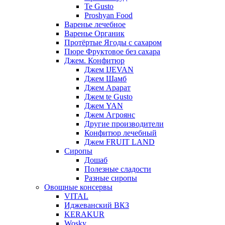
Te Gusto
Proshyan Food
Варенье лечебное
Варенье Органик
Протёртые Ягоды с сахаром
Пюре Фруктовое без сахара
Джем. Конфитюр
Джем IJEVAN
Джем Шамб
Джем Арарат
Джем te Gusto
Джем YAN
Джем Агроянс
Другие производители
Конфитюр лечебный
Джем FRUIT LAND
Сиропы
Дошаб
Полезные сладости
Разные сиропы
Овощные консервы
VITAL
Иджеванский ВКЗ
KERAKUR
Wosky