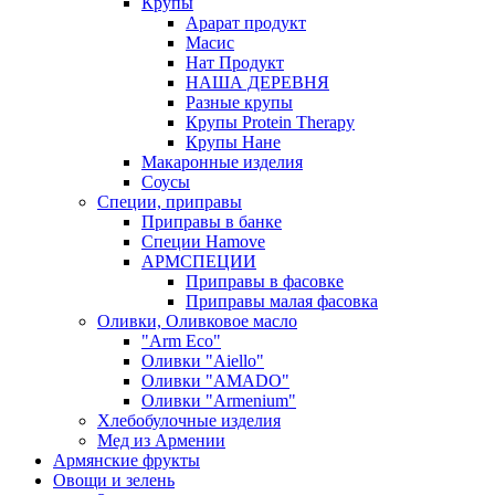
Крупы
Арарат продукт
Масис
Нат Продукт
НАША ДЕРЕВНЯ
Разные крупы
Крупы Protein Therapy
Крупы Нане
Макаронные изделия
Соусы
Специи, приправы
Приправы в банке
Специи Hamove
АРМСПЕЦИИ
Приправы в фасовке
Приправы малая фасовка
Оливки, Оливковое масло
"Arm Eco"
Оливки "Aiello"
Оливки "AMADO"
Оливки "Armenium"
Хлебобулочные изделия
Мед из Армении
Армянские фрукты
Овощи и зелень