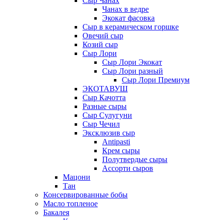
Сыр Чанах
Чанах в ведре
Экокат фасовка
Сыр в керамическом горшке
Овечий сыр
Козий сыр
Сыр Лори
Сыр Лори Экокат
Сыр Лори разный
Сыр Лори Премиум
ЭКОТАВУШ
Сыр Качотта
Разные сыры
Сыр Сулугуни
Сыр Чечил
Эксклюзив сыр
Antipasti
Крем сыры
Полутвердые сыры
Ассорти сыров
Мацони
Тан
Консервированные бобы
Масло топленое
Бакалея