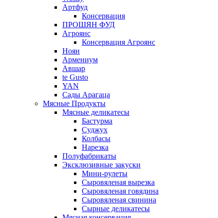
Артфуд
Консервация
ПРОШЯН ФУД
Агроянс
Консервация Агроянс
Ноян
Армениум
Авшар
te Gusto
YAN
Сады Арагаца
Мясные Продукты
Мясные деликатесы
Бастурма
Суджух
Колбасы
Нарезка
Полуфабрикаты
Эксклюзивные закуски
Мини-рулеты
Сыровяленая вырезка
Сыровяленая говядина
Сыровяленая свинина
Сырные деликатесы
Мясная консервация