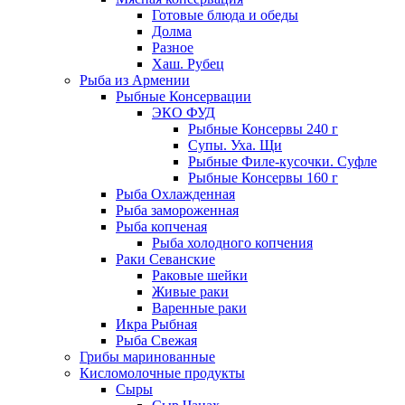
Готовые блюда и обеды
Долма
Разное
Хаш. Рубец
Рыба из Армении
Рыбные Консервации
ЭКО ФУД
Рыбные Консервы 240 г
Супы. Уха. Щи
Рыбные Филе-кусочки. Суфле
Рыбные Консервы 160 г
Рыба Охлажденная
Рыба замороженная
Рыба копченая
Рыба холодного копчения
Раки Севанские
Раковые шейки
Живые раки
Варенные раки
Икра Рыбная
Рыба Свежая
Грибы маринованные
Кисломолочные продукты
Сыры