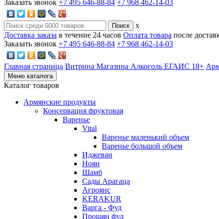
Заказать звонок
+7 495 646-88-84
+7 968 462-14-03
x
Доставка заказа
в течение 24 часов
Оплата товара
после достав
Заказать звонок
+7 495 646-88-84
+7 968 462-14-03
Главная страница
Витрина Магазина Алкоголь ЕГАИС 18+
Арм
Меню каталога
Каталог товаров
Армянские продукты
Консервация фруктовая
Варенье
Vital
Варенье маленький объем
Варенье большой объем
Иджеван
Ноян
Шамб
Сады Арагаца
Агроянс
KERAKUR
Варга - Фуд
Прошян фуд