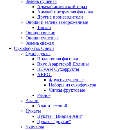
Зелень сушеная
Армчай армянский тараз
Армчай прозрачная фасовка
Другие производители
Овощи и зелень замороженные
Tamara
Овощи свежие
Овощи сушеные
Зелень свежая
Сухофрукты. Орехи
Сухофрукты
Подарочная фасовка
Вкус Араратской Долины
IJEVAN Сухофрукты
AREGI
Фрукты сушеные
Наборы из сухофруктов
Чипсы фруктовые
Разное
Алани
Алани весовой
Цукаты
Цукаты "Циацан Ани"
Цукаты "другое"
Чурчхела