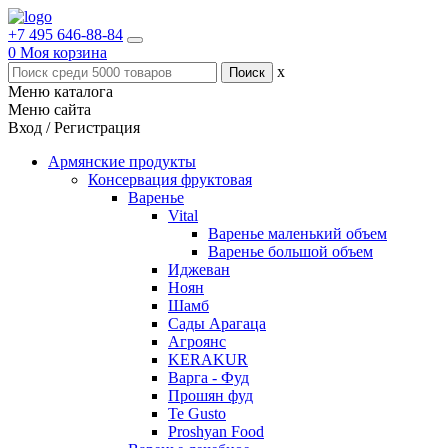
+7 495 646-88-84
0
Моя корзина
x
Меню каталога
Меню сайта
Вход / Регистрация
Армянские продукты
Консервация фруктовая
Варенье
Vital
Варенье маленький объем
Варенье большой объем
Иджеван
Ноян
Шамб
Сады Арагаца
Агроянс
KERAKUR
Варга - Фуд
Прошян фуд
Te Gusto
Proshyan Food