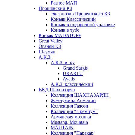
Разное МАП
Прошянский КЗ
Эксклюзив Прошянского КЗ
Коньяк Классический
Коньяк в подарочной упаковке
Коньяк в тубе
Коньяк MADATOFF
Great Valley
Оганян КЗ
Шаумян
А.К.З.
А.К.З. в п/у
Grand Sargis
URARTU
Avetis
А.К.З. классический
ВКД Шахназарян
Коллекция ШАХНАЗАРЯН
Жемчужина Армении
Коллекция Гаясон
Коллекция "Премиум"
Армянская мозаика
Mustang. Mountain
MAUTAIN
Коллекция "Паракар"