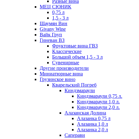
Разные вина
МЕЦ СЮНИК
0,75 л
1,5 - 3 л
Шаумян Вин
Givany Wine
Вайк Груп
Гиневан ВЗ
Фруктовые вина ГВЗ
Классические
Большой объем 1,5 - 3 л
Сувенирные
Другие производители
Миниатюрные вина
Грузинское вино
Кварельский Погреб
Киндзмараули
Киндзмараули 0,75 л.
Киндзмараули 1,0 л.
Киндзмараули 2,0 л.
Алазанская Долина
Алазанка 0,75 л
Алазанка 1,0 л
Алазанка 2,0 л
Саперави