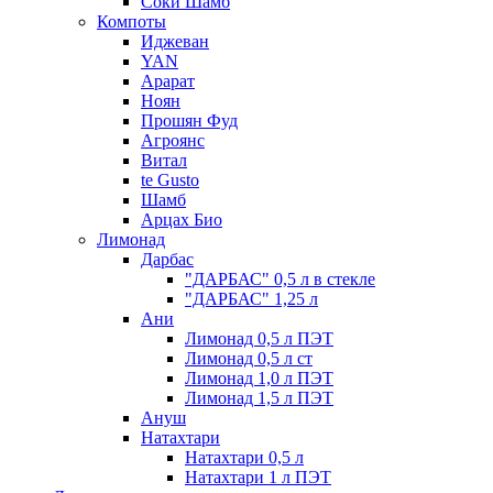
Соки Шамб
Компоты
Иджеван
YAN
Арарат
Ноян
Прошян Фуд
Агроянс
Витал
te Gusto
Шамб
Арцах Био
Лимонад
Дарбас
"ДАРБАС" 0,5 л в стекле
"ДАРБАС" 1,25 л
Ани
Лимонад 0,5 л ПЭТ
Лимонад 0,5 л ст
Лимонад 1,0 л ПЭТ
Лимонад 1,5 л ПЭТ
Ануш
Натахтари
Натахтари 0,5 л
Натахтари 1 л ПЭТ