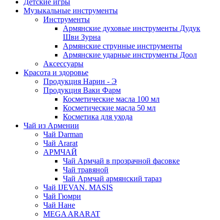
Детские игры
Музыкальные инструменты
Инструменты
Армянские духовые инструменты Дудук
Шви Зурна
Армянские струнные инструменты
Армянские ударные инструменты Доол
Аксессуары
Красота и здоровье
Продукция Нарин - Э
Продукция Ваки Фарм
Косметические масла 100 мл
Косметические масла 50 мл
Косметика для ухода
Чай из Армении
Чай Darman
Чай Ararat
АРМЧАЙ
Чай Армчай в прозрачной фасовке
Чай травяной
Чай Армчай армянский тараз
Чай IJEVAN. MASIS
Чай Гюмри
Чай Нане
MEGA ARARAT