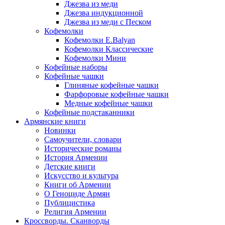
Джезва из меди
Джезва индукционной
Джезва из меди с Песком
Кофемолки
Кофемолки E.Balyan
Кофемолки Классические
Кофемолки Мини
Кофейные наборы
Кофейные чашки
Глиняные кофейные чашки
Фарфоровые кофейные чашки
Медные кофейные чашки
Кофейные подстаканники
Армянские книги
Новинки
Самоучители, словари
Исторические романы
История Армении
Детские книги
Иcкусство и культура
Книги об Армении
О Геноциде Армян
Публицистика
Религия Армении
Кроссворды. Сканворды