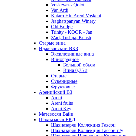
Voskevaz - Qotot
Van Ardi
Kataro.Hin Areni.Voskeni
Jraghatspanyan Winery
Old Bridge
Trinity - KOOR - Jan
Z'art, Tushpa, Keush
Старые вина
Иджеванский ВК3
Эксклюзивные вина
Виноградное
Большой объем
Вина 0,75 л
Старые
Сувенирные
Фруктовые
Аренийский ВЗ
Areni
Areni fruits
Areni Key
Матевосян Вайн
Шахназарян ЕКД
Шахназарян Коллекция Гаясон
Шахназарян Коллекция Гаясон п/у
Шахназарян Новогодняя Коллекция