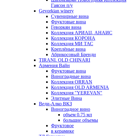
Гаясон п/у
Gevorkian winery
Сувенирные вина
Фруктовые вина
Геворкян вина
Коллекция АРИАЦ. АНАИС
Коллекция КОРОНА
Коллекция МИ ТАС
Креплёные вина
Абрикосовый Бренди
TIRANI. OLD CHINARI
Армения Вайн
Фруктовые вина
Виноградные вина
Коллекция ORRAN
Коллекция OLD ARMENIA
Коллекция "YEREVAN"
Элитные Вина
Веди-Алко ВКЗ
Виноградное вино
объем 0.75 мл
большие объемы
Фруктовое
в керамике