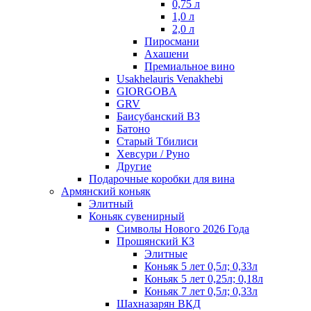
0,75 л
1,0 л
2,0 л
Пиросмани
Ахашени
Премиальное вино
Usakhelauris Venakhebi
GIORGOBA
GRV
Баисубанский ВЗ
Батоно
Старый Тбилиси
Хевсури / Руно
Другие
Подарочные коробки для вина
Армянский коньяк
Элитный
Коньяк сувенирный
Символы Нового 2026 Года
Прошянский КЗ
Элитные
Коньяк 5 лет 0,5л; 0,33л
Коньяк 5 лет 0,25л; 0,18л
Коньяк 7 лет 0,5л; 0,33л
Шахназарян ВКД