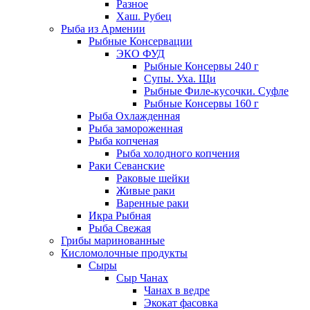
Разное
Хаш. Рубец
Рыба из Армении
Рыбные Консервации
ЭКО ФУД
Рыбные Консервы 240 г
Супы. Уха. Щи
Рыбные Филе-кусочки. Суфле
Рыбные Консервы 160 г
Рыба Охлажденная
Рыба замороженная
Рыба копченая
Рыба холодного копчения
Раки Севанские
Раковые шейки
Живые раки
Варенные раки
Икра Рыбная
Рыба Свежая
Грибы маринованные
Кисломолочные продукты
Сыры
Сыр Чанах
Чанах в ведре
Экокат фасовка