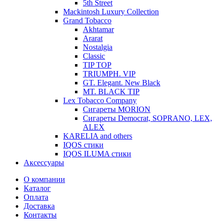
5th Street
Mackintosh Luxury Collection
Grand Tobacco
Akhtamar
Ararat
Nostalgia
Classic
TIP TOP
TRIUMPH. VIP
GT. Elegant. New Black
MT. BLACK TIP
Lex Tobacco Company
Сигареты MORION
Сигареты Democrat, SOPRANO, LEX,
ALEX
KARELIA and others
IQOS стики
IQOS ILUMA стики
Аксессуары
О компании
Каталог
Оплата
Доставка
Контакты