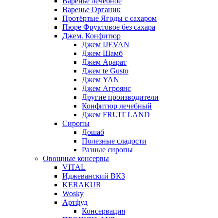
Варенье лечебное
Варенье Органик
Протёртые Ягоды с сахаром
Пюре Фруктовое без сахара
Джем. Конфитюр
Джем IJEVAN
Джем Шамб
Джем Арарат
Джем te Gusto
Джем YAN
Джем Агроянс
Другие производители
Конфитюр лечебный
Джем FRUIT LAND
Сиропы
Дошаб
Полезные сладости
Разные сиропы
Овощные консервы
VITAL
Иджеванский ВКЗ
KERAKUR
Wosky
Артфуд
Консервация