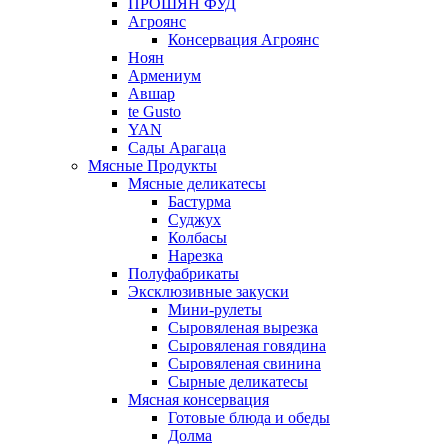
ПРОШЯН ФУД
Агроянс
Консервация Агроянс
Ноян
Армениум
Авшар
te Gusto
YAN
Сады Арагаца
Мясные Продукты
Мясные деликатесы
Бастурма
Суджух
Колбасы
Нарезка
Полуфабрикаты
Эксклюзивные закуски
Мини-рулеты
Сыровяленая вырезка
Сыровяленая говядина
Сыровяленая свинина
Сырные деликатесы
Мясная консервация
Готовые блюда и обеды
Долма