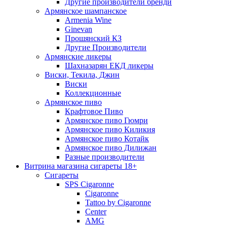
Другие производители бренди
Армянское шампанское
Armenia Wine
Ginevan
Прошянский КЗ
Другие Производители
Армянские ликеры
Шахназарян ЕКД ликеры
Виски, Текила, Джин
Виски
Коллекционные
Армянское пиво
Крафтовое Пиво
Армянское пиво Гюмри
Армянское пиво Киликия
Армянское пиво Котайк
Армянское пиво Дилижан
Разные производители
Витрина магазина сигареты 18+
Cигареты
SPS Cigaronne
Сigaronne
Tattoo by Cigaronne
Center
AMG