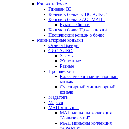
Коньяк в бочке
Гиневан ВЗ
Коньяк в бочке "СИС АЛКО"
Коньяк в бочке ЗАО "МАП"
Буковые бочки
Коньяк в бочке Иджеванский
Прошянский коньяк в бочке
Миниатюрные коньяки
Оганян Бренди
СИС АЛКО
Храмы
Животные
Разные
Прошянский
Классический миниатюрный
коньяк
Сувенирный миниатюрный
коньяк
Мадатовъ
Мараси
МАП миньоны
МАП миньоны коллекция
"Айвазовский"
МАП миньоны коллекция
"АРАМЭ"