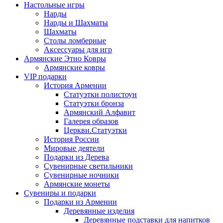
Настольные игры
Нарды
Нарды и Шахматы
Шахматы
Столы ломберные
Аксессуары для игр
Армянские Этно Ковры
Армянские ковры
VIP подарки
История Армении
Статуэтки полистоун
Статуэтки бронза
Армянский Алфавит
Галерея образов
Церкви.Статуэтки
История России
Мировые деятели
Подарки из Дерева
Сувенирные светильники
Сувенирные ночники
Армянские монеты
Сувениры и подарки
Подарки из Армении
Деревянные изделия
Деревянные подставки для напитков