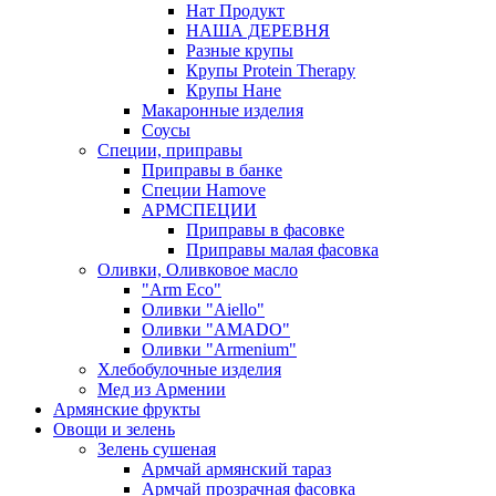
Нат Продукт
НАША ДЕРЕВНЯ
Разные крупы
Крупы Protein Therapy
Крупы Нане
Макаронные изделия
Соусы
Специи, приправы
Приправы в банке
Специи Hamove
АРМСПЕЦИИ
Приправы в фасовке
Приправы малая фасовка
Оливки, Оливковое масло
"Arm Eco"
Оливки "Aiello"
Оливки "AMADO"
Оливки "Armenium"
Хлебобулочные изделия
Мед из Армении
Армянские фрукты
Овощи и зелень
Зелень сушеная
Армчай армянский тараз
Армчай прозрачная фасовка