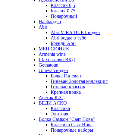
Классик 0,5
Класик 0,75
Подарочный
Налбандян
Abri
Abri VIRA DUET водка
Abri водка в тубе
Бренди Abri
МЕЦ СЮНИК
Armenia wine
Шахназарян ВКД
Getnatoun
Ginevan водка
Бочка Гиневан
Гиневан Золотая коллекция
Гиневан классик
Крепкая водка
Арегак К.З.
ВЕДИ АЛКО
Классика
Элитная
Водка Самкон "Саят Нова"
Классика Саят Нова
Подарочные наборы