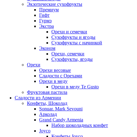
Экзотические сухофрукты
Премиум
Гифт
Гурмэ
Экстра
Орехи и семечки
Сухофрукты и ягоды
Сухофрукты с начинкой
Эконом
Орехи, семечки
Сухофрукты, ягоды
Орехи
Орехи весовые
Сладости с Орехами
Орехи в меду
Орехи в меду Te Gusto
Фруктовая пастила
Сладости из Армении
Конфеты, Шоколад
Sonuar. Mark Sevouni
Арколад
Grand Candy Armenia
Набор шоколадных конфет
Joyco
Конфеты Joyco