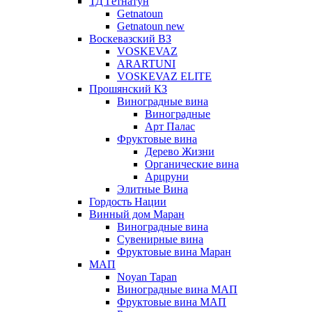
ТД Гетнатун
Getnatoun
Getnatoun new
Воскевазский ВЗ
VOSKEVAZ
ARARTUNI
VOSKEVAZ ELITE
Прошянский КЗ
Виноградные вина
Виноградные
Арт Палас
Фруктовые вина
Дерево Жизни
Органические вина
Арцруни
Элитные Вина
Гордость Нации
Винный дом Маран
Виноградные вина
Сувенирные вина
Фруктовые вина Маран
МАП
Noyan Tapan
Виноградные вина МАП
Фруктовые вина МАП