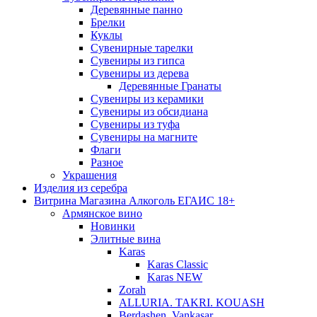
Деревянные панно
Брелки
Куклы
Сувенирные тарелки
Сувениры из гипса
Сувениры из дерева
Деревянные Гранаты
Сувениры из керамики
Сувениры из обсидиана
Сувениры из туфа
Сувениры на магните
Флаги
Разное
Украшения
Изделия из серебра
Витрина Магазина Алкоголь ЕГАИС 18+
Армянское вино
Новинки
Элитные вина
Karas
Karas Classic
Karas NEW
Zorah
ALLURIA. TAKRI. KOUASH
Berdashen. Vankasar