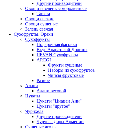
Другие производители
Овощи и зелень замороженные
Tamara
Овощи свежие
Овощи сушеные
Зелень свежая
Сухофрукты. Орехи
Сухофрукты
Подарочная фасовка
Вкус Араратской Долины
IJEVAN Сухофрукты
AREGI
Фрукты сушеные
Наборы из сухофруктов
Чипсы фруктовые
Разное
Алани
Алани весовой
Цукаты
Цукаты "Циацан Ани"
Цукаты "другое"
Чурчхела
Другие производители
Чурчела Дары Армении
Сушеные ягоды