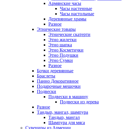
Армянские часы
Часы настенные
Часы настольные
Деревянные храмы
Разное
Этнические товары
Этнические скатерти
Этно жилетки
Этно шапка
Этно Косметички
Этно Подушки
Этно Сумки
Разное
Бочки деревянные
Браслеты
Панно Декоративное
Подарочные мешочки
Подвески
Подвески в машину
Подвески из дерева
Разное
Тандыр, мангал, шампура
Тандыр, мангал
Шампура для мяса
Сувениры из Армении