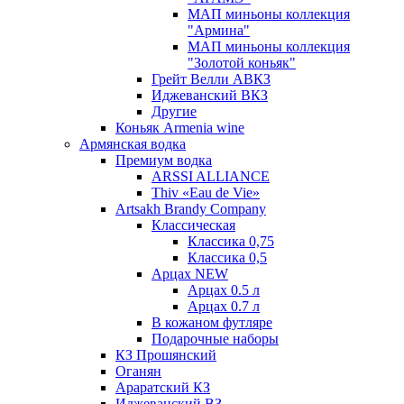
МАП миньоны коллекция
"Армина"
МАП миньоны коллекция
"Золотой коньяк"
Грейт Велли АВКЗ
Иджеванский ВКЗ
Другие
Коньяк Armenia wine
Армянская водка
Премиум водка
ARSSI ALLIANCE
Thiv «Eau de Vie»
Artsakh Brandy Company
Классическая
Классика 0,75
Классика 0,5
Арцах NEW
Арцах 0.5 л
Арцах 0.7 л
В кожаном футляре
Подарочные наборы
КЗ Прошянский
Оганян
Араратский КЗ
Иджеванский ВЗ