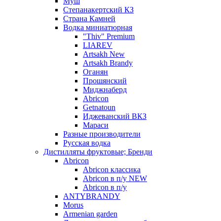
Муш
Степанакертский КЗ
Страна Камней
Водка миниатюрная
"Thiv" Premium
LIAREV
Artsakh New
Artsakh Brandy
Оганян
Прошянский
Миджнаберд
Abricon
Getnatoun
Иджеванский ВКЗ
Мараси
Разные производители
Русская водка
Дистилляты фруктовые; Бренди
Abricon
Abricon классика
Abricon в п/у NEW
Abricon в п/у
ANTYBRANDY
Morus
Armenian garden