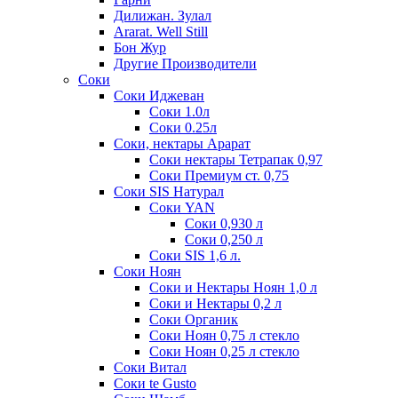
Дилижан. Зулал
Ararat. Well Still
Бон Жур
Другие Производители
Соки
Соки Иджеван
Соки 1.0л
Соки 0.25л
Соки, нектары Арарат
Соки нектары Тетрапак 0,97
Соки Премиум ст. 0,75
Соки SIS Натурал
Соки YAN
Соки 0,930 л
Соки 0,250 л
Соки SIS 1,6 л.
Соки Ноян
Соки и Нектары Ноян 1,0 л
Соки и Нектары 0,2 л
Соки Органик
Соки Ноян 0,75 л стекло
Соки Ноян 0,25 л стекло
Соки Витал
Соки te Gusto