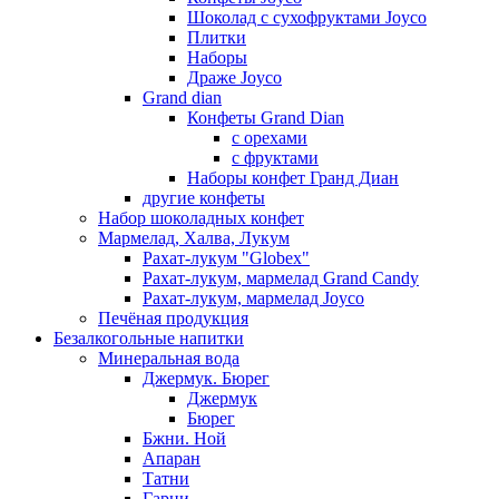
Шоколад с сухофруктами Joyco
Плитки
Наборы
Драже Joyco
Grand dian
Конфеты Grand Dian
с орехами
с фруктами
Наборы конфет Гранд Диан
другие конфеты
Набор шоколадных конфет
Мармелад, Халва, Лукум
Рахат-лукум "Globex"
Рахат-лукум, мармелад Grand Candy
Рахат-лукум, мармелад Joyco
Печёная продукция
Безалкогольные напитки
Минеральная вода
Джермук. Бюрег
Джермук
Бюрег
Бжни. Ной
Апаран
Татни
Гарни