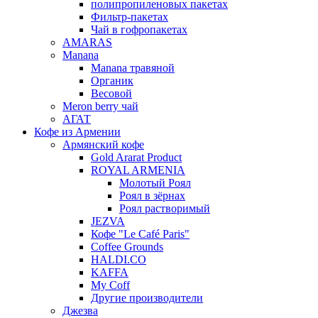
полипропиленовых пакетах
Фильтр-пакетах
Чай в гофропакетах
AMARAS
Manana
Manana травяной
Органик
Весовой
Meron berry чай
АГАТ
Кофе из Армении
Армянский кофе
Gold Ararat Product
ROYAL ARMENIA
Молотый Роял
Роял в зёрнах
Роял растворимый
JEZVA
Кофе "Le Café Paris"
Coffee Grounds
HALDI.CO
KAFFA
My Coff
Другие производители
Джезва