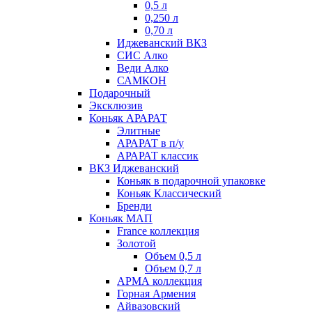
0,5 л
0,250 л
0,70 л
Иджеванский ВКЗ
СИС Алко
Веди Алко
САМКОН
Подарочный
Эксклюзив
Коньяк АРАРАТ
Элитные
АРАРАТ в п/у
АРАРАТ классик
ВКЗ Иджеванский
Коньяк в подарочной упаковке
Коньяк Классический
Бренди
Коньяк МАП
France коллекция
Золотой
Объем 0,5 л
Объем 0,7 л
АРМА коллекция
Горная Армения
Айвазовский