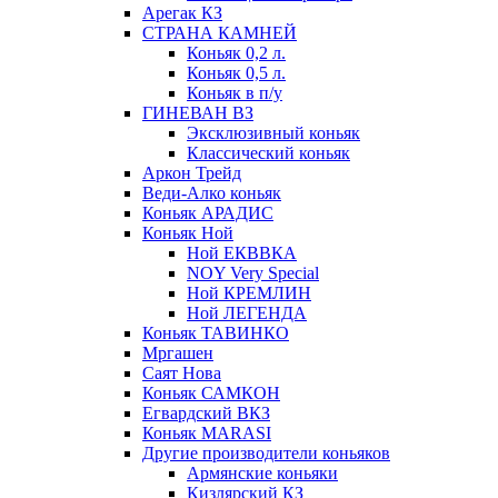
Арегак КЗ
СТРАНА КАМНЕЙ
Коньяк 0,2 л.
Коньяк 0,5 л.
Коньяк в п/у
ГИНЕВАН ВЗ
Эксклюзивный коньяк
Классический коньяк
Аркон Трейд
Веди-Алко коньяк
Коньяк АРАДИС
Коньяк Ной
Ной ЕКВВКА
NOY Very Special
Ной КРЕМЛИН
Ной ЛЕГЕНДА
Коньяк ТАВИНКО
Мргашен
Саят Нова
Коньяк САМКОН
Егвардский ВКЗ
Коньяк MARASI
Другие производители коньяков
Армянские коньяки
Кизлярский КЗ