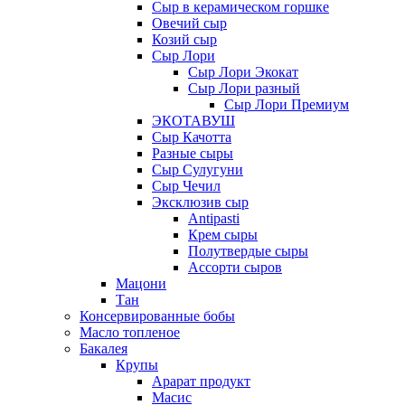
Сыр в керамическом горшке
Овечий сыр
Козий сыр
Сыр Лори
Сыр Лори Экокат
Сыр Лори разный
Сыр Лори Премиум
ЭКОТАВУШ
Сыр Качотта
Разные сыры
Сыр Сулугуни
Сыр Чечил
Эксклюзив сыр
Antipasti
Крем сыры
Полутвердые сыры
Ассорти сыров
Мацони
Тан
Консервированные бобы
Масло топленое
Бакалея
Крупы
Арарат продукт
Масис