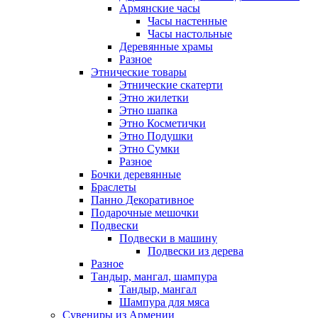
Армянские часы
Часы настенные
Часы настольные
Деревянные храмы
Разное
Этнические товары
Этнические скатерти
Этно жилетки
Этно шапка
Этно Косметички
Этно Подушки
Этно Сумки
Разное
Бочки деревянные
Браслеты
Панно Декоративное
Подарочные мешочки
Подвески
Подвески в машину
Подвески из дерева
Разное
Тандыр, мангал, шампура
Тандыр, мангал
Шампура для мяса
Сувениры из Армении