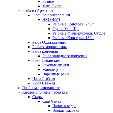
Разное
Хаш. Рубец
Рыба из Армении
Рыбные Консервации
ЭКО ФУД
Рыбные Консервы 240 г
Супы. Уха. Щи
Рыбные Филе-кусочки. Суфле
Рыбные Консервы 160 г
Рыба Охлажденная
Рыба замороженная
Рыба копченая
Рыба холодного копчения
Раки Севанские
Раковые шейки
Живые раки
Варенные раки
Икра Рыбная
Рыба Свежая
Грибы маринованные
Кисломолочные продукты
Сыры
Сыр Чанах
Чанах в ведре
Экокат фасовка