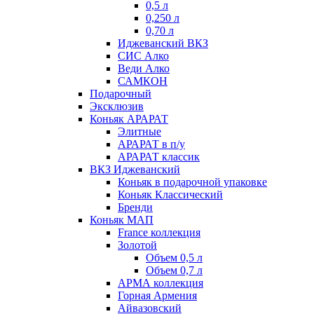
0,5 л
0,250 л
0,70 л
Иджеванский ВКЗ
СИС Алко
Веди Алко
САМКОН
Подарочный
Эксклюзив
Коньяк АРАРАТ
Элитные
АРАРАТ в п/у
АРАРАТ классик
ВКЗ Иджеванский
Коньяк в подарочной упаковке
Коньяк Классический
Бренди
Коньяк МАП
France коллекция
Золотой
Объем 0,5 л
Объем 0,7 л
АРМА коллекция
Горная Армения
Айвазовский