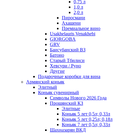
0,75 л
1,0 л
2,0 л
Пиросмани
Ахашени
Премиальное вино
Usakhelauris Venakhebi
GIORGOBA
GRV
Баисубанский ВЗ
Батоно
Старый Тбилиси
Хевсури / Руно
Другие
Подарочные коробки для вина
Армянский коньяк
Элитный
Коньяк сувенирный
Символы Нового 2026 Года
Прошянский КЗ
Элитные
Коньяк 5 лет 0,5л; 0,33л
Коньяк 5 лет 0,25л; 0,18л
Коньяк 7 лет 0,5л; 0,33л
Шахназарян ВКД