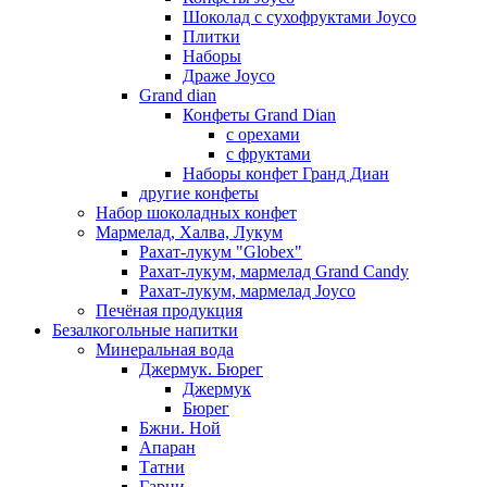
Шоколад с сухофруктами Joyco
Плитки
Наборы
Драже Joyco
Grand dian
Конфеты Grand Dian
с орехами
с фруктами
Наборы конфет Гранд Диан
другие конфеты
Набор шоколадных конфет
Мармелад, Халва, Лукум
Рахат-лукум "Globex"
Рахат-лукум, мармелад Grand Candy
Рахат-лукум, мармелад Joyco
Печёная продукция
Безалкогольные напитки
Минеральная вода
Джермук. Бюрег
Джермук
Бюрег
Бжни. Ной
Апаран
Татни
Гарни