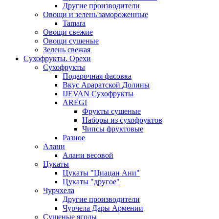
Другие производители
Овощи и зелень замороженные
Tamara
Овощи свежие
Овощи сушеные
Зелень свежая
Сухофрукты. Орехи
Сухофрукты
Подарочная фасовка
Вкус Араратской Долины
IJEVAN Сухофрукты
AREGI
Фрукты сушеные
Наборы из сухофруктов
Чипсы фруктовые
Разное
Алани
Алани весовой
Цукаты
Цукаты "Циацан Ани"
Цукаты "другое"
Чурчхела
Другие производители
Чурчела Дары Армении
Сушеные ягоды