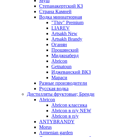
Муш
Степанакертский КЗ
Страна Камней
Водка миниатюрная
"Thiv" Premium
LIAREV
Artsakh New
Artsakh Brandy
Оганян
Прошянский
Миджнаберд
Abricon
Getnatoun
Иджеванский ВКЗ
Мараси
Разные производители
Русская водка
Дистилляты фруктовые; Бренди
Abricon
Abricon классика
Abricon в п/у NEW
Abricon в п/у
ANTYBRANDY
Morus
Armenian garden