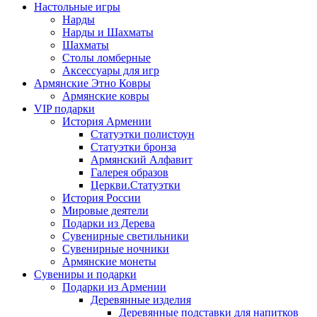
Настольные игры
Нарды
Нарды и Шахматы
Шахматы
Столы ломберные
Аксессуары для игр
Армянские Этно Ковры
Армянские ковры
VIP подарки
История Армении
Статуэтки полистоун
Статуэтки бронза
Армянский Алфавит
Галерея образов
Церкви.Статуэтки
История России
Мировые деятели
Подарки из Дерева
Сувенирные светильники
Сувенирные ночники
Армянские монеты
Сувениры и подарки
Подарки из Армении
Деревянные изделия
Деревянные подставки для напитков