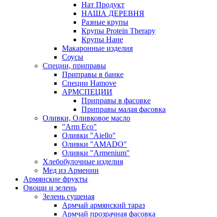
Нат Продукт
НАША ДЕРЕВНЯ
Разные крупы
Крупы Protein Therapy
Крупы Нане
Макаронные изделия
Соусы
Специи, приправы
Приправы в банке
Специи Hamove
АРМСПЕЦИИ
Приправы в фасовке
Приправы малая фасовка
Оливки, Оливковое масло
"Arm Eco"
Оливки "Aiello"
Оливки "AMADO"
Оливки "Armenium"
Хлебобулочные изделия
Мед из Армении
Армянские фрукты
Овощи и зелень
Зелень сушеная
Армчай армянский тараз
Армчай прозрачная фасовка