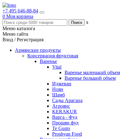
+7 495 646-88-84
0
Моя корзина
x
Меню каталога
Меню сайта
Вход / Регистрация
Армянские продукты
Консервация фруктовая
Варенье
Vital
Варенье маленький объем
Варенье большой объем
Иджеван
Ноян
Шамб
Сады Арагаца
Агроянс
KERAKUR
Варга - Фуд
Прошян фуд
Te Gusto
Proshyan Food