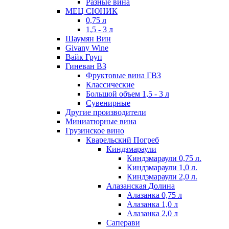
Разные вина
МЕЦ СЮНИК
0,75 л
1,5 - 3 л
Шаумян Вин
Givany Wine
Вайк Груп
Гиневан ВЗ
Фруктовые вина ГВЗ
Классические
Большой объем 1,5 - 3 л
Сувенирные
Другие производители
Миниатюрные вина
Грузинское вино
Кварельский Погреб
Киндзмараули
Киндзмараули 0,75 л.
Киндзмараули 1,0 л.
Киндзмараули 2,0 л.
Алазанская Долина
Алазанка 0,75 л
Алазанка 1,0 л
Алазанка 2,0 л
Саперави