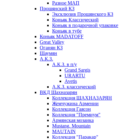
Разное МАП
Прошянский КЗ
Эксклюзив Прошянского КЗ
Коньяк Классический
Коньяк в подарочной упаковке
Коньяк в тубе
Коньяк MADATOFF
Great Valley
Оганян КЗ
Шаумян
А.К.З.
А.К.З. в п/у
Grand Sargis
URARTU
Avetis
А.К.З. классический
ВКД Шахназарян
Коллекция ШАХНАЗАРЯН
Жемчужина Армении
Коллекция Гаясон
Коллекция "Премиум"
Армянская мозаика
Mustang. Mountain
MAUTAIN
Коллекция "Паракар"