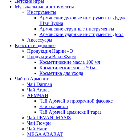
Детские игры
Музыкальные инструменты
Инструменты
Армянские духовые инструменты Дудук
Шви Зурна
Армянские струнные инструменты
Армянские ударные инструменты Доол
Аксессуары
Красота и здоровье
Продукция Нарин - Э
Продукция Ваки Фарм
Косметические масла 100 мл
Косметические масла 50 мл
Косметика для ухода
Чай из Армении
Чай Darman
Чай Ararat
АРМЧАЙ
Чай Армчай в прозрачной фасовке
Чай травяной
Чай Армчай армянский тараз
Чай IJEVAN. MASIS
Чай Гюмри
Чай Нане
MEGA ARARAT