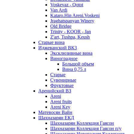
Voskevaz - Qotot
Van Ardi
Kataro.Hin Areni.Voskeni
Jraghatspanyan Winery
Old Bridge
Trinity - KOOR - Jan
Z'art, Tushpa, Keush
Старые вина
Иджеванский ВК3
Эксклюзивные вина
Виноградное
Большой объем
Вина 0,75 л
Старые
Сувенирные
Фруктовые
Аренийский ВЗ
Areni
Areni fruits
Areni Key
Матевосян Вайн
Шахназарян ЕКД
Шахназарян Коллекция Гаясон
Шахназарян Коллекция Гаясон п/у
Шахназарян Новогодняя Коллекция