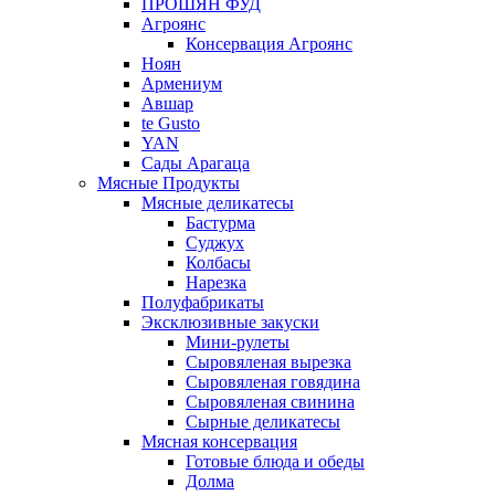
ПРОШЯН ФУД
Агроянс
Консервация Агроянс
Ноян
Армениум
Авшар
te Gusto
YAN
Сады Арагаца
Мясные Продукты
Мясные деликатесы
Бастурма
Суджух
Колбасы
Нарезка
Полуфабрикаты
Эксклюзивные закуски
Мини-рулеты
Сыровяленая вырезка
Сыровяленая говядина
Сыровяленая свинина
Сырные деликатесы
Мясная консервация
Готовые блюда и обеды
Долма