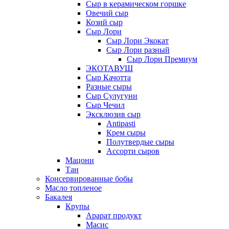
Сыр в керамическом горшке
Овечий сыр
Козий сыр
Сыр Лори
Сыр Лори Экокат
Сыр Лори разный
Сыр Лори Премиум
ЭКОТАВУШ
Сыр Качотта
Разные сыры
Сыр Сулугуни
Сыр Чечил
Эксклюзив сыр
Antipasti
Крем сыры
Полутвердые сыры
Ассорти сыров
Мацони
Тан
Консервированные бобы
Масло топленое
Бакалея
Крупы
Арарат продукт
Масис