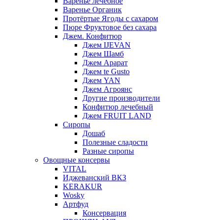
Варенье лечебное
Варенье Органик
Протёртые Ягоды с сахаром
Пюре Фруктовое без сахара
Джем. Конфитюр
Джем IJEVAN
Джем Шамб
Джем Арарат
Джем te Gusto
Джем YAN
Джем Агроянс
Другие производители
Конфитюр лечебный
Джем FRUIT LAND
Сиропы
Дошаб
Полезные сладости
Разные сиропы
Овощные консервы
VITAL
Иджеванский ВКЗ
KERAKUR
Wosky
Артфуд
Консервация