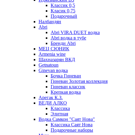
Классик 0,5
Класик 0,75
Подарочный
Налбандян
Abri
Abri VIRA DUET водка
Abri водка в тубе
Бренди Abri
МЕЦ СЮНИК
Armenia wine
Шахназарян ВКД
Getnatoun
Ginevan водка
Бочка Гиневан
Гиневан Золотая коллекция
Гиневан классик
Крепкая водка
Арегак К.З.
ВЕДИ АЛКО
Классика
Элитная
Водка Самкон "Саят Нова"
Классика Саят Нова
Подарочные наборы