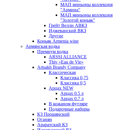
МАП миньоны коллекция
"Армина"
МАП миньоны коллекция
"Золотой коньяк"
Грейт Велли АВКЗ
Иджеванский ВКЗ
Другие
Коньяк Armenia wine
Армянская водка
Премиум водка
ARSSI ALLIANCE
Thiv «Eau de Vie»
Artsakh Brandy Company
Классическая
Классика 0,75
Классика 0,5
Арцах NEW
Арцах 0.5 л
Арцах 0.7 л
В кожаном футляре
Подарочные наборы
КЗ Прошянский
Оганян
Араратский КЗ
Иджеванский ВЗ