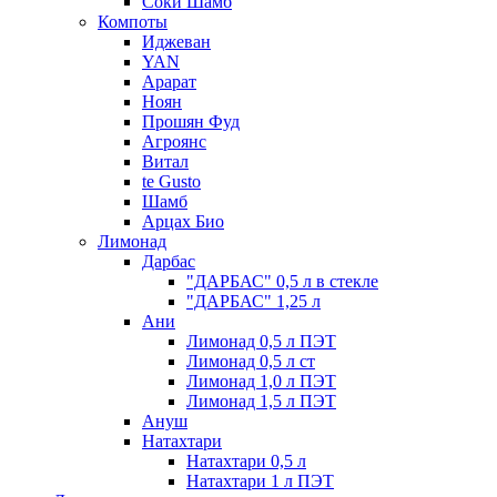
Соки Шамб
Компоты
Иджеван
YAN
Арарат
Ноян
Прошян Фуд
Агроянс
Витал
te Gusto
Шамб
Арцах Био
Лимонад
Дарбас
"ДАРБАС" 0,5 л в стекле
"ДАРБАС" 1,25 л
Ани
Лимонад 0,5 л ПЭТ
Лимонад 0,5 л ст
Лимонад 1,0 л ПЭТ
Лимонад 1,5 л ПЭТ
Ануш
Натахтари
Натахтари 0,5 л
Натахтари 1 л ПЭТ