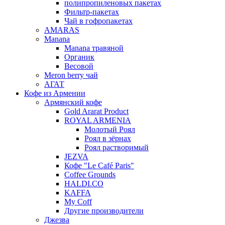
полипропиленовых пакетах
Фильтр-пакетах
Чай в гофропакетах
AMARAS
Manana
Manana травяной
Органик
Весовой
Meron berry чай
АГАТ
Кофе из Армении
Армянский кофе
Gold Ararat Product
ROYAL ARMENIA
Молотый Роял
Роял в зёрнах
Роял растворимый
JEZVA
Кофе "Le Café Paris"
Coffee Grounds
HALDI.CO
KAFFA
My Coff
Другие производители
Джезва