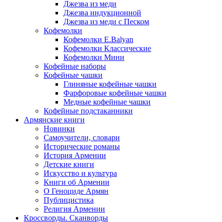
Джезва из меди
Джезва индукционной
Джезва из меди с Песком
Кофемолки
Кофемолки E.Balyan
Кофемолки Классические
Кофемолки Мини
Кофейные наборы
Кофейные чашки
Глиняные кофейные чашки
Фарфоровые кофейные чашки
Медные кофейные чашки
Кофейные подстаканники
Армянские книги
Новинки
Самоучители, словари
Исторические романы
История Армении
Детские книги
Иcкусство и культура
Книги об Армении
О Геноциде Армян
Публицистика
Религия Армении
Кроссворды. Сканворды