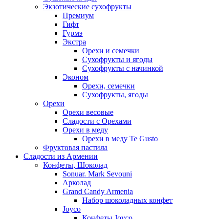
Экзотические сухофрукты
Премиум
Гифт
Гурмэ
Экстра
Орехи и семечки
Сухофрукты и ягоды
Сухофрукты с начинкой
Эконом
Орехи, семечки
Сухофрукты, ягоды
Орехи
Орехи весовые
Сладости с Орехами
Орехи в меду
Орехи в меду Te Gusto
Фруктовая пастила
Сладости из Армении
Конфеты, Шоколад
Sonuar. Mark Sevouni
Арколад
Grand Candy Armenia
Набор шоколадных конфет
Joyco
Конфеты Joyco