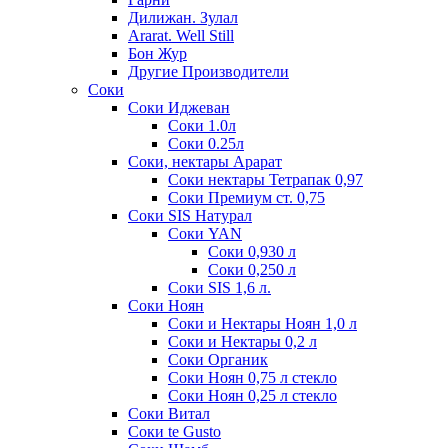
Дилижан. Зулал
Ararat. Well Still
Бон Жур
Другие Производители
Соки
Соки Иджеван
Соки 1.0л
Соки 0.25л
Соки, нектары Арарат
Соки нектары Тетрапак 0,97
Соки Премиум ст. 0,75
Соки SIS Натурал
Соки YAN
Соки 0,930 л
Соки 0,250 л
Соки SIS 1,6 л.
Соки Ноян
Соки и Нектары Ноян 1,0 л
Соки и Нектары 0,2 л
Соки Органик
Соки Ноян 0,75 л стекло
Соки Ноян 0,25 л стекло
Соки Витал
Соки te Gusto