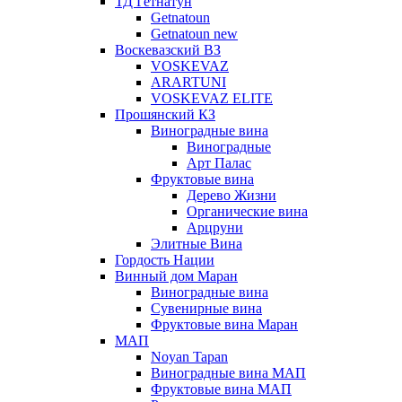
ТД Гетнатун
Getnatoun
Getnatoun new
Воскевазский ВЗ
VOSKEVAZ
ARARTUNI
VOSKEVAZ ELITE
Прошянский КЗ
Виноградные вина
Виноградные
Арт Палас
Фруктовые вина
Дерево Жизни
Органические вина
Арцруни
Элитные Вина
Гордость Нации
Винный дом Маран
Виноградные вина
Сувенирные вина
Фруктовые вина Маран
МАП
Noyan Tapan
Виноградные вина МАП
Фруктовые вина МАП