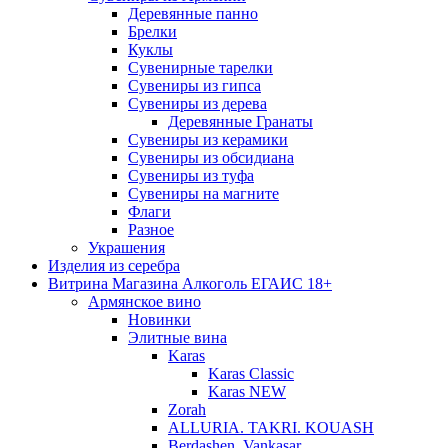
Деревянные панно
Брелки
Куклы
Сувенирные тарелки
Сувениры из гипса
Сувениры из дерева
Деревянные Гранаты
Сувениры из керамики
Сувениры из обсидиана
Сувениры из туфа
Сувениры на магните
Флаги
Разное
Украшения
Изделия из серебра
Витрина Магазина Алкоголь ЕГАИС 18+
Армянское вино
Новинки
Элитные вина
Karas
Karas Classic
Karas NEW
Zorah
ALLURIA. TAKRI. KOUASH
Berdashen. Vankasar