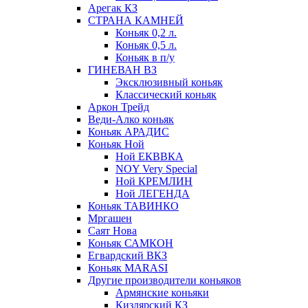
Арегак КЗ
СТРАНА КАМНЕЙ
Коньяк 0,2 л.
Коньяк 0,5 л.
Коньяк в п/у
ГИНЕВАН ВЗ
Эксклюзивный коньяк
Классический коньяк
Аркон Трейд
Веди-Алко коньяк
Коньяк АРАДИС
Коньяк Ной
Ной ЕКВВКА
NOY Very Special
Ной КРЕМЛИН
Ной ЛЕГЕНДА
Коньяк ТАВИНКО
Мргашен
Саят Нова
Коньяк САМКОН
Егвардский ВКЗ
Коньяк MARASI
Другие производители коньяков
Армянские коньяки
Кизлярский КЗ