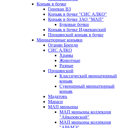
Коньяк в бочке
Гиневан ВЗ
Коньяк в бочке "СИС АЛКО"
Коньяк в бочке ЗАО "МАП"
Буковые бочки
Коньяк в бочке Иджеванский
Прошянский коньяк в бочке
Миниатюрные коньяки
Оганян Бренди
СИС АЛКО
Храмы
Животные
Разные
Прошянский
Классический миниатюрный
коньяк
Сувенирный миниатюрный
коньяк
Мадатовъ
Мараси
МАП миньоны
МАП миньоны коллекция
"Айвазовский"
МАП миньоны коллекция
"АРАМЭ"