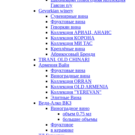
Гаясон п/у
Gevorkian winery
Сувенирные вина
Фруктовые вина
Геворкян вина
Коллекция АРИАЦ. АНАИС
Коллекция КОРОНА
Коллекция МИ ТАС
Креплёные вина
Абрикосовый Бренди
TIRANI. OLD CHINARI
Армения Вайн
Фруктовые вина
Виноградные вина
Коллекция ORRAN
Коллекция OLD ARMENIA
Коллекция "YEREVAN"
Элитные Вина
Веди-Алко ВКЗ
Виноградное вино
объем 0.75 мл
большие объемы
Фруктовое
в керамике