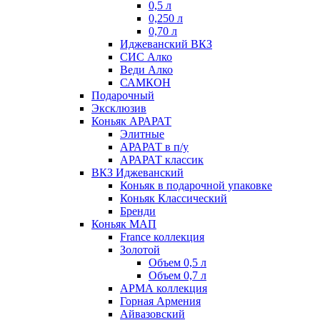
0,5 л
0,250 л
0,70 л
Иджеванский ВКЗ
СИС Алко
Веди Алко
САМКОН
Подарочный
Эксклюзив
Коньяк АРАРАТ
Элитные
АРАРАТ в п/у
АРАРАТ классик
ВКЗ Иджеванский
Коньяк в подарочной упаковке
Коньяк Классический
Бренди
Коньяк МАП
France коллекция
Золотой
Объем 0,5 л
Объем 0,7 л
АРМА коллекция
Горная Армения
Айвазовский