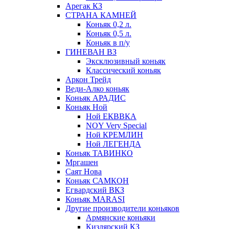
Арегак КЗ
СТРАНА КАМНЕЙ
Коньяк 0,2 л.
Коньяк 0,5 л.
Коньяк в п/у
ГИНЕВАН ВЗ
Эксклюзивный коньяк
Классический коньяк
Аркон Трейд
Веди-Алко коньяк
Коньяк АРАДИС
Коньяк Ной
Ной ЕКВВКА
NOY Very Special
Ной КРЕМЛИН
Ной ЛЕГЕНДА
Коньяк ТАВИНКО
Мргашен
Саят Нова
Коньяк САМКОН
Егвардский ВКЗ
Коньяк MARASI
Другие производители коньяков
Армянские коньяки
Кизлярский КЗ