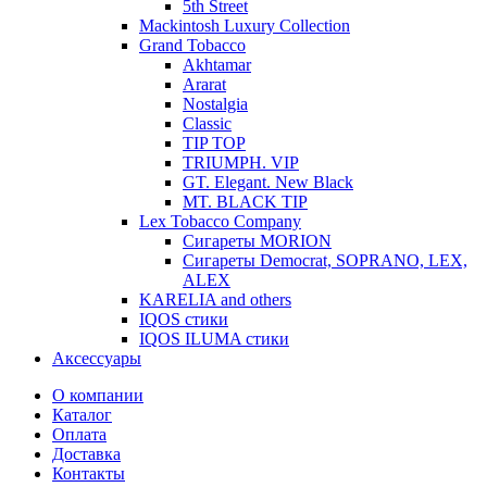
5th Street
Mackintosh Luxury Collection
Grand Tobacco
Akhtamar
Ararat
Nostalgia
Classic
TIP TOP
TRIUMPH. VIP
GT. Elegant. New Black
MT. BLACK TIP
Lex Tobacco Company
Сигареты MORION
Сигареты Democrat, SOPRANO, LEX,
ALEX
KARELIA and others
IQOS стики
IQOS ILUMA стики
Аксессуары
О компании
Каталог
Оплата
Доставка
Контакты