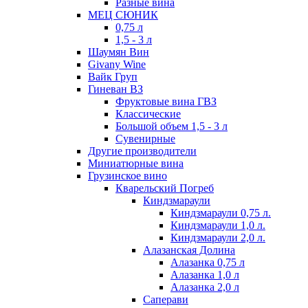
Разные вина
МЕЦ СЮНИК
0,75 л
1,5 - 3 л
Шаумян Вин
Givany Wine
Вайк Груп
Гиневан ВЗ
Фруктовые вина ГВЗ
Классические
Большой объем 1,5 - 3 л
Сувенирные
Другие производители
Миниатюрные вина
Грузинское вино
Кварельский Погреб
Киндзмараули
Киндзмараули 0,75 л.
Киндзмараули 1,0 л.
Киндзмараули 2,0 л.
Алазанская Долина
Алазанка 0,75 л
Алазанка 1,0 л
Алазанка 2,0 л
Саперави