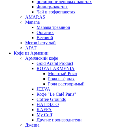
полипропиленовых пакетах
Фильтр-пакетах
Чай в гофропакетах
AMARAS
Manana
Manana травяной
Органик
Весовой
Meron berry чай
АГАТ
Кофе из Армении
Армянский кофе
Gold Ararat Product
ROYAL ARMENIA
Молотый Роял
Роял в зёрнах
Роял растворимый
JEZVA
Кофе "Le Café Paris"
Coffee Grounds
HALDI.CO
KAFFA
My Coff
Другие производители
Джезва