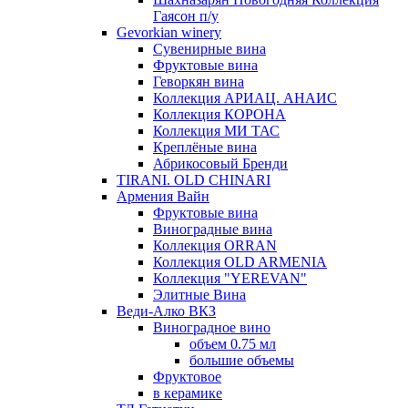
Гаясон п/у
Gevorkian winery
Сувенирные вина
Фруктовые вина
Геворкян вина
Коллекция АРИАЦ. АНАИС
Коллекция КОРОНА
Коллекция МИ ТАС
Креплёные вина
Абрикосовый Бренди
TIRANI. OLD CHINARI
Армения Вайн
Фруктовые вина
Виноградные вина
Коллекция ORRAN
Коллекция OLD ARMENIA
Коллекция "YEREVAN"
Элитные Вина
Веди-Алко ВКЗ
Виноградное вино
объем 0.75 мл
большие объемы
Фруктовое
в керамике