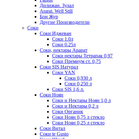
Дилижан. Зулал
Ararat. Well Still
Бон Жур
Другие Производители
Соки
Соки Иджеван
Соки 1.0л
Соки 0.25л
Соки, нектары Арарат
Соки нектары Тетрапак 0,97
Соки Премиум ст. 0,75
Соки SIS Натурал
Соки YAN
Соки 0,930 л
Соки 0,250 л
Соки SIS 1,6 л.
Соки Ноян
Соки и Нектары Ноян 1,0 л
Соки и Нектары 0,2 л
Соки Органик
Соки Ноян 0,75 л стекло
Соки Ноян 0,25 л стекло
Соки Витал
Соки te Gusto