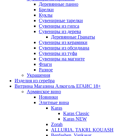
Деревянные панно
Брелки
Куклы
Сувенирные тарелки
Сувениры из гипса
Сувениры из дерева
Деревянные Гранаты
Сувениры из керамики
Сувениры из обсидиана
Сувениры из туфа
Сувениры на магните
Флаги
Разное
Украшения
Изделия из серебра
Витрина Магазина Алкоголь ЕГАИС 18+
Армянское вино
Новинки
Элитные вина
Karas
Karas Classic
Karas NEW
Zorah
ALLURIA. TAKRI. KOUASH
Berdashen. Vankasar