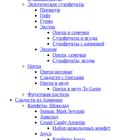
Экзотические сухофрукты
Премиум
Гифт
Гурмэ
Экстра
Орехи и семечки
Сухофрукты и ягоды
Сухофрукты с начинкой
Эконом
Орехи, семечки
Сухофрукты, ягоды
Орехи
Орехи весовые
Сладости с Орехами
Орехи в меду
Орехи в меду Te Gusto
Фруктовая пастила
Сладости из Армении
Конфеты, Шоколад
Sonuar. Mark Sevouni
Арколад
Grand Candy Armenia
Набор шоколадных конфет
Joyco
Конфеты Joyco