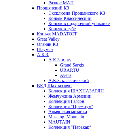
Разное МАП
Прошянский КЗ
Эксклюзив Прошянского КЗ
Коньяк Классический
Коньяк в подарочной упаковке
Коньяк в тубе
Коньяк MADATOFF
Great Valley
Оганян КЗ
Шаумян
А.К.З.
А.К.З. в п/у
Grand Sargis
URARTU
Avetis
А.К.З. классический
ВКД Шахназарян
Коллекция ШАХНАЗАРЯН
Жемчужина Армении
Коллекция Гаясон
Коллекция "Премиум"
Армянская мозаика
Mustang. Mountain
MAUTAIN
Коллекция "Паракар"