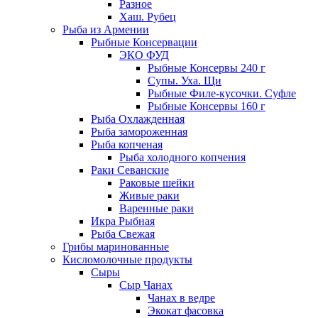
Разное
Хаш. Рубец
Рыба из Армении
Рыбные Консервации
ЭКО ФУД
Рыбные Консервы 240 г
Супы. Уха. Щи
Рыбные Филе-кусочки. Суфле
Рыбные Консервы 160 г
Рыба Охлажденная
Рыба замороженная
Рыба копченая
Рыба холодного копчения
Раки Севанские
Раковые шейки
Живые раки
Варенные раки
Икра Рыбная
Рыба Свежая
Грибы маринованные
Кисломолочные продукты
Сыры
Сыр Чанах
Чанах в ведре
Экокат фасовка