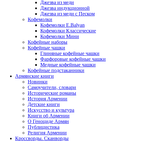
Джезва из меди
Джезва индукционной
Джезва из меди с Песком
Кофемолки
Кофемолки E.Balyan
Кофемолки Классические
Кофемолки Мини
Кофейные наборы
Кофейные чашки
Глиняные кофейные чашки
Фарфоровые кофейные чашки
Медные кофейные чашки
Кофейные подстаканники
Армянские книги
Новинки
Самоучители, словари
Исторические романы
История Армении
Детские книги
Иcкусство и культура
Книги об Армении
О Геноциде Армян
Публицистика
Религия Армении
Кроссворды. Сканворды