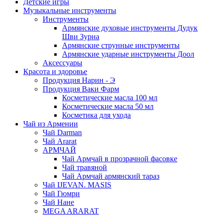
Детские игры
Музыкальные инструменты
Инструменты
Армянские духовые инструменты Дудук
Шви Зурна
Армянские струнные инструменты
Армянские ударные инструменты Доол
Аксессуары
Красота и здоровье
Продукция Нарин - Э
Продукция Ваки Фарм
Косметические масла 100 мл
Косметические масла 50 мл
Косметика для ухода
Чай из Армении
Чай Darman
Чай Ararat
АРМЧАЙ
Чай Армчай в прозрачной фасовке
Чай травяной
Чай Армчай армянский тараз
Чай IJEVAN. MASIS
Чай Гюмри
Чай Нане
MEGA ARARAT