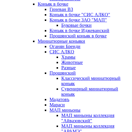
Коньяк в бочке
Гиневан ВЗ
Коньяк в бочке "СИС АЛКО"
Коньяк в бочке ЗАО "МАП"
Буковые бочки
Коньяк в бочке Иджеванский
Прошянский коньяк в бочке
Миниатюрные коньяки
Оганян Бренди
СИС АЛКО
Храмы
Животные
Разные
Прошянский
Классический миниатюрный
коньяк
Сувенирный миниатюрный
коньяк
Мадатовъ
Мараси
МАП миньоны
МАП миньоны коллекция
"Айвазовский"
МАП миньоны коллекция
"АРАМЭ"