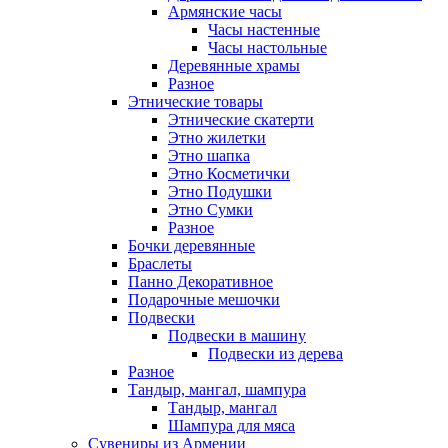
Армянские часы
Часы настенные
Часы настольные
Деревянные храмы
Разное
Этнические товары
Этнические скатерти
Этно жилетки
Этно шапка
Этно Косметички
Этно Подушки
Этно Сумки
Разное
Бочки деревянные
Браслеты
Панно Декоративное
Подарочные мешочки
Подвески
Подвески в машину
Подвески из дерева
Разное
Тандыр, мангал, шампура
Тандыр, мангал
Шампура для мяса
Сувениры из Армении