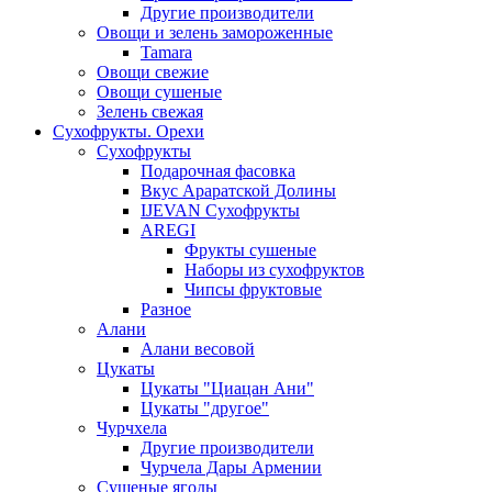
Другие производители
Овощи и зелень замороженные
Tamara
Овощи свежие
Овощи сушеные
Зелень свежая
Сухофрукты. Орехи
Сухофрукты
Подарочная фасовка
Вкус Араратской Долины
IJEVAN Сухофрукты
AREGI
Фрукты сушеные
Наборы из сухофруктов
Чипсы фруктовые
Разное
Алани
Алани весовой
Цукаты
Цукаты "Циацан Ани"
Цукаты "другое"
Чурчхела
Другие производители
Чурчела Дары Армении
Сушеные ягоды