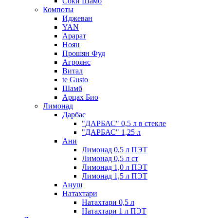
Соки Шамб
Компоты
Иджеван
YAN
Арарат
Ноян
Прошян Фуд
Агроянс
Витал
te Gusto
Шамб
Арцах Био
Лимонад
Дарбас
"ДАРБАС" 0,5 л в стекле
"ДАРБАС" 1,25 л
Ани
Лимонад 0,5 л ПЭТ
Лимонад 0,5 л ст
Лимонад 1,0 л ПЭТ
Лимонад 1,5 л ПЭТ
Ануш
Натахтари
Натахтари 0,5 л
Натахтари 1 л ПЭТ