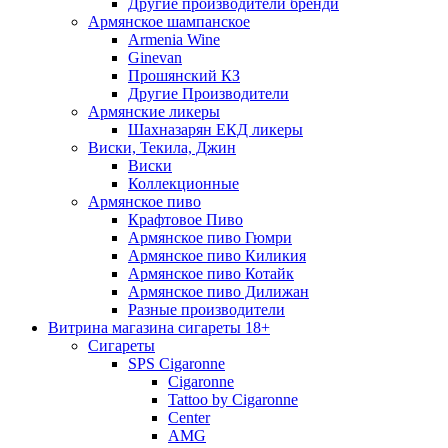
Другие производители бренди
Армянское шампанское
Armenia Wine
Ginevan
Прошянский КЗ
Другие Производители
Армянские ликеры
Шахназарян ЕКД ликеры
Виски, Текила, Джин
Виски
Коллекционные
Армянское пиво
Крафтовое Пиво
Армянское пиво Гюмри
Армянское пиво Киликия
Армянское пиво Котайк
Армянское пиво Дилижан
Разные производители
Витрина магазина сигареты 18+
Cигареты
SPS Cigaronne
Сigaronne
Tattoo by Cigaronne
Center
AMG