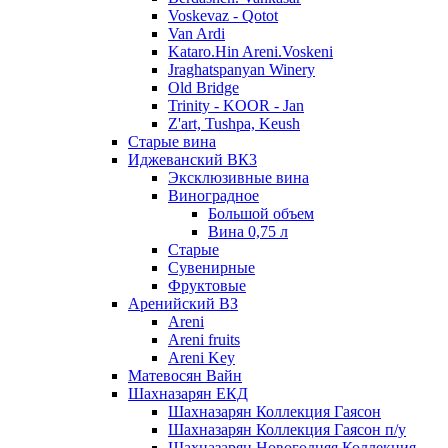
Voskevaz - Qotot
Van Ardi
Kataro.Hin Areni.Voskeni
Jraghatspanyan Winery
Old Bridge
Trinity - KOOR - Jan
Z'art, Tushpa, Keush
Старые вина
Иджеванский ВК3
Эксклюзивные вина
Виноградное
Большой объем
Вина 0,75 л
Старые
Сувенирные
Фруктовые
Аренийский ВЗ
Areni
Areni fruits
Areni Key
Матевосян Вайн
Шахназарян ЕКД
Шахназарян Коллекция Гаясон
Шахназарян Коллекция Гаясон п/у
Шахназарян Новогодняя Коллекция