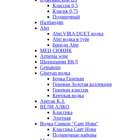
Классик 0,5
Класик 0,75
Подарочный
Налбандян
Abri
Abri VIRA DUET водка
Abri водка в тубе
Бренди Abri
МЕЦ СЮНИК
Armenia wine
Шахназарян ВКД
Getnatoun
Ginevan водка
Бочка Гиневан
Гиневан Золотая коллекция
Гиневан классик
Крепкая водка
Арегак К.З.
ВЕДИ АЛКО
Классика
Элитная
Водка Самкон "Саят Нова"
Классика Саят Нова
Подарочные наборы