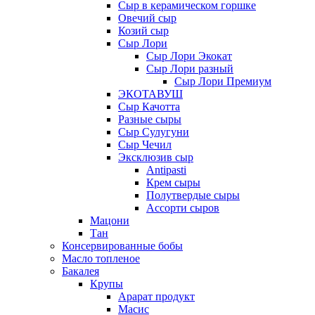
Сыр в керамическом горшке
Овечий сыр
Козий сыр
Сыр Лори
Сыр Лори Экокат
Сыр Лори разный
Сыр Лори Премиум
ЭКОТАВУШ
Сыр Качотта
Разные сыры
Сыр Сулугуни
Сыр Чечил
Эксклюзив сыр
Antipasti
Крем сыры
Полутвердые сыры
Ассорти сыров
Мацони
Тан
Консервированные бобы
Масло топленое
Бакалея
Крупы
Арарат продукт
Масис