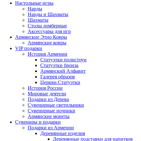
Настольные игры
Нарды
Нарды и Шахматы
Шахматы
Столы ломберные
Аксессуары для игр
Армянские Этно Ковры
Армянские ковры
VIP подарки
История Армении
Статуэтки полистоун
Статуэтки бронза
Армянский Алфавит
Галерея образов
Церкви.Статуэтки
История России
Мировые деятели
Подарки из Дерева
Сувенирные светильники
Сувенирные ночники
Армянские монеты
Сувениры и подарки
Подарки из Армении
Деревянные изделия
Деревянные подставки для напитков