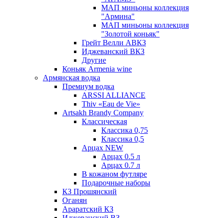
МАП миньоны коллекция
"Армина"
МАП миньоны коллекция
"Золотой коньяк"
Грейт Велли АВКЗ
Иджеванский ВКЗ
Другие
Коньяк Armenia wine
Армянская водка
Премиум водка
ARSSI ALLIANCE
Thiv «Eau de Vie»
Artsakh Brandy Company
Классическая
Классика 0,75
Классика 0,5
Арцах NEW
Арцах 0.5 л
Арцах 0.7 л
В кожаном футляре
Подарочные наборы
КЗ Прошянский
Оганян
Араратский КЗ
Иджеванский ВЗ