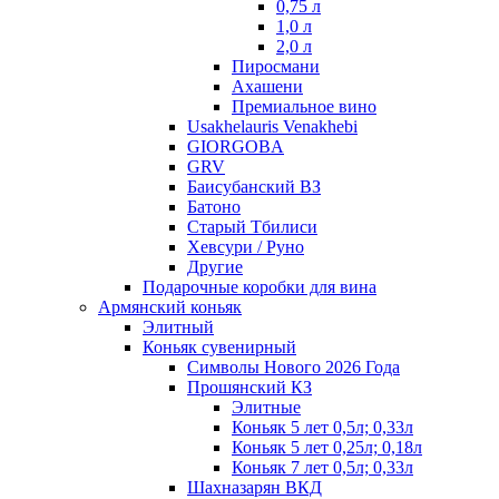
0,75 л
1,0 л
2,0 л
Пиросмани
Ахашени
Премиальное вино
Usakhelauris Venakhebi
GIORGOBA
GRV
Баисубанский ВЗ
Батоно
Старый Тбилиси
Хевсури / Руно
Другие
Подарочные коробки для вина
Армянский коньяк
Элитный
Коньяк сувенирный
Символы Нового 2026 Года
Прошянский КЗ
Элитные
Коньяк 5 лет 0,5л; 0,33л
Коньяк 5 лет 0,25л; 0,18л
Коньяк 7 лет 0,5л; 0,33л
Шахназарян ВКД