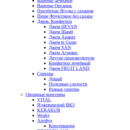
Варенье лечебное
Варенье Органик
Протёртые Ягоды с сахаром
Пюре Фруктовое без сахара
Джем. Конфитюр
Джем IJEVAN
Джем Шамб
Джем Арарат
Джем te Gusto
Джем YAN
Джем Агроянс
Другие производители
Конфитюр лечебный
Джем FRUIT LAND
Сиропы
Дошаб
Полезные сладости
Разные сиропы
Овощные консервы
VITAL
Иджеванский ВКЗ
KERAKUR
Wosky
Артфуд
Консервация