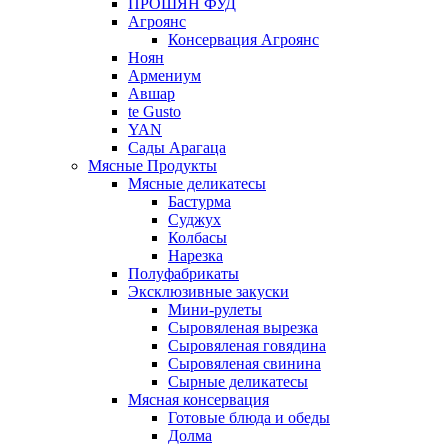
ПРОШЯН ФУД
Агроянс
Консервация Агроянс
Ноян
Армениум
Авшар
te Gusto
YAN
Сады Арагаца
Мясные Продукты
Мясные деликатесы
Бастурма
Суджух
Колбасы
Нарезка
Полуфабрикаты
Эксклюзивные закуски
Мини-рулеты
Сыровяленая вырезка
Сыровяленая говядина
Сыровяленая свинина
Сырные деликатесы
Мясная консервация
Готовые блюда и обеды
Долма