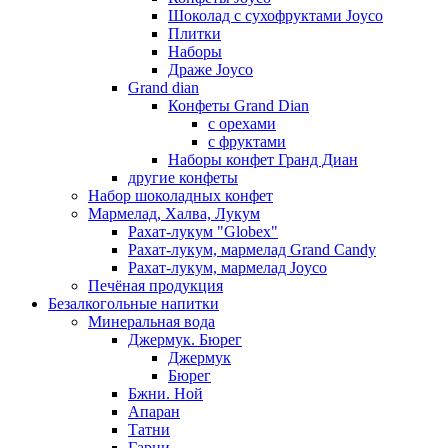
Шоколад с сухофруктами Joyco
Плитки
Наборы
Драже Joyco
Grand dian
Конфеты Grand Dian
с орехами
с фруктами
Наборы конфет Гранд Диан
другие конфеты
Набор шоколадных конфет
Мармелад, Халва, Лукум
Рахат-лукум "Globex"
Рахат-лукум, мармелад Grand Candy
Рахат-лукум, мармелад Joyco
Печёная продукция
Безалкогольные напитки
Минеральная вода
Джермук. Бюрег
Джермук
Бюрег
Бжни. Ной
Апаран
Татни
Гарни