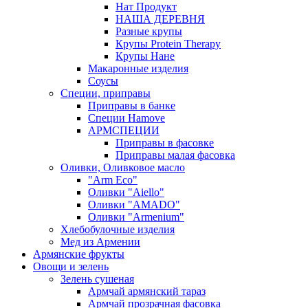
Нат Продукт
НАША ДЕРЕВНЯ
Разные крупы
Крупы Protein Therapy
Крупы Нане
Макаронные изделия
Соусы
Специи, приправы
Приправы в банке
Специи Hamove
АРМСПЕЦИИ
Приправы в фасовке
Приправы малая фасовка
Оливки, Оливковое масло
"Arm Eco"
Оливки "Aiello"
Оливки "AMADO"
Оливки "Armenium"
Хлебобулочные изделия
Мед из Армении
Армянские фрукты
Овощи и зелень
Зелень сушеная
Армчай армянский тараз
Армчай прозрачная фасовка