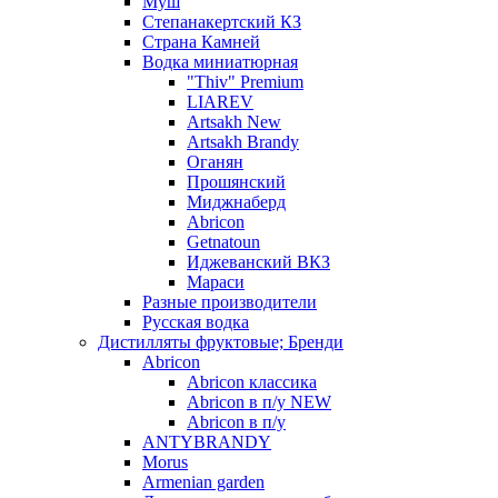
Муш
Степанакертский КЗ
Страна Камней
Водка миниатюрная
"Thiv" Premium
LIAREV
Artsakh New
Artsakh Brandy
Оганян
Прошянский
Миджнаберд
Abricon
Getnatoun
Иджеванский ВКЗ
Мараси
Разные производители
Русская водка
Дистилляты фруктовые; Бренди
Abricon
Abricon классика
Abricon в п/у NEW
Abricon в п/у
ANTYBRANDY
Morus
Armenian garden