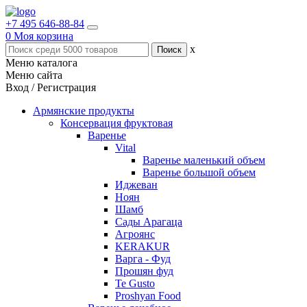
+7 495 646-88-84
0
Моя корзина
x
Меню каталога
Меню сайта
Вход / Регистрация
Армянские продукты
Консервация фруктовая
Варенье
Vital
Варенье маленький объем
Варенье большой объем
Иджеван
Ноян
Шамб
Сады Арагаца
Агроянс
KERAKUR
Варга - Фуд
Прошян фуд
Te Gusto
Proshyan Food