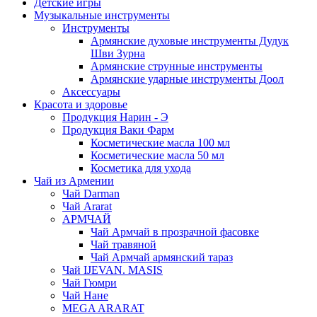
Детские игры
Музыкальные инструменты
Инструменты
Армянские духовые инструменты Дудук
Шви Зурна
Армянские струнные инструменты
Армянские ударные инструменты Доол
Аксессуары
Красота и здоровье
Продукция Нарин - Э
Продукция Ваки Фарм
Косметические масла 100 мл
Косметические масла 50 мл
Косметика для ухода
Чай из Армении
Чай Darman
Чай Ararat
АРМЧАЙ
Чай Армчай в прозрачной фасовке
Чай травяной
Чай Армчай армянский тараз
Чай IJEVAN. MASIS
Чай Гюмри
Чай Нане
MEGA ARARAT