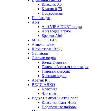
Классик 0,5
Класик 0,75
Подарочный
Налбандян
Abri
Abri VIRA DUET водка
Abri водка в тубе
Бренди Abri
МЕЦ СЮНИК
Armenia wine
Шахназарян ВКД
Getnatoun
Ginevan водка
Бочка Гиневан
Гиневан Золотая коллекция
Гиневан классик
Крепкая водка
Арегак К.З.
ВЕДИ АЛКО
Классика
Элитная
Водка Самкон "Саят Нова"
Классика Саят Нова
Подарочные наборы