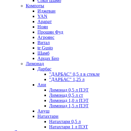
Соки Шамб
Компоты
Иджеван
YAN
Арарат
Ноян
Прошян Фуд
Агроянс
Витал
te Gusto
Шамб
Арцах Био
Лимонад
Дарбас
"ДАРБАС" 0,5 л в стекле
"ДАРБАС" 1,25 л
Ани
Лимонад 0,5 л ПЭТ
Лимонад 0,5 л ст
Лимонад 1,0 л ПЭТ
Лимонад 1,5 л ПЭТ
Ануш
Натахтари
Натахтари 0,5 л
Натахтари 1 л ПЭТ