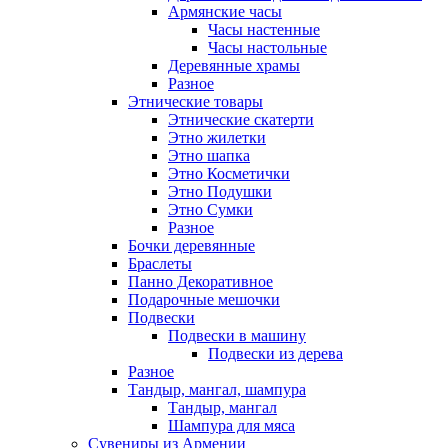
Армянские часы
Часы настенные
Часы настольные
Деревянные храмы
Разное
Этнические товары
Этнические скатерти
Этно жилетки
Этно шапка
Этно Косметички
Этно Подушки
Этно Сумки
Разное
Бочки деревянные
Браслеты
Панно Декоративное
Подарочные мешочки
Подвески
Подвески в машину
Подвески из дерева
Разное
Тандыр, мангал, шампура
Тандыр, мангал
Шампура для мяса
Сувениры из Армении