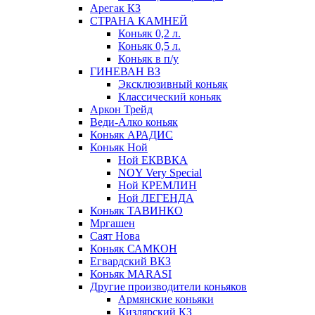
Арегак КЗ
СТРАНА КАМНЕЙ
Коньяк 0,2 л.
Коньяк 0,5 л.
Коньяк в п/у
ГИНЕВАН ВЗ
Эксклюзивный коньяк
Классический коньяк
Аркон Трейд
Веди-Алко коньяк
Коньяк АРАДИС
Коньяк Ной
Ной ЕКВВКА
NOY Very Special
Ной КРЕМЛИН
Ной ЛЕГЕНДА
Коньяк ТАВИНКО
Мргашен
Саят Нова
Коньяк САМКОН
Егвардский ВКЗ
Коньяк MARASI
Другие производители коньяков
Армянские коньяки
Кизлярский КЗ