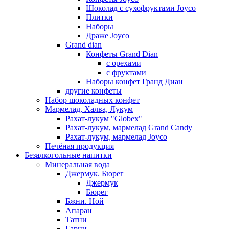
Шоколад с сухофруктами Joyco
Плитки
Наборы
Драже Joyco
Grand dian
Конфеты Grand Dian
с орехами
с фруктами
Наборы конфет Гранд Диан
другие конфеты
Набор шоколадных конфет
Мармелад, Халва, Лукум
Рахат-лукум "Globex"
Рахат-лукум, мармелад Grand Candy
Рахат-лукум, мармелад Joyco
Печёная продукция
Безалкогольные напитки
Минеральная вода
Джермук. Бюрег
Джермук
Бюрег
Бжни. Ной
Апаран
Татни
Гарни