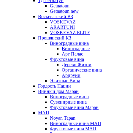
ТД Гетнатун
Getnatoun
Getnatoun new
Воскевазский ВЗ
VOSKEVAZ
ARARTUNI
VOSKEVAZ ELITE
Прошянский КЗ
Виноградные вина
Виноградные
Арт Палас
Фруктовые вина
Дерево Жизни
Органические вина
Арцруни
Элитные Вина
Гордость Нации
Винный дом Маран
Виноградные вина
Сувенирные вина
Фруктовые вина Маран
МАП
Noyan Tapan
Виноградные вина МАП
Фруктовые вина МАП