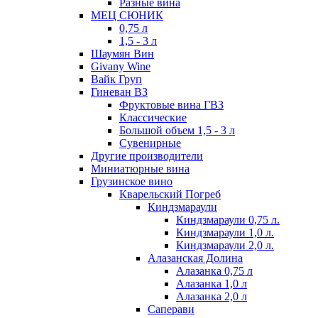
Разные вина
МЕЦ СЮНИК
0,75 л
1,5 - 3 л
Шаумян Вин
Givany Wine
Вайк Груп
Гиневан ВЗ
Фруктовые вина ГВЗ
Классические
Большой объем 1,5 - 3 л
Сувенирные
Другие производители
Миниатюрные вина
Грузинское вино
Кварельский Погреб
Киндзмараули
Киндзмараули 0,75 л.
Киндзмараули 1,0 л.
Киндзмараули 2,0 л.
Алазанская Долина
Алазанка 0,75 л
Алазанка 1,0 л
Алазанка 2,0 л
Саперави