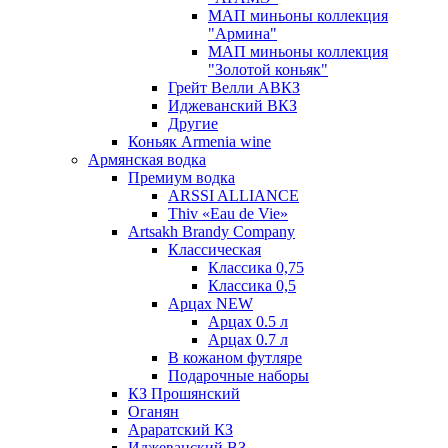
МАП миньоны коллекция
"Армина"
МАП миньоны коллекция
"Золотой коньяк"
Грейт Велли АВКЗ
Иджеванский ВКЗ
Другие
Коньяк Armenia wine
Армянская водка
Премиум водка
ARSSI ALLIANCE
Thiv «Eau de Vie»
Artsakh Brandy Company
Классическая
Классика 0,75
Классика 0,5
Арцах NEW
Арцах 0.5 л
Арцах 0.7 л
В кожаном футляре
Подарочные наборы
КЗ Прошянский
Оганян
Араратский КЗ
Иджеванский ВЗ