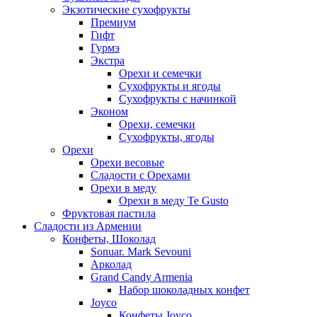
Экзотические сухофрукты
Премиум
Гифт
Гурмэ
Экстра
Орехи и семечки
Сухофрукты и ягоды
Сухофрукты с начинкой
Эконом
Орехи, семечки
Сухофрукты, ягоды
Орехи
Орехи весовые
Сладости с Орехами
Орехи в меду
Орехи в меду Te Gusto
Фруктовая пастила
Сладости из Армении
Конфеты, Шоколад
Sonuar. Mark Sevouni
Арколад
Grand Candy Armenia
Набор шоколадных конфет
Joyco
Конфеты Joyco