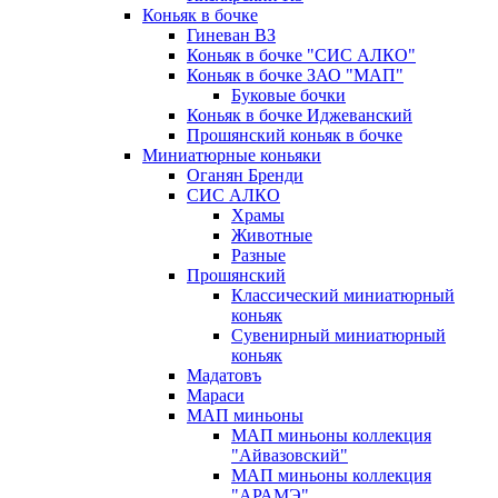
Коньяк в бочке
Гиневан ВЗ
Коньяк в бочке "СИС АЛКО"
Коньяк в бочке ЗАО "МАП"
Буковые бочки
Коньяк в бочке Иджеванский
Прошянский коньяк в бочке
Миниатюрные коньяки
Оганян Бренди
СИС АЛКО
Храмы
Животные
Разные
Прошянский
Классический миниатюрный
коньяк
Сувенирный миниатюрный
коньяк
Мадатовъ
Мараси
МАП миньоны
МАП миньоны коллекция
"Айвазовский"
МАП миньоны коллекция
"АРАМЭ"