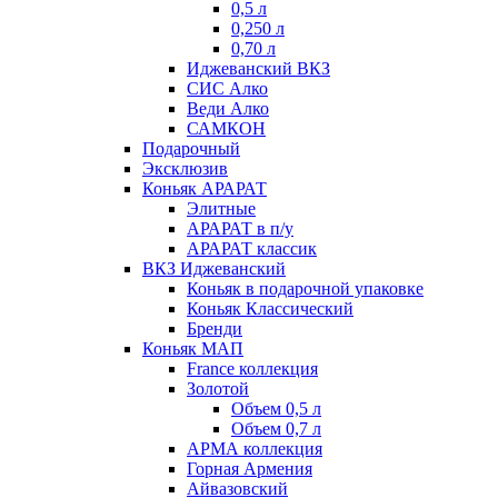
0,5 л
0,250 л
0,70 л
Иджеванский ВКЗ
СИС Алко
Веди Алко
САМКОН
Подарочный
Эксклюзив
Коньяк АРАРАТ
Элитные
АРАРАТ в п/у
АРАРАТ классик
ВКЗ Иджеванский
Коньяк в подарочной упаковке
Коньяк Классический
Бренди
Коньяк МАП
France коллекция
Золотой
Объем 0,5 л
Объем 0,7 л
АРМА коллекция
Горная Армения
Айвазовский