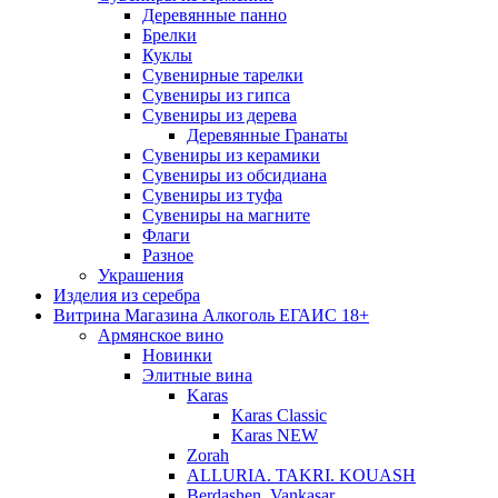
Деревянные панно
Брелки
Куклы
Сувенирные тарелки
Сувениры из гипса
Сувениры из дерева
Деревянные Гранаты
Сувениры из керамики
Сувениры из обсидиана
Сувениры из туфа
Сувениры на магните
Флаги
Разное
Украшения
Изделия из серебра
Витрина Магазина Алкоголь ЕГАИС 18+
Армянское вино
Новинки
Элитные вина
Karas
Karas Classic
Karas NEW
Zorah
ALLURIA. TAKRI. KOUASH
Berdashen. Vankasar