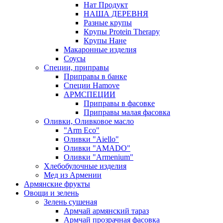
Нат Продукт
НАША ДЕРЕВНЯ
Разные крупы
Крупы Protein Therapy
Крупы Нане
Макаронные изделия
Соусы
Специи, приправы
Приправы в банке
Специи Hamove
АРМСПЕЦИИ
Приправы в фасовке
Приправы малая фасовка
Оливки, Оливковое масло
"Arm Eco"
Оливки "Aiello"
Оливки "AMADO"
Оливки "Armenium"
Хлебобулочные изделия
Мед из Армении
Армянские фрукты
Овощи и зелень
Зелень сушеная
Армчай армянский тараз
Армчай прозрачная фасовка