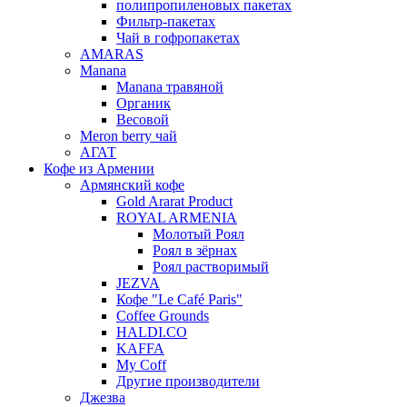
полипропиленовых пакетах
Фильтр-пакетах
Чай в гофропакетах
AMARAS
Manana
Manana травяной
Органик
Весовой
Meron berry чай
АГАТ
Кофе из Армении
Армянский кофе
Gold Ararat Product
ROYAL ARMENIA
Молотый Роял
Роял в зёрнах
Роял растворимый
JEZVA
Кофе "Le Café Paris"
Coffee Grounds
HALDI.CO
KAFFA
My Coff
Другие производители
Джезва