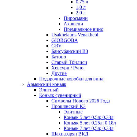
0,75 л
1,0 л
2,0 л
Пиросмани
Ахашени
Премиальное вино
Usakhelauris Venakhebi
GIORGOBA
GRV
Баисубанский ВЗ
Батоно
Старый Тбилиси
Хевсури / Руно
Другие
Подарочные коробки для вина
Армянский коньяк
Элитный
Коньяк сувенирный
Символы Нового 2026 Года
Прошянский КЗ
Элитные
Коньяк 5 лет 0,5л; 0,33л
Коньяк 5 лет 0,25л; 0,18л
Коньяк 7 лет 0,5л; 0,33л
Шахназарян ВКД