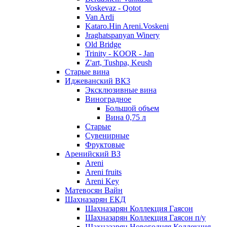
Voskevaz - Qotot
Van Ardi
Kataro.Hin Areni.Voskeni
Jraghatspanyan Winery
Old Bridge
Trinity - KOOR - Jan
Z'art, Tushpa, Keush
Старые вина
Иджеванский ВК3
Эксклюзивные вина
Виноградное
Большой объем
Вина 0,75 л
Старые
Сувенирные
Фруктовые
Аренийский ВЗ
Areni
Areni fruits
Areni Key
Матевосян Вайн
Шахназарян ЕКД
Шахназарян Коллекция Гаясон
Шахназарян Коллекция Гаясон п/у
Шахназарян Новогодняя Коллекция