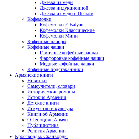
Джезва из меди
Джезва индукционной
Джезва из меди с Песком
Кофемолки
Кофемолки E.Balyan
Кофемолки Классические
Кофемолки Мини
Кофейные наборы
Кофейные чашки
Глиняные кофейные чашки
Фарфоровые кофейные чашки
Медные кофейные чашки
Кофейные подстаканники
Армянские книги
Новинки
Самоучители, словари
Исторические романы
История Армении
Детские книги
Иcкусство и культура
Книги об Армении
О Геноциде Армян
Публицистика
Религия Армении
Кроссворды. Сканворды