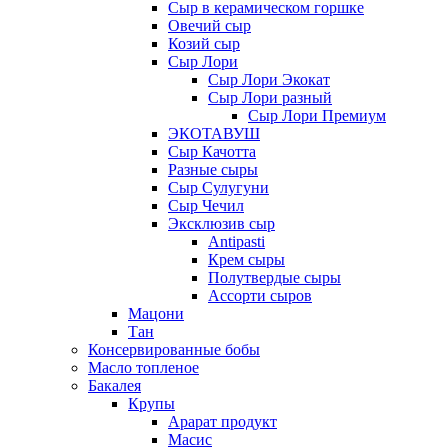
Сыр в керамическом горшке
Овечий сыр
Козий сыр
Сыр Лори
Сыр Лори Экокат
Сыр Лори разный
Сыр Лори Премиум
ЭКОТАВУШ
Сыр Качотта
Разные сыры
Сыр Сулугуни
Сыр Чечил
Эксклюзив сыр
Antipasti
Крем сыры
Полутвердые сыры
Ассорти сыров
Мацони
Тан
Консервированные бобы
Масло топленое
Бакалея
Крупы
Арарат продукт
Масис