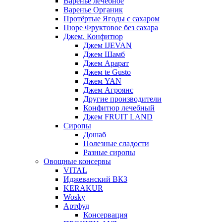
Варенье лечебное
Варенье Органик
Протёртые Ягоды с сахаром
Пюре Фруктовое без сахара
Джем. Конфитюр
Джем IJEVAN
Джем Шамб
Джем Арарат
Джем te Gusto
Джем YAN
Джем Агроянс
Другие производители
Конфитюр лечебный
Джем FRUIT LAND
Сиропы
Дошаб
Полезные сладости
Разные сиропы
Овощные консервы
VITAL
Иджеванский ВКЗ
KERAKUR
Wosky
Артфуд
Консервация