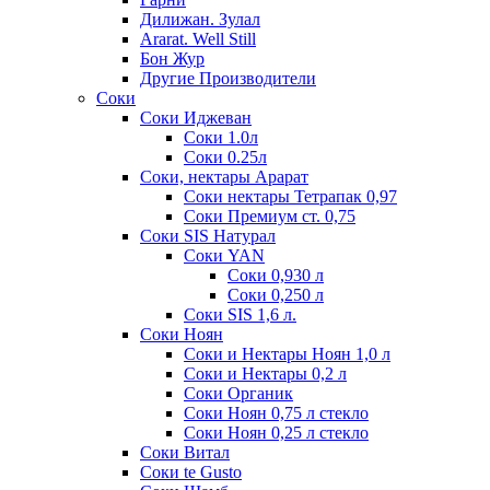
Дилижан. Зулал
Ararat. Well Still
Бон Жур
Другие Производители
Соки
Соки Иджеван
Соки 1.0л
Соки 0.25л
Соки, нектары Арарат
Соки нектары Тетрапак 0,97
Соки Премиум ст. 0,75
Соки SIS Натурал
Соки YAN
Соки 0,930 л
Соки 0,250 л
Соки SIS 1,6 л.
Соки Ноян
Соки и Нектары Ноян 1,0 л
Соки и Нектары 0,2 л
Соки Органик
Соки Ноян 0,75 л стекло
Соки Ноян 0,25 л стекло
Соки Витал
Соки te Gusto