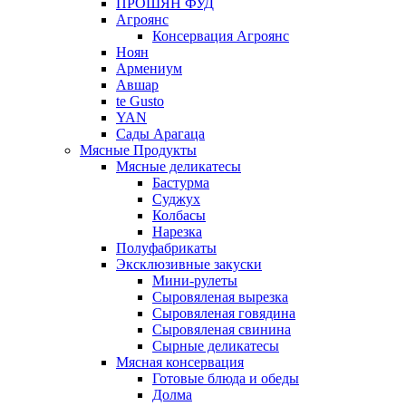
ПРОШЯН ФУД
Агроянс
Консервация Агроянс
Ноян
Армениум
Авшар
te Gusto
YAN
Сады Арагаца
Мясные Продукты
Мясные деликатесы
Бастурма
Суджух
Колбасы
Нарезка
Полуфабрикаты
Эксклюзивные закуски
Мини-рулеты
Сыровяленая вырезка
Сыровяленая говядина
Сыровяленая свинина
Сырные деликатесы
Мясная консервация
Готовые блюда и обеды
Долма