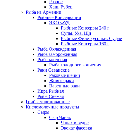
Разное
Хаш. Рубец
Рыба из Армении
Рыбные Консервации
ЭКО ФУД
Рыбные Консервы 240 г
Супы. Уха. Щи
Рыбные Филе-кусочки. Суфле
Рыбные Консервы 160 г
Рыба Охлажденная
Рыба замороженная
Рыба копченая
Рыба холодного копчения
Раки Севанские
Раковые шейки
Живые раки
Варенные раки
Икра Рыбная
Рыба Свежая
Грибы маринованные
Кисломолочные продукты
Сыры
Сыр Чанах
Чанах в ведре
Экокат фасовка