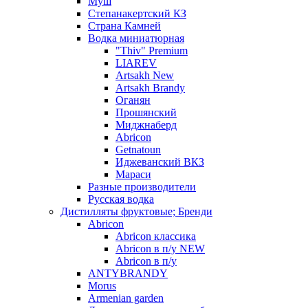
Муш
Степанакертский КЗ
Страна Камней
Водка миниатюрная
"Thiv" Premium
LIAREV
Artsakh New
Artsakh Brandy
Оганян
Прошянский
Миджнаберд
Abricon
Getnatoun
Иджеванский ВКЗ
Мараси
Разные производители
Русская водка
Дистилляты фруктовые; Бренди
Abricon
Abricon классика
Abricon в п/у NEW
Abricon в п/у
ANTYBRANDY
Morus
Armenian garden