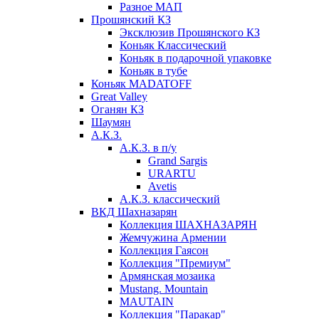
Разное МАП
Прошянский КЗ
Эксклюзив Прошянского КЗ
Коньяк Классический
Коньяк в подарочной упаковке
Коньяк в тубе
Коньяк MADATOFF
Great Valley
Оганян КЗ
Шаумян
А.К.З.
А.К.З. в п/у
Grand Sargis
URARTU
Avetis
А.К.З. классический
ВКД Шахназарян
Коллекция ШАХНАЗАРЯН
Жемчужина Армении
Коллекция Гаясон
Коллекция "Премиум"
Армянская мозаика
Mustang. Mountain
MAUTAIN
Коллекция "Паракар"