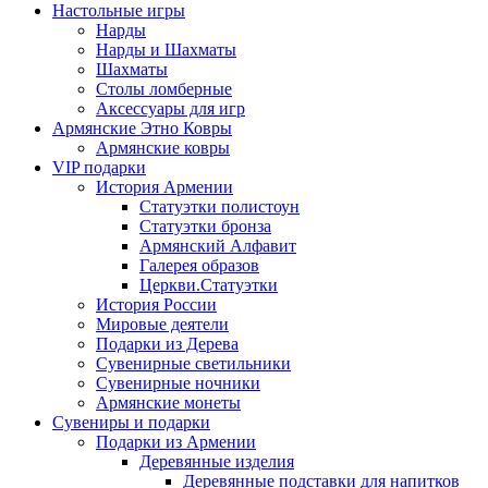
Настольные игры
Нарды
Нарды и Шахматы
Шахматы
Столы ломберные
Аксессуары для игр
Армянские Этно Ковры
Армянские ковры
VIP подарки
История Армении
Статуэтки полистоун
Статуэтки бронза
Армянский Алфавит
Галерея образов
Церкви.Статуэтки
История России
Мировые деятели
Подарки из Дерева
Сувенирные светильники
Сувенирные ночники
Армянские монеты
Сувениры и подарки
Подарки из Армении
Деревянные изделия
Деревянные подставки для напитков