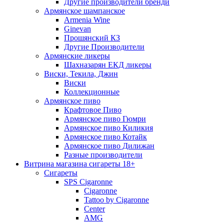
Другие производители бренди
Армянское шампанское
Armenia Wine
Ginevan
Прошянский КЗ
Другие Производители
Армянские ликеры
Шахназарян ЕКД ликеры
Виски, Текила, Джин
Виски
Коллекционные
Армянское пиво
Крафтовое Пиво
Армянское пиво Гюмри
Армянское пиво Киликия
Армянское пиво Котайк
Армянское пиво Дилижан
Разные производители
Витрина магазина сигареты 18+
Cигареты
SPS Cigaronne
Сigaronne
Tattoo by Cigaronne
Center
AMG