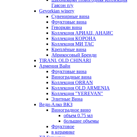
Гаясон п/у
Gevorkian winery
Сувенирные вина
Фруктовые вина
Геворкян вина
Коллекция АРИАЦ. АНАИС
Коллекция КОРОНА
Коллекция МИ ТАС
Креплёные вина
Абрикосовый Бренди
TIRANI. OLD CHINARI
Армения Вайн
Фруктовые вина
Виноградные вина
Коллекция ORRAN
Коллекция OLD ARMENIA
Коллекция "YEREVAN"
Элитные Вина
Веди-Алко ВКЗ
Виноградное вино
объем 0.75 мл
большие объемы
Фруктовое
в керамике