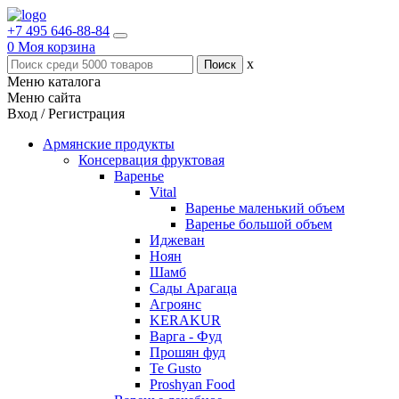
+7 495 646-88-84
0
Моя корзина
x
Меню каталога
Меню сайта
Вход / Регистрация
Армянские продукты
Консервация фруктовая
Варенье
Vital
Варенье маленький объем
Варенье большой объем
Иджеван
Ноян
Шамб
Сады Арагаца
Агроянс
KERAKUR
Варга - Фуд
Прошян фуд
Te Gusto
Proshyan Food