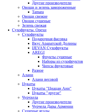
Другие производители
Овощи и зелень замороженные
Tamara
Овощи свежие
Овощи сушеные
Зелень свежая
Сухофрукты. Орехи
Сухофрукты
Подарочная фасовка
Вкус Араратской Долины
IJEVAN Сухофрукты
AREGI
Фрукты сушеные
Наборы из сухофруктов
Чипсы фруктовые
Разное
Алани
Алани весовой
Цукаты
Цукаты "Циацан Ани"
Цукаты "другое"
Чурчхела
Другие производители
Чурчела Дары Армении
Сушеные ягоды