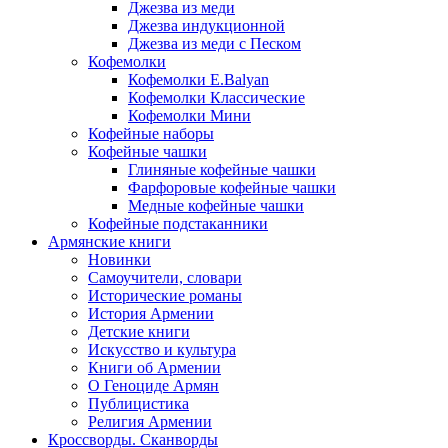
Джезва из меди
Джезва индукционной
Джезва из меди с Песком
Кофемолки
Кофемолки E.Balyan
Кофемолки Классические
Кофемолки Мини
Кофейные наборы
Кофейные чашки
Глиняные кофейные чашки
Фарфоровые кофейные чашки
Медные кофейные чашки
Кофейные подстаканники
Армянские книги
Новинки
Самоучители, словари
Исторические романы
История Армении
Детские книги
Иcкусство и культура
Книги об Армении
О Геноциде Армян
Публицистика
Религия Армении
Кроссворды. Сканворды