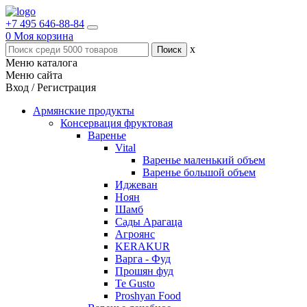
+7 495 646-88-84
0
Моя корзина
x
Меню каталога
Меню сайта
Вход / Регистрация
Армянские продукты
Консервация фруктовая
Варенье
Vital
Варенье маленький объем
Варенье большой объем
Иджеван
Ноян
Шамб
Сады Арагаца
Агроянс
KERAKUR
Варга - Фуд
Прошян фуд
Te Gusto
Proshyan Food