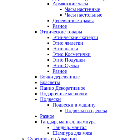
Армянские часы
Часы настенные
Часы настольные
Деревянные храмы
Разное
Этнические товары
Этнические скатерти
Этно жилетки
Этно шапка
Этно Косметички
Этно Подушки
Этно Сумки
Разное
Бочки деревянные
Браслеты
Панно Декоративное
Подарочные мешочки
Подвески
Подвески в машину
Подвески из дерева
Разное
Тандыр, мангал, шампура
Тандыр, мангал
Шампура для мяса
Сувениры из Армении