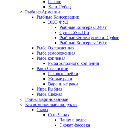
Разное
Хаш. Рубец
Рыба из Армении
Рыбные Консервации
ЭКО ФУД
Рыбные Консервы 240 г
Супы. Уха. Щи
Рыбные Филе-кусочки. Суфле
Рыбные Консервы 160 г
Рыба Охлажденная
Рыба замороженная
Рыба копченая
Рыба холодного копчения
Раки Севанские
Раковые шейки
Живые раки
Варенные раки
Икра Рыбная
Рыба Свежая
Грибы маринованные
Кисломолочные продукты
Сыры
Сыр Чанах
Чанах в ведре
Экокат фасовка