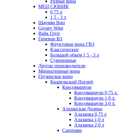
Разные вина
МЕЦ СЮНИК
0,75 л
1,5 - 3 л
Шаумян Вин
Givany Wine
Вайк Груп
Гиневан ВЗ
Фруктовые вина ГВЗ
Классические
Большой объем 1,5 - 3 л
Сувенирные
Другие производители
Миниатюрные вина
Грузинское вино
Кварельский Погреб
Киндзмараули
Киндзмараули 0,75 л.
Киндзмараули 1,0 л.
Киндзмараули 2,0 л.
Алазанская Долина
Алазанка 0,75 л
Алазанка 1,0 л
Алазанка 2,0 л
Саперави