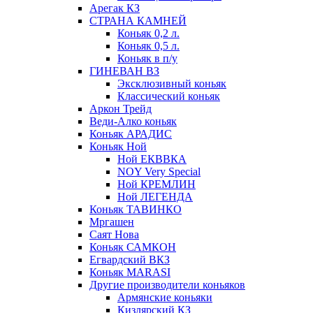
Арегак КЗ
СТРАНА КАМНЕЙ
Коньяк 0,2 л.
Коньяк 0,5 л.
Коньяк в п/у
ГИНЕВАН ВЗ
Эксклюзивный коньяк
Классический коньяк
Аркон Трейд
Веди-Алко коньяк
Коньяк АРАДИС
Коньяк Ной
Ной ЕКВВКА
NOY Very Special
Ной КРЕМЛИН
Ной ЛЕГЕНДА
Коньяк ТАВИНКО
Мргашен
Саят Нова
Коньяк САМКОН
Егвардский ВКЗ
Коньяк MARASI
Другие производители коньяков
Армянские коньяки
Кизлярский КЗ