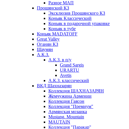
Разное МАП
Прошянский КЗ
Эксклюзив Прошянского КЗ
Коньяк Классический
Коньяк в подарочной упаковке
Коньяк в тубе
Коньяк MADATOFF
Great Valley
Оганян КЗ
Шаумян
А.К.З.
А.К.З. в п/у
Grand Sargis
URARTU
Avetis
А.К.З. классический
ВКД Шахназарян
Коллекция ШАХНАЗАРЯН
Жемчужина Армении
Коллекция Гаясон
Коллекция "Премиум"
Армянская мозаика
Mustang. Mountain
MAUTAIN
Коллекция "Паракар"