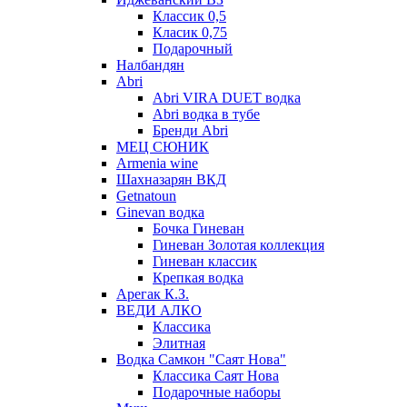
Классик 0,5
Класик 0,75
Подарочный
Налбандян
Abri
Abri VIRA DUET водка
Abri водка в тубе
Бренди Abri
МЕЦ СЮНИК
Armenia wine
Шахназарян ВКД
Getnatoun
Ginevan водка
Бочка Гиневан
Гиневан Золотая коллекция
Гиневан классик
Крепкая водка
Арегак К.З.
ВЕДИ АЛКО
Классика
Элитная
Водка Самкон "Саят Нова"
Классика Саят Нова
Подарочные наборы