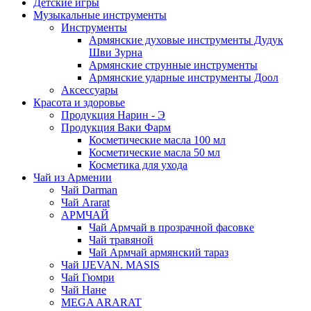
Детские игры
Музыкальные инструменты
Инструменты
Армянские духовые инструменты Дудук
Шви Зурна
Армянские струнные инструменты
Армянские ударные инструменты Доол
Аксессуары
Красота и здоровье
Продукция Нарин - Э
Продукция Ваки Фарм
Косметические масла 100 мл
Косметические масла 50 мл
Косметика для ухода
Чай из Армении
Чай Darman
Чай Ararat
АРМЧАЙ
Чай Армчай в прозрачной фасовке
Чай травяной
Чай Армчай армянский тараз
Чай IJEVAN. MASIS
Чай Гюмри
Чай Нане
MEGA ARARAT