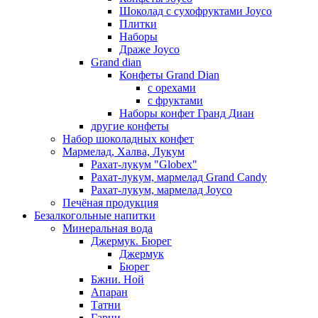
Шоколад с сухофруктами Joyco
Плитки
Наборы
Драже Joyco
Grand dian
Конфеты Grand Dian
с орехами
с фруктами
Наборы конфет Гранд Диан
другие конфеты
Набор шоколадных конфет
Мармелад, Халва, Лукум
Рахат-лукум "Globex"
Рахат-лукум, мармелад Grand Candy
Рахат-лукум, мармелад Joyco
Печёная продукция
Безалкогольные напитки
Минеральная вода
Джермук. Бюрег
Джермук
Бюрег
Бжни. Ной
Апаран
Татни
Гарни