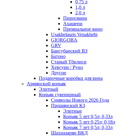
0,75 л
1,0 л
2,0 л
Пиросмани
Ахашени
Премиальное вино
Usakhelauris Venakhebi
GIORGOBA
GRV
Баисубанский ВЗ
Батоно
Старый Тбилиси
Хевсури / Руно
Другие
Подарочные коробки для вина
Армянский коньяк
Элитный
Коньяк сувенирный
Символы Нового 2026 Года
Прошянский КЗ
Элитные
Коньяк 5 лет 0,5л; 0,33л
Коньяк 5 лет 0,25л; 0,18л
Коньяк 7 лет 0,5л; 0,33л
Шахназарян ВКД