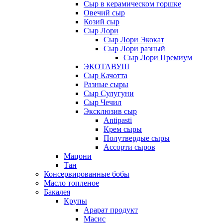
Сыр в керамическом горшке
Овечий сыр
Козий сыр
Сыр Лори
Сыр Лори Экокат
Сыр Лори разный
Сыр Лори Премиум
ЭКОТАВУШ
Сыр Качотта
Разные сыры
Сыр Сулугуни
Сыр Чечил
Эксклюзив сыр
Antipasti
Крем сыры
Полутвердые сыры
Ассорти сыров
Мацони
Тан
Консервированные бобы
Масло топленое
Бакалея
Крупы
Арарат продукт
Масис