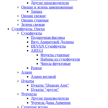
Другие производители
Овощи и зелень замороженные
Tamara
Овощи свежие
Овощи сушеные
Зелень свежая
Сухофрукты. Орехи
Сухофрукты
Подарочная фасовка
Вкус Араратской Долины
IJEVAN Сухофрукты
AREGI
Фрукты сушеные
Наборы из сухофруктов
Чипсы фруктовые
Разное
Алани
Алани весовой
Цукаты
Цукаты "Циацан Ани"
Цукаты "другое"
Чурчхела
Другие производители
Чурчела Дары Армении
Сушеные ягоды