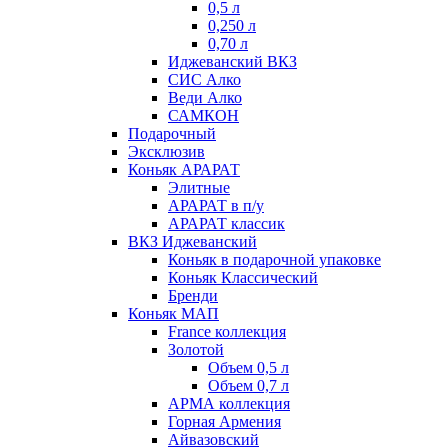
0,5 л
0,250 л
0,70 л
Иджеванский ВКЗ
СИС Алко
Веди Алко
САМКОН
Подарочный
Эксклюзив
Коньяк АРАРАТ
Элитные
АРАРАТ в п/у
АРАРАТ классик
ВКЗ Иджеванский
Коньяк в подарочной упаковке
Коньяк Классический
Бренди
Коньяк МАП
France коллекция
Золотой
Объем 0,5 л
Объем 0,7 л
АРМА коллекция
Горная Армения
Айвазовский