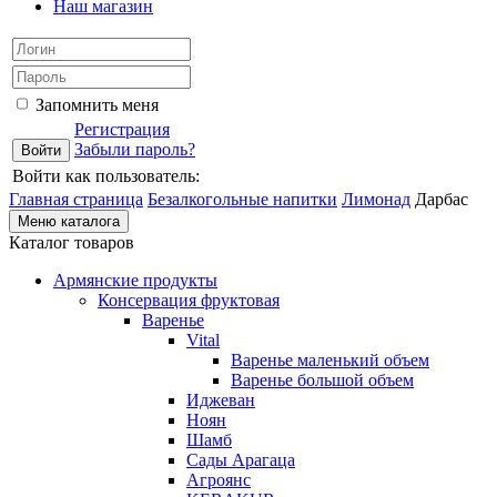
Наш магазин
Запомнить меня
Регистрация
Забыли пароль?
Войти как пользователь:
Главная страница
Безалкогольные напитки
Лимонад
Дарбас
Меню каталога
Каталог товаров
Армянские продукты
Консервация фруктовая
Варенье
Vital
Варенье маленький объем
Варенье большой объем
Иджеван
Ноян
Шамб
Сады Арагаца
Агроянс