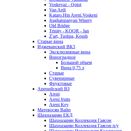
Voskevaz - Qotot
Van Ardi
Kataro.Hin Areni.Voskeni
Jraghatspanyan Winery
Old Bridge
Trinity - KOOR - Jan
Z'art, Tushpa, Keush
Старые вина
Иджеванский ВК3
Эксклюзивные вина
Виноградное
Большой объем
Вина 0,75 л
Старые
Сувенирные
Фруктовые
Аренийский ВЗ
Areni
Areni fruits
Areni Key
Матевосян Вайн
Шахназарян ЕКД
Шахназарян Коллекция Гаясон
Шахназарян Коллекция Гаясон п/у
Шахназарян Новогодняя Коллекция