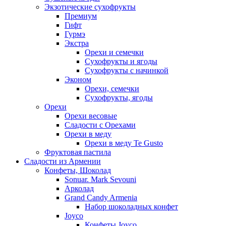
Экзотические сухофрукты
Премиум
Гифт
Гурмэ
Экстра
Орехи и семечки
Сухофрукты и ягоды
Сухофрукты с начинкой
Эконом
Орехи, семечки
Сухофрукты, ягоды
Орехи
Орехи весовые
Сладости с Орехами
Орехи в меду
Орехи в меду Te Gusto
Фруктовая пастила
Сладости из Армении
Конфеты, Шоколад
Sonuar. Mark Sevouni
Арколад
Grand Candy Armenia
Набор шоколадных конфет
Joyco
Конфеты Joyco