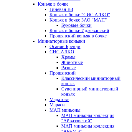
Коньяк в бочке
Гиневан ВЗ
Коньяк в бочке "СИС АЛКО"
Коньяк в бочке ЗАО "МАП"
Буковые бочки
Коньяк в бочке Иджеванский
Прошянский коньяк в бочке
Миниатюрные коньяки
Оганян Бренди
СИС АЛКО
Храмы
Животные
Разные
Прошянский
Классический миниатюрный
коньяк
Сувенирный миниатюрный
коньяк
Мадатовъ
Мараси
МАП миньоны
МАП миньоны коллекция
"Айвазовский"
МАП миньоны коллекция
"АРАМЭ"