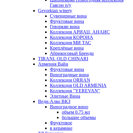
Гаясон п/у
Gevorkian winery
Сувенирные вина
Фруктовые вина
Геворкян вина
Коллекция АРИАЦ. АНАИС
Коллекция КОРОНА
Коллекция МИ ТАС
Креплёные вина
Абрикосовый Бренди
TIRANI. OLD CHINARI
Армения Вайн
Фруктовые вина
Виноградные вина
Коллекция ORRAN
Коллекция OLD ARMENIA
Коллекция "YEREVAN"
Элитные Вина
Веди-Алко ВКЗ
Виноградное вино
объем 0.75 мл
большие объемы
Фруктовое
в керамике