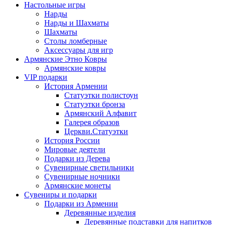
Настольные игры
Нарды
Нарды и Шахматы
Шахматы
Столы ломберные
Аксессуары для игр
Армянские Этно Ковры
Армянские ковры
VIP подарки
История Армении
Статуэтки полистоун
Статуэтки бронза
Армянский Алфавит
Галерея образов
Церкви.Статуэтки
История России
Мировые деятели
Подарки из Дерева
Сувенирные светильники
Сувенирные ночники
Армянские монеты
Сувениры и подарки
Подарки из Армении
Деревянные изделия
Деревянные подставки для напитков