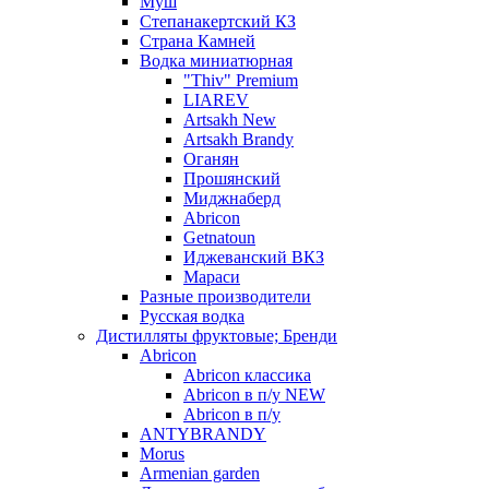
Муш
Степанакертский КЗ
Страна Камней
Водка миниатюрная
"Thiv" Premium
LIAREV
Artsakh New
Artsakh Brandy
Оганян
Прошянский
Миджнаберд
Abricon
Getnatoun
Иджеванский ВКЗ
Мараси
Разные производители
Русская водка
Дистилляты фруктовые; Бренди
Abricon
Abricon классика
Abricon в п/у NEW
Abricon в п/у
ANTYBRANDY
Morus
Armenian garden