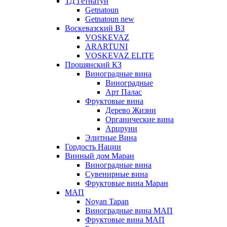
ТД Гетнатун
Getnatoun
Getnatoun new
Воскевазский ВЗ
VOSKEVAZ
ARARTUNI
VOSKEVAZ ELITE
Прошянский КЗ
Виноградные вина
Виноградные
Арт Палас
Фруктовые вина
Дерево Жизни
Органические вина
Арцруни
Элитные Вина
Гордость Нации
Винный дом Маран
Виноградные вина
Сувенирные вина
Фруктовые вина Маран
МАП
Noyan Tapan
Виноградные вина МАП
Фруктовые вина МАП