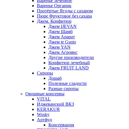
Варенье лечебное
Варенье Органик
Протёртые Ягоды с сахаром
Пюре Фруктовое без сахара
Джем. Конфитюр
Джем IJEVAN
Джем Шамб
Джем Арарат
Джем te Gusto
Джем YAN
Джем Агроянс
Другие производители
Конфитюр лечебный
Джем FRUIT LAND
Сиропы
Дошаб
Полезные сладости
Разные сиропы
Овощные консервы
VITAL
Иджеванский ВКЗ
KERAKUR
Wosky
Артфуд
Консервация