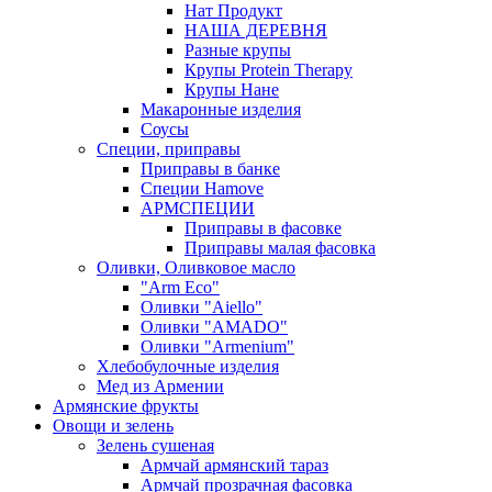
Нат Продукт
НАША ДЕРЕВНЯ
Разные крупы
Крупы Protein Therapy
Крупы Нане
Макаронные изделия
Соусы
Специи, приправы
Приправы в банке
Специи Hamove
АРМСПЕЦИИ
Приправы в фасовке
Приправы малая фасовка
Оливки, Оливковое масло
"Arm Eco"
Оливки "Aiello"
Оливки "AMADO"
Оливки "Armenium"
Хлебобулочные изделия
Мед из Армении
Армянские фрукты
Овощи и зелень
Зелень сушеная
Армчай армянский тараз
Армчай прозрачная фасовка