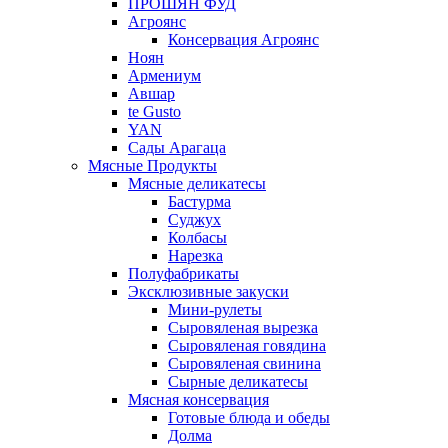
ПРОШЯН ФУД
Агроянс
Консервация Агроянс
Ноян
Армениум
Авшар
te Gusto
YAN
Сады Арагаца
Мясные Продукты
Мясные деликатесы
Бастурма
Суджух
Колбасы
Нарезка
Полуфабрикаты
Эксклюзивные закуски
Мини-рулеты
Сыровяленая вырезка
Сыровяленая говядина
Сыровяленая свинина
Сырные деликатесы
Мясная консервация
Готовые блюда и обеды
Долма