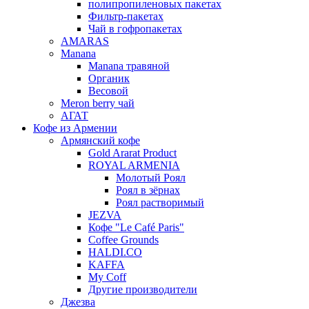
полипропиленовых пакетах
Фильтр-пакетах
Чай в гофропакетах
AMARAS
Manana
Manana травяной
Органик
Весовой
Meron berry чай
АГАТ
Кофе из Армении
Армянский кофе
Gold Ararat Product
ROYAL ARMENIA
Молотый Роял
Роял в зёрнах
Роял растворимый
JEZVA
Кофе "Le Café Paris"
Coffee Grounds
HALDI.CO
KAFFA
My Coff
Другие производители
Джезва