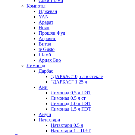
Соки Шамб
Компоты
Иджеван
YAN
Арарат
Ноян
Прошян Фуд
Агроянс
Витал
te Gusto
Шамб
Арцах Био
Лимонад
Дарбас
"ДАРБАС" 0,5 л в стекле
"ДАРБАС" 1,25 л
Ани
Лимонад 0,5 л ПЭТ
Лимонад 0,5 л ст
Лимонад 1,0 л ПЭТ
Лимонад 1,5 л ПЭТ
Ануш
Натахтари
Натахтари 0,5 л
Натахтари 1 л ПЭТ