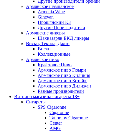
Другие производители бренди
Армянское шампанское
Armenia Wine
Ginevan
Прошянский КЗ
Другие Производители
Армянские ликеры
Шахназарян ЕКД ликеры
Виски, Текила, Джин
Виски
Коллекционные
Армянское пиво
Крафтовое Пиво
Армянское пиво Гюмри
Армянское пиво Киликия
Армянское пиво Котайк
Армянское пиво Дилижан
Разные производители
Витрина магазина сигареты 18+
Cигареты
SPS Cigaronne
Сigaronne
Tattoo by Cigaronne
Center
AMG