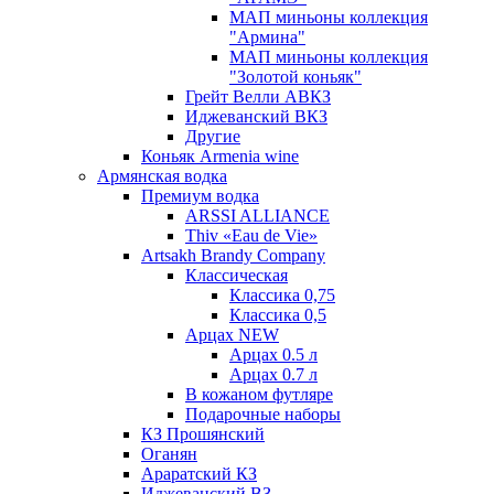
МАП миньоны коллекция
"Армина"
МАП миньоны коллекция
"Золотой коньяк"
Грейт Велли АВКЗ
Иджеванский ВКЗ
Другие
Коньяк Armenia wine
Армянская водка
Премиум водка
ARSSI ALLIANCE
Thiv «Eau de Vie»
Artsakh Brandy Company
Классическая
Классика 0,75
Классика 0,5
Арцах NEW
Арцах 0.5 л
Арцах 0.7 л
В кожаном футляре
Подарочные наборы
КЗ Прошянский
Оганян
Араратский КЗ
Иджеванский ВЗ