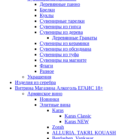
Деревянные панно
Брелки
Куклы
Сувенирные тарелки
Сувениры из гипса
Сувениры из дерева
Деревянные Гранаты
Сувениры из керамики
Сувениры из обсидиана
Сувениры из туфа
Сувениры на магните
Флаги
Разное
Украшения
Изделия из серебра
Витрина Магазина Алкоголь ЕГАИС 18+
Армянское вино
Новинки
Элитные вина
Karas
Karas Classic
Karas NEW
Zorah
ALLURIA. TAKRI. KOUASH
Berdashen. Vankasar