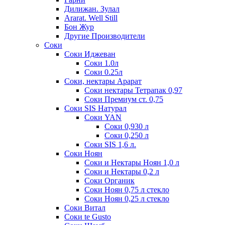
Дилижан. Зулал
Ararat. Well Still
Бон Жур
Другие Производители
Соки
Соки Иджеван
Соки 1.0л
Соки 0.25л
Соки, нектары Арарат
Соки нектары Тетрапак 0,97
Соки Премиум ст. 0,75
Соки SIS Натурал
Соки YAN
Соки 0,930 л
Соки 0,250 л
Соки SIS 1,6 л.
Соки Ноян
Соки и Нектары Ноян 1,0 л
Соки и Нектары 0,2 л
Соки Органик
Соки Ноян 0,75 л стекло
Соки Ноян 0,25 л стекло
Соки Витал
Соки te Gusto