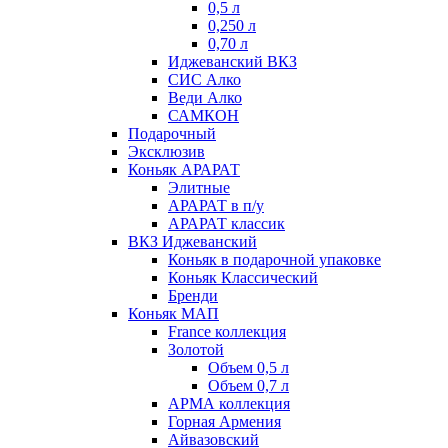
0,5 л
0,250 л
0,70 л
Иджеванский ВКЗ
СИС Алко
Веди Алко
САМКОН
Подарочный
Эксклюзив
Коньяк АРАРАТ
Элитные
АРАРАТ в п/у
АРАРАТ классик
ВКЗ Иджеванский
Коньяк в подарочной упаковке
Коньяк Классический
Бренди
Коньяк МАП
France коллекция
Золотой
Объем 0,5 л
Объем 0,7 л
АРМА коллекция
Горная Армения
Айвазовский