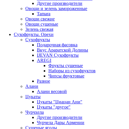
Другие производители
Овощи и зелень замороженные
Tamara
Овощи свежие
Овощи сушеные
Зелень свежая
Сухофрукты. Орехи
Сухофрукты
Подарочная фасовка
Вкус Араратской Долины
IJEVAN Сухофрукты
AREGI
Фрукты сушеные
Наборы из сухофруктов
Чипсы фруктовые
Разное
Алани
Алани весовой
Цукаты
Цукаты "Циацан Ани"
Цукаты "другое"
Чурчхела
Другие производители
Чурчела Дары Армении
Сушеные ягоды