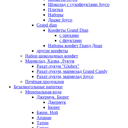
Шоколад с сухофруктами Joyco
Плитки
Наборы
Драже Joyco
Grand dian
Конфеты Grand Dian
с орехами
с фруктами
Наборы конфет Гранд Диан
другие конфеты
Набор шоколадных конфет
Мармелад, Халва, Лукум
Рахат-лукум "Globex"
Рахат-лукум, мармелад Grand Candy
Рахат-лукум, мармелад Joyco
Печёная продукция
Безалкогольные напитки
Минеральная вода
Джермук. Бюрег
Джермук
Бюрег
Бжни. Ной
Апаран
Татни
Гарни