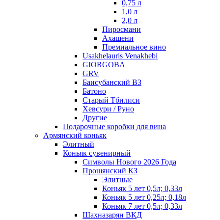
0,75 л
1,0 л
2,0 л
Пиросмани
Ахашени
Премиальное вино
Usakhelauris Venakhebi
GIORGOBA
GRV
Баисубанский ВЗ
Батоно
Старый Тбилиси
Хевсури / Руно
Другие
Подарочные коробки для вина
Армянский коньяк
Элитный
Коньяк сувенирный
Символы Нового 2026 Года
Прошянский КЗ
Элитные
Коньяк 5 лет 0,5л; 0,33л
Коньяк 5 лет 0,25л; 0,18л
Коньяк 7 лет 0,5л; 0,33л
Шахназарян ВКД