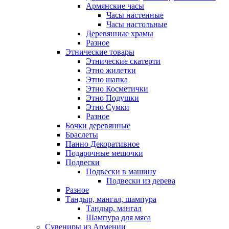
Армянские часы
Часы настенные
Часы настольные
Деревянные храмы
Разное
Этнические товары
Этнические скатерти
Этно жилетки
Этно шапка
Этно Косметички
Этно Подушки
Этно Сумки
Разное
Бочки деревянные
Браслеты
Панно Декоративное
Подарочные мешочки
Подвески
Подвески в машину
Подвески из дерева
Разное
Тандыр, мангал, шампура
Тандыр, мангал
Шампура для мяса
Сувениры из Армении