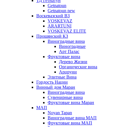
ТД Гетнатун
Getnatoun
Getnatoun new
Воскевазский ВЗ
VOSKEVAZ
ARARTUNI
VOSKEVAZ ELITE
Прошянский КЗ
Виноградные вина
Виноградные
Арт Палас
Фруктовые вина
Дерево Жизни
Органические вина
Арцруни
Элитные Вина
Гордость Нации
Винный дом Маран
Виноградные вина
Сувенирные вина
Фруктовые вина Маран
МАП
Noyan Tapan
Виноградные вина МАП
Фруктовые вина МАП