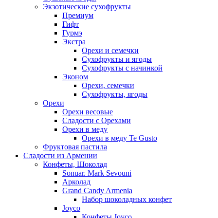
Экзотические сухофрукты
Премиум
Гифт
Гурмэ
Экстра
Орехи и семечки
Сухофрукты и ягоды
Сухофрукты с начинкой
Эконом
Орехи, семечки
Сухофрукты, ягоды
Орехи
Орехи весовые
Сладости с Орехами
Орехи в меду
Орехи в меду Te Gusto
Фруктовая пастила
Сладости из Армении
Конфеты, Шоколад
Sonuar. Mark Sevouni
Арколад
Grand Candy Armenia
Набор шоколадных конфет
Joyco
Конфеты Joyco