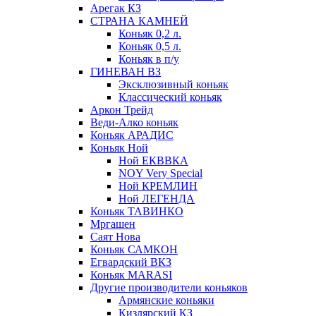
Арегак КЗ
СТРАНА КАМНЕЙ
Коньяк 0,2 л.
Коньяк 0,5 л.
Коньяк в п/у
ГИНЕВАН ВЗ
Эксклюзивный коньяк
Классический коньяк
Аркон Трейд
Веди-Алко коньяк
Коньяк АРАДИС
Коньяк Ной
Ной ЕКВВКА
NOY Very Special
Ной КРЕМЛИН
Ной ЛЕГЕНДА
Коньяк ТАВИНКО
Мргашен
Саят Нова
Коньяк САМКОН
Егвардский ВКЗ
Коньяк MARASI
Другие производители коньяков
Армянские коньяки
Кизлярский КЗ