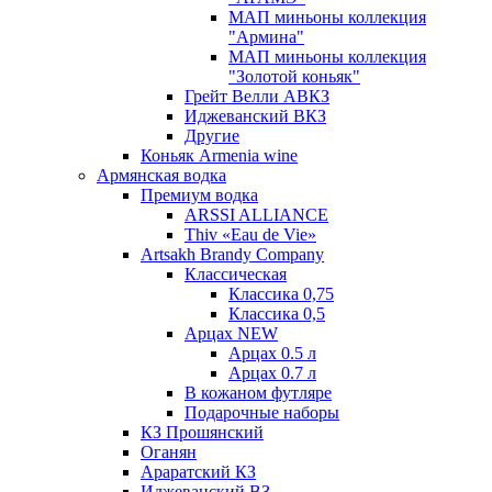
МАП миньоны коллекция
"Армина"
МАП миньоны коллекция
"Золотой коньяк"
Грейт Велли АВКЗ
Иджеванский ВКЗ
Другие
Коньяк Armenia wine
Армянская водка
Премиум водка
ARSSI ALLIANCE
Thiv «Eau de Vie»
Artsakh Brandy Company
Классическая
Классика 0,75
Классика 0,5
Арцах NEW
Арцах 0.5 л
Арцах 0.7 л
В кожаном футляре
Подарочные наборы
КЗ Прошянский
Оганян
Араратский КЗ
Иджеванский ВЗ