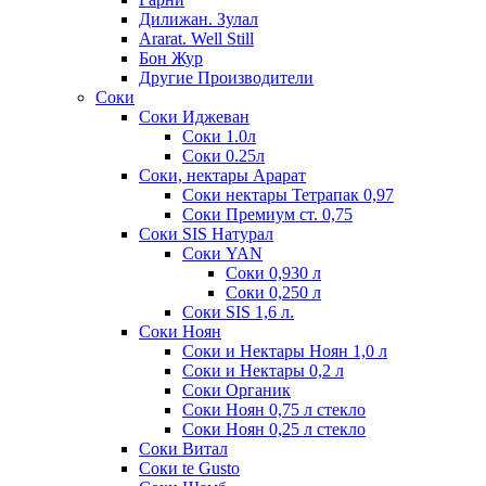
Дилижан. Зулал
Ararat. Well Still
Бон Жур
Другие Производители
Соки
Соки Иджеван
Соки 1.0л
Соки 0.25л
Соки, нектары Арарат
Соки нектары Тетрапак 0,97
Соки Премиум ст. 0,75
Соки SIS Натурал
Соки YAN
Соки 0,930 л
Соки 0,250 л
Соки SIS 1,6 л.
Соки Ноян
Соки и Нектары Ноян 1,0 л
Соки и Нектары 0,2 л
Соки Органик
Соки Ноян 0,75 л стекло
Соки Ноян 0,25 л стекло
Соки Витал
Соки te Gusto