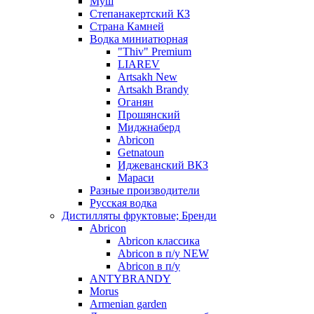
Муш
Степанакертский КЗ
Страна Камней
Водка миниатюрная
"Thiv" Premium
LIAREV
Artsakh New
Artsakh Brandy
Оганян
Прошянский
Миджнаберд
Abricon
Getnatoun
Иджеванский ВКЗ
Мараси
Разные производители
Русская водка
Дистилляты фруктовые; Бренди
Abricon
Abricon классика
Abricon в п/у NEW
Abricon в п/у
ANTYBRANDY
Morus
Armenian garden