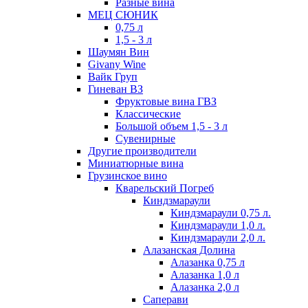
Разные вина
МЕЦ СЮНИК
0,75 л
1,5 - 3 л
Шаумян Вин
Givany Wine
Вайк Груп
Гиневан ВЗ
Фруктовые вина ГВЗ
Классические
Большой объем 1,5 - 3 л
Сувенирные
Другие производители
Миниатюрные вина
Грузинское вино
Кварельский Погреб
Киндзмараули
Киндзмараули 0,75 л.
Киндзмараули 1,0 л.
Киндзмараули 2,0 л.
Алазанская Долина
Алазанка 0,75 л
Алазанка 1,0 л
Алазанка 2,0 л
Саперави