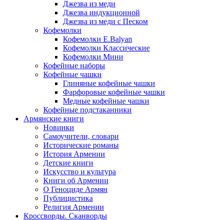
Джезва из меди
Джезва индукционной
Джезва из меди с Песком
Кофемолки
Кофемолки E.Balyan
Кофемолки Классические
Кофемолки Мини
Кофейные наборы
Кофейные чашки
Глиняные кофейные чашки
Фарфоровые кофейные чашки
Медные кофейные чашки
Кофейные подстаканники
Армянские книги
Новинки
Самоучители, словари
Исторические романы
История Армении
Детские книги
Иcкусство и культура
Книги об Армении
О Геноциде Армян
Публицистика
Религия Армении
Кроссворды. Сканворды