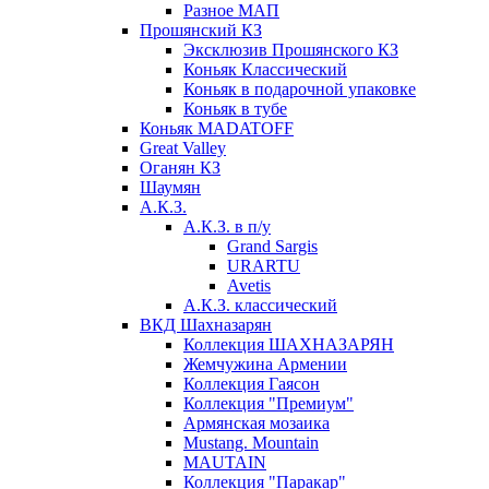
Разное МАП
Прошянский КЗ
Эксклюзив Прошянского КЗ
Коньяк Классический
Коньяк в подарочной упаковке
Коньяк в тубе
Коньяк MADATOFF
Great Valley
Оганян КЗ
Шаумян
А.К.З.
А.К.З. в п/у
Grand Sargis
URARTU
Avetis
А.К.З. классический
ВКД Шахназарян
Коллекция ШАХНАЗАРЯН
Жемчужина Армении
Коллекция Гаясон
Коллекция "Премиум"
Армянская мозаика
Mustang. Mountain
MAUTAIN
Коллекция "Паракар"