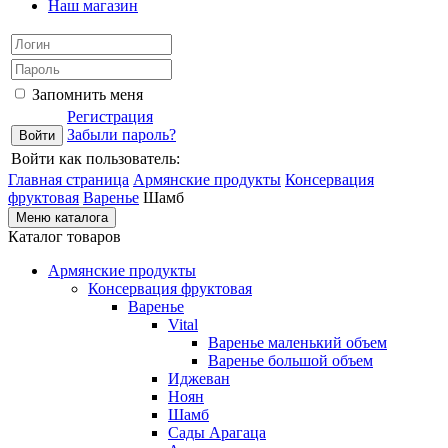
Наш магазин
Запомнить меня
Регистрация
Забыли пароль?
Войти как пользователь:
Главная страница
Армянские продукты
Консервация
фруктовая
Варенье
Шамб
Меню каталога
Каталог товаров
Армянские продукты
Консервация фруктовая
Варенье
Vital
Варенье маленький объем
Варенье большой объем
Иджеван
Ноян
Шамб
Сады Арагаца