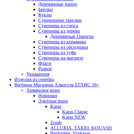
Деревянные панно
Брелки
Куклы
Сувенирные тарелки
Сувениры из гипса
Сувениры из дерева
Деревянные Гранаты
Сувениры из керамики
Сувениры из обсидиана
Сувениры из туфа
Сувениры на магните
Флаги
Разное
Украшения
Изделия из серебра
Витрина Магазина Алкоголь ЕГАИС 18+
Армянское вино
Новинки
Элитные вина
Karas
Karas Classic
Karas NEW
Zorah
ALLURIA. TAKRI. KOUASH
Berdashen. Vankasar