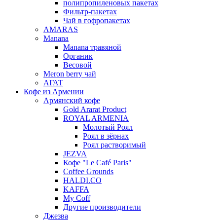
полипропиленовых пакетах
Фильтр-пакетах
Чай в гофропакетах
AMARAS
Manana
Manana травяной
Органик
Весовой
Meron berry чай
АГАТ
Кофе из Армении
Армянский кофе
Gold Ararat Product
ROYAL ARMENIA
Молотый Роял
Роял в зёрнах
Роял растворимый
JEZVA
Кофе "Le Café Paris"
Coffee Grounds
HALDI.CO
KAFFA
My Coff
Другие производители
Джезва