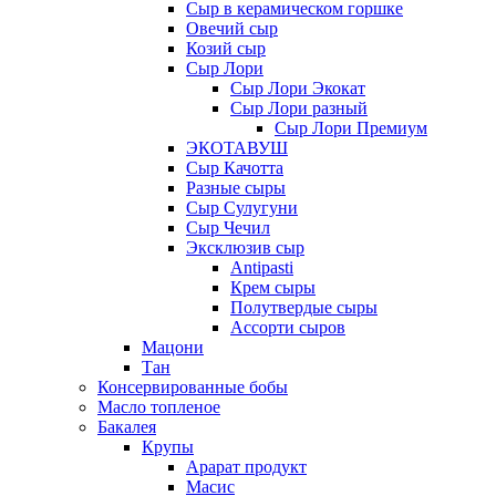
Сыр в керамическом горшке
Овечий сыр
Козий сыр
Сыр Лори
Сыр Лори Экокат
Сыр Лори разный
Сыр Лори Премиум
ЭКОТАВУШ
Сыр Качотта
Разные сыры
Сыр Сулугуни
Сыр Чечил
Эксклюзив сыр
Antipasti
Крем сыры
Полутвердые сыры
Ассорти сыров
Мацони
Тан
Консервированные бобы
Масло топленое
Бакалея
Крупы
Арарат продукт
Масис