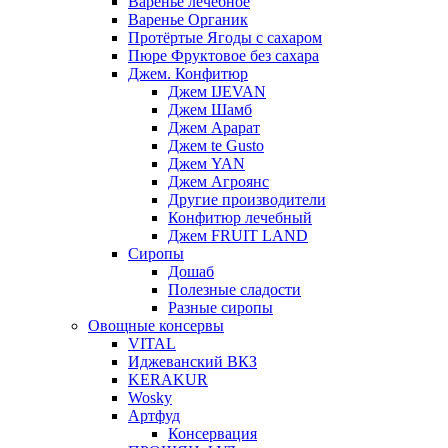
Варенье лечебное
Варенье Органик
Протёртые Ягоды с сахаром
Пюре Фруктовое без сахара
Джем. Конфитюр
Джем IJEVAN
Джем Шамб
Джем Арарат
Джем te Gusto
Джем YAN
Джем Агроянс
Другие производители
Конфитюр лечебный
Джем FRUIT LAND
Сиропы
Дошаб
Полезные сладости
Разные сиропы
Овощные консервы
VITAL
Иджеванский ВКЗ
KERAKUR
Wosky
Артфуд
Консервация