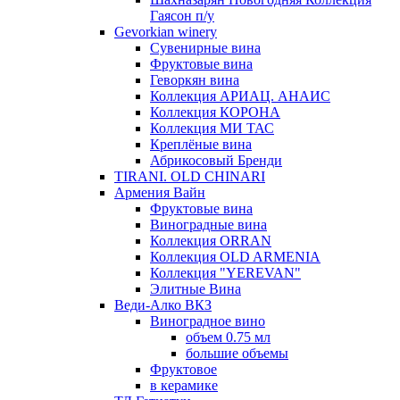
Гаясон п/у
Gevorkian winery
Сувенирные вина
Фруктовые вина
Геворкян вина
Коллекция АРИАЦ. АНАИС
Коллекция КОРОНА
Коллекция МИ ТАС
Креплёные вина
Абрикосовый Бренди
TIRANI. OLD CHINARI
Армения Вайн
Фруктовые вина
Виноградные вина
Коллекция ORRAN
Коллекция OLD ARMENIA
Коллекция "YEREVAN"
Элитные Вина
Веди-Алко ВКЗ
Виноградное вино
объем 0.75 мл
большие объемы
Фруктовое
в керамике