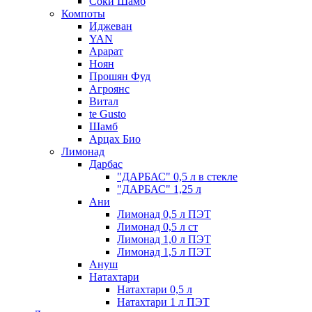
Соки Шамб
Компоты
Иджеван
YAN
Арарат
Ноян
Прошян Фуд
Агроянс
Витал
te Gusto
Шамб
Арцах Био
Лимонад
Дарбас
"ДАРБАС" 0,5 л в стекле
"ДАРБАС" 1,25 л
Ани
Лимонад 0,5 л ПЭТ
Лимонад 0,5 л ст
Лимонад 1,0 л ПЭТ
Лимонад 1,5 л ПЭТ
Ануш
Натахтари
Натахтари 0,5 л
Натахтари 1 л ПЭТ