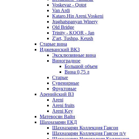
Voskevaz - Qotot
Van Ardi
Kataro.Hin Areni.Voskeni
Jraghatspanyan Winery
Old Bridge
Trinity - KOOR - Jan
Z'art, Tushpa, Keush
Старые вина
Иджеванский ВК3
Эксклюзивные вина
Виноградное
Большой объем
Вина 0,75 л
Старые
Сувенирные
Фруктовые
Аренийский ВЗ
Areni
Areni fruits
Areni Key
Матевосян Вайн
Шахназарян ЕКД
Шахназарян Коллекция Гаясон
Шахназарян Коллекция Гаясон п/у
Шахназарян Новогодняя Коллекция