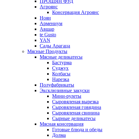
ПРОШЯН ФУД
Агроянс
Консервация Агроянс
Ноян
Армениум
Авшар
te Gusto
YAN
Сады Арагаца
Мясные Продукты
Мясные деликатесы
Бастурма
Суджух
Колбасы
Нарезка
Полуфабрикаты
Эксклюзивные закуски
Мини-рулеты
Сыровяленая вырезка
Сыровяленая говядина
Сыровяленая свинина
Сырные деликатесы
Мясная консервация
Готовые блюда и обеды
Долма