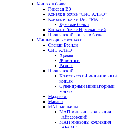
Коньяк в бочке
Гиневан ВЗ
Коньяк в бочке "СИС АЛКО"
Коньяк в бочке ЗАО "МАП"
Буковые бочки
Коньяк в бочке Иджеванский
Прошянский коньяк в бочке
Миниатюрные коньяки
Оганян Бренди
СИС АЛКО
Храмы
Животные
Разные
Прошянский
Классический миниатюрный
коньяк
Сувенирный миниатюрный
коньяк
Мадатовъ
Мараси
МАП миньоны
МАП миньоны коллекция
"Айвазовский"
МАП миньоны коллекция
"АРАМЭ"