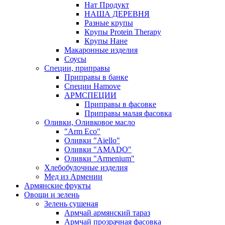
Нат Продукт
НАША ДЕРЕВНЯ
Разные крупы
Крупы Protein Therapy
Крупы Нане
Макаронные изделия
Соусы
Специи, приправы
Приправы в банке
Специи Hamove
АРМСПЕЦИИ
Приправы в фасовке
Приправы малая фасовка
Оливки, Оливковое масло
"Arm Eco"
Оливки "Aiello"
Оливки "AMADO"
Оливки "Armenium"
Хлебобулочные изделия
Мед из Армении
Армянские фрукты
Овощи и зелень
Зелень сушеная
Армчай армянский тараз
Армчай прозрачная фасовка