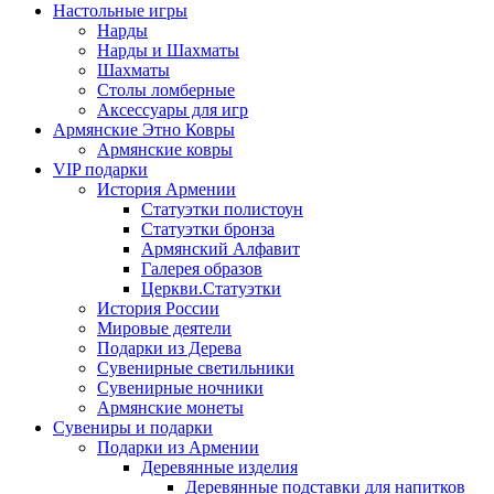
Настольные игры
Нарды
Нарды и Шахматы
Шахматы
Столы ломберные
Аксессуары для игр
Армянские Этно Ковры
Армянские ковры
VIP подарки
История Армении
Статуэтки полистоун
Статуэтки бронза
Армянский Алфавит
Галерея образов
Церкви.Статуэтки
История России
Мировые деятели
Подарки из Дерева
Сувенирные светильники
Сувенирные ночники
Армянские монеты
Сувениры и подарки
Подарки из Армении
Деревянные изделия
Деревянные подставки для напитков