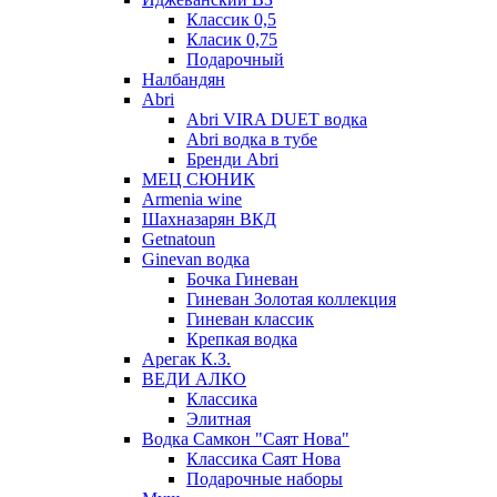
Классик 0,5
Класик 0,75
Подарочный
Налбандян
Abri
Abri VIRA DUET водка
Abri водка в тубе
Бренди Abri
МЕЦ СЮНИК
Armenia wine
Шахназарян ВКД
Getnatoun
Ginevan водка
Бочка Гиневан
Гиневан Золотая коллекция
Гиневан классик
Крепкая водка
Арегак К.З.
ВЕДИ АЛКО
Классика
Элитная
Водка Самкон "Саят Нова"
Классика Саят Нова
Подарочные наборы