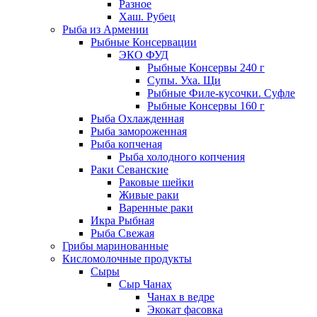
Разное
Хаш. Рубец
Рыба из Армении
Рыбные Консервации
ЭКО ФУД
Рыбные Консервы 240 г
Супы. Уха. Щи
Рыбные Филе-кусочки. Суфле
Рыбные Консервы 160 г
Рыба Охлажденная
Рыба замороженная
Рыба копченая
Рыба холодного копчения
Раки Севанские
Раковые шейки
Живые раки
Варенные раки
Икра Рыбная
Рыба Свежая
Грибы маринованные
Кисломолочные продукты
Сыры
Сыр Чанах
Чанах в ведре
Экокат фасовка