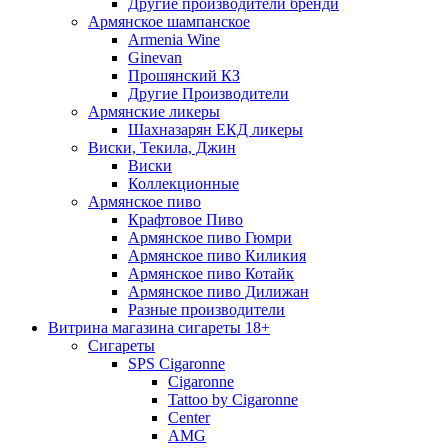
Другие производители бренди
Армянское шампанское
Armenia Wine
Ginevan
Прошянский КЗ
Другие Производители
Армянские ликеры
Шахназарян ЕКД ликеры
Виски, Текила, Джин
Виски
Коллекционные
Армянское пиво
Крафтовое Пиво
Армянское пиво Гюмри
Армянское пиво Киликия
Армянское пиво Котайк
Армянское пиво Дилижан
Разные производители
Витрина магазина сигареты 18+
Cигареты
SPS Cigaronne
Сigaronne
Tattoo by Cigaronne
Center
AMG