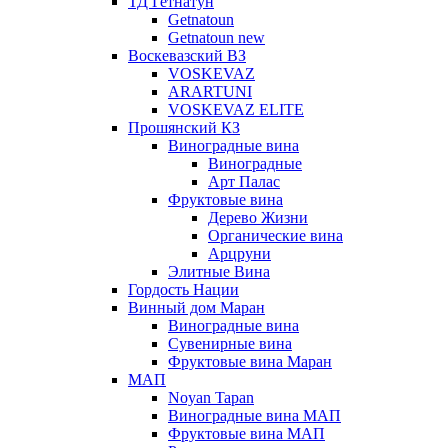
ТД Гетнатун
Getnatoun
Getnatoun new
Воскевазский ВЗ
VOSKEVAZ
ARARTUNI
VOSKEVAZ ELITE
Прошянский КЗ
Виноградные вина
Виноградные
Арт Палас
Фруктовые вина
Дерево Жизни
Органические вина
Арцруни
Элитные Вина
Гордость Нации
Винный дом Маран
Виноградные вина
Сувенирные вина
Фруктовые вина Маран
МАП
Noyan Tapan
Виноградные вина МАП
Фруктовые вина МАП