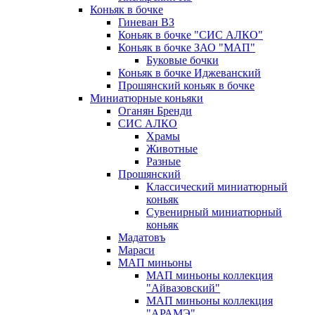
Коньяк в бочке
Гиневан ВЗ
Коньяк в бочке "СИС АЛКО"
Коньяк в бочке ЗАО "МАП"
Буковые бочки
Коньяк в бочке Иджеванский
Прошянский коньяк в бочке
Миниатюрные коньяки
Оганян Бренди
СИС АЛКО
Храмы
Животные
Разные
Прошянский
Классический миниатюрный
коньяк
Сувенирный миниатюрный
коньяк
Мадатовъ
Мараси
МАП миньоны
МАП миньоны коллекция
"Айвазовский"
МАП миньоны коллекция
"АРАМЭ"