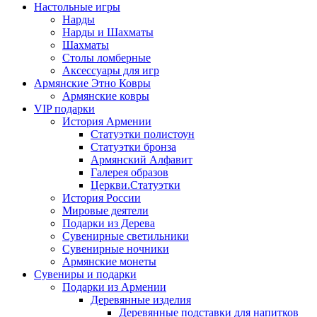
Настольные игры
Нарды
Нарды и Шахматы
Шахматы
Столы ломберные
Аксессуары для игр
Армянские Этно Ковры
Армянские ковры
VIP подарки
История Армении
Статуэтки полистоун
Статуэтки бронза
Армянский Алфавит
Галерея образов
Церкви.Статуэтки
История России
Мировые деятели
Подарки из Дерева
Сувенирные светильники
Сувенирные ночники
Армянские монеты
Сувениры и подарки
Подарки из Армении
Деревянные изделия
Деревянные подставки для напитков