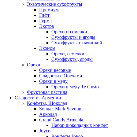
Экзотические сухофрукты
Премиум
Гифт
Гурмэ
Экстра
Орехи и семечки
Сухофрукты и ягоды
Сухофрукты с начинкой
Эконом
Орехи, семечки
Сухофрукты, ягоды
Орехи
Орехи весовые
Сладости с Орехами
Орехи в меду
Орехи в меду Te Gusto
Фруктовая пастила
Сладости из Армении
Конфеты, Шоколад
Sonuar. Mark Sevouni
Арколад
Grand Candy Armenia
Набор шоколадных конфет
Joyco
Конфеты Joyco