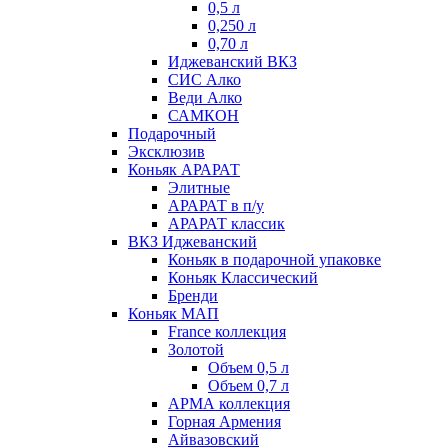
0,5 л
0,250 л
0,70 л
Иджеванский ВКЗ
СИС Алко
Веди Алко
САМКОН
Подарочный
Эксклюзив
Коньяк АРАРАТ
Элитные
АРАРАТ в п/у
АРАРАТ классик
ВКЗ Иджеванский
Коньяк в подарочной упаковке
Коньяк Классический
Бренди
Коньяк МАП
France коллекция
Золотой
Объем 0,5 л
Объем 0,7 л
АРМА коллекция
Горная Армения
Айвазовский