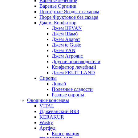
Варенье лечебное
Варенье Органик
Протёртые Ягоды с сахаром
Пюре Фруктовое без сахара
Джем. Конфитюр
Джем IJEVAN
Джем Шамб
Джем Арарат
Джем te Gusto
Джем YAN
Джем Агроянс
Другие производители
Конфитюр лечебный
Джем FRUIT LAND
Сиропы
Дошаб
Полезные сладости
Разные сиропы
Овощные консервы
VITAL
Иджеванский ВКЗ
KERAKUR
Wosky
Артфуд
Консервация