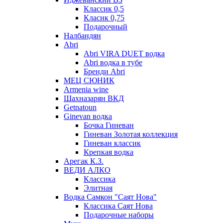
Классик 0,5
Класик 0,75
Подарочный
Налбандян
Abri
Abri VIRA DUET водка
Abri водка в тубе
Бренди Abri
МЕЦ СЮНИК
Armenia wine
Шахназарян ВКД
Getnatoun
Ginevan водка
Бочка Гиневан
Гиневан Золотая коллекция
Гиневан классик
Крепкая водка
Арегак К.З.
ВЕДИ АЛКО
Классика
Элитная
Водка Самкон "Саят Нова"
Классика Саят Нова
Подарочные наборы