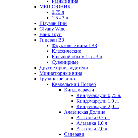
Разные вина
МЕЦ СЮНИК
0,75 л
1,5 - 3 л
Шаумян Вин
Givany Wine
Вайк Груп
Гиневан ВЗ
Фруктовые вина ГВЗ
Классические
Большой объем 1,5 - 3 л
Сувенирные
Другие производители
Миниатюрные вина
Грузинское вино
Кварельский Погреб
Киндзмараули
Киндзмараули 0,75 л.
Киндзмараули 1,0 л.
Киндзмараули 2,0 л.
Алазанская Долина
Алазанка 0,75 л
Алазанка 1,0 л
Алазанка 2,0 л
Саперави