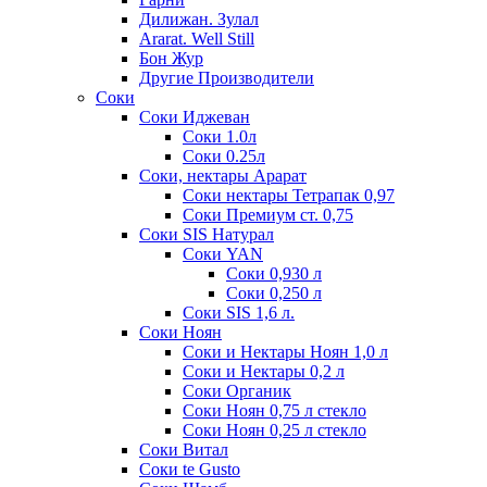
Дилижан. Зулал
Ararat. Well Still
Бон Жур
Другие Производители
Соки
Соки Иджеван
Соки 1.0л
Соки 0.25л
Соки, нектары Арарат
Соки нектары Тетрапак 0,97
Соки Премиум ст. 0,75
Соки SIS Натурал
Соки YAN
Соки 0,930 л
Соки 0,250 л
Соки SIS 1,6 л.
Соки Ноян
Соки и Нектары Ноян 1,0 л
Соки и Нектары 0,2 л
Соки Органик
Соки Ноян 0,75 л стекло
Соки Ноян 0,25 л стекло
Соки Витал
Соки te Gusto