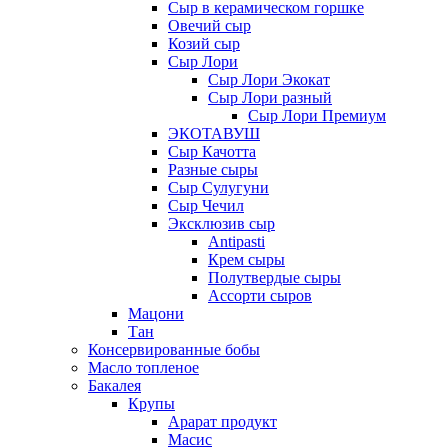
Сыр в керамическом горшке
Овечий сыр
Козий сыр
Сыр Лори
Сыр Лори Экокат
Сыр Лори разный
Сыр Лори Премиум
ЭКОТАВУШ
Сыр Качотта
Разные сыры
Сыр Сулугуни
Сыр Чечил
Эксклюзив сыр
Antipasti
Крем сыры
Полутвердые сыры
Ассорти сыров
Мацони
Тан
Консервированные бобы
Масло топленое
Бакалея
Крупы
Арарат продукт
Масис