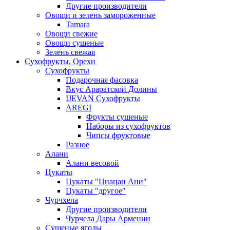
Другие производители
Овощи и зелень замороженные
Tamara
Овощи свежие
Овощи сушеные
Зелень свежая
Сухофрукты. Орехи
Сухофрукты
Подарочная фасовка
Вкус Араратской Долины
IJEVAN Сухофрукты
AREGI
Фрукты сушеные
Наборы из сухофруктов
Чипсы фруктовые
Разное
Алани
Алани весовой
Цукаты
Цукаты "Циацан Ани"
Цукаты "другое"
Чурчхела
Другие производители
Чурчела Дары Армении
Сушеные ягоды