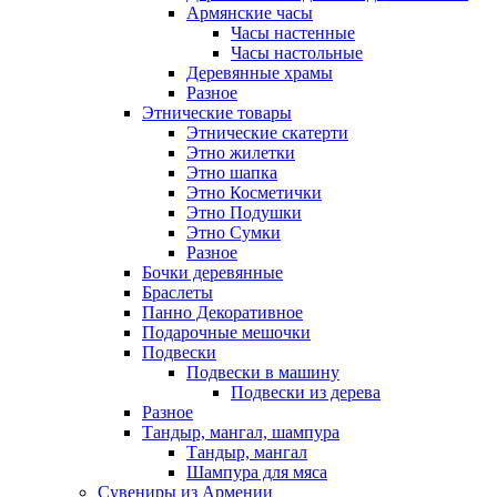
Армянские часы
Часы настенные
Часы настольные
Деревянные храмы
Разное
Этнические товары
Этнические скатерти
Этно жилетки
Этно шапка
Этно Косметички
Этно Подушки
Этно Сумки
Разное
Бочки деревянные
Браслеты
Панно Декоративное
Подарочные мешочки
Подвески
Подвески в машину
Подвески из дерева
Разное
Тандыр, мангал, шампура
Тандыр, мангал
Шампура для мяса
Сувениры из Армении