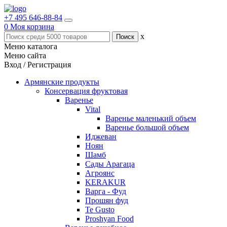
+7 495 646-88-84
0
Моя корзина
x
Меню каталога
Меню сайта
Вход / Регистрация
Армянские продукты
Консервация фруктовая
Варенье
Vital
Варенье маленький объем
Варенье большой объем
Иджеван
Ноян
Шамб
Сады Арагаца
Агроянс
KERAKUR
Варга - Фуд
Прошян фуд
Te Gusto
Proshyan Food