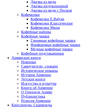
Джезва из меди
Джезва индукционной
Джезва из меди с Песком
Кофемолки
Кофемолки E.Balyan
Кофемолки Классические
Кофемолки Мини
Кофейные наборы
Кофейные чашки
Глиняные кофейные чашки
Фарфоровые кофейные чашки
Медные кофейные чашки
Кофейные подстаканники
Армянские книги
Новинки
Самоучители, словари
Исторические романы
История Армении
Детские книги
Иcкусство и культура
Книги об Армении
О Геноциде Армян
Публицистика
Религия Армении
Кроссворды. Сканворды