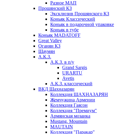
Разное МАП
Прошянский КЗ
Эксклюзив Прошянского КЗ
Коньяк Классический
Коньяк в подарочной упаковке
Коньяк в тубе
Коньяк MADATOFF
Great Valley
Оганян КЗ
Шаумян
А.К.З.
А.К.З. в п/у
Grand Sargis
URARTU
Avetis
А.К.З. классический
ВКД Шахназарян
Коллекция ШАХНАЗАРЯН
Жемчужина Армении
Коллекция Гаясон
Коллекция "Премиум"
Армянская мозаика
Mustang. Mountain
MAUTAIN
Коллекция "Паракар"