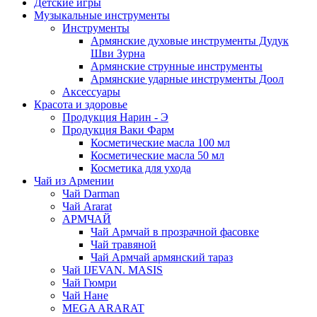
Детские игры
Музыкальные инструменты
Инструменты
Армянские духовые инструменты Дудук
Шви Зурна
Армянские струнные инструменты
Армянские ударные инструменты Доол
Аксессуары
Красота и здоровье
Продукция Нарин - Э
Продукция Ваки Фарм
Косметические масла 100 мл
Косметические масла 50 мл
Косметика для ухода
Чай из Армении
Чай Darman
Чай Ararat
АРМЧАЙ
Чай Армчай в прозрачной фасовке
Чай травяной
Чай Армчай армянский тараз
Чай IJEVAN. MASIS
Чай Гюмри
Чай Нане
MEGA ARARAT