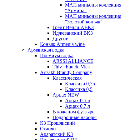
МАП миньоны коллекция
"Армина"
МАП миньоны коллекция
"Золотой коньяк"
Грейт Велли АВКЗ
Иджеванский ВКЗ
Другие
Коньяк Armenia wine
Армянская водка
Премиум водка
ARSSI ALLIANCE
Thiv «Eau de Vie»
Artsakh Brandy Company
Классическая
Классика 0,75
Классика 0,5
Арцах NEW
Арцах 0.5 л
Арцах 0.7 л
В кожаном футляре
Подарочные наборы
КЗ Прошянский
Оганян
Араратский КЗ
Иджеванский ВЗ