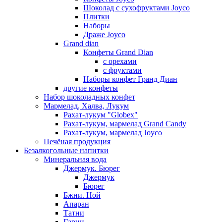
Шоколад с сухофруктами Joyco
Плитки
Наборы
Драже Joyco
Grand dian
Конфеты Grand Dian
с орехами
с фруктами
Наборы конфет Гранд Диан
другие конфеты
Набор шоколадных конфет
Мармелад, Халва, Лукум
Рахат-лукум "Globex"
Рахат-лукум, мармелад Grand Candy
Рахат-лукум, мармелад Joyco
Печёная продукция
Безалкогольные напитки
Минеральная вода
Джермук. Бюрег
Джермук
Бюрег
Бжни. Ной
Апаран
Татни
Гарни