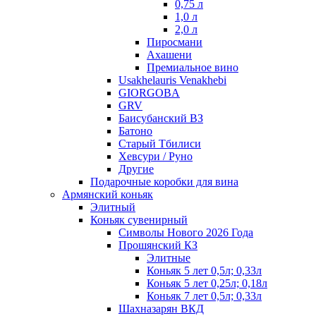
0,75 л
1,0 л
2,0 л
Пиросмани
Ахашени
Премиальное вино
Usakhelauris Venakhebi
GIORGOBA
GRV
Баисубанский ВЗ
Батоно
Старый Тбилиси
Хевсури / Руно
Другие
Подарочные коробки для вина
Армянский коньяк
Элитный
Коньяк сувенирный
Символы Нового 2026 Года
Прошянский КЗ
Элитные
Коньяк 5 лет 0,5л; 0,33л
Коньяк 5 лет 0,25л; 0,18л
Коньяк 7 лет 0,5л; 0,33л
Шахназарян ВКД