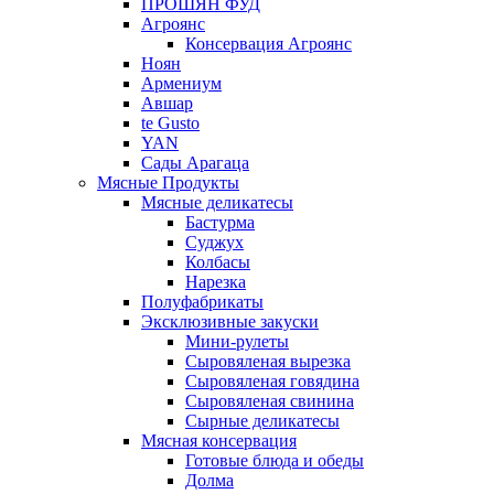
ПРОШЯН ФУД
Агроянс
Консервация Агроянс
Ноян
Армениум
Авшар
te Gusto
YAN
Сады Арагаца
Мясные Продукты
Мясные деликатесы
Бастурма
Суджух
Колбасы
Нарезка
Полуфабрикаты
Эксклюзивные закуски
Мини-рулеты
Сыровяленая вырезка
Сыровяленая говядина
Сыровяленая свинина
Сырные деликатесы
Мясная консервация
Готовые блюда и обеды
Долма