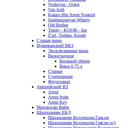
Voskevaz - Qotot
Van Ardi
Kataro.Hin Areni.Voskeni
Jraghatspanyan Winery
Old Bridge
Trinity - KOOR - Jan
Z'art, Tushpa, Keush
Старые вина
Иджеванский ВК3
Эксклюзивные вина
Виноградное
Большой объем
Вина 0,75 л
Старые
Сувенирные
Фруктовые
Аренийский ВЗ
Areni
Areni fruits
Areni Key
Матевосян Вайн
Шахназарян ЕКД
Шахназарян Коллекция Гаясон
Шахназарян Коллекция Гаясон п/у
Шахназарян Новогодняя Коллекция