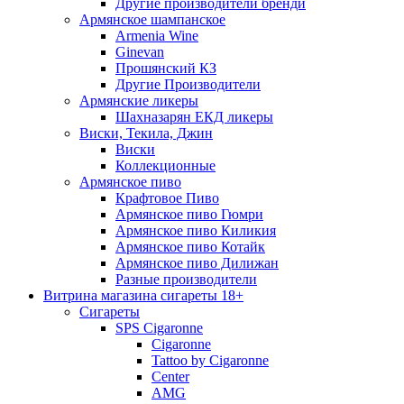
Другие производители бренди
Армянское шампанское
Armenia Wine
Ginevan
Прошянский КЗ
Другие Производители
Армянские ликеры
Шахназарян ЕКД ликеры
Виски, Текила, Джин
Виски
Коллекционные
Армянское пиво
Крафтовое Пиво
Армянское пиво Гюмри
Армянское пиво Киликия
Армянское пиво Котайк
Армянское пиво Дилижан
Разные производители
Витрина магазина сигареты 18+
Cигареты
SPS Cigaronne
Сigaronne
Tattoo by Cigaronne
Center
AMG