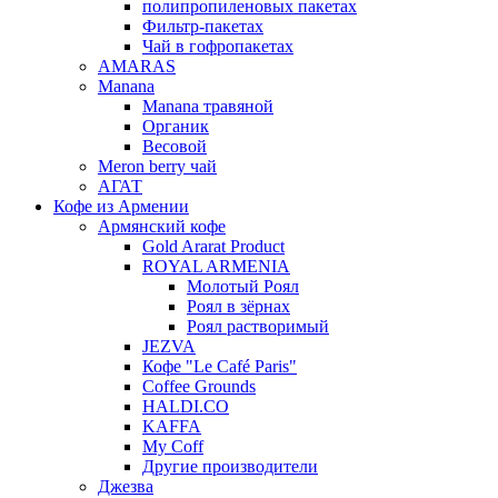
полипропиленовых пакетах
Фильтр-пакетах
Чай в гофропакетах
AMARAS
Manana
Manana травяной
Органик
Весовой
Meron berry чай
АГАТ
Кофе из Армении
Армянский кофе
Gold Ararat Product
ROYAL ARMENIA
Молотый Роял
Роял в зёрнах
Роял растворимый
JEZVA
Кофе "Le Café Paris"
Coffee Grounds
HALDI.CO
KAFFA
My Coff
Другие производители
Джезва