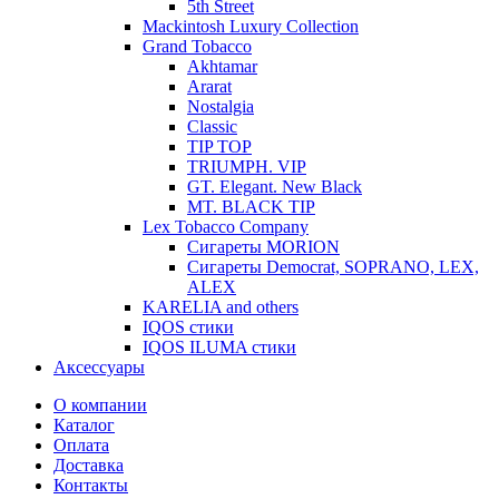
5th Street
Mackintosh Luxury Collection
Grand Tobacco
Akhtamar
Ararat
Nostalgia
Classic
TIP TOP
TRIUMPH. VIP
GT. Elegant. New Black
MT. BLACK TIP
Lex Tobacco Company
Сигареты MORION
Сигареты Democrat, SOPRANO, LEX,
ALEX
KARELIA and others
IQOS стики
IQOS ILUMA стики
Аксессуары
О компании
Каталог
Оплата
Доставка
Контакты