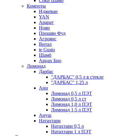
Соки Шамб
Компоты
Иджеван
YAN
Арарат
Ноян
Прошян Фуд
Агроянс
Витал
te Gusto
Шамб
Арцах Био
Лимонад
Дарбас
"ДАРБАС" 0,5 л в стекле
"ДАРБАС" 1,25 л
Ани
Лимонад 0,5 л ПЭТ
Лимонад 0,5 л ст
Лимонад 1,0 л ПЭТ
Лимонад 1,5 л ПЭТ
Ануш
Натахтари
Натахтари 0,5 л
Натахтари 1 л ПЭТ