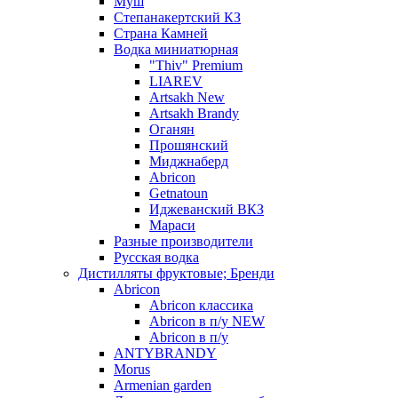
Муш
Степанакертский КЗ
Страна Камней
Водка миниатюрная
"Thiv" Premium
LIAREV
Artsakh New
Artsakh Brandy
Оганян
Прошянский
Миджнаберд
Abricon
Getnatoun
Иджеванский ВКЗ
Мараси
Разные производители
Русская водка
Дистилляты фруктовые; Бренди
Abricon
Abricon классика
Abricon в п/у NEW
Abricon в п/у
ANTYBRANDY
Morus
Armenian garden