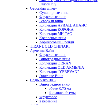
Гаясон п/у
Gevorkian winery
Сувенирные вина
Фруктовые вина
Геворкян вина
Коллекция АРИАЦ. АНАИС
Коллекция КОРОНА
Коллекция МИ ТАС
Креплёные вина
Абрикосовый Бренди
TIRANI. OLD CHINARI
Армения Вайн
Фруктовые вина
Виноградные вина
Коллекция ORRAN
Коллекция OLD ARMENIA
Коллекция "YEREVAN"
Элитные Вина
Веди-Алко ВКЗ
Виноградное вино
объем 0.75 мл
большие объемы
Фруктовое
в керамике