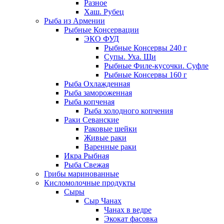
Разное
Хаш. Рубец
Рыба из Армении
Рыбные Консервации
ЭКО ФУД
Рыбные Консервы 240 г
Супы. Уха. Щи
Рыбные Филе-кусочки. Суфле
Рыбные Консервы 160 г
Рыба Охлажденная
Рыба замороженная
Рыба копченая
Рыба холодного копчения
Раки Севанские
Раковые шейки
Живые раки
Варенные раки
Икра Рыбная
Рыба Свежая
Грибы маринованные
Кисломолочные продукты
Сыры
Сыр Чанах
Чанах в ведре
Экокат фасовка