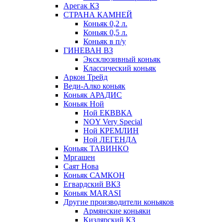
Арегак КЗ
СТРАНА КАМНЕЙ
Коньяк 0,2 л.
Коньяк 0,5 л.
Коньяк в п/у
ГИНЕВАН ВЗ
Эксклюзивный коньяк
Классический коньяк
Аркон Трейд
Веди-Алко коньяк
Коньяк АРАДИС
Коньяк Ной
Ной ЕКВВКА
NOY Very Special
Ной КРЕМЛИН
Ной ЛЕГЕНДА
Коньяк ТАВИНКО
Мргашен
Саят Нова
Коньяк САМКОН
Егвардский ВКЗ
Коньяк MARASI
Другие производители коньяков
Армянские коньяки
Кизлярский КЗ