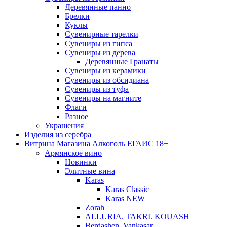
Деревянные панно
Брелки
Куклы
Сувенирные тарелки
Сувениры из гипса
Сувениры из дерева
Деревянные Гранаты
Сувениры из керамики
Сувениры из обсидиана
Сувениры из туфа
Сувениры на магните
Флаги
Разное
Украшения
Изделия из серебра
Витрина Магазина Алкоголь ЕГАИС 18+
Армянское вино
Новинки
Элитные вина
Karas
Karas Classic
Karas NEW
Zorah
ALLURIA. TAKRI. KOUASH
Berdashen. Vankasar