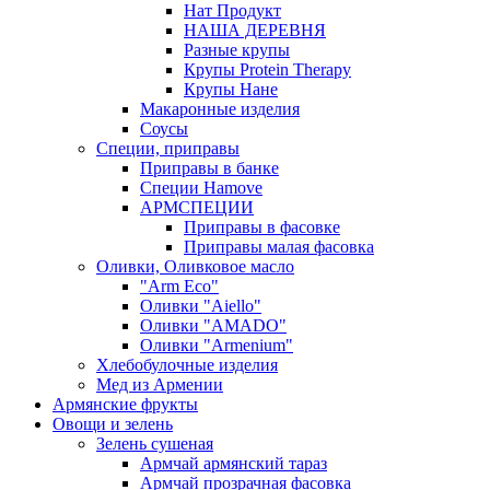
Нат Продукт
НАША ДЕРЕВНЯ
Разные крупы
Крупы Protein Therapy
Крупы Нане
Макаронные изделия
Соусы
Специи, приправы
Приправы в банке
Специи Hamove
АРМСПЕЦИИ
Приправы в фасовке
Приправы малая фасовка
Оливки, Оливковое масло
"Arm Eco"
Оливки "Aiello"
Оливки "AMADO"
Оливки "Armenium"
Хлебобулочные изделия
Мед из Армении
Армянские фрукты
Овощи и зелень
Зелень сушеная
Армчай армянский тараз
Армчай прозрачная фасовка