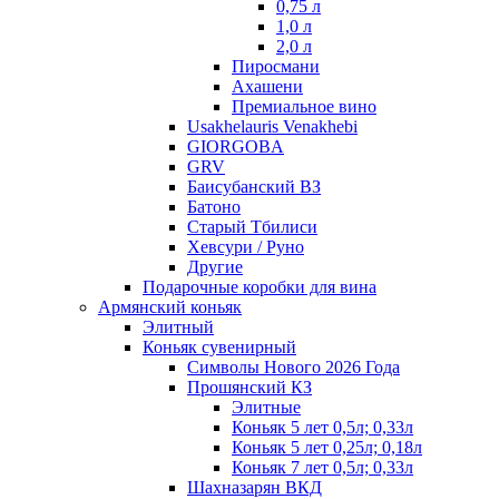
0,75 л
1,0 л
2,0 л
Пиросмани
Ахашени
Премиальное вино
Usakhelauris Venakhebi
GIORGOBA
GRV
Баисубанский ВЗ
Батоно
Старый Тбилиси
Хевсури / Руно
Другие
Подарочные коробки для вина
Армянский коньяк
Элитный
Коньяк сувенирный
Символы Нового 2026 Года
Прошянский КЗ
Элитные
Коньяк 5 лет 0,5л; 0,33л
Коньяк 5 лет 0,25л; 0,18л
Коньяк 7 лет 0,5л; 0,33л
Шахназарян ВКД