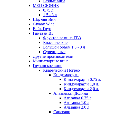
Разные вина
МЕЦ СЮНИК
0,75 л
1,5 - 3 л
Шаумян Вин
Givany Wine
Вайк Груп
Гиневан ВЗ
Фруктовые вина ГВЗ
Классические
Большой объем 1,5 - 3 л
Сувенирные
Другие производители
Миниатюрные вина
Грузинское вино
Кварельский Погреб
Киндзмараули
Киндзмараули 0,75 л.
Киндзмараули 1,0 л.
Киндзмараули 2,0 л.
Алазанская Долина
Алазанка 0,75 л
Алазанка 1,0 л
Алазанка 2,0 л
Саперави