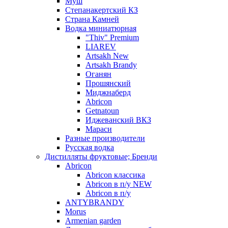
Муш
Степанакертский КЗ
Страна Камней
Водка миниатюрная
"Thiv" Premium
LIAREV
Artsakh New
Artsakh Brandy
Оганян
Прошянский
Миджнаберд
Abricon
Getnatoun
Иджеванский ВКЗ
Мараси
Разные производители
Русская водка
Дистилляты фруктовые; Бренди
Abricon
Abricon классика
Abricon в п/у NEW
Abricon в п/у
ANTYBRANDY
Morus
Armenian garden