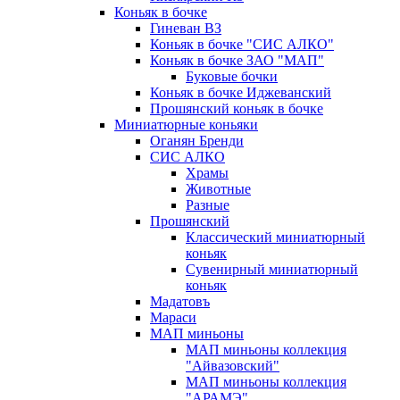
Коньяк в бочке
Гиневан ВЗ
Коньяк в бочке "СИС АЛКО"
Коньяк в бочке ЗАО "МАП"
Буковые бочки
Коньяк в бочке Иджеванский
Прошянский коньяк в бочке
Миниатюрные коньяки
Оганян Бренди
СИС АЛКО
Храмы
Животные
Разные
Прошянский
Классический миниатюрный
коньяк
Сувенирный миниатюрный
коньяк
Мадатовъ
Мараси
МАП миньоны
МАП миньоны коллекция
"Айвазовский"
МАП миньоны коллекция
"АРАМЭ"