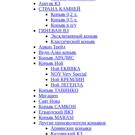
Арегак КЗ
СТРАНА КАМНЕЙ
Коньяк 0,2 л.
Коньяк 0,5 л.
Коньяк в п/у
ГИНЕВАН ВЗ
Эксклюзивный коньяк
Классический коньяк
Аркон Трейд
Веди-Алко коньяк
Коньяк АРАДИС
Коньяк Ной
Ной ЕКВВКА
NOY Very Special
Ной КРЕМЛИН
Ной ЛЕГЕНДА
Коньяк ТАВИНКО
Мргашен
Саят Нова
Коньяк САМКОН
Егвардский ВКЗ
Коньяк MARASI
Другие производители коньяков
Армянские коньяки
Кизлярский КЗ