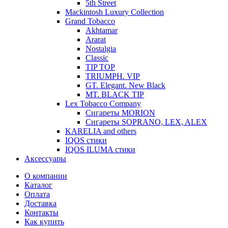
5th Street
Mackintosh Luxury Collection
Grand Tobacco
Akhtamar
Ararat
Nostalgia
Classic
TIP TOP
TRIUMPH. VIP
GT. Elegant. New Black
MT. BLACK TIP
Lex Tobacco Company
Сигареты MORION
Сигареты SOPRANO, LEX, ALEX
KARELIA and others
IQOS стики
IQOS ILUMA стики
Аксессуары
О компании
Каталог
Оплата
Доставка
Контакты
Как купить