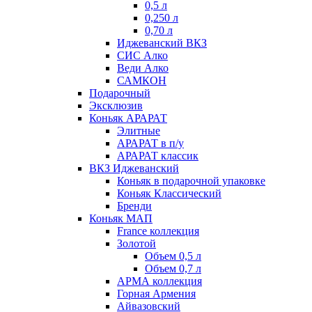
0,5 л
0,250 л
0,70 л
Иджеванский ВКЗ
СИС Алко
Веди Алко
САМКОН
Подарочный
Эксклюзив
Коньяк АРАРАТ
Элитные
АРАРАТ в п/у
АРАРАТ классик
ВКЗ Иджеванский
Коньяк в подарочной упаковке
Коньяк Классический
Бренди
Коньяк МАП
France коллекция
Золотой
Объем 0,5 л
Объем 0,7 л
АРМА коллекция
Горная Армения
Айвазовский