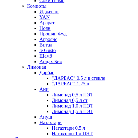
Соки Шамб
Компоты
Иджеван
YAN
Арарат
Ноян
Прошян Фуд
Агроянс
Витал
te Gusto
Шамб
Арцах Био
Лимонад
Дарбас
"ДАРБАС" 0,5 л в стекле
"ДАРБАС" 1,25 л
Ани
Лимонад 0,5 л ПЭТ
Лимонад 0,5 л ст
Лимонад 1,0 л ПЭТ
Лимонад 1,5 л ПЭТ
Ануш
Натахтари
Натахтари 0,5 л
Натахтари 1 л ПЭТ