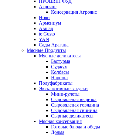
ПРОШЯН ФУД
Агроянс
Консервация Агроянс
Ноян
Армениум
Авшар
te Gusto
YAN
Сады Арагаца
Мясные Продукты
Мясные деликатесы
Бастурма
Суджух
Колбасы
Нарезка
Полуфабрикаты
Эксклюзивные закуски
Мини-рулеты
Сыровяленая вырезка
Сыровяленая говядина
Сыровяленая свинина
Сырные деликатесы
Мясная консервация
Готовые блюда и обеды
Долма