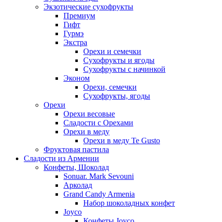
Экзотические сухофрукты
Премиум
Гифт
Гурмэ
Экстра
Орехи и семечки
Сухофрукты и ягоды
Сухофрукты с начинкой
Эконом
Орехи, семечки
Сухофрукты, ягоды
Орехи
Орехи весовые
Сладости с Орехами
Орехи в меду
Орехи в меду Te Gusto
Фруктовая пастила
Сладости из Армении
Конфеты, Шоколад
Sonuar. Mark Sevouni
Арколад
Grand Candy Armenia
Набор шоколадных конфет
Joyco
Конфеты Joyco