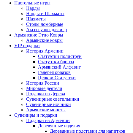
Настольные игры
Нарды
Нарды и Шахматы
Шахматы
Столы ломберные
Аксессуары для игр
Армянские Этно Ковры
Армянские ковры
VIP подарки
История Армении
Статуэтки полистоун
Статуэтки бронза
Армянский Алфавит
Галерея образов
Церкви.Статуэтки
История России
Мировые деятели
Подарки из Дерева
Сувенирные светильники
Сувенирные ночники
Армянские монеты
Сувениры и подарки
Подарки из Армении
Деревянные изделия
Деревянные подставки для напитков