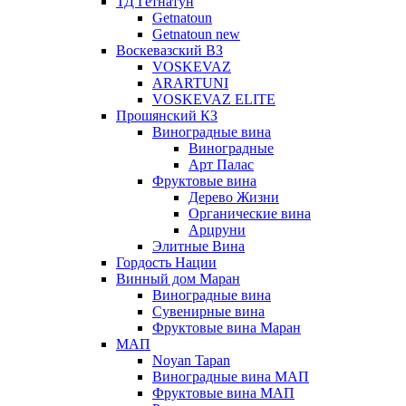
ТД Гетнатун
Getnatoun
Getnatoun new
Воскевазский ВЗ
VOSKEVAZ
ARARTUNI
VOSKEVAZ ELITE
Прошянский КЗ
Виноградные вина
Виноградные
Арт Палас
Фруктовые вина
Дерево Жизни
Органические вина
Арцруни
Элитные Вина
Гордость Нации
Винный дом Маран
Виноградные вина
Сувенирные вина
Фруктовые вина Маран
МАП
Noyan Tapan
Виноградные вина МАП
Фруктовые вина МАП