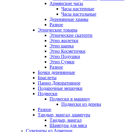
Армянские часы
Часы настенные
Часы настольные
Деревянные храмы
Разное
Этнические товары
Этнические скатерти
Этно жилетки
Этно шапка
Этно Косметички
Этно Подушки
Этно Сумки
Разное
Бочки деревянные
Браслеты
Панно Декоративное
Подарочные мешочки
Подвески
Подвески в машину
Подвески из дерева
Разное
Тандыр, мангал, шампура
Тандыр, мангал
Шампура для мяса
Сувениры из Армении