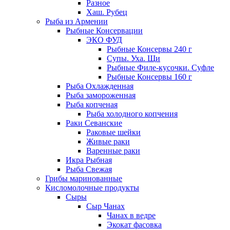
Разное
Хаш. Рубец
Рыба из Армении
Рыбные Консервации
ЭКО ФУД
Рыбные Консервы 240 г
Супы. Уха. Щи
Рыбные Филе-кусочки. Суфле
Рыбные Консервы 160 г
Рыба Охлажденная
Рыба замороженная
Рыба копченая
Рыба холодного копчения
Раки Севанские
Раковые шейки
Живые раки
Варенные раки
Икра Рыбная
Рыба Свежая
Грибы маринованные
Кисломолочные продукты
Сыры
Сыр Чанах
Чанах в ведре
Экокат фасовка