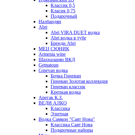
Классик 0,5
Класик 0,75
Подарочный
Налбандян
Abri
Abri VIRA DUET водка
Abri водка в тубе
Бренди Abri
МЕЦ СЮНИК
Armenia wine
Шахназарян ВКД
Getnatoun
Ginevan водка
Бочка Гиневан
Гиневан Золотая коллекция
Гиневан классик
Крепкая водка
Арегак К.З.
ВЕДИ АЛКО
Классика
Элитная
Водка Самкон "Саят Нова"
Классика Саят Нова
Подарочные наборы