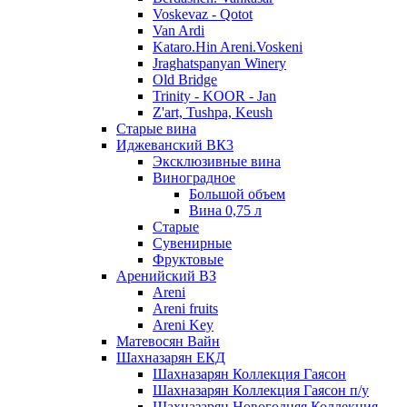
Voskevaz - Qotot
Van Ardi
Kataro.Hin Areni.Voskeni
Jraghatspanyan Winery
Old Bridge
Trinity - KOOR - Jan
Z'art, Tushpa, Keush
Старые вина
Иджеванский ВК3
Эксклюзивные вина
Виноградное
Большой объем
Вина 0,75 л
Старые
Сувенирные
Фруктовые
Аренийский ВЗ
Areni
Areni fruits
Areni Key
Матевосян Вайн
Шахназарян ЕКД
Шахназарян Коллекция Гаясон
Шахназарян Коллекция Гаясон п/у
Шахназарян Новогодняя Коллекция