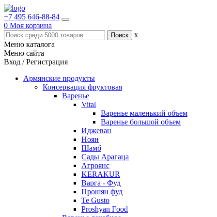
+7 495 646-88-84
0
Моя корзина
x
Меню каталога
Меню сайта
Вход / Регистрация
Армянские продукты
Консервация фруктовая
Варенье
Vital
Варенье маленький объем
Варенье большой объем
Иджеван
Ноян
Шамб
Сады Арагаца
Агроянс
KERAKUR
Варга - Фуд
Прошян фуд
Te Gusto
Proshyan Food