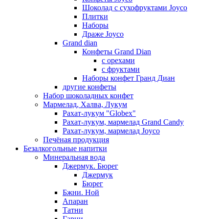
Шоколад с сухофруктами Joyco
Плитки
Наборы
Драже Joyco
Grand dian
Конфеты Grand Dian
с орехами
с фруктами
Наборы конфет Гранд Диан
другие конфеты
Набор шоколадных конфет
Мармелад, Халва, Лукум
Рахат-лукум "Globex"
Рахат-лукум, мармелад Grand Candy
Рахат-лукум, мармелад Joyco
Печёная продукция
Безалкогольные напитки
Минеральная вода
Джермук. Бюрег
Джермук
Бюрег
Бжни. Ной
Апаран
Татни
Гарни