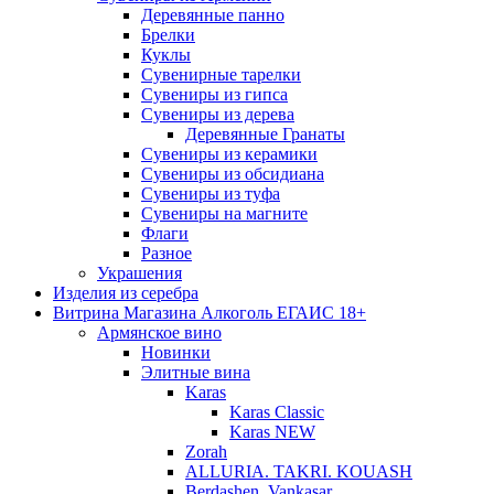
Деревянные панно
Брелки
Куклы
Сувенирные тарелки
Сувениры из гипса
Сувениры из дерева
Деревянные Гранаты
Сувениры из керамики
Сувениры из обсидиана
Сувениры из туфа
Сувениры на магните
Флаги
Разное
Украшения
Изделия из серебра
Витрина Магазина Алкоголь ЕГАИС 18+
Армянское вино
Новинки
Элитные вина
Karas
Karas Classic
Karas NEW
Zorah
ALLURIA. TAKRI. KOUASH
Berdashen. Vankasar