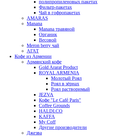
полипропиленовых пакетах
Фильтр-пакетах
Чай в гофропакетах
AMARAS
Manana
Manana травяной
Органик
Весовой
Meron berry чай
АГАТ
Кофе из Армении
Армянский кофе
Gold Ararat Product
ROYAL ARMENIA
Молотый Роял
Роял в зёрнах
Роял растворимый
JEZVA
Кофе "Le Café Paris"
Coffee Grounds
HALDI.CO
KAFFA
My Coff
Другие производители
Джезва