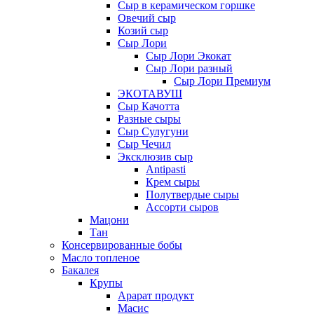
Сыр в керамическом горшке
Овечий сыр
Козий сыр
Сыр Лори
Сыр Лори Экокат
Сыр Лори разный
Сыр Лори Премиум
ЭКОТАВУШ
Сыр Качотта
Разные сыры
Сыр Сулугуни
Сыр Чечил
Эксклюзив сыр
Antipasti
Крем сыры
Полутвердые сыры
Ассорти сыров
Мацони
Тан
Консервированные бобы
Масло топленое
Бакалея
Крупы
Арарат продукт
Масис