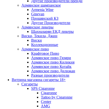
Другие производители бренди
Армянское шампанское
Armenia Wine
Ginevan
Прошянский КЗ
Другие Производители
Армянские ликеры
Шахназарян ЕКД ликеры
Виски, Текила, Джин
Виски
Коллекционные
Армянское пиво
Крафтовое Пиво
Армянское пиво Гюмри
Армянское пиво Киликия
Армянское пиво Котайк
Армянское пиво Дилижан
Разные производители
Витрина магазина сигареты 18+
Cигареты
SPS Cigaronne
Сigaronne
Tattoo by Cigaronne
Center
AMG