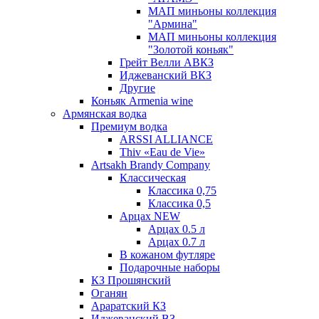
МАП миньоны коллекция
"Армина"
МАП миньоны коллекция
"Золотой коньяк"
Грейт Велли АВКЗ
Иджеванский ВКЗ
Другие
Коньяк Armenia wine
Армянская водка
Премиум водка
ARSSI ALLIANCE
Thiv «Eau de Vie»
Artsakh Brandy Company
Классическая
Классика 0,75
Классика 0,5
Арцах NEW
Арцах 0.5 л
Арцах 0.7 л
В кожаном футляре
Подарочные наборы
КЗ Прошянский
Оганян
Араратский КЗ
Иджеванский ВЗ