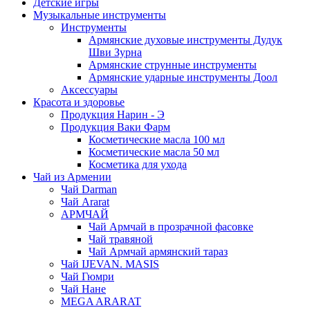
Детские игры
Музыкальные инструменты
Инструменты
Армянские духовые инструменты Дудук
Шви Зурна
Армянские струнные инструменты
Армянские ударные инструменты Доол
Аксессуары
Красота и здоровье
Продукция Нарин - Э
Продукция Ваки Фарм
Косметические масла 100 мл
Косметические масла 50 мл
Косметика для ухода
Чай из Армении
Чай Darman
Чай Ararat
АРМЧАЙ
Чай Армчай в прозрачной фасовке
Чай травяной
Чай Армчай армянский тараз
Чай IJEVAN. MASIS
Чай Гюмри
Чай Нане
MEGA ARARAT