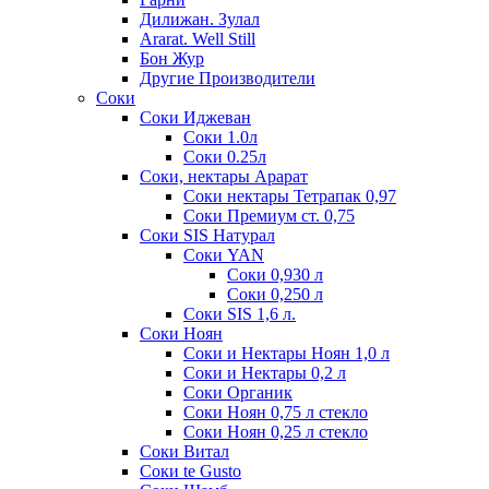
Дилижан. Зулал
Ararat. Well Still
Бон Жур
Другие Производители
Соки
Соки Иджеван
Соки 1.0л
Соки 0.25л
Соки, нектары Арарат
Соки нектары Тетрапак 0,97
Соки Премиум ст. 0,75
Соки SIS Натурал
Соки YAN
Соки 0,930 л
Соки 0,250 л
Соки SIS 1,6 л.
Соки Ноян
Соки и Нектары Ноян 1,0 л
Соки и Нектары 0,2 л
Соки Органик
Соки Ноян 0,75 л стекло
Соки Ноян 0,25 л стекло
Соки Витал
Соки te Gusto