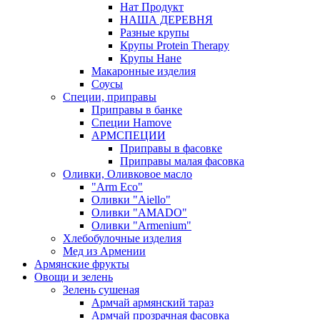
Нат Продукт
НАША ДЕРЕВНЯ
Разные крупы
Крупы Protein Therapy
Крупы Нане
Макаронные изделия
Соусы
Специи, приправы
Приправы в банке
Специи Hamove
АРМСПЕЦИИ
Приправы в фасовке
Приправы малая фасовка
Оливки, Оливковое масло
"Arm Eco"
Оливки "Aiello"
Оливки "AMADO"
Оливки "Armenium"
Хлебобулочные изделия
Мед из Армении
Армянские фрукты
Овощи и зелень
Зелень сушеная
Армчай армянский тараз
Армчай прозрачная фасовка