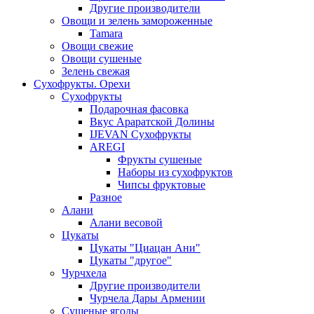
Другие производители
Овощи и зелень замороженные
Tamara
Овощи свежие
Овощи сушеные
Зелень свежая
Сухофрукты. Орехи
Сухофрукты
Подарочная фасовка
Вкус Араратской Долины
IJEVAN Сухофрукты
AREGI
Фрукты сушеные
Наборы из сухофруктов
Чипсы фруктовые
Разное
Алани
Алани весовой
Цукаты
Цукаты "Циацан Ани"
Цукаты "другое"
Чурчхела
Другие производители
Чурчела Дары Армении
Сушеные ягоды