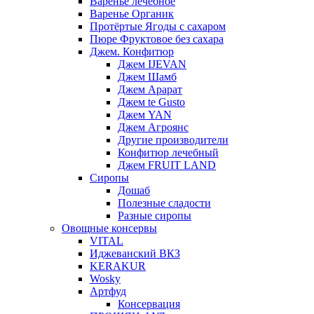
Варенье лечебное
Варенье Органик
Протёртые Ягоды с сахаром
Пюре Фруктовое без сахара
Джем. Конфитюр
Джем IJEVAN
Джем Шамб
Джем Арарат
Джем te Gusto
Джем YAN
Джем Агроянс
Другие производители
Конфитюр лечебный
Джем FRUIT LAND
Сиропы
Дошаб
Полезные сладости
Разные сиропы
Овощные консервы
VITAL
Иджеванский ВКЗ
KERAKUR
Wosky
Артфуд
Консервация