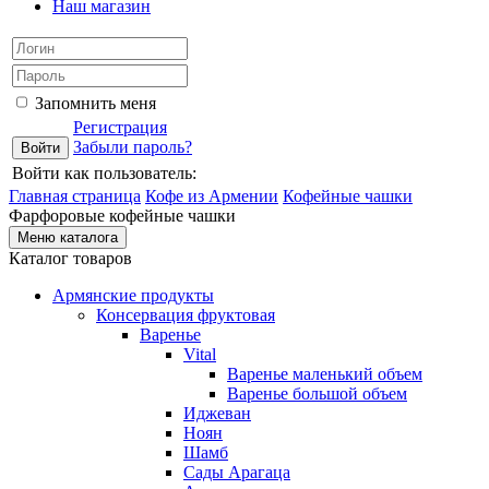
Наш магазин
Запомнить меня
Регистрация
Забыли пароль?
Войти как пользователь:
Главная страница
Кофе из Армении
Кофейные чашки
Фарфоровые кофейные чашки
Меню каталога
Каталог товаров
Армянские продукты
Консервация фруктовая
Варенье
Vital
Варенье маленький объем
Варенье большой объем
Иджеван
Ноян
Шамб
Сады Арагаца