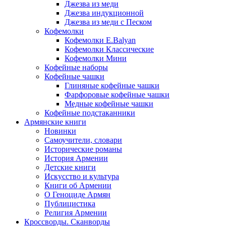
Джезва из меди
Джезва индукционной
Джезва из меди с Песком
Кофемолки
Кофемолки E.Balyan
Кофемолки Классические
Кофемолки Мини
Кофейные наборы
Кофейные чашки
Глиняные кофейные чашки
Фарфоровые кофейные чашки
Медные кофейные чашки
Кофейные подстаканники
Армянские книги
Новинки
Самоучители, словари
Исторические романы
История Армении
Детские книги
Иcкусство и культура
Книги об Армении
О Геноциде Армян
Публицистика
Религия Армении
Кроссворды. Сканворды