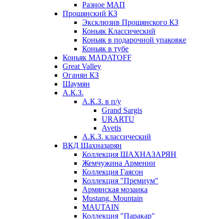
Разное МАП
Прошянский КЗ
Эксклюзив Прошянского КЗ
Коньяк Классический
Коньяк в подарочной упаковке
Коньяк в тубе
Коньяк MADATOFF
Great Valley
Оганян КЗ
Шаумян
А.К.З.
А.К.З. в п/у
Grand Sargis
URARTU
Avetis
А.К.З. классический
ВКД Шахназарян
Коллекция ШАХНАЗАРЯН
Жемчужина Армении
Коллекция Гаясон
Коллекция "Премиум"
Армянская мозаика
Mustang. Mountain
MAUTAIN
Коллекция "Паракар"