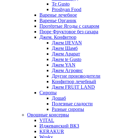
Te Gusto
Proshyan Food
Варенье лечебное
Варенье Органик
Протёртые Ягоды с сахаром
Пюре Фруктовое без сахара
Джем. Конфитюр
Джем IJEVAN
Джем Шамб
Джем Арарат
Джем te Gusto
Джем YAN
Джем Агроянс
Другие производители
Конфитюр лечебный
Джем FRUIT LAND
Сиропы
Дошаб
Полезные сладости
Разные сиропы
Овощные консервы
VITAL
Иджеванский ВКЗ
KERAKUR
Wosky