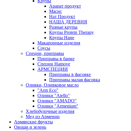
Крупы
Арарат продукт
Масис
Нат Продукт
НАША ДЕРЕВНЯ
Разные крупы
Крупы Protein Therapy
Крупы Нане
Макаронные изделия
Соусы
Специи, приправы
Приправы в банке
Специи Hamove
АРМСПЕЦИИ
Приправы в фасовке
Приправы малая фасовка
Оливки, Оливковое масло
"Arm Eco"
Оливки "Aiello"
Оливки "AMADO"
Оливки "Armenium"
Хлебобулочные изделия
Мед из Армении
Армянские фрукты
Овощи и зелень