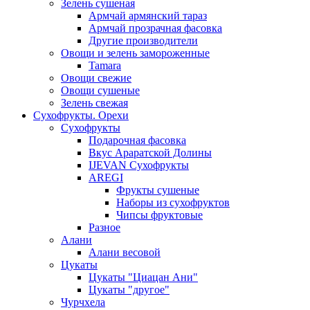
Зелень сушеная
Армчай армянский тараз
Армчай прозрачная фасовка
Другие производители
Овощи и зелень замороженные
Tamara
Овощи свежие
Овощи сушеные
Зелень свежая
Сухофрукты. Орехи
Сухофрукты
Подарочная фасовка
Вкус Араратской Долины
IJEVAN Сухофрукты
AREGI
Фрукты сушеные
Наборы из сухофруктов
Чипсы фруктовые
Разное
Алани
Алани весовой
Цукаты
Цукаты "Циацан Ани"
Цукаты "другое"
Чурчхела