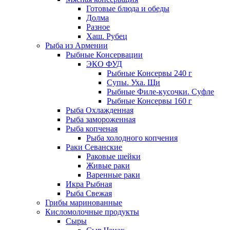
Готовые блюда и обеды
Долма
Разное
Хаш. Рубец
Рыба из Армении
Рыбные Консервации
ЭКО ФУД
Рыбные Консервы 240 г
Супы. Уха. Щи
Рыбные Филе-кусочки. Суфле
Рыбные Консервы 160 г
Рыба Охлажденная
Рыба замороженная
Рыба копченая
Рыба холодного копчения
Раки Севанские
Раковые шейки
Живые раки
Варенные раки
Икра Рыбная
Рыба Свежая
Грибы маринованные
Кисломолочные продукты
Сыры