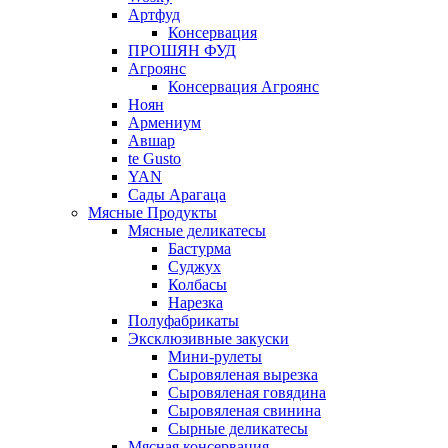
Артфуд
Консервация
ПРОШЯН ФУД
Агроянс
Консервация Агроянс
Ноян
Армениум
Авшар
te Gusto
YAN
Сады Арагаца
Мясные Продукты
Мясные деликатесы
Бастурма
Суджух
Колбасы
Нарезка
Полуфабрикаты
Эксклюзивные закуски
Мини-рулеты
Сыровяленая вырезка
Сыровяленая говядина
Сыровяленая свинина
Сырные деликатесы
Мясная консервация