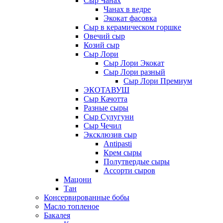
Сыр Чанах
Чанах в ведре
Экокат фасовка
Сыр в керамическом горшке
Овечий сыр
Козий сыр
Сыр Лори
Сыр Лори Экокат
Сыр Лори разный
Сыр Лори Премиум
ЭКОТАВУШ
Сыр Качотта
Разные сыры
Сыр Сулугуни
Сыр Чечил
Эксклюзив сыр
Antipasti
Крем сыры
Полутвердые сыры
Ассорти сыров
Мацони
Тан
Консервированные бобы
Масло топленое
Бакалея