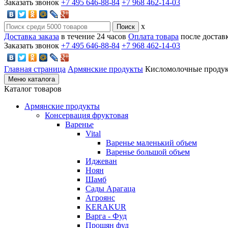
Заказать звонок
+7 495 646-88-84
+7 968 462-14-03
x
Доставка заказа
в течение 24 часов
Оплата товара
после достав
Заказать звонок
+7 495 646-88-84
+7 968 462-14-03
Главная страница
Армянские продукты
Кисломолочные проду
Меню каталога
Каталог товаров
Армянские продукты
Консервация фруктовая
Варенье
Vital
Варенье маленький объем
Варенье большой объем
Иджеван
Ноян
Шамб
Сады Арагаца
Агроянс
KERAKUR
Варга - Фуд
Прошян фуд