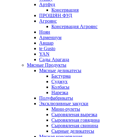
Артфуд
Консервация
ПРОШЯН ФУД
Агроянс
Консервация Агроянс
Ноян
Армениум
Авшар
te Gusto
YAN
Сады Арагаца
Мясные Продукты
Мясные деликатесы
Бастурма
Суджух
Колбасы
Нарезка
Полуфабрикаты
Эксклюзивные закуски
Мини-рулеты
Сыровяленая вырезка
Сыровяленая говядина
Сыровяленая свинина
Сырные деликатесы
Мясная консервация