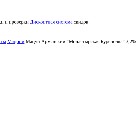
ки и проверки
Дисконтная система
скидок
кты
Мацони
Мацун Армянский "Монастырская Буреночка" 3,2% 