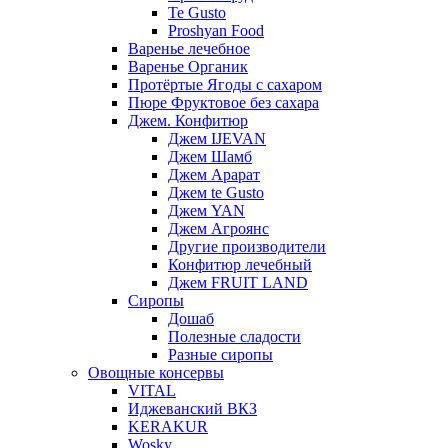
Te Gusto
Proshyan Food
Варенье лечебное
Варенье Органик
Протёртые Ягоды с сахаром
Пюре Фруктовое без сахара
Джем. Конфитюр
Джем IJEVAN
Джем Шамб
Джем Арарат
Джем te Gusto
Джем YAN
Джем Агроянс
Другие производители
Конфитюр лечебный
Джем FRUIT LAND
Сиропы
Дошаб
Полезные сладости
Разные сиропы
Овощные консервы
VITAL
Иджеванский ВКЗ
KERAKUR
Wosky