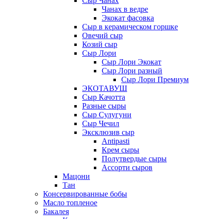
Сыр Чанах
Чанах в ведре
Экокат фасовка
Сыр в керамическом горшке
Овечий сыр
Козий сыр
Сыр Лори
Сыр Лори Экокат
Сыр Лори разный
Сыр Лори Премиум
ЭКОТАВУШ
Сыр Качотта
Разные сыры
Сыр Сулугуни
Сыр Чечил
Эксклюзив сыр
Antipasti
Крем сыры
Полутвердые сыры
Ассорти сыров
Мацони
Тан
Консервированные бобы
Масло топленое
Бакалея