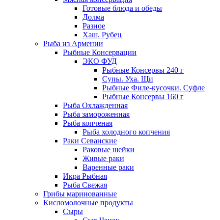
Готовые блюда и обеды
Долма
Разное
Хаш. Рубец
Рыба из Армении
Рыбные Консервации
ЭКО ФУД
Рыбные Консервы 240 г
Супы. Уха. Щи
Рыбные Филе-кусочки. Суфле
Рыбные Консервы 160 г
Рыба Охлажденная
Рыба замороженная
Рыба копченая
Рыба холодного копчения
Раки Севанские
Раковые шейки
Живые раки
Варенные раки
Икра Рыбная
Рыба Свежая
Грибы маринованные
Кисломолочные продукты
Сыры