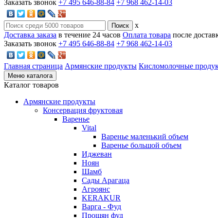
Заказать звонок
+7 495 646-88-84
+7 968 462-14-03
x
Доставка заказа
в течение 24 часов
Оплата товара
после достав
Заказать звонок
+7 495 646-88-84
+7 968 462-14-03
Главная страница
Армянские продукты
Кисломолочные проду
Меню каталога
Каталог товаров
Армянские продукты
Консервация фруктовая
Варенье
Vital
Варенье маленький объем
Варенье большой объем
Иджеван
Ноян
Шамб
Сады Арагаца
Агроянс
KERAKUR
Варга - Фуд
Прошян фуд