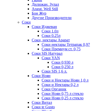
Дилижан. Зулал
Ararat. Well Still
Бон Жур
Другие Производители
Соки
Соки Иджеван
Соки 1.0л
Соки 0.25л
Соки, нектары Арарат
Соки нектары Тетрапак 0,97
Соки Премиум ст. 0,75
Соки SIS Натурал
Соки YAN
Соки 0,930 л
Соки 0,250 л
Соки SIS 1,6 л.
Соки Ноян
Соки и Нектары Ноян 1,0 л
Соки и Нектары 0,2 л
Соки Органик
Соки Ноян 0,75 л стекло
Соки Ноян 0,25 л стекло
Соки Витал
Соки te Gusto