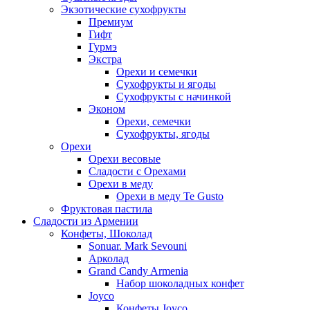
Экзотические сухофрукты
Премиум
Гифт
Гурмэ
Экстра
Орехи и семечки
Сухофрукты и ягоды
Сухофрукты с начинкой
Эконом
Орехи, семечки
Сухофрукты, ягоды
Орехи
Орехи весовые
Сладости с Орехами
Орехи в меду
Орехи в меду Te Gusto
Фруктовая пастила
Сладости из Армении
Конфеты, Шоколад
Sonuar. Mark Sevouni
Арколад
Grand Candy Armenia
Набор шоколадных конфет
Joyco
Конфеты Joyco