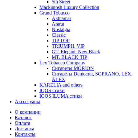
5th Street
Mackintosh Luxury Collection
Grand Tobacco
Akhtamar
Ararat
Nostalgia
Classic
TIP TOP
TRIUMPH. VIP
GT. Elegant. New Black
MT. BLACK TIP
Lex Tobacco Company
Сигареты MORION
Сигареты Democrat, SOPRANO, LEX,
ALEX
KARELIA and others
IQOS стики
IQOS ILUMA стики
Аксессуары
О компании
Каталог
Оплата
Доставка
Контакты