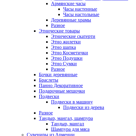
Армянские часы
Часы настенные
Часы настольные
Деревянные храмы
Разное
Этнические товары
Этнические скатерти
Этно жилетки
Этно шапка
Этно Косметички
Этно Подушки
Этно Сумки
Разное
Бочки деревянные
Браслеты
Панно Декоративное
Подарочные мешочки
Подвески
Подвески в машину
Подвески из дерева
Разное
Тандыр, мангал, шампура
Тандыр, мангал
Шампура для мяса
Сувениры из Армении