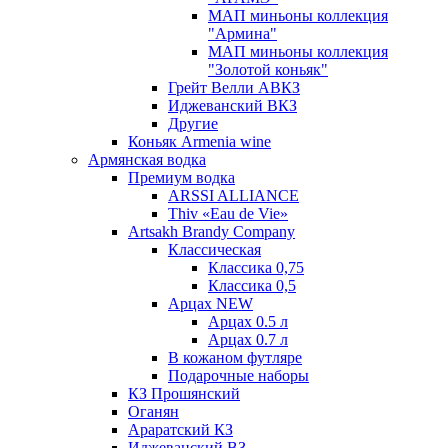
МАП миньоны коллекция
"Армина"
МАП миньоны коллекция
"Золотой коньяк"
Грейт Велли АВКЗ
Иджеванский ВКЗ
Другие
Коньяк Armenia wine
Армянская водка
Премиум водка
ARSSI ALLIANCE
Thiv «Eau de Vie»
Artsakh Brandy Company
Классическая
Классика 0,75
Классика 0,5
Арцах NEW
Арцах 0.5 л
Арцах 0.7 л
В кожаном футляре
Подарочные наборы
КЗ Прошянский
Оганян
Араратский КЗ
Иджеванский ВЗ