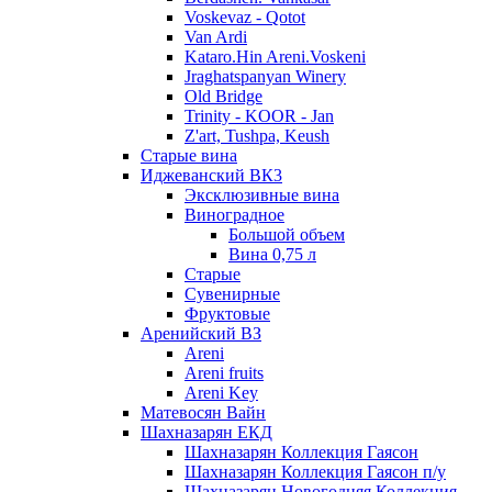
Voskevaz - Qotot
Van Ardi
Kataro.Hin Areni.Voskeni
Jraghatspanyan Winery
Old Bridge
Trinity - KOOR - Jan
Z'art, Tushpa, Keush
Старые вина
Иджеванский ВК3
Эксклюзивные вина
Виноградное
Большой объем
Вина 0,75 л
Старые
Сувенирные
Фруктовые
Аренийский ВЗ
Areni
Areni fruits
Areni Key
Матевосян Вайн
Шахназарян ЕКД
Шахназарян Коллекция Гаясон
Шахназарян Коллекция Гаясон п/у
Шахназарян Новогодняя Коллекция