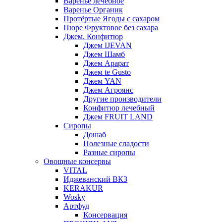
Варенье лечебное
Варенье Органик
Протёртые Ягоды с сахаром
Пюре Фруктовое без сахара
Джем. Конфитюр
Джем IJEVAN
Джем Шамб
Джем Арарат
Джем te Gusto
Джем YAN
Джем Агроянс
Другие производители
Конфитюр лечебный
Джем FRUIT LAND
Сиропы
Дошаб
Полезные сладости
Разные сиропы
Овощные консервы
VITAL
Иджеванский ВКЗ
KERAKUR
Wosky
Артфуд
Консервация