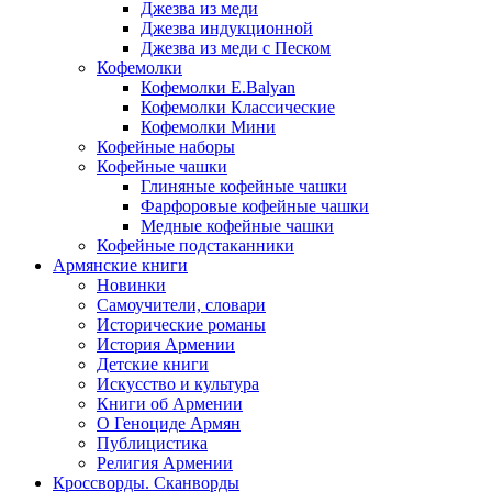
Джезва из меди
Джезва индукционной
Джезва из меди с Песком
Кофемолки
Кофемолки E.Balyan
Кофемолки Классические
Кофемолки Мини
Кофейные наборы
Кофейные чашки
Глиняные кофейные чашки
Фарфоровые кофейные чашки
Медные кофейные чашки
Кофейные подстаканники
Армянские книги
Новинки
Самоучители, словари
Исторические романы
История Армении
Детские книги
Иcкусство и культура
Книги об Армении
О Геноциде Армян
Публицистика
Религия Армении
Кроссворды. Сканворды