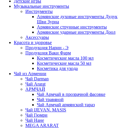
Детские игры
Музыкальные инструменты
Инструменты
Армянские духовые инструменты Дудук
Шви Зурна
Армянские струнные инструменты
Армянские ударные инструменты Доол
Аксессуары
Красота и здоровье
Продукция Нарин - Э
Продукция Ваки Фарм
Косметические масла 100 мл
Косметические масла 50 мл
Косметика для ухода
Чай из Армении
Чай Darman
Чай Ararat
АРМЧАЙ
Чай Армчай в прозрачной фасовке
Чай травяной
Чай Армчай армянский тараз
Чай IJEVAN. MASIS
Чай Гюмри
Чай Нане
MEGA ARARAT