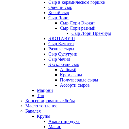
Сыр в керамическом горшке
Овечий сыр
Козий сыр
Сыр Лори
Сыр Лори Экокат
Сыр Лори разный
Сыр Лори Премиум
ЭКОТАВУШ
Сыр Качотта
Разные сыры
Сыр Сулугуни
Сыр Чечил
Эксклюзив сыр
Antipasti
Крем сыры
Полутвердые сыры
Ассорти сыров
Мацони
Тан
Консервированные бобы
Масло топленое
Бакалея
Крупы
Арарат продукт
Масис