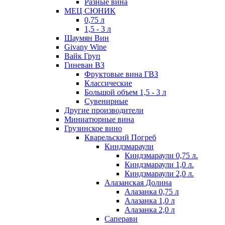
Разные вина
МЕЦ СЮНИК
0,75 л
1,5 - 3 л
Шаумян Вин
Givany Wine
Вайк Груп
Гиневан ВЗ
Фруктовые вина ГВЗ
Классические
Большой объем 1,5 - 3 л
Сувенирные
Другие производители
Миниатюрные вина
Грузинское вино
Кварельский Погреб
Киндзмараули
Киндзмараули 0,75 л.
Киндзмараули 1,0 л.
Киндзмараули 2,0 л.
Алазанская Долина
Алазанка 0,75 л
Алазанка 1,0 л
Алазанка 2,0 л
Саперави