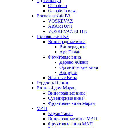
ТД Гетнатун
Getnatoun
Getnatoun new
Воскевазский ВЗ
VOSKEVAZ
ARARTUNI
VOSKEVAZ ELITE
Прошянский КЗ
Виноградные вина
Виноградные
Арт Палас
Фруктовые вина
Дерево Жизни
Органические вина
Арцруни
Элитные Вина
Гордость Нации
Винный дом Маран
Виноградные вина
Сувенирные вина
Фруктовые вина Маран
МАП
Noyan Tapan
Виноградные вина МАП
Фруктовые вина МАП