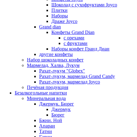
Шоколад с сухофруктами Joyco
Плитки
Наборы
Драже Joyco
Grand dian
Конфеты Grand Dian
с орехами
с фруктами
Наборы конфет Гранд Диан
другие конфеты
Набор шоколадных конфет
Мармелад, Халва, Лукум
Рахат-лукум "Globex"
Рахат-лукум, мармелад Grand Candy
Рахат-лукум, мармелад Joyco
Печёная продукция
Безалкогольные напитки
Минеральная вода
Джермук. Бюрег
Джермук
Бюрег
Бжни. Ной
Апаран
Татни
Гарни