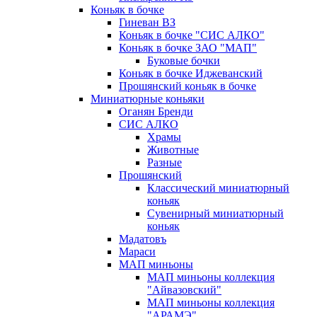
Коньяк в бочке
Гиневан ВЗ
Коньяк в бочке "СИС АЛКО"
Коньяк в бочке ЗАО "МАП"
Буковые бочки
Коньяк в бочке Иджеванский
Прошянский коньяк в бочке
Миниатюрные коньяки
Оганян Бренди
СИС АЛКО
Храмы
Животные
Разные
Прошянский
Классический миниатюрный
коньяк
Сувенирный миниатюрный
коньяк
Мадатовъ
Мараси
МАП миньоны
МАП миньоны коллекция
"Айвазовский"
МАП миньоны коллекция
"АРАМЭ"