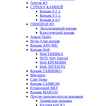
Арегак КЗ
СТРАНА КАМНЕЙ
Коньяк 0,2 л.
Коньяк 0,5 л.
Коньяк в п/у
ГИНЕВАН ВЗ
Эксклюзивный коньяк
Классический коньяк
Аркон Трейд
Веди-Алко коньяк
Коньяк АРАДИС
Коньяк Ной
Ной ЕКВВКА
NOY Very Special
Ной КРЕМЛИН
Ной ЛЕГЕНДА
Коньяк ТАВИНКО
Мргашен
Саят Нова
Коньяк САМКОН
Егвардский ВКЗ
Коньяк MARASI
Другие производители коньяков
Армянские коньяки
Кизлярский КЗ