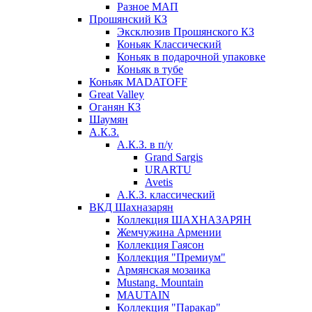
Разное МАП
Прошянский КЗ
Эксклюзив Прошянского КЗ
Коньяк Классический
Коньяк в подарочной упаковке
Коньяк в тубе
Коньяк MADATOFF
Great Valley
Оганян КЗ
Шаумян
А.К.З.
А.К.З. в п/у
Grand Sargis
URARTU
Avetis
А.К.З. классический
ВКД Шахназарян
Коллекция ШАХНАЗАРЯН
Жемчужина Армении
Коллекция Гаясон
Коллекция "Премиум"
Армянская мозаика
Mustang. Mountain
MAUTAIN
Коллекция "Паракар"