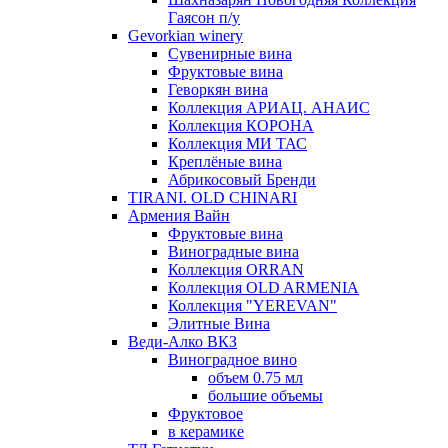
Гаясон п/у
Gevorkian winery
Сувенирные вина
Фруктовые вина
Геворкян вина
Коллекция АРИАЦ. АНАИС
Коллекция КОРОНА
Коллекция МИ ТАС
Креплёные вина
Абрикосовый Бренди
TIRANI. OLD CHINARI
Армения Вайн
Фруктовые вина
Виноградные вина
Коллекция ORRAN
Коллекция OLD ARMENIA
Коллекция "YEREVAN"
Элитные Вина
Веди-Алко ВКЗ
Виноградное вино
объем 0.75 мл
большие объемы
Фруктовое
в керамике