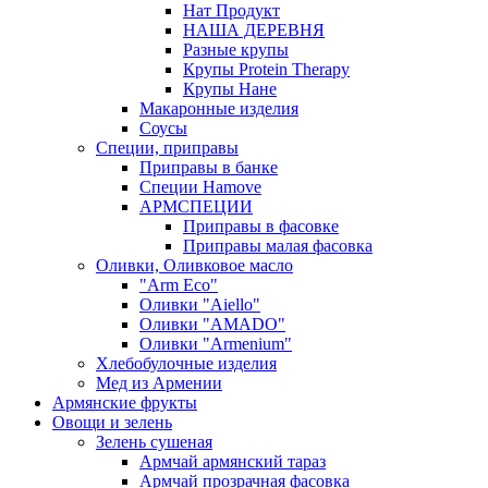
Нат Продукт
НАША ДЕРЕВНЯ
Разные крупы
Крупы Protein Therapy
Крупы Нане
Макаронные изделия
Соусы
Специи, приправы
Приправы в банке
Специи Hamove
АРМСПЕЦИИ
Приправы в фасовке
Приправы малая фасовка
Оливки, Оливковое масло
"Arm Eco"
Оливки "Aiello"
Оливки "AMADO"
Оливки "Armenium"
Хлебобулочные изделия
Мед из Армении
Армянские фрукты
Овощи и зелень
Зелень сушеная
Армчай армянский тараз
Армчай прозрачная фасовка