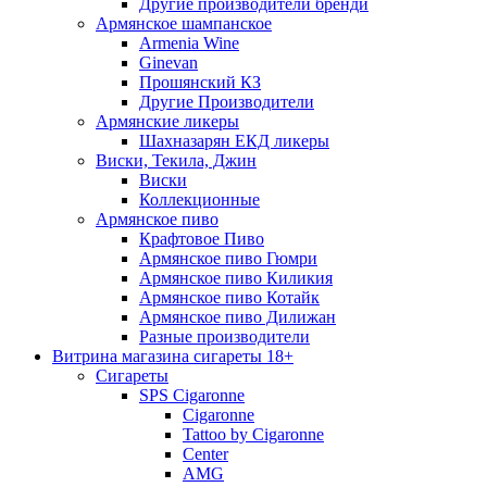
Другие производители бренди
Армянское шампанское
Armenia Wine
Ginevan
Прошянский КЗ
Другие Производители
Армянские ликеры
Шахназарян ЕКД ликеры
Виски, Текила, Джин
Виски
Коллекционные
Армянское пиво
Крафтовое Пиво
Армянское пиво Гюмри
Армянское пиво Киликия
Армянское пиво Котайк
Армянское пиво Дилижан
Разные производители
Витрина магазина сигареты 18+
Cигареты
SPS Cigaronne
Сigaronne
Tattoo by Cigaronne
Center
AMG