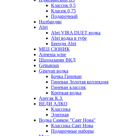
Классик 0,5
Класик 0,75
Подарочный
Налбандян
Abri
Abri VIRA DUET водка
Abri водка в тубе
Бренди Abri
МЕЦ СЮНИК
Armenia wine
Шахназарян ВКД
Getnatoun
Ginevan водка
Бочка Гиневан
Гиневан Золотая коллекция
Гиневан классик
Крепкая водка
Арегак К.З.
ВЕДИ АЛКО
Классика
Элитная
Водка Самкон "Саят Нова"
Классика Саят Нова
Подарочные наборы