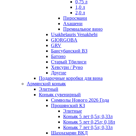
0,75 л
1,0 л
2,0 л
Пиросмани
Ахашени
Премиальное вино
Usakhelauris Venakhebi
GIORGOBA
GRV
Баисубанский ВЗ
Батоно
Старый Тбилиси
Хевсури / Руно
Другие
Подарочные коробки для вина
Армянский коньяк
Элитный
Коньяк сувенирный
Символы Нового 2026 Года
Прошянский КЗ
Элитные
Коньяк 5 лет 0,5л; 0,33л
Коньяк 5 лет 0,25л; 0,18л
Коньяк 7 лет 0,5л; 0,33л
Шахназарян ВКД