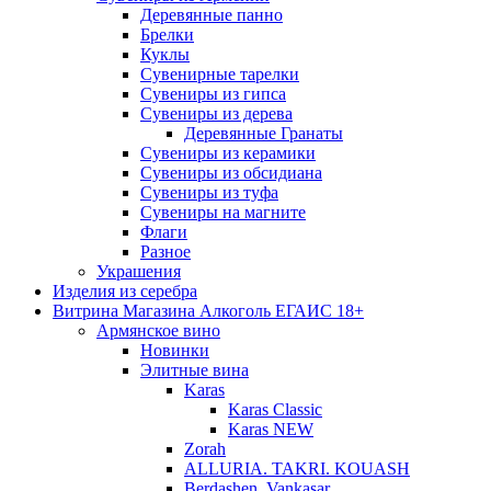
Деревянные панно
Брелки
Куклы
Сувенирные тарелки
Сувениры из гипса
Сувениры из дерева
Деревянные Гранаты
Сувениры из керамики
Сувениры из обсидиана
Сувениры из туфа
Сувениры на магните
Флаги
Разное
Украшения
Изделия из серебра
Витрина Магазина Алкоголь ЕГАИС 18+
Армянское вино
Новинки
Элитные вина
Karas
Karas Classic
Karas NEW
Zorah
ALLURIA. TAKRI. KOUASH
Berdashen. Vankasar