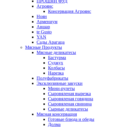
ПРОШЯН ФУД
Агроянс
Консервация Агроянс
Ноян
Армениум
Авшар
te Gusto
YAN
Сады Арагаца
Мясные Продукты
Мясные деликатесы
Бастурма
Суджух
Колбасы
Нарезка
Полуфабрикаты
Эксклюзивные закуски
Мини-рулеты
Сыровяленая вырезка
Сыровяленая говядина
Сыровяленая свинина
Сырные деликатесы
Мясная консервация
Готовые блюда и обеды
Долма