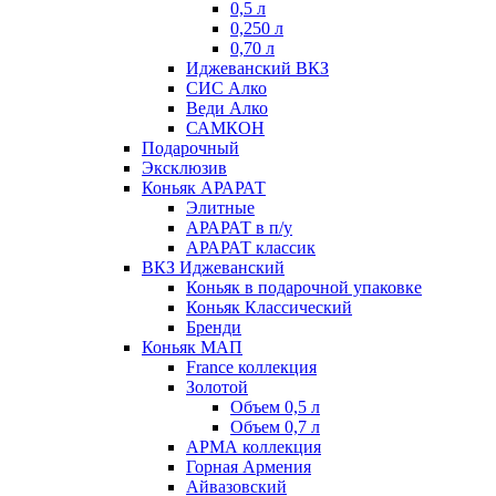
0,5 л
0,250 л
0,70 л
Иджеванский ВКЗ
СИС Алко
Веди Алко
САМКОН
Подарочный
Эксклюзив
Коньяк АРАРАТ
Элитные
АРАРАТ в п/у
АРАРАТ классик
ВКЗ Иджеванский
Коньяк в подарочной упаковке
Коньяк Классический
Бренди
Коньяк МАП
France коллекция
Золотой
Объем 0,5 л
Объем 0,7 л
АРМА коллекция
Горная Армения
Айвазовский