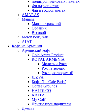
полипропиленовых пакетах
Фильтр-пакетах
Чай в гофропакетах
AMARAS
Manana
Manana травяной
Органик
Весовой
Meron berry чай
АГАТ
Кофе из Армении
Армянский кофе
Gold Ararat Product
ROYAL ARMENIA
Молотый Роял
Роял в зёрнах
Роял растворимый
JEZVA
Кофе "Le Café Paris"
Coffee Grounds
HALDI.CO
KAFFA
My Coff
Другие производители
Джезва