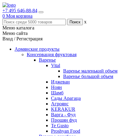
+7 495 646-88-84
0
Моя корзина
x
Меню каталога
Меню сайта
Вход / Регистрация
Армянские продукты
Консервация фруктовая
Варенье
Vital
Варенье маленький объем
Варенье большой объем
Иджеван
Ноян
Шамб
Сады Арагаца
Агроянс
KERAKUR
Варга - Фуд
Прошян фуд
Te Gusto
Proshyan Food