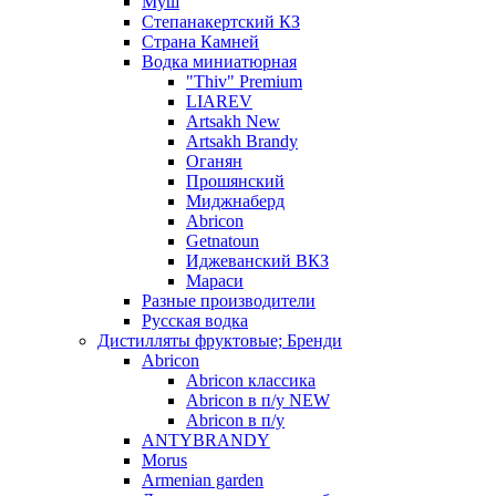
Муш
Степанакертский КЗ
Страна Камней
Водка миниатюрная
"Thiv" Premium
LIAREV
Artsakh New
Artsakh Brandy
Оганян
Прошянский
Миджнаберд
Abricon
Getnatoun
Иджеванский ВКЗ
Мараси
Разные производители
Русская водка
Дистилляты фруктовые; Бренди
Abricon
Abricon классика
Abricon в п/у NEW
Abricon в п/у
ANTYBRANDY
Morus
Armenian garden