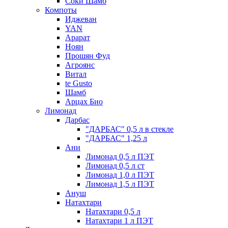
Соки Шамб
Компоты
Иджеван
YAN
Арарат
Ноян
Прошян Фуд
Агроянс
Витал
te Gusto
Шамб
Арцах Био
Лимонад
Дарбас
"ДАРБАС" 0,5 л в стекле
"ДАРБАС" 1,25 л
Ани
Лимонад 0,5 л ПЭТ
Лимонад 0,5 л ст
Лимонад 1,0 л ПЭТ
Лимонад 1,5 л ПЭТ
Ануш
Натахтари
Натахтари 0,5 л
Натахтари 1 л ПЭТ