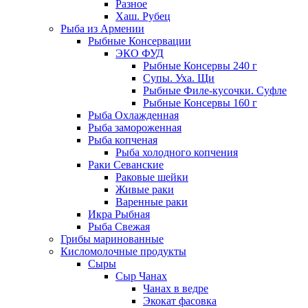
Разное
Хаш. Рубец
Рыба из Армении
Рыбные Консервации
ЭКО ФУД
Рыбные Консервы 240 г
Супы. Уха. Щи
Рыбные Филе-кусочки. Суфле
Рыбные Консервы 160 г
Рыба Охлажденная
Рыба замороженная
Рыба копченая
Рыба холодного копчения
Раки Севанские
Раковые шейки
Живые раки
Варенные раки
Икра Рыбная
Рыба Свежая
Грибы маринованные
Кисломолочные продукты
Сыры
Сыр Чанах
Чанах в ведре
Экокат фасовка