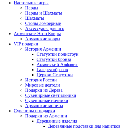
Настольные игры
Нарды
Нарды и Шахматы
Шахматы
Столы ломберные
Аксессуары для игр
Армянские Этно Ковры
Армянские ковры
VIP подарки
История Армении
Статуэтки полистоун
Статуэтки бронза
Армянский Алфавит
Галерея образов
Церкви.Статуэтки
История России
Мировые деятели
Подарки из Дерева
Сувенирные светильники
Сувенирные ночники
Армянские монеты
Сувениры и подарки
Подарки из Армении
Деревянные изделия
Деревянные подставки для напитков