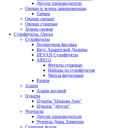
Другие производители
Овощи и зелень замороженные
Tamara
Овощи свежие
Овощи сушеные
Зелень свежая
Сухофрукты. Орехи
Сухофрукты
Подарочная фасовка
Вкус Араратской Долины
IJEVAN Сухофрукты
AREGI
Фрукты сушеные
Наборы из сухофруктов
Чипсы фруктовые
Разное
Алани
Алани весовой
Цукаты
Цукаты "Циацан Ани"
Цукаты "другое"
Чурчхела
Другие производители
Чурчела Дары Армении
Сушеные ягоды