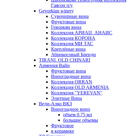
Гаясон п/у
Gevorkian winery
Сувенирные вина
Фруктовые вина
Геворкян вина
Коллекция АРИАЦ. АНАИС
Коллекция КОРОНА
Коллекция МИ ТАС
Креплёные вина
Абрикосовый Бренди
TIRANI. OLD CHINARI
Армения Вайн
Фруктовые вина
Виноградные вина
Коллекция ORRAN
Коллекция OLD ARMENIA
Коллекция "YEREVAN"
Элитные Вина
Веди-Алко ВКЗ
Виноградное вино
объем 0.75 мл
большие объемы
Фруктовое
в керамике