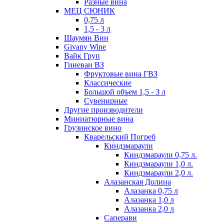
Разные вина
МЕЦ СЮНИК
0,75 л
1,5 - 3 л
Шаумян Вин
Givany Wine
Вайк Груп
Гиневан ВЗ
Фруктовые вина ГВЗ
Классические
Большой объем 1,5 - 3 л
Сувенирные
Другие производители
Миниатюрные вина
Грузинское вино
Кварельский Погреб
Киндзмараули
Киндзмараули 0,75 л.
Киндзмараули 1,0 л.
Киндзмараули 2,0 л.
Алазанская Долина
Алазанка 0,75 л
Алазанка 1,0 л
Алазанка 2,0 л
Саперави