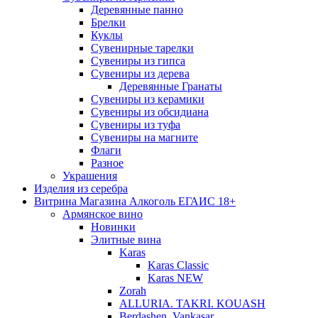
Деревянные панно
Брелки
Куклы
Сувенирные тарелки
Сувениры из гипса
Сувениры из дерева
Деревянные Гранаты
Сувениры из керамики
Сувениры из обсидиана
Сувениры из туфа
Сувениры на магните
Флаги
Разное
Украшения
Изделия из серебра
Витрина Магазина Алкоголь ЕГАИС 18+
Армянское вино
Новинки
Элитные вина
Karas
Karas Classic
Karas NEW
Zorah
ALLURIA. TAKRI. KOUASH
Berdashen. Vankasar