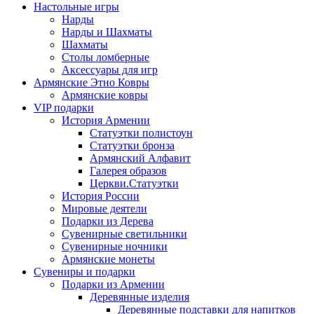
Настольные игры
Нарды
Нарды и Шахматы
Шахматы
Столы ломберные
Аксессуары для игр
Армянские Этно Ковры
Армянские ковры
VIP подарки
История Армении
Статуэтки полистоун
Статуэтки бронза
Армянский Алфавит
Галерея образов
Церкви.Статуэтки
История России
Мировые деятели
Подарки из Дерева
Сувенирные светильники
Сувенирные ночники
Армянские монеты
Сувениры и подарки
Подарки из Армении
Деревянные изделия
Деревянные подставки для напитков