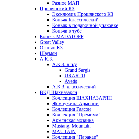
Разное МАП
Прошянский КЗ
Эксклюзив Прошянского КЗ
Коньяк Классический
Коньяк в подарочной упаковке
Коньяк в тубе
Коньяк MADATOFF
Great Valley
Оганян КЗ
Шаумян
А.К.З.
А.К.З. в п/у
Grand Sargis
URARTU
Avetis
А.К.З. классический
ВКД Шахназарян
Коллекция ШАХНАЗАРЯН
Жемчужина Армении
Коллекция Гаясон
Коллекция "Премиум"
Армянская мозаика
Mustang. Mountain
MAUTAIN
Коллекция "Паракар"