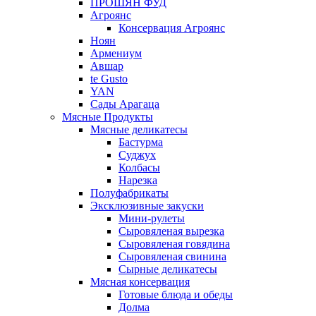
ПРОШЯН ФУД
Агроянс
Консервация Агроянс
Ноян
Армениум
Авшар
te Gusto
YAN
Сады Арагаца
Мясные Продукты
Мясные деликатесы
Бастурма
Суджух
Колбасы
Нарезка
Полуфабрикаты
Эксклюзивные закуски
Мини-рулеты
Сыровяленая вырезка
Сыровяленая говядина
Сыровяленая свинина
Сырные деликатесы
Мясная консервация
Готовые блюда и обеды
Долма