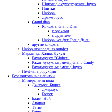
Шоколад с сухофруктами Joyco
Плитки
Наборы
Драже Joyco
Grand dian
Конфеты Grand Dian
с орехами
с фруктами
Наборы конфет Гранд Диан
другие конфеты
Набор шоколадных конфет
Мармелад, Халва, Лукум
Рахат-лукум "Globex"
Рахат-лукум, мармелад Grand Candy
Рахат-лукум, мармелад Joyco
Печёная продукция
Безалкогольные напитки
Минеральная вода
Джермук. Бюрег
Джермук
Бюрег
Бжни. Ной
Апаран
Татни
Гарни