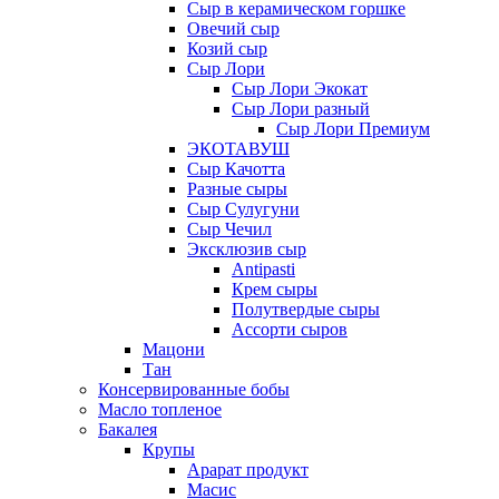
Сыр в керамическом горшке
Овечий сыр
Козий сыр
Сыр Лори
Сыр Лори Экокат
Сыр Лори разный
Сыр Лори Премиум
ЭКОТАВУШ
Сыр Качотта
Разные сыры
Сыр Сулугуни
Сыр Чечил
Эксклюзив сыр
Antipasti
Крем сыры
Полутвердые сыры
Ассорти сыров
Мацони
Тан
Консервированные бобы
Масло топленое
Бакалея
Крупы
Арарат продукт
Масис