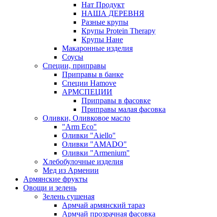
Нат Продукт
НАША ДЕРЕВНЯ
Разные крупы
Крупы Protein Therapy
Крупы Нане
Макаронные изделия
Соусы
Специи, приправы
Приправы в банке
Специи Hamove
АРМСПЕЦИИ
Приправы в фасовке
Приправы малая фасовка
Оливки, Оливковое масло
"Arm Eco"
Оливки "Aiello"
Оливки "AMADO"
Оливки "Armenium"
Хлебобулочные изделия
Мед из Армении
Армянские фрукты
Овощи и зелень
Зелень сушеная
Армчай армянский тараз
Армчай прозрачная фасовка