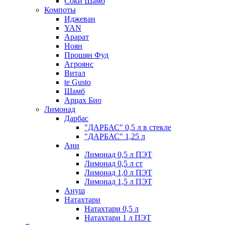
Соки Шамб
Компоты
Иджеван
YAN
Арарат
Ноян
Прошян Фуд
Агроянс
Витал
te Gusto
Шамб
Арцах Био
Лимонад
Дарбас
"ДАРБАС" 0,5 л в стекле
"ДАРБАС" 1,25 л
Ани
Лимонад 0,5 л ПЭТ
Лимонад 0,5 л ст
Лимонад 1,0 л ПЭТ
Лимонад 1,5 л ПЭТ
Ануш
Натахтари
Натахтари 0,5 л
Натахтари 1 л ПЭТ