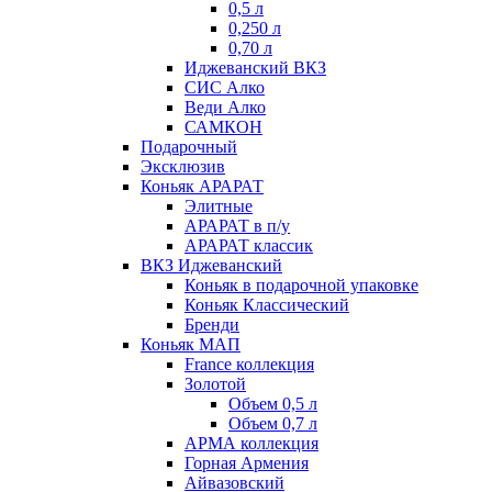
0,5 л
0,250 л
0,70 л
Иджеванский ВКЗ
СИС Алко
Веди Алко
САМКОН
Подарочный
Эксклюзив
Коньяк АРАРАТ
Элитные
АРАРАТ в п/у
АРАРАТ классик
ВКЗ Иджеванский
Коньяк в подарочной упаковке
Коньяк Классический
Бренди
Коньяк МАП
France коллекция
Золотой
Объем 0,5 л
Объем 0,7 л
АРМА коллекция
Горная Армения
Айвазовский