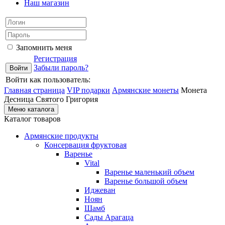
Наш магазин
Запомнить меня
Регистрация
Забыли пароль?
Войти как пользователь:
Главная страница
VIP подарки
Армянские монеты
Монета
Десница Святого Григория
Меню каталога
Каталог товаров
Армянские продукты
Консервация фруктовая
Варенье
Vital
Варенье маленький объем
Варенье большой объем
Иджеван
Ноян
Шамб
Сады Арагаца