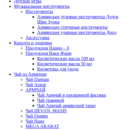
Детские игры
Музыкальные инструменты
Инструменты
Армянские духовые инструменты Дудук
Шви Зурна
Армянские струнные инструменты
Армянские ударные инструменты Доол
Аксессуары
Красота и здоровье
Продукция Нарин - Э
Продукция Ваки Фарм
Косметические масла 100 мл
Косметические масла 50 мл
Косметика для ухода
Чай из Армении
Чай Darman
Чай Ararat
АРМЧАЙ
Чай Армчай в прозрачной фасовке
Чай травяной
Чай Армчай армянский тараз
Чай IJEVAN. MASIS
Чай Гюмри
Чай Нане
MEGA ARARAT