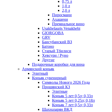
0,75 л
1,0 л
2,0 л
Пиросмани
Ахашени
Премиальное вино
Usakhelauris Venakhebi
GIORGOBA
GRV
Баисубанский ВЗ
Батоно
Старый Тбилиси
Хевсури / Руно
Другие
Подарочные коробки для вина
Армянский коньяк
Элитный
Коньяк сувенирный
Символы Нового 2026 Года
Прошянский КЗ
Элитные
Коньяк 5 лет 0,5л; 0,33л
Коньяк 5 лет 0,25л; 0,18л
Коньяк 7 лет 0,5л; 0,33л
Шахназарян ВКД