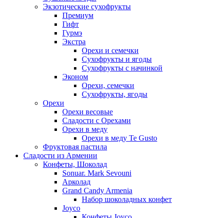
Экзотические сухофрукты
Премиум
Гифт
Гурмэ
Экстра
Орехи и семечки
Сухофрукты и ягоды
Сухофрукты с начинкой
Эконом
Орехи, семечки
Сухофрукты, ягоды
Орехи
Орехи весовые
Сладости с Орехами
Орехи в меду
Орехи в меду Te Gusto
Фруктовая пастила
Сладости из Армении
Конфеты, Шоколад
Sonuar. Mark Sevouni
Арколад
Grand Candy Armenia
Набор шоколадных конфет
Joyco
Конфеты Joyco