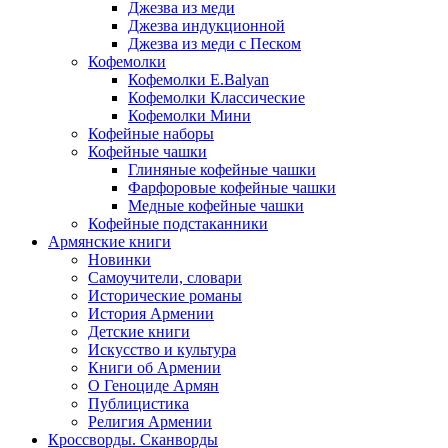
Джезва из меди
Джезва индукционной
Джезва из меди с Песком
Кофемолки
Кофемолки E.Balyan
Кофемолки Классические
Кофемолки Мини
Кофейные наборы
Кофейные чашки
Глиняные кофейные чашки
Фарфоровые кофейные чашки
Медные кофейные чашки
Кофейные подстаканники
Армянские книги
Новинки
Самоучители, словари
Исторические романы
История Армении
Детские книги
Иcкусство и культура
Книги об Армении
О Геноциде Армян
Публицистика
Религия Армении
Кроссворды. Сканворды