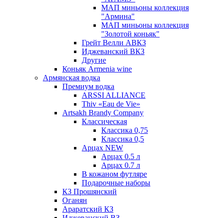
МАП миньоны коллекция
"Армина"
МАП миньоны коллекция
"Золотой коньяк"
Грейт Велли АВКЗ
Иджеванский ВКЗ
Другие
Коньяк Armenia wine
Армянская водка
Премиум водка
ARSSI ALLIANCE
Thiv «Eau de Vie»
Artsakh Brandy Company
Классическая
Классика 0,75
Классика 0,5
Арцах NEW
Арцах 0.5 л
Арцах 0.7 л
В кожаном футляре
Подарочные наборы
КЗ Прошянский
Оганян
Араратский КЗ
Иджеванский ВЗ