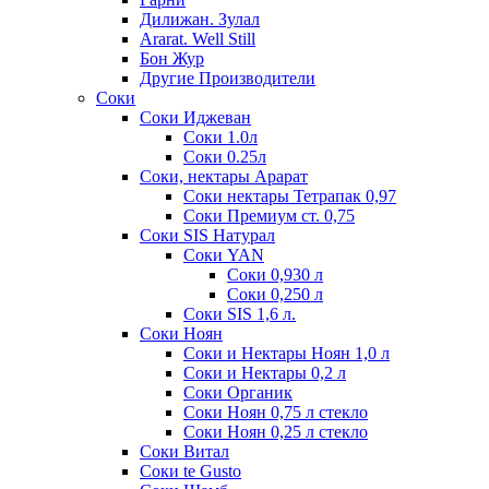
Дилижан. Зулал
Ararat. Well Still
Бон Жур
Другие Производители
Соки
Соки Иджеван
Соки 1.0л
Соки 0.25л
Соки, нектары Арарат
Соки нектары Тетрапак 0,97
Соки Премиум ст. 0,75
Соки SIS Натурал
Соки YAN
Соки 0,930 л
Соки 0,250 л
Соки SIS 1,6 л.
Соки Ноян
Соки и Нектары Ноян 1,0 л
Соки и Нектары 0,2 л
Соки Органик
Соки Ноян 0,75 л стекло
Соки Ноян 0,25 л стекло
Соки Витал
Соки te Gusto