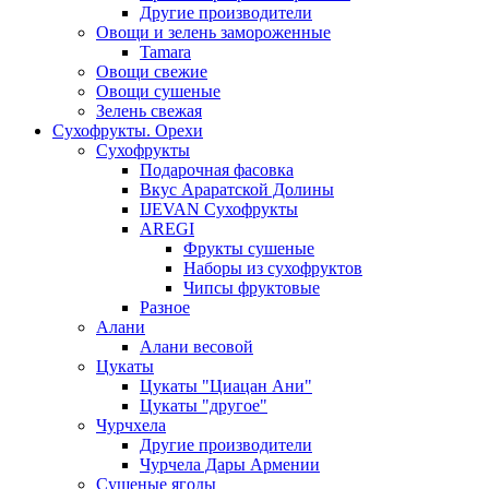
Другие производители
Овощи и зелень замороженные
Tamara
Овощи свежие
Овощи сушеные
Зелень свежая
Сухофрукты. Орехи
Сухофрукты
Подарочная фасовка
Вкус Араратской Долины
IJEVAN Сухофрукты
AREGI
Фрукты сушеные
Наборы из сухофруктов
Чипсы фруктовые
Разное
Алани
Алани весовой
Цукаты
Цукаты "Циацан Ани"
Цукаты "другое"
Чурчхела
Другие производители
Чурчела Дары Армении
Сушеные ягоды