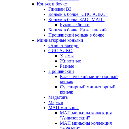
Коньяк в бочке
Гиневан ВЗ
Коньяк в бочке "СИС АЛКО"
Коньяк в бочке ЗАО "МАП"
Буковые бочки
Коньяк в бочке Иджеванский
Прошянский коньяк в бочке
Миниатюрные коньяки
Оганян Бренди
СИС АЛКО
Храмы
Животные
Разные
Прошянский
Классический миниатюрный
коньяк
Сувенирный миниатюрный
коньяк
Мадатовъ
Мараси
МАП миньоны
МАП миньоны коллекция
"Айвазовский"
МАП миньоны коллекция
"АРАМЭ"