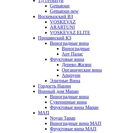
ТД Гетнатун
Getnatoun
Getnatoun new
Воскевазский ВЗ
VOSKEVAZ
ARARTUNI
VOSKEVAZ ELITE
Прошянский КЗ
Виноградные вина
Виноградные
Арт Палас
Фруктовые вина
Дерево Жизни
Органические вина
Арцруни
Элитные Вина
Гордость Нации
Винный дом Маран
Виноградные вина
Сувенирные вина
Фруктовые вина Маран
МАП
Noyan Tapan
Виноградные вина МАП
Фруктовые вина МАП