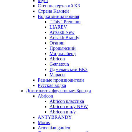
Муш
Степанакертский КЗ
Страна Камней
Водка миниатюрная
"Thiv" Premium
LIAREV
Artsakh New
Artsakh Brandy
Оганян
Прошянский
Миджнаберд
Abricon
Getnatoun
Иджеванский ВКЗ
Мараси
Разные производители
Русская водка
Дистилляты фруктовые; Бренди
Abricon
Abricon классика
Abricon в п/у NEW
Abricon в п/у
ANTYBRANDY
Morus
Armenian garden