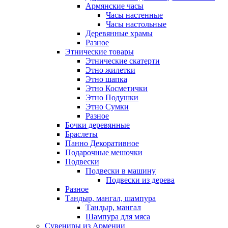
Армянские часы
Часы настенные
Часы настольные
Деревянные храмы
Разное
Этнические товары
Этнические скатерти
Этно жилетки
Этно шапка
Этно Косметички
Этно Подушки
Этно Сумки
Разное
Бочки деревянные
Браслеты
Панно Декоративное
Подарочные мешочки
Подвески
Подвески в машину
Подвески из дерева
Разное
Тандыр, мангал, шампура
Тандыр, мангал
Шампура для мяса
Сувениры из Армении