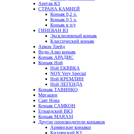
Арегак КЗ
СТРАНА КАМНЕЙ
Коньяк 0,2 л.
Коньяк 0,5 л.
Коньяк в п/у
ГИНЕВАН ВЗ
Эксклюзивный коньяк
Классический коньяк
Аркон Трейд
Веди-Алко коньяк
Коньяк АРАДИС
Коньяк Ной
Ной ЕКВВКА
NOY Very Special
Ной КРЕМЛИН
Ной ЛЕГЕНДА
Коньяк ТАВИНКО
Мргашен
Саят Нова
Коньяк САМКОН
Егвардский ВКЗ
Коньяк MARASI
Другие производители коньяков
Армянские коньяки
Кизлярский КЗ