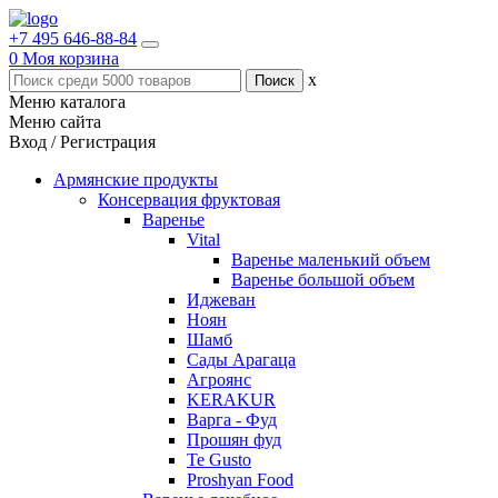
+7 495 646-88-84
0
Моя корзина
x
Меню каталога
Меню сайта
Вход / Регистрация
Армянские продукты
Консервация фруктовая
Варенье
Vital
Варенье маленький объем
Варенье большой объем
Иджеван
Ноян
Шамб
Сады Арагаца
Агроянс
KERAKUR
Варга - Фуд
Прошян фуд
Te Gusto
Proshyan Food