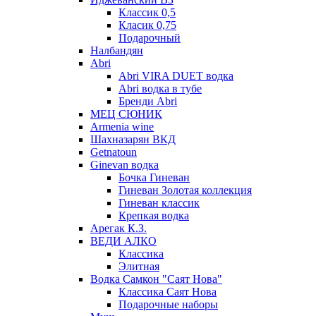
Классик 0,5
Класик 0,75
Подарочный
Налбандян
Abri
Abri VIRA DUET водка
Abri водка в тубе
Бренди Abri
МЕЦ СЮНИК
Armenia wine
Шахназарян ВКД
Getnatoun
Ginevan водка
Бочка Гиневан
Гиневан Золотая коллекция
Гиневан классик
Крепкая водка
Арегак К.З.
ВЕДИ АЛКО
Классика
Элитная
Водка Самкон "Саят Нова"
Классика Саят Нова
Подарочные наборы