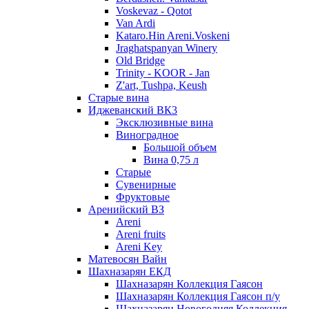
Voskevaz - Qotot
Van Ardi
Kataro.Hin Areni.Voskeni
Jraghatspanyan Winery
Old Bridge
Trinity - KOOR - Jan
Z'art, Tushpa, Keush
Старые вина
Иджеванский ВК3
Эксклюзивные вина
Виноградное
Большой объем
Вина 0,75 л
Старые
Сувенирные
Фруктовые
Аренийский ВЗ
Areni
Areni fruits
Areni Key
Матевосян Вайн
Шахназарян ЕКД
Шахназарян Коллекция Гаясон
Шахназарян Коллекция Гаясон п/у
Шахназарян Новогодняя Коллекция