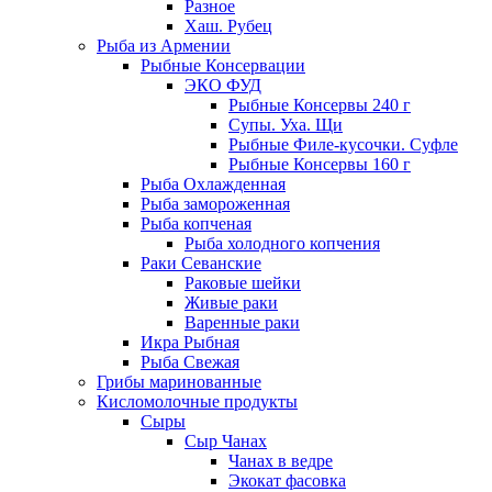
Разное
Хаш. Рубец
Рыба из Армении
Рыбные Консервации
ЭКО ФУД
Рыбные Консервы 240 г
Супы. Уха. Щи
Рыбные Филе-кусочки. Суфле
Рыбные Консервы 160 г
Рыба Охлажденная
Рыба замороженная
Рыба копченая
Рыба холодного копчения
Раки Севанские
Раковые шейки
Живые раки
Варенные раки
Икра Рыбная
Рыба Свежая
Грибы маринованные
Кисломолочные продукты
Сыры
Сыр Чанах
Чанах в ведре
Экокат фасовка