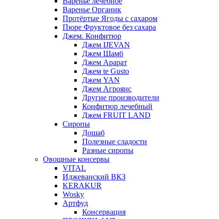
Варенье лечебное
Варенье Органик
Протёртые Ягоды с сахаром
Пюре Фруктовое без сахара
Джем. Конфитюр
Джем IJEVAN
Джем Шамб
Джем Арарат
Джем te Gusto
Джем YAN
Джем Агроянс
Другие производители
Конфитюр лечебный
Джем FRUIT LAND
Сиропы
Дошаб
Полезные сладости
Разные сиропы
Овощные консервы
VITAL
Иджеванский ВКЗ
KERAKUR
Wosky
Артфуд
Консервация