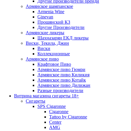
Другие производители бренди
Армянское шампанское
Armenia Wine
Ginevan
Прошянский КЗ
Другие Производители
Армянские ликеры
Шахназарян ЕКД ликеры
Виски, Текила, Джин
Виски
Коллекционные
Армянское пиво
Крафтовое Пиво
Армянское пиво Гюмри
Армянское пиво Киликия
Армянское пиво Котайк
Армянское пиво Дилижан
Разные производители
Витрина магазина сигареты 18+
Cигареты
SPS Cigaronne
Сigaronne
Tattoo by Cigaronne
Center
AMG