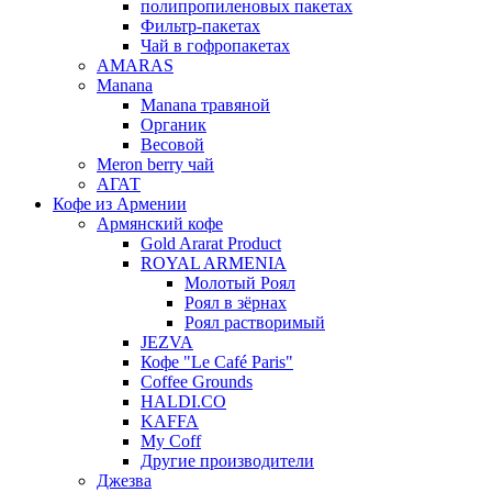
полипропиленовых пакетах
Фильтр-пакетах
Чай в гофропакетах
AMARAS
Manana
Manana травяной
Органик
Весовой
Meron berry чай
АГАТ
Кофе из Армении
Армянский кофе
Gold Ararat Product
ROYAL ARMENIA
Молотый Роял
Роял в зёрнах
Роял растворимый
JEZVA
Кофе "Le Café Paris"
Coffee Grounds
HALDI.CO
KAFFA
My Coff
Другие производители
Джезва