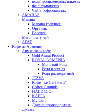
полипропиленовых пакетах
Фильтр-пакетах
Чай в гофропакетах
AMARAS
Manana
Manana травяной
Органик
Весовой
Meron berry чай
АГАТ
Кофе из Армении
Армянский кофе
Gold Ararat Product
ROYAL ARMENIA
Молотый Роял
Роял в зёрнах
Роял растворимый
JEZVA
Кофе "Le Café Paris"
Coffee Grounds
HALDI.CO
KAFFA
My Coff
Другие производители
Джезва