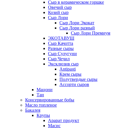
Сыр в керамическом горшке
Овечий сыр
Козий сыр
Сыр Лори
Сыр Лори Экокат
Сыр Лори разный
Сыр Лори Премиум
ЭКОТАВУШ
Сыр Качотта
Разные сыры
Сыр Сулугуни
Сыр Чечил
Эксклюзив сыр
Antipasti
Крем сыры
Полутвердые сыры
Ассорти сыров
Мацони
Тан
Консервированные бобы
Масло топленое
Бакалея
Крупы
Арарат продукт
Масис