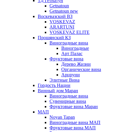
ТД Гетнатун
Getnatoun
Getnatoun new
Воскевазский ВЗ
VOSKEVAZ
ARARTUNI
VOSKEVAZ ELITE
Прошянский КЗ
Виноградные вина
Виноградные
Арт Палас
Фруктовые вина
Дерево Жизни
Органические вина
Арцруни
Элитные Вина
Гордость Нации
Винный дом Маран
Виноградные вина
Сувенирные вина
Фруктовые вина Маран
МАП
Noyan Tapan
Виноградные вина МАП
Фруктовые вина МАП