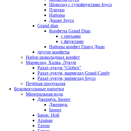
Шоколад с сухофруктами Joyco
Плитки
Наборы
Драже Joyco
Grand dian
Конфеты Grand Dian
с орехами
с фруктами
Наборы конфет Гранд Диан
другие конфеты
Набор шоколадных конфет
Мармелад, Халва, Лукум
Рахат-лукум "Globex"
Рахат-лукум, мармелад Grand Candy
Рахат-лукум, мармелад Joyco
Печёная продукция
Безалкогольные напитки
Минеральная вода
Джермук. Бюрег
Джермук
Бюрег
Бжни. Ной
Апаран
Татни
Гарни