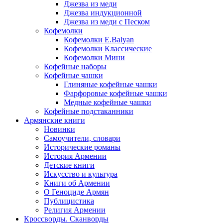
Джезва из меди
Джезва индукционной
Джезва из меди с Песком
Кофемолки
Кофемолки E.Balyan
Кофемолки Классические
Кофемолки Мини
Кофейные наборы
Кофейные чашки
Глиняные кофейные чашки
Фарфоровые кофейные чашки
Медные кофейные чашки
Кофейные подстаканники
Армянские книги
Новинки
Самоучители, словари
Исторические романы
История Армении
Детские книги
Иcкусство и культура
Книги об Армении
О Геноциде Армян
Публицистика
Религия Армении
Кроссворды. Сканворды