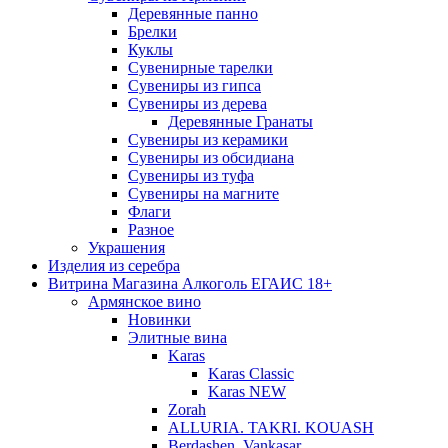
Деревянные панно
Брелки
Куклы
Сувенирные тарелки
Сувениры из гипса
Сувениры из дерева
Деревянные Гранаты
Сувениры из керамики
Сувениры из обсидиана
Сувениры из туфа
Сувениры на магните
Флаги
Разное
Украшения
Изделия из серебра
Витрина Магазина Алкоголь ЕГАИС 18+
Армянское вино
Новинки
Элитные вина
Karas
Karas Classic
Karas NEW
Zorah
ALLURIA. TAKRI. KOUASH
Berdashen. Vankasar