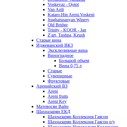
Voskevaz - Qotot
Van Ardi
Kataro.Hin Areni.Voskeni
Jraghatspanyan Winery
Old Bridge
Trinity - KOOR - Jan
Z'art, Tushpa, Keush
Старые вина
Иджеванский ВК3
Эксклюзивные вина
Виноградное
Большой объем
Вина 0,75 л
Старые
Сувенирные
Фруктовые
Аренийский ВЗ
Areni
Areni fruits
Areni Key
Матевосян Вайн
Шахназарян ЕКД
Шахназарян Коллекция Гаясон
Шахназарян Коллекция Гаясон п/у
Шахназарян Новогодняя Коллекция