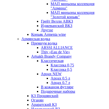
МАП миньоны коллекция
"Армина"
МАП миньоны коллекция
"Золотой коньяк"
Грейт Велли АВКЗ
Иджеванский ВКЗ
Другие
Коньяк Armenia wine
Армянская водка
Премиум водка
ARSSI ALLIANCE
Thiv «Eau de Vie»
Artsakh Brandy Company
Классическая
Классика 0,75
Классика 0,5
Арцах NEW
Арцах 0.5 л
Арцах 0.7 л
В кожаном футляре
Подарочные наборы
КЗ Прошянский
Оганян
Араратский КЗ
Иджеванский ВЗ