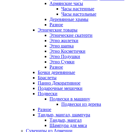
Армянские часы
Часы настенные
Часы настольные
Деревянные храмы
Разное
Этнические товары
Этнические скатерти
Этно жилетки
Этно шапка
Этно Косметички
Этно Подушки
Этно Сумки
Разное
Бочки деревянные
Браслеты
Панно Декоративное
Подарочные мешочки
Подвески
Подвески в машину
Подвески из дерева
Разное
Тандыр, мангал, шампура
Тандыр, мангал
Шампура для мяса
Сувениры из Армении