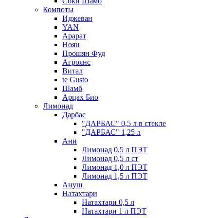
Соки Шамб
Компоты
Иджеван
YAN
Арарат
Ноян
Прошян Фуд
Агроянс
Витал
te Gusto
Шамб
Арцах Био
Лимонад
Дарбас
"ДАРБАС" 0,5 л в стекле
"ДАРБАС" 1,25 л
Ани
Лимонад 0,5 л ПЭТ
Лимонад 0,5 л ст
Лимонад 1,0 л ПЭТ
Лимонад 1,5 л ПЭТ
Ануш
Натахтари
Натахтари 0,5 л
Натахтари 1 л ПЭТ