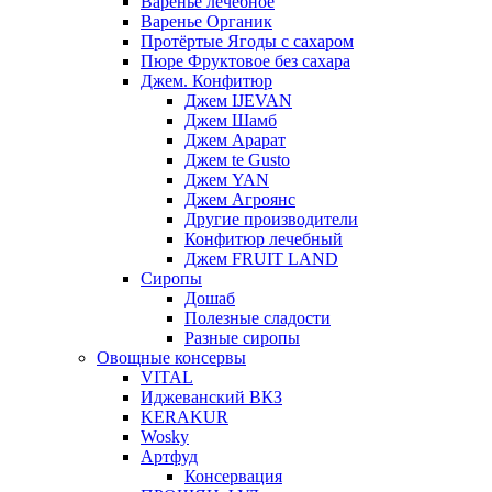
Варенье лечебное
Варенье Органик
Протёртые Ягоды с сахаром
Пюре Фруктовое без сахара
Джем. Конфитюр
Джем IJEVAN
Джем Шамб
Джем Арарат
Джем te Gusto
Джем YAN
Джем Агроянс
Другие производители
Конфитюр лечебный
Джем FRUIT LAND
Сиропы
Дошаб
Полезные сладости
Разные сиропы
Овощные консервы
VITAL
Иджеванский ВКЗ
KERAKUR
Wosky
Артфуд
Консервация