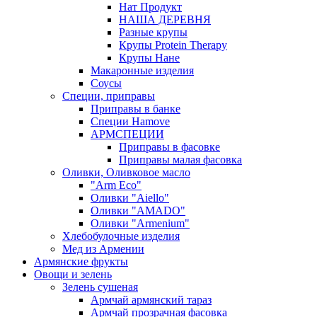
Нат Продукт
НАША ДЕРЕВНЯ
Разные крупы
Крупы Protein Therapy
Крупы Нане
Макаронные изделия
Соусы
Специи, приправы
Приправы в банке
Специи Hamove
АРМСПЕЦИИ
Приправы в фасовке
Приправы малая фасовка
Оливки, Оливковое масло
"Arm Eco"
Оливки "Aiello"
Оливки "AMADO"
Оливки "Armenium"
Хлебобулочные изделия
Мед из Армении
Армянские фрукты
Овощи и зелень
Зелень сушеная
Армчай армянский тараз
Армчай прозрачная фасовка