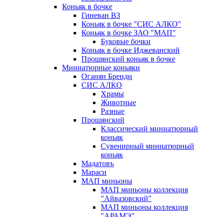
Коньяк в бочке
Гиневан ВЗ
Коньяк в бочке "СИС АЛКО"
Коньяк в бочке ЗАО "МАП"
Буковые бочки
Коньяк в бочке Иджеванский
Прошянский коньяк в бочке
Миниатюрные коньяки
Оганян Бренди
СИС АЛКО
Храмы
Животные
Разные
Прошянский
Классический миниатюрный
коньяк
Сувенирный миниатюрный
коньяк
Мадатовъ
Мараси
МАП миньоны
МАП миньоны коллекция
"Айвазовский"
МАП миньоны коллекция
"АРАМЭ"