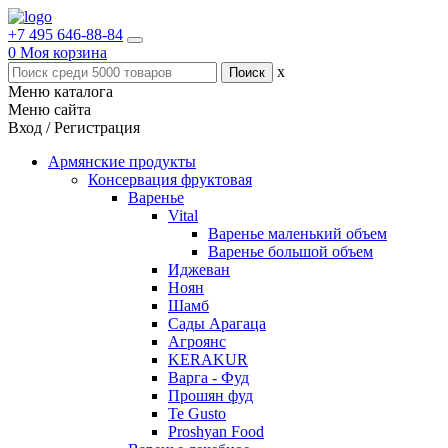
+7 495 646-88-84
0
Моя корзина
x
Меню каталога
Меню сайта
Вход / Регистрация
Армянские продукты
Консервация фруктовая
Варенье
Vital
Варенье маленький объем
Варенье большой объем
Иджеван
Ноян
Шамб
Сады Арагаца
Агроянс
KERAKUR
Варга - Фуд
Прошян фуд
Te Gusto
Proshyan Food