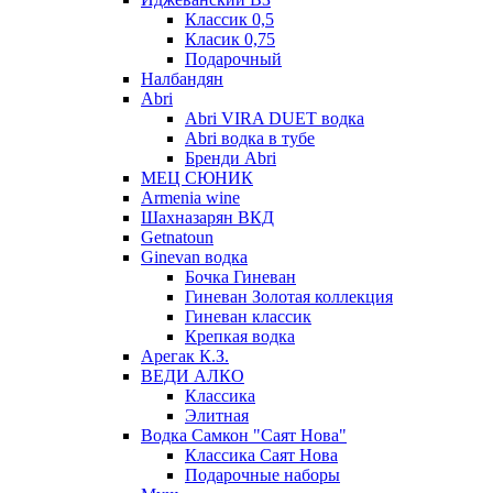
Классик 0,5
Класик 0,75
Подарочный
Налбандян
Abri
Abri VIRA DUET водка
Abri водка в тубе
Бренди Abri
МЕЦ СЮНИК
Armenia wine
Шахназарян ВКД
Getnatoun
Ginevan водка
Бочка Гиневан
Гиневан Золотая коллекция
Гиневан классик
Крепкая водка
Арегак К.З.
ВЕДИ АЛКО
Классика
Элитная
Водка Самкон "Саят Нова"
Классика Саят Нова
Подарочные наборы