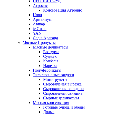
ПРОШЯН ФУД
Агроянс
Консервация Агроянс
Ноян
Армениум
Авшар
te Gusto
YAN
Сады Арагаца
Мясные Продукты
Мясные деликатесы
Бастурма
Суджух
Колбасы
Нарезка
Полуфабрикаты
Эксклюзивные закуски
Мини-рулеты
Сыровяленая вырезка
Сыровяленая говядина
Сыровяленая свинина
Сырные деликатесы
Мясная консервация
Готовые блюда и обеды
Долма