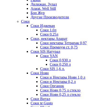
Дилижан. Зулал
Ararat. Well Still
Бон Жур
Другие Производители
Соки
Соки Иджеван
Соки 1.0л
Соки 0.25л
Соки, нектары Арарат
Соки нектары Тетрапак 0,97
Соки Премиум ст. 0,75
Соки SIS Натурал
Соки YAN
Соки 0,930 л
Соки 0,250 л
Соки SIS 1,6 л.
Соки Ноян
Соки и Нектары Ноян 1,0 л
Соки и Нектары 0,2 л
Соки Органик
Соки Ноян 0,75 л стекло
Соки Ноян 0,25 л стекло
Соки Витал
Соки te Gusto