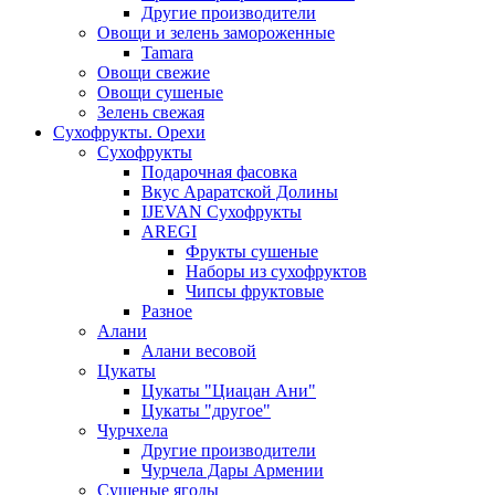
Другие производители
Овощи и зелень замороженные
Tamara
Овощи свежие
Овощи сушеные
Зелень свежая
Сухофрукты. Орехи
Сухофрукты
Подарочная фасовка
Вкус Араратской Долины
IJEVAN Сухофрукты
AREGI
Фрукты сушеные
Наборы из сухофруктов
Чипсы фруктовые
Разное
Алани
Алани весовой
Цукаты
Цукаты "Циацан Ани"
Цукаты "другое"
Чурчхела
Другие производители
Чурчела Дары Армении
Сушеные ягоды