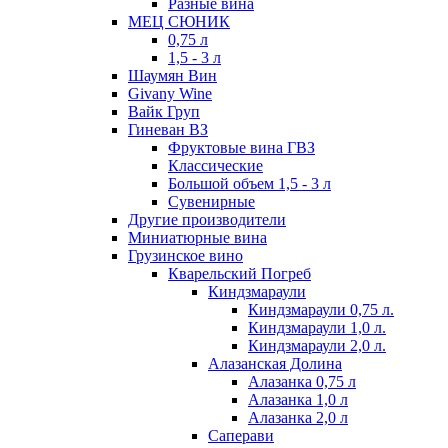
Разные вина
МЕЦ СЮНИК
0,75 л
1,5 - 3 л
Шаумян Вин
Givany Wine
Вайк Груп
Гиневан ВЗ
Фруктовые вина ГВЗ
Классические
Большой объем 1,5 - 3 л
Сувенирные
Другие производители
Миниатюрные вина
Грузинское вино
Кварельский Погреб
Киндзмараули
Киндзмараули 0,75 л.
Киндзмараули 1,0 л.
Киндзмараули 2,0 л.
Алазанская Долина
Алазанка 0,75 л
Алазанка 1,0 л
Алазанка 2,0 л
Саперави