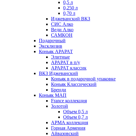
0,5 л
0,250 л
0,70 л
Иджеванский ВКЗ
СИС Алко
Веди Алко
САМКОН
Подарочный
Эксклюзив
Коньяк АРАРАТ
Элитные
АРАРАТ в п/у
АРАРАТ классик
ВКЗ Иджеванский
Коньяк в подарочной упаковке
Коньяк Классический
Бренди
Коньяк МАП
France коллекция
Золотой
Объем 0,5 л
Объем 0,7 л
АРМА коллекция
Горная Армения
Айвазовский