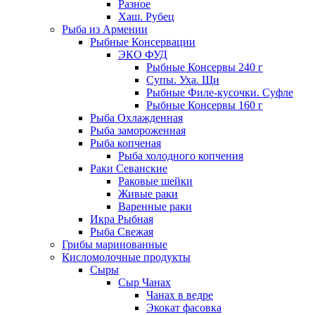
Разное
Хаш. Рубец
Рыба из Армении
Рыбные Консервации
ЭКО ФУД
Рыбные Консервы 240 г
Супы. Уха. Щи
Рыбные Филе-кусочки. Суфле
Рыбные Консервы 160 г
Рыба Охлажденная
Рыба замороженная
Рыба копченая
Рыба холодного копчения
Раки Севанские
Раковые шейки
Живые раки
Варенные раки
Икра Рыбная
Рыба Свежая
Грибы маринованные
Кисломолочные продукты
Сыры
Сыр Чанах
Чанах в ведре
Экокат фасовка