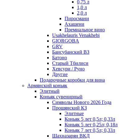
0,75 л
1,0 л
2,0 л
Пиросмани
Ахашени
Премиальное вино
Usakhelauris Venakhebi
GIORGOBA
GRV
Баисубанский ВЗ
Батоно
Старый Тбилиси
Хевсури / Руно
Другие
Подарочные коробки для вина
Армянский коньяк
Элитный
Коньяк сувенирный
Символы Нового 2026 Года
Прошянский КЗ
Элитные
Коньяк 5 лет 0,5л; 0,33л
Коньяк 5 лет 0,25л; 0,18л
Коньяк 7 лет 0,5л; 0,33л
Шахназарян ВКД