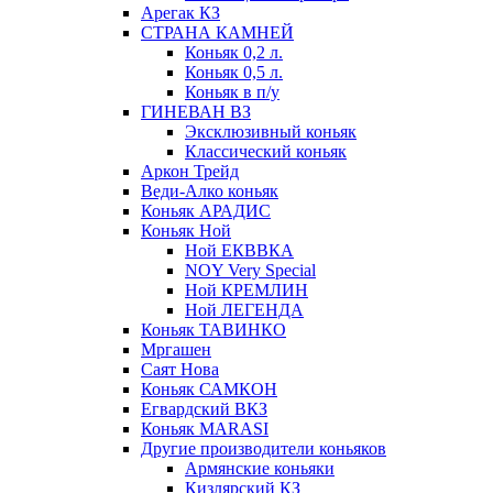
Арегак КЗ
СТРАНА КАМНЕЙ
Коньяк 0,2 л.
Коньяк 0,5 л.
Коньяк в п/у
ГИНЕВАН ВЗ
Эксклюзивный коньяк
Классический коньяк
Аркон Трейд
Веди-Алко коньяк
Коньяк АРАДИС
Коньяк Ной
Ной ЕКВВКА
NOY Very Special
Ной КРЕМЛИН
Ной ЛЕГЕНДА
Коньяк ТАВИНКО
Мргашен
Саят Нова
Коньяк САМКОН
Егвардский ВКЗ
Коньяк MARASI
Другие производители коньяков
Армянские коньяки
Кизлярский КЗ