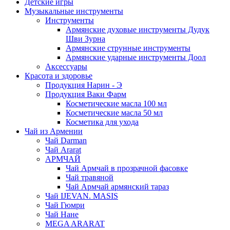
Детские игры
Музыкальные инструменты
Инструменты
Армянские духовые инструменты Дудук
Шви Зурна
Армянские струнные инструменты
Армянские ударные инструменты Доол
Аксессуары
Красота и здоровье
Продукция Нарин - Э
Продукция Ваки Фарм
Косметические масла 100 мл
Косметические масла 50 мл
Косметика для ухода
Чай из Армении
Чай Darman
Чай Ararat
АРМЧАЙ
Чай Армчай в прозрачной фасовке
Чай травяной
Чай Армчай армянский тараз
Чай IJEVAN. MASIS
Чай Гюмри
Чай Нане
MEGA ARARAT