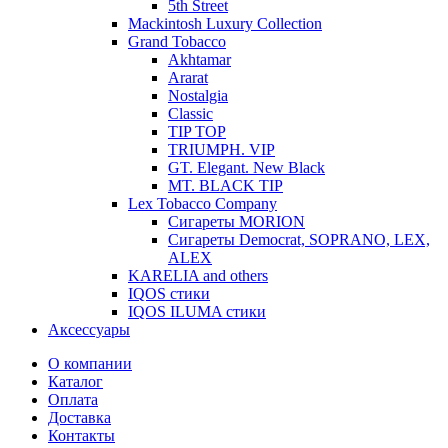
5th Street
Mackintosh Luxury Collection
Grand Tobacco
Akhtamar
Ararat
Nostalgia
Classic
TIP TOP
TRIUMPH. VIP
GT. Elegant. New Black
MT. BLACK TIP
Lex Tobacco Company
Сигареты MORION
Сигареты Democrat, SOPRANO, LEX,
ALEX
KARELIA and others
IQOS стики
IQOS ILUMA стики
Аксессуары
О компании
Каталог
Оплата
Доставка
Контакты