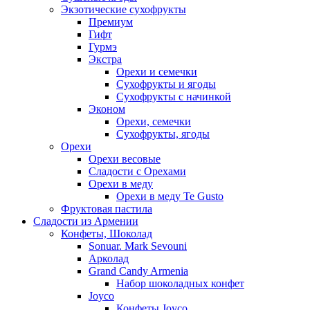
Экзотические сухофрукты
Премиум
Гифт
Гурмэ
Экстра
Орехи и семечки
Сухофрукты и ягоды
Сухофрукты с начинкой
Эконом
Орехи, семечки
Сухофрукты, ягоды
Орехи
Орехи весовые
Сладости с Орехами
Орехи в меду
Орехи в меду Te Gusto
Фруктовая пастила
Сладости из Армении
Конфеты, Шоколад
Sonuar. Mark Sevouni
Арколад
Grand Candy Armenia
Набор шоколадных конфет
Joyco
Конфеты Joyco