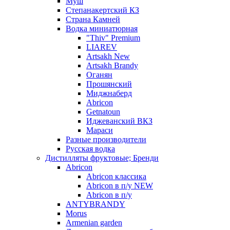
Муш
Степанакертский КЗ
Страна Камней
Водка миниатюрная
"Thiv" Premium
LIAREV
Artsakh New
Artsakh Brandy
Оганян
Прошянский
Миджнаберд
Abricon
Getnatoun
Иджеванский ВКЗ
Мараси
Разные производители
Русская водка
Дистилляты фруктовые; Бренди
Abricon
Abricon классика
Abricon в п/у NEW
Abricon в п/у
ANTYBRANDY
Morus
Armenian garden