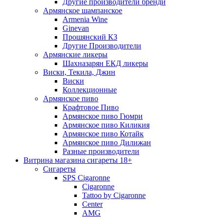
Другие производители бренди
Армянское шампанское
Armenia Wine
Ginevan
Прошянский КЗ
Другие Производители
Армянские ликеры
Шахназарян ЕКД ликеры
Виски, Текила, Джин
Виски
Коллекционные
Армянское пиво
Крафтовое Пиво
Армянское пиво Гюмри
Армянское пиво Киликия
Армянское пиво Котайк
Армянское пиво Дилижан
Разные производители
Витрина магазина сигареты 18+
Cигареты
SPS Cigaronne
Сigaronne
Tattoo by Cigaronne
Center
AMG