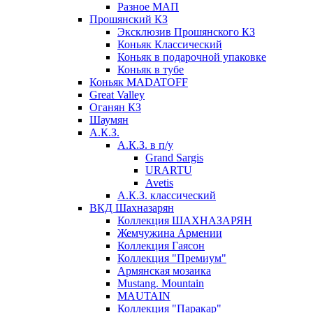
Разное МАП
Прошянский КЗ
Эксклюзив Прошянского КЗ
Коньяк Классический
Коньяк в подарочной упаковке
Коньяк в тубе
Коньяк MADATOFF
Great Valley
Оганян КЗ
Шаумян
А.К.З.
А.К.З. в п/у
Grand Sargis
URARTU
Avetis
А.К.З. классический
ВКД Шахназарян
Коллекция ШАХНАЗАРЯН
Жемчужина Армении
Коллекция Гаясон
Коллекция "Премиум"
Армянская мозаика
Mustang. Mountain
MAUTAIN
Коллекция "Паракар"