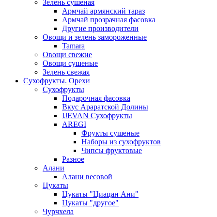
Зелень сушеная
Армчай армянский тараз
Армчай прозрачная фасовка
Другие производители
Овощи и зелень замороженные
Tamara
Овощи свежие
Овощи сушеные
Зелень свежая
Сухофрукты. Орехи
Сухофрукты
Подарочная фасовка
Вкус Араратской Долины
IJEVAN Сухофрукты
AREGI
Фрукты сушеные
Наборы из сухофруктов
Чипсы фруктовые
Разное
Алани
Алани весовой
Цукаты
Цукаты "Циацан Ани"
Цукаты "другое"
Чурчхела