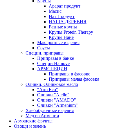
Крупы
Арарат продукт
Масис
Нат Продукт
НАША ДЕРЕВНЯ
Разные крупы
Крупы Protein Therapy
Крупы Нане
Макаронные изделия
Соусы
Специи, приправы
Приправы в банке
Специи Hamove
АРМСПЕЦИИ
Приправы в фасовке
Приправы малая фасовка
Оливки, Оливковое масло
"Arm Eco"
Оливки "Aiello"
Оливки "AMADO"
Оливки "Armenium"
Хлебобулочные изделия
Мед из Армении
Армянские фрукты
Овощи и зелень