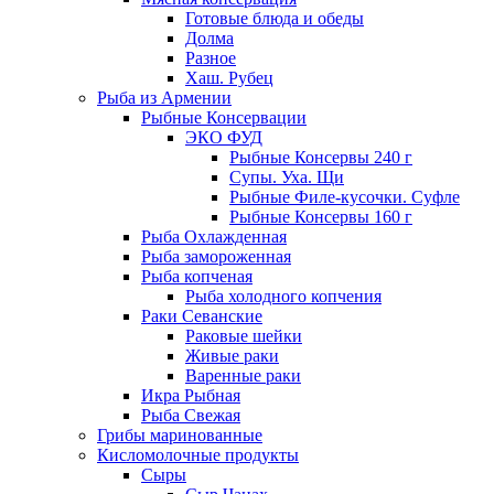
Готовые блюда и обеды
Долма
Разное
Хаш. Рубец
Рыба из Армении
Рыбные Консервации
ЭКО ФУД
Рыбные Консервы 240 г
Супы. Уха. Щи
Рыбные Филе-кусочки. Суфле
Рыбные Консервы 160 г
Рыба Охлажденная
Рыба замороженная
Рыба копченая
Рыба холодного копчения
Раки Севанские
Раковые шейки
Живые раки
Варенные раки
Икра Рыбная
Рыба Свежая
Грибы маринованные
Кисломолочные продукты
Сыры