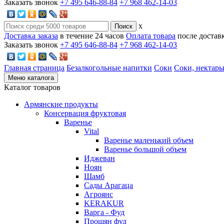
Заказать звонок
+7 495 646-88-84
+7 968 462-14-03
x
Доставка заказа
в течение 24 часов
Оплата товара
после достав
Заказать звонок
+7 495 646-88-84
+7 968 462-14-03
Главная страница
Безалкогольные напитки
Соки
Соки, нектар
Меню каталога
Каталог товаров
Армянские продукты
Консервация фруктовая
Варенье
Vital
Варенье маленький объем
Варенье большой объем
Иджеван
Ноян
Шамб
Сады Арагаца
Агроянс
KERAKUR
Варга - Фуд
Прошян фуд