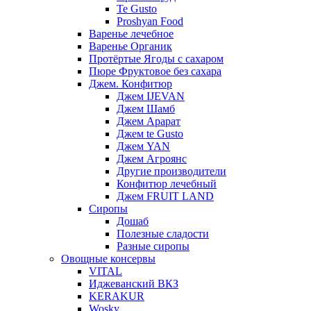
Te Gusto
Proshyan Food
Варенье лечебное
Варенье Органик
Протёртые Ягоды с сахаром
Пюре Фруктовое без сахара
Джем. Конфитюр
Джем IJEVAN
Джем Шамб
Джем Арарат
Джем te Gusto
Джем YAN
Джем Агроянс
Другие производители
Конфитюр лечебный
Джем FRUIT LAND
Сиропы
Дошаб
Полезные сладости
Разные сиропы
Овощные консервы
VITAL
Иджеванский ВКЗ
KERAKUR
Wosky