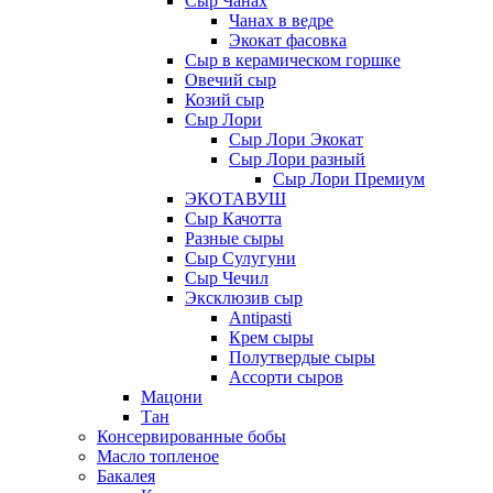
Сыр Чанах
Чанах в ведре
Экокат фасовка
Сыр в керамическом горшке
Овечий сыр
Козий сыр
Сыр Лори
Сыр Лори Экокат
Сыр Лори разный
Сыр Лори Премиум
ЭКОТАВУШ
Сыр Качотта
Разные сыры
Сыр Сулугуни
Сыр Чечил
Эксклюзив сыр
Antipasti
Крем сыры
Полутвердые сыры
Ассорти сыров
Мацони
Тан
Консервированные бобы
Масло топленое
Бакалея