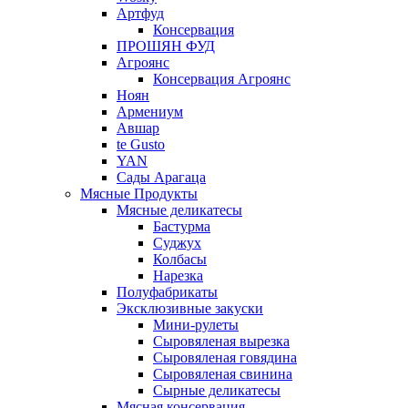
Артфуд
Консервация
ПРОШЯН ФУД
Агроянс
Консервация Агроянс
Ноян
Армениум
Авшар
te Gusto
YAN
Сады Арагаца
Мясные Продукты
Мясные деликатесы
Бастурма
Суджух
Колбасы
Нарезка
Полуфабрикаты
Эксклюзивные закуски
Мини-рулеты
Сыровяленая вырезка
Сыровяленая говядина
Сыровяленая свинина
Сырные деликатесы
Мясная консервация