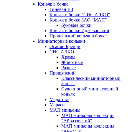
Коньяк в бочке
Гиневан ВЗ
Коньяк в бочке "СИС АЛКО"
Коньяк в бочке ЗАО "МАП"
Буковые бочки
Коньяк в бочке Иджеванский
Прошянский коньяк в бочке
Миниатюрные коньяки
Оганян Бренди
СИС АЛКО
Храмы
Животные
Разные
Прошянский
Классический миниатюрный
коньяк
Сувенирный миниатюрный
коньяк
Мадатовъ
Мараси
МАП миньоны
МАП миньоны коллекция
"Айвазовский"
МАП миньоны коллекция
"АРАМЭ"