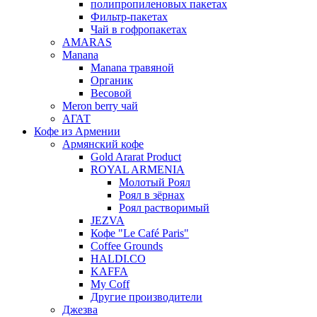
полипропиленовых пакетах
Фильтр-пакетах
Чай в гофропакетах
AMARAS
Manana
Manana травяной
Органик
Весовой
Meron berry чай
АГАТ
Кофе из Армении
Армянский кофе
Gold Ararat Product
ROYAL ARMENIA
Молотый Роял
Роял в зёрнах
Роял растворимый
JEZVA
Кофе "Le Café Paris"
Coffee Grounds
HALDI.CO
KAFFA
My Coff
Другие производители
Джезва