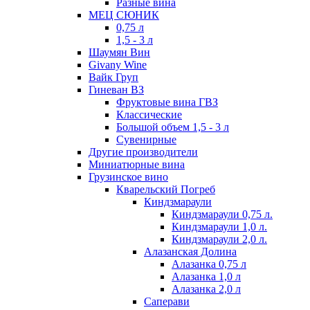
Разные вина
МЕЦ СЮНИК
0,75 л
1,5 - 3 л
Шаумян Вин
Givany Wine
Вайк Груп
Гиневан ВЗ
Фруктовые вина ГВЗ
Классические
Большой объем 1,5 - 3 л
Сувенирные
Другие производители
Миниатюрные вина
Грузинское вино
Кварельский Погреб
Киндзмараули
Киндзмараули 0,75 л.
Киндзмараули 1,0 л.
Киндзмараули 2,0 л.
Алазанская Долина
Алазанка 0,75 л
Алазанка 1,0 л
Алазанка 2,0 л
Саперави