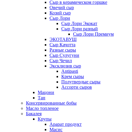
Сыр в керамическом горшке
Овечий сыр
Козий сыр
Сыр Лори
Сыр Лори Экокат
Сыр Лори разный
Сыр Лори Премиум
ЭКОТАВУШ
Сыр Качотта
Разные сыры
Сыр Сулугуни
Сыр Чечил
Эксклюзив сыр
Antipasti
Крем сыры
Полутвердые сыры
Ассорти сыров
Мацони
Тан
Консервированные бобы
Масло топленое
Бакалея
Крупы
Арарат продукт
Масис