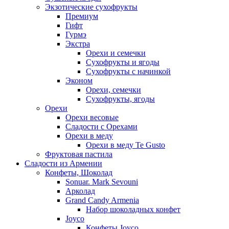
Экзотические сухофрукты
Премиум
Гифт
Гурмэ
Экстра
Орехи и семечки
Сухофрукты и ягоды
Сухофрукты с начинкой
Эконом
Орехи, семечки
Сухофрукты, ягоды
Орехи
Орехи весовые
Сладости с Орехами
Орехи в меду
Орехи в меду Te Gusto
Фруктовая пастила
Сладости из Армении
Конфеты, Шоколад
Sonuar. Mark Sevouni
Арколад
Grand Candy Armenia
Набор шоколадных конфет
Joyco
Конфеты Joyco