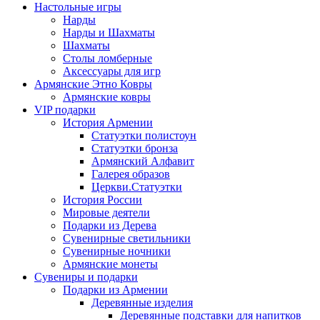
Настольные игры
Нарды
Нарды и Шахматы
Шахматы
Столы ломберные
Аксессуары для игр
Армянские Этно Ковры
Армянские ковры
VIP подарки
История Армении
Статуэтки полистоун
Статуэтки бронза
Армянский Алфавит
Галерея образов
Церкви.Статуэтки
История России
Мировые деятели
Подарки из Дерева
Сувенирные светильники
Сувенирные ночники
Армянские монеты
Сувениры и подарки
Подарки из Армении
Деревянные изделия
Деревянные подставки для напитков