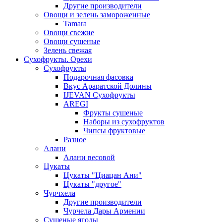
Другие производители
Овощи и зелень замороженные
Tamara
Овощи свежие
Овощи сушеные
Зелень свежая
Сухофрукты. Орехи
Сухофрукты
Подарочная фасовка
Вкус Араратской Долины
IJEVAN Сухофрукты
AREGI
Фрукты сушеные
Наборы из сухофруктов
Чипсы фруктовые
Разное
Алани
Алани весовой
Цукаты
Цукаты "Циацан Ани"
Цукаты "другое"
Чурчхела
Другие производители
Чурчела Дары Армении
Сушеные ягоды