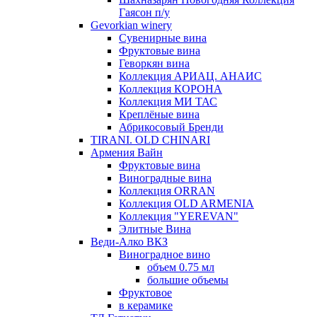
Гаясон п/у
Gevorkian winery
Сувенирные вина
Фруктовые вина
Геворкян вина
Коллекция АРИАЦ. АНАИС
Коллекция КОРОНА
Коллекция МИ ТАС
Креплёные вина
Абрикосовый Бренди
TIRANI. OLD CHINARI
Армения Вайн
Фруктовые вина
Виноградные вина
Коллекция ORRAN
Коллекция OLD ARMENIA
Коллекция "YEREVAN"
Элитные Вина
Веди-Алко ВКЗ
Виноградное вино
объем 0.75 мл
большие объемы
Фруктовое
в керамике