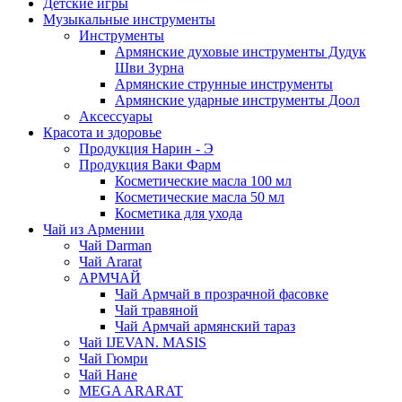
Детские игры
Музыкальные инструменты
Инструменты
Армянские духовые инструменты Дудук
Шви Зурна
Армянские струнные инструменты
Армянские ударные инструменты Доол
Аксессуары
Красота и здоровье
Продукция Нарин - Э
Продукция Ваки Фарм
Косметические масла 100 мл
Косметические масла 50 мл
Косметика для ухода
Чай из Армении
Чай Darman
Чай Ararat
АРМЧАЙ
Чай Армчай в прозрачной фасовке
Чай травяной
Чай Армчай армянский тараз
Чай IJEVAN. MASIS
Чай Гюмри
Чай Нане
MEGA ARARAT