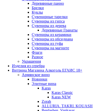
Деревянные панно
Брелки
Куклы
Сувенирные тарелки
Сувениры из гипса
Сувениры из дерева
Деревянные Гранаты
Сувениры из керамики
Сувениры из обсидиана
Сувениры из туфа
Сувениры на магните
Флаги
Разное
Украшения
Изделия из серебра
Витрина Магазина Алкоголь ЕГАИС 18+
Армянское вино
Новинки
Элитные вина
Karas
Karas Classic
Karas NEW
Zorah
ALLURIA. TAKRI. KOUASH
Berdashen. Vankasar