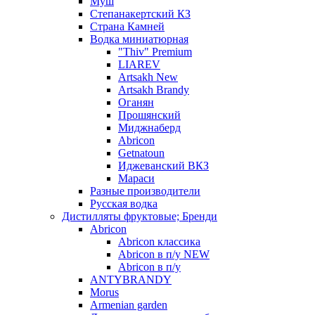
Муш
Степанакертский КЗ
Страна Камней
Водка миниатюрная
"Thiv" Premium
LIAREV
Artsakh New
Artsakh Brandy
Оганян
Прошянский
Миджнаберд
Abricon
Getnatoun
Иджеванский ВКЗ
Мараси
Разные производители
Русская водка
Дистилляты фруктовые; Бренди
Abricon
Abricon классика
Abricon в п/у NEW
Abricon в п/у
ANTYBRANDY
Morus
Armenian garden