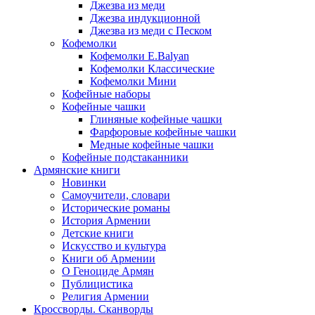
Джезва из меди
Джезва индукционной
Джезва из меди с Песком
Кофемолки
Кофемолки E.Balyan
Кофемолки Классические
Кофемолки Мини
Кофейные наборы
Кофейные чашки
Глиняные кофейные чашки
Фарфоровые кофейные чашки
Медные кофейные чашки
Кофейные подстаканники
Армянские книги
Новинки
Самоучители, словари
Исторические романы
История Армении
Детские книги
Иcкусство и культура
Книги об Армении
О Геноциде Армян
Публицистика
Религия Армении
Кроссворды. Сканворды