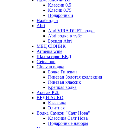
Классик 0,5
Класик 0,75
Подарочный
Налбандян
Abri
Abri VIRA DUET водка
Abri водка в тубе
Бренди Abri
МЕЦ СЮНИК
Armenia wine
Шахназарян ВКД
Getnatoun
Ginevan водка
Бочка Гиневан
Гиневан Золотая коллекция
Гиневан классик
Крепкая водка
Арегак К.З.
ВЕДИ АЛКО
Классика
Элитная
Водка Самкон "Саят Нова"
Классика Саят Нова
Подарочные наборы