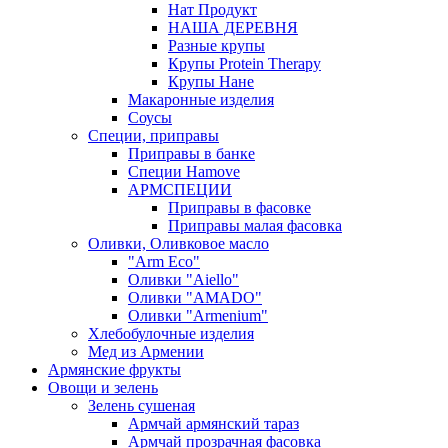
Нат Продукт
НАША ДЕРЕВНЯ
Разные крупы
Крупы Protein Therapy
Крупы Нане
Макаронные изделия
Соусы
Специи, приправы
Приправы в банке
Специи Hamove
АРМСПЕЦИИ
Приправы в фасовке
Приправы малая фасовка
Оливки, Оливковое масло
"Arm Eco"
Оливки "Aiello"
Оливки "AMADO"
Оливки "Armenium"
Хлебобулочные изделия
Мед из Армении
Армянские фрукты
Овощи и зелень
Зелень сушеная
Армчай армянский тараз
Армчай прозрачная фасовка