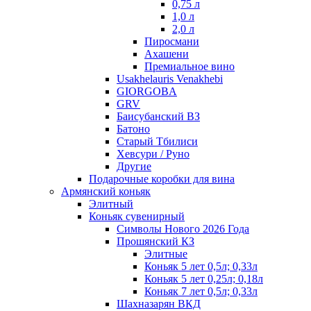
0,75 л
1,0 л
2,0 л
Пиросмани
Ахашени
Премиальное вино
Usakhelauris Venakhebi
GIORGOBA
GRV
Баисубанский ВЗ
Батоно
Старый Тбилиси
Хевсури / Руно
Другие
Подарочные коробки для вина
Армянский коньяк
Элитный
Коньяк сувенирный
Символы Нового 2026 Года
Прошянский КЗ
Элитные
Коньяк 5 лет 0,5л; 0,33л
Коньяк 5 лет 0,25л; 0,18л
Коньяк 7 лет 0,5л; 0,33л
Шахназарян ВКД