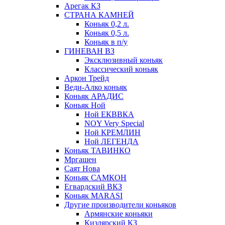
Арегак КЗ
СТРАНА КАМНЕЙ
Коньяк 0,2 л.
Коньяк 0,5 л.
Коньяк в п/у
ГИНЕВАН ВЗ
Эксклюзивный коньяк
Классический коньяк
Аркон Трейд
Веди-Алко коньяк
Коньяк АРАДИС
Коньяк Ной
Ной ЕКВВКА
NOY Very Special
Ной КРЕМЛИН
Ной ЛЕГЕНДА
Коньяк ТАВИНКО
Мргашен
Саят Нова
Коньяк САМКОН
Егвардский ВКЗ
Коньяк MARASI
Другие производители коньяков
Армянские коньяки
Кизлярский КЗ