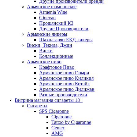
Другие производители бренди
Армянское шампанское
Armenia Wine
Ginevan
Прошянский КЗ
Другие Производители
Армянские ликеры
Шахназарян ЕКД ликеры
Виски, Текила, Джин
Виски
Коллекционные
Армянское пиво
Крафтовое Пиво
Армянское пиво Гюмри
Армянское пиво Киликия
Армянское пиво Котайк
Армянское пиво Дилижан
Разные производители
Витрина магазина сигареты 18+
Cигареты
SPS Cigaronne
Сigaronne
Tattoo by Cigaronne
Center
AMG