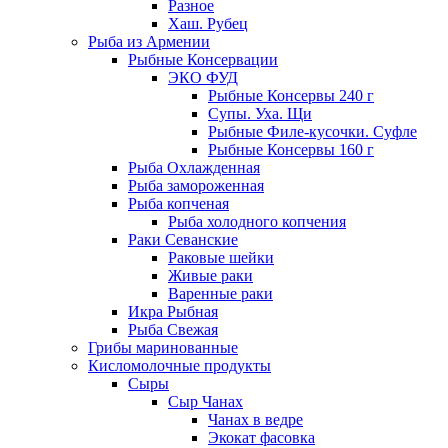
Разное
Хаш. Рубец
Рыба из Армении
Рыбные Консервации
ЭКО ФУД
Рыбные Консервы 240 г
Супы. Уха. Щи
Рыбные Филе-кусочки. Суфле
Рыбные Консервы 160 г
Рыба Охлажденная
Рыба замороженная
Рыба копченая
Рыба холодного копчения
Раки Севанские
Раковые шейки
Живые раки
Варенные раки
Икра Рыбная
Рыба Свежая
Грибы маринованные
Кисломолочные продукты
Сыры
Сыр Чанах
Чанах в ведре
Экокат фасовка