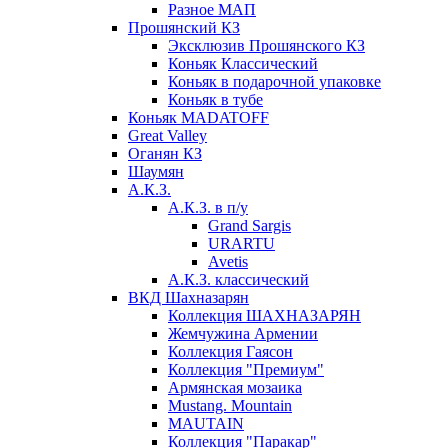
Разное МАП
Прошянский КЗ
Эксклюзив Прошянского КЗ
Коньяк Классический
Коньяк в подарочной упаковке
Коньяк в тубе
Коньяк MADATOFF
Great Valley
Оганян КЗ
Шаумян
А.К.З.
А.К.З. в п/у
Grand Sargis
URARTU
Avetis
А.К.З. классический
ВКД Шахназарян
Коллекция ШАХНАЗАРЯН
Жемчужина Армении
Коллекция Гаясон
Коллекция "Премиум"
Армянская мозаика
Mustang. Mountain
MAUTAIN
Коллекция "Паракар"