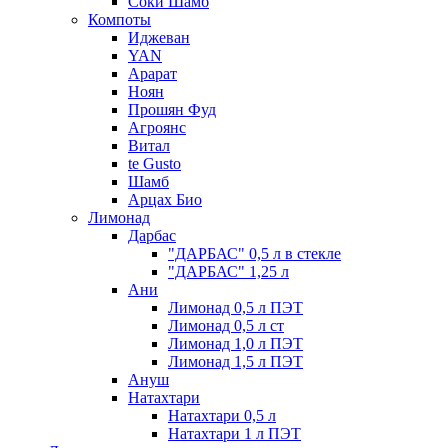
Соки Шамб
Компоты
Иджеван
YAN
Арарат
Ноян
Прошян Фуд
Агроянс
Витал
te Gusto
Шамб
Арцах Био
Лимонад
Дарбас
"ДАРБАС" 0,5 л в стекле
"ДАРБАС" 1,25 л
Ани
Лимонад 0,5 л ПЭТ
Лимонад 0,5 л ст
Лимонад 1,0 л ПЭТ
Лимонад 1,5 л ПЭТ
Ануш
Натахтари
Натахтари 0,5 л
Натахтари 1 л ПЭТ