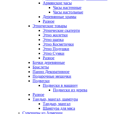
Армянские часы
Часы настенные
Часы настольные
Деревянные храмы
Разное
Этнические товары
Этнические скатерти
Этно жилетки
Этно шапка
Этно Косметички
Этно Подушки
Этно Сумки
Разное
Бочки деревянные
Браслеты
Панно Декоративное
Подарочные мешочки
Подвески
Подвески в машину
Подвески из дерева
Разное
Тандыр, мангал, шампура
Тандыр, мангал
Шампура для мяса
Сувениры из Армении