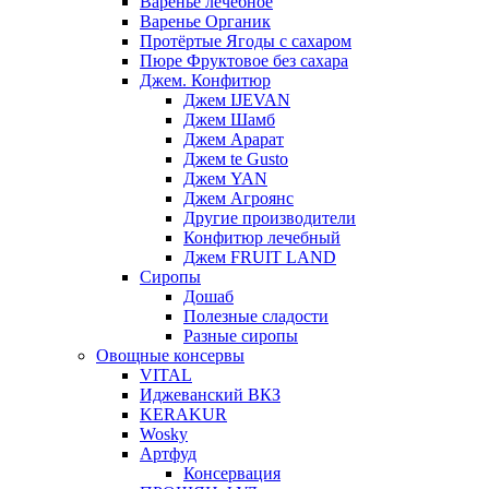
Варенье лечебное
Варенье Органик
Протёртые Ягоды с сахаром
Пюре Фруктовое без сахара
Джем. Конфитюр
Джем IJEVAN
Джем Шамб
Джем Арарат
Джем te Gusto
Джем YAN
Джем Агроянс
Другие производители
Конфитюр лечебный
Джем FRUIT LAND
Сиропы
Дошаб
Полезные сладости
Разные сиропы
Овощные консервы
VITAL
Иджеванский ВКЗ
KERAKUR
Wosky
Артфуд
Консервация