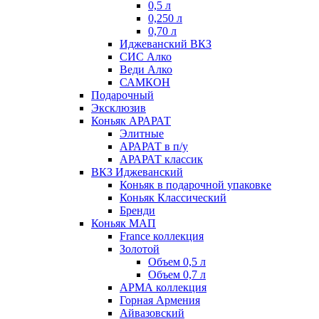
0,5 л
0,250 л
0,70 л
Иджеванский ВКЗ
СИС Алко
Веди Алко
САМКОН
Подарочный
Эксклюзив
Коньяк АРАРАТ
Элитные
АРАРАТ в п/у
АРАРАТ классик
ВКЗ Иджеванский
Коньяк в подарочной упаковке
Коньяк Классический
Бренди
Коньяк МАП
France коллекция
Золотой
Объем 0,5 л
Объем 0,7 л
АРМА коллекция
Горная Армения
Айвазовский