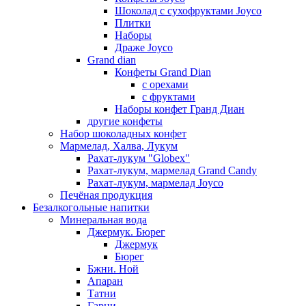
Шоколад с сухофруктами Joyco
Плитки
Наборы
Драже Joyco
Grand dian
Конфеты Grand Dian
с орехами
с фруктами
Наборы конфет Гранд Диан
другие конфеты
Набор шоколадных конфет
Мармелад, Халва, Лукум
Рахат-лукум "Globex"
Рахат-лукум, мармелад Grand Candy
Рахат-лукум, мармелад Joyco
Печёная продукция
Безалкогольные напитки
Минеральная вода
Джермук. Бюрег
Джермук
Бюрег
Бжни. Ной
Апаран
Татни
Гарни