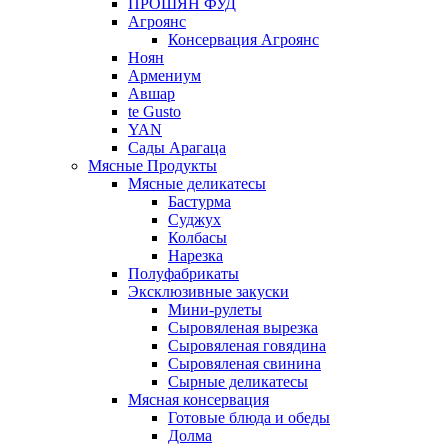
ПРОШЯН ФУД
Агроянс
Консервация Агроянс
Ноян
Армениум
Авшар
te Gusto
YAN
Сады Арагаца
Мясные Продукты
Мясные деликатесы
Бастурма
Суджух
Колбасы
Нарезка
Полуфабрикаты
Эксклюзивные закуски
Мини-рулеты
Сыровяленая вырезка
Сыровяленая говядина
Сыровяленая свинина
Сырные деликатесы
Мясная консервация
Готовые блюда и обеды
Долма