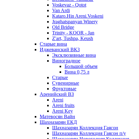
Voskevaz - Qotot
Van Ardi
Kataro.Hin Areni.Voskeni
Jraghatspanyan Winery
Old Bridge
Trinity - KOOR - Jan
Z'art, Tushpa, Keush
Старые вина
Иджеванский ВК3
Эксклюзивные вина
Виноградное
Большой объем
Вина 0,75 л
Старые
Сувенирные
Фруктовые
Аренийский ВЗ
Areni
Areni fruits
Areni Key
Матевосян Вайн
Шахназарян ЕКД
Шахназарян Коллекция Гаясон
Шахназарян Коллекция Гаясон п/у
Шахназарян Новогодняя Коллекция