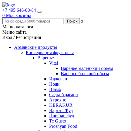
+7 495 646-88-84
0
Моя корзина
x
Меню каталога
Меню сайта
Вход / Регистрация
Армянские продукты
Консервация фруктовая
Варенье
Vital
Варенье маленький объем
Варенье большой объем
Иджеван
Ноян
Шамб
Сады Арагаца
Агроянс
KERAKUR
Варга - Фуд
Прошян фуд
Te Gusto
Proshyan Food