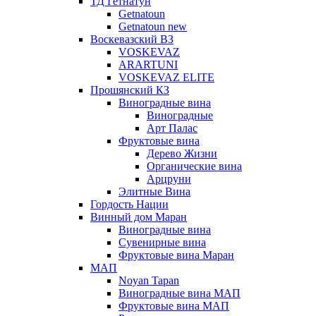
ТД Гетнатун
Getnatoun
Getnatoun new
Воскевазский ВЗ
VOSKEVAZ
ARARTUNI
VOSKEVAZ ELITE
Прошянский КЗ
Виноградные вина
Виноградные
Арт Палас
Фруктовые вина
Дерево Жизни
Органические вина
Арцруни
Элитные Вина
Гордость Нации
Винный дом Маран
Виноградные вина
Сувенирные вина
Фруктовые вина Маран
МАП
Noyan Tapan
Виноградные вина МАП
Фруктовые вина МАП