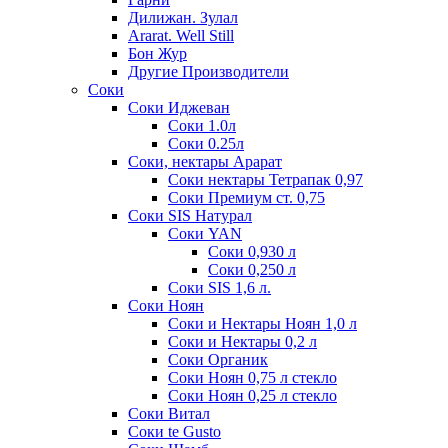
Дилижан. Зулал
Ararat. Well Still
Бон Жур
Другие Производители
Соки
Соки Иджеван
Соки 1.0л
Соки 0.25л
Соки, нектары Арарат
Соки нектары Тетрапак 0,97
Соки Премиум ст. 0,75
Соки SIS Натурал
Соки YAN
Соки 0,930 л
Соки 0,250 л
Соки SIS 1,6 л.
Соки Ноян
Соки и Нектары Ноян 1,0 л
Соки и Нектары 0,2 л
Соки Органик
Соки Ноян 0,75 л стекло
Соки Ноян 0,25 л стекло
Соки Витал
Соки te Gusto