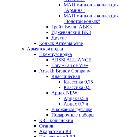
МАП миньоны коллекция
"Армина"
МАП миньоны коллекция
"Золотой коньяк"
Грейт Велли АВКЗ
Иджеванский ВКЗ
Другие
Коньяк Armenia wine
Армянская водка
Премиум водка
ARSSI ALLIANCE
Thiv «Eau de Vie»
Artsakh Brandy Company
Классическая
Классика 0,75
Классика 0,5
Арцах NEW
Арцах 0.5 л
Арцах 0.7 л
В кожаном футляре
Подарочные наборы
КЗ Прошянский
Оганян
Араратский КЗ
Иджеванский ВЗ