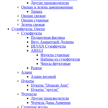
Другие производители
Овощи и зелень замороженные
Tamara
Овощи свежие
Овощи сушеные
Зелень свежая
Сухофрукты. Орехи
Сухофрукты
Подарочная фасовка
Вкус Араратской Долины
IJEVAN Сухофрукты
AREGI
Фрукты сушеные
Наборы из сухофруктов
Чипсы фруктовые
Разное
Алани
Алани весовой
Цукаты
Цукаты "Циацан Ани"
Цукаты "другое"
Чурчхела
Другие производители
Чурчела Дары Армении
Сушеные ягоды