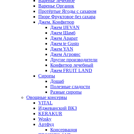
Варенье лечебное
Варенье Органик
Протёртые Ягоды с сахаром
Пюре Фруктовое без сахара
Джем. Конфитюр
Джем IJEVAN
Джем Шамб
Джем Арарат
Джем te Gusto
Джем YAN
Джем Агроянс
Другие производители
Конфитюр лечебный
Джем FRUIT LAND
Сиропы
Дошаб
Полезные сладости
Разные сиропы
Овощные консервы
VITAL
Иджеванский ВКЗ
KERAKUR
Wosky
Артфуд
Консервация