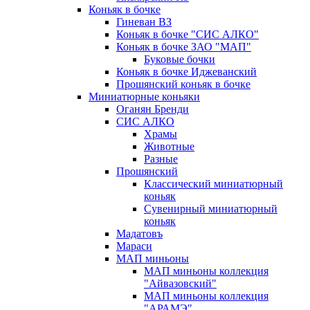
Коньяк в бочке
Гиневан ВЗ
Коньяк в бочке "СИС АЛКО"
Коньяк в бочке ЗАО "МАП"
Буковые бочки
Коньяк в бочке Иджеванский
Прошянский коньяк в бочке
Миниатюрные коньяки
Оганян Бренди
СИС АЛКО
Храмы
Животные
Разные
Прошянский
Классический миниатюрный
коньяк
Сувенирный миниатюрный
коньяк
Мадатовъ
Мараси
МАП миньоны
МАП миньоны коллекция
"Айвазовский"
МАП миньоны коллекция
"АРАМЭ"