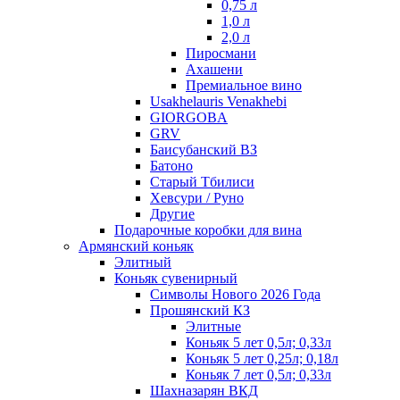
0,75 л
1,0 л
2,0 л
Пиросмани
Ахашени
Премиальное вино
Usakhelauris Venakhebi
GIORGOBA
GRV
Баисубанский ВЗ
Батоно
Старый Тбилиси
Хевсури / Руно
Другие
Подарочные коробки для вина
Армянский коньяк
Элитный
Коньяк сувенирный
Символы Нового 2026 Года
Прошянский КЗ
Элитные
Коньяк 5 лет 0,5л; 0,33л
Коньяк 5 лет 0,25л; 0,18л
Коньяк 7 лет 0,5л; 0,33л
Шахназарян ВКД