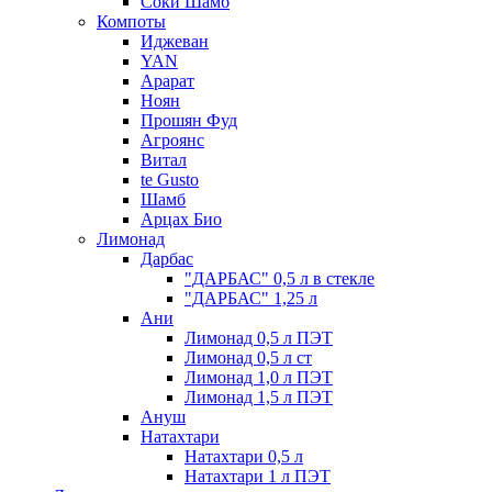
Соки Шамб
Компоты
Иджеван
YAN
Арарат
Ноян
Прошян Фуд
Агроянс
Витал
te Gusto
Шамб
Арцах Био
Лимонад
Дарбас
"ДАРБАС" 0,5 л в стекле
"ДАРБАС" 1,25 л
Ани
Лимонад 0,5 л ПЭТ
Лимонад 0,5 л ст
Лимонад 1,0 л ПЭТ
Лимонад 1,5 л ПЭТ
Ануш
Натахтари
Натахтари 0,5 л
Натахтари 1 л ПЭТ