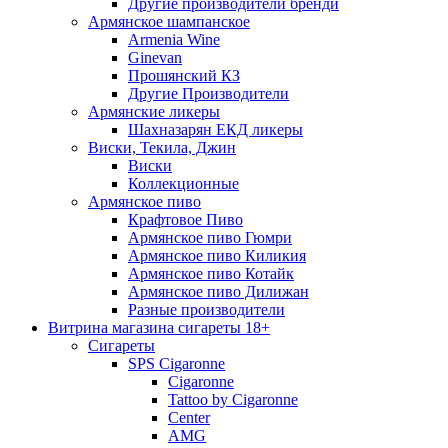
Другие производители бренди
Армянское шампанское
Armenia Wine
Ginevan
Прошянский КЗ
Другие Производители
Армянские ликеры
Шахназарян ЕКД ликеры
Виски, Текила, Джин
Виски
Коллекционные
Армянское пиво
Крафтовое Пиво
Армянское пиво Гюмри
Армянское пиво Киликия
Армянское пиво Котайк
Армянское пиво Дилижан
Разные производители
Витрина магазина сигареты 18+
Cигареты
SPS Cigaronne
Сigaronne
Tattoo by Cigaronne
Center
AMG