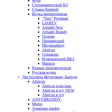
Муш
Степанакертский КЗ
Страна Камней
Водка миниатюрная
"Thiv" Premium
LIAREV
Artsakh New
Artsakh Brandy
Оганян
Прошянский
Миджнаберд
Abricon
Getnatoun
Иджеванский ВКЗ
Мараси
Разные производители
Русская водка
Дистилляты фруктовые; Бренди
Abricon
Abricon классика
Abricon в п/у NEW
Abricon в п/у
ANTYBRANDY
Morus
Armenian garden