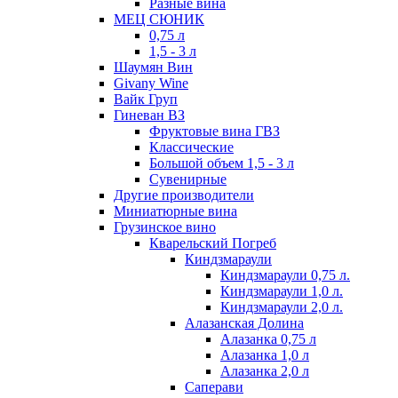
Разные вина
МЕЦ СЮНИК
0,75 л
1,5 - 3 л
Шаумян Вин
Givany Wine
Вайк Груп
Гиневан ВЗ
Фруктовые вина ГВЗ
Классические
Большой объем 1,5 - 3 л
Сувенирные
Другие производители
Миниатюрные вина
Грузинское вино
Кварельский Погреб
Киндзмараули
Киндзмараули 0,75 л.
Киндзмараули 1,0 л.
Киндзмараули 2,0 л.
Алазанская Долина
Алазанка 0,75 л
Алазанка 1,0 л
Алазанка 2,0 л
Саперави