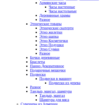
Армянские часы
Часы настенные
Часы настольные
Деревянные храмы
Разное
Этнические товары
Этнические скатерти
Этно жилетки
Этно шапка
Этно Косметички
Этно Подушки
Этно Сумки
Разное
Бочки деревянные
Браслеты
Панно Декоративное
Подарочные мешочки
Подвески
Подвески в машину
Подвески из дерева
Разное
Тандыр, мангал, шампура
Тандыр, мангал
Шампура для мяса
Сувениры из Армении