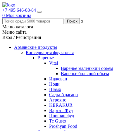
+7 495 646-88-84
0
Моя корзина
x
Меню каталога
Меню сайта
Вход / Регистрация
Армянские продукты
Консервация фруктовая
Варенье
Vital
Варенье маленький объем
Варенье большой объем
Иджеван
Ноян
Шамб
Сады Арагаца
Агроянс
KERAKUR
Варга - Фуд
Прошян фуд
Te Gusto
Proshyan Food