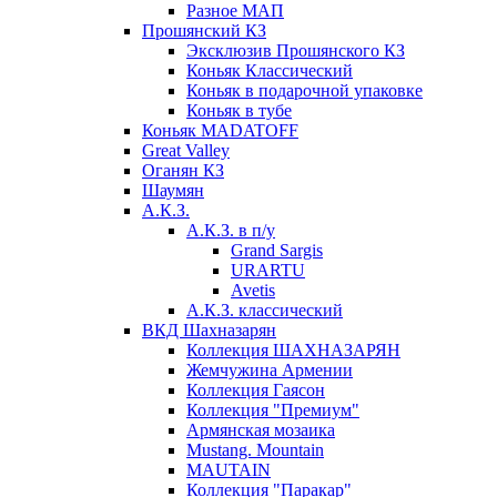
Разное МАП
Прошянский КЗ
Эксклюзив Прошянского КЗ
Коньяк Классический
Коньяк в подарочной упаковке
Коньяк в тубе
Коньяк MADATOFF
Great Valley
Оганян КЗ
Шаумян
А.К.З.
А.К.З. в п/у
Grand Sargis
URARTU
Avetis
А.К.З. классический
ВКД Шахназарян
Коллекция ШАХНАЗАРЯН
Жемчужина Армении
Коллекция Гаясон
Коллекция "Премиум"
Армянская мозаика
Mustang. Mountain
MAUTAIN
Коллекция "Паракар"