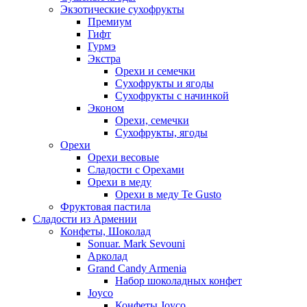
Экзотические сухофрукты
Премиум
Гифт
Гурмэ
Экстра
Орехи и семечки
Сухофрукты и ягоды
Сухофрукты с начинкой
Эконом
Орехи, семечки
Сухофрукты, ягоды
Орехи
Орехи весовые
Сладости с Орехами
Орехи в меду
Орехи в меду Te Gusto
Фруктовая пастила
Сладости из Армении
Конфеты, Шоколад
Sonuar. Mark Sevouni
Арколад
Grand Candy Armenia
Набор шоколадных конфет
Joyco
Конфеты Joyco