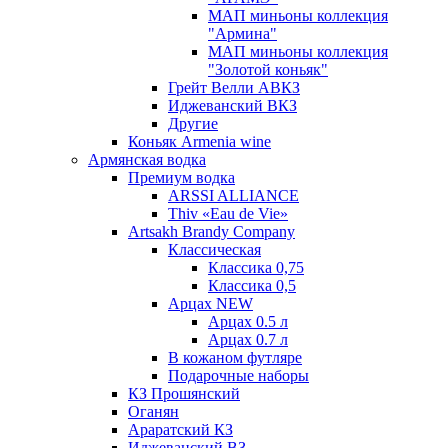
МАП миньоны коллекция
"Армина"
МАП миньоны коллекция
"Золотой коньяк"
Грейт Велли АВКЗ
Иджеванский ВКЗ
Другие
Коньяк Armenia wine
Армянская водка
Премиум водка
ARSSI ALLIANCE
Thiv «Eau de Vie»
Artsakh Brandy Company
Классическая
Классика 0,75
Классика 0,5
Арцах NEW
Арцах 0.5 л
Арцах 0.7 л
В кожаном футляре
Подарочные наборы
КЗ Прошянский
Оганян
Араратский КЗ
Иджеванский ВЗ