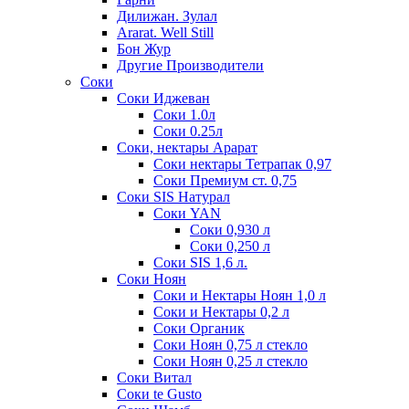
Дилижан. Зулал
Ararat. Well Still
Бон Жур
Другие Производители
Соки
Соки Иджеван
Соки 1.0л
Соки 0.25л
Соки, нектары Арарат
Соки нектары Тетрапак 0,97
Соки Премиум ст. 0,75
Соки SIS Натурал
Соки YAN
Соки 0,930 л
Соки 0,250 л
Соки SIS 1,6 л.
Соки Ноян
Соки и Нектары Ноян 1,0 л
Соки и Нектары 0,2 л
Соки Органик
Соки Ноян 0,75 л стекло
Соки Ноян 0,25 л стекло
Соки Витал
Соки te Gusto