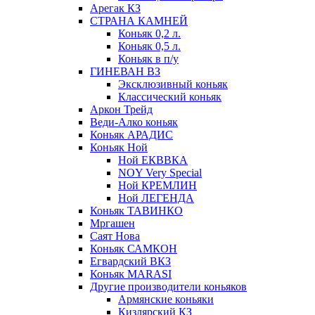
Арегак КЗ
СТРАНА КАМНЕЙ
Коньяк 0,2 л.
Коньяк 0,5 л.
Коньяк в п/у
ГИНЕВАН ВЗ
Эксклюзивный коньяк
Классический коньяк
Аркон Трейд
Веди-Алко коньяк
Коньяк АРАДИС
Коньяк Ной
Ной ЕКВВКА
NOY Very Special
Ной КРЕМЛИН
Ной ЛЕГЕНДА
Коньяк ТАВИНКО
Мргашен
Саят Нова
Коньяк САМКОН
Егвардский ВКЗ
Коньяк MARASI
Другие производители коньяков
Армянские коньяки
Кизлярский КЗ