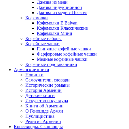
Джезва из меди
Джезва индукционной
Джезва из меди с Песком
Кофемолки
Кофемолки E.Balyan
Кофемолки Классические
Кофемолки Мини
Кофейные наборы
Кофейные чашки
Глиняные кофейные чашки
Фарфоровые кофейные чашки
Медные кофейные чашки
Кофейные подстаканники
Армянские книги
Новинки
Самоучители, словари
Исторические романы
История Армении
Детские книги
Иcкусство и культура
Книги об Армении
О Геноциде Армян
Публицистика
Религия Армении
Кроссворды. Сканворды