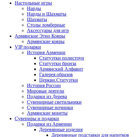
Настольные игры
Нарды
Нарды и Шахматы
Шахматы
Столы ломберные
Аксессуары для игр
Армянские Этно Ковры
Армянские ковры
VIP подарки
История Армении
Статуэтки полистоун
Статуэтки бронза
Армянский Алфавит
Галерея образов
Церкви.Статуэтки
История России
Мировые деятели
Подарки из Дерева
Сувенирные светильники
Сувенирные ночники
Армянские монеты
Сувениры и подарки
Подарки из Армении
Деревянные изделия
Деревянные подставки для напитков