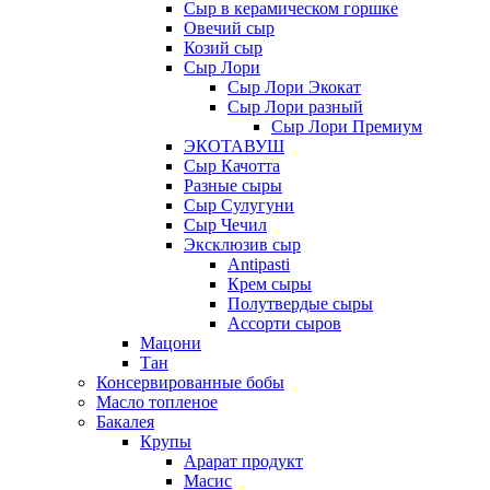
Сыр в керамическом горшке
Овечий сыр
Козий сыр
Сыр Лори
Сыр Лори Экокат
Сыр Лори разный
Сыр Лори Премиум
ЭКОТАВУШ
Сыр Качотта
Разные сыры
Сыр Сулугуни
Сыр Чечил
Эксклюзив сыр
Antipasti
Крем сыры
Полутвердые сыры
Ассорти сыров
Мацони
Тан
Консервированные бобы
Масло топленое
Бакалея
Крупы
Арарат продукт
Масис