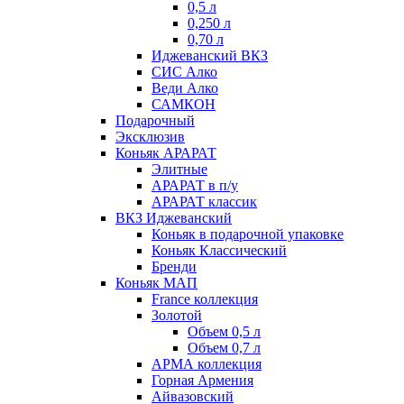
0,5 л
0,250 л
0,70 л
Иджеванский ВКЗ
СИС Алко
Веди Алко
САМКОН
Подарочный
Эксклюзив
Коньяк АРАРАТ
Элитные
АРАРАТ в п/у
АРАРАТ классик
ВКЗ Иджеванский
Коньяк в подарочной упаковке
Коньяк Классический
Бренди
Коньяк МАП
France коллекция
Золотой
Объем 0,5 л
Объем 0,7 л
АРМА коллекция
Горная Армения
Айвазовский