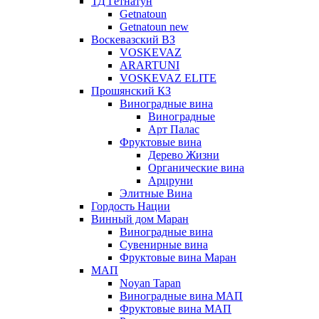
ТД Гетнатун
Getnatoun
Getnatoun new
Воскевазский ВЗ
VOSKEVAZ
ARARTUNI
VOSKEVAZ ELITE
Прошянский КЗ
Виноградные вина
Виноградные
Арт Палас
Фруктовые вина
Дерево Жизни
Органические вина
Арцруни
Элитные Вина
Гордость Нации
Винный дом Маран
Виноградные вина
Сувенирные вина
Фруктовые вина Маран
МАП
Noyan Tapan
Виноградные вина МАП
Фруктовые вина МАП