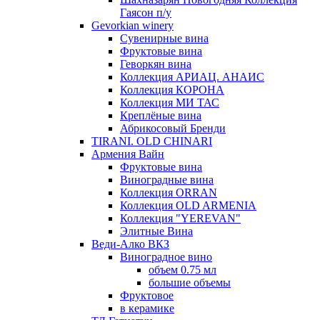
Гаясон п/у
Gevorkian winery
Сувенирные вина
Фруктовые вина
Геворкян вина
Коллекция АРИАЦ. АНАИС
Коллекция КОРОНА
Коллекция МИ ТАС
Креплёные вина
Абрикосовый Бренди
TIRANI. OLD CHINARI
Армения Вайн
Фруктовые вина
Виноградные вина
Коллекция ORRAN
Коллекция OLD ARMENIA
Коллекция "YEREVAN"
Элитные Вина
Веди-Алко ВКЗ
Виноградное вино
объем 0.75 мл
большие объемы
Фруктовое
в керамике