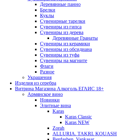
Деревянные панно
Брелки
Куклы
Сувенирные тарелки
Сувениры из гипса
Сувениры из дерева
Деревянные Гранаты
Сувениры из керамики
Сувениры из обсидиана
Сувениры из туфа
Сувениры на магните
Флаги
Разное
Украшения
Изделия из серебра
Витрина Магазина Алкоголь ЕГАИС 18+
Армянское вино
Новинки
Элитные вина
Karas
Karas Classic
Karas NEW
Zorah
ALLURIA. TAKRI. KOUASH
Berdashen. Vankasar