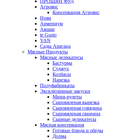
ПРОШЯН ФУД
Агроянс
Консервация Агроянс
Ноян
Армениум
Авшар
te Gusto
YAN
Сады Арагаца
Мясные Продукты
Мясные деликатесы
Бастурма
Суджух
Колбасы
Нарезка
Полуфабрикаты
Эксклюзивные закуски
Мини-рулеты
Сыровяленая вырезка
Сыровяленая говядина
Сыровяленая свинина
Сырные деликатесы
Мясная консервация
Готовые блюда и обеды
Долма