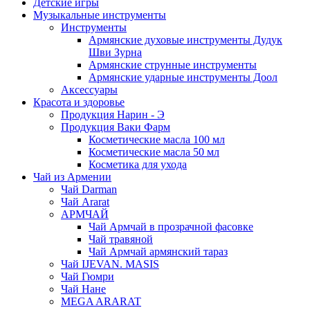
Детские игры
Музыкальные инструменты
Инструменты
Армянские духовые инструменты Дудук
Шви Зурна
Армянские струнные инструменты
Армянские ударные инструменты Доол
Аксессуары
Красота и здоровье
Продукция Нарин - Э
Продукция Ваки Фарм
Косметические масла 100 мл
Косметические масла 50 мл
Косметика для ухода
Чай из Армении
Чай Darman
Чай Ararat
АРМЧАЙ
Чай Армчай в прозрачной фасовке
Чай травяной
Чай Армчай армянский тараз
Чай IJEVAN. MASIS
Чай Гюмри
Чай Нане
MEGA ARARAT