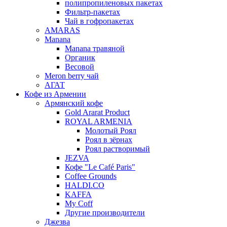
полипропиленовых пакетах
Фильтр-пакетах
Чай в гофропакетах
AMARAS
Manana
Manana травяной
Органик
Весовой
Meron berry чай
АГАТ
Кофе из Армении
Армянский кофе
Gold Ararat Product
ROYAL ARMENIA
Молотый Роял
Роял в зёрнах
Роял растворимый
JEZVA
Кофе "Le Café Paris"
Coffee Grounds
HALDI.CO
KAFFA
My Coff
Другие производители
Джезва