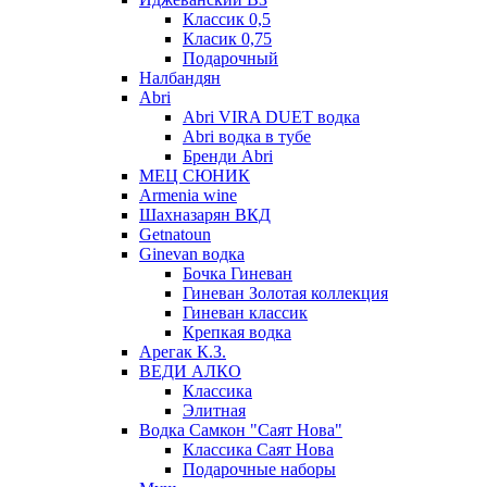
Классик 0,5
Класик 0,75
Подарочный
Налбандян
Abri
Abri VIRA DUET водка
Abri водка в тубе
Бренди Abri
МЕЦ СЮНИК
Armenia wine
Шахназарян ВКД
Getnatoun
Ginevan водка
Бочка Гиневан
Гиневан Золотая коллекция
Гиневан классик
Крепкая водка
Арегак К.З.
ВЕДИ АЛКО
Классика
Элитная
Водка Самкон "Саят Нова"
Классика Саят Нова
Подарочные наборы