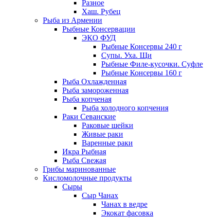
Разное
Хаш. Рубец
Рыба из Армении
Рыбные Консервации
ЭКО ФУД
Рыбные Консервы 240 г
Супы. Уха. Щи
Рыбные Филе-кусочки. Суфле
Рыбные Консервы 160 г
Рыба Охлажденная
Рыба замороженная
Рыба копченая
Рыба холодного копчения
Раки Севанские
Раковые шейки
Живые раки
Варенные раки
Икра Рыбная
Рыба Свежая
Грибы маринованные
Кисломолочные продукты
Сыры
Сыр Чанах
Чанах в ведре
Экокат фасовка