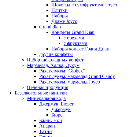
Шоколад с сухофруктами Joyco
Плитки
Наборы
Драже Joyco
Grand dian
Конфеты Grand Dian
с орехами
с фруктами
Наборы конфет Гранд Диан
другие конфеты
Набор шоколадных конфет
Мармелад, Халва, Лукум
Рахат-лукум "Globex"
Рахат-лукум, мармелад Grand Candy
Рахат-лукум, мармелад Joyco
Печёная продукция
Безалкогольные напитки
Минеральная вода
Джермук. Бюрег
Джермук
Бюрег
Бжни. Ной
Апаран
Татни
Гарни