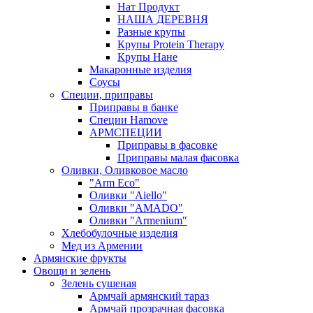
Нат Продукт
НАША ДЕРЕВНЯ
Разные крупы
Крупы Protein Therapy
Крупы Нане
Макаронные изделия
Соусы
Специи, приправы
Приправы в банке
Специи Hamove
АРМСПЕЦИИ
Приправы в фасовке
Приправы малая фасовка
Оливки, Оливковое масло
"Arm Eco"
Оливки "Aiello"
Оливки "AMADO"
Оливки "Armenium"
Хлебобулочные изделия
Мед из Армении
Армянские фрукты
Овощи и зелень
Зелень сушеная
Армчай армянский тараз
Армчай прозрачная фасовка