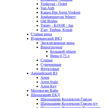
Voskevaz - Qotot
Van Ardi
Kataro.Hin Areni.Voskeni
Jraghatspanyan Winery
Old Bridge
Trinity - KOOR - Jan
Z'art, Tushpa, Keush
Старые вина
Иджеванский ВК3
Эксклюзивные вина
Виноградное
Большой объем
Вина 0,75 л
Старые
Сувенирные
Фруктовые
Аренийский ВЗ
Areni
Areni fruits
Areni Key
Матевосян Вайн
Шахназарян ЕКД
Шахназарян Коллекция Гаясон
Шахназарян Коллекция Гаясон п/у
Шахназарян Новогодняя Коллекция