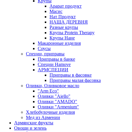
Крупы
Арарат продукт
Масис
Нат Продукт
НАША ДЕРЕВНЯ
Разные крупы
Крупы Protein Therapy
Крупы Нане
Макаронные изделия
Соусы
Специи, приправы
Приправы в банке
Специи Hamove
АРМСПЕЦИИ
Приправы в фасовке
Приправы малая фасовка
Оливки, Оливковое масло
"Arm Eco"
Оливки "Aiello"
Оливки "AMADO"
Оливки "Armenium"
Хлебобулочные изделия
Мед из Армении
Армянские фрукты
Овощи и зелень