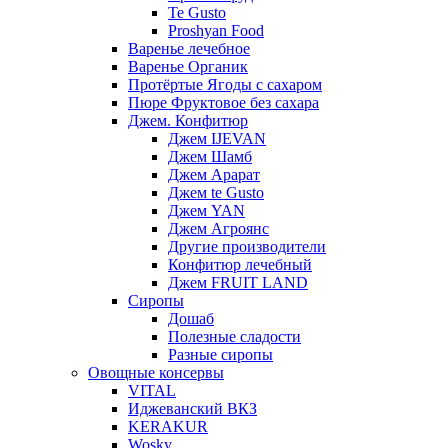
Te Gusto
Proshyan Food
Варенье лечебное
Варенье Органик
Протёртые Ягоды с сахаром
Пюре Фруктовое без сахара
Джем. Конфитюр
Джем IJEVAN
Джем Шамб
Джем Арарат
Джем te Gusto
Джем YAN
Джем Агроянс
Другие производители
Конфитюр лечебный
Джем FRUIT LAND
Сиропы
Дошаб
Полезные сладости
Разные сиропы
Овощные консервы
VITAL
Иджеванский ВКЗ
KERAKUR
Wosky