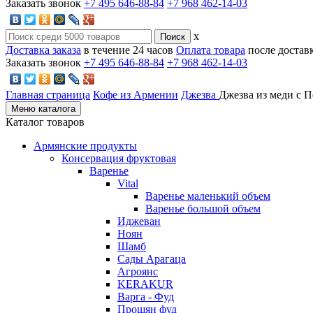
Заказать звонок
+7 495 646-88-84
+7 968 462-14-03
x
Доставка заказа
в течение 24 часов
Оплата товара
после достав
Заказать звонок
+7 495 646-88-84
+7 968 462-14-03
Главная страница
Кофе из Армении
Джезва
Джезва из меди с 
Меню каталога
Каталог товаров
Армянские продукты
Консервация фруктовая
Варенье
Vital
Варенье маленький объем
Варенье большой объем
Иджеван
Ноян
Шамб
Сады Арагаца
Агроянс
KERAKUR
Варга - Фуд
Прошян фуд