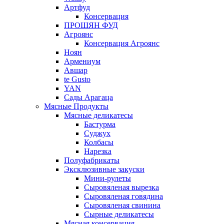
Артфуд
Консервация
ПРОШЯН ФУД
Агроянс
Консервация Агроянс
Ноян
Армениум
Авшар
te Gusto
YAN
Сады Арагаца
Мясные Продукты
Мясные деликатесы
Бастурма
Суджух
Колбасы
Нарезка
Полуфабрикаты
Эксклюзивные закуски
Мини-рулеты
Сыровяленая вырезка
Сыровяленая говядина
Сыровяленая свинина
Сырные деликатесы
Мясная консервация