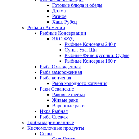
Готовые блюда и обеды
Долма
Разное
Хаш. Рубец
Рыба из Армении
Рыбные Консервации
ЭКО ФУД
Рыбные Консервы 240 г
Супы. Уха. Щи
Рыбные Филе-кусочки. Суфле
Рыбные Консервы 160 г
Рыба Охлажденная
Рыба замороженная
Рыба копченая
Рыба холодного копчения
Раки Севанские
Раковые шейки
Живые раки
Варенные раки
Икра Рыбная
Рыба Свежая
Грибы маринованные
Кисломолочные продукты
Сыры