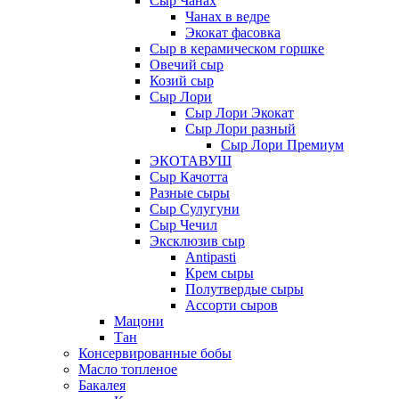
Сыр Чанах
Чанах в ведре
Экокат фасовка
Сыр в керамическом горшке
Овечий сыр
Козий сыр
Сыр Лори
Сыр Лори Экокат
Сыр Лори разный
Сыр Лори Премиум
ЭКОТАВУШ
Сыр Качотта
Разные сыры
Сыр Сулугуни
Сыр Чечил
Эксклюзив сыр
Antipasti
Крем сыры
Полутвердые сыры
Ассорти сыров
Мацони
Тан
Консервированные бобы
Масло топленое
Бакалея