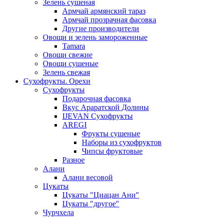
Зелень сушеная
Армчай армянский тараз
Армчай прозрачная фасовка
Другие производители
Овощи и зелень замороженные
Tamara
Овощи свежие
Овощи сушеные
Зелень свежая
Сухофрукты. Орехи
Сухофрукты
Подарочная фасовка
Вкус Араратской Долины
IJEVAN Сухофрукты
AREGI
Фрукты сушеные
Наборы из сухофруктов
Чипсы фруктовые
Разное
Алани
Алани весовой
Цукаты
Цукаты "Циацан Ани"
Цукаты "другое"
Чурчхела