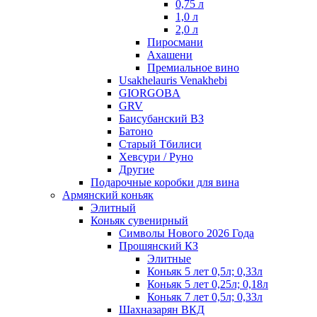
0,75 л
1,0 л
2,0 л
Пиросмани
Ахашени
Премиальное вино
Usakhelauris Venakhebi
GIORGOBA
GRV
Баисубанский ВЗ
Батоно
Старый Тбилиси
Хевсури / Руно
Другие
Подарочные коробки для вина
Армянский коньяк
Элитный
Коньяк сувенирный
Символы Нового 2026 Года
Прошянский КЗ
Элитные
Коньяк 5 лет 0,5л; 0,33л
Коньяк 5 лет 0,25л; 0,18л
Коньяк 7 лет 0,5л; 0,33л
Шахназарян ВКД