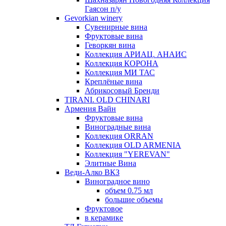
Гаясон п/у
Gevorkian winery
Сувенирные вина
Фруктовые вина
Геворкян вина
Коллекция АРИАЦ. АНАИС
Коллекция КОРОНА
Коллекция МИ ТАС
Креплёные вина
Абрикосовый Бренди
TIRANI. OLD CHINARI
Армения Вайн
Фруктовые вина
Виноградные вина
Коллекция ORRAN
Коллекция OLD ARMENIA
Коллекция "YEREVAN"
Элитные Вина
Веди-Алко ВКЗ
Виноградное вино
объем 0.75 мл
большие объемы
Фруктовое
в керамике