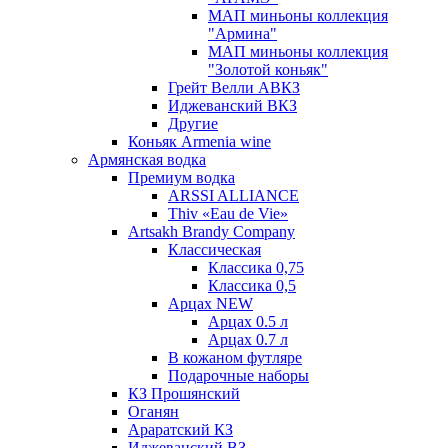
МАП миньоны коллекция
"Армина"
МАП миньоны коллекция
"Золотой коньяк"
Грейт Велли АВКЗ
Иджеванский ВКЗ
Другие
Коньяк Armenia wine
Армянская водка
Премиум водка
ARSSI ALLIANCE
Thiv «Eau de Vie»
Artsakh Brandy Company
Классическая
Классика 0,75
Классика 0,5
Арцах NEW
Арцах 0.5 л
Арцах 0.7 л
В кожаном футляре
Подарочные наборы
КЗ Прошянский
Оганян
Араратский КЗ
Иджеванский ВЗ