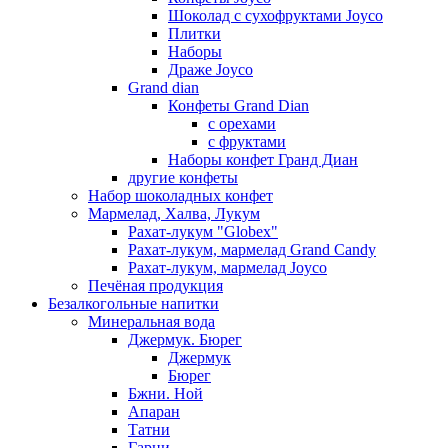
Шоколад с сухофруктами Joyco
Плитки
Наборы
Драже Joyco
Grand dian
Конфеты Grand Dian
с орехами
с фруктами
Наборы конфет Гранд Диан
другие конфеты
Набор шоколадных конфет
Мармелад, Халва, Лукум
Рахат-лукум "Globex"
Рахат-лукум, мармелад Grand Candy
Рахат-лукум, мармелад Joyco
Печёная продукция
Безалкогольные напитки
Минеральная вода
Джермук. Бюрег
Джермук
Бюрег
Бжни. Ной
Апаран
Татни
Гарни