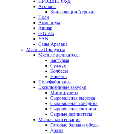
ПРОШЯН ФУД
Агроянс
Консервация Агроянс
Ноян
Армениум
Авшар
te Gusto
YAN
Сады Арагаца
Мясные Продукты
Мясные деликатесы
Бастурма
Суджух
Колбасы
Нарезка
Полуфабрикаты
Эксклюзивные закуски
Мини-рулеты
Сыровяленая вырезка
Сыровяленая говядина
Сыровяленая свинина
Сырные деликатесы
Мясная консервация
Готовые блюда и обеды
Долма