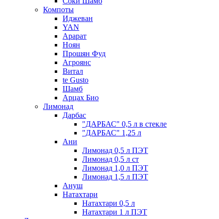
Соки Шамб
Компоты
Иджеван
YAN
Арарат
Ноян
Прошян Фуд
Агроянс
Витал
te Gusto
Шамб
Арцах Био
Лимонад
Дарбас
"ДАРБАС" 0,5 л в стекле
"ДАРБАС" 1,25 л
Ани
Лимонад 0,5 л ПЭТ
Лимонад 0,5 л ст
Лимонад 1,0 л ПЭТ
Лимонад 1,5 л ПЭТ
Ануш
Натахтари
Натахтари 0,5 л
Натахтари 1 л ПЭТ