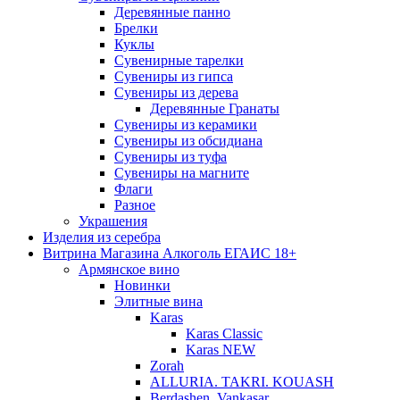
Деревянные панно
Брелки
Куклы
Сувенирные тарелки
Сувениры из гипса
Сувениры из дерева
Деревянные Гранаты
Сувениры из керамики
Сувениры из обсидиана
Сувениры из туфа
Сувениры на магните
Флаги
Разное
Украшения
Изделия из серебра
Витрина Магазина Алкоголь ЕГАИС 18+
Армянское вино
Новинки
Элитные вина
Karas
Karas Classic
Karas NEW
Zorah
ALLURIA. TAKRI. KOUASH
Berdashen. Vankasar