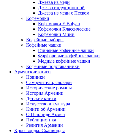
Джезва из меди
Джезва индукционной
Джезва из меди с Песком
Кофемолки
Кофемолки E.Balyan
Кофемолки Классические
Кофемолки Мини
Кофейные наборы
Кофейные чашки
Глиняные кофейные чашки
Фарфоровые кофейные чашки
Медные кофейные чашки
Кофейные подстаканники
Армянские книги
Новинки
Самоучители, словари
Исторические романы
История Армении
Детские книги
Иcкусство и культура
Книги об Армении
О Геноциде Армян
Публицистика
Религия Армении
Кроссворды. Сканворды