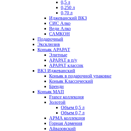
0,5 л
0,250 л
0,70 л
Иджеванский ВКЗ
СИС Алко
Веди Алко
САМКОН
Подарочный
Эксклюзив
Коньяк АРАРАТ
Элитные
АРАРАТ в п/у
АРАРАТ классик
ВКЗ Иджеванский
Коньяк в подарочной упаковке
Коньяк Классический
Бренди
Коньяк МАП
France коллекция
Золотой
Объем 0,5 л
Объем 0,7 л
АРМА коллекция
Горная Армения
Айвазовский