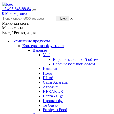
+7 495 646-88-84
0
Моя корзина
x
Меню каталога
Меню сайта
Вход / Регистрация
Армянские продукты
Консервация фруктовая
Варенье
Vital
Варенье маленький объем
Варенье большой объем
Иджеван
Ноян
Шамб
Сады Арагаца
Агроянс
KERAKUR
Варга - Фуд
Прошян фуд
Te Gusto
Proshyan Food