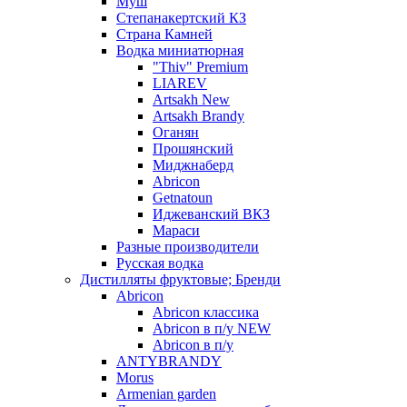
Муш
Степанакертский КЗ
Страна Камней
Водка миниатюрная
"Thiv" Premium
LIAREV
Artsakh New
Artsakh Brandy
Оганян
Прошянский
Миджнаберд
Abricon
Getnatoun
Иджеванский ВКЗ
Мараси
Разные производители
Русская водка
Дистилляты фруктовые; Бренди
Abricon
Abricon классика
Abricon в п/у NEW
Abricon в п/у
ANTYBRANDY
Morus
Armenian garden