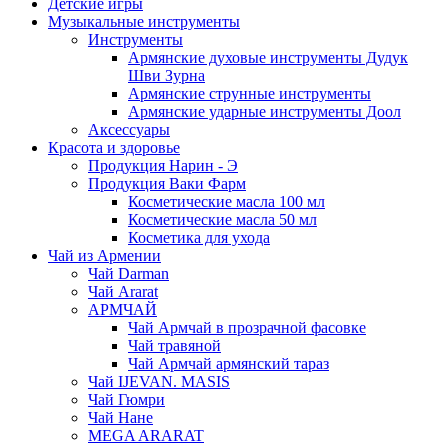
Детские игры
Музыкальные инструменты
Инструменты
Армянские духовые инструменты Дудук
Шви Зурна
Армянские струнные инструменты
Армянские ударные инструменты Доол
Аксессуары
Красота и здоровье
Продукция Нарин - Э
Продукция Ваки Фарм
Косметические масла 100 мл
Косметические масла 50 мл
Косметика для ухода
Чай из Армении
Чай Darman
Чай Ararat
АРМЧАЙ
Чай Армчай в прозрачной фасовке
Чай травяной
Чай Армчай армянский тараз
Чай IJEVAN. MASIS
Чай Гюмри
Чай Нане
MEGA ARARAT