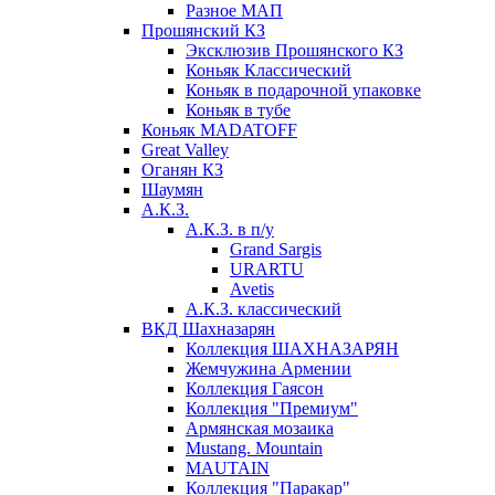
Разное МАП
Прошянский КЗ
Эксклюзив Прошянского КЗ
Коньяк Классический
Коньяк в подарочной упаковке
Коньяк в тубе
Коньяк MADATOFF
Great Valley
Оганян КЗ
Шаумян
А.К.З.
А.К.З. в п/у
Grand Sargis
URARTU
Avetis
А.К.З. классический
ВКД Шахназарян
Коллекция ШАХНАЗАРЯН
Жемчужина Армении
Коллекция Гаясон
Коллекция "Премиум"
Армянская мозаика
Mustang. Mountain
MAUTAIN
Коллекция "Паракар"