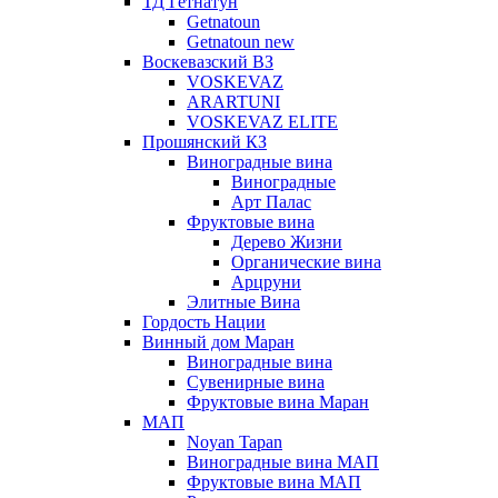
ТД Гетнатун
Getnatoun
Getnatoun new
Воскевазский ВЗ
VOSKEVAZ
ARARTUNI
VOSKEVAZ ELITE
Прошянский КЗ
Виноградные вина
Виноградные
Арт Палас
Фруктовые вина
Дерево Жизни
Органические вина
Арцруни
Элитные Вина
Гордость Нации
Винный дом Маран
Виноградные вина
Сувенирные вина
Фруктовые вина Маран
МАП
Noyan Tapan
Виноградные вина МАП
Фруктовые вина МАП