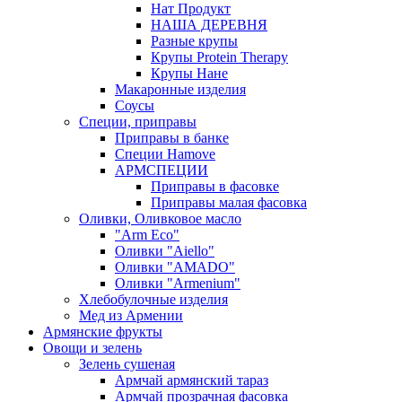
Нат Продукт
НАША ДЕРЕВНЯ
Разные крупы
Крупы Protein Therapy
Крупы Нане
Макаронные изделия
Соусы
Специи, приправы
Приправы в банке
Специи Hamove
АРМСПЕЦИИ
Приправы в фасовке
Приправы малая фасовка
Оливки, Оливковое масло
"Arm Eco"
Оливки "Aiello"
Оливки "AMADO"
Оливки "Armenium"
Хлебобулочные изделия
Мед из Армении
Армянские фрукты
Овощи и зелень
Зелень сушеная
Армчай армянский тараз
Армчай прозрачная фасовка