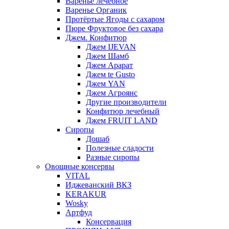
Варенье лечебное
Варенье Органик
Протёртые Ягоды с сахаром
Пюре Фруктовое без сахара
Джем. Конфитюр
Джем IJEVAN
Джем Шамб
Джем Арарат
Джем te Gusto
Джем YAN
Джем Агроянс
Другие производители
Конфитюр лечебный
Джем FRUIT LAND
Сиропы
Дошаб
Полезные сладости
Разные сиропы
Овощные консервы
VITAL
Иджеванский ВКЗ
KERAKUR
Wosky
Артфуд
Консервация