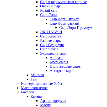
Сыр в керамическом горшке
Овечий сыр
Козий сыр
Сыр Лори
Сыр Лори Экокат
Сыр Лори разный
Сыр Лори Премиум
ЭКОТАВУШ
Сыр Качотта
Разные сыры
Сыр Сулугуни
Сыр Чечил
Эксклюзив сыр
Antipasti
Крем сыры
Полутвердые сыры
Ассорти сыров
Мацони
Тан
Консервированные бобы
Масло топленое
Бакалея
Крупы
Арарат продукт
Масис