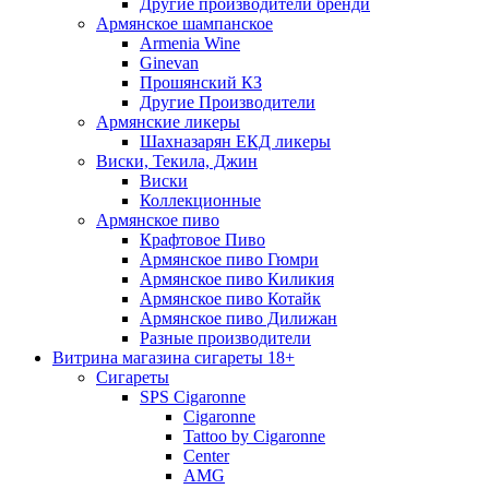
Другие производители бренди
Армянское шампанское
Armenia Wine
Ginevan
Прошянский КЗ
Другие Производители
Армянские ликеры
Шахназарян ЕКД ликеры
Виски, Текила, Джин
Виски
Коллекционные
Армянское пиво
Крафтовое Пиво
Армянское пиво Гюмри
Армянское пиво Киликия
Армянское пиво Котайк
Армянское пиво Дилижан
Разные производители
Витрина магазина сигареты 18+
Cигареты
SPS Cigaronne
Сigaronne
Tattoo by Cigaronne
Center
AMG