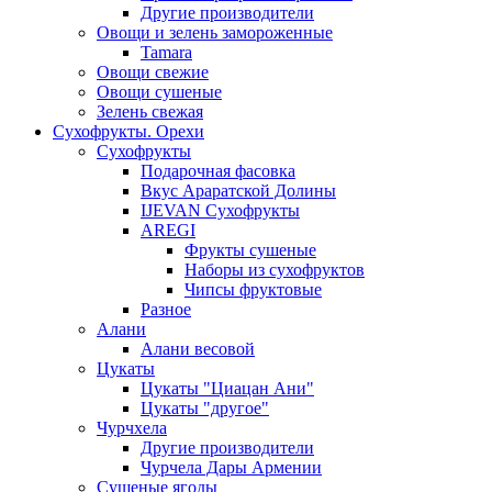
Другие производители
Овощи и зелень замороженные
Tamara
Овощи свежие
Овощи сушеные
Зелень свежая
Сухофрукты. Орехи
Сухофрукты
Подарочная фасовка
Вкус Араратской Долины
IJEVAN Сухофрукты
AREGI
Фрукты сушеные
Наборы из сухофруктов
Чипсы фруктовые
Разное
Алани
Алани весовой
Цукаты
Цукаты "Циацан Ани"
Цукаты "другое"
Чурчхела
Другие производители
Чурчела Дары Армении
Сушеные ягоды