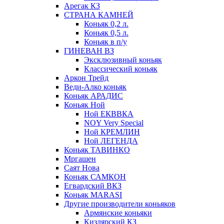
Арегак КЗ
СТРАНА КАМНЕЙ
Коньяк 0,2 л.
Коньяк 0,5 л.
Коньяк в п/у
ГИНЕВАН ВЗ
Эксклюзивный коньяк
Классический коньяк
Аркон Трейд
Веди-Алко коньяк
Коньяк АРАДИС
Коньяк Ной
Ной ЕКВВКА
NOY Very Special
Ной КРЕМЛИН
Ной ЛЕГЕНДА
Коньяк ТАВИНКО
Мргашен
Саят Нова
Коньяк САМКОН
Егвардский ВКЗ
Коньяк MARASI
Другие производители коньяков
Армянские коньяки
Кизлярский КЗ