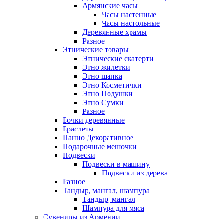
Армянские часы
Часы настенные
Часы настольные
Деревянные храмы
Разное
Этнические товары
Этнические скатерти
Этно жилетки
Этно шапка
Этно Косметички
Этно Подушки
Этно Сумки
Разное
Бочки деревянные
Браслеты
Панно Декоративное
Подарочные мешочки
Подвески
Подвески в машину
Подвески из дерева
Разное
Тандыр, мангал, шампура
Тандыр, мангал
Шампура для мяса
Сувениры из Армении