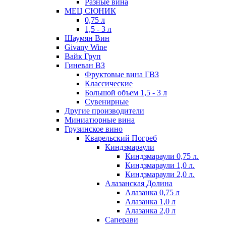
Разные вина
МЕЦ СЮНИК
0,75 л
1,5 - 3 л
Шаумян Вин
Givany Wine
Вайк Груп
Гиневан ВЗ
Фруктовые вина ГВЗ
Классические
Большой объем 1,5 - 3 л
Сувенирные
Другие производители
Миниатюрные вина
Грузинское вино
Кварельский Погреб
Киндзмараули
Киндзмараули 0,75 л.
Киндзмараули 1,0 л.
Киндзмараули 2,0 л.
Алазанская Долина
Алазанка 0,75 л
Алазанка 1,0 л
Алазанка 2,0 л
Саперави