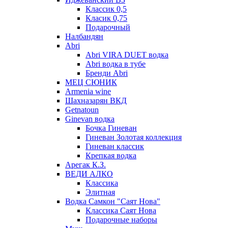
Классик 0,5
Класик 0,75
Подарочный
Налбандян
Abri
Abri VIRA DUET водка
Abri водка в тубе
Бренди Abri
МЕЦ СЮНИК
Armenia wine
Шахназарян ВКД
Getnatoun
Ginevan водка
Бочка Гиневан
Гиневан Золотая коллекция
Гиневан классик
Крепкая водка
Арегак К.З.
ВЕДИ АЛКО
Классика
Элитная
Водка Самкон "Саят Нова"
Классика Саят Нова
Подарочные наборы