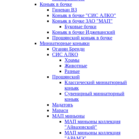
Коньяк в бочке
Гиневан ВЗ
Коньяк в бочке "СИС АЛКО"
Коньяк в бочке ЗАО "МАП"
Буковые бочки
Коньяк в бочке Иджеванский
Прошянский коньяк в бочке
Миниатюрные коньяки
Оганян Бренди
СИС АЛКО
Храмы
Животные
Разные
Прошянский
Классический миниатюрный
коньяк
Сувенирный миниатюрный
коньяк
Мадатовъ
Мараси
МАП миньоны
МАП миньоны коллекция
"Айвазовский"
МАП миньоны коллекция
"АРАМЭ"