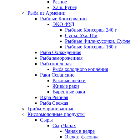
Разное
Хаш. Рубец
Рыба из Армении
Рыбные Консервации
ЭКО ФУД
Рыбные Консервы 240 г
Супы. Уха. Щи
Рыбные Филе-кусочки. Суфле
Рыбные Консервы 160 г
Рыба Охлажденная
Рыба замороженная
Рыба копченая
Рыба холодного копчения
Раки Севанские
Раковые шейки
Живые раки
Варенные раки
Икра Рыбная
Рыба Свежая
Грибы маринованные
Кисломолочные продукты
Сыры
Сыр Чанах
Чанах в ведре
Экокат фасовка