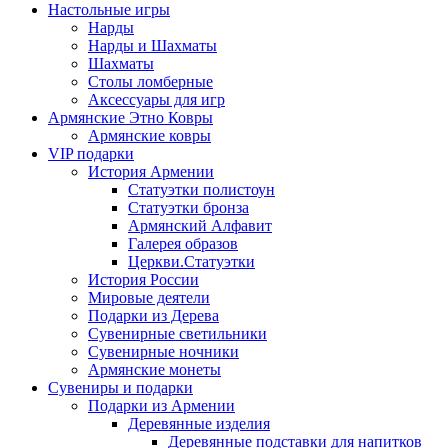
Настольные игры
Нарды
Нарды и Шахматы
Шахматы
Столы ломберные
Аксессуары для игр
Армянские Этно Ковры
Армянские ковры
VIP подарки
История Армении
Статуэтки полистоун
Статуэтки бронза
Армянский Алфавит
Галерея образов
Церкви.Статуэтки
История России
Мировые деятели
Подарки из Дерева
Сувенирные светильники
Сувенирные ночники
Армянские монеты
Сувениры и подарки
Подарки из Армении
Деревянные изделия
Деревянные подставки для напитков