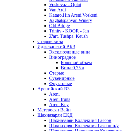
Voskevaz - Qotot
Van Ardi
Kataro.Hin Areni.Voskeni
Jraghatspanyan Winery
Old Bridge
Trinity - KOOR - Jan
Z'art, Tushpa, Keush
Старые вина
Иджеванский ВК3
Эксклюзивные вина
Виноградное
Большой объем
Вина 0,75 л
Старые
Сувенирные
Фруктовые
Аренийский ВЗ
Areni
Areni fruits
Areni Key
Матевосян Вайн
Шахназарян ЕКД
Шахназарян Коллекция Гаясон
Шахназарян Коллекция Гаясон п/у
Шахназарян Новогодняя Коллекция