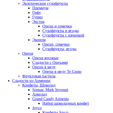
Экзотические сухофрукты
Премиум
Гифт
Гурмэ
Экстра
Орехи и семечки
Сухофрукты и ягоды
Сухофрукты с начинкой
Эконом
Орехи, семечки
Сухофрукты, ягоды
Орехи
Орехи весовые
Сладости с Орехами
Орехи в меду
Орехи в меду Te Gusto
Фруктовая пастила
Сладости из Армении
Конфеты, Шоколад
Sonuar. Mark Sevouni
Арколад
Grand Candy Armenia
Набор шоколадных конфет
Joyco
Конфеты Joyco