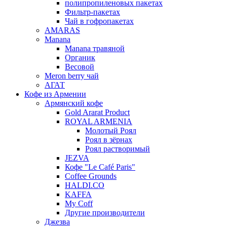
полипропиленовых пакетах
Фильтр-пакетах
Чай в гофропакетах
AMARAS
Manana
Manana травяной
Органик
Весовой
Meron berry чай
АГАТ
Кофе из Армении
Армянский кофе
Gold Ararat Product
ROYAL ARMENIA
Молотый Роял
Роял в зёрнах
Роял растворимый
JEZVA
Кофе "Le Café Paris"
Coffee Grounds
HALDI.CO
KAFFA
My Coff
Другие производители
Джезва