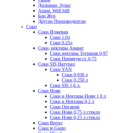
Дилижан. Зулал
Ararat. Well Still
Бон Жур
Другие Производители
Соки
Соки Иджеван
Соки 1.0л
Соки 0.25л
Соки, нектары Арарат
Соки нектары Тетрапак 0,97
Соки Премиум ст. 0,75
Соки SIS Натурал
Соки YAN
Соки 0,930 л
Соки 0,250 л
Соки SIS 1,6 л.
Соки Ноян
Соки и Нектары Ноян 1,0 л
Соки и Нектары 0,2 л
Соки Органик
Соки Ноян 0,75 л стекло
Соки Ноян 0,25 л стекло
Соки Витал
Соки te Gusto