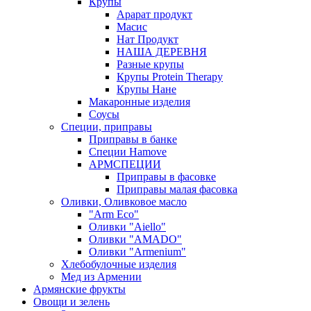
Крупы
Арарат продукт
Масис
Нат Продукт
НАША ДЕРЕВНЯ
Разные крупы
Крупы Protein Therapy
Крупы Нане
Макаронные изделия
Соусы
Специи, приправы
Приправы в банке
Специи Hamove
АРМСПЕЦИИ
Приправы в фасовке
Приправы малая фасовка
Оливки, Оливковое масло
"Arm Eco"
Оливки "Aiello"
Оливки "AMADO"
Оливки "Armenium"
Хлебобулочные изделия
Мед из Армении
Армянские фрукты
Овощи и зелень