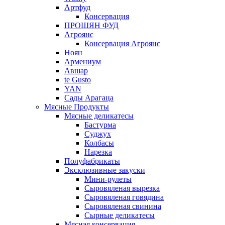
Артфуд
Консервация
ПРОШЯН ФУД
Агроянс
Консервация Агроянс
Ноян
Армениум
Авшар
te Gusto
YAN
Сады Арагаца
Мясные Продукты
Мясные деликатесы
Бастурма
Суджух
Колбасы
Нарезка
Полуфабрикаты
Эксклюзивные закуски
Мини-рулеты
Сыровяленая вырезка
Сыровяленая говядина
Сыровяленая свинина
Сырные деликатесы
Мясная консервация