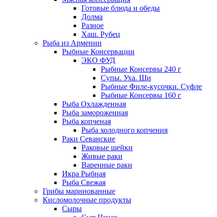
Готовые блюда и обеды
Долма
Разное
Хаш. Рубец
Рыба из Армении
Рыбные Консервации
ЭКО ФУД
Рыбные Консервы 240 г
Супы. Уха. Щи
Рыбные Филе-кусочки. Суфле
Рыбные Консервы 160 г
Рыба Охлажденная
Рыба замороженная
Рыба копченая
Рыба холодного копчения
Раки Севанские
Раковые шейки
Живые раки
Варенные раки
Икра Рыбная
Рыба Свежая
Грибы маринованные
Кисломолочные продукты
Сыры