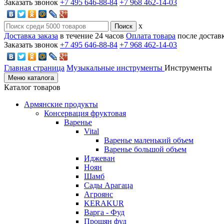
Заказать звонок
+7 495 646-88-84
+7 968 462-14-03
x
Доставка заказа
в течение 24 часов
Оплата товара
после достав
Заказать звонок
+7 495 646-88-84
+7 968 462-14-03
Главная страница
Музыкальные инструменты
Инструменты
Меню каталога
Каталог товаров
Армянские продукты
Консервация фруктовая
Варенье
Vital
Варенье маленький объем
Варенье большой объем
Иджеван
Ноян
Шамб
Сады Арагаца
Агроянс
KERAKUR
Варга - Фуд
Прошян фуд