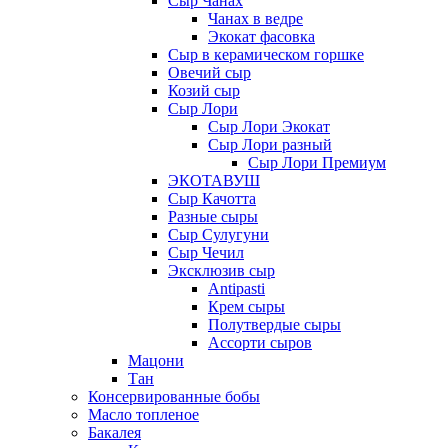
Сыр Чанах
Чанах в ведре
Экокат фасовка
Сыр в керамическом горшке
Овечий сыр
Козий сыр
Сыр Лори
Сыр Лори Экокат
Сыр Лори разный
Сыр Лори Премиум
ЭКОТАВУШ
Сыр Качотта
Разные сыры
Сыр Сулугуни
Сыр Чечил
Эксклюзив сыр
Antipasti
Крем сыры
Полутвердые сыры
Ассорти сыров
Мацони
Тан
Консервированные бобы
Масло топленое
Бакалея