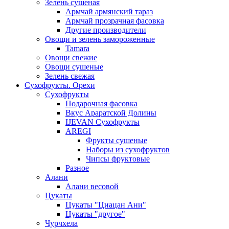
Зелень сушеная
Армчай армянский тараз
Армчай прозрачная фасовка
Другие производители
Овощи и зелень замороженные
Tamara
Овощи свежие
Овощи сушеные
Зелень свежая
Сухофрукты. Орехи
Сухофрукты
Подарочная фасовка
Вкус Араратской Долины
IJEVAN Сухофрукты
AREGI
Фрукты сушеные
Наборы из сухофруктов
Чипсы фруктовые
Разное
Алани
Алани весовой
Цукаты
Цукаты "Циацан Ани"
Цукаты "другое"
Чурчхела