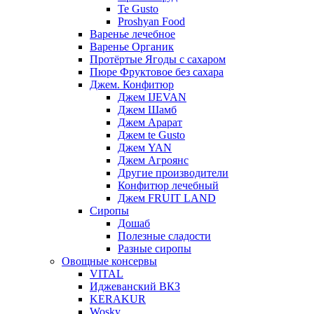
Te Gusto
Proshyan Food
Варенье лечебное
Варенье Органик
Протёртые Ягоды с сахаром
Пюре Фруктовое без сахара
Джем. Конфитюр
Джем IJEVAN
Джем Шамб
Джем Арарат
Джем te Gusto
Джем YAN
Джем Агроянс
Другие производители
Конфитюр лечебный
Джем FRUIT LAND
Сиропы
Дошаб
Полезные сладости
Разные сиропы
Овощные консервы
VITAL
Иджеванский ВКЗ
KERAKUR
Wosky