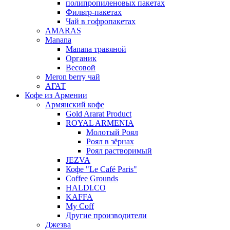
полипропиленовых пакетах
Фильтр-пакетах
Чай в гофропакетах
AMARAS
Manana
Manana травяной
Органик
Весовой
Meron berry чай
АГАТ
Кофе из Армении
Армянский кофе
Gold Ararat Product
ROYAL ARMENIA
Молотый Роял
Роял в зёрнах
Роял растворимый
JEZVA
Кофе "Le Café Paris"
Coffee Grounds
HALDI.CO
KAFFA
My Coff
Другие производители
Джезва