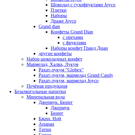
Шоколад с сухофруктами Joyco
Плитки
Наборы
Драже Joyco
Grand dian
Конфеты Grand Dian
с орехами
с фруктами
Наборы конфет Гранд Диан
другие конфеты
Набор шоколадных конфет
Мармелад, Халва, Лукум
Рахат-лукум "Globex"
Рахат-лукум, мармелад Grand Candy
Рахат-лукум, мармелад Joyco
Печёная продукция
Безалкогольные напитки
Минеральная вода
Джермук. Бюрег
Джермук
Бюрег
Бжни. Ной
Апаран
Татни
Гарни