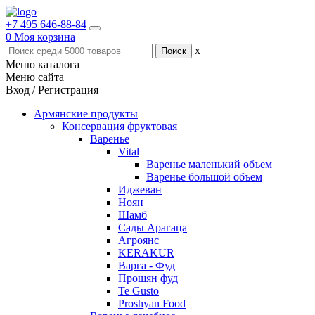
+7 495 646-88-84
0
Моя корзина
x
Меню каталога
Меню сайта
Вход / Регистрация
Армянские продукты
Консервация фруктовая
Варенье
Vital
Варенье маленький объем
Варенье большой объем
Иджеван
Ноян
Шамб
Сады Арагаца
Агроянс
KERAKUR
Варга - Фуд
Прошян фуд
Te Gusto
Proshyan Food