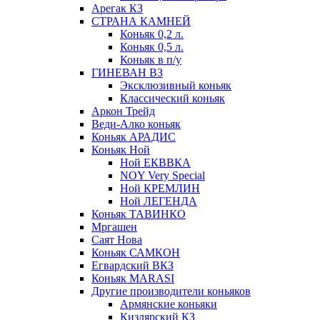
Арегак КЗ
СТРАНА КАМНЕЙ
Коньяк 0,2 л.
Коньяк 0,5 л.
Коньяк в п/у
ГИНЕВАН ВЗ
Эксклюзивный коньяк
Классический коньяк
Аркон Трейд
Веди-Алко коньяк
Коньяк АРАДИС
Коньяк Ной
Ной ЕКВВКА
NOY Very Special
Ной КРЕМЛИН
Ной ЛЕГЕНДА
Коньяк ТАВИНКО
Мргашен
Саят Нова
Коньяк САМКОН
Егвардский ВКЗ
Коньяк MARASI
Другие производители коньяков
Армянские коньяки
Кизлярский КЗ