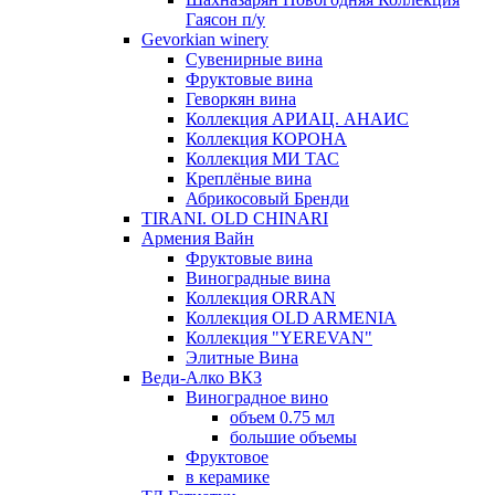
Гаясон п/у
Gevorkian winery
Сувенирные вина
Фруктовые вина
Геворкян вина
Коллекция АРИАЦ. АНАИС
Коллекция КОРОНА
Коллекция МИ ТАС
Креплёные вина
Абрикосовый Бренди
TIRANI. OLD CHINARI
Армения Вайн
Фруктовые вина
Виноградные вина
Коллекция ORRAN
Коллекция OLD ARMENIA
Коллекция "YEREVAN"
Элитные Вина
Веди-Алко ВКЗ
Виноградное вино
объем 0.75 мл
большие объемы
Фруктовое
в керамике