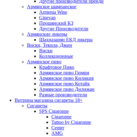
Другие производители бренди
Армянское шампанское
Armenia Wine
Ginevan
Прошянский КЗ
Другие Производители
Армянские ликеры
Шахназарян ЕКД ликеры
Виски, Текила, Джин
Виски
Коллекционные
Армянское пиво
Крафтовое Пиво
Армянское пиво Гюмри
Армянское пиво Киликия
Армянское пиво Котайк
Армянское пиво Дилижан
Разные производители
Витрина магазина сигареты 18+
Cигареты
SPS Cigaronne
Сigaronne
Tattoo by Cigaronne
Center
AMG