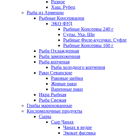
Разное
Хаш. Рубец
Рыба из Армении
Рыбные Консервации
ЭКО ФУД
Рыбные Консервы 240 г
Супы. Уха. Щи
Рыбные Филе-кусочки. Суфле
Рыбные Консервы 160 г
Рыба Охлажденная
Рыба замороженная
Рыба копченая
Рыба холодного копчения
Раки Севанские
Раковые шейки
Живые раки
Варенные раки
Икра Рыбная
Рыба Свежая
Грибы маринованные
Кисломолочные продукты
Сыры
Сыр Чанах
Чанах в ведре
Экокат фасовка