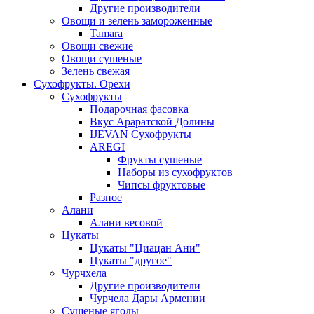
Другие производители
Овощи и зелень замороженные
Tamara
Овощи свежие
Овощи сушеные
Зелень свежая
Сухофрукты. Орехи
Сухофрукты
Подарочная фасовка
Вкус Араратской Долины
IJEVAN Сухофрукты
AREGI
Фрукты сушеные
Наборы из сухофруктов
Чипсы фруктовые
Разное
Алани
Алани весовой
Цукаты
Цукаты "Циацан Ани"
Цукаты "другое"
Чурчхела
Другие производители
Чурчела Дары Армении
Сушеные ягоды