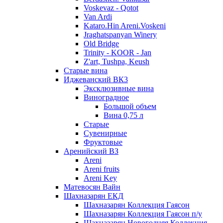
Voskevaz - Qotot
Van Ardi
Kataro.Hin Areni.Voskeni
Jraghatspanyan Winery
Old Bridge
Trinity - KOOR - Jan
Z'art, Tushpa, Keush
Старые вина
Иджеванский ВК3
Эксклюзивные вина
Виноградное
Большой объем
Вина 0,75 л
Старые
Сувенирные
Фруктовые
Аренийский ВЗ
Areni
Areni fruits
Areni Key
Матевосян Вайн
Шахназарян ЕКД
Шахназарян Коллекция Гаясон
Шахназарян Коллекция Гаясон п/у
Шахназарян Новогодняя Коллекция