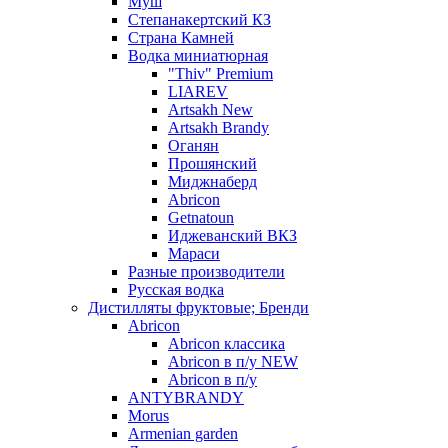
Муш
Степанакертский КЗ
Страна Камней
Водка миниатюрная
"Thiv" Premium
LIAREV
Artsakh New
Artsakh Brandy
Оганян
Прошянский
Миджнаберд
Abricon
Getnatoun
Иджеванский ВКЗ
Мараси
Разные производители
Русская водка
Дистилляты фруктовые; Бренди
Abricon
Abricon классика
Abricon в п/у NEW
Abricon в п/у
ANTYBRANDY
Morus
Armenian garden