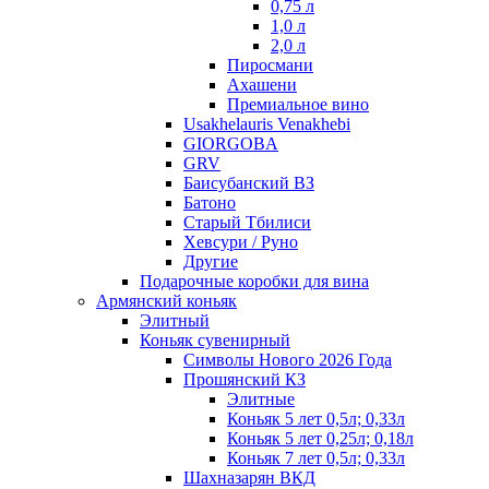
0,75 л
1,0 л
2,0 л
Пиросмани
Ахашени
Премиальное вино
Usakhelauris Venakhebi
GIORGOBA
GRV
Баисубанский ВЗ
Батоно
Старый Тбилиси
Хевсури / Руно
Другие
Подарочные коробки для вина
Армянский коньяк
Элитный
Коньяк сувенирный
Символы Нового 2026 Года
Прошянский КЗ
Элитные
Коньяк 5 лет 0,5л; 0,33л
Коньяк 5 лет 0,25л; 0,18л
Коньяк 7 лет 0,5л; 0,33л
Шахназарян ВКД