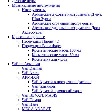
Детские игры
Музыкальные инструменты
Инструменты
Армянские духовые инструменты Дудук
Шви Зурна
Армянские струнные инструменты
Армянские ударные инструменты Доол
Аксессуары
Красота и здоровье
Продукция Нарин - Э
Продукция Ваки Фарм
Косметические масла 100 мл
Косметические масла 50 мл
Косметика для ухода
Чай из Армении
Чай Darman
Чай Ararat
АРМЧАЙ
Чай Армчай в прозрачной фасовке
Чай травяной
Чай Армчай армянский тараз
Чай IJEVAN. MASIS
Чай Гюмри
Чай Нане
MEGA ARARAT