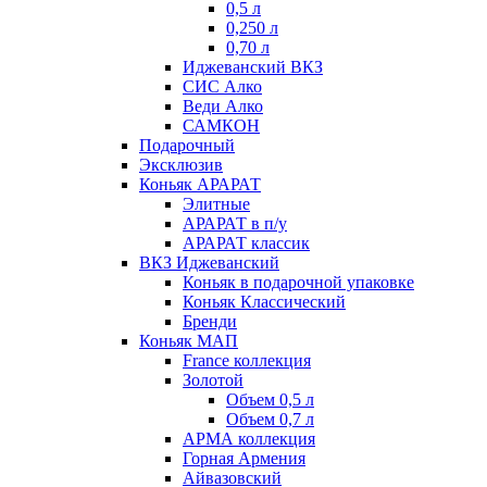
0,5 л
0,250 л
0,70 л
Иджеванский ВКЗ
СИС Алко
Веди Алко
САМКОН
Подарочный
Эксклюзив
Коньяк АРАРАТ
Элитные
АРАРАТ в п/у
АРАРАТ классик
ВКЗ Иджеванский
Коньяк в подарочной упаковке
Коньяк Классический
Бренди
Коньяк МАП
France коллекция
Золотой
Объем 0,5 л
Объем 0,7 л
АРМА коллекция
Горная Армения
Айвазовский