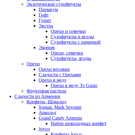
Экзотические сухофрукты
Премиум
Гифт
Гурмэ
Экстра
Орехи и семечки
Сухофрукты и ягоды
Сухофрукты с начинкой
Эконом
Орехи, семечки
Сухофрукты, ягоды
Орехи
Орехи весовые
Сладости с Орехами
Орехи в меду
Орехи в меду Te Gusto
Фруктовая пастила
Сладости из Армении
Конфеты, Шоколад
Sonuar. Mark Sevouni
Арколад
Grand Candy Armenia
Набор шоколадных конфет
Joyco
Конфеты Joyco