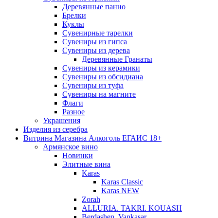
Деревянные панно
Брелки
Куклы
Сувенирные тарелки
Сувениры из гипса
Сувениры из дерева
Деревянные Гранаты
Сувениры из керамики
Сувениры из обсидиана
Сувениры из туфа
Сувениры на магните
Флаги
Разное
Украшения
Изделия из серебра
Витрина Магазина Алкоголь ЕГАИС 18+
Армянское вино
Новинки
Элитные вина
Karas
Karas Classic
Karas NEW
Zorah
ALLURIA. TAKRI. KOUASH
Berdashen. Vankasar