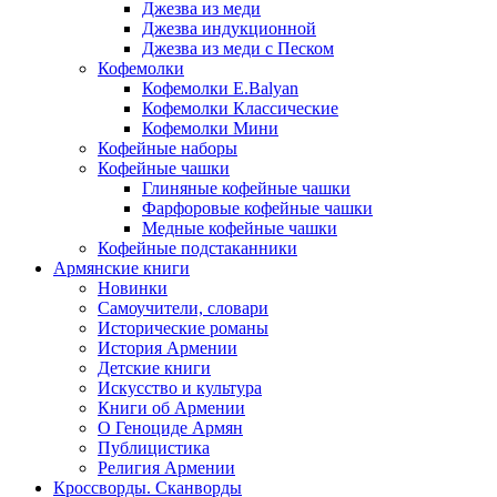
Джезва из меди
Джезва индукционной
Джезва из меди с Песком
Кофемолки
Кофемолки E.Balyan
Кофемолки Классические
Кофемолки Мини
Кофейные наборы
Кофейные чашки
Глиняные кофейные чашки
Фарфоровые кофейные чашки
Медные кофейные чашки
Кофейные подстаканники
Армянские книги
Новинки
Самоучители, словари
Исторические романы
История Армении
Детские книги
Иcкусство и культура
Книги об Армении
О Геноциде Армян
Публицистика
Религия Армении
Кроссворды. Сканворды