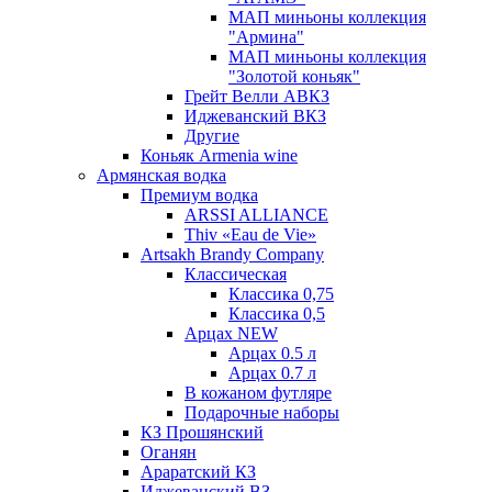
МАП миньоны коллекция
"Армина"
МАП миньоны коллекция
"Золотой коньяк"
Грейт Велли АВКЗ
Иджеванский ВКЗ
Другие
Коньяк Armenia wine
Армянская водка
Премиум водка
ARSSI ALLIANCE
Thiv «Eau de Vie»
Artsakh Brandy Company
Классическая
Классика 0,75
Классика 0,5
Арцах NEW
Арцах 0.5 л
Арцах 0.7 л
В кожаном футляре
Подарочные наборы
КЗ Прошянский
Оганян
Араратский КЗ
Иджеванский ВЗ