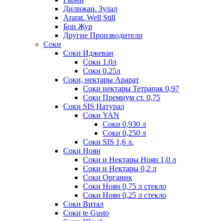
Дилижан. Зулал
Ararat. Well Still
Бон Жур
Другие Производители
Соки
Соки Иджеван
Соки 1.0л
Соки 0.25л
Соки, нектары Арарат
Соки нектары Тетрапак 0,97
Соки Премиум ст. 0,75
Соки SIS Натурал
Соки YAN
Соки 0,930 л
Соки 0,250 л
Соки SIS 1,6 л.
Соки Ноян
Соки и Нектары Ноян 1,0 л
Соки и Нектары 0,2 л
Соки Органик
Соки Ноян 0,75 л стекло
Соки Ноян 0,25 л стекло
Соки Витал
Соки te Gusto