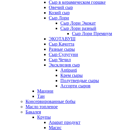
Сыр в керамическом горшке
Овечий сыр
Козий сыр
Сыр Лори
Сыр Лори Экокат
Сыр Лори разный
Сыр Лори Премиум
ЭКОТАВУШ
Сыр Качотта
Разные сыры
Сыр Сулугуни
Сыр Чечил
Эксклюзив сыр
Antipasti
Крем сыры
Полутвердые сыры
Ассорти сыров
Мацони
Тан
Консервированные бобы
Масло топленое
Бакалея
Крупы
Арарат продукт
Масис