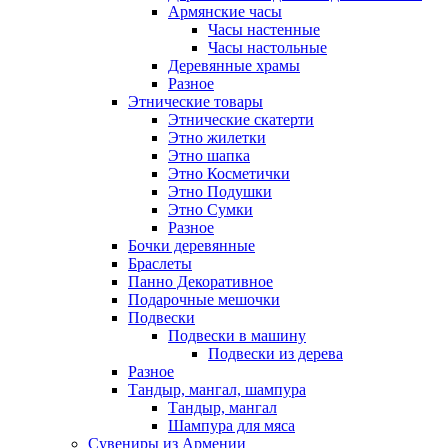
Армянские часы
Часы настенные
Часы настольные
Деревянные храмы
Разное
Этнические товары
Этнические скатерти
Этно жилетки
Этно шапка
Этно Косметички
Этно Подушки
Этно Сумки
Разное
Бочки деревянные
Браслеты
Панно Декоративное
Подарочные мешочки
Подвески
Подвески в машину
Подвески из дерева
Разное
Тандыр, мангал, шампура
Тандыр, мангал
Шампура для мяса
Сувениры из Армении