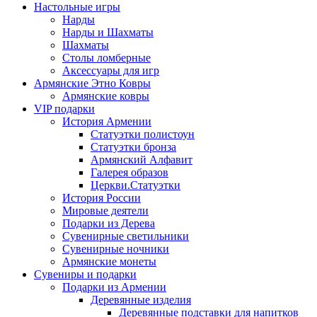
Настольные игры
Нарды
Нарды и Шахматы
Шахматы
Столы ломберные
Аксессуары для игр
Армянские Этно Ковры
Армянские ковры
VIP подарки
История Армении
Статуэтки полистоун
Статуэтки бронза
Армянский Алфавит
Галерея образов
Церкви.Статуэтки
История России
Мировые деятели
Подарки из Дерева
Сувенирные светильники
Сувенирные ночники
Армянские монеты
Сувениры и подарки
Подарки из Армении
Деревянные изделия
Деревянные подставки для напитков