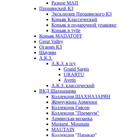
Разное МАП
Прошянский КЗ
Эксклюзив Прошянского КЗ
Коньяк Классический
Коньяк в подарочной упаковке
Коньяк в тубе
Коньяк MADATOFF
Great Valley
Оганян КЗ
Шаумян
А.К.З.
А.К.З. в п/у
Grand Sargis
URARTU
Avetis
А.К.З. классический
ВКД Шахназарян
Коллекция ШАХНАЗАРЯН
Жемчужина Армении
Коллекция Гаясон
Коллекция "Премиум"
Армянская мозаика
Mustang. Mountain
MAUTAIN
Коллекция "Паракар"