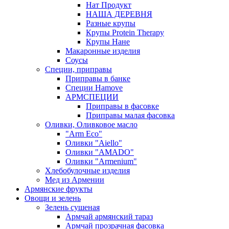
Нат Продукт
НАША ДЕРЕВНЯ
Разные крупы
Крупы Protein Therapy
Крупы Нане
Макаронные изделия
Соусы
Специи, приправы
Приправы в банке
Специи Hamove
АРМСПЕЦИИ
Приправы в фасовке
Приправы малая фасовка
Оливки, Оливковое масло
"Arm Eco"
Оливки "Aiello"
Оливки "AMADO"
Оливки "Armenium"
Хлебобулочные изделия
Мед из Армении
Армянские фрукты
Овощи и зелень
Зелень сушеная
Армчай армянский тараз
Армчай прозрачная фасовка