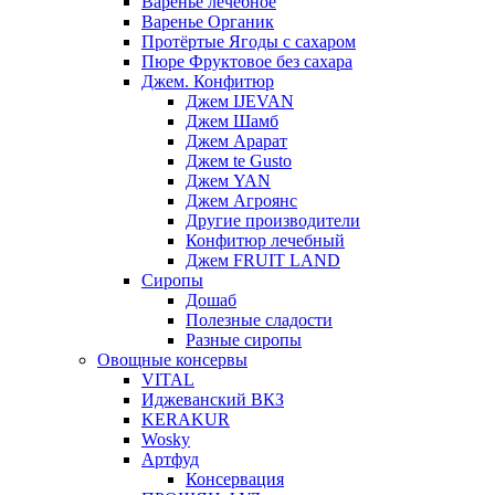
Варенье лечебное
Варенье Органик
Протёртые Ягоды с сахаром
Пюре Фруктовое без сахара
Джем. Конфитюр
Джем IJEVAN
Джем Шамб
Джем Арарат
Джем te Gusto
Джем YAN
Джем Агроянс
Другие производители
Конфитюр лечебный
Джем FRUIT LAND
Сиропы
Дошаб
Полезные сладости
Разные сиропы
Овощные консервы
VITAL
Иджеванский ВКЗ
KERAKUR
Wosky
Артфуд
Консервация