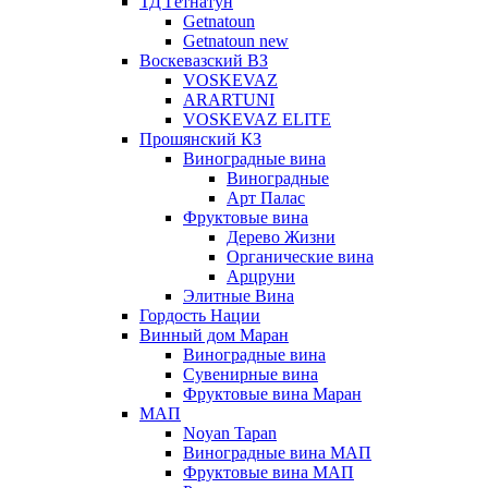
ТД Гетнатун
Getnatoun
Getnatoun new
Воскевазский ВЗ
VOSKEVAZ
ARARTUNI
VOSKEVAZ ELITE
Прошянский КЗ
Виноградные вина
Виноградные
Арт Палас
Фруктовые вина
Дерево Жизни
Органические вина
Арцруни
Элитные Вина
Гордость Нации
Винный дом Маран
Виноградные вина
Сувенирные вина
Фруктовые вина Маран
МАП
Noyan Tapan
Виноградные вина МАП
Фруктовые вина МАП