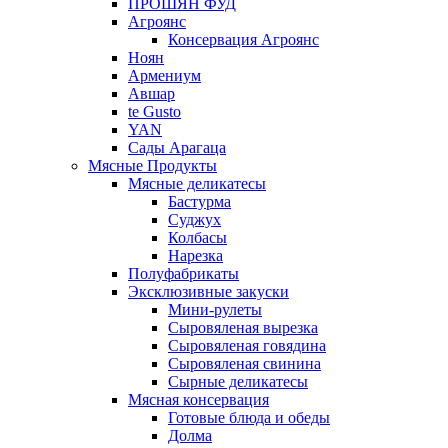
ПРОШЯН ФУД
Агроянс
Консервация Агроянс
Ноян
Армениум
Авшар
te Gusto
YAN
Сады Арагаца
Мясные Продукты
Мясные деликатесы
Бастурма
Суджух
Колбасы
Нарезка
Полуфабрикаты
Эксклюзивные закуски
Мини-рулеты
Сыровяленая вырезка
Сыровяленая говядина
Сыровяленая свинина
Сырные деликатесы
Мясная консервация
Готовые блюда и обеды
Долма