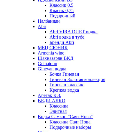
Классик 0,5
Класик 0,75
Подарочный
Налбандян
Abri
Abri VIRA DUET водка
Abri водка в тубе
Бренди Abri
МЕЦ СЮНИК
Armenia wine
Шахназарян ВКД
Getnatoun
Ginevan водка
Бочка Гиневан
Гиневан Золотая коллекция
Гиневан классик
Крепкая водка
Арегак К.З.
ВЕДИ АЛКО
Классика
Элитная
Водка Самкон "Саят Нова"
Классика Саят Нова
Подарочные наборы