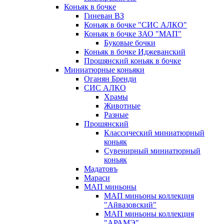
Коньяк в бочке
Гиневан ВЗ
Коньяк в бочке "СИС АЛКО"
Коньяк в бочке ЗАО "МАП"
Буковые бочки
Коньяк в бочке Иджеванский
Прошянский коньяк в бочке
Миниатюрные коньяки
Оганян Бренди
СИС АЛКО
Храмы
Животные
Разные
Прошянский
Классический миниатюрный
коньяк
Сувенирный миниатюрный
коньяк
Мадатовъ
Мараси
МАП миньоны
МАП миньоны коллекция
"Айвазовский"
МАП миньоны коллекция
"АРАМЭ"