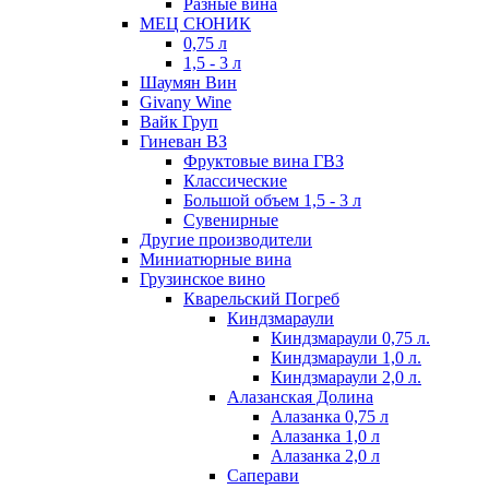
Разные вина
МЕЦ СЮНИК
0,75 л
1,5 - 3 л
Шаумян Вин
Givany Wine
Вайк Груп
Гиневан ВЗ
Фруктовые вина ГВЗ
Классические
Большой объем 1,5 - 3 л
Сувенирные
Другие производители
Миниатюрные вина
Грузинское вино
Кварельский Погреб
Киндзмараули
Киндзмараули 0,75 л.
Киндзмараули 1,0 л.
Киндзмараули 2,0 л.
Алазанская Долина
Алазанка 0,75 л
Алазанка 1,0 л
Алазанка 2,0 л
Саперави