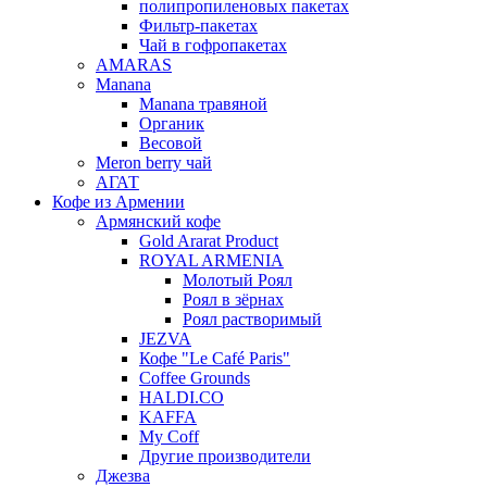
полипропиленовых пакетах
Фильтр-пакетах
Чай в гофропакетах
AMARAS
Manana
Manana травяной
Органик
Весовой
Meron berry чай
АГАТ
Кофе из Армении
Армянский кофе
Gold Ararat Product
ROYAL ARMENIA
Молотый Роял
Роял в зёрнах
Роял растворимый
JEZVA
Кофе "Le Café Paris"
Coffee Grounds
HALDI.CO
KAFFA
My Coff
Другие производители
Джезва