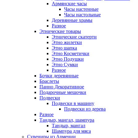
Армянские часы
Часы настенные
Часы настольные
Деревянные храмы
Разное
Этнические товары
Этнические скатерти
Этно жилетки
Этно шапка
Этно Косметички
Этно Подушки
Этно Сумки
Разное
Бочки деревянные
Браслеты
Панно Декоративное
Подарочные мешочки
Подвески
Подвески в машину
Подвески из дерева
Разное
Тандыр, мангал, шампура
Тандыр, мангал
Шампура для мяса
Сувениры из Армении