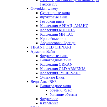
Гаясон п/у
Gevorkian winery
Сувенирные вина
Фруктовые вина
Геворкян вина
Коллекция АРИАЦ. АНАИС
Коллекция КОРОНА
Коллекция МИ ТАС
Креплёные вина
Абрикосовый Бренди
TIRANI. OLD CHINARI
Армения Вайн
Фруктовые вина
Виноградные вина
Коллекция ORRAN
Коллекция OLD ARMENIA
Коллекция "YEREVAN"
Элитные Вина
Веди-Алко ВКЗ
Виноградное вино
объем 0.75 мл
большие объемы
Фруктовое
в керамике