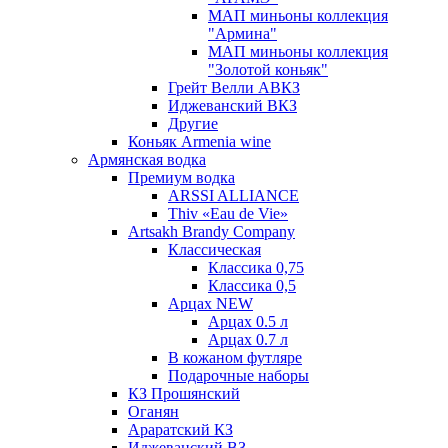
МАП миньоны коллекция
"Армина"
МАП миньоны коллекция
"Золотой коньяк"
Грейт Велли АВКЗ
Иджеванский ВКЗ
Другие
Коньяк Armenia wine
Армянская водка
Премиум водка
ARSSI ALLIANCE
Thiv «Eau de Vie»
Artsakh Brandy Company
Классическая
Классика 0,75
Классика 0,5
Арцах NEW
Арцах 0.5 л
Арцах 0.7 л
В кожаном футляре
Подарочные наборы
КЗ Прошянский
Оганян
Араратский КЗ
Иджеванский ВЗ