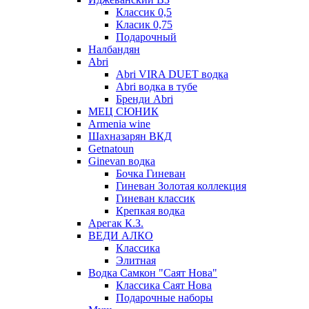
Классик 0,5
Класик 0,75
Подарочный
Налбандян
Abri
Abri VIRA DUET водка
Abri водка в тубе
Бренди Abri
МЕЦ СЮНИК
Armenia wine
Шахназарян ВКД
Getnatoun
Ginevan водка
Бочка Гиневан
Гиневан Золотая коллекция
Гиневан классик
Крепкая водка
Арегак К.З.
ВЕДИ АЛКО
Классика
Элитная
Водка Самкон "Саят Нова"
Классика Саят Нова
Подарочные наборы