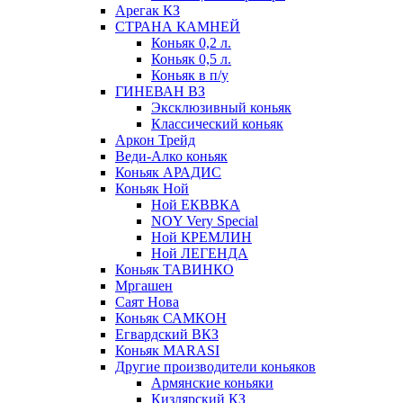
Арегак КЗ
СТРАНА КАМНЕЙ
Коньяк 0,2 л.
Коньяк 0,5 л.
Коньяк в п/у
ГИНЕВАН ВЗ
Эксклюзивный коньяк
Классический коньяк
Аркон Трейд
Веди-Алко коньяк
Коньяк АРАДИС
Коньяк Ной
Ной ЕКВВКА
NOY Very Special
Ной КРЕМЛИН
Ной ЛЕГЕНДА
Коньяк ТАВИНКО
Мргашен
Саят Нова
Коньяк САМКОН
Егвардский ВКЗ
Коньяк MARASI
Другие производители коньяков
Армянские коньяки
Кизлярский КЗ