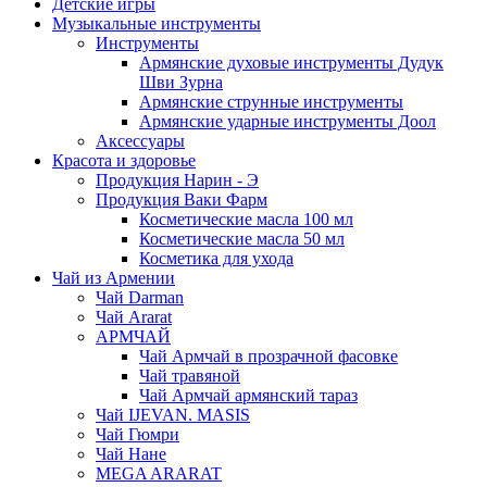
Детские игры
Музыкальные инструменты
Инструменты
Армянские духовые инструменты Дудук
Шви Зурна
Армянские струнные инструменты
Армянские ударные инструменты Доол
Аксессуары
Красота и здоровье
Продукция Нарин - Э
Продукция Ваки Фарм
Косметические масла 100 мл
Косметические масла 50 мл
Косметика для ухода
Чай из Армении
Чай Darman
Чай Ararat
АРМЧАЙ
Чай Армчай в прозрачной фасовке
Чай травяной
Чай Армчай армянский тараз
Чай IJEVAN. MASIS
Чай Гюмри
Чай Нане
MEGA ARARAT