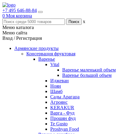
+7 495 646-88-84
0
Моя корзина
x
Меню каталога
Меню сайта
Вход / Регистрация
Армянские продукты
Консервация фруктовая
Варенье
Vital
Варенье маленький объем
Варенье большой объем
Иджеван
Ноян
Шамб
Сады Арагаца
Агроянс
KERAKUR
Варга - Фуд
Прошян фуд
Te Gusto
Proshyan Food