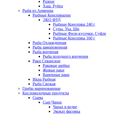
Разное
Хаш. Рубец
Рыба из Армении
Рыбные Консервации
ЭКО ФУД
Рыбные Консервы 240 г
Супы. Уха. Щи
Рыбные Филе-кусочки. Суфле
Рыбные Консервы 160 г
Рыба Охлажденная
Рыба замороженная
Рыба копченая
Рыба холодного копчения
Раки Севанские
Раковые шейки
Живые раки
Варенные раки
Икра Рыбная
Рыба Свежая
Грибы маринованные
Кисломолочные продукты
Сыры
Сыр Чанах
Чанах в ведре
Экокат фасовка