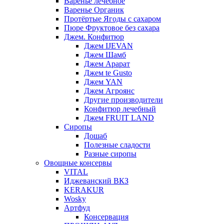
Варенье лечебное
Варенье Органик
Протёртые Ягоды с сахаром
Пюре Фруктовое без сахара
Джем. Конфитюр
Джем IJEVAN
Джем Шамб
Джем Арарат
Джем te Gusto
Джем YAN
Джем Агроянс
Другие производители
Конфитюр лечебный
Джем FRUIT LAND
Сиропы
Дошаб
Полезные сладости
Разные сиропы
Овощные консервы
VITAL
Иджеванский ВКЗ
KERAKUR
Wosky
Артфуд
Консервация