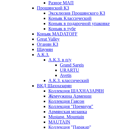
Разное МАП
Прошянский КЗ
Эксклюзив Прошянского КЗ
Коньяк Классический
Коньяк в подарочной упаковке
Коньяк в тубе
Коньяк MADATOFF
Great Valley
Оганян КЗ
Шаумян
А.К.З.
А.К.З. в п/у
Grand Sargis
URARTU
Avetis
А.К.З. классический
ВКД Шахназарян
Коллекция ШАХНАЗАРЯН
Жемчужина Армении
Коллекция Гаясон
Коллекция "Премиум"
Армянская мозаика
Mustang. Mountain
MAUTAIN
Коллекция "Паракар"