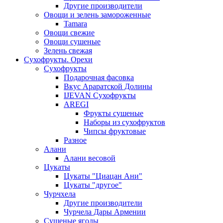
Другие производители
Овощи и зелень замороженные
Tamara
Овощи свежие
Овощи сушеные
Зелень свежая
Сухофрукты. Орехи
Сухофрукты
Подарочная фасовка
Вкус Араратской Долины
IJEVAN Сухофрукты
AREGI
Фрукты сушеные
Наборы из сухофруктов
Чипсы фруктовые
Разное
Алани
Алани весовой
Цукаты
Цукаты "Циацан Ани"
Цукаты "другое"
Чурчхела
Другие производители
Чурчела Дары Армении
Сушеные ягоды