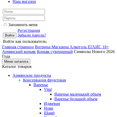
Наш магазин
Запомнить меня
Регистрация
Забыли пароль?
Войти как пользователь:
Главная страница
Витрина Магазина Алкоголь ЕГАИС 18+
Армянский коньяк
Коньяк сувенирный
Символы Нового 2026
Года
Меню каталога
Каталог товаров
Армянские продукты
Консервация фруктовая
Варенье
Vital
Варенье маленький объем
Варенье большой объем
Иджеван
Ноян
Шамб