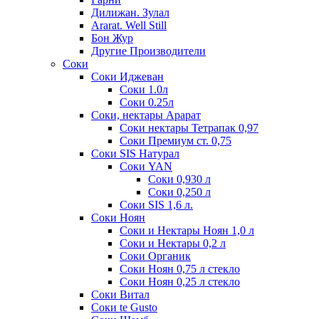
Дилижан. Зулал
Ararat. Well Still
Бон Жур
Другие Производители
Соки
Соки Иджеван
Соки 1.0л
Соки 0.25л
Соки, нектары Арарат
Соки нектары Тетрапак 0,97
Соки Премиум ст. 0,75
Соки SIS Натурал
Соки YAN
Соки 0,930 л
Соки 0,250 л
Соки SIS 1,6 л.
Соки Ноян
Соки и Нектары Ноян 1,0 л
Соки и Нектары 0,2 л
Соки Органик
Соки Ноян 0,75 л стекло
Соки Ноян 0,25 л стекло
Соки Витал
Соки te Gusto