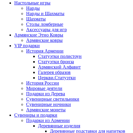
Настольные игры
Нарды
Нарды и Шахматы
Шахматы
Столы ломберные
Аксессуары для игр
Армянские Этно Ковры
Армянские ковры
VIP подарки
История Армении
Статуэтки полистоун
Статуэтки бронза
Армянский Алфавит
Галерея образов
Церкви.Статуэтки
История России
Мировые деятели
Подарки из Дерева
Сувенирные светильники
Сувенирные ночники
Армянские монеты
Сувениры и подарки
Подарки из Армении
Деревянные изделия
Деревянные подставки для напитков