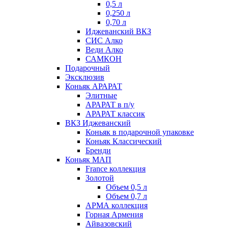
0,5 л
0,250 л
0,70 л
Иджеванский ВКЗ
СИС Алко
Веди Алко
САМКОН
Подарочный
Эксклюзив
Коньяк АРАРАТ
Элитные
АРАРАТ в п/у
АРАРАТ классик
ВКЗ Иджеванский
Коньяк в подарочной упаковке
Коньяк Классический
Бренди
Коньяк МАП
France коллекция
Золотой
Объем 0,5 л
Объем 0,7 л
АРМА коллекция
Горная Армения
Айвазовский