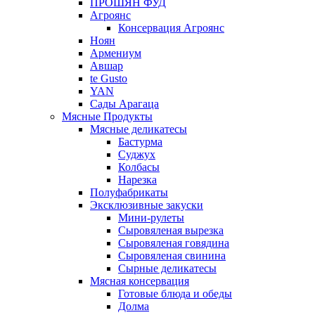
ПРОШЯН ФУД
Агроянс
Консервация Агроянс
Ноян
Армениум
Авшар
te Gusto
YAN
Сады Арагаца
Мясные Продукты
Мясные деликатесы
Бастурма
Суджух
Колбасы
Нарезка
Полуфабрикаты
Эксклюзивные закуски
Мини-рулеты
Сыровяленая вырезка
Сыровяленая говядина
Сыровяленая свинина
Сырные деликатесы
Мясная консервация
Готовые блюда и обеды
Долма