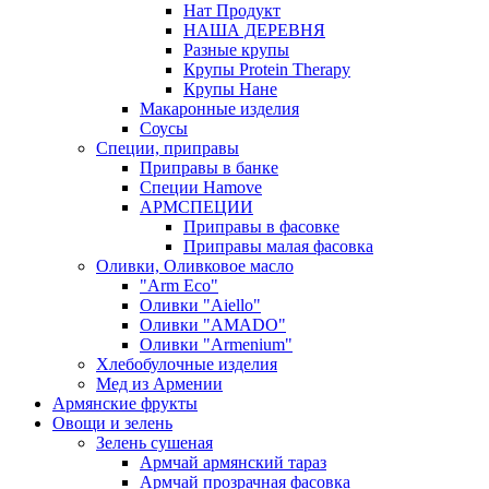
Нат Продукт
НАША ДЕРЕВНЯ
Разные крупы
Крупы Protein Therapy
Крупы Нане
Макаронные изделия
Соусы
Специи, приправы
Приправы в банке
Специи Hamove
АРМСПЕЦИИ
Приправы в фасовке
Приправы малая фасовка
Оливки, Оливковое масло
"Arm Eco"
Оливки "Aiello"
Оливки "AMADO"
Оливки "Armenium"
Хлебобулочные изделия
Мед из Армении
Армянские фрукты
Овощи и зелень
Зелень сушеная
Армчай армянский тараз
Армчай прозрачная фасовка