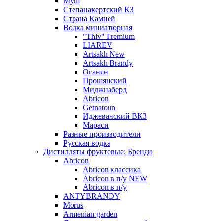
Муш
Степанакертский КЗ
Страна Камней
Водка миниатюрная
"Thiv" Premium
LIAREV
Artsakh New
Artsakh Brandy
Оганян
Прошянский
Миджнаберд
Abricon
Getnatoun
Иджеванский ВКЗ
Мараси
Разные производители
Русская водка
Дистилляты фруктовые; Бренди
Abricon
Abricon классика
Abricon в п/у NEW
Abricon в п/у
ANTYBRANDY
Morus
Armenian garden