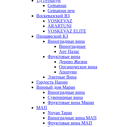
ТД Гетнатун
Getnatoun
Getnatoun new
Воскевазский ВЗ
VOSKEVAZ
ARARTUNI
VOSKEVAZ ELITE
Прошянский КЗ
Виноградные вина
Виноградные
Арт Палас
Фруктовые вина
Дерево Жизни
Органические вина
Арцруни
Элитные Вина
Гордость Нации
Винный дом Маран
Виноградные вина
Сувенирные вина
Фруктовые вина Маран
МАП
Noyan Tapan
Виноградные вина МАП
Фруктовые вина МАП