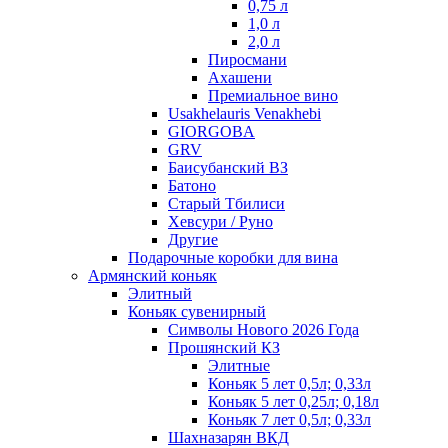
0,75 л
1,0 л
2,0 л
Пиросмани
Ахашени
Премиальное вино
Usakhelauris Venakhebi
GIORGOBA
GRV
Баисубанский ВЗ
Батоно
Старый Тбилиси
Хевсури / Руно
Другие
Подарочные коробки для вина
Армянский коньяк
Элитный
Коньяк сувенирный
Символы Нового 2026 Года
Прошянский КЗ
Элитные
Коньяк 5 лет 0,5л; 0,33л
Коньяк 5 лет 0,25л; 0,18л
Коньяк 7 лет 0,5л; 0,33л
Шахназарян ВКД