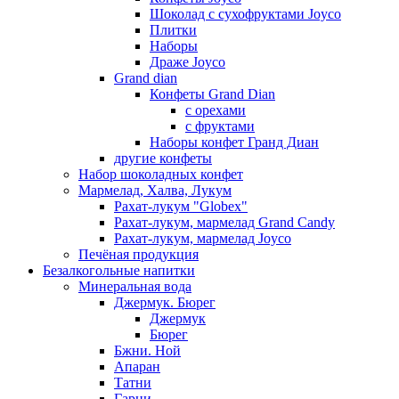
Шоколад с сухофруктами Joyco
Плитки
Наборы
Драже Joyco
Grand dian
Конфеты Grand Dian
с орехами
с фруктами
Наборы конфет Гранд Диан
другие конфеты
Набор шоколадных конфет
Мармелад, Халва, Лукум
Рахат-лукум "Globex"
Рахат-лукум, мармелад Grand Candy
Рахат-лукум, мармелад Joyco
Печёная продукция
Безалкогольные напитки
Минеральная вода
Джермук. Бюрег
Джермук
Бюрег
Бжни. Ной
Апаран
Татни
Гарни