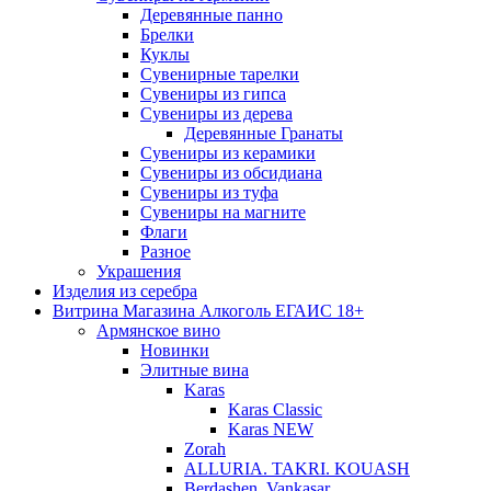
Деревянные панно
Брелки
Куклы
Сувенирные тарелки
Сувениры из гипса
Сувениры из дерева
Деревянные Гранаты
Сувениры из керамики
Сувениры из обсидиана
Сувениры из туфа
Сувениры на магните
Флаги
Разное
Украшения
Изделия из серебра
Витрина Магазина Алкоголь ЕГАИС 18+
Армянское вино
Новинки
Элитные вина
Karas
Karas Classic
Karas NEW
Zorah
ALLURIA. TAKRI. KOUASH
Berdashen. Vankasar