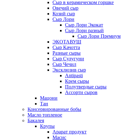
Сыр в керамическом горшке
Овечий сыр
Козий сыр
Сыр Лори
Сыр Лори Экокат
Сыр Лори разный
Сыр Лори Премиум
ЭКОТАВУШ
Сыр Качотта
Разные сыры
Сыр Сулугуни
Сыр Чечил
Эксклюзив сыр
Antipasti
Крем сыры
Полутвердые сыры
Ассорти сыров
Мацони
Тан
Консервированные бобы
Масло топленое
Бакалея
Крупы
Арарат продукт
Масис