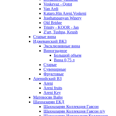
Voskevaz - Qotot
Van Ardi
Kataro.Hin Areni.Voskeni
Jraghatspanyan Winery
Old Bridge
Trinity - KOOR - Jan
Z'art, Tushpa, Keush
Старые вина
Иджеванский ВК3
Эксклюзивные вина
Виноградное
Большой объем
Вина 0,75 л
Старые
Сувенирные
Фруктовые
Аренийский ВЗ
Areni
Areni fruits
Areni Key
Матевосян Вайн
Шахназарян ЕКД
Шахназарян Коллекция Гаясон
Шахназарян Коллекция Гаясон п/у
Шахназарян Новогодняя Коллекция