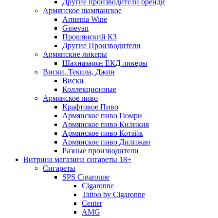
Другие производители бренди
Армянское шампанское
Armenia Wine
Ginevan
Прошянский КЗ
Другие Производители
Армянские ликеры
Шахназарян ЕКД ликеры
Виски, Текила, Джин
Виски
Коллекционные
Армянское пиво
Крафтовое Пиво
Армянское пиво Гюмри
Армянское пиво Киликия
Армянское пиво Котайк
Армянское пиво Дилижан
Разные производители
Витрина магазина сигареты 18+
Cигареты
SPS Cigaronne
Сigaronne
Tattoo by Cigaronne
Center
AMG