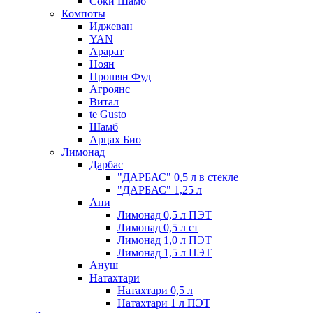
Соки Шамб
Компоты
Иджеван
YAN
Арарат
Ноян
Прошян Фуд
Агроянс
Витал
te Gusto
Шамб
Арцах Био
Лимонад
Дарбас
"ДАРБАС" 0,5 л в стекле
"ДАРБАС" 1,25 л
Ани
Лимонад 0,5 л ПЭТ
Лимонад 0,5 л ст
Лимонад 1,0 л ПЭТ
Лимонад 1,5 л ПЭТ
Ануш
Натахтари
Натахтари 0,5 л
Натахтари 1 л ПЭТ