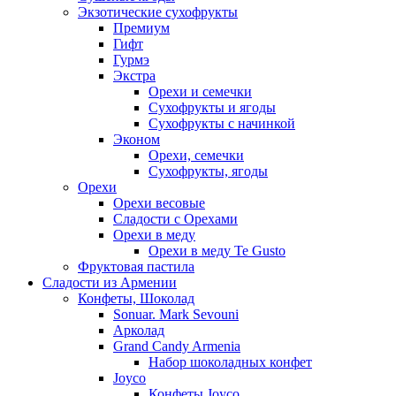
Экзотические сухофрукты
Премиум
Гифт
Гурмэ
Экстра
Орехи и семечки
Сухофрукты и ягоды
Сухофрукты с начинкой
Эконом
Орехи, семечки
Сухофрукты, ягоды
Орехи
Орехи весовые
Сладости с Орехами
Орехи в меду
Орехи в меду Te Gusto
Фруктовая пастила
Сладости из Армении
Конфеты, Шоколад
Sonuar. Mark Sevouni
Арколад
Grand Candy Armenia
Набор шоколадных конфет
Joyco
Конфеты Joyco