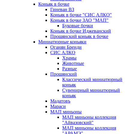
Коньяк в бочке
Гиневан ВЗ
Коньяк в бочке "СИС АЛКО"
Коньяк в бочке ЗАО "МАП"
Буковые бочки
Коньяк в бочке Иджеванский
Прошянский коньяк в бочке
Миниатюрные коньяки
Оганян Бренди
СИС АЛКО
Храмы
Животные
Разные
Прошянский
Классический миниатюрный
коньяк
Сувенирный миниатюрный
коньяк
Мадатовъ
Мараси
МАП миньоны
МАП миньоны коллекция
"Айвазовский"
МАП миньоны коллекция
"АРАМЭ"