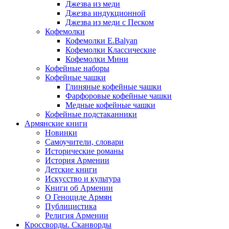
Джезва из меди
Джезва индукционной
Джезва из меди с Песком
Кофемолки
Кофемолки E.Balyan
Кофемолки Классические
Кофемолки Мини
Кофейные наборы
Кофейные чашки
Глиняные кофейные чашки
Фарфоровые кофейные чашки
Медные кофейные чашки
Кофейные подстаканники
Армянские книги
Новинки
Самоучители, словари
Исторические романы
История Армении
Детские книги
Иcкусство и культура
Книги об Армении
О Геноциде Армян
Публицистика
Религия Армении
Кроссворды. Сканворды