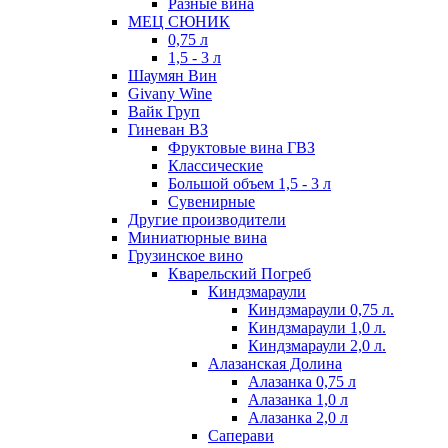
Разные вина
МЕЦ СЮНИК
0,75 л
1,5 - 3 л
Шаумян Вин
Givany Wine
Вайк Груп
Гиневан ВЗ
Фруктовые вина ГВЗ
Классические
Большой объем 1,5 - 3 л
Сувенирные
Другие производители
Миниатюрные вина
Грузинское вино
Кварельский Погреб
Киндзмараули
Киндзмараули 0,75 л.
Киндзмараули 1,0 л.
Киндзмараули 2,0 л.
Алазанская Долина
Алазанка 0,75 л
Алазанка 1,0 л
Алазанка 2,0 л
Саперави