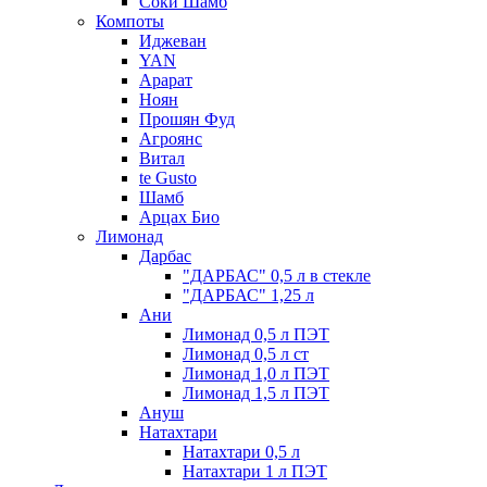
Соки Шамб
Компоты
Иджеван
YAN
Арарат
Ноян
Прошян Фуд
Агроянс
Витал
te Gusto
Шамб
Арцах Био
Лимонад
Дарбас
"ДАРБАС" 0,5 л в стекле
"ДАРБАС" 1,25 л
Ани
Лимонад 0,5 л ПЭТ
Лимонад 0,5 л ст
Лимонад 1,0 л ПЭТ
Лимонад 1,5 л ПЭТ
Ануш
Натахтари
Натахтари 0,5 л
Натахтари 1 л ПЭТ