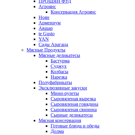
ПРОШЯН ФУД
Агроянс
Консервация Агроянс
Ноян
Армениум
Авшар
te Gusto
YAN
Сады Арагаца
Мясные Продукты
Мясные деликатесы
Бастурма
Суджух
Колбасы
Нарезка
Полуфабрикаты
Эксклюзивные закуски
Мини-рулеты
Сыровяленая вырезка
Сыровяленая говядина
Сыровяленая свинина
Сырные деликатесы
Мясная консервация
Готовые блюда и обеды
Долма