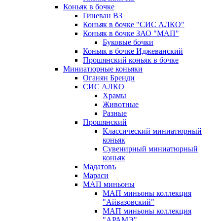
Коньяк в бочке
Гиневан ВЗ
Коньяк в бочке "СИС АЛКО"
Коньяк в бочке ЗАО "МАП"
Буковые бочки
Коньяк в бочке Иджеванский
Прошянский коньяк в бочке
Миниатюрные коньяки
Оганян Бренди
СИС АЛКО
Храмы
Животные
Разные
Прошянский
Классический миниатюрный
коньяк
Сувенирный миниатюрный
коньяк
Мадатовъ
Мараси
МАП миньоны
МАП миньоны коллекция
"Айвазовский"
МАП миньоны коллекция
"АРАМЭ"