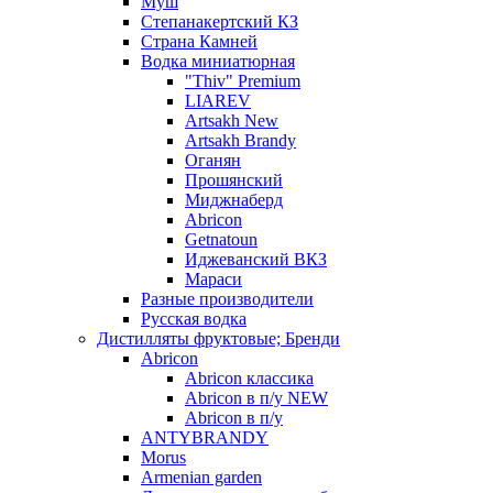
Муш
Степанакертский КЗ
Страна Камней
Водка миниатюрная
"Thiv" Premium
LIAREV
Artsakh New
Artsakh Brandy
Оганян
Прошянский
Миджнаберд
Abricon
Getnatoun
Иджеванский ВКЗ
Мараси
Разные производители
Русская водка
Дистилляты фруктовые; Бренди
Abricon
Abricon классика
Abricon в п/у NEW
Abricon в п/у
ANTYBRANDY
Morus
Armenian garden