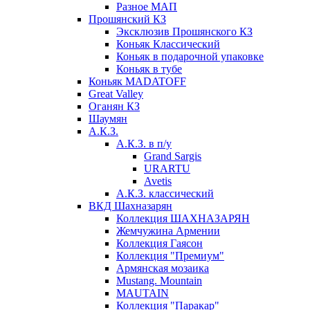
Разное МАП
Прошянский КЗ
Эксклюзив Прошянского КЗ
Коньяк Классический
Коньяк в подарочной упаковке
Коньяк в тубе
Коньяк MADATOFF
Great Valley
Оганян КЗ
Шаумян
А.К.З.
А.К.З. в п/у
Grand Sargis
URARTU
Avetis
А.К.З. классический
ВКД Шахназарян
Коллекция ШАХНАЗАРЯН
Жемчужина Армении
Коллекция Гаясон
Коллекция "Премиум"
Армянская мозаика
Mustang. Mountain
MAUTAIN
Коллекция "Паракар"