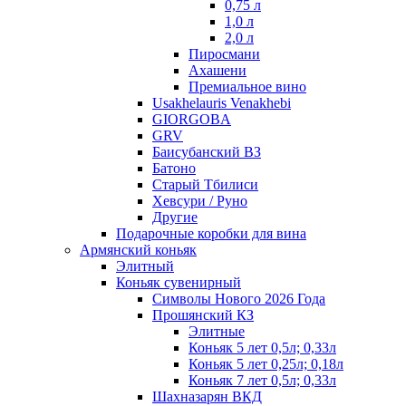
0,75 л
1,0 л
2,0 л
Пиросмани
Ахашени
Премиальное вино
Usakhelauris Venakhebi
GIORGOBA
GRV
Баисубанский ВЗ
Батоно
Старый Тбилиси
Хевсури / Руно
Другие
Подарочные коробки для вина
Армянский коньяк
Элитный
Коньяк сувенирный
Символы Нового 2026 Года
Прошянский КЗ
Элитные
Коньяк 5 лет 0,5л; 0,33л
Коньяк 5 лет 0,25л; 0,18л
Коньяк 7 лет 0,5л; 0,33л
Шахназарян ВКД