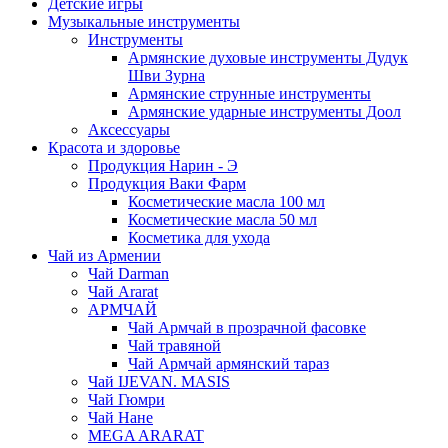
Детские игры
Музыкальные инструменты
Инструменты
Армянские духовые инструменты Дудук
Шви Зурна
Армянские струнные инструменты
Армянские ударные инструменты Доол
Аксессуары
Красота и здоровье
Продукция Нарин - Э
Продукция Ваки Фарм
Косметические масла 100 мл
Косметические масла 50 мл
Косметика для ухода
Чай из Армении
Чай Darman
Чай Ararat
АРМЧАЙ
Чай Армчай в прозрачной фасовке
Чай травяной
Чай Армчай армянский тараз
Чай IJEVAN. MASIS
Чай Гюмри
Чай Нане
MEGA ARARAT