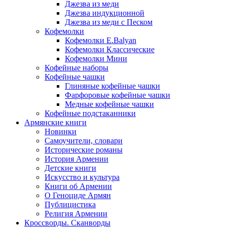
Джезва из меди
Джезва индукционной
Джезва из меди с Песком
Кофемолки
Кофемолки E.Balyan
Кофемолки Классические
Кофемолки Мини
Кофейные наборы
Кофейные чашки
Глиняные кофейные чашки
Фарфоровые кофейные чашки
Медные кофейные чашки
Кофейные подстаканники
Армянские книги
Новинки
Самоучители, словари
Исторические романы
История Армении
Детские книги
Иcкусство и культура
Книги об Армении
О Геноциде Армян
Публицистика
Религия Армении
Кроссворды. Сканворды