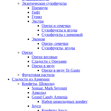
Экзотические сухофрукты
Премиум
Гифт
Гурмэ
Экстра
Орехи и семечки
Сухофрукты и ягоды
Сухофрукты с начинкой
Эконом
Орехи, семечки
Сухофрукты, ягоды
Орехи
Орехи весовые
Сладости с Орехами
Орехи в меду
Орехи в меду Te Gusto
Фруктовая пастила
Сладости из Армении
Конфеты, Шоколад
Sonuar. Mark Sevouni
Арколад
Grand Candy Armenia
Набор шоколадных конфет
Joyco
Конфеты Joyco