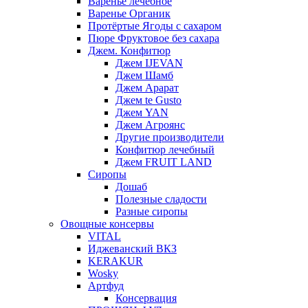
Варенье лечебное
Варенье Органик
Протёртые Ягоды с сахаром
Пюре Фруктовое без сахара
Джем. Конфитюр
Джем IJEVAN
Джем Шамб
Джем Арарат
Джем te Gusto
Джем YAN
Джем Агроянс
Другие производители
Конфитюр лечебный
Джем FRUIT LAND
Сиропы
Дошаб
Полезные сладости
Разные сиропы
Овощные консервы
VITAL
Иджеванский ВКЗ
KERAKUR
Wosky
Артфуд
Консервация