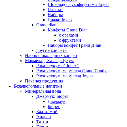
Шоколад с сухофруктами Joyco
Плитки
Наборы
Драже Joyco
Grand dian
Конфеты Grand Dian
с орехами
с фруктами
Наборы конфет Гранд Диан
другие конфеты
Набор шоколадных конфет
Мармелад, Халва, Лукум
Рахат-лукум "Globex"
Рахат-лукум, мармелад Grand Candy
Рахат-лукум, мармелад Joyco
Печёная продукция
Безалкогольные напитки
Минеральная вода
Джермук. Бюрег
Джермук
Бюрег
Бжни. Ной
Апаран
Татни
Гарни