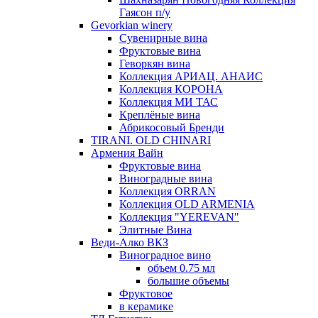
Гаясон п/у
Gevorkian winery
Сувенирные вина
Фруктовые вина
Геворкян вина
Коллекция АРИАЦ. АНАИС
Коллекция КОРОНА
Коллекция МИ ТАС
Креплёные вина
Абрикосовый Бренди
TIRANI. OLD CHINARI
Армения Вайн
Фруктовые вина
Виноградные вина
Коллекция ORRAN
Коллекция OLD ARMENIA
Коллекция "YEREVAN"
Элитные Вина
Веди-Алко ВКЗ
Виноградное вино
объем 0.75 мл
большие объемы
Фруктовое
в керамике