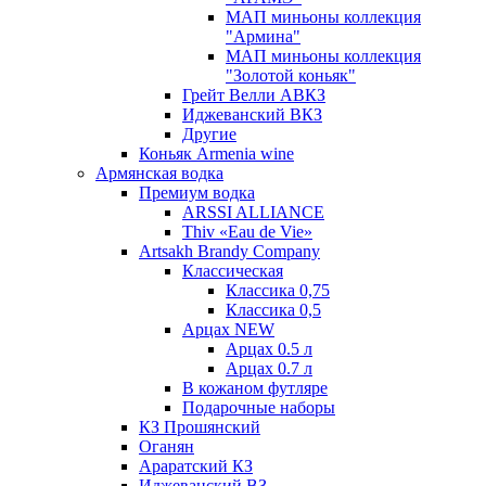
МАП миньоны коллекция
"Армина"
МАП миньоны коллекция
"Золотой коньяк"
Грейт Велли АВКЗ
Иджеванский ВКЗ
Другие
Коньяк Armenia wine
Армянская водка
Премиум водка
ARSSI ALLIANCE
Thiv «Eau de Vie»
Artsakh Brandy Company
Классическая
Классика 0,75
Классика 0,5
Арцах NEW
Арцах 0.5 л
Арцах 0.7 л
В кожаном футляре
Подарочные наборы
КЗ Прошянский
Оганян
Араратский КЗ
Иджеванский ВЗ