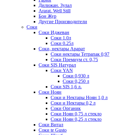
Дилижан. Зулал
Ararat. Well Still
Бон Жур
Другие Производители
Соки
Соки Иджеван
Соки 1.0л
Соки 0.25л
Соки, нектары Арарат
Соки нектары Тетрапак 0,97
Соки Премиум ст. 0,75
Соки SIS Натурал
Соки YAN
Соки 0,930 л
Соки 0,250 л
Соки SIS 1,6 л.
Соки Ноян
Соки и Нектары Ноян 1,0 л
Соки и Нектары 0,2 л
Соки Органик
Соки Ноян 0,75 л стекло
Соки Ноян 0,25 л стекло
Соки Витал
Соки te Gusto