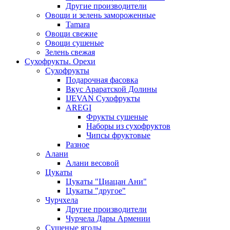
Другие производители
Овощи и зелень замороженные
Tamara
Овощи свежие
Овощи сушеные
Зелень свежая
Сухофрукты. Орехи
Сухофрукты
Подарочная фасовка
Вкус Араратской Долины
IJEVAN Сухофрукты
AREGI
Фрукты сушеные
Наборы из сухофруктов
Чипсы фруктовые
Разное
Алани
Алани весовой
Цукаты
Цукаты "Циацан Ани"
Цукаты "другое"
Чурчхела
Другие производители
Чурчела Дары Армении
Сушеные ягоды