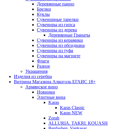
Деревянные панно
Брелки
Куклы
Сувенирные тарелки
Сувениры из гипса
Сувениры из дерева
Деревянные Гранаты
Сувениры из керамики
Сувениры из обсидиана
Сувениры из туфа
Сувениры на магните
Флаги
Разное
Украшения
Изделия из серебра
Витрина Магазина Алкоголь ЕГАИС 18+
Армянское вино
Новинки
Элитные вина
Karas
Karas Classic
Karas NEW
Zorah
ALLURIA. TAKRI. KOUASH
Berdashen. Vankasar