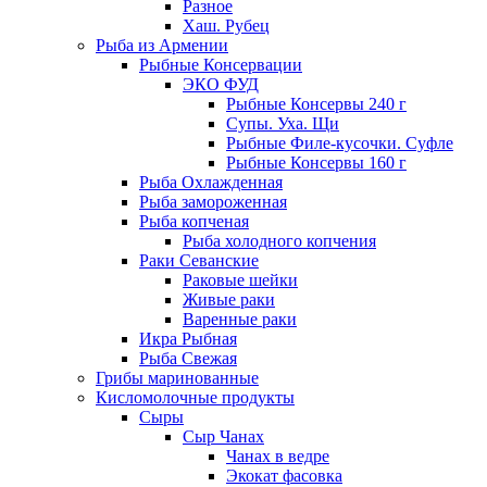
Разное
Хаш. Рубец
Рыба из Армении
Рыбные Консервации
ЭКО ФУД
Рыбные Консервы 240 г
Супы. Уха. Щи
Рыбные Филе-кусочки. Суфле
Рыбные Консервы 160 г
Рыба Охлажденная
Рыба замороженная
Рыба копченая
Рыба холодного копчения
Раки Севанские
Раковые шейки
Живые раки
Варенные раки
Икра Рыбная
Рыба Свежая
Грибы маринованные
Кисломолочные продукты
Сыры
Сыр Чанах
Чанах в ведре
Экокат фасовка