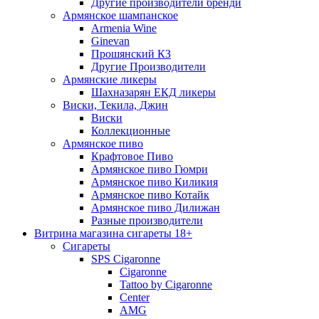
Другие производители бренди
Армянское шампанское
Armenia Wine
Ginevan
Прошянский КЗ
Другие Производители
Армянские ликеры
Шахназарян ЕКД ликеры
Виски, Текила, Джин
Виски
Коллекционные
Армянское пиво
Крафтовое Пиво
Армянское пиво Гюмри
Армянское пиво Киликия
Армянское пиво Котайк
Армянское пиво Дилижан
Разные производители
Витрина магазина сигареты 18+
Cигареты
SPS Cigaronne
Сigaronne
Tattoo by Cigaronne
Center
AMG