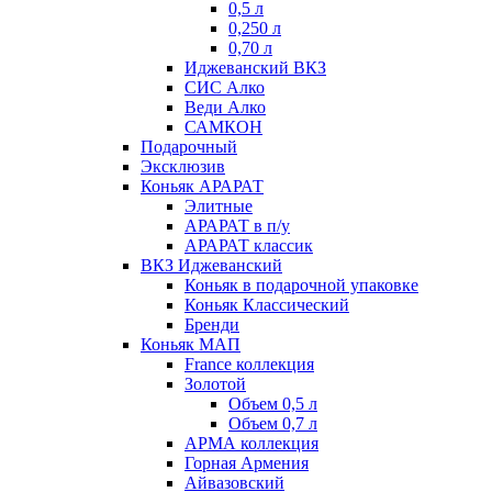
0,5 л
0,250 л
0,70 л
Иджеванский ВКЗ
СИС Алко
Веди Алко
САМКОН
Подарочный
Эксклюзив
Коньяк АРАРАТ
Элитные
АРАРАТ в п/у
АРАРАТ классик
ВКЗ Иджеванский
Коньяк в подарочной упаковке
Коньяк Классический
Бренди
Коньяк МАП
France коллекция
Золотой
Объем 0,5 л
Объем 0,7 л
АРМА коллекция
Горная Армения
Айвазовский