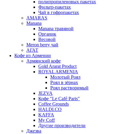
полипропиленовых пакетах
Фильтр-пакетах
Чай в гофропакетах
AMARAS
Manana
Manana травяной
Органик
Весовой
Meron berry чай
АГАТ
Кофе из Армении
Армянский кофе
Gold Ararat Product
ROYAL ARMENIA
Молотый Роял
Роял в зёрнах
Роял растворимый
JEZVA
Кофе "Le Café Paris"
Coffee Grounds
HALDI.CO
KAFFA
My Coff
Другие производители
Джезва