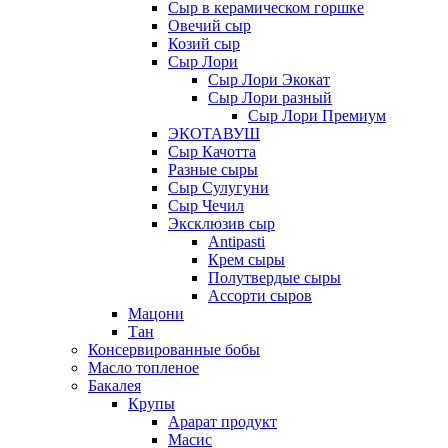
Сыр в керамическом горшке
Овечий сыр
Козий сыр
Сыр Лори
Сыр Лори Экокат
Сыр Лори разный
Сыр Лори Премиум
ЭКОТАВУШ
Сыр Качотта
Разные сыры
Сыр Сулугуни
Сыр Чечил
Эксклюзив сыр
Antipasti
Крем сыры
Полутвердые сыры
Ассорти сыров
Мацони
Тан
Консервированные бобы
Масло топленое
Бакалея
Крупы
Арарат продукт
Масис