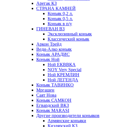
Арегак КЗ
СТРАНА КАМНЕЙ
Коньяк 0,2 л.
Коньяк 0,5 л.
Коньяк в п/у
ГИНЕВАН ВЗ
Эксклюзивный коньяк
Классический коньяк
Аркон Трейд
Веди-Алко коньяк
Коньяк АРАДИС
Коньяк Ной
Ной ЕКВВКА
NOY Very Special
Ной КРЕМЛИН
Ной ЛЕГЕНДА
Коньяк ТАВИНКО
Мргашен
Саят Нова
Коньяк САМКОН
Егвардский ВКЗ
Коньяк MARASI
Другие производители коньяков
Армянские коньяки
Кизлярский КЗ