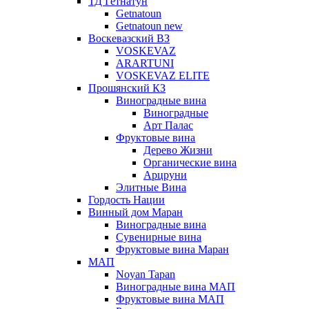
ТД Гетнатун
Getnatoun
Getnatoun new
Воскевазский ВЗ
VOSKEVAZ
ARARTUNI
VOSKEVAZ ELITE
Прошянский КЗ
Виноградные вина
Виноградные
Арт Палас
Фруктовые вина
Дерево Жизни
Органические вина
Арцруни
Элитные Вина
Гордость Нации
Винный дом Маран
Виноградные вина
Сувенирные вина
Фруктовые вина Маран
МАП
Noyan Tapan
Виноградные вина МАП
Фруктовые вина МАП