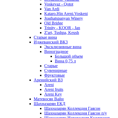
Voskevaz - Qotot
Van Ardi
Kataro.Hin Areni.Voskeni
Jraghatspanyan Winery
Old Bridge
Trinity - KOOR - Jan
Z'art, Tushpa, Keush
Старые вина
Иджеванский ВК3
Эксклюзивные вина
Виноградное
Большой объем
Вина 0,75 л
Старые
Сувенирные
Фруктовые
Аренийский ВЗ
Areni
Areni fruits
Areni Key
Матевосян Вайн
Шахназарян ЕКД
Шахназарян Коллекция Гаясон
Шахназарян Коллекция Гаясон п/у
Шахназарян Новогодняя Коллекция