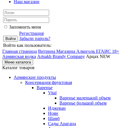
Наш магазин
Запомнить меня
Регистрация
Забыли пароль?
Войти как пользователь:
Главная страница
Витрина Магазина Алкоголь ЕГАИС 18+
Армянская водка
Artsakh Brandy Company
Арцах NEW
Меню каталога
Каталог товаров
Армянские продукты
Консервация фруктовая
Варенье
Vital
Варенье маленький объем
Варенье большой объем
Иджеван
Ноян
Шамб
Сады Арагаца