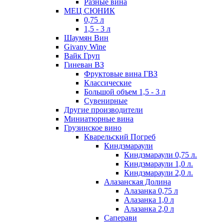
Разные вина
МЕЦ СЮНИК
0,75 л
1,5 - 3 л
Шаумян Вин
Givany Wine
Вайк Груп
Гиневан ВЗ
Фруктовые вина ГВЗ
Классические
Большой объем 1,5 - 3 л
Сувенирные
Другие производители
Миниатюрные вина
Грузинское вино
Кварельский Погреб
Киндзмараули
Киндзмараули 0,75 л.
Киндзмараули 1,0 л.
Киндзмараули 2,0 л.
Алазанская Долина
Алазанка 0,75 л
Алазанка 1,0 л
Алазанка 2,0 л
Саперави