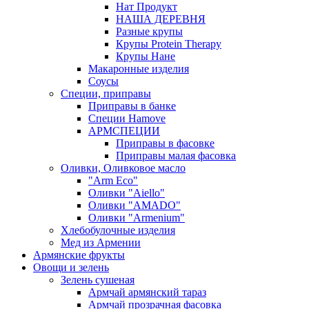
Нат Продукт
НАША ДЕРЕВНЯ
Разные крупы
Крупы Protein Therapy
Крупы Нане
Макаронные изделия
Соусы
Специи, приправы
Приправы в банке
Специи Hamove
АРМСПЕЦИИ
Приправы в фасовке
Приправы малая фасовка
Оливки, Оливковое масло
"Arm Eco"
Оливки "Aiello"
Оливки "AMADO"
Оливки "Armenium"
Хлебобулочные изделия
Мед из Армении
Армянские фрукты
Овощи и зелень
Зелень сушеная
Армчай армянский тараз
Армчай прозрачная фасовка