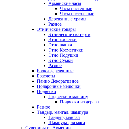
Армянские часы
Часы настенные
Часы настольные
Деревянные храмы
Разное
Этнические товары
Этнические скатерти
Этно жилетки
Этно шапка
Этно Косметички
Этно Подушки
Этно Сумки
Разное
Бочки деревянные
Браслеты
Панно Декоративное
Подарочные мешочки
Подвески
Подвески в машину
Подвески из дерева
Разное
Тандыр, мангал, шампура
Тандыр, мангал
Шампура для мяса
Сувениры из Армении