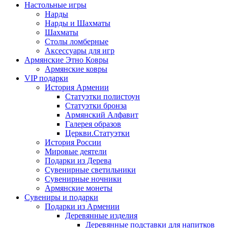
Настольные игры
Нарды
Нарды и Шахматы
Шахматы
Столы ломберные
Аксессуары для игр
Армянские Этно Ковры
Армянские ковры
VIP подарки
История Армении
Статуэтки полистоун
Статуэтки бронза
Армянский Алфавит
Галерея образов
Церкви.Статуэтки
История России
Мировые деятели
Подарки из Дерева
Сувенирные светильники
Сувенирные ночники
Армянские монеты
Сувениры и подарки
Подарки из Армении
Деревянные изделия
Деревянные подставки для напитков