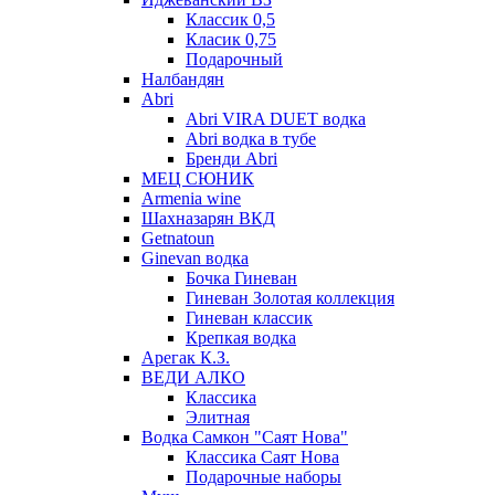
Классик 0,5
Класик 0,75
Подарочный
Налбандян
Abri
Abri VIRA DUET водка
Abri водка в тубе
Бренди Abri
МЕЦ СЮНИК
Armenia wine
Шахназарян ВКД
Getnatoun
Ginevan водка
Бочка Гиневан
Гиневан Золотая коллекция
Гиневан классик
Крепкая водка
Арегак К.З.
ВЕДИ АЛКО
Классика
Элитная
Водка Самкон "Саят Нова"
Классика Саят Нова
Подарочные наборы