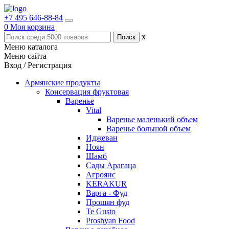
+7 495 646-88-84
0
Моя корзина
x
Меню каталога
Меню сайта
Вход / Регистрация
Армянские продукты
Консервация фруктовая
Варенье
Vital
Варенье маленький объем
Варенье большой объем
Иджеван
Ноян
Шамб
Сады Арагаца
Агроянс
KERAKUR
Варга - Фуд
Прошян фуд
Te Gusto
Proshyan Food