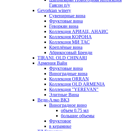
Гаясон п/у
Gevorkian winery
Сувенирные вина
Фруктовые вина
Геворкян вина
Коллекция АРИАЦ. АНАИС
Коллекция КОРОНА
Коллекция МИ ТАС
Креплёные вина
Абрикосовый Бренди
TIRANI. OLD CHINARI
Армения Вайн
Фруктовые вина
Виноградные вина
Коллекция ORRAN
Коллекция OLD ARMENIA
Коллекция "YEREVAN"
Элитные Вина
Веди-Алко ВКЗ
Виноградное вино
объем 0.75 мл
большие объемы
Фруктовое
в керамике