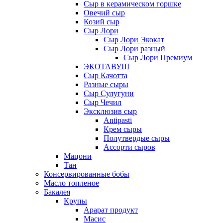
Сыр в керамическом горшке
Овечий сыр
Козий сыр
Сыр Лори
Сыр Лори Экокат
Сыр Лори разный
Сыр Лори Премиум
ЭКОТАВУШ
Сыр Качотта
Разные сыры
Сыр Сулугуни
Сыр Чечил
Эксклюзив сыр
Antipasti
Крем сыры
Полутвердые сыры
Ассорти сыров
Мацони
Тан
Консервированные бобы
Масло топленое
Бакалея
Крупы
Арарат продукт
Масис