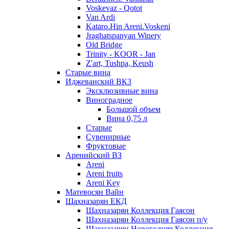
Voskevaz - Qotot
Van Ardi
Kataro.Hin Areni.Voskeni
Jraghatspanyan Winery
Old Bridge
Trinity - KOOR - Jan
Z'art, Tushpa, Keush
Старые вина
Иджеванский ВК3
Эксклюзивные вина
Виноградное
Большой объем
Вина 0,75 л
Старые
Сувенирные
Фруктовые
Аренийский ВЗ
Areni
Areni fruits
Areni Key
Матевосян Вайн
Шахназарян ЕКД
Шахназарян Коллекция Гаясон
Шахназарян Коллекция Гаясон п/у
Шахназарян Новогодняя Коллекция