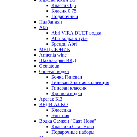
Классик 0,5
Класик 0,75
Подарочный
Налбандян
Abri
Abri VIRA DUET водка
Abri водка в тубе
Бренди Abri
МЕЦ СЮНИК
Armenia wine
Шахназарян ВКД
Getnatoun
Ginevan водка
Бочка Гиневан
Гиневан Золотая коллекция
Гиневан классик
Крепкая водка
Арегак К.З.
ВЕДИ АЛКО
Классика
Элитная
Водка Самкон "Саят Нова"
Классика Саят Нова
Подарочные наборы