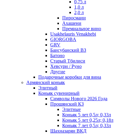
0,75 л
1,0 л
2,0 л
Пиросмани
Ахашени
Премиальное вино
Usakhelauris Venakhebi
GIORGOBA
GRV
Баисубанский ВЗ
Батоно
Старый Тбилиси
Хевсури / Руно
Другие
Подарочные коробки для вина
Армянский коньяк
Элитный
Коньяк сувенирный
Символы Нового 2026 Года
Прошянский КЗ
Элитные
Коньяк 5 лет 0,5л; 0,33л
Коньяк 5 лет 0,25л; 0,18л
Коньяк 7 лет 0,5л; 0,33л
Шахназарян ВКД