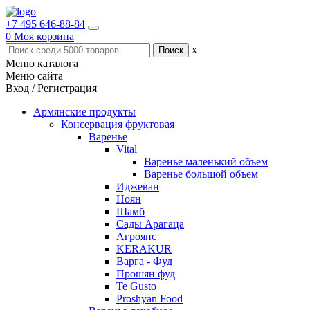
+7 495 646-88-84
0
Моя корзина
x
Меню каталога
Меню сайта
Вход / Регистрация
Армянские продукты
Консервация фруктовая
Варенье
Vital
Варенье маленький объем
Варенье большой объем
Иджеван
Ноян
Шамб
Сады Арагаца
Агроянс
KERAKUR
Варга - Фуд
Прошян фуд
Te Gusto
Proshyan Food