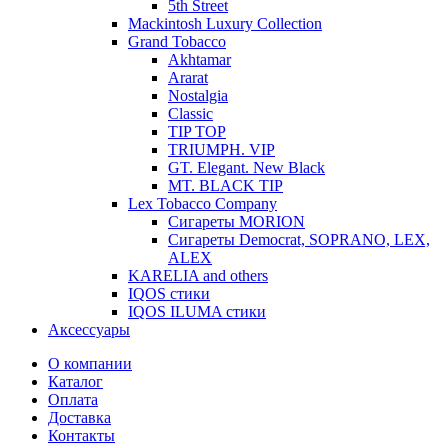
5th Street
Mackintosh Luxury Collection
Grand Tobacco
Akhtamar
Ararat
Nostalgia
Classic
TIP TOP
TRIUMPH. VIP
GT. Elegant. New Black
MT. BLACK TIP
Lex Tobacco Company
Сигареты MORION
Сигареты Democrat, SOPRANO, LEX,
ALEX
KARELIA and others
IQOS стики
IQOS ILUMA стики
Аксессуары
О компании
Каталог
Оплата
Доставка
Контакты