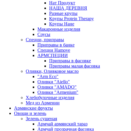
Нат Продукт
НАША ДЕРЕВНЯ
Разные крупы
Крупы Protein Therapy
Крупы Нане
Макаронные изделия
Соусы
Специи, приправы
Приправы в банке
Специи Hamove
АРМСПЕЦИИ
Приправы в фасовке
Приправы малая фасовка
Оливки, Оливковое масло
"Arm Eco"
Оливки "Aiello"
Оливки "AMADO"
Оливки "Armenium"
Хлебобулочные изделия
Мед из Армении
Армянские фрукты
Овощи и зелень
Зелень сушеная
Армчай армянский тараз
Армчай прозрачная фасовка