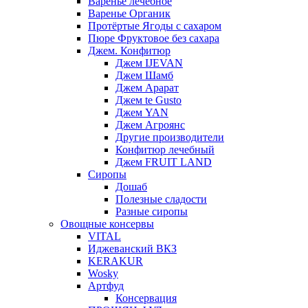
Варенье лечебное
Варенье Органик
Протёртые Ягоды с сахаром
Пюре Фруктовое без сахара
Джем. Конфитюр
Джем IJEVAN
Джем Шамб
Джем Арарат
Джем te Gusto
Джем YAN
Джем Агроянс
Другие производители
Конфитюр лечебный
Джем FRUIT LAND
Сиропы
Дошаб
Полезные сладости
Разные сиропы
Овощные консервы
VITAL
Иджеванский ВКЗ
KERAKUR
Wosky
Артфуд
Консервация