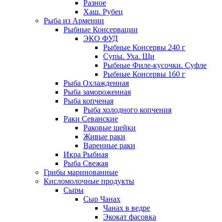
Разное
Хаш. Рубец
Рыба из Армении
Рыбные Консервации
ЭКО ФУД
Рыбные Консервы 240 г
Супы. Уха. Щи
Рыбные Филе-кусочки. Суфле
Рыбные Консервы 160 г
Рыба Охлажденная
Рыба замороженная
Рыба копченая
Рыба холодного копчения
Раки Севанские
Раковые шейки
Живые раки
Варенные раки
Икра Рыбная
Рыба Свежая
Грибы маринованные
Кисломолочные продукты
Сыры
Сыр Чанах
Чанах в ведре
Экокат фасовка