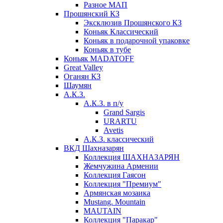
Разное МАП
Прошянский КЗ
Эксклюзив Прошянского КЗ
Коньяк Классический
Коньяк в подарочной упаковке
Коньяк в тубе
Коньяк MADATOFF
Great Valley
Оганян КЗ
Шаумян
А.К.З.
А.К.З. в п/у
Grand Sargis
URARTU
Avetis
А.К.З. классический
ВКД Шахназарян
Коллекция ШАХНАЗАРЯН
Жемчужина Армении
Коллекция Гаясон
Коллекция "Премиум"
Армянская мозаика
Mustang. Mountain
MAUTAIN
Коллекция "Паракар"