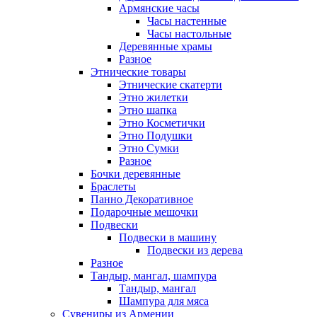
Армянские часы
Часы настенные
Часы настольные
Деревянные храмы
Разное
Этнические товары
Этнические скатерти
Этно жилетки
Этно шапка
Этно Косметички
Этно Подушки
Этно Сумки
Разное
Бочки деревянные
Браслеты
Панно Декоративное
Подарочные мешочки
Подвески
Подвески в машину
Подвески из дерева
Разное
Тандыр, мангал, шампура
Тандыр, мангал
Шампура для мяса
Сувениры из Армении