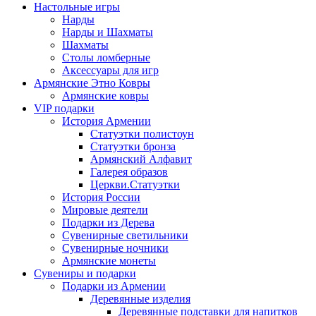
Настольные игры
Нарды
Нарды и Шахматы
Шахматы
Столы ломберные
Аксессуары для игр
Армянские Этно Ковры
Армянские ковры
VIP подарки
История Армении
Статуэтки полистоун
Статуэтки бронза
Армянский Алфавит
Галерея образов
Церкви.Статуэтки
История России
Мировые деятели
Подарки из Дерева
Сувенирные светильники
Сувенирные ночники
Армянские монеты
Сувениры и подарки
Подарки из Армении
Деревянные изделия
Деревянные подставки для напитков