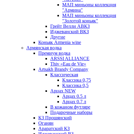
МАП миньоны коллекция
"Армина"
МАП миньоны коллекция
"Золотой коньяк"
Грейт Велли АВКЗ
Иджеванский ВКЗ
Другие
Коньяк Armenia wine
Армянская водка
Премиум водка
ARSSI ALLIANCE
Thiv «Eau de Vie»
Artsakh Brandy Company
Классическая
Классика 0,75
Классика 0,5
Арцах NEW
Арцах 0.5 л
Арцах 0.7 л
В кожаном футляре
Подарочные наборы
КЗ Прошянский
Оганян
Араратский КЗ
Иджеванский ВЗ