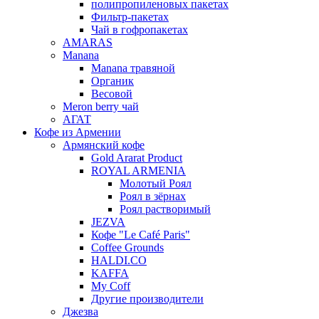
полипропиленовых пакетах
Фильтр-пакетах
Чай в гофропакетах
AMARAS
Manana
Manana травяной
Органик
Весовой
Meron berry чай
АГАТ
Кофе из Армении
Армянский кофе
Gold Ararat Product
ROYAL ARMENIA
Молотый Роял
Роял в зёрнах
Роял растворимый
JEZVA
Кофе "Le Café Paris"
Coffee Grounds
HALDI.CO
KAFFA
My Coff
Другие производители
Джезва