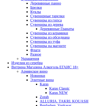
Деревянные панно
Брелки
Куклы
Сувенирные тарелки
Сувениры из гипса
Сувениры из дерева
Деревянные Гранаты
Сувениры из керамики
Сувениры из обсидиана
Сувениры из туфа
Сувениры на магните
Флаги
Разное
Украшения
Изделия из серебра
Витрина Магазина Алкоголь ЕГАИС 18+
Армянское вино
Новинки
Элитные вина
Karas
Karas Classic
Karas NEW
Zorah
ALLURIA. TAKRI. KOUASH
Berdashen. Vankasar