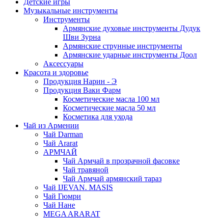
Детские игры
Музыкальные инструменты
Инструменты
Армянские духовые инструменты Дудук
Шви Зурна
Армянские струнные инструменты
Армянские ударные инструменты Доол
Аксессуары
Красота и здоровье
Продукция Нарин - Э
Продукция Ваки Фарм
Косметические масла 100 мл
Косметические масла 50 мл
Косметика для ухода
Чай из Армении
Чай Darman
Чай Ararat
АРМЧАЙ
Чай Армчай в прозрачной фасовке
Чай травяной
Чай Армчай армянский тараз
Чай IJEVAN. MASIS
Чай Гюмри
Чай Нане
MEGA ARARAT