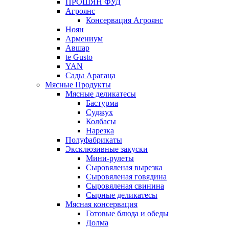
ПРОШЯН ФУД
Агроянс
Консервация Агроянс
Ноян
Армениум
Авшар
te Gusto
YAN
Сады Арагаца
Мясные Продукты
Мясные деликатесы
Бастурма
Суджух
Колбасы
Нарезка
Полуфабрикаты
Эксклюзивные закуски
Мини-рулеты
Сыровяленая вырезка
Сыровяленая говядина
Сыровяленая свинина
Сырные деликатесы
Мясная консервация
Готовые блюда и обеды
Долма