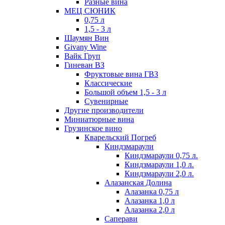
Разные вина
МЕЦ СЮНИК
0,75 л
1,5 - 3 л
Шаумян Вин
Givany Wine
Вайк Груп
Гиневан ВЗ
Фруктовые вина ГВЗ
Классические
Большой объем 1,5 - 3 л
Сувенирные
Другие производители
Миниатюрные вина
Грузинское вино
Кварельский Погреб
Киндзмараули
Киндзмараули 0,75 л.
Киндзмараули 1,0 л.
Киндзмараули 2,0 л.
Алазанская Долина
Алазанка 0,75 л
Алазанка 1,0 л
Алазанка 2,0 л
Саперави