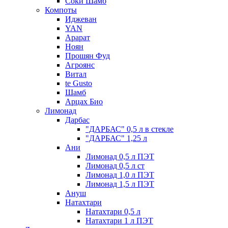
Соки Шамб
Компоты
Иджеван
YAN
Арарат
Ноян
Прошян Фуд
Агроянс
Витал
te Gusto
Шамб
Арцах Био
Лимонад
Дарбас
"ДАРБАС" 0,5 л в стекле
"ДАРБАС" 1,25 л
Ани
Лимонад 0,5 л ПЭТ
Лимонад 0,5 л ст
Лимонад 1,0 л ПЭТ
Лимонад 1,5 л ПЭТ
Ануш
Натахтари
Натахтари 0,5 л
Натахтари 1 л ПЭТ