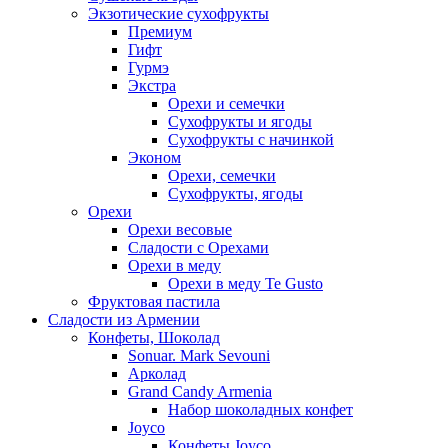
Экзотические сухофрукты
Премиум
Гифт
Гурмэ
Экстра
Орехи и семечки
Сухофрукты и ягоды
Сухофрукты с начинкой
Эконом
Орехи, семечки
Сухофрукты, ягоды
Орехи
Орехи весовые
Сладости с Орехами
Орехи в меду
Орехи в меду Te Gusto
Фруктовая пастила
Сладости из Армении
Конфеты, Шоколад
Sonuar. Mark Sevouni
Арколад
Grand Candy Armenia
Набор шоколадных конфет
Joyco
Конфеты Joyco