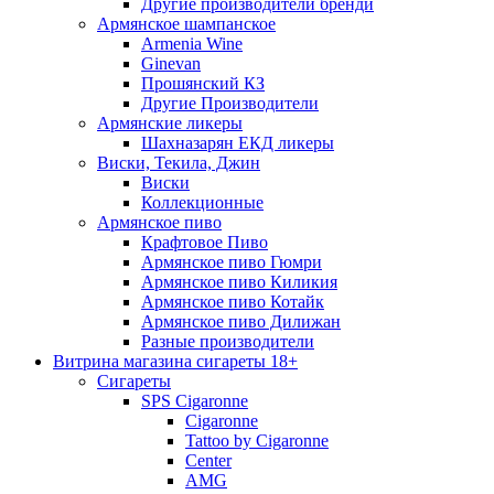
Другие производители бренди
Армянское шампанское
Armenia Wine
Ginevan
Прошянский КЗ
Другие Производители
Армянские ликеры
Шахназарян ЕКД ликеры
Виски, Текила, Джин
Виски
Коллекционные
Армянское пиво
Крафтовое Пиво
Армянское пиво Гюмри
Армянское пиво Киликия
Армянское пиво Котайк
Армянское пиво Дилижан
Разные производители
Витрина магазина сигареты 18+
Cигареты
SPS Cigaronne
Сigaronne
Tattoo by Cigaronne
Center
AMG