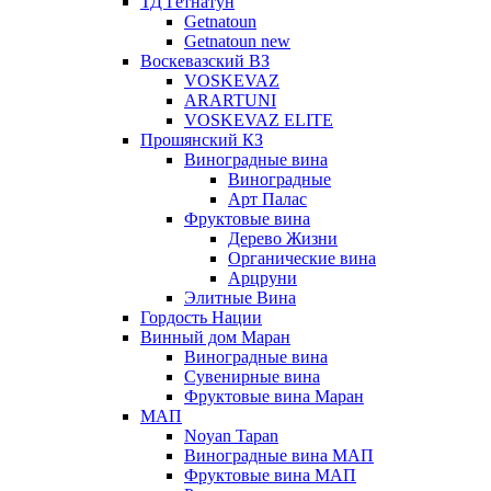
ТД Гетнатун
Getnatoun
Getnatoun new
Воскевазский ВЗ
VOSKEVAZ
ARARTUNI
VOSKEVAZ ELITE
Прошянский КЗ
Виноградные вина
Виноградные
Арт Палас
Фруктовые вина
Дерево Жизни
Органические вина
Арцруни
Элитные Вина
Гордость Нации
Винный дом Маран
Виноградные вина
Сувенирные вина
Фруктовые вина Маран
МАП
Noyan Tapan
Виноградные вина МАП
Фруктовые вина МАП