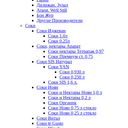
Дилижан. Зулал
Ararat. Well Still
Бон Жур
Другие Производители
Соки
Соки Иджеван
Соки 1.0л
Соки 0.25л
Соки, нектары Арарат
Соки нектары Тетрапак 0,97
Соки Премиум ст. 0,75
Соки SIS Натурал
Соки YAN
Соки 0,930 л
Соки 0,250 л
Соки SIS 1,6 л.
Соки Ноян
Соки и Нектары Ноян 1,0 л
Соки и Нектары 0,2 л
Соки Органик
Соки Ноян 0,75 л стекло
Соки Ноян 0,25 л стекло
Соки Витал
Соки te Gusto