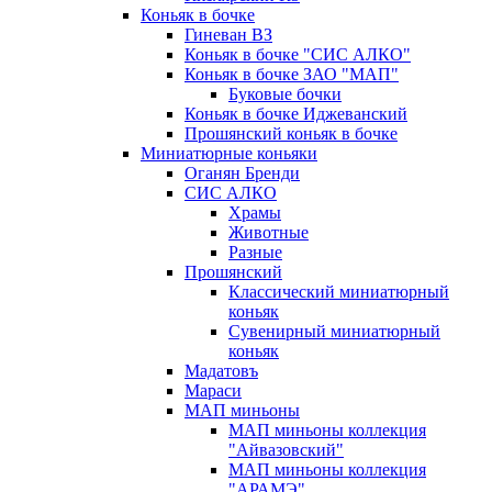
Коньяк в бочке
Гиневан ВЗ
Коньяк в бочке "СИС АЛКО"
Коньяк в бочке ЗАО "МАП"
Буковые бочки
Коньяк в бочке Иджеванский
Прошянский коньяк в бочке
Миниатюрные коньяки
Оганян Бренди
СИС АЛКО
Храмы
Животные
Разные
Прошянский
Классический миниатюрный
коньяк
Сувенирный миниатюрный
коньяк
Мадатовъ
Мараси
МАП миньоны
МАП миньоны коллекция
"Айвазовский"
МАП миньоны коллекция
"АРАМЭ"