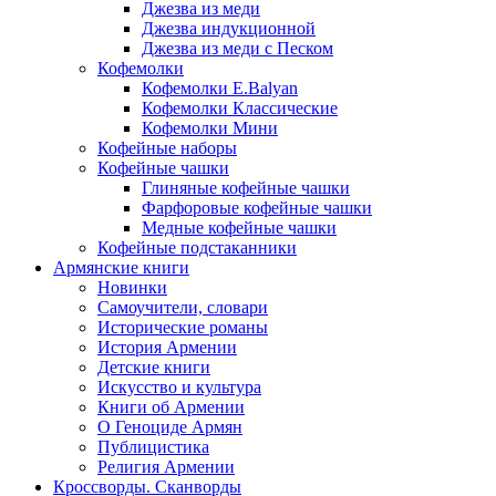
Джезва из меди
Джезва индукционной
Джезва из меди с Песком
Кофемолки
Кофемолки E.Balyan
Кофемолки Классические
Кофемолки Мини
Кофейные наборы
Кофейные чашки
Глиняные кофейные чашки
Фарфоровые кофейные чашки
Медные кофейные чашки
Кофейные подстаканники
Армянские книги
Новинки
Самоучители, словари
Исторические романы
История Армении
Детские книги
Иcкусство и культура
Книги об Армении
О Геноциде Армян
Публицистика
Религия Армении
Кроссворды. Сканворды