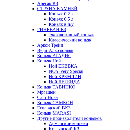
Арегак КЗ
СТРАНА КАМНЕЙ
Коньяк 0,2 л.
Коньяк 0,5 л.
Коньяк в п/у
ГИНЕВАН ВЗ
Эксклюзивный коньяк
Классический коньяк
Аркон Трейд
Веди-Алко коньяк
Коньяк АРАДИС
Коньяк Ной
Ной ЕКВВКА
NOY Very Special
Ной КРЕМЛИН
Ной ЛЕГЕНДА
Коньяк ТАВИНКО
Мргашен
Саят Нова
Коньяк САМКОН
Егвардский ВКЗ
Коньяк MARASI
Другие производители коньяков
Армянские коньяки
Кизлярский КЗ