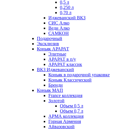
0,5 л
0,250 л
0,70 л
Иджеванский ВКЗ
СИС Алко
Веди Алко
САМКОН
Подарочный
Эксклюзив
Коньяк АРАРАТ
Элитные
АРАРАТ в п/у
АРАРАТ классик
ВКЗ Иджеванский
Коньяк в подарочной упаковке
Коньяк Классический
Бренди
Коньяк МАП
France коллекция
Золотой
Объем 0,5 л
Объем 0,7 л
АРМА коллекция
Горная Армения
Айвазовский