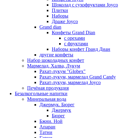
Шоколад с сухофруктами Joyco
Плитки
Наборы
Драже Joyco
Grand dian
Конфеты Grand Dian
с орехами
с фруктами
Наборы конфет Гранд Диан
другие конфеты
Набор шоколадных конфет
Мармелад, Халва, Лукум
Рахат-лукум "Globex"
Рахат-лукум, мармелад Grand Candy
Рахат-лукум, мармелад Joyco
Печёная продукция
Безалкогольные напитки
Минеральная вода
Джермук. Бюрег
Джермук
Бюрег
Бжни. Ной
Апаран
Татни
Гарни