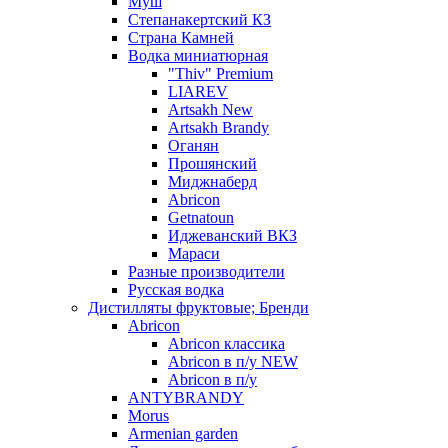
Муш
Степанакертский КЗ
Страна Камней
Водка миниатюрная
"Thiv" Premium
LIAREV
Artsakh New
Artsakh Brandy
Оганян
Прошянский
Миджнаберд
Abricon
Getnatoun
Иджеванский ВКЗ
Мараси
Разные производители
Русская водка
Дистилляты фруктовые; Бренди
Abricon
Abricon классика
Abricon в п/у NEW
Abricon в п/у
ANTYBRANDY
Morus
Armenian garden