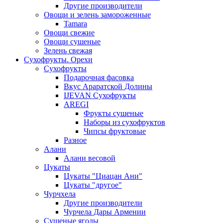
Другие производители
Овощи и зелень замороженные
Tamara
Овощи свежие
Овощи сушеные
Зелень свежая
Сухофрукты. Орехи
Сухофрукты
Подарочная фасовка
Вкус Араратской Долины
IJEVAN Сухофрукты
AREGI
Фрукты сушеные
Наборы из сухофруктов
Чипсы фруктовые
Разное
Алани
Алани весовой
Цукаты
Цукаты "Циацан Ани"
Цукаты "другое"
Чурчхела
Другие производители
Чурчела Дары Армении
Сушеные ягоды