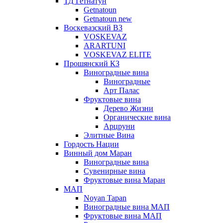
ТД Гетнатун
Getnatoun
Getnatoun new
Воскевазский ВЗ
VOSKEVAZ
ARARTUNI
VOSKEVAZ ELITE
Прошянский КЗ
Виноградные вина
Виноградные
Арт Палас
Фруктовые вина
Дерево Жизни
Органические вина
Арцруни
Элитные Вина
Гордость Нации
Винный дом Маран
Виноградные вина
Сувенирные вина
Фруктовые вина Маран
МАП
Noyan Tapan
Виноградные вина МАП
Фруктовые вина МАП