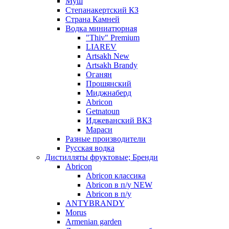
Муш
Степанакертский КЗ
Страна Камней
Водка миниатюрная
"Thiv" Premium
LIAREV
Artsakh New
Artsakh Brandy
Оганян
Прошянский
Миджнаберд
Abricon
Getnatoun
Иджеванский ВКЗ
Мараси
Разные производители
Русская водка
Дистилляты фруктовые; Бренди
Abricon
Abricon классика
Abricon в п/у NEW
Abricon в п/у
ANTYBRANDY
Morus
Armenian garden