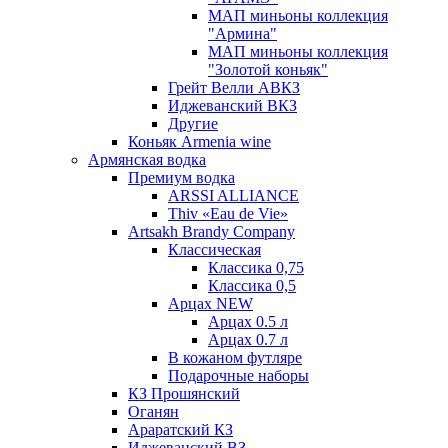
МАП миньоны коллекция
"Армина"
МАП миньоны коллекция
"Золотой коньяк"
Грейт Велли АВКЗ
Иджеванский ВКЗ
Другие
Коньяк Armenia wine
Армянская водка
Премиум водка
ARSSI ALLIANCE
Thiv «Eau de Vie»
Artsakh Brandy Company
Классическая
Классика 0,75
Классика 0,5
Арцах NEW
Арцах 0.5 л
Арцах 0.7 л
В кожаном футляре
Подарочные наборы
КЗ Прошянский
Оганян
Араратский КЗ
Иджеванский ВЗ