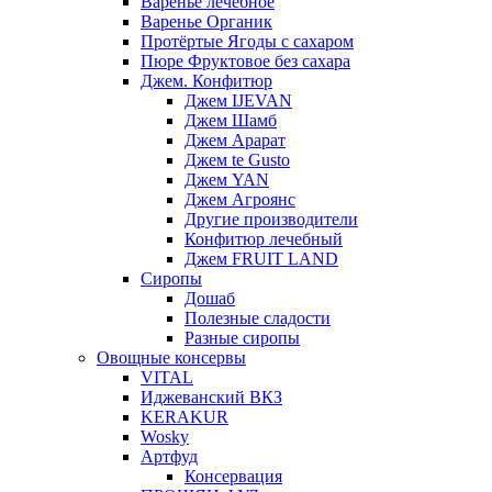
Варенье лечебное
Варенье Органик
Протёртые Ягоды с сахаром
Пюре Фруктовое без сахара
Джем. Конфитюр
Джем IJEVAN
Джем Шамб
Джем Арарат
Джем te Gusto
Джем YAN
Джем Агроянс
Другие производители
Конфитюр лечебный
Джем FRUIT LAND
Сиропы
Дошаб
Полезные сладости
Разные сиропы
Овощные консервы
VITAL
Иджеванский ВКЗ
KERAKUR
Wosky
Артфуд
Консервация