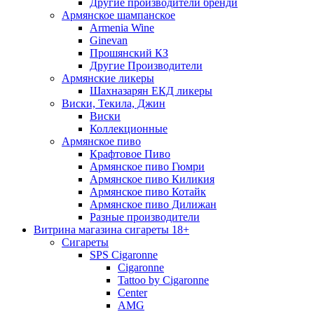
Другие производители бренди
Армянское шампанское
Armenia Wine
Ginevan
Прошянский КЗ
Другие Производители
Армянские ликеры
Шахназарян ЕКД ликеры
Виски, Текила, Джин
Виски
Коллекционные
Армянское пиво
Крафтовое Пиво
Армянское пиво Гюмри
Армянское пиво Киликия
Армянское пиво Котайк
Армянское пиво Дилижан
Разные производители
Витрина магазина сигареты 18+
Cигареты
SPS Cigaronne
Сigaronne
Tattoo by Cigaronne
Center
AMG