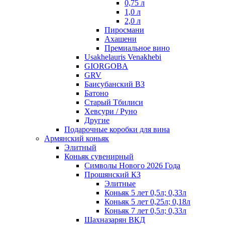
0,75 л
1,0 л
2,0 л
Пиросмани
Ахашени
Премиальное вино
Usakhelauris Venakhebi
GIORGOBA
GRV
Баисубанский ВЗ
Батоно
Старый Тбилиси
Хевсури / Руно
Другие
Подарочные коробки для вина
Армянский коньяк
Элитный
Коньяк сувенирный
Символы Нового 2026 Года
Прошянский КЗ
Элитные
Коньяк 5 лет 0,5л; 0,33л
Коньяк 5 лет 0,25л; 0,18л
Коньяк 7 лет 0,5л; 0,33л
Шахназарян ВКД