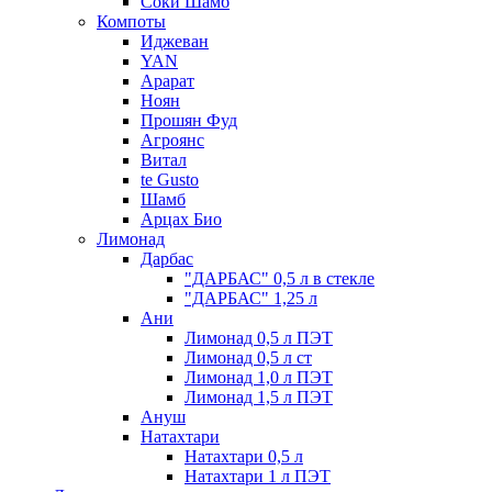
Соки Шамб
Компоты
Иджеван
YAN
Арарат
Ноян
Прошян Фуд
Агроянс
Витал
te Gusto
Шамб
Арцах Био
Лимонад
Дарбас
"ДАРБАС" 0,5 л в стекле
"ДАРБАС" 1,25 л
Ани
Лимонад 0,5 л ПЭТ
Лимонад 0,5 л ст
Лимонад 1,0 л ПЭТ
Лимонад 1,5 л ПЭТ
Ануш
Натахтари
Натахтари 0,5 л
Натахтари 1 л ПЭТ