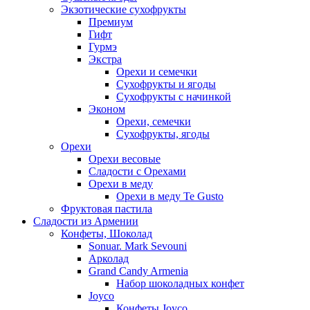
Экзотические сухофрукты
Премиум
Гифт
Гурмэ
Экстра
Орехи и семечки
Сухофрукты и ягоды
Сухофрукты с начинкой
Эконом
Орехи, семечки
Сухофрукты, ягоды
Орехи
Орехи весовые
Сладости с Орехами
Орехи в меду
Орехи в меду Te Gusto
Фруктовая пастила
Сладости из Армении
Конфеты, Шоколад
Sonuar. Mark Sevouni
Арколад
Grand Candy Armenia
Набор шоколадных конфет
Joyco
Конфеты Joyco