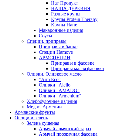
Нат Продукт
НАША ДЕРЕВНЯ
Разные крупы
Крупы Protein Therapy
Крупы Нане
Макаронные изделия
Соусы
Специи, приправы
Приправы в банке
Специи Hamove
АРМСПЕЦИИ
Приправы в фасовке
Приправы малая фасовка
Оливки, Оливковое масло
"Arm Eco"
Оливки "Aiello"
Оливки "AMADO"
Оливки "Armenium"
Хлебобулочные изделия
Мед из Армении
Армянские фрукты
Овощи и зелень
Зелень сушеная
Армчай армянский тараз
Армчай прозрачная фасовка