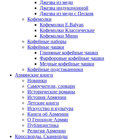
Джезва из меди
Джезва индукционной
Джезва из меди с Песком
Кофемолки
Кофемолки E.Balyan
Кофемолки Классические
Кофемолки Мини
Кофейные наборы
Кофейные чашки
Глиняные кофейные чашки
Фарфоровые кофейные чашки
Медные кофейные чашки
Кофейные подстаканники
Армянские книги
Новинки
Самоучители, словари
Исторические романы
История Армении
Детские книги
Иcкусство и культура
Книги об Армении
О Геноциде Армян
Публицистика
Религия Армении
Кроссворды. Сканворды