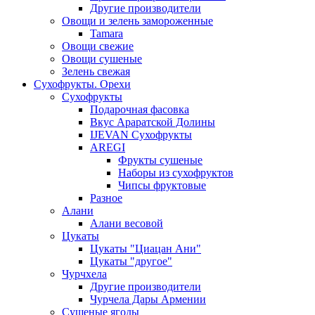
Другие производители
Овощи и зелень замороженные
Tamara
Овощи свежие
Овощи сушеные
Зелень свежая
Сухофрукты. Орехи
Сухофрукты
Подарочная фасовка
Вкус Араратской Долины
IJEVAN Сухофрукты
AREGI
Фрукты сушеные
Наборы из сухофруктов
Чипсы фруктовые
Разное
Алани
Алани весовой
Цукаты
Цукаты "Циацан Ани"
Цукаты "другое"
Чурчхела
Другие производители
Чурчела Дары Армении
Сушеные ягоды