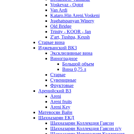
Voskevaz - Qotot
Van Ardi
Kataro.Hin Areni.Voskeni
Jraghatspanyan Winery
Old Bridge
Trinity - KOOR - Jan
Z'art, Tushpa, Keush
Старые вина
Иджеванский ВК3
Эксклюзивные вина
Виноградное
Большой объем
Вина 0,75 л
Старые
Сувенирные
Фруктовые
Аренийский ВЗ
Areni
Areni fruits
Areni Key
Матевосян Вайн
Шахназарян ЕКД
Шахназарян Коллекция Гаясон
Шахназарян Коллекция Гаясон п/у
Шахназарян Новогодняя Коллекция