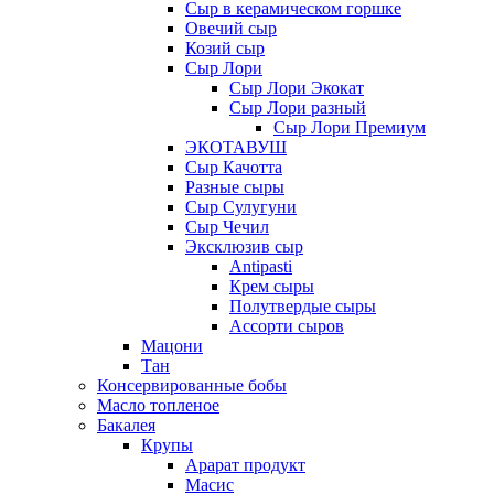
Сыр в керамическом горшке
Овечий сыр
Козий сыр
Сыр Лори
Сыр Лори Экокат
Сыр Лори разный
Сыр Лори Премиум
ЭКОТАВУШ
Сыр Качотта
Разные сыры
Сыр Сулугуни
Сыр Чечил
Эксклюзив сыр
Antipasti
Крем сыры
Полутвердые сыры
Ассорти сыров
Мацони
Тан
Консервированные бобы
Масло топленое
Бакалея
Крупы
Арарат продукт
Масис