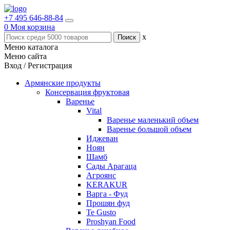
+7 495 646-88-84
0
Моя корзина
x
Меню каталога
Меню сайта
Вход / Регистрация
Армянские продукты
Консервация фруктовая
Варенье
Vital
Варенье маленький объем
Варенье большой объем
Иджеван
Ноян
Шамб
Сады Арагаца
Агроянс
KERAKUR
Варга - Фуд
Прошян фуд
Te Gusto
Proshyan Food