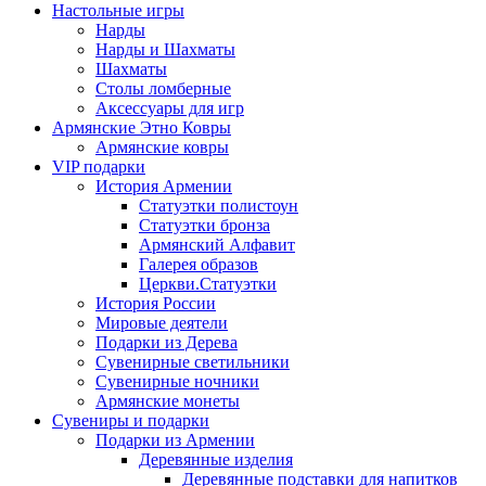
Настольные игры
Нарды
Нарды и Шахматы
Шахматы
Столы ломберные
Аксессуары для игр
Армянские Этно Ковры
Армянские ковры
VIP подарки
История Армении
Статуэтки полистоун
Статуэтки бронза
Армянский Алфавит
Галерея образов
Церкви.Статуэтки
История России
Мировые деятели
Подарки из Дерева
Сувенирные светильники
Сувенирные ночники
Армянские монеты
Сувениры и подарки
Подарки из Армении
Деревянные изделия
Деревянные подставки для напитков