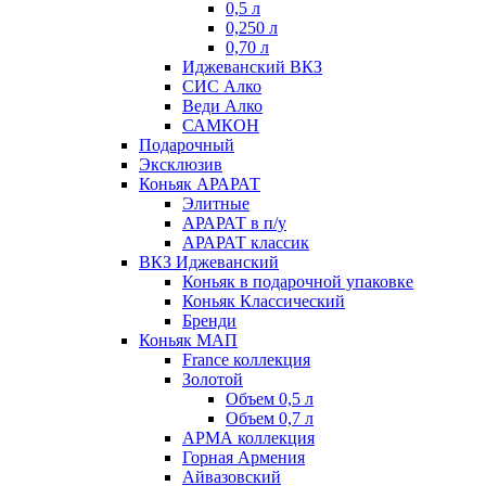
0,5 л
0,250 л
0,70 л
Иджеванский ВКЗ
СИС Алко
Веди Алко
САМКОН
Подарочный
Эксклюзив
Коньяк АРАРАТ
Элитные
АРАРАТ в п/у
АРАРАТ классик
ВКЗ Иджеванский
Коньяк в подарочной упаковке
Коньяк Классический
Бренди
Коньяк МАП
France коллекция
Золотой
Объем 0,5 л
Объем 0,7 л
АРМА коллекция
Горная Армения
Айвазовский