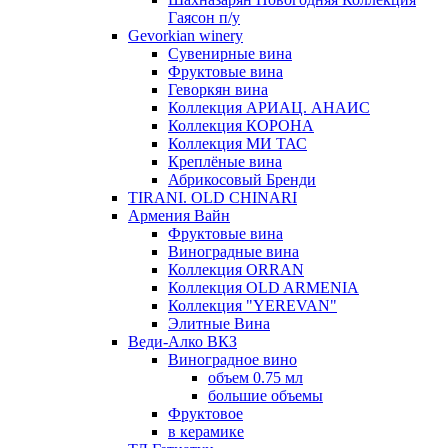
Гаясон п/у
Gevorkian winery
Сувенирные вина
Фруктовые вина
Геворкян вина
Коллекция АРИАЦ. АНАИС
Коллекция КОРОНА
Коллекция МИ ТАС
Креплёные вина
Абрикосовый Бренди
TIRANI. OLD CHINARI
Армения Вайн
Фруктовые вина
Виноградные вина
Коллекция ORRAN
Коллекция OLD ARMENIA
Коллекция "YEREVAN"
Элитные Вина
Веди-Алко ВКЗ
Виноградное вино
объем 0.75 мл
большие объемы
Фруктовое
в керамике