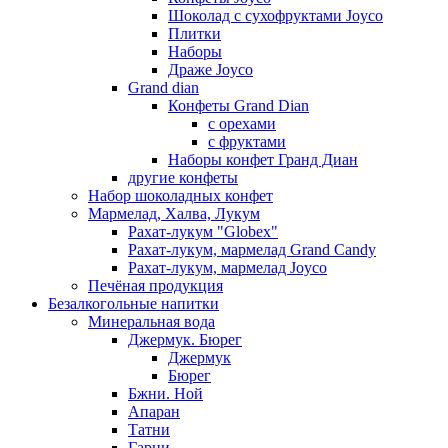
Шоколад с сухофруктами Joyco
Плитки
Наборы
Драже Joyco
Grand dian
Конфеты Grand Dian
с орехами
с фруктами
Наборы конфет Гранд Диан
другие конфеты
Набор шоколадных конфет
Мармелад, Халва, Лукум
Рахат-лукум "Globex"
Рахат-лукум, мармелад Grand Candy
Рахат-лукум, мармелад Joyco
Печёная продукция
Безалкогольные напитки
Минеральная вода
Джермук. Бюрег
Джермук
Бюрег
Бжни. Ной
Апаран
Татни
Гарни