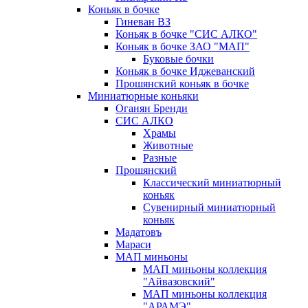
Коньяк в бочке
Гиневан ВЗ
Коньяк в бочке "СИС АЛКО"
Коньяк в бочке ЗАО "МАП"
Буковые бочки
Коньяк в бочке Иджеванский
Прошянский коньяк в бочке
Миниатюрные коньяки
Оганян Бренди
СИС АЛКО
Храмы
Животные
Разные
Прошянский
Классический миниатюрный
коньяк
Сувенирный миниатюрный
коньяк
Мадатовъ
Мараси
МАП миньоны
МАП миньоны коллекция
"Айвазовский"
МАП миньоны коллекция
"АРАМЭ"