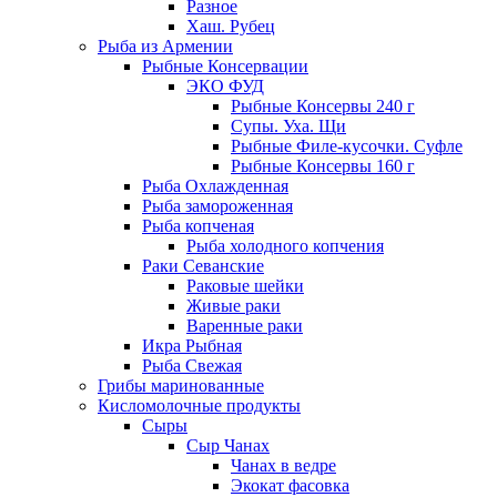
Разное
Хаш. Рубец
Рыба из Армении
Рыбные Консервации
ЭКО ФУД
Рыбные Консервы 240 г
Супы. Уха. Щи
Рыбные Филе-кусочки. Суфле
Рыбные Консервы 160 г
Рыба Охлажденная
Рыба замороженная
Рыба копченая
Рыба холодного копчения
Раки Севанские
Раковые шейки
Живые раки
Варенные раки
Икра Рыбная
Рыба Свежая
Грибы маринованные
Кисломолочные продукты
Сыры
Сыр Чанах
Чанах в ведре
Экокат фасовка