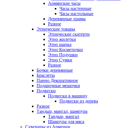
Армянские часы
Часы настенные
Часы настольные
Деревянные храмы
Разное
Этнические товары
Этнические скатерти
Этно жилетки
Этно шапка
Этно Косметички
Этно Подушки
Этно Сумки
Разное
Бочки деревянные
Браслеты
Панно Декоративное
Подарочные мешочки
Подвески
Подвески в машину
Подвески из дерева
Разное
Тандыр, мангал, шампура
Тандыр, мангал
Шампура для мяса
Сувениры из Армении