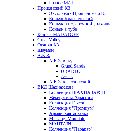
Разное МАП
Прошянский КЗ
Эксклюзив Прошянского КЗ
Коньяк Классический
Коньяк в подарочной упаковке
Коньяк в тубе
Коньяк MADATOFF
Great Valley
Оганян КЗ
Шаумян
А.К.З.
А.К.З. в п/у
Grand Sargis
URARTU
Avetis
А.К.З. классический
ВКД Шахназарян
Коллекция ШАХНАЗАРЯН
Жемчужина Армении
Коллекция Гаясон
Коллекция "Премиум"
Армянская мозаика
Mustang. Mountain
MAUTAIN
Коллекция "Паракар"