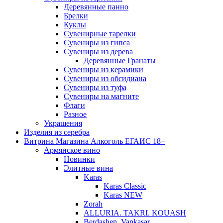
Деревянные панно
Брелки
Куклы
Сувенирные тарелки
Сувениры из гипса
Сувениры из дерева
Деревянные Гранаты
Сувениры из керамики
Сувениры из обсидиана
Сувениры из туфа
Сувениры на магните
Флаги
Разное
Украшения
Изделия из серебра
Витрина Магазина Алкоголь ЕГАИС 18+
Армянское вино
Новинки
Элитные вина
Karas
Karas Classic
Karas NEW
Zorah
ALLURIA. TAKRI. KOUASH
Berdashen. Vankasar