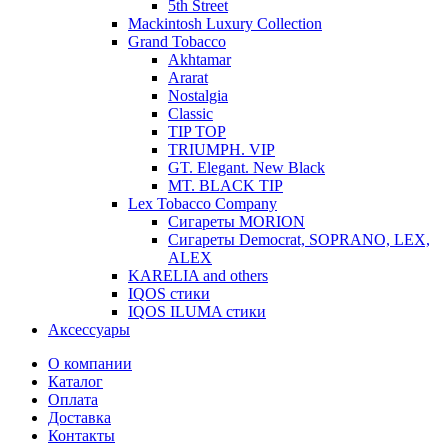
5th Street
Mackintosh Luxury Collection
Grand Tobacco
Akhtamar
Ararat
Nostalgia
Classic
TIP TOP
TRIUMPH. VIP
GT. Elegant. New Black
MT. BLACK TIP
Lex Tobacco Company
Сигареты MORION
Сигареты Democrat, SOPRANO, LEX,
ALEX
KARELIA and others
IQOS стики
IQOS ILUMA стики
Аксессуары
О компании
Каталог
Оплата
Доставка
Контакты