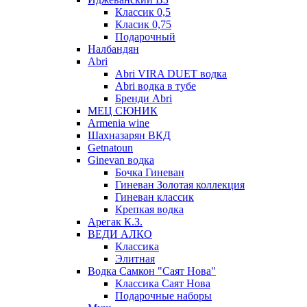
Классик 0,5
Класик 0,75
Подарочный
Налбандян
Abri
Abri VIRA DUET водка
Abri водка в тубе
Бренди Abri
МЕЦ СЮНИК
Armenia wine
Шахназарян ВКД
Getnatoun
Ginevan водка
Бочка Гиневан
Гиневан Золотая коллекция
Гиневан классик
Крепкая водка
Арегак К.З.
ВЕДИ АЛКО
Классика
Элитная
Водка Самкон "Саят Нова"
Классика Саят Нова
Подарочные наборы