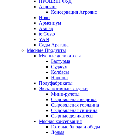
ПРОШЯН ФУД
Агроянс
Консервация Агроянс
Ноян
Армениум
Авшар
te Gusto
YAN
Сады Арагаца
Мясные Продукты
Мясные деликатесы
Бастурма
Суджух
Колбасы
Нарезка
Полуфабрикаты
Эксклюзивные закуски
Мини-рулеты
Сыровяленая вырезка
Сыровяленая говядина
Сыровяленая свинина
Сырные деликатесы
Мясная консервация
Готовые блюда и обеды
Долма