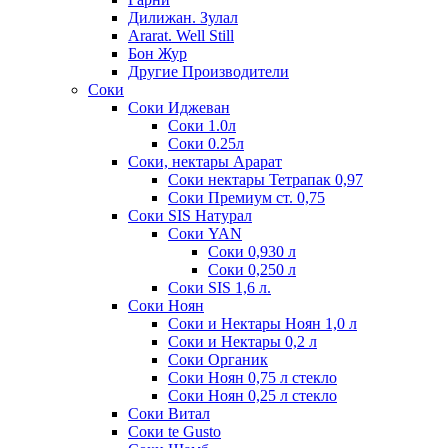
Дилижан. Зулал
Ararat. Well Still
Бон Жур
Другие Производители
Соки
Соки Иджеван
Соки 1.0л
Соки 0.25л
Соки, нектары Арарат
Соки нектары Тетрапак 0,97
Соки Премиум ст. 0,75
Соки SIS Натурал
Соки YAN
Соки 0,930 л
Соки 0,250 л
Соки SIS 1,6 л.
Соки Ноян
Соки и Нектары Ноян 1,0 л
Соки и Нектары 0,2 л
Соки Органик
Соки Ноян 0,75 л стекло
Соки Ноян 0,25 л стекло
Соки Витал
Соки te Gusto