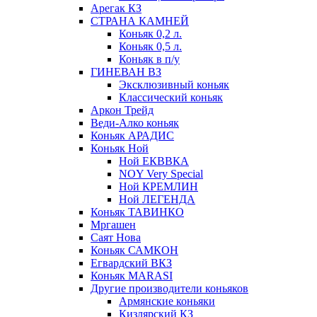
Арегак КЗ
СТРАНА КАМНЕЙ
Коньяк 0,2 л.
Коньяк 0,5 л.
Коньяк в п/у
ГИНЕВАН ВЗ
Эксклюзивный коньяк
Классический коньяк
Аркон Трейд
Веди-Алко коньяк
Коньяк АРАДИС
Коньяк Ной
Ной ЕКВВКА
NOY Very Special
Ной КРЕМЛИН
Ной ЛЕГЕНДА
Коньяк ТАВИНКО
Мргашен
Саят Нова
Коньяк САМКОН
Егвардский ВКЗ
Коньяк MARASI
Другие производители коньяков
Армянские коньяки
Кизлярский КЗ