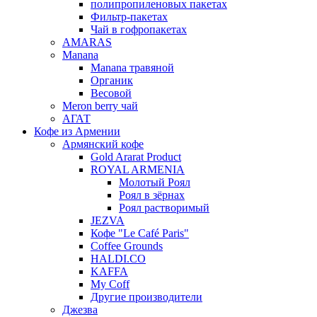
полипропиленовых пакетах
Фильтр-пакетах
Чай в гофропакетах
AMARAS
Manana
Manana травяной
Органик
Весовой
Meron berry чай
АГАТ
Кофе из Армении
Армянский кофе
Gold Ararat Product
ROYAL ARMENIA
Молотый Роял
Роял в зёрнах
Роял растворимый
JEZVA
Кофе "Le Café Paris"
Coffee Grounds
HALDI.CO
KAFFA
My Coff
Другие производители
Джезва