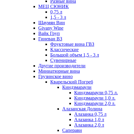
Разные вина
МЕЦ СЮНИК
0,75 л
1,5 - 3 л
Шаумян Вин
Givany Wine
Вайк Груп
Гиневан ВЗ
Фруктовые вина ГВЗ
Классические
Большой объем 1,5 - 3 л
Сувенирные
Другие производители
Миниатюрные вина
Грузинское вино
Кварельский Погреб
Киндзмараули
Киндзмараули 0,75 л.
Киндзмараули 1,0 л.
Киндзмараули 2,0 л.
Алазанская Долина
Алазанка 0,75 л
Алазанка 1,0 л
Алазанка 2,0 л
Саперави