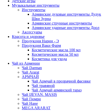
Детские игры
Музыкальные инструменты
Инструменты
Армянские духовые инструменты Дудук
Шви Зурна
Армянские струнные инструменты
Армянские ударные инструменты Доол
Аксессуары
Красота и здоровье
Продукция Нарин - Э
Продукция Ваки Фарм
Косметические масла 100 мл
Косметические масла 50 мл
Косметика для ухода
Чай из Армении
Чай Darman
Чай Ararat
АРМЧАЙ
Чай Армчай в прозрачной фасовке
Чай травяной
Чай Армчай армянский тараз
Чай IJEVAN. MASIS
Чай Гюмри
Чай Нане
MEGA ARARAT