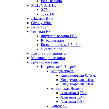
Разные вина
МЕЦ СЮНИК
0,75 л
1,5 - 3 л
Шаумян Вин
Givany Wine
Вайк Груп
Гиневан ВЗ
Фруктовые вина ГВЗ
Классические
Большой объем 1,5 - 3 л
Сувенирные
Другие производители
Миниатюрные вина
Грузинское вино
Кварельский Погреб
Киндзмараули
Киндзмараули 0,75 л.
Киндзмараули 1,0 л.
Киндзмараули 2,0 л.
Алазанская Долина
Алазанка 0,75 л
Алазанка 1,0 л
Алазанка 2,0 л
Саперави