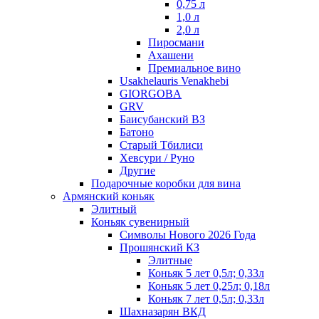
0,75 л
1,0 л
2,0 л
Пиросмани
Ахашени
Премиальное вино
Usakhelauris Venakhebi
GIORGOBA
GRV
Баисубанский ВЗ
Батоно
Старый Тбилиси
Хевсури / Руно
Другие
Подарочные коробки для вина
Армянский коньяк
Элитный
Коньяк сувенирный
Символы Нового 2026 Года
Прошянский КЗ
Элитные
Коньяк 5 лет 0,5л; 0,33л
Коньяк 5 лет 0,25л; 0,18л
Коньяк 7 лет 0,5л; 0,33л
Шахназарян ВКД