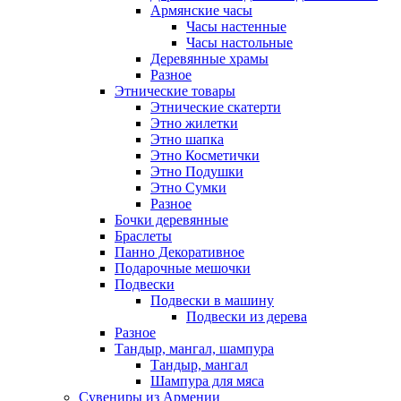
Армянские часы
Часы настенные
Часы настольные
Деревянные храмы
Разное
Этнические товары
Этнические скатерти
Этно жилетки
Этно шапка
Этно Косметички
Этно Подушки
Этно Сумки
Разное
Бочки деревянные
Браслеты
Панно Декоративное
Подарочные мешочки
Подвески
Подвески в машину
Подвески из дерева
Разное
Тандыр, мангал, шампура
Тандыр, мангал
Шампура для мяса
Сувениры из Армении