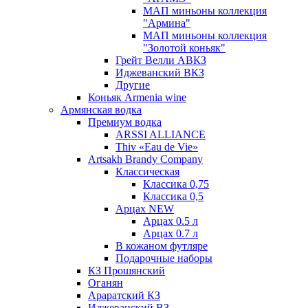
МАП миньоны коллекция
"Армина"
МАП миньоны коллекция
"Золотой коньяк"
Грейт Велли АВКЗ
Иджеванский ВКЗ
Другие
Коньяк Armenia wine
Армянская водка
Премиум водка
ARSSI ALLIANCE
Thiv «Eau de Vie»
Artsakh Brandy Company
Классическая
Классика 0,75
Классика 0,5
Арцах NEW
Арцах 0.5 л
Арцах 0.7 л
В кожаном футляре
Подарочные наборы
КЗ Прошянский
Оганян
Араратский КЗ
Иджеванский ВЗ