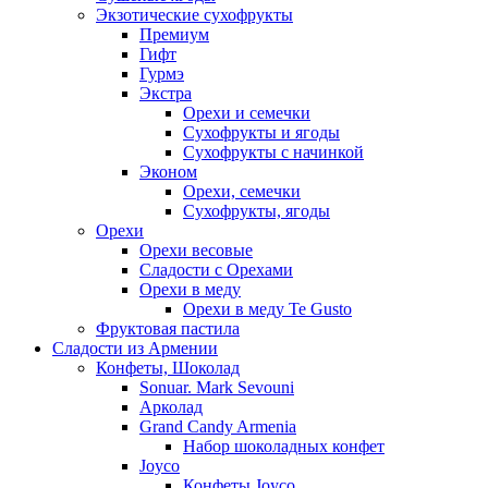
Экзотические сухофрукты
Премиум
Гифт
Гурмэ
Экстра
Орехи и семечки
Сухофрукты и ягоды
Сухофрукты с начинкой
Эконом
Орехи, семечки
Сухофрукты, ягоды
Орехи
Орехи весовые
Сладости с Орехами
Орехи в меду
Орехи в меду Te Gusto
Фруктовая пастила
Сладости из Армении
Конфеты, Шоколад
Sonuar. Mark Sevouni
Арколад
Grand Candy Armenia
Набор шоколадных конфет
Joyco
Конфеты Joyco