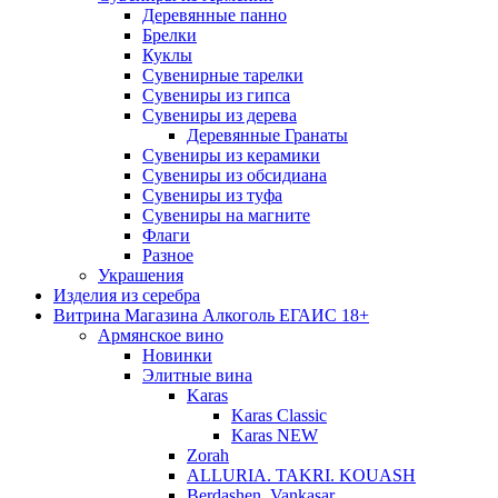
Деревянные панно
Брелки
Куклы
Сувенирные тарелки
Сувениры из гипса
Сувениры из дерева
Деревянные Гранаты
Сувениры из керамики
Сувениры из обсидиана
Сувениры из туфа
Сувениры на магните
Флаги
Разное
Украшения
Изделия из серебра
Витрина Магазина Алкоголь ЕГАИС 18+
Армянское вино
Новинки
Элитные вина
Karas
Karas Classic
Karas NEW
Zorah
ALLURIA. TAKRI. KOUASH
Berdashen. Vankasar