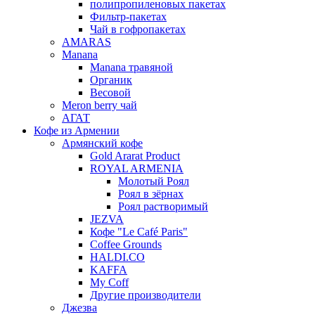
полипропиленовых пакетах
Фильтр-пакетах
Чай в гофропакетах
AMARAS
Manana
Manana травяной
Органик
Весовой
Meron berry чай
АГАТ
Кофе из Армении
Армянский кофе
Gold Ararat Product
ROYAL ARMENIA
Молотый Роял
Роял в зёрнах
Роял растворимый
JEZVA
Кофе "Le Café Paris"
Coffee Grounds
HALDI.CO
KAFFA
My Coff
Другие производители
Джезва