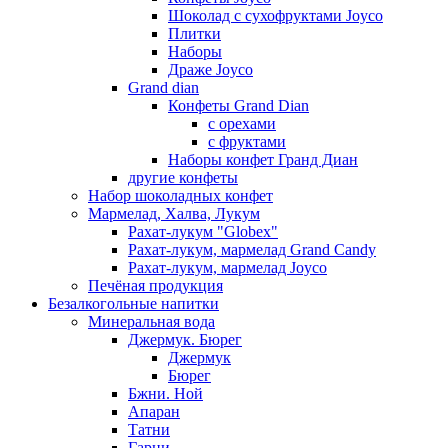
Шоколад с сухофруктами Joyco
Плитки
Наборы
Драже Joyco
Grand dian
Конфеты Grand Dian
с орехами
с фруктами
Наборы конфет Гранд Диан
другие конфеты
Набор шоколадных конфет
Мармелад, Халва, Лукум
Рахат-лукум "Globex"
Рахат-лукум, мармелад Grand Candy
Рахат-лукум, мармелад Joyco
Печёная продукция
Безалкогольные напитки
Минеральная вода
Джермук. Бюрег
Джермук
Бюрег
Бжни. Ной
Апаран
Татни
Гарни