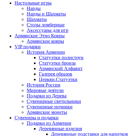
Настольные игры
Нарды
Нарды и Шахматы
Шахматы
Столы ломберные
Аксессуары для игр
Армянские Этно Ковры
Армянские ковры
VIP подарки
История Армении
Статуэтки полистоун
Статуэтки бронза
Армянский Алфавит
Галерея образов
Церкви.Статуэтки
История России
Мировые деятели
Подарки из Дерева
Сувенирные светильники
Сувенирные ночники
Армянские монеты
Сувениры и подарки
Подарки из Армении
Деревянные изделия
Деревянные подставки для напитков