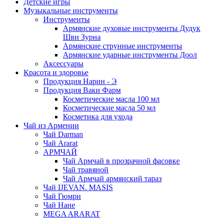
Детские игры
Музыкальные инструменты
Инструменты
Армянские духовые инструменты Дудук
Шви Зурна
Армянские струнные инструменты
Армянские ударные инструменты Доол
Аксессуары
Красота и здоровье
Продукция Нарин - Э
Продукция Ваки Фарм
Косметические масла 100 мл
Косметические масла 50 мл
Косметика для ухода
Чай из Армении
Чай Darman
Чай Ararat
АРМЧАЙ
Чай Армчай в прозрачной фасовке
Чай травяной
Чай Армчай армянский тараз
Чай IJEVAN. MASIS
Чай Гюмри
Чай Нане
MEGA ARARAT