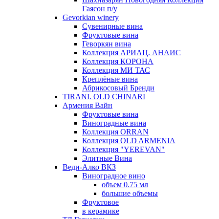
Гаясон п/у
Gevorkian winery
Сувенирные вина
Фруктовые вина
Геворкян вина
Коллекция АРИАЦ. АНАИС
Коллекция КОРОНА
Коллекция МИ ТАС
Креплёные вина
Абрикосовый Бренди
TIRANI. OLD CHINARI
Армения Вайн
Фруктовые вина
Виноградные вина
Коллекция ORRAN
Коллекция OLD ARMENIA
Коллекция "YEREVAN"
Элитные Вина
Веди-Алко ВКЗ
Виноградное вино
объем 0.75 мл
большие объемы
Фруктовое
в керамике