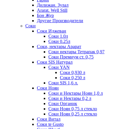
Дилижан. Зулал
Ararat. Well Still
Бон Жур
Другие Производители
Соки
Соки Иджеван
Соки 1.0л
Соки 0.25л
Соки, нектары Арарат
Соки нектары Тетрапак 0,97
Соки Премиум ст. 0,75
Соки SIS Натурал
Соки YAN
Соки 0,930 л
Соки 0,250 л
Соки SIS 1,6 л.
Соки Ноян
Соки и Нектары Ноян 1,0 л
Соки и Нектары 0,2 л
Соки Органик
Соки Ноян 0,75 л стекло
Соки Ноян 0,25 л стекло
Соки Витал
Соки te Gusto