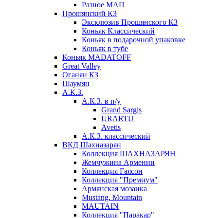
Разное МАП
Прошянский КЗ
Эксклюзив Прошянского КЗ
Коньяк Классический
Коньяк в подарочной упаковке
Коньяк в тубе
Коньяк MADATOFF
Great Valley
Оганян КЗ
Шаумян
А.К.З.
А.К.З. в п/у
Grand Sargis
URARTU
Avetis
А.К.З. классический
ВКД Шахназарян
Коллекция ШАХНАЗАРЯН
Жемчужина Армении
Коллекция Гаясон
Коллекция "Премиум"
Армянская мозаика
Mustang. Mountain
MAUTAIN
Коллекция "Паракар"