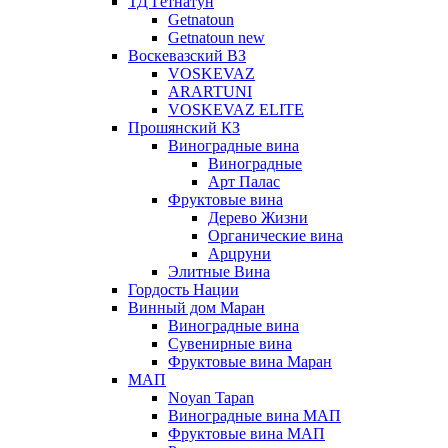
ТД Гетнатун
Getnatoun
Getnatoun new
Воскевазский ВЗ
VOSKEVAZ
ARARTUNI
VOSKEVAZ ELITE
Прошянский КЗ
Виноградные вина
Виноградные
Арт Палас
Фруктовые вина
Дерево Жизни
Органические вина
Арцруни
Элитные Вина
Гордость Нации
Винный дом Маран
Виноградные вина
Сувенирные вина
Фруктовые вина Маран
МАП
Noyan Tapan
Виноградные вина МАП
Фруктовые вина МАП