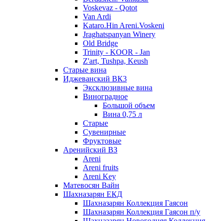
Voskevaz - Qotot
Van Ardi
Kataro.Hin Areni.Voskeni
Jraghatspanyan Winery
Old Bridge
Trinity - KOOR - Jan
Z'art, Tushpa, Keush
Старые вина
Иджеванский ВК3
Эксклюзивные вина
Виноградное
Большой объем
Вина 0,75 л
Старые
Сувенирные
Фруктовые
Аренийский ВЗ
Areni
Areni fruits
Areni Key
Матевосян Вайн
Шахназарян ЕКД
Шахназарян Коллекция Гаясон
Шахназарян Коллекция Гаясон п/у
Шахназарян Новогодняя Коллекция