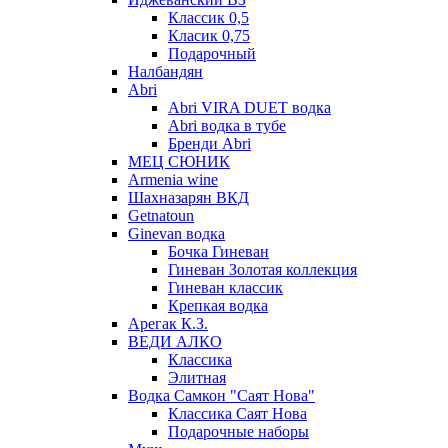
Классик 0,5
Класик 0,75
Подарочный
Налбандян
Abri
Abri VIRA DUET водка
Abri водка в тубе
Бренди Abri
МЕЦ СЮНИК
Armenia wine
Шахназарян ВКД
Getnatoun
Ginevan водка
Бочка Гиневан
Гиневан Золотая коллекция
Гиневан классик
Крепкая водка
Арегак К.З.
ВЕДИ АЛКО
Классика
Элитная
Водка Самкон "Саят Нова"
Классика Саят Нова
Подарочные наборы