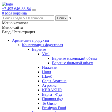
+7 495 646-88-84
0
Моя корзина
x
Меню каталога
Меню сайта
Вход / Регистрация
Армянские продукты
Консервация фруктовая
Варенье
Vital
Варенье маленький объем
Варенье большой объем
Иджеван
Ноян
Шамб
Сады Арагаца
Агроянс
KERAKUR
Варга - Фуд
Прошян фуд
Te Gusto
Proshyan Food