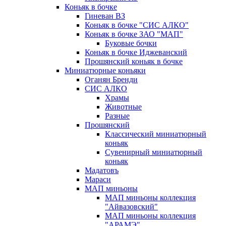
Коньяк в бочке
Гиневан ВЗ
Коньяк в бочке "СИС АЛКО"
Коньяк в бочке ЗАО "МАП"
Буковые бочки
Коньяк в бочке Иджеванский
Прошянский коньяк в бочке
Миниатюрные коньяки
Оганян Бренди
СИС АЛКО
Храмы
Животные
Разные
Прошянский
Классический миниатюрный
коньяк
Сувенирный миниатюрный
коньяк
Мадатовъ
Мараси
МАП миньоны
МАП миньоны коллекция
"Айвазовский"
МАП миньоны коллекция
"АРАМЭ"