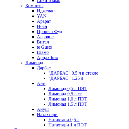
Соки Шамб
Компоты
Иджеван
YAN
Арарат
Ноян
Прошян Фуд
Агроянс
Витал
te Gusto
Шамб
Арцах Био
Лимонад
Дарбас
"ДАРБАС" 0,5 л в стекле
"ДАРБАС" 1,25 л
Ани
Лимонад 0,5 л ПЭТ
Лимонад 0,5 л ст
Лимонад 1,0 л ПЭТ
Лимонад 1,5 л ПЭТ
Ануш
Натахтари
Натахтари 0,5 л
Натахтари 1 л ПЭТ