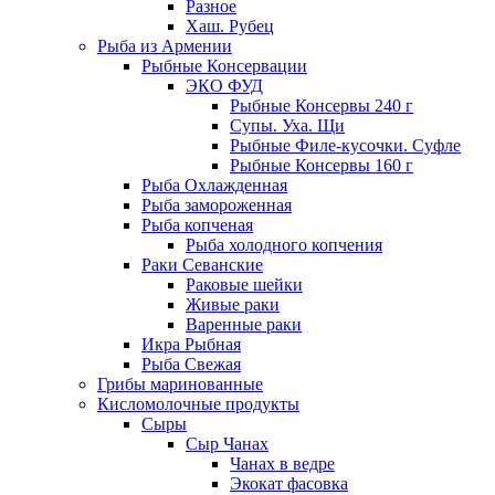
Разное
Хаш. Рубец
Рыба из Армении
Рыбные Консервации
ЭКО ФУД
Рыбные Консервы 240 г
Супы. Уха. Щи
Рыбные Филе-кусочки. Суфле
Рыбные Консервы 160 г
Рыба Охлажденная
Рыба замороженная
Рыба копченая
Рыба холодного копчения
Раки Севанские
Раковые шейки
Живые раки
Варенные раки
Икра Рыбная
Рыба Свежая
Грибы маринованные
Кисломолочные продукты
Сыры
Сыр Чанах
Чанах в ведре
Экокат фасовка