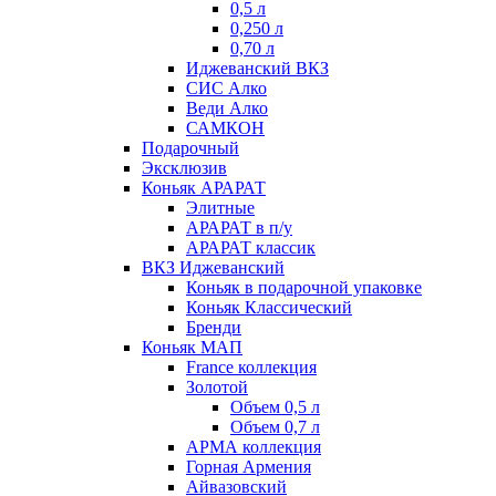
0,5 л
0,250 л
0,70 л
Иджеванский ВКЗ
СИС Алко
Веди Алко
САМКОН
Подарочный
Эксклюзив
Коньяк АРАРАТ
Элитные
АРАРАТ в п/у
АРАРАТ классик
ВКЗ Иджеванский
Коньяк в подарочной упаковке
Коньяк Классический
Бренди
Коньяк МАП
France коллекция
Золотой
Объем 0,5 л
Объем 0,7 л
АРМА коллекция
Горная Армения
Айвазовский