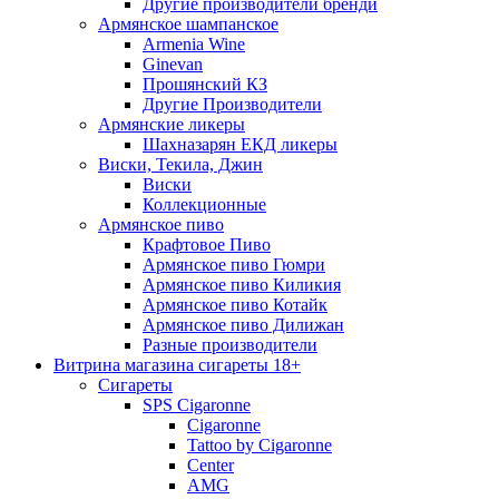
Другие производители бренди
Армянское шампанское
Armenia Wine
Ginevan
Прошянский КЗ
Другие Производители
Армянские ликеры
Шахназарян ЕКД ликеры
Виски, Текила, Джин
Виски
Коллекционные
Армянское пиво
Крафтовое Пиво
Армянское пиво Гюмри
Армянское пиво Киликия
Армянское пиво Котайк
Армянское пиво Дилижан
Разные производители
Витрина магазина сигареты 18+
Cигареты
SPS Cigaronne
Сigaronne
Tattoo by Cigaronne
Center
AMG