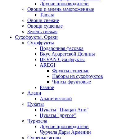
Другие производители
Овощи и зелень замороженные
Tamara
Овощи свежие
Овощи сушеные
Зелень свежая
Сухофрукты. Орехи
Сухофрукты
Подарочная фасовка
Вкус Араратской Долины
IJEVAN Сухофрукты
AREGI
Фрукты сушеные
Наборы из сухофруктов
Чипсы фруктовые
Разное
Алани
Алани весовой
Цукаты
Цукаты "Циацан Ани"
Цукаты "другое"
Чурчхела
Другие производители
Чурчела Дары Армении
Сушеные ягоды