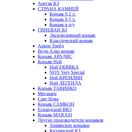
Арегак КЗ
СТРАНА КАМНЕЙ
Коньяк 0,2 л.
Коньяк 0,5 л.
Коньяк в п/у
ГИНЕВАН ВЗ
Эксклюзивный коньяк
Классический коньяк
Аркон Трейд
Веди-Алко коньяк
Коньяк АРАДИС
Коньяк Ной
Ной ЕКВВКА
NOY Very Special
Ной КРЕМЛИН
Ной ЛЕГЕНДА
Коньяк ТАВИНКО
Мргашен
Саят Нова
Коньяк САМКОН
Егвардский ВКЗ
Коньяк MARASI
Другие производители коньяков
Армянские коньяки
Кизлярский КЗ