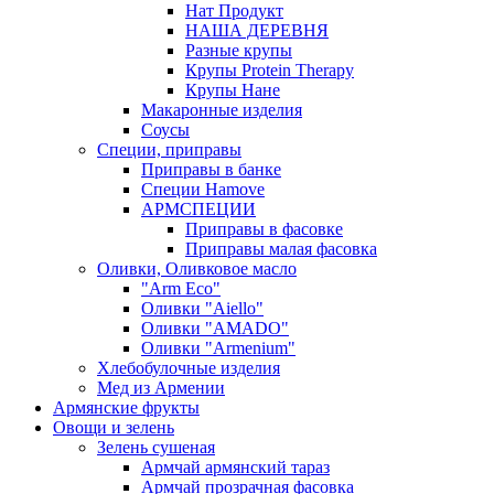
Нат Продукт
НАША ДЕРЕВНЯ
Разные крупы
Крупы Protein Therapy
Крупы Нане
Макаронные изделия
Соусы
Специи, приправы
Приправы в банке
Специи Hamove
АРМСПЕЦИИ
Приправы в фасовке
Приправы малая фасовка
Оливки, Оливковое масло
"Arm Eco"
Оливки "Aiello"
Оливки "AMADO"
Оливки "Armenium"
Хлебобулочные изделия
Мед из Армении
Армянские фрукты
Овощи и зелень
Зелень сушеная
Армчай армянский тараз
Армчай прозрачная фасовка