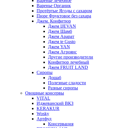
Варенье лечебное
Варенье Органик
Протёртые Ягоды с сахаром
Пюре Фруктовое без сахара
Джем. Конфитюр
Джем IJEVAN
Джем Шамб
Джем Арарат
Джем te Gusto
Джем YAN
Джем Агроянс
Другие производители
Конфитюр лечебный
Джем FRUIT LAND
Сиропы
Дошаб
Полезные сладости
Разные сиропы
Овощные консервы
VITAL
Иджеванский ВКЗ
KERAKUR
Wosky
Артфуд
Консервация