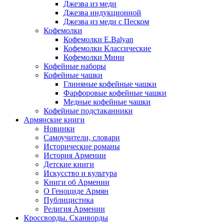
Джезва из меди
Джезва индукционной
Джезва из меди с Песком
Кофемолки
Кофемолки E.Balyan
Кофемолки Классические
Кофемолки Мини
Кофейные наборы
Кофейные чашки
Глиняные кофейные чашки
Фарфоровые кофейные чашки
Медные кофейные чашки
Кофейные подстаканники
Армянские книги
Новинки
Самоучители, словари
Исторические романы
История Армении
Детские книги
Иcкусство и культура
Книги об Армении
О Геноциде Армян
Публицистика
Религия Армении
Кроссворды. Сканворды