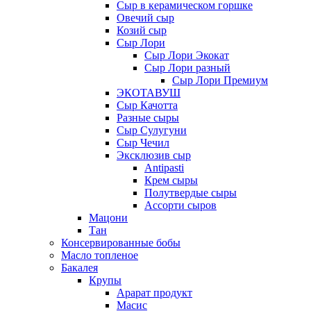
Сыр в керамическом горшке
Овечий сыр
Козий сыр
Сыр Лори
Сыр Лори Экокат
Сыр Лори разный
Сыр Лори Премиум
ЭКОТАВУШ
Сыр Качотта
Разные сыры
Сыр Сулугуни
Сыр Чечил
Эксклюзив сыр
Antipasti
Крем сыры
Полутвердые сыры
Ассорти сыров
Мацони
Тан
Консервированные бобы
Масло топленое
Бакалея
Крупы
Арарат продукт
Масис