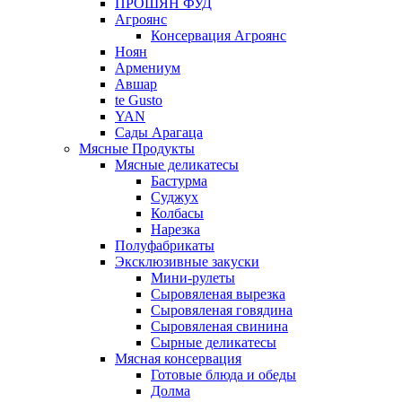
ПРОШЯН ФУД
Агроянс
Консервация Агроянс
Ноян
Армениум
Авшар
te Gusto
YAN
Сады Арагаца
Мясные Продукты
Мясные деликатесы
Бастурма
Суджух
Колбасы
Нарезка
Полуфабрикаты
Эксклюзивные закуски
Мини-рулеты
Сыровяленая вырезка
Сыровяленая говядина
Сыровяленая свинина
Сырные деликатесы
Мясная консервация
Готовые блюда и обеды
Долма