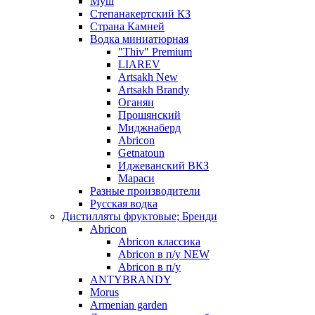
Муш
Степанакертский КЗ
Страна Камней
Водка миниатюрная
"Thiv" Premium
LIAREV
Artsakh New
Artsakh Brandy
Оганян
Прошянский
Миджнаберд
Abricon
Getnatoun
Иджеванский ВКЗ
Мараси
Разные производители
Русская водка
Дистилляты фруктовые; Бренди
Abricon
Abricon классика
Abricon в п/у NEW
Abricon в п/у
ANTYBRANDY
Morus
Armenian garden