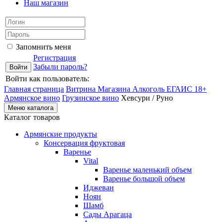
Наш магазин
Запомнить меня
Регистрация
Забыли пароль?
Войти как пользователь:
Главная страница
Витрина Магазина Алкоголь ЕГАИС 18+
Армянское вино
Грузинское вино
Хевсури / Руно
Меню каталога
Каталог товаров
Армянские продукты
Консервация фруктовая
Варенье
Vital
Варенье маленький объем
Варенье большой объем
Иджеван
Ноян
Шамб
Сады Арагаца