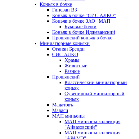
Коньяк в бочке
Гиневан ВЗ
Коньяк в бочке "СИС АЛКО"
Коньяк в бочке ЗАО "МАП"
Буковые бочки
Коньяк в бочке Иджеванский
Прошянский коньяк в бочке
Миниатюрные коньяки
Оганян Бренди
СИС АЛКО
Храмы
Животные
Разные
Прошянский
Классический миниатюрный
коньяк
Сувенирный миниатюрный
коньяк
Мадатовъ
Мараси
МАП миньоны
МАП миньоны коллекция
"Айвазовский"
МАП миньоны коллекция
"АРАМЭ"