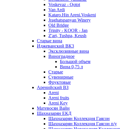
Voskevaz - Qotot
Van Ardi
Kataro.Hin Areni.Voskeni
Jraghatspanyan Winery
Old Bridge
Trinity - KOOR - Jan
Z'art, Tushpa, Keush
Старые вина
Иджеванский ВК3
Эксклюзивные вина
Виноградное
Большой объем
Вина 0,75 л
Старые
Сувенирные
Фруктовые
Аренийский ВЗ
Areni
Areni fruits
Areni Key
Матевосян Вайн
Шахназарян ЕКД
Шахназарян Коллекция Гаясон
Шахназарян Коллекция Гаясон п/у
Шахназарян Новогодняя Коллекция