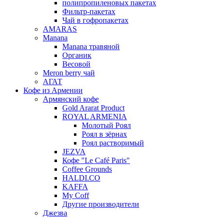
полипропиленовых пакетах
Фильтр-пакетах
Чай в гофропакетах
AMARAS
Manana
Manana травяной
Органик
Весовой
Meron berry чай
АГАТ
Кофе из Армении
Армянский кофе
Gold Ararat Product
ROYAL ARMENIA
Молотый Роял
Роял в зёрнах
Роял растворимый
JEZVA
Кофе "Le Café Paris"
Coffee Grounds
HALDI.CO
KAFFA
My Coff
Другие производители
Джезва