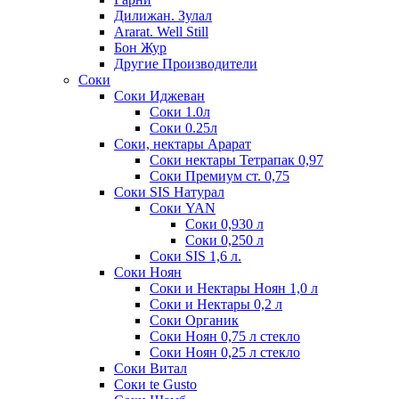
Дилижан. Зулал
Ararat. Well Still
Бон Жур
Другие Производители
Соки
Соки Иджеван
Соки 1.0л
Соки 0.25л
Соки, нектары Арарат
Соки нектары Тетрапак 0,97
Соки Премиум ст. 0,75
Соки SIS Натурал
Соки YAN
Соки 0,930 л
Соки 0,250 л
Соки SIS 1,6 л.
Соки Ноян
Соки и Нектары Ноян 1,0 л
Соки и Нектары 0,2 л
Соки Органик
Соки Ноян 0,75 л стекло
Соки Ноян 0,25 л стекло
Соки Витал
Соки te Gusto