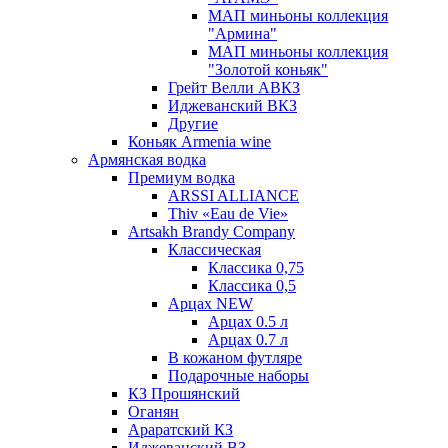
МАП миньоны коллекция
"Армина"
МАП миньоны коллекция
"Золотой коньяк"
Грейт Велли АВКЗ
Иджеванский ВКЗ
Другие
Коньяк Armenia wine
Армянская водка
Премиум водка
ARSSI ALLIANCE
Thiv «Eau de Vie»
Artsakh Brandy Company
Классическая
Классика 0,75
Классика 0,5
Арцах NEW
Арцах 0.5 л
Арцах 0.7 л
В кожаном футляре
Подарочные наборы
КЗ Прошянский
Оганян
Араратский КЗ
Иджеванский ВЗ