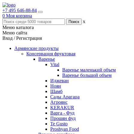
+7 495 646-88-84
0
Моя корзина
x
Меню каталога
Меню сайта
Вход / Регистрация
Армянские продукты
Консервация фруктовая
Варенье
Vital
Варенье маленький объем
Варенье большой объем
Иджеван
Ноян
Шамб
Сады Арагаца
Агроянс
KERAKUR
Варга - Фуд
Прошян фуд
Te Gusto
Proshyan Food