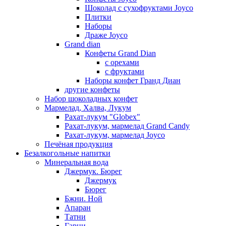
Шоколад с сухофруктами Joyco
Плитки
Наборы
Драже Joyco
Grand dian
Конфеты Grand Dian
с орехами
с фруктами
Наборы конфет Гранд Диан
другие конфеты
Набор шоколадных конфет
Мармелад, Халва, Лукум
Рахат-лукум "Globex"
Рахат-лукум, мармелад Grand Candy
Рахат-лукум, мармелад Joyco
Печёная продукция
Безалкогольные напитки
Минеральная вода
Джермук. Бюрег
Джермук
Бюрег
Бжни. Ной
Апаран
Татни
Гарни