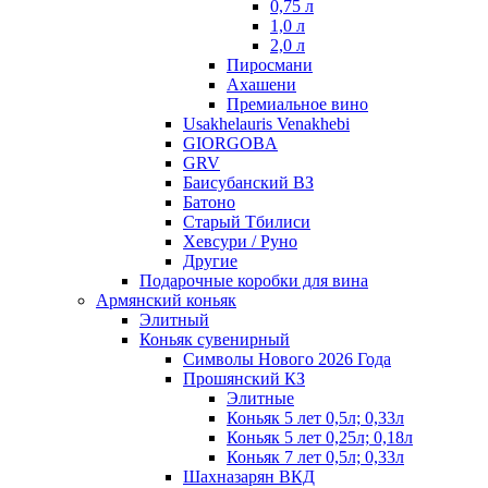
0,75 л
1,0 л
2,0 л
Пиросмани
Ахашени
Премиальное вино
Usakhelauris Venakhebi
GIORGOBA
GRV
Баисубанский ВЗ
Батоно
Старый Тбилиси
Хевсури / Руно
Другие
Подарочные коробки для вина
Армянский коньяк
Элитный
Коньяк сувенирный
Символы Нового 2026 Года
Прошянский КЗ
Элитные
Коньяк 5 лет 0,5л; 0,33л
Коньяк 5 лет 0,25л; 0,18л
Коньяк 7 лет 0,5л; 0,33л
Шахназарян ВКД