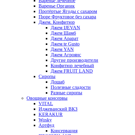
Варенье лечебное
Варенье Органик
Протёртые Ягоды с сахаром
Пюре Фруктовое без сахара
Джем. Конфитюр
Джем IJEVAN
Джем Шамб
Джем Арарат
Джем te Gusto
Джем YAN
Джем Агроянс
Другие производители
Конфитюр лечебный
Джем FRUIT LAND
Сиропы
Дошаб
Полезные сладости
Разные сиропы
Овощные консервы
VITAL
Иджеванский ВКЗ
KERAKUR
Wosky
Артфуд
Консервация