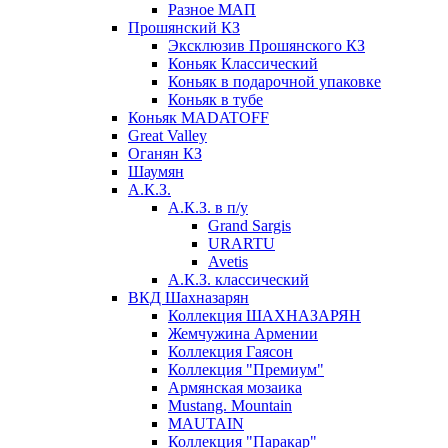
Разное МАП
Прошянский КЗ
Эксклюзив Прошянского КЗ
Коньяк Классический
Коньяк в подарочной упаковке
Коньяк в тубе
Коньяк MADATOFF
Great Valley
Оганян КЗ
Шаумян
А.К.З.
А.К.З. в п/у
Grand Sargis
URARTU
Avetis
А.К.З. классический
ВКД Шахназарян
Коллекция ШАХНАЗАРЯН
Жемчужина Армении
Коллекция Гаясон
Коллекция "Премиум"
Армянская мозаика
Mustang. Mountain
MAUTAIN
Коллекция "Паракар"