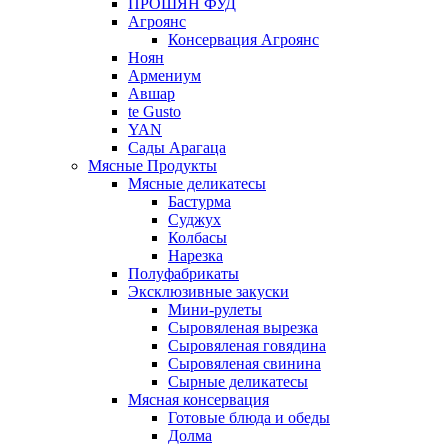
ПРОШЯН ФУД
Агроянс
Консервация Агроянс
Ноян
Армениум
Авшар
te Gusto
YAN
Сады Арагаца
Мясные Продукты
Мясные деликатесы
Бастурма
Суджух
Колбасы
Нарезка
Полуфабрикаты
Эксклюзивные закуски
Мини-рулеты
Сыровяленая вырезка
Сыровяленая говядина
Сыровяленая свинина
Сырные деликатесы
Мясная консервация
Готовые блюда и обеды
Долма