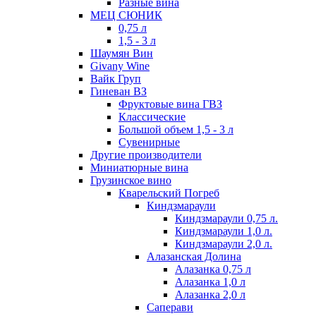
Разные вина
МЕЦ СЮНИК
0,75 л
1,5 - 3 л
Шаумян Вин
Givany Wine
Вайк Груп
Гиневан ВЗ
Фруктовые вина ГВЗ
Классические
Большой объем 1,5 - 3 л
Сувенирные
Другие производители
Миниатюрные вина
Грузинское вино
Кварельский Погреб
Киндзмараули
Киндзмараули 0,75 л.
Киндзмараули 1,0 л.
Киндзмараули 2,0 л.
Алазанская Долина
Алазанка 0,75 л
Алазанка 1,0 л
Алазанка 2,0 л
Саперави