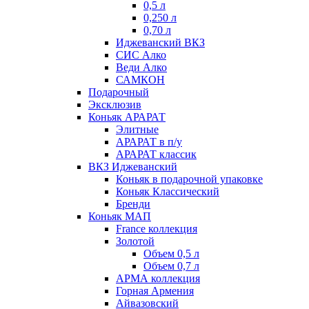
0,5 л
0,250 л
0,70 л
Иджеванский ВКЗ
СИС Алко
Веди Алко
САМКОН
Подарочный
Эксклюзив
Коньяк АРАРАТ
Элитные
АРАРАТ в п/у
АРАРАТ классик
ВКЗ Иджеванский
Коньяк в подарочной упаковке
Коньяк Классический
Бренди
Коньяк МАП
France коллекция
Золотой
Объем 0,5 л
Объем 0,7 л
АРМА коллекция
Горная Армения
Айвазовский