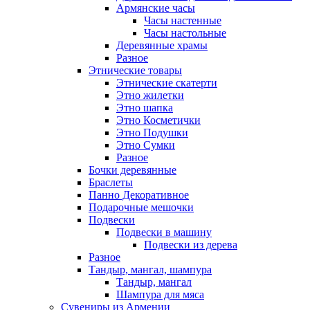
Армянские часы
Часы настенные
Часы настольные
Деревянные храмы
Разное
Этнические товары
Этнические скатерти
Этно жилетки
Этно шапка
Этно Косметички
Этно Подушки
Этно Сумки
Разное
Бочки деревянные
Браслеты
Панно Декоративное
Подарочные мешочки
Подвески
Подвески в машину
Подвески из дерева
Разное
Тандыр, мангал, шампура
Тандыр, мангал
Шампура для мяса
Сувениры из Армении