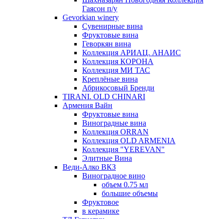
Гаясон п/у
Gevorkian winery
Сувенирные вина
Фруктовые вина
Геворкян вина
Коллекция АРИАЦ. АНАИС
Коллекция КОРОНА
Коллекция МИ ТАС
Креплёные вина
Абрикосовый Бренди
TIRANI. OLD CHINARI
Армения Вайн
Фруктовые вина
Виноградные вина
Коллекция ORRAN
Коллекция OLD ARMENIA
Коллекция "YEREVAN"
Элитные Вина
Веди-Алко ВКЗ
Виноградное вино
объем 0.75 мл
большие объемы
Фруктовое
в керамике