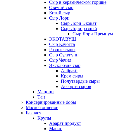
Сыр в керамическом горшке
Овечий сыр
Козий сыр
Сыр Лори
Сыр Лори Экокат
Сыр Лори разный
Сыр Лори Премиум
ЭКОТАВУШ
Сыр Качотта
Разные сыры
Сыр Сулугуни
Сыр Чечил
Эксклюзив сыр
Antipasti
Крем сыры
Полутвердые сыры
Ассорти сыров
Мацони
Тан
Консервированные бобы
Масло топленое
Бакалея
Крупы
Арарат продукт
Масис