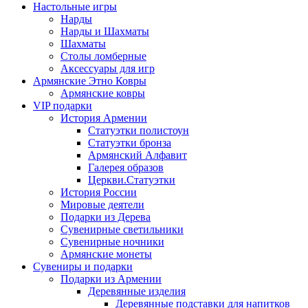
Настольные игры
Нарды
Нарды и Шахматы
Шахматы
Столы ломберные
Аксессуары для игр
Армянские Этно Ковры
Армянские ковры
VIP подарки
История Армении
Статуэтки полистоун
Статуэтки бронза
Армянский Алфавит
Галерея образов
Церкви.Статуэтки
История России
Мировые деятели
Подарки из Дерева
Сувенирные светильники
Сувенирные ночники
Армянские монеты
Сувениры и подарки
Подарки из Армении
Деревянные изделия
Деревянные подставки для напитков