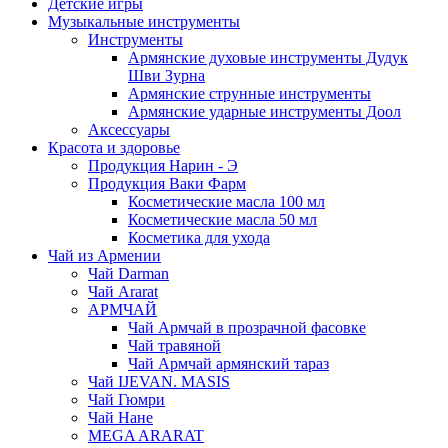
Детские игры
Музыкальные инструменты
Инструменты
Армянские духовые инструменты Дудук
Шви Зурна
Армянские струнные инструменты
Армянские ударные инструменты Доол
Аксессуары
Красота и здоровье
Продукция Нарин - Э
Продукция Ваки Фарм
Косметические масла 100 мл
Косметические масла 50 мл
Косметика для ухода
Чай из Армении
Чай Darman
Чай Ararat
АРМЧАЙ
Чай Армчай в прозрачной фасовке
Чай травяной
Чай Армчай армянский тараз
Чай IJEVAN. MASIS
Чай Гюмри
Чай Нане
MEGA ARARAT