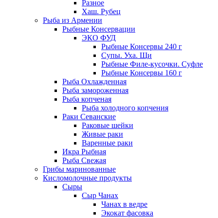
Разное
Хаш. Рубец
Рыба из Армении
Рыбные Консервации
ЭКО ФУД
Рыбные Консервы 240 г
Супы. Уха. Щи
Рыбные Филе-кусочки. Суфле
Рыбные Консервы 160 г
Рыба Охлажденная
Рыба замороженная
Рыба копченая
Рыба холодного копчения
Раки Севанские
Раковые шейки
Живые раки
Варенные раки
Икра Рыбная
Рыба Свежая
Грибы маринованные
Кисломолочные продукты
Сыры
Сыр Чанах
Чанах в ведре
Экокат фасовка