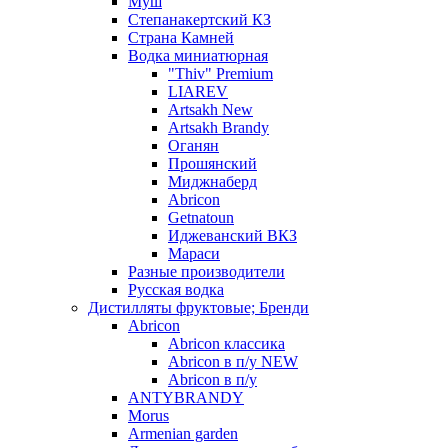
Муш
Степанакертский КЗ
Страна Камней
Водка миниатюрная
"Thiv" Premium
LIAREV
Artsakh New
Artsakh Brandy
Оганян
Прошянский
Миджнаберд
Abricon
Getnatoun
Иджеванский ВКЗ
Мараси
Разные производители
Русская водка
Дистилляты фруктовые; Бренди
Abricon
Abricon классика
Abricon в п/у NEW
Abricon в п/у
ANTYBRANDY
Morus
Armenian garden