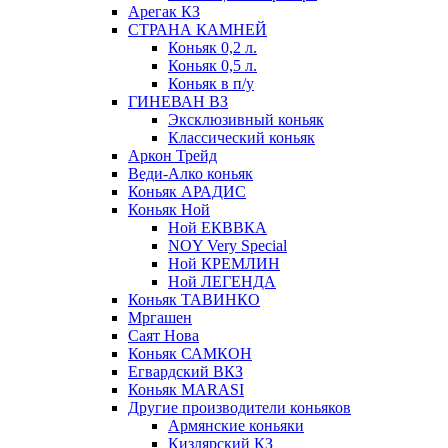
Арегак КЗ
СТРАНА КАМНЕЙ
Коньяк 0,2 л.
Коньяк 0,5 л.
Коньяк в п/у
ГИНЕВАН ВЗ
Эксклюзивный коньяк
Классический коньяк
Аркон Трейд
Веди-Алко коньяк
Коньяк АРАДИС
Коньяк Ной
Ной ЕКВВКА
NOY Very Special
Ной КРЕМЛИН
Ной ЛЕГЕНДА
Коньяк ТАВИНКО
Мргашен
Саят Нова
Коньяк САМКОН
Егвардский ВКЗ
Коньяк MARASI
Другие производители коньяков
Армянские коньяки
Кизлярский КЗ