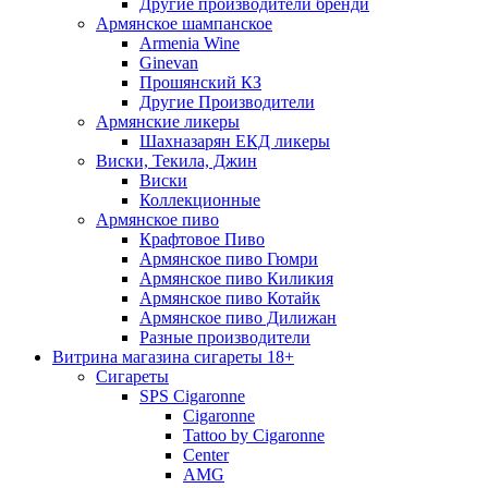
Другие производители бренди
Армянское шампанское
Armenia Wine
Ginevan
Прошянский КЗ
Другие Производители
Армянские ликеры
Шахназарян ЕКД ликеры
Виски, Текила, Джин
Виски
Коллекционные
Армянское пиво
Крафтовое Пиво
Армянское пиво Гюмри
Армянское пиво Киликия
Армянское пиво Котайк
Армянское пиво Дилижан
Разные производители
Витрина магазина сигареты 18+
Cигареты
SPS Cigaronne
Сigaronne
Tattoo by Cigaronne
Center
AMG