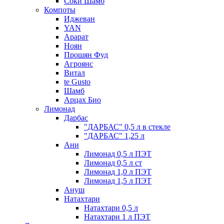
Соки Шамб
Компоты
Иджеван
YAN
Арарат
Ноян
Прошян Фуд
Агроянс
Витал
te Gusto
Шамб
Арцах Био
Лимонад
Дарбас
"ДАРБАС" 0,5 л в стекле
"ДАРБАС" 1,25 л
Ани
Лимонад 0,5 л ПЭТ
Лимонад 0,5 л ст
Лимонад 1,0 л ПЭТ
Лимонад 1,5 л ПЭТ
Ануш
Натахтари
Натахтари 0,5 л
Натахтари 1 л ПЭТ