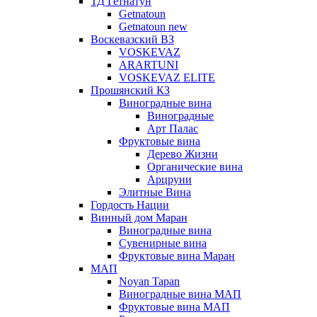
ТД Гетнатун
Getnatoun
Getnatoun new
Воскевазский ВЗ
VOSKEVAZ
ARARTUNI
VOSKEVAZ ELITE
Прошянский КЗ
Виноградные вина
Виноградные
Арт Палас
Фруктовые вина
Дерево Жизни
Органические вина
Арцруни
Элитные Вина
Гордость Нации
Винный дом Маран
Виноградные вина
Сувенирные вина
Фруктовые вина Маран
МАП
Noyan Tapan
Виноградные вина МАП
Фруктовые вина МАП