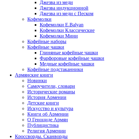
Джезва из меди
Джезва индукционной
Джезва из меди с Песком
Кофемолки
Кофемолки E.Balyan
Кофемолки Классические
Кофемолки Мини
Кофейные наборы
Кофейные чашки
Глиняные кофейные чашки
Фарфоровые кофейные чашки
Медные кофейные чашки
Кофейные подстаканники
Армянские книги
Новинки
Самоучители, словари
Исторические романы
История Армении
Детские книги
Иcкусство и культура
Книги об Армении
О Геноциде Армян
Публицистика
Религия Армении
Кроссворды. Сканворды