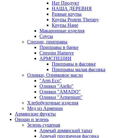
Нат Продукт
НАША ДЕРЕВНЯ
Разные крупы
Крупы Protein Therapy
Крупы Нане
Макаронные изделия
Соусы
Специи, приправы
Приправы в банке
Специи Hamove
АРМСПЕЦИИ
Приправы в фасовке
Приправы малая фасовка
Оливки, Оливковое масло
"Arm Eco"
Оливки "Aiello"
Оливки "AMADO"
Оливки "Armenium"
Хлебобулочные изделия
Мед из Армении
Армянские фрукты
Овощи и зелень
Зелень сушеная
Армчай армянский тараз
Армчай прозрачная фасовка