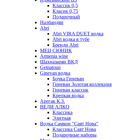
Классик 0,5
Класик 0,75
Подарочный
Налбандян
Abri
Abri VIRA DUET водка
Abri водка в тубе
Бренди Abri
МЕЦ СЮНИК
Armenia wine
Шахназарян ВКД
Getnatoun
Ginevan водка
Бочка Гиневан
Гиневан Золотая коллекция
Гиневан классик
Крепкая водка
Арегак К.З.
ВЕДИ АЛКО
Классика
Элитная
Водка Самкон "Саят Нова"
Классика Саят Нова
Подарочные наборы