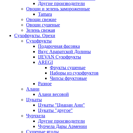
Другие производители
Овощи и зелень замороженные
Tamara
Овощи свежие
Овощи сушеные
Зелень свежая
Сухофрукты. Орехи
Сухофрукты
Подарочная фасовка
Вкус Араратской Долины
IJEVAN Сухофрукты
AREGI
Фрукты сушеные
Наборы из сухофруктов
Чипсы фруктовые
Разное
Алани
Алани весовой
Цукаты
Цукаты "Циацан Ани"
Цукаты "другое"
Чурчхела
Другие производители
Чурчела Дары Армении
Сушеные ягоды