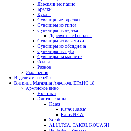
Деревянные панно
Брелки
Куклы
Сувенирные тарелки
Сувениры из гипса
Сувениры из дерева
Деревянные Гранаты
Сувениры из керамики
Сувениры из обсидиана
Сувениры из туфа
Сувениры на магните
Флаги
Разное
Украшения
Изделия из серебра
Витрина Магазина Алкоголь ЕГАИС 18+
Армянское вино
Новинки
Элитные вина
Karas
Karas Classic
Karas NEW
Zorah
ALLURIA. TAKRI. KOUASH
Berdashen. Vankasar