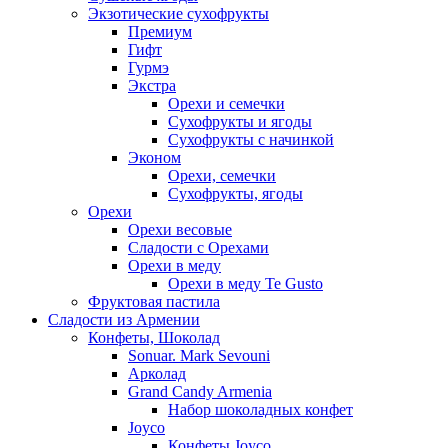
Экзотические сухофрукты
Премиум
Гифт
Гурмэ
Экстра
Орехи и семечки
Сухофрукты и ягоды
Сухофрукты с начинкой
Эконом
Орехи, семечки
Сухофрукты, ягоды
Орехи
Орехи весовые
Сладости с Орехами
Орехи в меду
Орехи в меду Te Gusto
Фруктовая пастила
Сладости из Армении
Конфеты, Шоколад
Sonuar. Mark Sevouni
Арколад
Grand Candy Armenia
Набор шоколадных конфет
Joyco
Конфеты Joyco