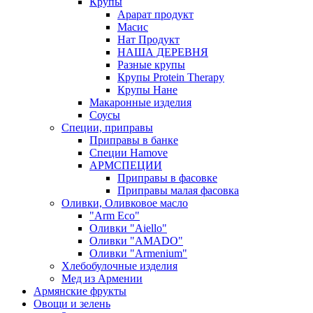
Крупы
Арарат продукт
Масис
Нат Продукт
НАША ДЕРЕВНЯ
Разные крупы
Крупы Protein Therapy
Крупы Нане
Макаронные изделия
Соусы
Специи, приправы
Приправы в банке
Специи Hamove
АРМСПЕЦИИ
Приправы в фасовке
Приправы малая фасовка
Оливки, Оливковое масло
"Arm Eco"
Оливки "Aiello"
Оливки "AMADO"
Оливки "Armenium"
Хлебобулочные изделия
Мед из Армении
Армянские фрукты
Овощи и зелень