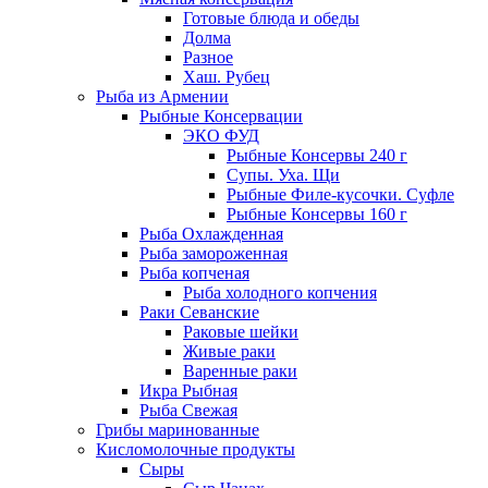
Готовые блюда и обеды
Долма
Разное
Хаш. Рубец
Рыба из Армении
Рыбные Консервации
ЭКО ФУД
Рыбные Консервы 240 г
Супы. Уха. Щи
Рыбные Филе-кусочки. Суфле
Рыбные Консервы 160 г
Рыба Охлажденная
Рыба замороженная
Рыба копченая
Рыба холодного копчения
Раки Севанские
Раковые шейки
Живые раки
Варенные раки
Икра Рыбная
Рыба Свежая
Грибы маринованные
Кисломолочные продукты
Сыры