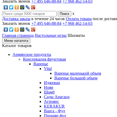
Заказать звонок
+7 495 646-88-84
+7 968 462-14-03
x
Доставка заказа
в течение 24 часов
Оплата товара
после достав
Заказать звонок
+7 495 646-88-84
+7 968 462-14-03
Главная страница
Настольные игры
Шахматы
Меню каталога
Каталог товаров
Армянские продукты
Консервация фруктовая
Варенье
Vital
Варенье маленький объем
Варенье большой объем
Иджеван
Ноян
Шамб
Сады Арагаца
Агроянс
KERAKUR
Варга - Фуд
Прошян фуд