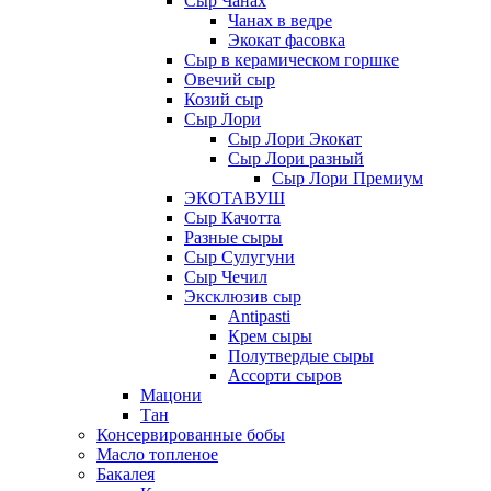
Сыр Чанах
Чанах в ведре
Экокат фасовка
Сыр в керамическом горшке
Овечий сыр
Козий сыр
Сыр Лори
Сыр Лори Экокат
Сыр Лори разный
Сыр Лори Премиум
ЭКОТАВУШ
Сыр Качотта
Разные сыры
Сыр Сулугуни
Сыр Чечил
Эксклюзив сыр
Antipasti
Крем сыры
Полутвердые сыры
Ассорти сыров
Мацони
Тан
Консервированные бобы
Масло топленое
Бакалея