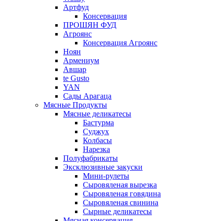
Артфуд
Консервация
ПРОШЯН ФУД
Агроянс
Консервация Агроянс
Ноян
Армениум
Авшар
te Gusto
YAN
Сады Арагаца
Мясные Продукты
Мясные деликатесы
Бастурма
Суджух
Колбасы
Нарезка
Полуфабрикаты
Эксклюзивные закуски
Мини-рулеты
Сыровяленая вырезка
Сыровяленая говядина
Сыровяленая свинина
Сырные деликатесы
Мясная консервация