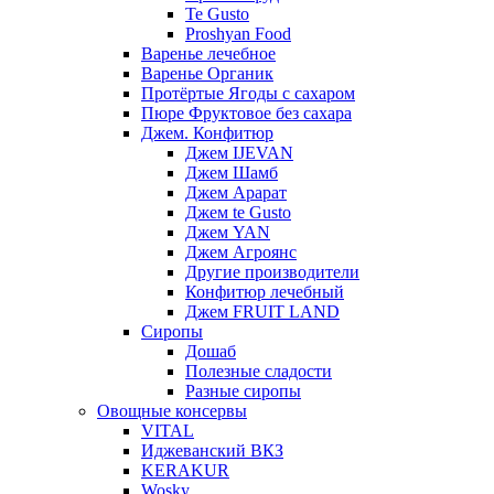
Te Gusto
Proshyan Food
Варенье лечебное
Варенье Органик
Протёртые Ягоды с сахаром
Пюре Фруктовое без сахара
Джем. Конфитюр
Джем IJEVAN
Джем Шамб
Джем Арарат
Джем te Gusto
Джем YAN
Джем Агроянс
Другие производители
Конфитюр лечебный
Джем FRUIT LAND
Сиропы
Дошаб
Полезные сладости
Разные сиропы
Овощные консервы
VITAL
Иджеванский ВКЗ
KERAKUR
Wosky