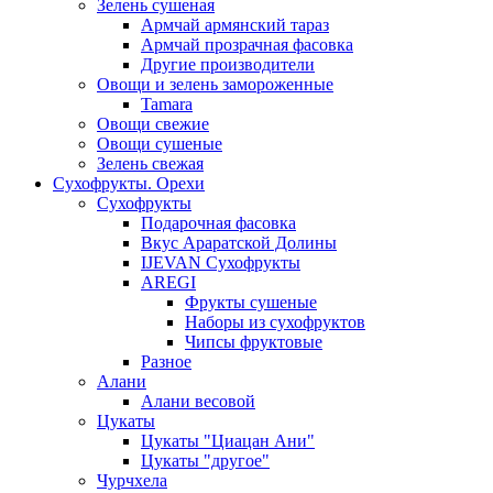
Зелень сушеная
Армчай армянский тараз
Армчай прозрачная фасовка
Другие производители
Овощи и зелень замороженные
Tamara
Овощи свежие
Овощи сушеные
Зелень свежая
Сухофрукты. Орехи
Сухофрукты
Подарочная фасовка
Вкус Араратской Долины
IJEVAN Сухофрукты
AREGI
Фрукты сушеные
Наборы из сухофруктов
Чипсы фруктовые
Разное
Алани
Алани весовой
Цукаты
Цукаты "Циацан Ани"
Цукаты "другое"
Чурчхела