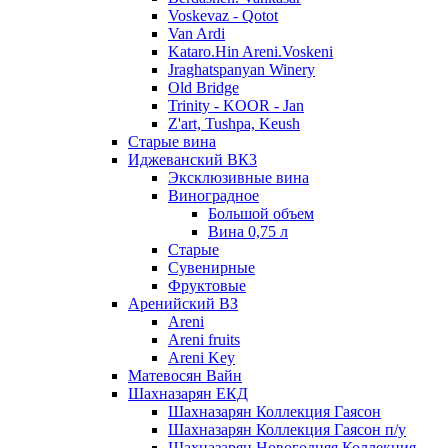
Voskevaz - Qotot
Van Ardi
Kataro.Hin Areni.Voskeni
Jraghatspanyan Winery
Old Bridge
Trinity - KOOR - Jan
Z'art, Tushpa, Keush
Старые вина
Иджеванский ВК3
Эксклюзивные вина
Виноградное
Большой объем
Вина 0,75 л
Старые
Сувенирные
Фруктовые
Аренийский ВЗ
Areni
Areni fruits
Areni Key
Матевосян Вайн
Шахназарян ЕКД
Шахназарян Коллекция Гаясон
Шахназарян Коллекция Гаясон п/у
Шахназарян Новогодняя Коллекция