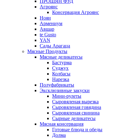
ПРОШЯН ФУД
Агроянс
Консервация Агроянс
Ноян
Армениум
Авшар
te Gusto
YAN
Сады Арагаца
Мясные Продукты
Мясные деликатесы
Бастурма
Суджух
Колбасы
Нарезка
Полуфабрикаты
Эксклюзивные закуски
Мини-рулеты
Сыровяленая вырезка
Сыровяленая говядина
Сыровяленая свинина
Сырные деликатесы
Мясная консервация
Готовые блюда и обеды
Долма