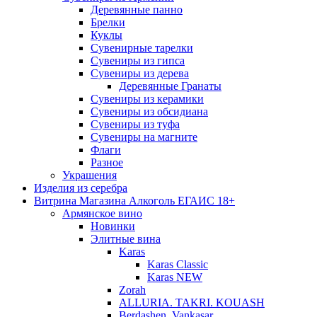
Деревянные панно
Брелки
Куклы
Сувенирные тарелки
Сувениры из гипса
Сувениры из дерева
Деревянные Гранаты
Сувениры из керамики
Сувениры из обсидиана
Сувениры из туфа
Сувениры на магните
Флаги
Разное
Украшения
Изделия из серебра
Витрина Магазина Алкоголь ЕГАИС 18+
Армянское вино
Новинки
Элитные вина
Karas
Karas Classic
Karas NEW
Zorah
ALLURIA. TAKRI. KOUASH
Berdashen. Vankasar