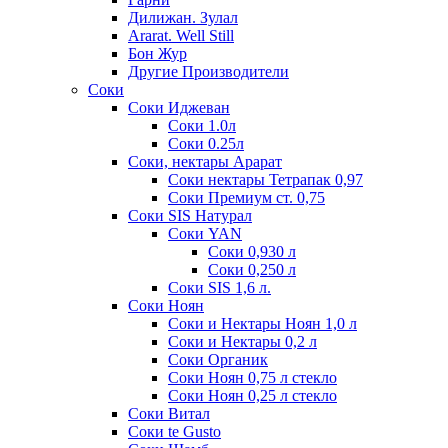
Дилижан. Зулал
Ararat. Well Still
Бон Жур
Другие Производители
Соки
Соки Иджеван
Соки 1.0л
Соки 0.25л
Соки, нектары Арарат
Соки нектары Тетрапак 0,97
Соки Премиум ст. 0,75
Соки SIS Натурал
Соки YAN
Соки 0,930 л
Соки 0,250 л
Соки SIS 1,6 л.
Соки Ноян
Соки и Нектары Ноян 1,0 л
Соки и Нектары 0,2 л
Соки Органик
Соки Ноян 0,75 л стекло
Соки Ноян 0,25 л стекло
Соки Витал
Соки te Gusto