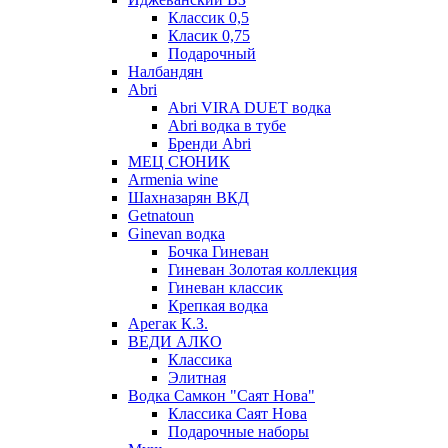
Классик 0,5
Класик 0,75
Подарочный
Налбандян
Abri
Abri VIRA DUET водка
Abri водка в тубе
Бренди Abri
МЕЦ СЮНИК
Armenia wine
Шахназарян ВКД
Getnatoun
Ginevan водка
Бочка Гиневан
Гиневан Золотая коллекция
Гиневан классик
Крепкая водка
Арегак К.З.
ВЕДИ АЛКО
Классика
Элитная
Водка Самкон "Саят Нова"
Классика Саят Нова
Подарочные наборы