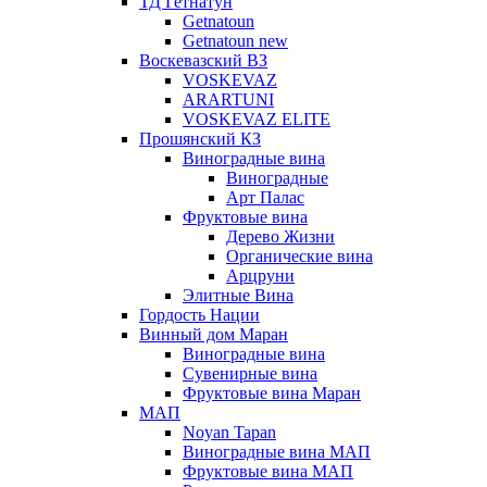
ТД Гетнатун
Getnatoun
Getnatoun new
Воскевазский ВЗ
VOSKEVAZ
ARARTUNI
VOSKEVAZ ELITE
Прошянский КЗ
Виноградные вина
Виноградные
Арт Палас
Фруктовые вина
Дерево Жизни
Органические вина
Арцруни
Элитные Вина
Гордость Нации
Винный дом Маран
Виноградные вина
Сувенирные вина
Фруктовые вина Маран
МАП
Noyan Tapan
Виноградные вина МАП
Фруктовые вина МАП