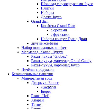
Шоколад с сухофруктами Joyco
Плитки
Наборы
Драже Joyco
Grand dian
Конфеты Grand Dian
с орехами
с фруктами
Наборы конфет Гранд Диан
другие конфеты
Набор шоколадных конфет
Мармелад, Халва, Лукум
Рахат-лукум "Globex"
Рахат-лукум, мармелад Grand Candy
Рахат-лукум, мармелад Joyco
Печёная продукция
Безалкогольные напитки
Минеральная вода
Джермук. Бюрег
Джермук
Бюрег
Бжни. Ной
Апаран
Татни
Гарни