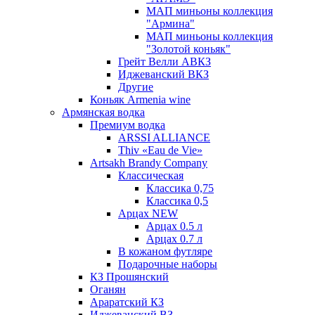
МАП миньоны коллекция
"Армина"
МАП миньоны коллекция
"Золотой коньяк"
Грейт Велли АВКЗ
Иджеванский ВКЗ
Другие
Коньяк Armenia wine
Армянская водка
Премиум водка
ARSSI ALLIANCE
Thiv «Eau de Vie»
Artsakh Brandy Company
Классическая
Классика 0,75
Классика 0,5
Арцах NEW
Арцах 0.5 л
Арцах 0.7 л
В кожаном футляре
Подарочные наборы
КЗ Прошянский
Оганян
Араратский КЗ
Иджеванский ВЗ