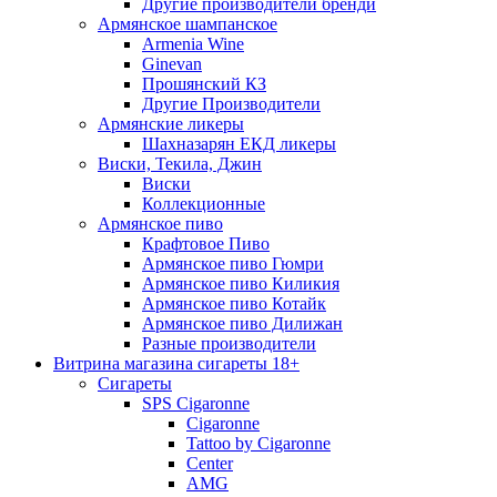
Другие производители бренди
Армянское шампанское
Armenia Wine
Ginevan
Прошянский КЗ
Другие Производители
Армянские ликеры
Шахназарян ЕКД ликеры
Виски, Текила, Джин
Виски
Коллекционные
Армянское пиво
Крафтовое Пиво
Армянское пиво Гюмри
Армянское пиво Киликия
Армянское пиво Котайк
Армянское пиво Дилижан
Разные производители
Витрина магазина сигареты 18+
Cигареты
SPS Cigaronne
Сigaronne
Tattoo by Cigaronne
Center
AMG