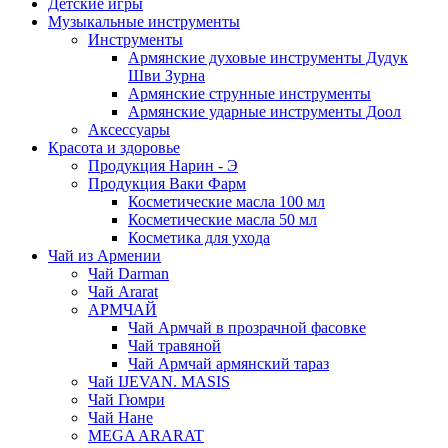
Детские игры
Музыкальные инструменты
Инструменты
Армянские духовые инструменты Дудук
Шви Зурна
Армянские струнные инструменты
Армянские ударные инструменты Доол
Аксессуары
Красота и здоровье
Продукция Нарин - Э
Продукция Ваки Фарм
Косметические масла 100 мл
Косметические масла 50 мл
Косметика для ухода
Чай из Армении
Чай Darman
Чай Ararat
АРМЧАЙ
Чай Армчай в прозрачной фасовке
Чай травяной
Чай Армчай армянский тараз
Чай IJEVAN. MASIS
Чай Гюмри
Чай Нане
MEGA ARARAT