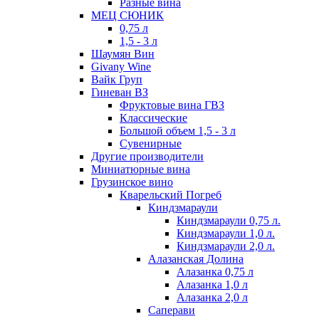
Разные вина
МЕЦ СЮНИК
0,75 л
1,5 - 3 л
Шаумян Вин
Givany Wine
Вайк Груп
Гиневан ВЗ
Фруктовые вина ГВЗ
Классические
Большой объем 1,5 - 3 л
Сувенирные
Другие производители
Миниатюрные вина
Грузинское вино
Кварельский Погреб
Киндзмараули
Киндзмараули 0,75 л.
Киндзмараули 1,0 л.
Киндзмараули 2,0 л.
Алазанская Долина
Алазанка 0,75 л
Алазанка 1,0 л
Алазанка 2,0 л
Саперави