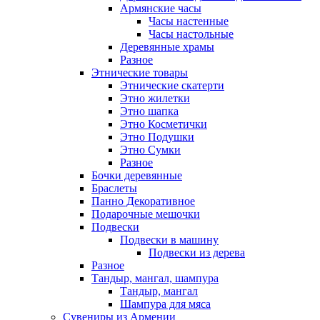
Армянские часы
Часы настенные
Часы настольные
Деревянные храмы
Разное
Этнические товары
Этнические скатерти
Этно жилетки
Этно шапка
Этно Косметички
Этно Подушки
Этно Сумки
Разное
Бочки деревянные
Браслеты
Панно Декоративное
Подарочные мешочки
Подвески
Подвески в машину
Подвески из дерева
Разное
Тандыр, мангал, шампура
Тандыр, мангал
Шампура для мяса
Сувениры из Армении