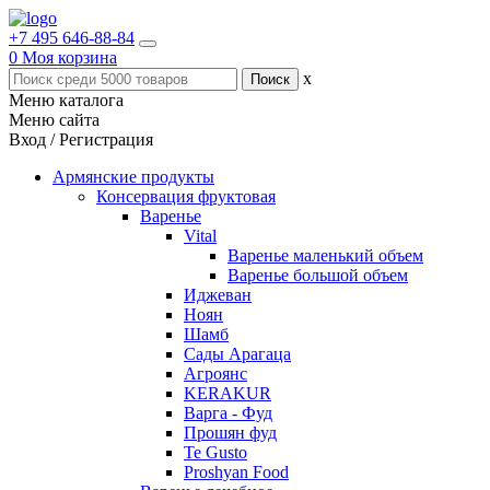
+7 495 646-88-84
0
Моя корзина
x
Меню каталога
Меню сайта
Вход / Регистрация
Армянские продукты
Консервация фруктовая
Варенье
Vital
Варенье маленький объем
Варенье большой объем
Иджеван
Ноян
Шамб
Сады Арагаца
Агроянс
KERAKUR
Варга - Фуд
Прошян фуд
Te Gusto
Proshyan Food