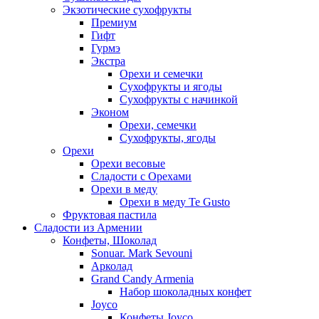
Экзотические сухофрукты
Премиум
Гифт
Гурмэ
Экстра
Орехи и семечки
Сухофрукты и ягоды
Сухофрукты с начинкой
Эконом
Орехи, семечки
Сухофрукты, ягоды
Орехи
Орехи весовые
Сладости с Орехами
Орехи в меду
Орехи в меду Te Gusto
Фруктовая пастила
Сладости из Армении
Конфеты, Шоколад
Sonuar. Mark Sevouni
Арколад
Grand Candy Armenia
Набор шоколадных конфет
Joyco
Конфеты Joyco