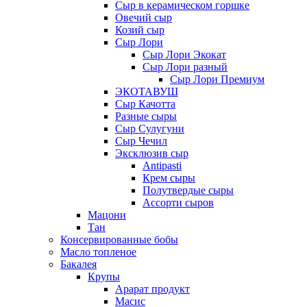
Сыр в керамическом горшке
Овечий сыр
Козий сыр
Сыр Лори
Сыр Лори Экокат
Сыр Лори разный
Сыр Лори Премиум
ЭКОТАВУШ
Сыр Качотта
Разные сыры
Сыр Сулугуни
Сыр Чечил
Эксклюзив сыр
Antipasti
Крем сыры
Полутвердые сыры
Ассорти сыров
Мацони
Тан
Консервированные бобы
Масло топленое
Бакалея
Крупы
Арарат продукт
Масис