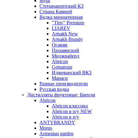
Муш
Степанакертский КЗ
Страна Камней
Водка миниатюрная
"Thiv" Premium
LIAREV
Artsakh New
Artsakh Brandy
Оганян
Прошянский
Миджнаберд
Abricon
Getnatoun
Иджеванский ВКЗ
Мараси
Разные производители
Русская водка
Дистилляты фруктовые; Бренди
Abricon
Abricon классика
Abricon в п/у NEW
Abricon в п/у
ANTYBRANDY
Morus
Armenian garden