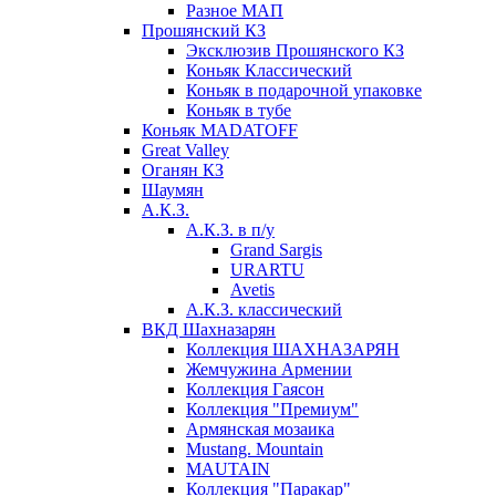
Разное МАП
Прошянский КЗ
Эксклюзив Прошянского КЗ
Коньяк Классический
Коньяк в подарочной упаковке
Коньяк в тубе
Коньяк MADATOFF
Great Valley
Оганян КЗ
Шаумян
А.К.З.
А.К.З. в п/у
Grand Sargis
URARTU
Avetis
А.К.З. классический
ВКД Шахназарян
Коллекция ШАХНАЗАРЯН
Жемчужина Армении
Коллекция Гаясон
Коллекция "Премиум"
Армянская мозаика
Mustang. Mountain
MAUTAIN
Коллекция "Паракар"