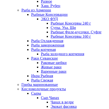
Разное
Хаш. Рубец
Рыба из Армении
Рыбные Консервации
ЭКО ФУД
Рыбные Консервы 240 г
Супы. Уха. Щи
Рыбные Филе-кусочки. Суфле
Рыбные Консервы 160 г
Рыба Охлажденная
Рыба замороженная
Рыба копченая
Рыба холодного копчения
Раки Севанские
Раковые шейки
Живые раки
Варенные раки
Икра Рыбная
Рыба Свежая
Грибы маринованные
Кисломолочные продукты
Сыры
Сыр Чанах
Чанах в ведре
Экокат фасовка