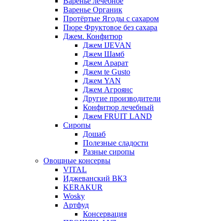
Варенье лечебное
Варенье Органик
Протёртые Ягоды с сахаром
Пюре Фруктовое без сахара
Джем. Конфитюр
Джем IJEVAN
Джем Шамб
Джем Арарат
Джем te Gusto
Джем YAN
Джем Агроянс
Другие производители
Конфитюр лечебный
Джем FRUIT LAND
Сиропы
Дошаб
Полезные сладости
Разные сиропы
Овощные консервы
VITAL
Иджеванский ВКЗ
KERAKUR
Wosky
Артфуд
Консервация