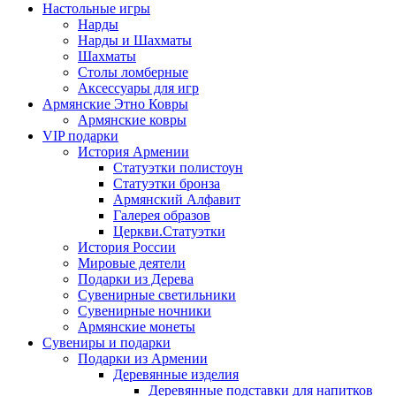
Настольные игры
Нарды
Нарды и Шахматы
Шахматы
Столы ломберные
Аксессуары для игр
Армянские Этно Ковры
Армянские ковры
VIP подарки
История Армении
Статуэтки полистоун
Статуэтки бронза
Армянский Алфавит
Галерея образов
Церкви.Статуэтки
История России
Мировые деятели
Подарки из Дерева
Сувенирные светильники
Сувенирные ночники
Армянские монеты
Сувениры и подарки
Подарки из Армении
Деревянные изделия
Деревянные подставки для напитков