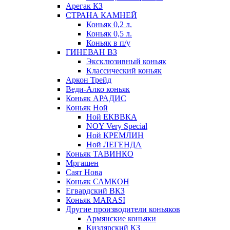
Арегак КЗ
СТРАНА КАМНЕЙ
Коньяк 0,2 л.
Коньяк 0,5 л.
Коньяк в п/у
ГИНЕВАН ВЗ
Эксклюзивный коньяк
Классический коньяк
Аркон Трейд
Веди-Алко коньяк
Коньяк АРАДИС
Коньяк Ной
Ной ЕКВВКА
NOY Very Special
Ной КРЕМЛИН
Ной ЛЕГЕНДА
Коньяк ТАВИНКО
Мргашен
Саят Нова
Коньяк САМКОН
Егвардский ВКЗ
Коньяк MARASI
Другие производители коньяков
Армянские коньяки
Кизлярский КЗ