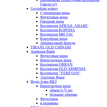
Гаясон п/у
Gevorkian winery
Сувенирные вина
Фруктовые вина
Геворкян вина
Коллекция АРИАЦ. АНАИС
Коллекция КОРОНА
Коллекция МИ ТАС
Креплёные вина
Абрикосовый Бренди
TIRANI. OLD CHINARI
Армения Вайн
Фруктовые вина
Виноградные вина
Коллекция ORRAN
Коллекция OLD ARMENIA
Коллекция "YEREVAN"
Элитные Вина
Веди-Алко ВКЗ
Виноградное вино
объем 0.75 мл
большие объемы
Фруктовое
в керамике