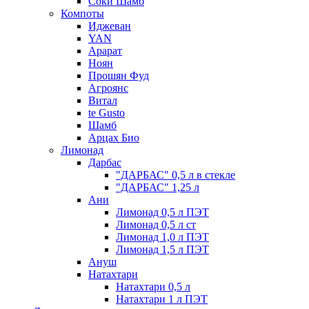
Соки Шамб
Компоты
Иджеван
YAN
Арарат
Ноян
Прошян Фуд
Агроянс
Витал
te Gusto
Шамб
Арцах Био
Лимонад
Дарбас
"ДАРБАС" 0,5 л в стекле
"ДАРБАС" 1,25 л
Ани
Лимонад 0,5 л ПЭТ
Лимонад 0,5 л ст
Лимонад 1,0 л ПЭТ
Лимонад 1,5 л ПЭТ
Ануш
Натахтари
Натахтари 0,5 л
Натахтари 1 л ПЭТ