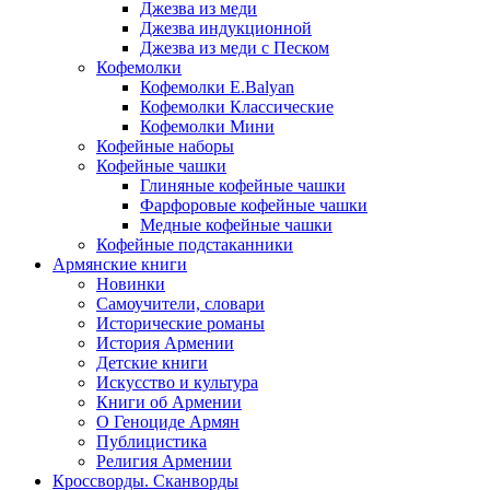
Джезва из меди
Джезва индукционной
Джезва из меди с Песком
Кофемолки
Кофемолки E.Balyan
Кофемолки Классические
Кофемолки Мини
Кофейные наборы
Кофейные чашки
Глиняные кофейные чашки
Фарфоровые кофейные чашки
Медные кофейные чашки
Кофейные подстаканники
Армянские книги
Новинки
Самоучители, словари
Исторические романы
История Армении
Детские книги
Иcкусство и культура
Книги об Армении
О Геноциде Армян
Публицистика
Религия Армении
Кроссворды. Сканворды