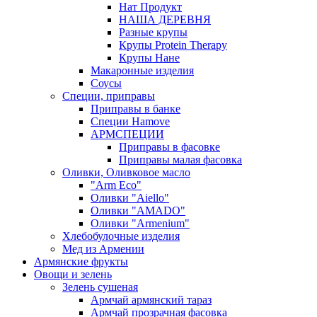
Нат Продукт
НАША ДЕРЕВНЯ
Разные крупы
Крупы Protein Therapy
Крупы Нане
Макаронные изделия
Соусы
Специи, приправы
Приправы в банке
Специи Hamove
АРМСПЕЦИИ
Приправы в фасовке
Приправы малая фасовка
Оливки, Оливковое масло
"Arm Eco"
Оливки "Aiello"
Оливки "AMADO"
Оливки "Armenium"
Хлебобулочные изделия
Мед из Армении
Армянские фрукты
Овощи и зелень
Зелень сушеная
Армчай армянский тараз
Армчай прозрачная фасовка