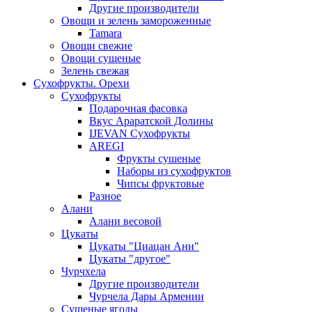
Другие производители
Овощи и зелень замороженные
Tamara
Овощи свежие
Овощи сушеные
Зелень свежая
Сухофрукты. Орехи
Сухофрукты
Подарочная фасовка
Вкус Араратской Долины
IJEVAN Сухофрукты
AREGI
Фрукты сушеные
Наборы из сухофруктов
Чипсы фруктовые
Разное
Алани
Алани весовой
Цукаты
Цукаты "Циацан Ани"
Цукаты "другое"
Чурчхела
Другие производители
Чурчела Дары Армении
Сушеные ягоды