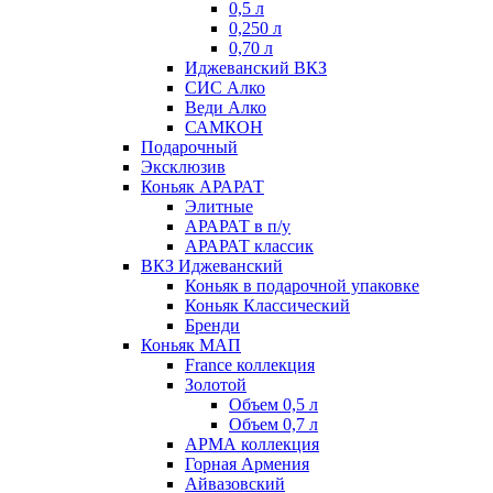
0,5 л
0,250 л
0,70 л
Иджеванский ВКЗ
СИС Алко
Веди Алко
САМКОН
Подарочный
Эксклюзив
Коньяк АРАРАТ
Элитные
АРАРАТ в п/у
АРАРАТ классик
ВКЗ Иджеванский
Коньяк в подарочной упаковке
Коньяк Классический
Бренди
Коньяк МАП
France коллекция
Золотой
Объем 0,5 л
Объем 0,7 л
АРМА коллекция
Горная Армения
Айвазовский