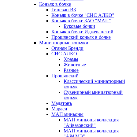
Коньяк в бочке
Гиневан ВЗ
Коньяк в бочке "СИС АЛКО"
Коньяк в бочке ЗАО "МАП"
Буковые бочки
Коньяк в бочке Иджеванский
Прошянский коньяк в бочке
Миниатюрные коньяки
Оганян Бренди
СИС АЛКО
Храмы
Животные
Разные
Прошянский
Классический миниатюрный
коньяк
Сувенирный миниатюрный
коньяк
Мадатовъ
Мараси
МАП миньоны
МАП миньоны коллекция
"Айвазовский"
МАП миньоны коллекция
"АРАМЭ"