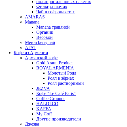
полипропиленовых пакетах
Фильтр-пакетах
Чай в гофропакетах
AMARAS
Manana
Manana травяной
Органик
Весовой
Meron berry чай
АГАТ
Кофе из Армении
Армянский кофе
Gold Ararat Product
ROYAL ARMENIA
Молотый Роял
Роял в зёрнах
Роял растворимый
JEZVA
Кофе "Le Café Paris"
Coffee Grounds
HALDI.CO
KAFFA
My Coff
Другие производители
Джезва