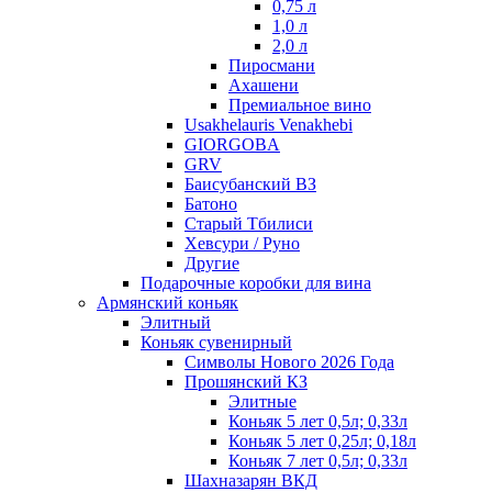
0,75 л
1,0 л
2,0 л
Пиросмани
Ахашени
Премиальное вино
Usakhelauris Venakhebi
GIORGOBA
GRV
Баисубанский ВЗ
Батоно
Старый Тбилиси
Хевсури / Руно
Другие
Подарочные коробки для вина
Армянский коньяк
Элитный
Коньяк сувенирный
Символы Нового 2026 Года
Прошянский КЗ
Элитные
Коньяк 5 лет 0,5л; 0,33л
Коньяк 5 лет 0,25л; 0,18л
Коньяк 7 лет 0,5л; 0,33л
Шахназарян ВКД