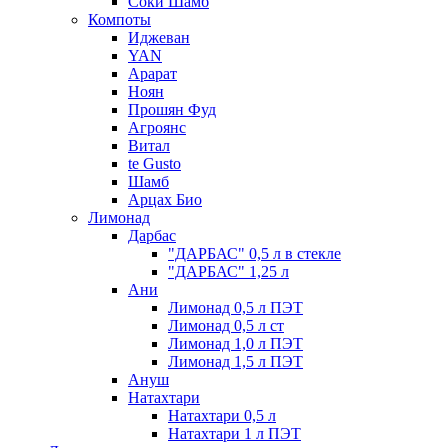
Соки Шамб
Компоты
Иджеван
YAN
Арарат
Ноян
Прошян Фуд
Агроянс
Витал
te Gusto
Шамб
Арцах Био
Лимонад
Дарбас
"ДАРБАС" 0,5 л в стекле
"ДАРБАС" 1,25 л
Ани
Лимонад 0,5 л ПЭТ
Лимонад 0,5 л ст
Лимонад 1,0 л ПЭТ
Лимонад 1,5 л ПЭТ
Ануш
Натахтари
Натахтари 0,5 л
Натахтари 1 л ПЭТ