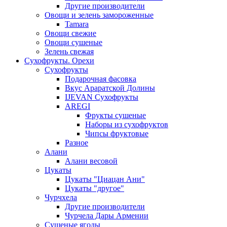
Другие производители
Овощи и зелень замороженные
Tamara
Овощи свежие
Овощи сушеные
Зелень свежая
Сухофрукты. Орехи
Сухофрукты
Подарочная фасовка
Вкус Араратской Долины
IJEVAN Сухофрукты
AREGI
Фрукты сушеные
Наборы из сухофруктов
Чипсы фруктовые
Разное
Алани
Алани весовой
Цукаты
Цукаты "Циацан Ани"
Цукаты "другое"
Чурчхела
Другие производители
Чурчела Дары Армении
Сушеные ягоды