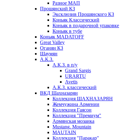
Разное МАП
Прошянский КЗ
Эксклюзив Прошянского КЗ
Коньяк Классический
Коньяк в подарочной упаковке
Коньяк в тубе
Коньяк MADATOFF
Great Valley
Оганян КЗ
Шаумян
А.К.З.
А.К.З. в п/у
Grand Sargis
URARTU
Avetis
А.К.З. классический
ВКД Шахназарян
Коллекция ШАХНАЗАРЯН
Жемчужина Армении
Коллекция Гаясон
Коллекция "Премиум"
Армянская мозаика
Mustang. Mountain
MAUTAIN
Коллекция "Паракар"