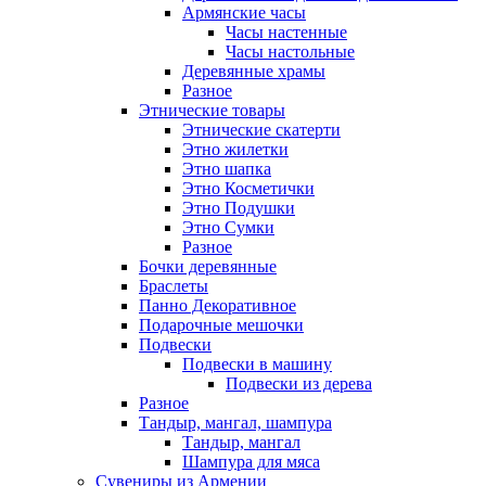
Армянские часы
Часы настенные
Часы настольные
Деревянные храмы
Разное
Этнические товары
Этнические скатерти
Этно жилетки
Этно шапка
Этно Косметички
Этно Подушки
Этно Сумки
Разное
Бочки деревянные
Браслеты
Панно Декоративное
Подарочные мешочки
Подвески
Подвески в машину
Подвески из дерева
Разное
Тандыр, мангал, шампура
Тандыр, мангал
Шампура для мяса
Сувениры из Армении