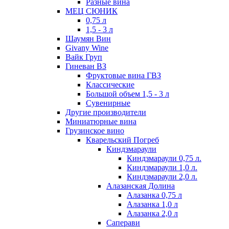
Разные вина
МЕЦ СЮНИК
0,75 л
1,5 - 3 л
Шаумян Вин
Givany Wine
Вайк Груп
Гиневан ВЗ
Фруктовые вина ГВЗ
Классические
Большой объем 1,5 - 3 л
Сувенирные
Другие производители
Миниатюрные вина
Грузинское вино
Кварельский Погреб
Киндзмараули
Киндзмараули 0,75 л.
Киндзмараули 1,0 л.
Киндзмараули 2,0 л.
Алазанская Долина
Алазанка 0,75 л
Алазанка 1,0 л
Алазанка 2,0 л
Саперави