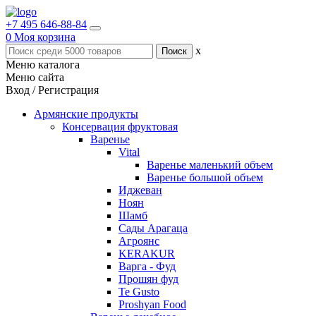
+7 495 646-88-84
0
Моя корзина
x
Меню каталога
Меню сайта
Вход / Регистрация
Армянские продукты
Консервация фруктовая
Варенье
Vital
Варенье маленький объем
Варенье большой объем
Иджеван
Ноян
Шамб
Сады Арагаца
Агроянс
KERAKUR
Варга - Фуд
Прошян фуд
Te Gusto
Proshyan Food