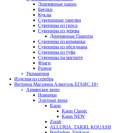
Деревянные панно
Брелки
Куклы
Сувенирные тарелки
Сувениры из гипса
Сувениры из дерева
Деревянные Гранаты
Сувениры из керамики
Сувениры из обсидиана
Сувениры из туфа
Сувениры на магните
Флаги
Разное
Украшения
Изделия из серебра
Витрина Магазина Алкоголь ЕГАИС 18+
Армянское вино
Новинки
Элитные вина
Karas
Karas Classic
Karas NEW
Zorah
ALLURIA. TAKRI. KOUASH
Berdashen. Vankasar