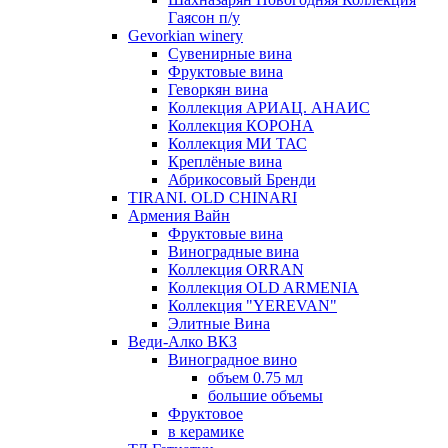
Гаясон п/у
Gevorkian winery
Сувенирные вина
Фруктовые вина
Геворкян вина
Коллекция АРИАЦ. АНАИС
Коллекция КОРОНА
Коллекция МИ ТАС
Креплёные вина
Абрикосовый Бренди
TIRANI. OLD CHINARI
Армения Вайн
Фруктовые вина
Виноградные вина
Коллекция ORRAN
Коллекция OLD ARMENIA
Коллекция "YEREVAN"
Элитные Вина
Веди-Алко ВКЗ
Виноградное вино
объем 0.75 мл
большие объемы
Фруктовое
в керамике