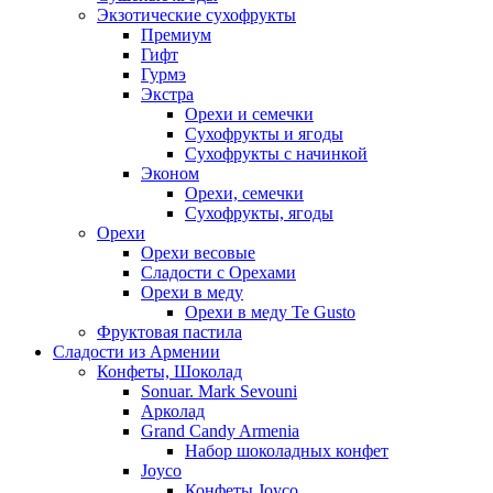
Экзотические сухофрукты
Премиум
Гифт
Гурмэ
Экстра
Орехи и семечки
Сухофрукты и ягоды
Сухофрукты с начинкой
Эконом
Орехи, семечки
Сухофрукты, ягоды
Орехи
Орехи весовые
Сладости с Орехами
Орехи в меду
Орехи в меду Te Gusto
Фруктовая пастила
Сладости из Армении
Конфеты, Шоколад
Sonuar. Mark Sevouni
Арколад
Grand Candy Armenia
Набор шоколадных конфет
Joyco
Конфеты Joyco