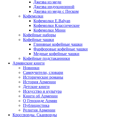
Джезва из меди
Джезва индукционной
Джезва из меди с Песком
Кофемолки
Кофемолки E.Balyan
Кофемолки Классические
Кофемолки Мини
Кофейные наборы
Кофейные чашки
Глиняные кофейные чашки
Фарфоровые кофейные чашки
Медные кофейные чашки
Кофейные подстаканники
Армянские книги
Новинки
Самоучители, словари
Исторические романы
История Армении
Детские книги
Иcкусство и культура
Книги об Армении
О Геноциде Армян
Публицистика
Религия Армении
Кроссворды. Сканворды