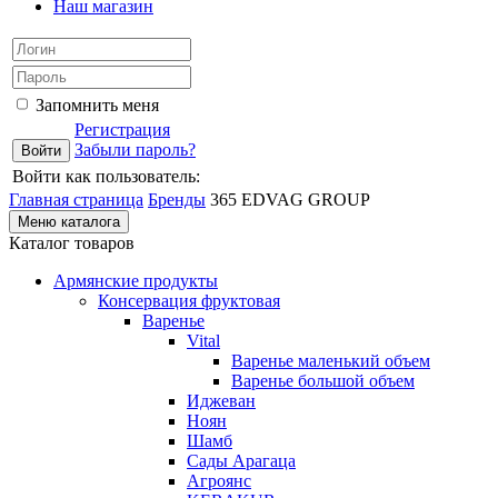
Наш магазин
Запомнить меня
Регистрация
Забыли пароль?
Войти как пользователь:
Главная страница
Бренды
365 EDVAG GROUP
Меню каталога
Каталог товаров
Армянские продукты
Консервация фруктовая
Варенье
Vital
Варенье маленький объем
Варенье большой объем
Иджеван
Ноян
Шамб
Сады Арагаца
Агроянс