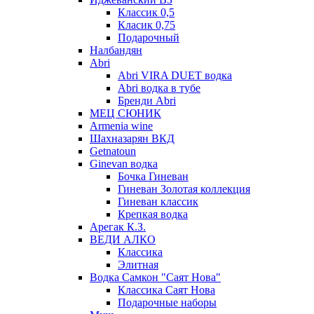
Классик 0,5
Класик 0,75
Подарочный
Налбандян
Abri
Abri VIRA DUET водка
Abri водка в тубе
Бренди Abri
МЕЦ СЮНИК
Armenia wine
Шахназарян ВКД
Getnatoun
Ginevan водка
Бочка Гиневан
Гиневан Золотая коллекция
Гиневан классик
Крепкая водка
Арегак К.З.
ВЕДИ АЛКО
Классика
Элитная
Водка Самкон "Саят Нова"
Классика Саят Нова
Подарочные наборы