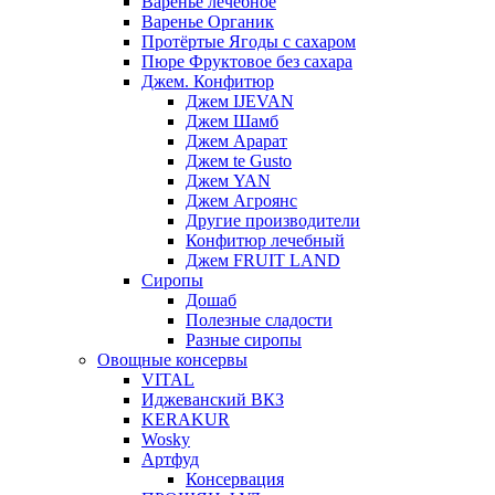
Варенье лечебное
Варенье Органик
Протёртые Ягоды с сахаром
Пюре Фруктовое без сахара
Джем. Конфитюр
Джем IJEVAN
Джем Шамб
Джем Арарат
Джем te Gusto
Джем YAN
Джем Агроянс
Другие производители
Конфитюр лечебный
Джем FRUIT LAND
Сиропы
Дошаб
Полезные сладости
Разные сиропы
Овощные консервы
VITAL
Иджеванский ВКЗ
KERAKUR
Wosky
Артфуд
Консервация