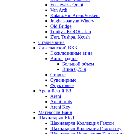
Voskevaz - Qotot
Van Ardi
Kataro.Hin Areni.Voskeni
Jraghatspanyan Winery
Old Bridge
Trinity - KOOR - Jan
Z'art, Tushpa, Keush
Старые вина
Иджеванский ВК3
Эксклюзивные вина
Виноградное
Большой объем
Вина 0,75 л
Старые
Сувенирные
Фруктовые
Аренийский ВЗ
Areni
Areni fruits
Areni Key
Матевосян Вайн
Шахназарян ЕКД
Шахназарян Коллекция Гаясон
Шахназарян Коллекция Гаясон п/у
Шахназарян Новогодняя Коллекция