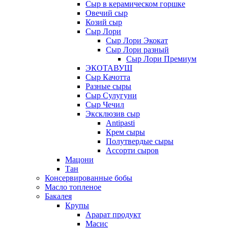
Сыр в керамическом горшке
Овечий сыр
Козий сыр
Сыр Лори
Сыр Лори Экокат
Сыр Лори разный
Сыр Лори Премиум
ЭКОТАВУШ
Сыр Качотта
Разные сыры
Сыр Сулугуни
Сыр Чечил
Эксклюзив сыр
Antipasti
Крем сыры
Полутвердые сыры
Ассорти сыров
Мацони
Тан
Консервированные бобы
Масло топленое
Бакалея
Крупы
Арарат продукт
Масис