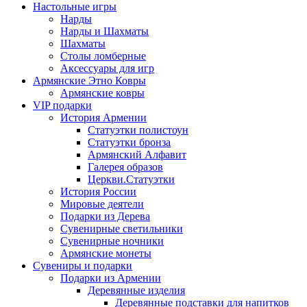
Настольные игры
Нарды
Нарды и Шахматы
Шахматы
Столы ломберные
Аксессуары для игр
Армянские Этно Ковры
Армянские ковры
VIP подарки
История Армении
Статуэтки полистоун
Статуэтки бронза
Армянский Алфавит
Галерея образов
Церкви.Статуэтки
История России
Мировые деятели
Подарки из Дерева
Сувенирные светильники
Сувенирные ночники
Армянские монеты
Сувениры и подарки
Подарки из Армении
Деревянные изделия
Деревянные подставки для напитков