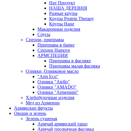
Нат Продукт
НАША ДЕРЕВНЯ
Разные крупы
Крупы Protein Therapy
Крупы Нане
Макаронные изделия
Соусы
Специи, приправы
Приправы в банке
Специи Hamove
АРМСПЕЦИИ
Приправы в фасовке
Приправы малая фасовка
Оливки, Оливковое масло
"Arm Eco"
Оливки "Aiello"
Оливки "AMADO"
Оливки "Armenium"
Хлебобулочные изделия
Мед из Армении
Армянские фрукты
Овощи и зелень
Зелень сушеная
Армчай армянский тараз
Армчай прозрачная фасовка