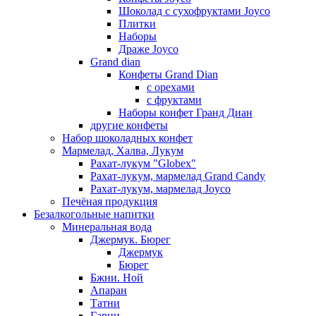
Шоколад с сухофруктами Joyco
Плитки
Наборы
Драже Joyco
Grand dian
Конфеты Grand Dian
с орехами
с фруктами
Наборы конфет Гранд Диан
другие конфеты
Набор шоколадных конфет
Мармелад, Халва, Лукум
Рахат-лукум "Globex"
Рахат-лукум, мармелад Grand Candy
Рахат-лукум, мармелад Joyco
Печёная продукция
Безалкогольные напитки
Минеральная вода
Джермук. Бюрег
Джермук
Бюрег
Бжни. Ной
Апаран
Татни
Гарни