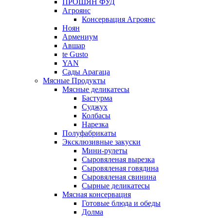
ПРОШЯН ФУД
Агроянс
Консервация Агроянс
Ноян
Армениум
Авшар
te Gusto
YAN
Сады Арагаца
Мясные Продукты
Мясные деликатесы
Бастурма
Суджух
Колбасы
Нарезка
Полуфабрикаты
Эксклюзивные закуски
Мини-рулеты
Сыровяленая вырезка
Сыровяленая говядина
Сыровяленая свинина
Сырные деликатесы
Мясная консервация
Готовые блюда и обеды
Долма