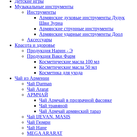
Детские игры
Музыкальные инструменты
Инструменты
Армянские духовые инструменты Дудук
Шви Зурна
Армянские струнные инструменты
Армянские ударные инструменты Доол
Аксессуары
Красота и здоровье
Продукция Нарин - Э
Продукция Ваки Фарм
Косметические масла 100 мл
Косметические масла 50 мл
Косметика для ухода
Чай из Армении
Чай Darman
Чай Ararat
АРМЧАЙ
Чай Армчай в прозрачной фасовке
Чай травяной
Чай Армчай армянский тараз
Чай IJEVAN. MASIS
Чай Гюмри
Чай Нане
MEGA ARARAT