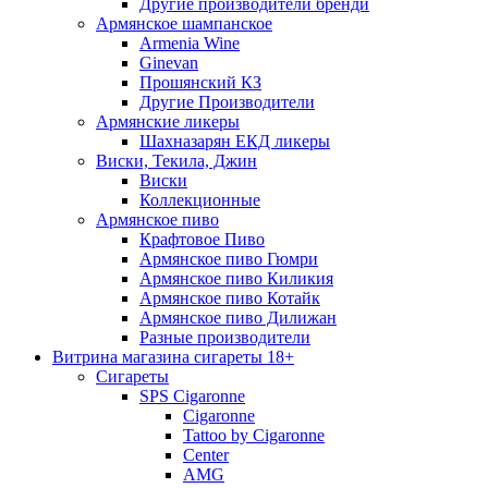
Другие производители бренди
Армянское шампанское
Armenia Wine
Ginevan
Прошянский КЗ
Другие Производители
Армянские ликеры
Шахназарян ЕКД ликеры
Виски, Текила, Джин
Виски
Коллекционные
Армянское пиво
Крафтовое Пиво
Армянское пиво Гюмри
Армянское пиво Киликия
Армянское пиво Котайк
Армянское пиво Дилижан
Разные производители
Витрина магазина сигареты 18+
Cигареты
SPS Cigaronne
Сigaronne
Tattoo by Cigaronne
Center
AMG