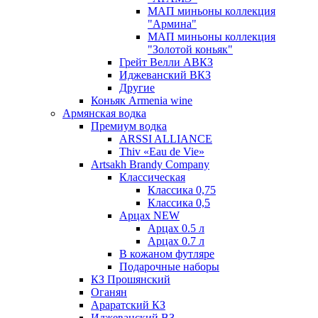
МАП миньоны коллекция
"Армина"
МАП миньоны коллекция
"Золотой коньяк"
Грейт Велли АВКЗ
Иджеванский ВКЗ
Другие
Коньяк Armenia wine
Армянская водка
Премиум водка
ARSSI ALLIANCE
Thiv «Eau de Vie»
Artsakh Brandy Company
Классическая
Классика 0,75
Классика 0,5
Арцах NEW
Арцах 0.5 л
Арцах 0.7 л
В кожаном футляре
Подарочные наборы
КЗ Прошянский
Оганян
Араратский КЗ
Иджеванский ВЗ