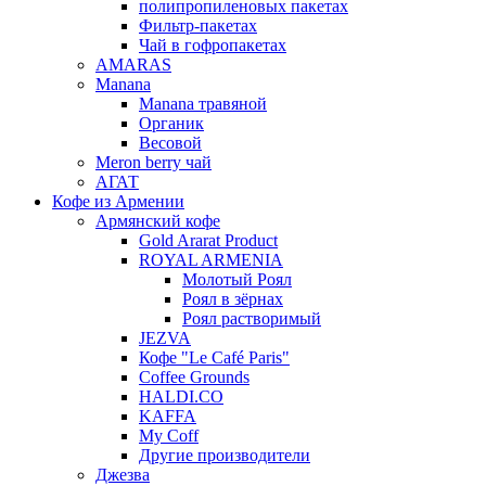
полипропиленовых пакетах
Фильтр-пакетах
Чай в гофропакетах
AMARAS
Manana
Manana травяной
Органик
Весовой
Meron berry чай
АГАТ
Кофе из Армении
Армянский кофе
Gold Ararat Product
ROYAL ARMENIA
Молотый Роял
Роял в зёрнах
Роял растворимый
JEZVA
Кофе "Le Café Paris"
Coffee Grounds
HALDI.CO
KAFFA
My Coff
Другие производители
Джезва