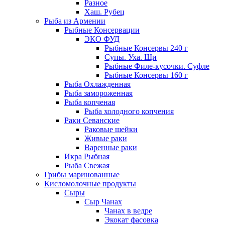
Разное
Хаш. Рубец
Рыба из Армении
Рыбные Консервации
ЭКО ФУД
Рыбные Консервы 240 г
Супы. Уха. Щи
Рыбные Филе-кусочки. Суфле
Рыбные Консервы 160 г
Рыба Охлажденная
Рыба замороженная
Рыба копченая
Рыба холодного копчения
Раки Севанские
Раковые шейки
Живые раки
Варенные раки
Икра Рыбная
Рыба Свежая
Грибы маринованные
Кисломолочные продукты
Сыры
Сыр Чанах
Чанах в ведре
Экокат фасовка