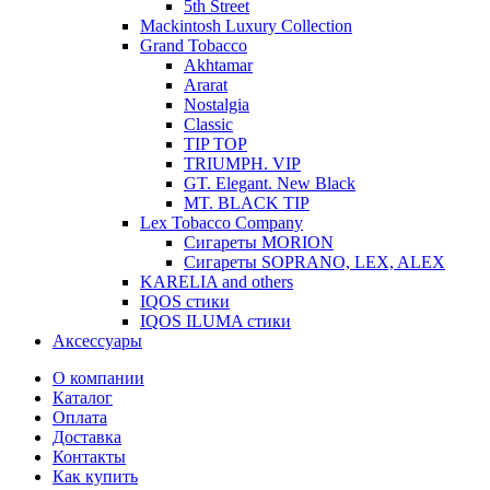
5th Street
Mackintosh Luxury Collection
Grand Tobacco
Akhtamar
Ararat
Nostalgia
Classic
TIP TOP
TRIUMPH. VIP
GT. Elegant. New Black
MT. BLACK TIP
Lex Tobacco Company
Сигареты MORION
Сигареты SOPRANO, LEX, ALEX
KARELIA and others
IQOS стики
IQOS ILUMA стики
Аксессуары
О компании
Каталог
Оплата
Доставка
Контакты
Как купить