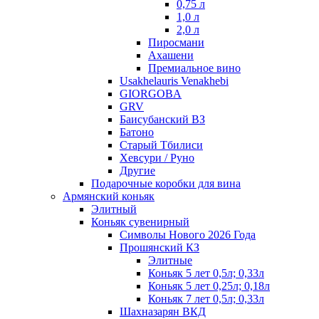
0,75 л
1,0 л
2,0 л
Пиросмани
Ахашени
Премиальное вино
Usakhelauris Venakhebi
GIORGOBA
GRV
Баисубанский ВЗ
Батоно
Старый Тбилиси
Хевсури / Руно
Другие
Подарочные коробки для вина
Армянский коньяк
Элитный
Коньяк сувенирный
Символы Нового 2026 Года
Прошянский КЗ
Элитные
Коньяк 5 лет 0,5л; 0,33л
Коньяк 5 лет 0,25л; 0,18л
Коньяк 7 лет 0,5л; 0,33л
Шахназарян ВКД