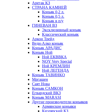
Арегак КЗ
СТРАНА КАМНЕЙ
Коньяк 0,2 л.
Коньяк 0,5 л.
Коньяк в п/у
ГИНЕВАН ВЗ
Эксклюзивный коньяк
Классический коньяк
Аркон Трейд
Веди-Алко коньяк
Коньяк АРАДИС
Коньяк Ной
Ной ЕКВВКА
NOY Very Special
Ной КРЕМЛИН
Ной ЛЕГЕНДА
Коньяк ТАВИНКО
Мргашен
Саят Нова
Коньяк САМКОН
Егвардский ВКЗ
Коньяк MARASI
Другие производители коньяков
Армянские коньяки
Кизлярский КЗ