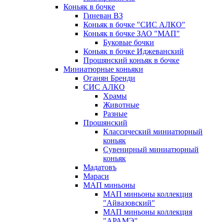
Коньяк в бочке
Гиневан ВЗ
Коньяк в бочке "СИС АЛКО"
Коньяк в бочке ЗАО "МАП"
Буковые бочки
Коньяк в бочке Иджеванский
Прошянский коньяк в бочке
Миниатюрные коньяки
Оганян Бренди
СИС АЛКО
Храмы
Животные
Разные
Прошянский
Классический миниатюрный
коньяк
Сувенирный миниатюрный
коньяк
Мадатовъ
Мараси
МАП миньоны
МАП миньоны коллекция
"Айвазовский"
МАП миньоны коллекция
"АРАМЭ"