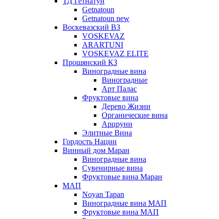
ТД Гетнатун
Getnatoun
Getnatoun new
Воскевазский ВЗ
VOSKEVAZ
ARARTUNI
VOSKEVAZ ELITE
Прошянский КЗ
Виноградные вина
Виноградные
Арт Палас
Фруктовые вина
Дерево Жизни
Органические вина
Арцруни
Элитные Вина
Гордость Нации
Винный дом Маран
Виноградные вина
Сувенирные вина
Фруктовые вина Маран
МАП
Noyan Tapan
Виноградные вина МАП
Фруктовые вина МАП