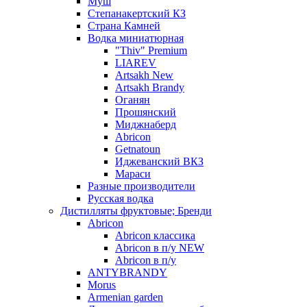
Муш
Степанакертский КЗ
Страна Камней
Водка миниатюрная
"Thiv" Premium
LIAREV
Artsakh New
Artsakh Brandy
Оганян
Прошянский
Миджнаберд
Abricon
Getnatoun
Иджеванский ВКЗ
Мараси
Разные производители
Русская водка
Дистилляты фруктовые; Бренди
Abricon
Abricon классика
Abricon в п/у NEW
Abricon в п/у
ANTYBRANDY
Morus
Armenian garden