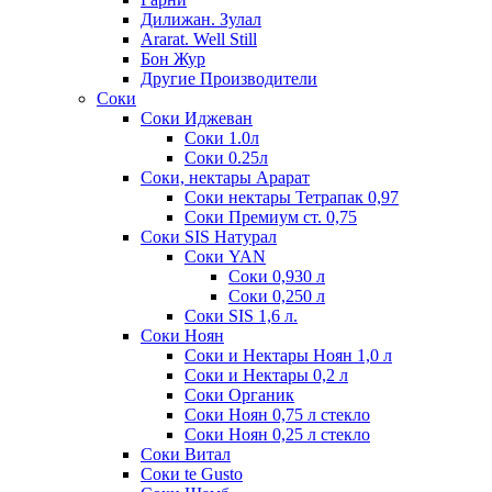
Дилижан. Зулал
Ararat. Well Still
Бон Жур
Другие Производители
Соки
Соки Иджеван
Соки 1.0л
Соки 0.25л
Соки, нектары Арарат
Соки нектары Тетрапак 0,97
Соки Премиум ст. 0,75
Соки SIS Натурал
Соки YAN
Соки 0,930 л
Соки 0,250 л
Соки SIS 1,6 л.
Соки Ноян
Соки и Нектары Ноян 1,0 л
Соки и Нектары 0,2 л
Соки Органик
Соки Ноян 0,75 л стекло
Соки Ноян 0,25 л стекло
Соки Витал
Соки te Gusto