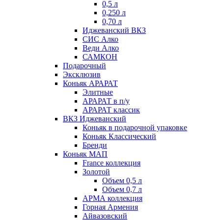
0,5 л
0,250 л
0,70 л
Иджеванский ВКЗ
СИС Алко
Веди Алко
САМКОН
Подарочный
Эксклюзив
Коньяк АРАРАТ
Элитные
АРАРАТ в п/у
АРАРАТ классик
ВКЗ Иджеванский
Коньяк в подарочной упаковке
Коньяк Классический
Бренди
Коньяк МАП
France коллекция
Золотой
Объем 0,5 л
Объем 0,7 л
АРМА коллекция
Горная Армения
Айвазовский