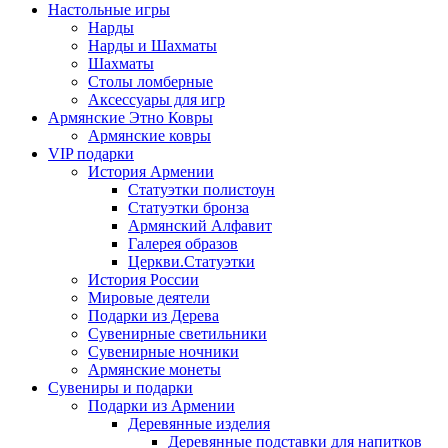
Настольные игры
Нарды
Нарды и Шахматы
Шахматы
Столы ломберные
Аксессуары для игр
Армянские Этно Ковры
Армянские ковры
VIP подарки
История Армении
Статуэтки полистоун
Статуэтки бронза
Армянский Алфавит
Галерея образов
Церкви.Статуэтки
История России
Мировые деятели
Подарки из Дерева
Сувенирные светильники
Сувенирные ночники
Армянские монеты
Сувениры и подарки
Подарки из Армении
Деревянные изделия
Деревянные подставки для напитков