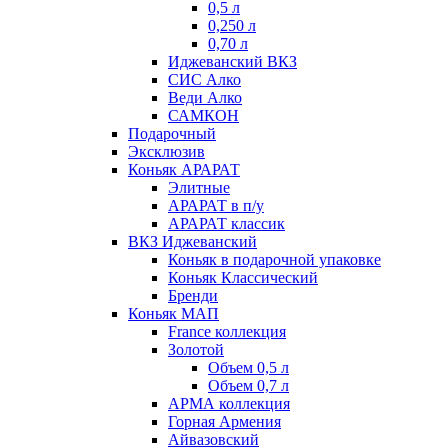
0,5 л
0,250 л
0,70 л
Иджеванский ВКЗ
СИС Алко
Веди Алко
САМКОН
Подарочный
Эксклюзив
Коньяк АРАРАТ
Элитные
АРАРАТ в п/у
АРАРАТ классик
ВКЗ Иджеванский
Коньяк в подарочной упаковке
Коньяк Классический
Бренди
Коньяк МАП
France коллекция
Золотой
Объем 0,5 л
Объем 0,7 л
АРМА коллекция
Горная Армения
Айвазовский