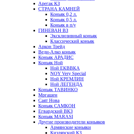
Арегак КЗ
СТРАНА КАМНЕЙ
Коньяк 0,2 л.
Коньяк 0,5 л.
Коньяк в п/у
ГИНЕВАН ВЗ
Эксклюзивный коньяк
Классический коньяк
Аркон Трейд
Веди-Алко коньяк
Коньяк АРАДИС
Коньяк Ной
Ной ЕКВВКА
NOY Very Special
Ной КРЕМЛИН
Ной ЛЕГЕНДА
Коньяк ТАВИНКО
Мргашен
Саят Нова
Коньяк САМКОН
Егвардский ВКЗ
Коньяк MARASI
Другие производители коньяков
Армянские коньяки
Кизлярский КЗ