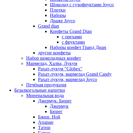
Шоколад с сухофруктами Joyco
Плитки
Наборы
Драже Joyco
Grand dian
Конфеты Grand Dian
с орехами
с фруктами
Наборы конфет Гранд Диан
другие конфеты
Набор шоколадных конфет
Мармелад, Халва, Лукум
Рахат-лукум "Globex"
Рахат-лукум, мармелад Grand Candy
Рахат-лукум, мармелад Joyco
Печёная продукция
Безалкогольные напитки
Минеральная вода
Джермук. Бюрег
Джермук
Бюрег
Бжни. Ной
Апаран
Татни
Гарни