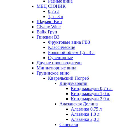
Разные вина
МЕЦ СЮНИК
0,75 л
1,5 - 3 л
Шаумян Вин
Givany Wine
Вайк Груп
Гиневан ВЗ
Фруктовые вина ГВЗ
Классические
Большой объем 1,5 - 3 л
Сувенирные
Другие производители
Миниатюрные вина
Грузинское вино
Кварельский Погреб
Киндзмараули
Киндзмараули 0,75 л.
Киндзмараули 1,0 л.
Киндзмараули 2,0 л.
Алазанская Долина
Алазанка 0,75 л
Алазанка 1,0 л
Алазанка 2,0 л
Саперави