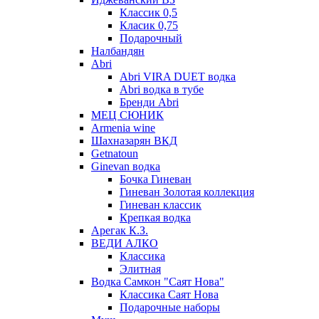
Классик 0,5
Класик 0,75
Подарочный
Налбандян
Abri
Abri VIRA DUET водка
Abri водка в тубе
Бренди Abri
МЕЦ СЮНИК
Armenia wine
Шахназарян ВКД
Getnatoun
Ginevan водка
Бочка Гиневан
Гиневан Золотая коллекция
Гиневан классик
Крепкая водка
Арегак К.З.
ВЕДИ АЛКО
Классика
Элитная
Водка Самкон "Саят Нова"
Классика Саят Нова
Подарочные наборы