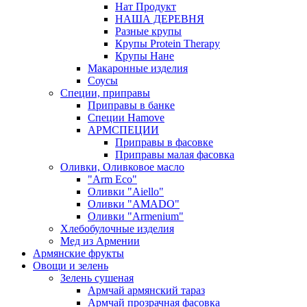
Нат Продукт
НАША ДЕРЕВНЯ
Разные крупы
Крупы Protein Therapy
Крупы Нане
Макаронные изделия
Соусы
Специи, приправы
Приправы в банке
Специи Hamove
АРМСПЕЦИИ
Приправы в фасовке
Приправы малая фасовка
Оливки, Оливковое масло
"Arm Eco"
Оливки "Aiello"
Оливки "AMADO"
Оливки "Armenium"
Хлебобулочные изделия
Мед из Армении
Армянские фрукты
Овощи и зелень
Зелень сушеная
Армчай армянский тараз
Армчай прозрачная фасовка