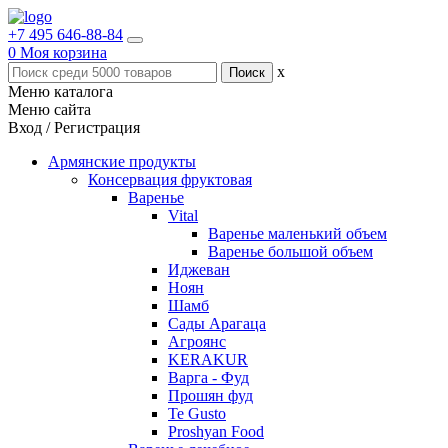
+7 495 646-88-84
0
Моя корзина
x
Меню каталога
Меню сайта
Вход / Регистрация
Армянские продукты
Консервация фруктовая
Варенье
Vital
Варенье маленький объем
Варенье большой объем
Иджеван
Ноян
Шамб
Сады Арагаца
Агроянс
KERAKUR
Варга - Фуд
Прошян фуд
Te Gusto
Proshyan Food