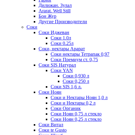
Дилижан. Зулал
Ararat. Well Still
Бон Жур
Другие Производители
Соки
Соки Иджеван
Соки 1.0л
Соки 0.25л
Соки, нектары Арарат
Соки нектары Тетрапак 0,97
Соки Премиум ст. 0,75
Соки SIS Натурал
Соки YAN
Соки 0,930 л
Соки 0,250 л
Соки SIS 1,6 л.
Соки Ноян
Соки и Нектары Ноян 1,0 л
Соки и Нектары 0,2 л
Соки Органик
Соки Ноян 0,75 л стекло
Соки Ноян 0,25 л стекло
Соки Витал
Соки te Gusto