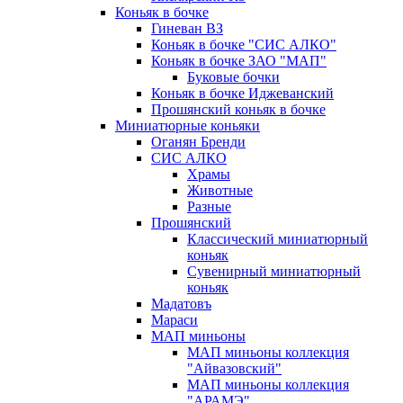
Коньяк в бочке
Гиневан ВЗ
Коньяк в бочке "СИС АЛКО"
Коньяк в бочке ЗАО "МАП"
Буковые бочки
Коньяк в бочке Иджеванский
Прошянский коньяк в бочке
Миниатюрные коньяки
Оганян Бренди
СИС АЛКО
Храмы
Животные
Разные
Прошянский
Классический миниатюрный
коньяк
Сувенирный миниатюрный
коньяк
Мадатовъ
Мараси
МАП миньоны
МАП миньоны коллекция
"Айвазовский"
МАП миньоны коллекция
"АРАМЭ"