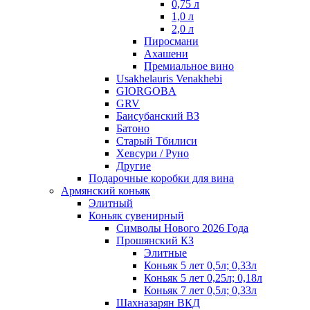
0,75 л
1,0 л
2,0 л
Пиросмани
Ахашени
Премиальное вино
Usakhelauris Venakhebi
GIORGOBA
GRV
Баисубанский ВЗ
Батоно
Старый Тбилиси
Хевсури / Руно
Другие
Подарочные коробки для вина
Армянский коньяк
Элитный
Коньяк сувенирный
Символы Нового 2026 Года
Прошянский КЗ
Элитные
Коньяк 5 лет 0,5л; 0,33л
Коньяк 5 лет 0,25л; 0,18л
Коньяк 7 лет 0,5л; 0,33л
Шахназарян ВКД