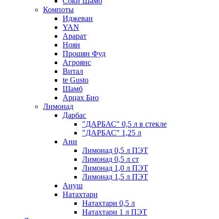
Соки Шамб
Компоты
Иджеван
YAN
Арарат
Ноян
Прошян Фуд
Агроянс
Витал
te Gusto
Шамб
Арцах Био
Лимонад
Дарбас
"ДАРБАС" 0,5 л в стекле
"ДАРБАС" 1,25 л
Ани
Лимонад 0,5 л ПЭТ
Лимонад 0,5 л ст
Лимонад 1,0 л ПЭТ
Лимонад 1,5 л ПЭТ
Ануш
Натахтари
Натахтари 0,5 л
Натахтари 1 л ПЭТ