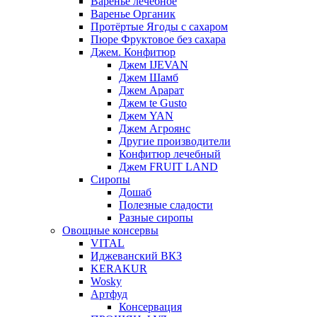
Варенье лечебное
Варенье Органик
Протёртые Ягоды с сахаром
Пюре Фруктовое без сахара
Джем. Конфитюр
Джем IJEVAN
Джем Шамб
Джем Арарат
Джем te Gusto
Джем YAN
Джем Агроянс
Другие производители
Конфитюр лечебный
Джем FRUIT LAND
Сиропы
Дошаб
Полезные сладости
Разные сиропы
Овощные консервы
VITAL
Иджеванский ВКЗ
KERAKUR
Wosky
Артфуд
Консервация