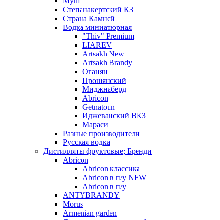
Муш
Степанакертский КЗ
Страна Камней
Водка миниатюрная
"Thiv" Premium
LIAREV
Artsakh New
Artsakh Brandy
Оганян
Прошянский
Миджнаберд
Abricon
Getnatoun
Иджеванский ВКЗ
Мараси
Разные производители
Русская водка
Дистилляты фруктовые; Бренди
Abricon
Abricon классика
Abricon в п/у NEW
Abricon в п/у
ANTYBRANDY
Morus
Armenian garden