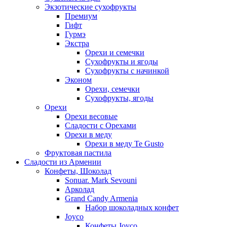
Экзотические сухофрукты
Премиум
Гифт
Гурмэ
Экстра
Орехи и семечки
Сухофрукты и ягоды
Сухофрукты с начинкой
Эконом
Орехи, семечки
Сухофрукты, ягоды
Орехи
Орехи весовые
Сладости с Орехами
Орехи в меду
Орехи в меду Te Gusto
Фруктовая пастила
Сладости из Армении
Конфеты, Шоколад
Sonuar. Mark Sevouni
Арколад
Grand Candy Armenia
Набор шоколадных конфет
Joyco
Конфеты Joyco