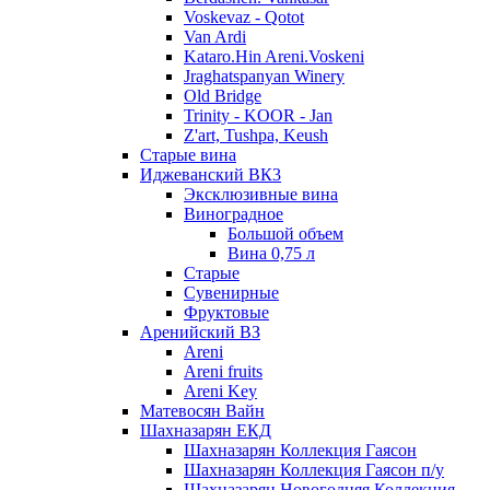
Voskevaz - Qotot
Van Ardi
Kataro.Hin Areni.Voskeni
Jraghatspanyan Winery
Old Bridge
Trinity - KOOR - Jan
Z'art, Tushpa, Keush
Старые вина
Иджеванский ВК3
Эксклюзивные вина
Виноградное
Большой объем
Вина 0,75 л
Старые
Сувенирные
Фруктовые
Аренийский ВЗ
Areni
Areni fruits
Areni Key
Матевосян Вайн
Шахназарян ЕКД
Шахназарян Коллекция Гаясон
Шахназарян Коллекция Гаясон п/у
Шахназарян Новогодняя Коллекция