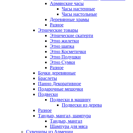
Армянские часы
Часы настенные
Часы настольные
Деревянные храмы
Разное
Этнические товары
Этнические скатерти
Этно жилетки
Этно шапка
Этно Косметички
Этно Подушки
Этно Сумки
Разное
Бочки деревянные
Браслеты
Панно Декоративное
Подарочные мешочки
Подвески
Подвески в машину
Подвески из дерева
Разное
Тандыр, мангал, шампура
Тандыр, мангал
Шампура для мяса
Сувениры из Армении