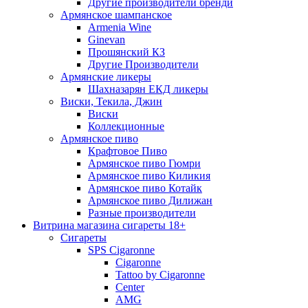
Другие производители бренди
Армянское шампанское
Armenia Wine
Ginevan
Прошянский КЗ
Другие Производители
Армянские ликеры
Шахназарян ЕКД ликеры
Виски, Текила, Джин
Виски
Коллекционные
Армянское пиво
Крафтовое Пиво
Армянское пиво Гюмри
Армянское пиво Киликия
Армянское пиво Котайк
Армянское пиво Дилижан
Разные производители
Витрина магазина сигареты 18+
Cигареты
SPS Cigaronne
Сigaronne
Tattoo by Cigaronne
Center
AMG