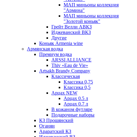
МАП миньоны коллекция
"Армина"
МАП миньоны коллекция
"Золотой коньяк"
Грейт Велли АВКЗ
Иджеванский ВКЗ
Другие
Коньяк Armenia wine
Армянская водка
Премиум водка
ARSSI ALLIANCE
Thiv «Eau de Vie»
Artsakh Brandy Company
Классическая
Классика 0,75
Классика 0,5
Арцах NEW
Арцах 0.5 л
Арцах 0.7 л
В кожаном футляре
Подарочные наборы
КЗ Прошянский
Оганян
Араратский КЗ
Иджеванский ВЗ