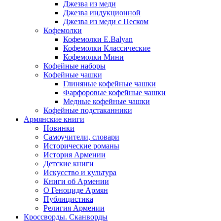
Джезва из меди
Джезва индукционной
Джезва из меди с Песком
Кофемолки
Кофемолки E.Balyan
Кофемолки Классические
Кофемолки Мини
Кофейные наборы
Кофейные чашки
Глиняные кофейные чашки
Фарфоровые кофейные чашки
Медные кофейные чашки
Кофейные подстаканники
Армянские книги
Новинки
Самоучители, словари
Исторические романы
История Армении
Детские книги
Иcкусство и культура
Книги об Армении
О Геноциде Армян
Публицистика
Религия Армении
Кроссворды. Сканворды