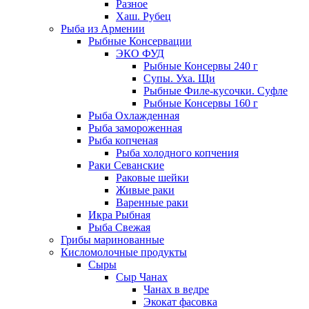
Разное
Хаш. Рубец
Рыба из Армении
Рыбные Консервации
ЭКО ФУД
Рыбные Консервы 240 г
Супы. Уха. Щи
Рыбные Филе-кусочки. Суфле
Рыбные Консервы 160 г
Рыба Охлажденная
Рыба замороженная
Рыба копченая
Рыба холодного копчения
Раки Севанские
Раковые шейки
Живые раки
Варенные раки
Икра Рыбная
Рыба Свежая
Грибы маринованные
Кисломолочные продукты
Сыры
Сыр Чанах
Чанах в ведре
Экокат фасовка