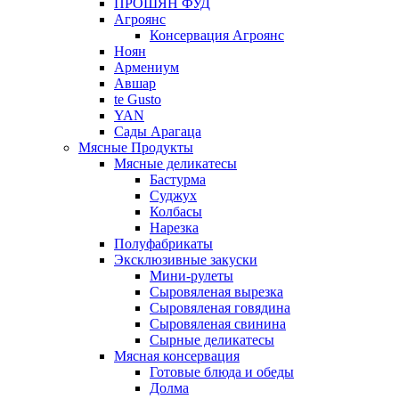
ПРОШЯН ФУД
Агроянс
Консервация Агроянс
Ноян
Армениум
Авшар
te Gusto
YAN
Сады Арагаца
Мясные Продукты
Мясные деликатесы
Бастурма
Суджух
Колбасы
Нарезка
Полуфабрикаты
Эксклюзивные закуски
Мини-рулеты
Сыровяленая вырезка
Сыровяленая говядина
Сыровяленая свинина
Сырные деликатесы
Мясная консервация
Готовые блюда и обеды
Долма