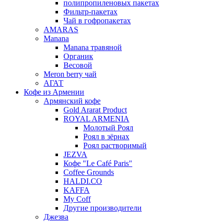
полипропиленовых пакетах
Фильтр-пакетах
Чай в гофропакетах
AMARAS
Manana
Manana травяной
Органик
Весовой
Meron berry чай
АГАТ
Кофе из Армении
Армянский кофе
Gold Ararat Product
ROYAL ARMENIA
Молотый Роял
Роял в зёрнах
Роял растворимый
JEZVA
Кофе "Le Café Paris"
Coffee Grounds
HALDI.CO
KAFFA
My Coff
Другие производители
Джезва