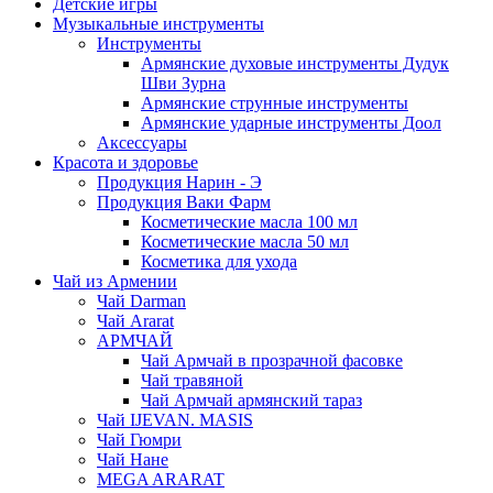
Детские игры
Музыкальные инструменты
Инструменты
Армянские духовые инструменты Дудук
Шви Зурна
Армянские струнные инструменты
Армянские ударные инструменты Доол
Аксессуары
Красота и здоровье
Продукция Нарин - Э
Продукция Ваки Фарм
Косметические масла 100 мл
Косметические масла 50 мл
Косметика для ухода
Чай из Армении
Чай Darman
Чай Ararat
АРМЧАЙ
Чай Армчай в прозрачной фасовке
Чай травяной
Чай Армчай армянский тараз
Чай IJEVAN. MASIS
Чай Гюмри
Чай Нане
MEGA ARARAT