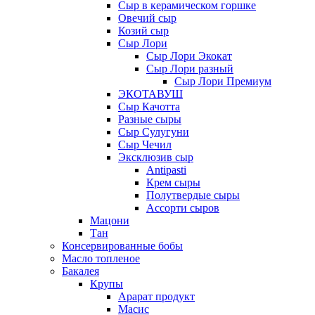
Сыр в керамическом горшке
Овечий сыр
Козий сыр
Сыр Лори
Сыр Лори Экокат
Сыр Лори разный
Сыр Лори Премиум
ЭКОТАВУШ
Сыр Качотта
Разные сыры
Сыр Сулугуни
Сыр Чечил
Эксклюзив сыр
Antipasti
Крем сыры
Полутвердые сыры
Ассорти сыров
Мацони
Тан
Консервированные бобы
Масло топленое
Бакалея
Крупы
Арарат продукт
Масис