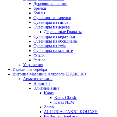
Деревянные панно
Брелки
Куклы
Сувенирные тарелки
Сувениры из гипса
Сувениры из дерева
Деревянные Гранаты
Сувениры из керамики
Сувениры из обсидиана
Сувениры из туфа
Сувениры на магните
Флаги
Разное
Украшения
Изделия из серебра
Витрина Магазина Алкоголь ЕГАИС 18+
Армянское вино
Новинки
Элитные вина
Karas
Karas Classic
Karas NEW
Zorah
ALLURIA. TAKRI. KOUASH
Berdashen. Vankasar