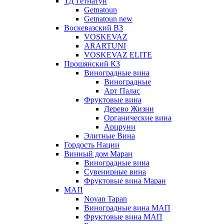
ТД Гетнатун
Getnatoun
Getnatoun new
Воскевазский ВЗ
VOSKEVAZ
ARARTUNI
VOSKEVAZ ELITE
Прошянский КЗ
Виноградные вина
Виноградные
Арт Палас
Фруктовые вина
Дерево Жизни
Органические вина
Арцруни
Элитные Вина
Гордость Нации
Винный дом Маран
Виноградные вина
Сувенирные вина
Фруктовые вина Маран
МАП
Noyan Tapan
Виноградные вина МАП
Фруктовые вина МАП