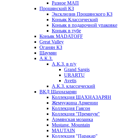
Разное МАП
Прошянский КЗ
Эксклюзив Прошянского КЗ
Коньяк Классический
Коньяк в подарочной упаковке
Коньяк в тубе
Коньяк MADATOFF
Great Valley
Оганян КЗ
Шаумян
А.К.З.
А.К.З. в п/у
Grand Sargis
URARTU
Avetis
А.К.З. классический
ВКД Шахназарян
Коллекция ШАХНАЗАРЯН
Жемчужина Армении
Коллекция Гаясон
Коллекция "Премиум"
Армянская мозаика
Mustang. Mountain
MAUTAIN
Коллекция "Паракар"