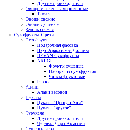
Другие производители
Овощи и зелень замороженные
Tamara
Овощи свежие
Овощи сушеные
Зелень свежая
Сухофрукты. Орехи
Сухофрукты
Подарочная фасовка
Вкус Араратской Долины
IJEVAN Сухофрукты
AREGI
Фрукты сушеные
Наборы из сухофруктов
Чипсы фруктовые
Разное
Алани
Алани весовой
Цукаты
Цукаты "Циацан Ани"
Цукаты "другое"
Чурчхела
Другие производители
Чурчела Дары Армении
Сушеные ягоды