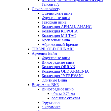
Гаясон п/у
Gevorkian winery
Сувенирные вина
Фруктовые вина
Геворкян вина
Коллекция АРИАЦ. АНАИС
Коллекция КОРОНА
Коллекция МИ ТАС
Креплёные вина
Абрикосовый Бренди
TIRANI. OLD CHINARI
Армения Вайн
Фруктовые вина
Виноградные вина
Коллекция ORRAN
Коллекция OLD ARMENIA
Коллекция "YEREVAN"
Элитные Вина
Веди-Алко ВКЗ
Виноградное вино
объем 0.75 мл
большие объемы
Фруктовое
в керамике