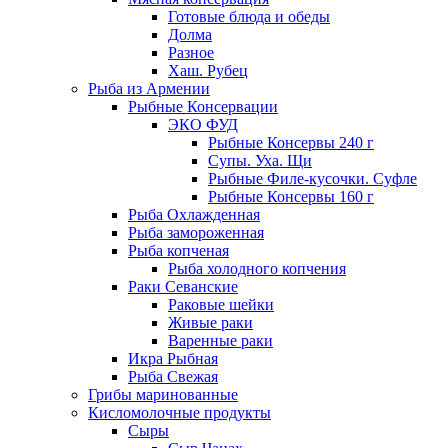
Готовые блюда и обеды
Долма
Разное
Хаш. Рубец
Рыба из Армении
Рыбные Консервации
ЭКО ФУД
Рыбные Консервы 240 г
Супы. Уха. Щи
Рыбные Филе-кусочки. Суфле
Рыбные Консервы 160 г
Рыба Охлажденная
Рыба замороженная
Рыба копченая
Рыба холодного копчения
Раки Севанские
Раковые шейки
Живые раки
Варенные раки
Икра Рыбная
Рыба Свежая
Грибы маринованные
Кисломолочные продукты
Сыры