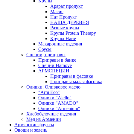
Крупы
Арарат продукт
Масис
Нат Продукт
НАША ДЕРЕВНЯ
Разные крупы
Крупы Protein Therapy
Крупы Нане
Макаронные изделия
Соусы
Специи, приправы
Приправы в банке
Специи Hamove
АРМСПЕЦИИ
Приправы в фасовке
Приправы малая фасовка
Оливки, Оливковое масло
"Arm Eco"
Оливки "Aiello"
Оливки "AMADO"
Оливки "Armenium"
Хлебобулочные изделия
Мед из Армении
Армянские фрукты
Овощи и зелень