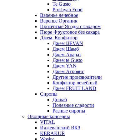
Te Gusto
Proshyan Food
Варенье лечебное
Варенье Органик
Протёртые Ягоды с сахаром
Пюре Фруктовое без сахара
Джем. Конфитюр
Джем IJEVAN
Джем Шамб
Джем Арарат
Джем te Gusto
Джем YAN
Джем Агроянс
Другие производители
Конфитюр лечебный
Джем FRUIT LAND
Сиропы
Дошаб
Полезные сладости
Разные сиропы
Овощные консервы
VITAL
Иджеванский ВКЗ
KERAKUR
Wosky