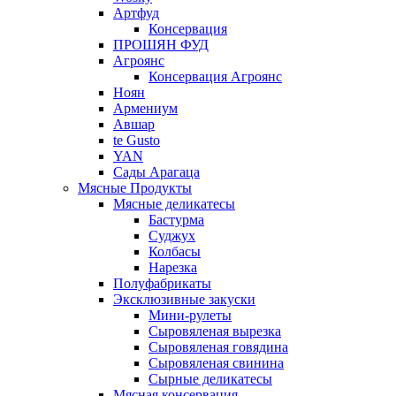
Артфуд
Консервация
ПРОШЯН ФУД
Агроянс
Консервация Агроянс
Ноян
Армениум
Авшар
te Gusto
YAN
Сады Арагаца
Мясные Продукты
Мясные деликатесы
Бастурма
Суджух
Колбасы
Нарезка
Полуфабрикаты
Эксклюзивные закуски
Мини-рулеты
Сыровяленая вырезка
Сыровяленая говядина
Сыровяленая свинина
Сырные деликатесы
Мясная консервация