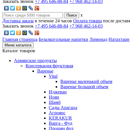
Заказать звонок
+7 495 646-88-84
+7 968 462-14-03
x
Доставка заказа
в течение 24 часов
Оплата товара
после достав
Заказать звонок
+7 495 646-88-84
+7 968 462-14-03
Главная страница
Безалкогольные напитки
Лимонад
Натахтари
Меню каталога
Каталог товаров
Армянские продукты
Консервация фруктовая
Варенье
Vital
Варенье маленький объем
Варенье большой объем
Иджеван
Ноян
Шамб
Сады Арагаца
Агроянс
KERAKUR
Варга - Фуд
Прошян фуд