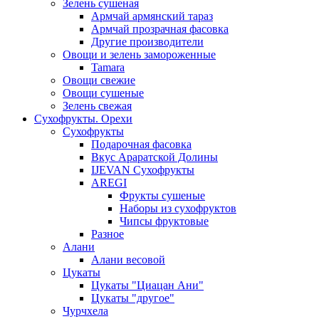
Зелень сушеная
Армчай армянский тараз
Армчай прозрачная фасовка
Другие производители
Овощи и зелень замороженные
Tamara
Овощи свежие
Овощи сушеные
Зелень свежая
Сухофрукты. Орехи
Сухофрукты
Подарочная фасовка
Вкус Араратской Долины
IJEVAN Сухофрукты
AREGI
Фрукты сушеные
Наборы из сухофруктов
Чипсы фруктовые
Разное
Алани
Алани весовой
Цукаты
Цукаты "Циацан Ани"
Цукаты "другое"
Чурчхела