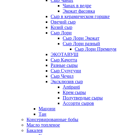
Сыр Чанах
Чанах в ведре
Экокат фасовка
Сыр в керамическом горшке
Овечий сыр
Козий сыр
Сыр Лори
Сыр Лори Экокат
Сыр Лори разный
Сыр Лори Премиум
ЭКОТАВУШ
Сыр Качотта
Разные сыры
Сыр Сулугуни
Сыр Чечил
Эксклюзив сыр
Antipasti
Крем сыры
Полутвердые сыры
Ассорти сыров
Мацони
Тан
Консервированные бобы
Масло топленое
Бакалея