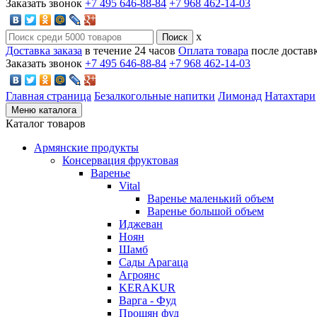
Заказать звонок
+7 495 646-88-84
+7 968 462-14-03
x
Доставка заказа
в течение 24 часов
Оплата товара
после достав
Заказать звонок
+7 495 646-88-84
+7 968 462-14-03
Главная страница
Безалкогольные напитки
Лимонад
Натахтари
Меню каталога
Каталог товаров
Армянские продукты
Консервация фруктовая
Варенье
Vital
Варенье маленький объем
Варенье большой объем
Иджеван
Ноян
Шамб
Сады Арагаца
Агроянс
KERAKUR
Варга - Фуд
Прошян фуд