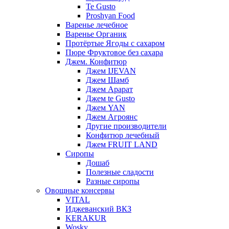
Te Gusto
Proshyan Food
Варенье лечебное
Варенье Органик
Протёртые Ягоды с сахаром
Пюре Фруктовое без сахара
Джем. Конфитюр
Джем IJEVAN
Джем Шамб
Джем Арарат
Джем te Gusto
Джем YAN
Джем Агроянс
Другие производители
Конфитюр лечебный
Джем FRUIT LAND
Сиропы
Дошаб
Полезные сладости
Разные сиропы
Овощные консервы
VITAL
Иджеванский ВКЗ
KERAKUR
Wosky