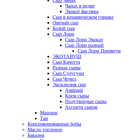
Сыр Чанах
Чанах в ведре
Экокат фасовка
Сыр в керамическом горшке
Овечий сыр
Козий сыр
Сыр Лори
Сыр Лори Экокат
Сыр Лори разный
Сыр Лори Премиум
ЭКОТАВУШ
Сыр Качотта
Разные сыры
Сыр Сулугуни
Сыр Чечил
Эксклюзив сыр
Antipasti
Крем сыры
Полутвердые сыры
Ассорти сыров
Мацони
Тан
Консервированные бобы
Масло топленое
Бакалея