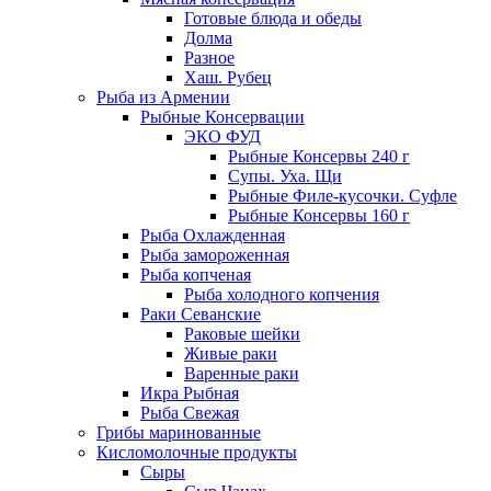
Готовые блюда и обеды
Долма
Разное
Хаш. Рубец
Рыба из Армении
Рыбные Консервации
ЭКО ФУД
Рыбные Консервы 240 г
Супы. Уха. Щи
Рыбные Филе-кусочки. Суфле
Рыбные Консервы 160 г
Рыба Охлажденная
Рыба замороженная
Рыба копченая
Рыба холодного копчения
Раки Севанские
Раковые шейки
Живые раки
Варенные раки
Икра Рыбная
Рыба Свежая
Грибы маринованные
Кисломолочные продукты
Сыры