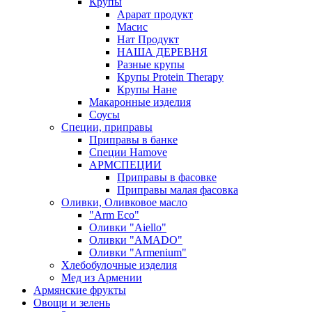
Крупы
Арарат продукт
Масис
Нат Продукт
НАША ДЕРЕВНЯ
Разные крупы
Крупы Protein Therapy
Крупы Нане
Макаронные изделия
Соусы
Специи, приправы
Приправы в банке
Специи Hamove
АРМСПЕЦИИ
Приправы в фасовке
Приправы малая фасовка
Оливки, Оливковое масло
"Arm Eco"
Оливки "Aiello"
Оливки "AMADO"
Оливки "Armenium"
Хлебобулочные изделия
Мед из Армении
Армянские фрукты
Овощи и зелень