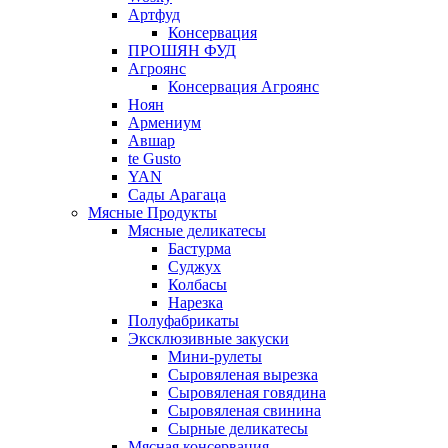
Артфуд
Консервация
ПРОШЯН ФУД
Агроянс
Консервация Агроянс
Ноян
Армениум
Авшар
te Gusto
YAN
Сады Арагаца
Мясные Продукты
Мясные деликатесы
Бастурма
Суджух
Колбасы
Нарезка
Полуфабрикаты
Эксклюзивные закуски
Мини-рулеты
Сыровяленая вырезка
Сыровяленая говядина
Сыровяленая свинина
Сырные деликатесы
Мясная консервация