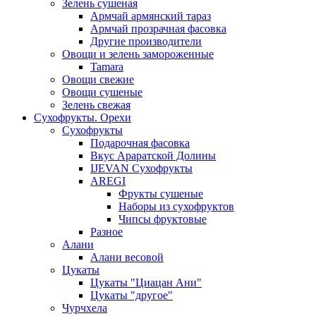
Зелень сушеная
Армчай армянский тараз
Армчай прозрачная фасовка
Другие производители
Овощи и зелень замороженные
Tamara
Овощи свежие
Овощи сушеные
Зелень свежая
Сухофрукты. Орехи
Сухофрукты
Подарочная фасовка
Вкус Араратской Долины
IJEVAN Сухофрукты
AREGI
Фрукты сушеные
Наборы из сухофруктов
Чипсы фруктовые
Разное
Алани
Алани весовой
Цукаты
Цукаты "Циацан Ани"
Цукаты "другое"
Чурчхела