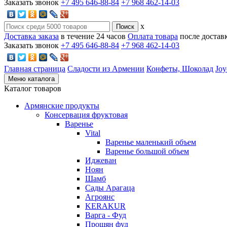
Заказать звонок
+7 495 646-88-84
+7 968 462-14-03
x
Доставка заказа
в течение 24 часов
Оплата товара
после достав
Заказать звонок
+7 495 646-88-84
+7 968 462-14-03
Главная страница
Сладости из Армении
Конфеты, Шоколад
Jo
Меню каталога
Каталог товаров
Армянские продукты
Консервация фруктовая
Варенье
Vital
Варенье маленький объем
Варенье большой объем
Иджеван
Ноян
Шамб
Сады Арагаца
Агроянс
KERAKUR
Варга - Фуд
Прошян фуд