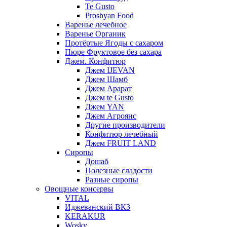
Te Gusto
Proshyan Food
Варенье лечебное
Варенье Органик
Протёртые Ягоды с сахаром
Пюре Фруктовое без сахара
Джем. Конфитюр
Джем IJEVAN
Джем Шамб
Джем Арарат
Джем te Gusto
Джем YAN
Джем Агроянс
Другие производители
Конфитюр лечебный
Джем FRUIT LAND
Сиропы
Дошаб
Полезные сладости
Разные сиропы
Овощные консервы
VITAL
Иджеванский ВКЗ
KERAKUR
Wosky