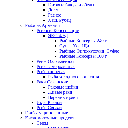
Готовые блюда и обеды
Долма
Разное
Хаш. Рубец
Рыба из Армении
Рыбные Консервации
ЭКО ФУД
Рыбные Консервы 240 г
Супы. Уха. Щи
Рыбные Филе-кусочки. Суфле
Рыбные Консервы 160 г
Рыба Охлажденная
Рыба замороженная
Рыба копченая
Рыба холодного копчения
Раки Севанские
Раковые шейки
Живые раки
Варенные раки
Икра Рыбная
Рыба Свежая
Грибы маринованные
Кисломолочные продукты
Сыры