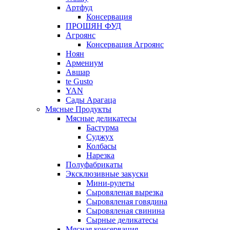
Артфуд
Консервация
ПРОШЯН ФУД
Агроянс
Консервация Агроянс
Ноян
Армениум
Авшар
te Gusto
YAN
Сады Арагаца
Мясные Продукты
Мясные деликатесы
Бастурма
Суджух
Колбасы
Нарезка
Полуфабрикаты
Эксклюзивные закуски
Мини-рулеты
Сыровяленая вырезка
Сыровяленая говядина
Сыровяленая свинина
Сырные деликатесы
Мясная консервация