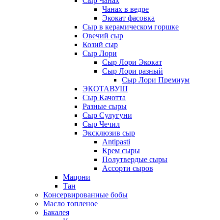
Сыр Чанах
Чанах в ведре
Экокат фасовка
Сыр в керамическом горшке
Овечий сыр
Козий сыр
Сыр Лори
Сыр Лори Экокат
Сыр Лори разный
Сыр Лори Премиум
ЭКОТАВУШ
Сыр Качотта
Разные сыры
Сыр Сулугуни
Сыр Чечил
Эксклюзив сыр
Antipasti
Крем сыры
Полутвердые сыры
Ассорти сыров
Мацони
Тан
Консервированные бобы
Масло топленое
Бакалея