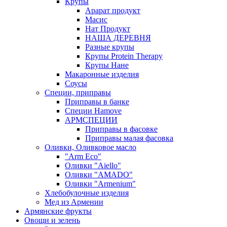
Крупы
Арарат продукт
Масис
Нат Продукт
НАША ДЕРЕВНЯ
Разные крупы
Крупы Protein Therapy
Крупы Нане
Макаронные изделия
Соусы
Специи, приправы
Приправы в банке
Специи Hamove
АРМСПЕЦИИ
Приправы в фасовке
Приправы малая фасовка
Оливки, Оливковое масло
"Arm Eco"
Оливки "Aiello"
Оливки "AMADO"
Оливки "Armenium"
Хлебобулочные изделия
Мед из Армении
Армянские фрукты
Овощи и зелень