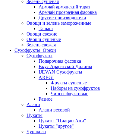
Зелень сушеная
Армчай армянский тараз
Армчай прозрачная фасовка
Другие производители
Овощи и зелень замороженные
Tamara
Овощи свежие
Овощи сушеные
Зелень свежая
Сухофрукты. Орехи
Сухофрукты
Подарочная фасовка
Вкус Араратской Долины
IJEVAN Сухофрукты
AREGI
Фрукты сушеные
Наборы из сухофруктов
Чипсы фруктовые
Разное
Алани
Алани весовой
Цукаты
Цукаты "Циацан Ани"
Цукаты "другое"
Чурчхела