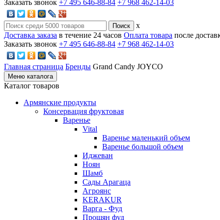
Заказать звонок
+7 495 646-88-84
+7 968 462-14-03
x
Доставка заказа
в течение 24 часов
Оплата товара
после достав
Заказать звонок
+7 495 646-88-84
+7 968 462-14-03
Главная страница
Бренды
Grand Candy JOYCO
Меню каталога
Каталог товаров
Армянские продукты
Консервация фруктовая
Варенье
Vital
Варенье маленький объем
Варенье большой объем
Иджеван
Ноян
Шамб
Сады Арагаца
Агроянс
KERAKUR
Варга - Фуд
Прошян фуд