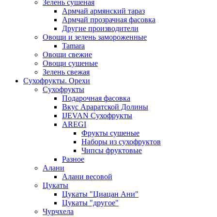
Зелень сушеная
Армчай армянский тараз
Армчай прозрачная фасовка
Другие производители
Овощи и зелень замороженные
Tamara
Овощи свежие
Овощи сушеные
Зелень свежая
Сухофрукты. Орехи
Сухофрукты
Подарочная фасовка
Вкус Араратской Долины
IJEVAN Сухофрукты
AREGI
Фрукты сушеные
Наборы из сухофруктов
Чипсы фруктовые
Разное
Алани
Алани весовой
Цукаты
Цукаты "Циацан Ани"
Цукаты "другое"
Чурчхела