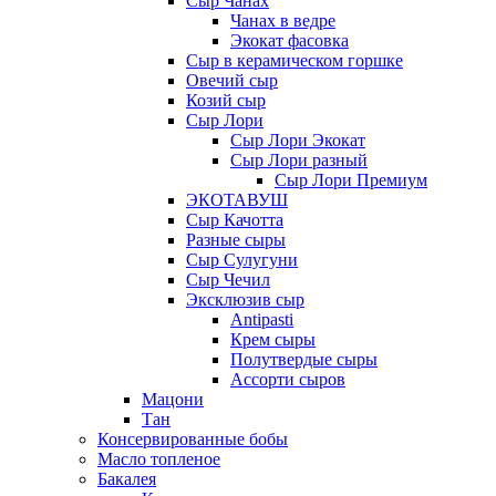
Сыр Чанах
Чанах в ведре
Экокат фасовка
Сыр в керамическом горшке
Овечий сыр
Козий сыр
Сыр Лори
Сыр Лори Экокат
Сыр Лори разный
Сыр Лори Премиум
ЭКОТАВУШ
Сыр Качотта
Разные сыры
Сыр Сулугуни
Сыр Чечил
Эксклюзив сыр
Antipasti
Крем сыры
Полутвердые сыры
Ассорти сыров
Мацони
Тан
Консервированные бобы
Масло топленое
Бакалея