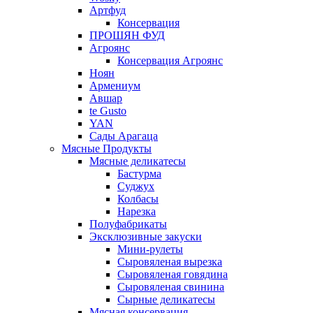
Артфуд
Консервация
ПРОШЯН ФУД
Агроянс
Консервация Агроянс
Ноян
Армениум
Авшар
te Gusto
YAN
Сады Арагаца
Мясные Продукты
Мясные деликатесы
Бастурма
Суджух
Колбасы
Нарезка
Полуфабрикаты
Эксклюзивные закуски
Мини-рулеты
Сыровяленая вырезка
Сыровяленая говядина
Сыровяленая свинина
Сырные деликатесы
Мясная консервация