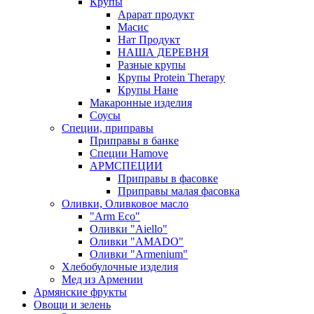
Крупы
Арарат продукт
Масис
Нат Продукт
НАША ДЕРЕВНЯ
Разные крупы
Крупы Protein Therapy
Крупы Нане
Макаронные изделия
Соусы
Специи, приправы
Приправы в банке
Специи Hamove
АРМСПЕЦИИ
Приправы в фасовке
Приправы малая фасовка
Оливки, Оливковое масло
"Arm Eco"
Оливки "Aiello"
Оливки "AMADO"
Оливки "Armenium"
Хлебобулочные изделия
Мед из Армении
Армянские фрукты
Овощи и зелень