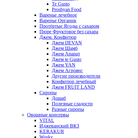
Te Gusto
Proshyan Food
Варенье лечебное
Варенье Органик
Протёртые Ягоды с сахаром
Пюре Фруктовое без сахара
Джем. Конфитюр
Джем IJEVAN
Джем Шамб
Джем Арарат
Джем te Gusto
Джем YAN
Джем Агроянс
Другие производители
Конфитюр лечебный
Джем FRUIT LAND
Сиропы
Дошаб
Полезные сладости
Разные сиропы
Овощные консервы
VITAL
Иджеванский ВКЗ
KERAKUR
Wosky