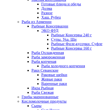
Готовые блюда и обеды
Долма
Разное
Хаш. Рубец
Рыба из Армении
Рыбные Консервации
ЭКО ФУД
Рыбные Консервы 240 г
Супы. Уха. Щи
Рыбные Филе-кусочки. Суфле
Рыбные Консервы 160 г
Рыба Охлажденная
Рыба замороженная
Рыба копченая
Рыба холодного копчения
Раки Севанские
Раковые шейки
Живые раки
Варенные раки
Икра Рыбная
Рыба Свежая
Грибы маринованные
Кисломолочные продукты
Сыры