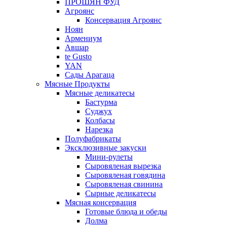
ПРОШЯН ФУД
Агроянс
Консервация Агроянс
Ноян
Армениум
Авшар
te Gusto
YAN
Сады Арагаца
Мясные Продукты
Мясные деликатесы
Бастурма
Суджух
Колбасы
Нарезка
Полуфабрикаты
Эксклюзивные закуски
Мини-рулеты
Сыровяленая вырезка
Сыровяленая говядина
Сыровяленая свинина
Сырные деликатесы
Мясная консервация
Готовые блюда и обеды
Долма