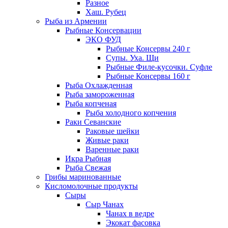
Разное
Хаш. Рубец
Рыба из Армении
Рыбные Консервации
ЭКО ФУД
Рыбные Консервы 240 г
Супы. Уха. Щи
Рыбные Филе-кусочки. Суфле
Рыбные Консервы 160 г
Рыба Охлажденная
Рыба замороженная
Рыба копченая
Рыба холодного копчения
Раки Севанские
Раковые шейки
Живые раки
Варенные раки
Икра Рыбная
Рыба Свежая
Грибы маринованные
Кисломолочные продукты
Сыры
Сыр Чанах
Чанах в ведре
Экокат фасовка