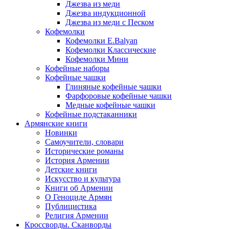
Джезва из меди
Джезва индукционной
Джезва из меди с Песком
Кофемолки
Кофемолки E.Balyan
Кофемолки Классические
Кофемолки Мини
Кофейные наборы
Кофейные чашки
Глиняные кофейные чашки
Фарфоровые кофейные чашки
Медные кофейные чашки
Кофейные подстаканники
Армянские книги
Новинки
Самоучители, словари
Исторические романы
История Армении
Детские книги
Иcкусство и культура
Книги об Армении
О Геноциде Армян
Публицистика
Религия Армении
Кроссворды. Сканворды