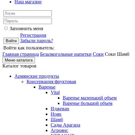
Наш магазин
Запомнить меня
Регистрация
Забыли пароль?
Войти как пользователь:
Главная страница
Безалкогольные напитки
Соки
Соки Шамб
Меню каталога
Каталог товаров
Армянские продукты
Консервация фруктовая
Варенье
Vital
Варенье маленький объем
Варенье большой объем
Иджеван
Ноян
Шамб
Сады Арагаца
Агроянс