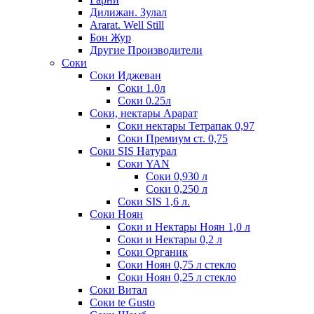
Дилижан. Зулал
Ararat. Well Still
Бон Жур
Другие Производители
Соки
Соки Иджеван
Соки 1.0л
Соки 0.25л
Соки, нектары Арарат
Соки нектары Тетрапак 0,97
Соки Премиум ст. 0,75
Соки SIS Натурал
Соки YAN
Соки 0,930 л
Соки 0,250 л
Соки SIS 1,6 л.
Соки Ноян
Соки и Нектары Ноян 1,0 л
Соки и Нектары 0,2 л
Соки Органик
Соки Ноян 0,75 л стекло
Соки Ноян 0,25 л стекло
Соки Витал
Соки te Gusto