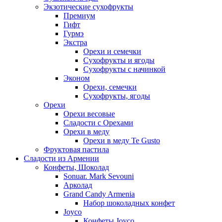
Экзотические сухофрукты
Премиум
Гифт
Гурмэ
Экстра
Орехи и семечки
Сухофрукты и ягоды
Сухофрукты с начинкой
Эконом
Орехи, семечки
Сухофрукты, ягоды
Орехи
Орехи весовые
Сладости с Орехами
Орехи в меду
Орехи в меду Te Gusto
Фруктовая пастила
Сладости из Армении
Конфеты, Шоколад
Sonuar. Mark Sevouni
Арколад
Grand Candy Armenia
Набор шоколадных конфет
Joyco
Конфеты Joyco