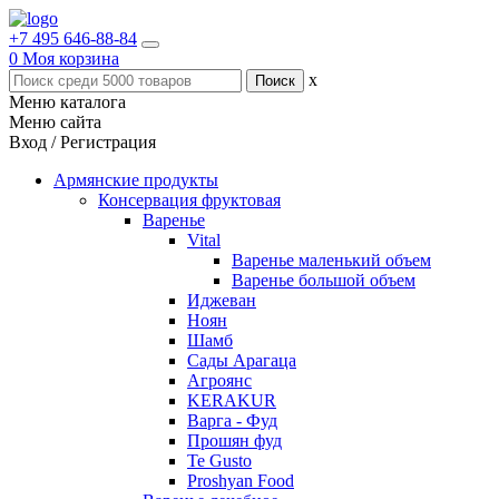
+7 495 646-88-84
0
Моя корзина
x
Меню каталога
Меню сайта
Вход / Регистрация
Армянские продукты
Консервация фруктовая
Варенье
Vital
Варенье маленький объем
Варенье большой объем
Иджеван
Ноян
Шамб
Сады Арагаца
Агроянс
KERAKUR
Варга - Фуд
Прошян фуд
Te Gusto
Proshyan Food