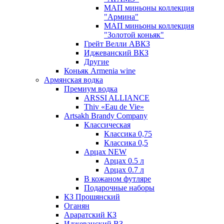
МАП миньоны коллекция
"Армина"
МАП миньоны коллекция
"Золотой коньяк"
Грейт Велли АВКЗ
Иджеванский ВКЗ
Другие
Коньяк Armenia wine
Армянская водка
Премиум водка
ARSSI ALLIANCE
Thiv «Eau de Vie»
Artsakh Brandy Company
Классическая
Классика 0,75
Классика 0,5
Арцах NEW
Арцах 0.5 л
Арцах 0.7 л
В кожаном футляре
Подарочные наборы
КЗ Прошянский
Оганян
Араратский КЗ
Иджеванский ВЗ