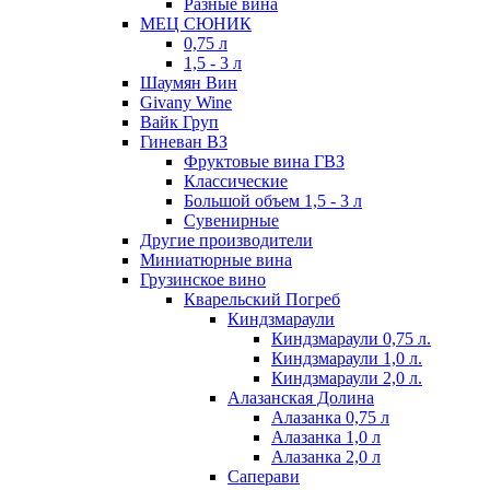
Разные вина
МЕЦ СЮНИК
0,75 л
1,5 - 3 л
Шаумян Вин
Givany Wine
Вайк Груп
Гиневан ВЗ
Фруктовые вина ГВЗ
Классические
Большой объем 1,5 - 3 л
Сувенирные
Другие производители
Миниатюрные вина
Грузинское вино
Кварельский Погреб
Киндзмараули
Киндзмараули 0,75 л.
Киндзмараули 1,0 л.
Киндзмараули 2,0 л.
Алазанская Долина
Алазанка 0,75 л
Алазанка 1,0 л
Алазанка 2,0 л
Саперави