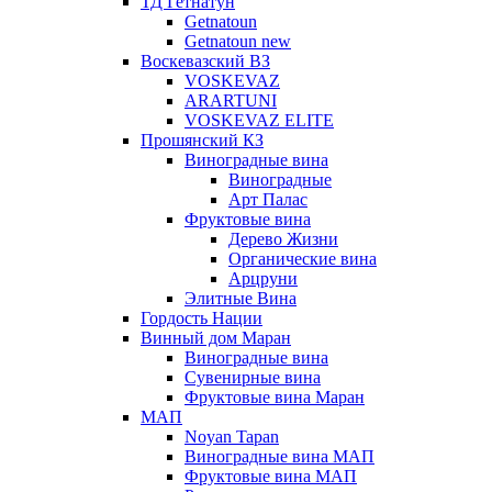
ТД Гетнатун
Getnatoun
Getnatoun new
Воскевазский ВЗ
VOSKEVAZ
ARARTUNI
VOSKEVAZ ELITE
Прошянский КЗ
Виноградные вина
Виноградные
Арт Палас
Фруктовые вина
Дерево Жизни
Органические вина
Арцруни
Элитные Вина
Гордость Нации
Винный дом Маран
Виноградные вина
Сувенирные вина
Фруктовые вина Маран
МАП
Noyan Tapan
Виноградные вина МАП
Фруктовые вина МАП