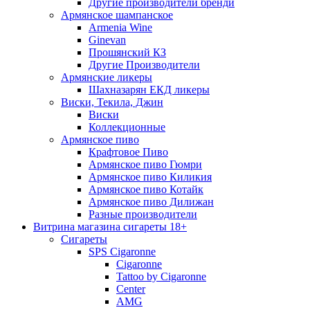
Другие производители бренди
Армянское шампанское
Armenia Wine
Ginevan
Прошянский КЗ
Другие Производители
Армянские ликеры
Шахназарян ЕКД ликеры
Виски, Текила, Джин
Виски
Коллекционные
Армянское пиво
Крафтовое Пиво
Армянское пиво Гюмри
Армянское пиво Киликия
Армянское пиво Котайк
Армянское пиво Дилижан
Разные производители
Витрина магазина сигареты 18+
Cигареты
SPS Cigaronne
Сigaronne
Tattoo by Cigaronne
Center
AMG