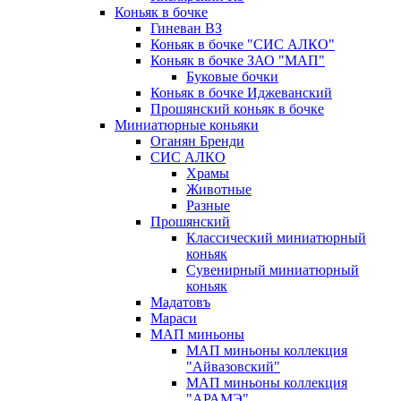
Коньяк в бочке
Гиневан ВЗ
Коньяк в бочке "СИС АЛКО"
Коньяк в бочке ЗАО "МАП"
Буковые бочки
Коньяк в бочке Иджеванский
Прошянский коньяк в бочке
Миниатюрные коньяки
Оганян Бренди
СИС АЛКО
Храмы
Животные
Разные
Прошянский
Классический миниатюрный
коньяк
Сувенирный миниатюрный
коньяк
Мадатовъ
Мараси
МАП миньоны
МАП миньоны коллекция
"Айвазовский"
МАП миньоны коллекция
"АРАМЭ"