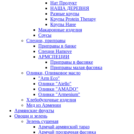
Нат Продукт
НАША ДЕРЕВНЯ
Разные крупы
Крупы Protein Therapy
Крупы Нане
Макаронные изделия
Соусы
Специи, приправы
Приправы в банке
Специи Hamove
АРМСПЕЦИИ
Приправы в фасовке
Приправы малая фасовка
Оливки, Оливковое масло
"Arm Eco"
Оливки "Aiello"
Оливки "AMADO"
Оливки "Armenium"
Хлебобулочные изделия
Мед из Армении
Армянские фрукты
Овощи и зелень
Зелень сушеная
Армчай армянский тараз
Армчай прозрачная фасовка