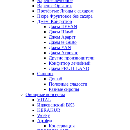
Варенье лечебное
Варенье Органик
Протёртые Ягоды с сахаром
Пюре Фруктовое без сахара
Джем. Конфитюр
Джем IJEVAN
Джем Шамб
Джем Арарат
Джем te Gusto
Джем YAN
Джем Агроянс
Другие производители
Конфитюр лечебный
Джем FRUIT LAND
Сиропы
Дошаб
Полезные сладости
Разные сиропы
Овощные консервы
VITAL
Иджеванский ВКЗ
KERAKUR
Wosky
Артфуд
Консервация