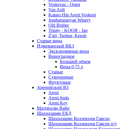
Voskevaz - Qotot
Van Ardi
Kataro.Hin Areni.Voskeni
Jraghatspanyan Winery
Old Bridge
Trinity - KOOR - Jan
Z'art, Tushpa, Keush
Старые вина
Иджеванский ВК3
Эксклюзивные вина
Виноградное
Большой объем
Вина 0,75 л
Старые
Сувенирные
Фруктовые
Аренийский ВЗ
Areni
Areni fruits
Areni Key
Матевосян Вайн
Шахназарян ЕКД
Шахназарян Коллекция Гаясон
Шахназарян Коллекция Гаясон п/у
Шахназарян Новогодняя Коллекция