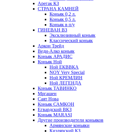
Арегак КЗ
СТРАНА КАМНЕЙ
Коньяк 0,2 л.
Коньяк 0,5 л.
Коньяк в п/у
ГИНЕВАН ВЗ
Эксклюзивный коньяк
Классический коньяк
Аркон Трейд
Веди-Алко коньяк
Коньяк АРАДИС
Коньяк Ной
Ной ЕКВВКА
NOY Very Special
Ной КРЕМЛИН
Ной ЛЕГЕНДА
Коньяк ТАВИНКО
Мргашен
Саят Нова
Коньяк САМКОН
Егвардский ВКЗ
Коньяк MARASI
Другие производители коньяков
Армянские коньяки
Кизлярский КЗ