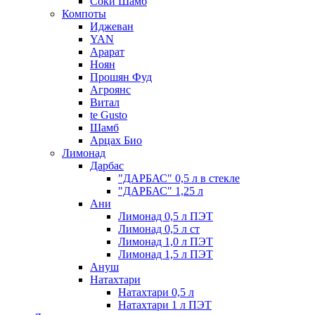
Соки Шамб
Компоты
Иджеван
YAN
Арарат
Ноян
Прошян Фуд
Агроянс
Витал
te Gusto
Шамб
Арцах Био
Лимонад
Дарбас
"ДАРБАС" 0,5 л в стекле
"ДАРБАС" 1,25 л
Ани
Лимонад 0,5 л ПЭТ
Лимонад 0,5 л ст
Лимонад 1,0 л ПЭТ
Лимонад 1,5 л ПЭТ
Ануш
Натахтари
Натахтари 0,5 л
Натахтари 1 л ПЭТ