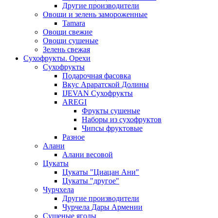
Другие производители
Овощи и зелень замороженные
Tamara
Овощи свежие
Овощи сушеные
Зелень свежая
Сухофрукты. Орехи
Сухофрукты
Подарочная фасовка
Вкус Араратской Долины
IJEVAN Сухофрукты
AREGI
Фрукты сушеные
Наборы из сухофруктов
Чипсы фруктовые
Разное
Алани
Алани весовой
Цукаты
Цукаты "Циацан Ани"
Цукаты "другое"
Чурчхела
Другие производители
Чурчела Дары Армении
Сушеные ягоды