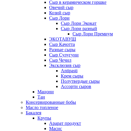
Сыр в керамическом горшке
Овечий сыр
Козий сыр
Сыр Лори
Сыр Лори Экокат
Сыр Лори разный
Сыр Лори Премиум
ЭКОТАВУШ
Сыр Качотта
Разные сыры
Сыр Сулугуни
Сыр Чечил
Эксклюзив сыр
Antipasti
Крем сыры
Полутвердые сыры
Ассорти сыров
Мацони
Тан
Консервированные бобы
Масло топленое
Бакалея
Крупы
Арарат продукт
Масис