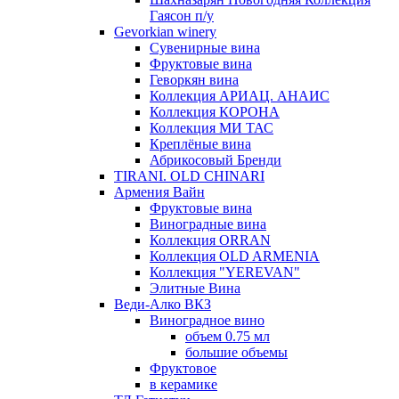
Гаясон п/у
Gevorkian winery
Сувенирные вина
Фруктовые вина
Геворкян вина
Коллекция АРИАЦ. АНАИС
Коллекция КОРОНА
Коллекция МИ ТАС
Креплёные вина
Абрикосовый Бренди
TIRANI. OLD CHINARI
Армения Вайн
Фруктовые вина
Виноградные вина
Коллекция ORRAN
Коллекция OLD ARMENIA
Коллекция "YEREVAN"
Элитные Вина
Веди-Алко ВКЗ
Виноградное вино
объем 0.75 мл
большие объемы
Фруктовое
в керамике