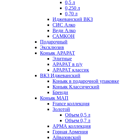
0,5 л
0,250 л
0,70 л
Иджеванский ВКЗ
СИС Алко
Веди Алко
САМКОН
Подарочный
Эксклюзив
Коньяк АРАРАТ
Элитные
АРАРАТ в п/у
АРАРАТ классик
ВКЗ Иджеванский
Коньяк в подарочной упаковке
Коньяк Классический
Бренди
Коньяк МАП
France коллекция
Золотой
Объем 0,5 л
Объем 0,7 л
АРМА коллекция
Горная Армения
Айвазовский