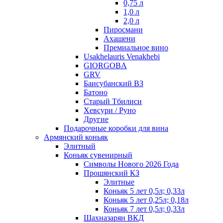
0,75 л
1,0 л
2,0 л
Пиросмани
Ахашени
Премиальное вино
Usakhelauris Venakhebi
GIORGOBA
GRV
Баисубанский ВЗ
Батоно
Старый Тбилиси
Хевсури / Руно
Другие
Подарочные коробки для вина
Армянский коньяк
Элитный
Коньяк сувенирный
Символы Нового 2026 Года
Прошянский КЗ
Элитные
Коньяк 5 лет 0,5л; 0,33л
Коньяк 5 лет 0,25л; 0,18л
Коньяк 7 лет 0,5л; 0,33л
Шахназарян ВКД