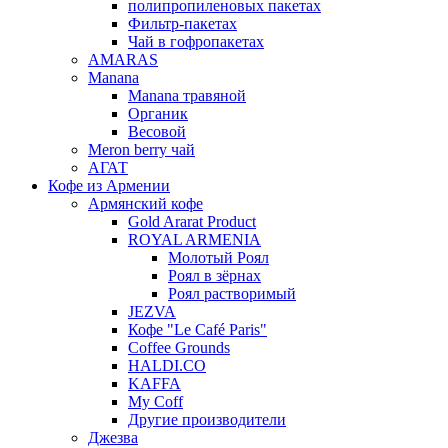
полипропиленовых пакетах
Фильтр-пакетах
Чай в гофропакетах
AMARAS
Manana
Manana травяной
Органик
Весовой
Meron berry чай
АГАТ
Кофе из Армении
Армянский кофе
Gold Ararat Product
ROYAL ARMENIA
Молотый Роял
Роял в зёрнах
Роял растворимый
JEZVA
Кофе "Le Café Paris"
Coffee Grounds
HALDI.CO
KAFFA
My Coff
Другие производители
Джезва