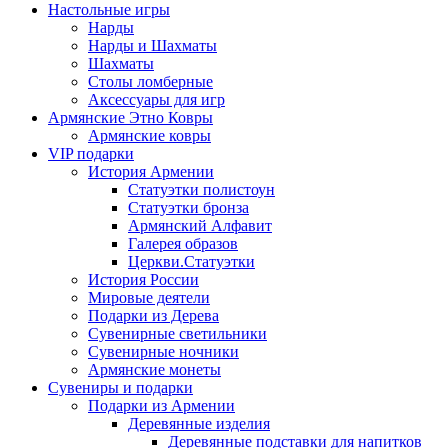
Настольные игры
Нарды
Нарды и Шахматы
Шахматы
Столы ломберные
Аксессуары для игр
Армянские Этно Ковры
Армянские ковры
VIP подарки
История Армении
Статуэтки полистоун
Статуэтки бронза
Армянский Алфавит
Галерея образов
Церкви.Статуэтки
История России
Мировые деятели
Подарки из Дерева
Сувенирные светильники
Сувенирные ночники
Армянские монеты
Сувениры и подарки
Подарки из Армении
Деревянные изделия
Деревянные подставки для напитков