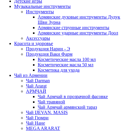
Детские игры
Музыкальные инструменты
Инструменты
Армянские духовые инструменты Дудук
Шви Зурна
Армянские струнные инструменты
Армянские ударные инструменты Доол
Аксессуары
Красота и здоровье
Продукция Нарин - Э
Продукция Ваки Фарм
Косметические масла 100 мл
Косметические масла 50 мл
Косметика для ухода
Чай из Армении
Чай Darman
Чай Ararat
АРМЧАЙ
Чай Армчай в прозрачной фасовке
Чай травяной
Чай Армчай армянский тараз
Чай IJEVAN. MASIS
Чай Гюмри
Чай Нане
MEGA ARARAT