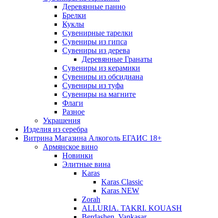
Деревянные панно
Брелки
Куклы
Сувенирные тарелки
Сувениры из гипса
Сувениры из дерева
Деревянные Гранаты
Сувениры из керамики
Сувениры из обсидиана
Сувениры из туфа
Сувениры на магните
Флаги
Разное
Украшения
Изделия из серебра
Витрина Магазина Алкоголь ЕГАИС 18+
Армянское вино
Новинки
Элитные вина
Karas
Karas Classic
Karas NEW
Zorah
ALLURIA. TAKRI. KOUASH
Berdashen. Vankasar