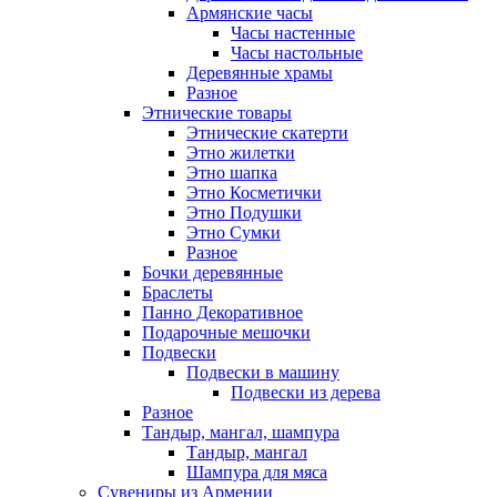
Армянские часы
Часы настенные
Часы настольные
Деревянные храмы
Разное
Этнические товары
Этнические скатерти
Этно жилетки
Этно шапка
Этно Косметички
Этно Подушки
Этно Сумки
Разное
Бочки деревянные
Браслеты
Панно Декоративное
Подарочные мешочки
Подвески
Подвески в машину
Подвески из дерева
Разное
Тандыр, мангал, шампура
Тандыр, мангал
Шампура для мяса
Сувениры из Армении