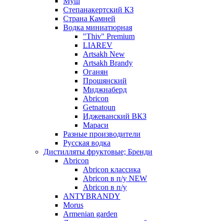
Муш
Степанакертский КЗ
Страна Камней
Водка миниатюрная
"Thiv" Premium
LIAREV
Artsakh New
Artsakh Brandy
Оганян
Прошянский
Миджнаберд
Abricon
Getnatoun
Иджеванский ВКЗ
Мараси
Разные производители
Русская водка
Дистилляты фруктовые; Бренди
Abricon
Abricon классика
Abricon в п/у NEW
Abricon в п/у
ANTYBRANDY
Morus
Armenian garden