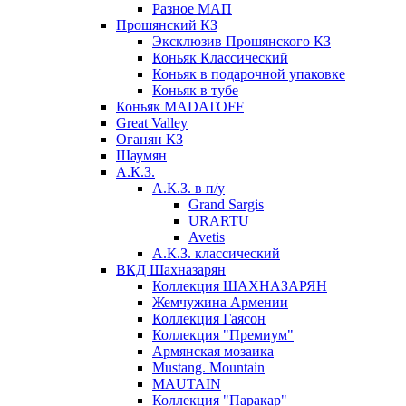
Разное МАП
Прошянский КЗ
Эксклюзив Прошянского КЗ
Коньяк Классический
Коньяк в подарочной упаковке
Коньяк в тубе
Коньяк MADATOFF
Great Valley
Оганян КЗ
Шаумян
А.К.З.
А.К.З. в п/у
Grand Sargis
URARTU
Avetis
А.К.З. классический
ВКД Шахназарян
Коллекция ШАХНАЗАРЯН
Жемчужина Армении
Коллекция Гаясон
Коллекция "Премиум"
Армянская мозаика
Mustang. Mountain
MAUTAIN
Коллекция "Паракар"