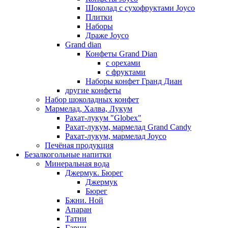
Шоколад с сухофруктами Joyco
Плитки
Наборы
Драже Joyco
Grand dian
Конфеты Grand Dian
с орехами
с фруктами
Наборы конфет Гранд Диан
другие конфеты
Набор шоколадных конфет
Мармелад, Халва, Лукум
Рахат-лукум "Globex"
Рахат-лукум, мармелад Grand Candy
Рахат-лукум, мармелад Joyco
Печёная продукция
Безалкогольные напитки
Минеральная вода
Джермук. Бюрег
Джермук
Бюрег
Бжни. Ной
Апаран
Татни
Гарни