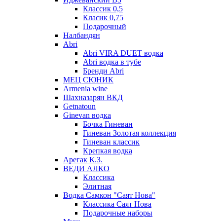
Классик 0,5
Класик 0,75
Подарочный
Налбандян
Abri
Abri VIRA DUET водка
Abri водка в тубе
Бренди Abri
МЕЦ СЮНИК
Armenia wine
Шахназарян ВКД
Getnatoun
Ginevan водка
Бочка Гиневан
Гиневан Золотая коллекция
Гиневан классик
Крепкая водка
Арегак К.З.
ВЕДИ АЛКО
Классика
Элитная
Водка Самкон "Саят Нова"
Классика Саят Нова
Подарочные наборы