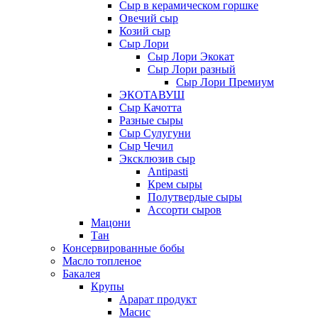
Сыр в керамическом горшке
Овечий сыр
Козий сыр
Сыр Лори
Сыр Лори Экокат
Сыр Лори разный
Сыр Лори Премиум
ЭКОТАВУШ
Сыр Качотта
Разные сыры
Сыр Сулугуни
Сыр Чечил
Эксклюзив сыр
Antipasti
Крем сыры
Полутвердые сыры
Ассорти сыров
Мацони
Тан
Консервированные бобы
Масло топленое
Бакалея
Крупы
Арарат продукт
Масис