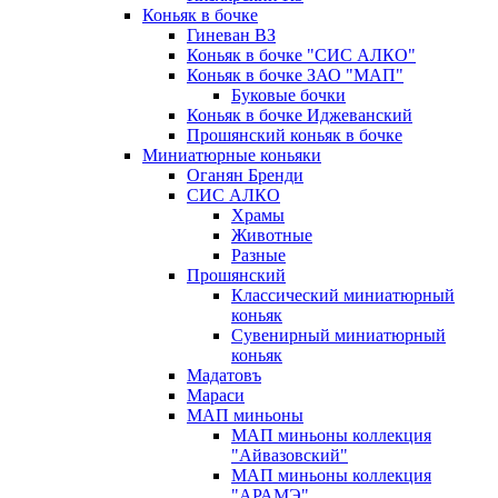
Коньяк в бочке
Гиневан ВЗ
Коньяк в бочке "СИС АЛКО"
Коньяк в бочке ЗАО "МАП"
Буковые бочки
Коньяк в бочке Иджеванский
Прошянский коньяк в бочке
Миниатюрные коньяки
Оганян Бренди
СИС АЛКО
Храмы
Животные
Разные
Прошянский
Классический миниатюрный
коньяк
Сувенирный миниатюрный
коньяк
Мадатовъ
Мараси
МАП миньоны
МАП миньоны коллекция
"Айвазовский"
МАП миньоны коллекция
"АРАМЭ"