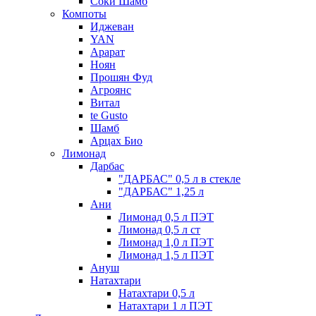
Соки Шамб
Компоты
Иджеван
YAN
Арарат
Ноян
Прошян Фуд
Агроянс
Витал
te Gusto
Шамб
Арцах Био
Лимонад
Дарбас
"ДАРБАС" 0,5 л в стекле
"ДАРБАС" 1,25 л
Ани
Лимонад 0,5 л ПЭТ
Лимонад 0,5 л ст
Лимонад 1,0 л ПЭТ
Лимонад 1,5 л ПЭТ
Ануш
Натахтари
Натахтари 0,5 л
Натахтари 1 л ПЭТ