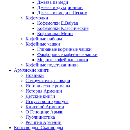
Джезва из меди
Джезва индукционной
Джезва из меди с Песком
Кофемолки
Кофемолки E.Balyan
Кофемолки Классические
Кофемолки Мини
Кофейные наборы
Кофейные чашки
Глиняные кофейные чашки
Фарфоровые кофейные чашки
Медные кофейные чашки
Кофейные подстаканники
Армянские книги
Новинки
Самоучители, словари
Исторические романы
История Армении
Детские книги
Иcкусство и культура
Книги об Армении
О Геноциде Армян
Публицистика
Религия Армении
Кроссворды. Сканворды