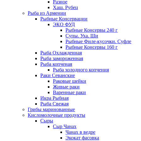
Разное
Хаш. Рубец
Рыба из Армении
Рыбные Консервации
ЭКО ФУД
Рыбные Консервы 240 г
Супы. Уха. Щи
Рыбные Филе-кусочки. Суфле
Рыбные Консервы 160 г
Рыба Охлажденная
Рыба замороженная
Рыба копченая
Рыба холодного копчения
Раки Севанские
Раковые шейки
Живые раки
Варенные раки
Икра Рыбная
Рыба Свежая
Грибы маринованные
Кисломолочные продукты
Сыры
Сыр Чанах
Чанах в ведре
Экокат фасовка