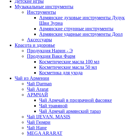
Детские игры
Музыкальные инструменты
Инструменты
Армянские духовые инструменты Дудук
Шви Зурна
Армянские струнные инструменты
Армянские ударные инструменты Доол
Аксессуары
Красота и здоровье
Продукция Нарин - Э
Продукция Ваки Фарм
Косметические масла 100 мл
Косметические масла 50 мл
Косметика для ухода
Чай из Армении
Чай Darman
Чай Ararat
АРМЧАЙ
Чай Армчай в прозрачной фасовке
Чай травяной
Чай Армчай армянский тараз
Чай IJEVAN. MASIS
Чай Гюмри
Чай Нане
MEGA ARARAT