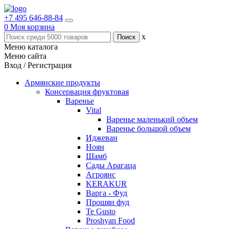
+7 495 646-88-84
0
Моя корзина
x
Меню каталога
Меню сайта
Вход / Регистрация
Армянские продукты
Консервация фруктовая
Варенье
Vital
Варенье маленький объем
Варенье большой объем
Иджеван
Ноян
Шамб
Сады Арагаца
Агроянс
KERAKUR
Варга - Фуд
Прошян фуд
Te Gusto
Proshyan Food