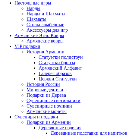
Настольные игры
Нарды
Нарды и Шахматы
Шахматы
Столы ломберные
Аксессуары для игр
Армянские Этно Ковры
Армянские ковры
VIP подарки
История Армении
Статуэтки полистоун
Статуэтки бронза
Армянский Алфавит
Галерея образов
Церкви.Статуэтки
История России
Мировые деятели
Подарки из Дерева
Сувенирные светильники
Сувенирные ночники
Армянские монеты
Сувениры и подарки
Подарки из Армении
Деревянные изделия
Деревянные подставки для напитков