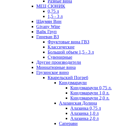
Разные вина
МЕЦ СЮНИК
0,75 л
1,5 - 3 л
Шаумян Вин
Givany Wine
Вайк Груп
Гиневан ВЗ
Фруктовые вина ГВЗ
Классические
Большой объем 1,5 - 3 л
Сувенирные
Другие производители
Миниатюрные вина
Грузинское вино
Кварельский Погреб
Киндзмараули
Киндзмараули 0,75 л.
Киндзмараули 1,0 л.
Киндзмараули 2,0 л.
Алазанская Долина
Алазанка 0,75 л
Алазанка 1,0 л
Алазанка 2,0 л
Саперави