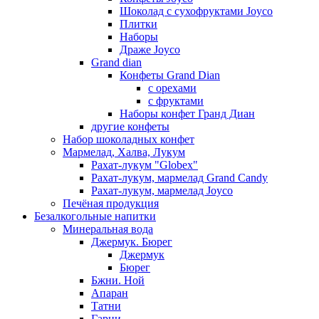
Шоколад с сухофруктами Joyco
Плитки
Наборы
Драже Joyco
Grand dian
Конфеты Grand Dian
с орехами
с фруктами
Наборы конфет Гранд Диан
другие конфеты
Набор шоколадных конфет
Мармелад, Халва, Лукум
Рахат-лукум "Globex"
Рахат-лукум, мармелад Grand Candy
Рахат-лукум, мармелад Joyco
Печёная продукция
Безалкогольные напитки
Минеральная вода
Джермук. Бюрег
Джермук
Бюрег
Бжни. Ной
Апаран
Татни
Гарни