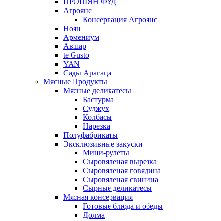
ПРОШЯН ФУД
Агроянс
Консервация Агроянс
Ноян
Армениум
Авшар
te Gusto
YAN
Сады Арагаца
Мясные Продукты
Мясные деликатесы
Бастурма
Суджух
Колбасы
Нарезка
Полуфабрикаты
Эксклюзивные закуски
Мини-рулеты
Сыровяленая вырезка
Сыровяленая говядина
Сыровяленая свинина
Сырные деликатесы
Мясная консервация
Готовые блюда и обеды
Долма