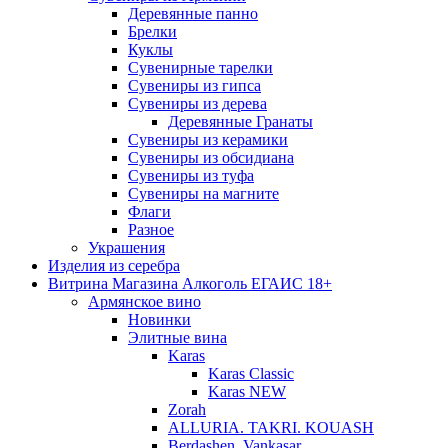
Деревянные панно
Брелки
Куклы
Сувенирные тарелки
Сувениры из гипса
Сувениры из дерева
Деревянные Гранаты
Сувениры из керамики
Сувениры из обсидиана
Сувениры из туфа
Сувениры на магните
Флаги
Разное
Украшения
Изделия из серебра
Витрина Магазина Алкоголь ЕГАИС 18+
Армянское вино
Новинки
Элитные вина
Karas
Karas Classic
Karas NEW
Zorah
ALLURIA. TAKRI. KOUASH
Berdashen. Vankasar