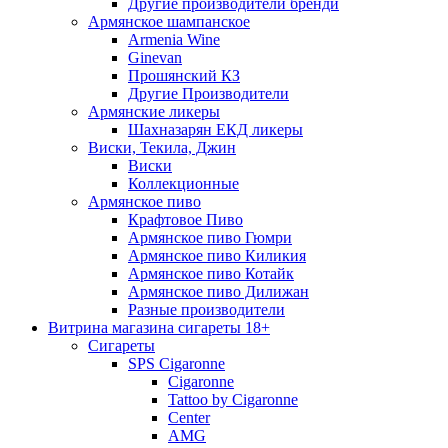
Другие производители бренди
Армянское шампанское
Armenia Wine
Ginevan
Прошянский КЗ
Другие Производители
Армянские ликеры
Шахназарян ЕКД ликеры
Виски, Текила, Джин
Виски
Коллекционные
Армянское пиво
Крафтовое Пиво
Армянское пиво Гюмри
Армянское пиво Киликия
Армянское пиво Котайк
Армянское пиво Дилижан
Разные производители
Витрина магазина сигареты 18+
Cигареты
SPS Cigaronne
Сigaronne
Tattoo by Cigaronne
Center
AMG