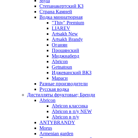
Муш
Степанакертский КЗ
Страна Камней
Водка миниатюрная
"Thiv" Premium
LIAREV
Artsakh New
Artsakh Brandy
Оганян
Прошянский
Миджнаберд
Abricon
Getnatoun
Иджеванский ВКЗ
Мараси
Разные производители
Русская водка
Дистилляты фруктовые; Бренди
Abricon
Abricon классика
Abricon в п/у NEW
Abricon в п/у
ANTYBRANDY
Morus
Armenian garden