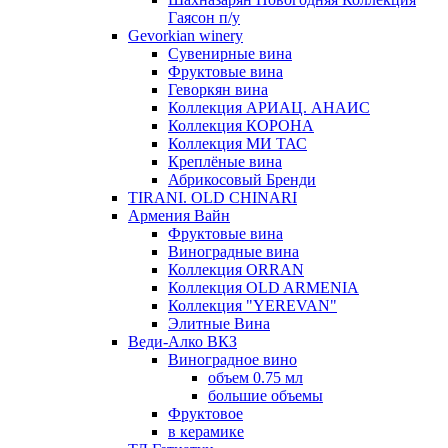
Гаясон п/у
Gevorkian winery
Сувенирные вина
Фруктовые вина
Геворкян вина
Коллекция АРИАЦ. АНАИС
Коллекция КОРОНА
Коллекция МИ ТАС
Креплёные вина
Абрикосовый Бренди
TIRANI. OLD CHINARI
Армения Вайн
Фруктовые вина
Виноградные вина
Коллекция ORRAN
Коллекция OLD ARMENIA
Коллекция "YEREVAN"
Элитные Вина
Веди-Алко ВКЗ
Виноградное вино
объем 0.75 мл
большие объемы
Фруктовое
в керамике