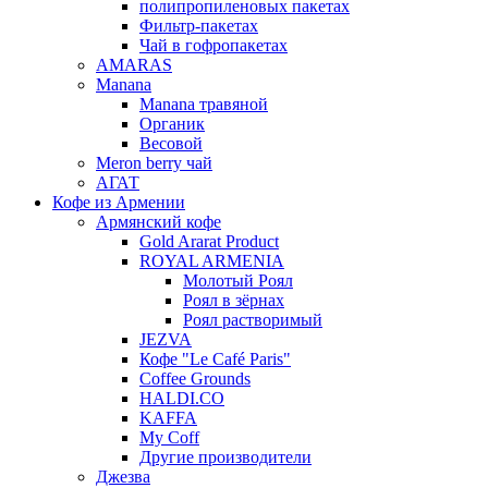
полипропиленовых пакетах
Фильтр-пакетах
Чай в гофропакетах
AMARAS
Manana
Manana травяной
Органик
Весовой
Meron berry чай
АГАТ
Кофе из Армении
Армянский кофе
Gold Ararat Product
ROYAL ARMENIA
Молотый Роял
Роял в зёрнах
Роял растворимый
JEZVA
Кофе "Le Café Paris"
Coffee Grounds
HALDI.CO
KAFFA
My Coff
Другие производители
Джезва