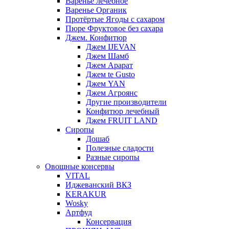
Варенье лечебное
Варенье Органик
Протёртые Ягоды с сахаром
Пюре Фруктовое без сахара
Джем. Конфитюр
Джем IJEVAN
Джем Шамб
Джем Арарат
Джем te Gusto
Джем YAN
Джем Агроянс
Другие производители
Конфитюр лечебный
Джем FRUIT LAND
Сиропы
Дошаб
Полезные сладости
Разные сиропы
Овощные консервы
VITAL
Иджеванский ВКЗ
KERAKUR
Wosky
Артфуд
Консервация