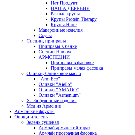
Нат Продукт
НАША ДЕРЕВНЯ
Разные крупы
Крупы Protein Therapy
Крупы Нане
Макаронные изделия
Соусы
Специи, приправы
Приправы в банке
Специи Hamove
АРМСПЕЦИИ
Приправы в фасовке
Приправы малая фасовка
Оливки, Оливковое масло
"Arm Eco"
Оливки "Aiello"
Оливки "AMADO"
Оливки "Armenium"
Хлебобулочные изделия
Мед из Армении
Армянские фрукты
Овощи и зелень
Зелень сушеная
Армчай армянский тараз
Армчай прозрачная фасовка