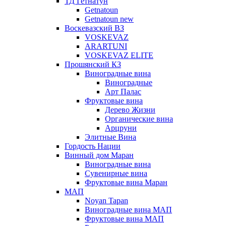
ТД Гетнатун
Getnatoun
Getnatoun new
Воскевазский ВЗ
VOSKEVAZ
ARARTUNI
VOSKEVAZ ELITE
Прошянский КЗ
Виноградные вина
Виноградные
Арт Палас
Фруктовые вина
Дерево Жизни
Органические вина
Арцруни
Элитные Вина
Гордость Нации
Винный дом Маран
Виноградные вина
Сувенирные вина
Фруктовые вина Маран
МАП
Noyan Tapan
Виноградные вина МАП
Фруктовые вина МАП