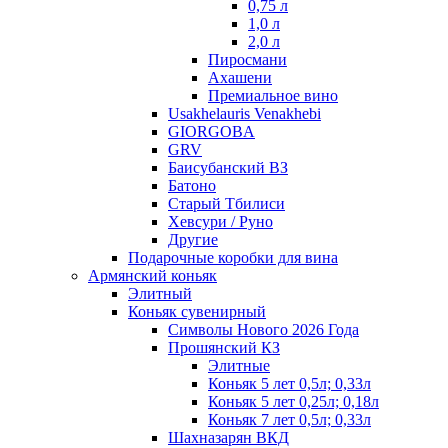
0,75 л
1,0 л
2,0 л
Пиросмани
Ахашени
Премиальное вино
Usakhelauris Venakhebi
GIORGOBA
GRV
Баисубанский ВЗ
Батоно
Старый Тбилиси
Хевсури / Руно
Другие
Подарочные коробки для вина
Армянский коньяк
Элитный
Коньяк сувенирный
Символы Нового 2026 Года
Прошянский КЗ
Элитные
Коньяк 5 лет 0,5л; 0,33л
Коньяк 5 лет 0,25л; 0,18л
Коньяк 7 лет 0,5л; 0,33л
Шахназарян ВКД