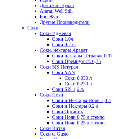
Дилижан. Зулал
Ararat. Well Still
Бон Жур
Другие Производители
Соки
Соки Иджеван
Соки 1.0л
Соки 0.25л
Соки, нектары Арарат
Соки нектары Тетрапак 0,97
Соки Премиум ст. 0,75
Соки SIS Натурал
Соки YAN
Соки 0,930 л
Соки 0,250 л
Соки SIS 1,6 л.
Соки Ноян
Соки и Нектары Ноян 1,0 л
Соки и Нектары 0,2 л
Соки Органик
Соки Ноян 0,75 л стекло
Соки Ноян 0,25 л стекло
Соки Витал
Соки te Gusto