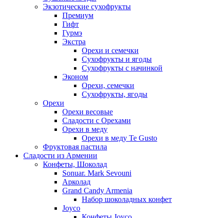
Экзотические сухофрукты
Премиум
Гифт
Гурмэ
Экстра
Орехи и семечки
Сухофрукты и ягоды
Сухофрукты с начинкой
Эконом
Орехи, семечки
Сухофрукты, ягоды
Орехи
Орехи весовые
Сладости с Орехами
Орехи в меду
Орехи в меду Te Gusto
Фруктовая пастила
Сладости из Армении
Конфеты, Шоколад
Sonuar. Mark Sevouni
Арколад
Grand Candy Armenia
Набор шоколадных конфет
Joyco
Конфеты Joyco