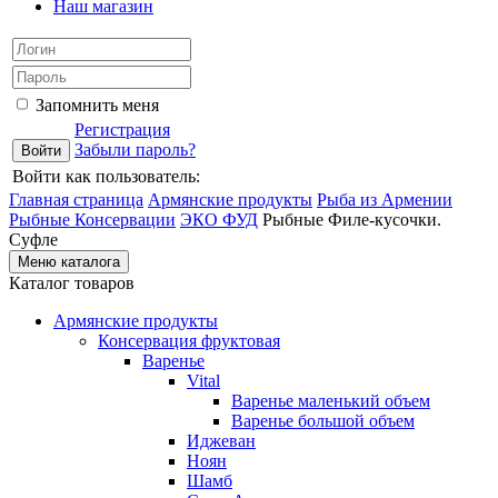
Наш магазин
Запомнить меня
Регистрация
Забыли пароль?
Войти как пользователь:
Главная страница
Армянские продукты
Рыба из Армении
Рыбные Консервации
ЭКО ФУД
Рыбные Филе-кусочки.
Суфле
Меню каталога
Каталог товаров
Армянские продукты
Консервация фруктовая
Варенье
Vital
Варенье маленький объем
Варенье большой объем
Иджеван
Ноян
Шамб