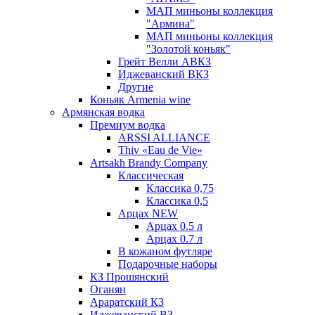
МАП миньоны коллекция
"Армина"
МАП миньоны коллекция
"Золотой коньяк"
Грейт Велли АВКЗ
Иджеванский ВКЗ
Другие
Коньяк Armenia wine
Армянская водка
Премиум водка
ARSSI ALLIANCE
Thiv «Eau de Vie»
Artsakh Brandy Company
Классическая
Классика 0,75
Классика 0,5
Арцах NEW
Арцах 0.5 л
Арцах 0.7 л
В кожаном футляре
Подарочные наборы
КЗ Прошянский
Оганян
Араратский КЗ
Иджеванский ВЗ