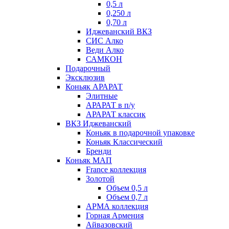
0,5 л
0,250 л
0,70 л
Иджеванский ВКЗ
СИС Алко
Веди Алко
САМКОН
Подарочный
Эксклюзив
Коньяк АРАРАТ
Элитные
АРАРАТ в п/у
АРАРАТ классик
ВКЗ Иджеванский
Коньяк в подарочной упаковке
Коньяк Классический
Бренди
Коньяк МАП
France коллекция
Золотой
Объем 0,5 л
Объем 0,7 л
АРМА коллекция
Горная Армения
Айвазовский