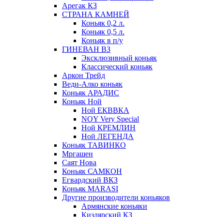
Арегак КЗ
СТРАНА КАМНЕЙ
Коньяк 0,2 л.
Коньяк 0,5 л.
Коньяк в п/у
ГИНЕВАН ВЗ
Эксклюзивный коньяк
Классический коньяк
Аркон Трейд
Веди-Алко коньяк
Коньяк АРАДИС
Коньяк Ной
Ной ЕКВВКА
NOY Very Special
Ной КРЕМЛИН
Ной ЛЕГЕНДА
Коньяк ТАВИНКО
Мргашен
Саят Нова
Коньяк САМКОН
Егвардский ВКЗ
Коньяк MARASI
Другие производители коньяков
Армянские коньяки
Кизлярский КЗ