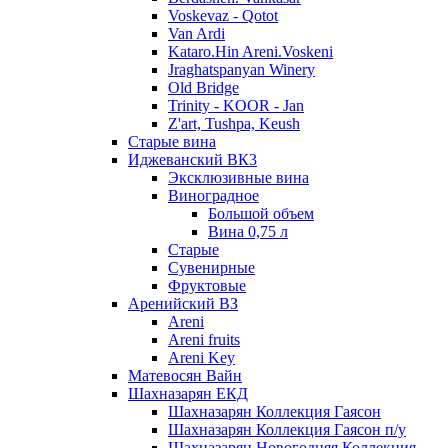
Voskevaz - Qotot
Van Ardi
Kataro.Hin Areni.Voskeni
Jraghatspanyan Winery
Old Bridge
Trinity - KOOR - Jan
Z'art, Tushpa, Keush
Старые вина
Иджеванский ВК3
Эксклюзивные вина
Виноградное
Большой объем
Вина 0,75 л
Старые
Сувенирные
Фруктовые
Аренийский ВЗ
Areni
Areni fruits
Areni Key
Матевосян Вайн
Шахназарян ЕКД
Шахназарян Коллекция Гаясон
Шахназарян Коллекция Гаясон п/у
Шахназарян Новогодняя Коллекция