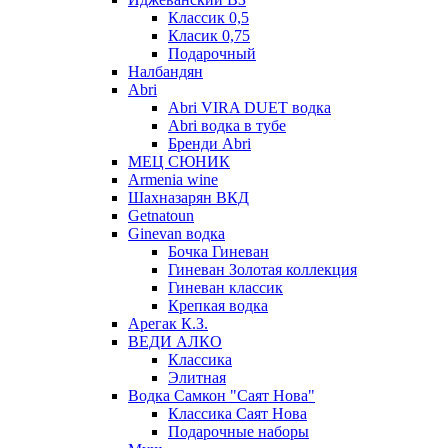
Классик 0,5
Класик 0,75
Подарочный
Налбандян
Abri
Abri VIRA DUET водка
Abri водка в тубе
Бренди Abri
МЕЦ СЮНИК
Armenia wine
Шахназарян ВКД
Getnatoun
Ginevan водка
Бочка Гиневан
Гиневан Золотая коллекция
Гиневан классик
Крепкая водка
Арегак К.З.
ВЕДИ АЛКО
Классика
Элитная
Водка Самкон "Саят Нова"
Классика Саят Нова
Подарочные наборы