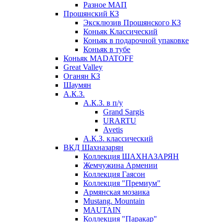
Разное МАП
Прошянский КЗ
Эксклюзив Прошянского КЗ
Коньяк Классический
Коньяк в подарочной упаковке
Коньяк в тубе
Коньяк MADATOFF
Great Valley
Оганян КЗ
Шаумян
А.К.З.
А.К.З. в п/у
Grand Sargis
URARTU
Avetis
А.К.З. классический
ВКД Шахназарян
Коллекция ШАХНАЗАРЯН
Жемчужина Армении
Коллекция Гаясон
Коллекция "Премиум"
Армянская мозаика
Mustang. Mountain
MAUTAIN
Коллекция "Паракар"