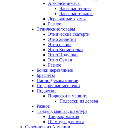
Армянские часы
Часы настенные
Часы настольные
Деревянные храмы
Разное
Этнические товары
Этнические скатерти
Этно жилетки
Этно шапка
Этно Косметички
Этно Подушки
Этно Сумки
Разное
Бочки деревянные
Браслеты
Панно Декоративное
Подарочные мешочки
Подвески
Подвески в машину
Подвески из дерева
Разное
Тандыр, мангал, шампура
Тандыр, мангал
Шампура для мяса
Сувениры из Армении