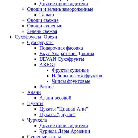
Другие производители
Овощи и зелень замороженные
Tamara
Овощи свежие
Овощи сушеные
Зелень свежая
Сухофрукты. Орехи
Сухофрукты
Подарочная фасовка
Вкус Араратской Долины
IJEVAN Сухофрукты
AREGI
Фрукты сушеные
Наборы из сухофруктов
Чипсы фруктовые
Разное
Алани
Алани весовой
Цукаты
Цукаты "Циацан Ани"
Цукаты "другое"
Чурчхела
Другие производители
Чурчела Дары Армении
Сушеные ягоды