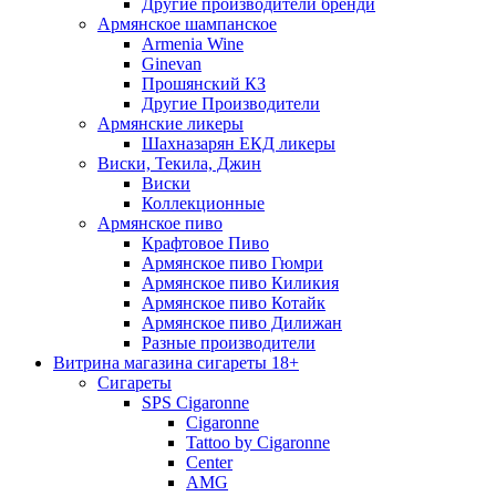
Другие производители бренди
Армянское шампанское
Armenia Wine
Ginevan
Прошянский КЗ
Другие Производители
Армянские ликеры
Шахназарян ЕКД ликеры
Виски, Текила, Джин
Виски
Коллекционные
Армянское пиво
Крафтовое Пиво
Армянское пиво Гюмри
Армянское пиво Киликия
Армянское пиво Котайк
Армянское пиво Дилижан
Разные производители
Витрина магазина сигареты 18+
Cигареты
SPS Cigaronne
Сigaronne
Tattoo by Cigaronne
Center
AMG