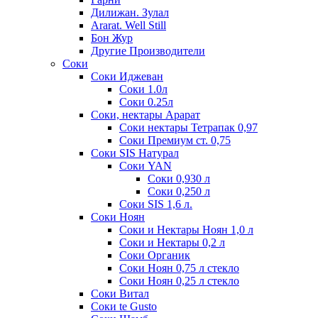
Дилижан. Зулал
Ararat. Well Still
Бон Жур
Другие Производители
Соки
Соки Иджеван
Соки 1.0л
Соки 0.25л
Соки, нектары Арарат
Соки нектары Тетрапак 0,97
Соки Премиум ст. 0,75
Соки SIS Натурал
Соки YAN
Соки 0,930 л
Соки 0,250 л
Соки SIS 1,6 л.
Соки Ноян
Соки и Нектары Ноян 1,0 л
Соки и Нектары 0,2 л
Соки Органик
Соки Ноян 0,75 л стекло
Соки Ноян 0,25 л стекло
Соки Витал
Соки te Gusto