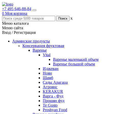
+7 495 646-88-84
0
Моя корзина
x
Меню каталога
Меню сайта
Вход / Регистрация
Армянские продукты
Консервация фруктовая
Варенье
Vital
Варенье маленький объем
Варенье большой объем
Иджеван
Ноян
Шамб
Сады Арагаца
Агроянс
KERAKUR
Варга - Фуд
Прошян фуд
Te Gusto
Proshyan Food