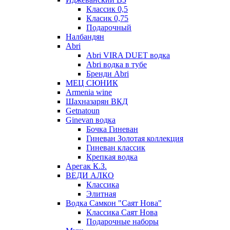
Классик 0,5
Класик 0,75
Подарочный
Налбандян
Abri
Abri VIRA DUET водка
Abri водка в тубе
Бренди Abri
МЕЦ СЮНИК
Armenia wine
Шахназарян ВКД
Getnatoun
Ginevan водка
Бочка Гиневан
Гиневан Золотая коллекция
Гиневан классик
Крепкая водка
Арегак К.З.
ВЕДИ АЛКО
Классика
Элитная
Водка Самкон "Саят Нова"
Классика Саят Нова
Подарочные наборы