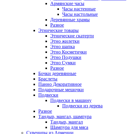
Армянские часы
Часы настенные
Часы настольные
Деревянные храмы
Разное
Этнические товары
Этнические скатерти
Этно жилетки
Этно шапка
Этно Косметички
Этно Подушки
Этно Сумки
Разное
Бочки деревянные
Браслеты
Панно Декоративное
Подарочные мешочки
Подвески
Подвески в машину
Подвески из дерева
Разное
Тандыр, мангал, шампура
Тандыр, мангал
Шампура для мяса
Сувениры из Армении