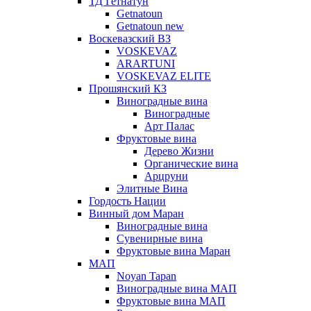
ТД Гетнатун
Getnatoun
Getnatoun new
Воскевазский ВЗ
VOSKEVAZ
ARARTUNI
VOSKEVAZ ELITE
Прошянский КЗ
Виноградные вина
Виноградные
Арт Палас
Фруктовые вина
Дерево Жизни
Органические вина
Арцруни
Элитные Вина
Гордость Нации
Винный дом Маран
Виноградные вина
Сувенирные вина
Фруктовые вина Маран
МАП
Noyan Tapan
Виноградные вина МАП
Фруктовые вина МАП