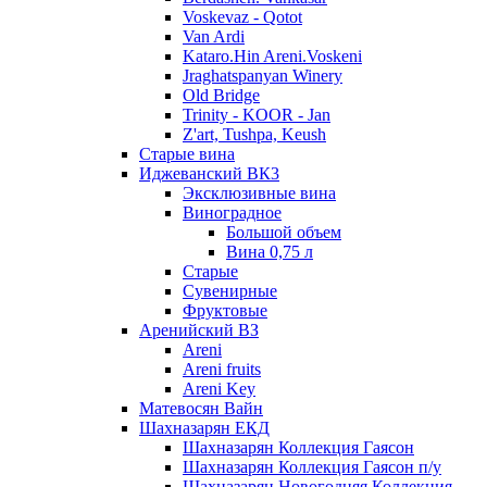
Voskevaz - Qotot
Van Ardi
Kataro.Hin Areni.Voskeni
Jraghatspanyan Winery
Old Bridge
Trinity - KOOR - Jan
Z'art, Tushpa, Keush
Старые вина
Иджеванский ВК3
Эксклюзивные вина
Виноградное
Большой объем
Вина 0,75 л
Старые
Сувенирные
Фруктовые
Аренийский ВЗ
Areni
Areni fruits
Areni Key
Матевосян Вайн
Шахназарян ЕКД
Шахназарян Коллекция Гаясон
Шахназарян Коллекция Гаясон п/у
Шахназарян Новогодняя Коллекция