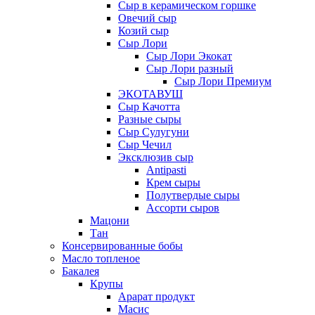
Сыр в керамическом горшке
Овечий сыр
Козий сыр
Сыр Лори
Сыр Лори Экокат
Сыр Лори разный
Сыр Лори Премиум
ЭКОТАВУШ
Сыр Качотта
Разные сыры
Сыр Сулугуни
Сыр Чечил
Эксклюзив сыр
Antipasti
Крем сыры
Полутвердые сыры
Ассорти сыров
Мацони
Тан
Консервированные бобы
Масло топленое
Бакалея
Крупы
Арарат продукт
Масис