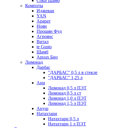
Соки Шамб
Компоты
Иджеван
YAN
Арарат
Ноян
Прошян Фуд
Агроянс
Витал
te Gusto
Шамб
Арцах Био
Лимонад
Дарбас
"ДАРБАС" 0,5 л в стекле
"ДАРБАС" 1,25 л
Ани
Лимонад 0,5 л ПЭТ
Лимонад 0,5 л ст
Лимонад 1,0 л ПЭТ
Лимонад 1,5 л ПЭТ
Ануш
Натахтари
Натахтари 0,5 л
Натахтари 1 л ПЭТ