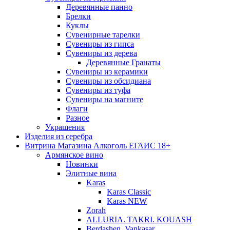
Деревянные панно
Брелки
Куклы
Сувенирные тарелки
Сувениры из гипса
Сувениры из дерева
Деревянные Гранаты
Сувениры из керамики
Сувениры из обсидиана
Сувениры из туфа
Сувениры на магните
Флаги
Разное
Украшения
Изделия из серебра
Витрина Магазина Алкоголь ЕГАИС 18+
Армянское вино
Новинки
Элитные вина
Karas
Karas Classic
Karas NEW
Zorah
ALLURIA. TAKRI. KOUASH
Berdashen. Vankasar