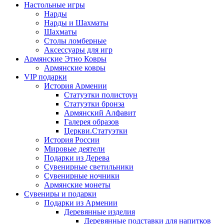
Настольные игры
Нарды
Нарды и Шахматы
Шахматы
Столы ломберные
Аксессуары для игр
Армянские Этно Ковры
Армянские ковры
VIP подарки
История Армении
Статуэтки полистоун
Статуэтки бронза
Армянский Алфавит
Галерея образов
Церкви.Статуэтки
История России
Мировые деятели
Подарки из Дерева
Сувенирные светильники
Сувенирные ночники
Армянские монеты
Сувениры и подарки
Подарки из Армении
Деревянные изделия
Деревянные подставки для напитков