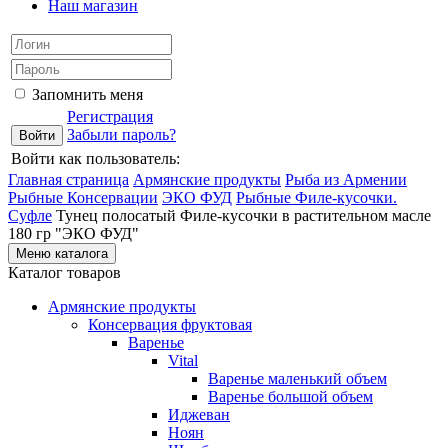
Наш магазин
Запомнить меня
Регистрация
Забыли пароль?
Войти как пользователь:
Главная страница
Армянские продукты
Рыба из Армении
Рыбные Консервации
ЭКО ФУД
Рыбные Филе-кусочки.
Суфле
Тунец полосатый Филе-кусочки в растительном масле
180 гр "ЭКО ФУД"
Меню каталога
Каталог товаров
Армянские продукты
Консервация фруктовая
Варенье
Vital
Варенье маленький объем
Варенье большой объем
Иджеван
Ноян