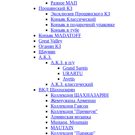
Разное МАП
Прошянский КЗ
Эксклюзив Прошянского КЗ
Коньяк Классический
Коньяк в подарочной упаковке
Коньяк в тубе
Коньяк MADATOFF
Great Valley
Оганян КЗ
Шаумян
А.К.З.
А.К.З. в п/у
Grand Sargis
URARTU
Avetis
А.К.З. классический
ВКД Шахназарян
Коллекция ШАХНАЗАРЯН
Жемчужина Армении
Коллекция Гаясон
Коллекция "Премиум"
Армянская мозаика
Mustang. Mountain
MAUTAIN
Коллекция "Паракар"