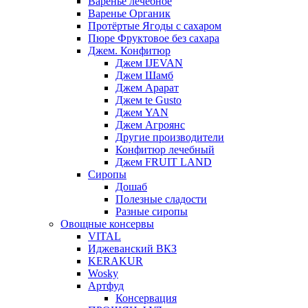
Варенье лечебное
Варенье Органик
Протёртые Ягоды с сахаром
Пюре Фруктовое без сахара
Джем. Конфитюр
Джем IJEVAN
Джем Шамб
Джем Арарат
Джем te Gusto
Джем YAN
Джем Агроянс
Другие производители
Конфитюр лечебный
Джем FRUIT LAND
Сиропы
Дошаб
Полезные сладости
Разные сиропы
Овощные консервы
VITAL
Иджеванский ВКЗ
KERAKUR
Wosky
Артфуд
Консервация