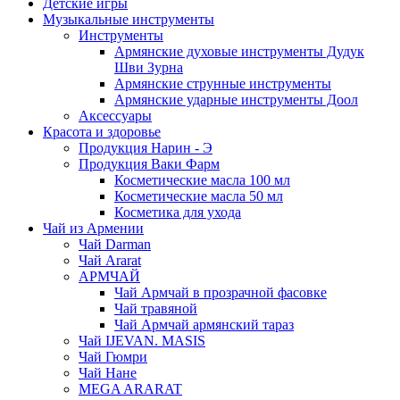
Детские игры
Музыкальные инструменты
Инструменты
Армянские духовые инструменты Дудук
Шви Зурна
Армянские струнные инструменты
Армянские ударные инструменты Доол
Аксессуары
Красота и здоровье
Продукция Нарин - Э
Продукция Ваки Фарм
Косметические масла 100 мл
Косметические масла 50 мл
Косметика для ухода
Чай из Армении
Чай Darman
Чай Ararat
АРМЧАЙ
Чай Армчай в прозрачной фасовке
Чай травяной
Чай Армчай армянский тараз
Чай IJEVAN. MASIS
Чай Гюмри
Чай Нане
MEGA ARARAT