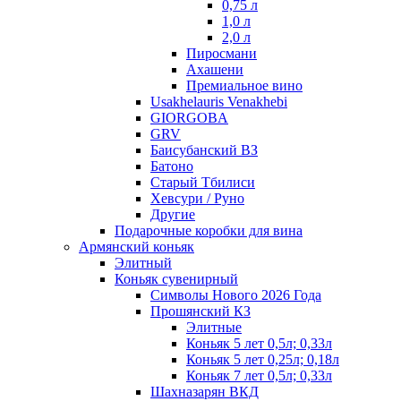
0,75 л
1,0 л
2,0 л
Пиросмани
Ахашени
Премиальное вино
Usakhelauris Venakhebi
GIORGOBA
GRV
Баисубанский ВЗ
Батоно
Старый Тбилиси
Хевсури / Руно
Другие
Подарочные коробки для вина
Армянский коньяк
Элитный
Коньяк сувенирный
Символы Нового 2026 Года
Прошянский КЗ
Элитные
Коньяк 5 лет 0,5л; 0,33л
Коньяк 5 лет 0,25л; 0,18л
Коньяк 7 лет 0,5л; 0,33л
Шахназарян ВКД