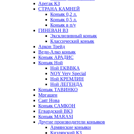
Арегак КЗ
СТРАНА КАМНЕЙ
Коньяк 0,2 л.
Коньяк 0,5 л.
Коньяк в п/у
ГИНЕВАН ВЗ
Эксклюзивный коньяк
Классический коньяк
Аркон Трейд
Веди-Алко коньяк
Коньяк АРАДИС
Коньяк Ной
Ной ЕКВВКА
NOY Very Special
Ной КРЕМЛИН
Ной ЛЕГЕНДА
Коньяк ТАВИНКО
Мргашен
Саят Нова
Коньяк САМКОН
Егвардский ВКЗ
Коньяк MARASI
Другие производители коньяков
Армянские коньяки
Кизлярский КЗ