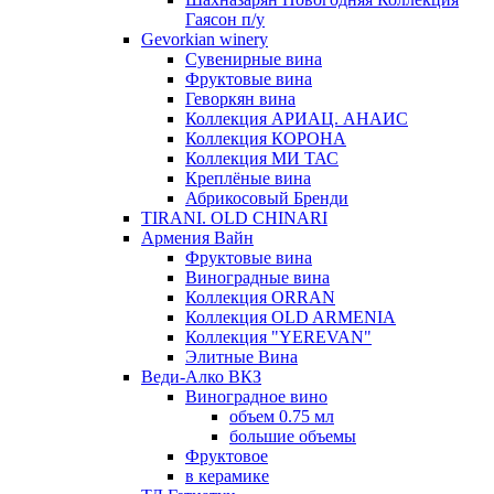
Гаясон п/у
Gevorkian winery
Сувенирные вина
Фруктовые вина
Геворкян вина
Коллекция АРИАЦ. АНАИС
Коллекция КОРОНА
Коллекция МИ ТАС
Креплёные вина
Абрикосовый Бренди
TIRANI. OLD CHINARI
Армения Вайн
Фруктовые вина
Виноградные вина
Коллекция ORRAN
Коллекция OLD ARMENIA
Коллекция "YEREVAN"
Элитные Вина
Веди-Алко ВКЗ
Виноградное вино
объем 0.75 мл
большие объемы
Фруктовое
в керамике