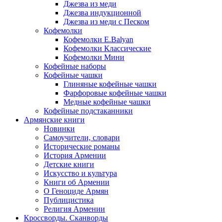
Джезва из меди
Джезва индукционной
Джезва из меди с Песком
Кофемолки
Кофемолки E.Balyan
Кофемолки Классические
Кофемолки Мини
Кофейные наборы
Кофейные чашки
Глиняные кофейные чашки
Фарфоровые кофейные чашки
Медные кофейные чашки
Кофейные подстаканники
Армянские книги
Новинки
Самоучители, словари
Исторические романы
История Армении
Детские книги
Иcкусство и культура
Книги об Армении
О Геноциде Армян
Публицистика
Религия Армении
Кроссворды. Сканворды