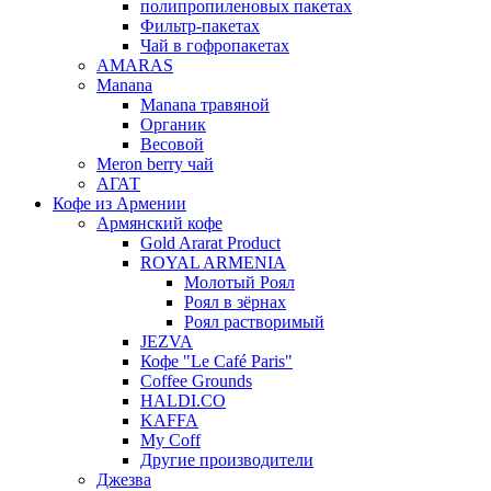
полипропиленовых пакетах
Фильтр-пакетах
Чай в гофропакетах
AMARAS
Manana
Manana травяной
Органик
Весовой
Meron berry чай
АГАТ
Кофе из Армении
Армянский кофе
Gold Ararat Product
ROYAL ARMENIA
Молотый Роял
Роял в зёрнах
Роял растворимый
JEZVA
Кофе "Le Café Paris"
Coffee Grounds
HALDI.CO
KAFFA
My Coff
Другие производители
Джезва