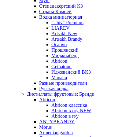
Муш
Степанакертский КЗ
Страна Камней
Водка миниатюрная
"Thiv" Premium
LIAREV
Artsakh New
Artsakh Brandy
Оганян
Прошянский
Миджнаберд
Abricon
Getnatoun
Иджеванский ВКЗ
Мараси
Разные производители
Русская водка
Дистилляты фруктовые; Бренди
Abricon
Abricon классика
Abricon в п/у NEW
Abricon в п/у
ANTYBRANDY
Morus
Armenian garden