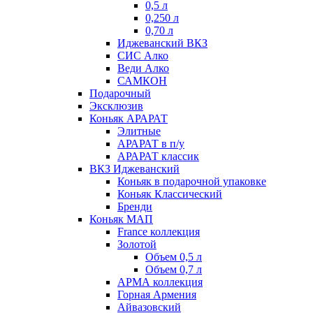
0,5 л
0,250 л
0,70 л
Иджеванский ВКЗ
СИС Алко
Веди Алко
САМКОН
Подарочный
Эксклюзив
Коньяк АРАРАТ
Элитные
АРАРАТ в п/у
АРАРАТ классик
ВКЗ Иджеванский
Коньяк в подарочной упаковке
Коньяк Классический
Бренди
Коньяк МАП
France коллекция
Золотой
Объем 0,5 л
Объем 0,7 л
АРМА коллекция
Горная Армения
Айвазовский