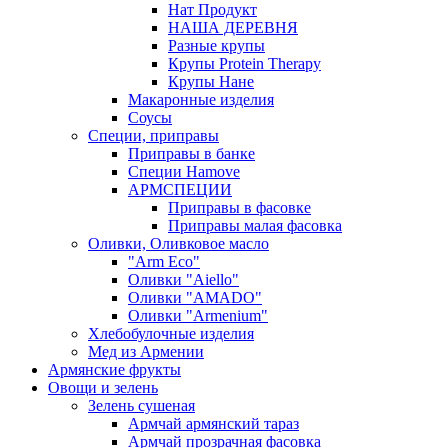
Нат Продукт
НАША ДЕРЕВНЯ
Разные крупы
Крупы Protein Therapy
Крупы Нане
Макаронные изделия
Соусы
Специи, приправы
Приправы в банке
Специи Hamove
АРМСПЕЦИИ
Приправы в фасовке
Приправы малая фасовка
Оливки, Оливковое масло
"Arm Eco"
Оливки "Aiello"
Оливки "AMADO"
Оливки "Armenium"
Хлебобулочные изделия
Мед из Армении
Армянские фрукты
Овощи и зелень
Зелень сушеная
Армчай армянский тараз
Армчай прозрачная фасовка