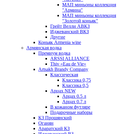
МАП миньоны коллекция
"Армина"
МАП миньоны коллекция
"Золотой коньяк"
Грейт Велли АВКЗ
Иджеванский ВКЗ
Другие
Коньяк Armenia wine
Армянская водка
Премиум водка
ARSSI ALLIANCE
Thiv «Eau de Vie»
Artsakh Brandy Company
Классическая
Классика 0,75
Классика 0,5
Арцах NEW
Арцах 0.5 л
Арцах 0.7 л
В кожаном футляре
Подарочные наборы
КЗ Прошянский
Оганян
Араратский КЗ
Иджеванский ВЗ