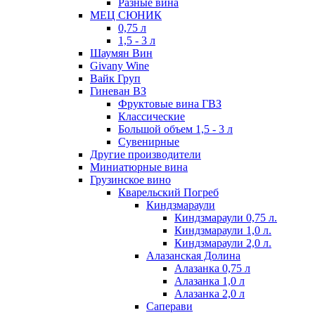
Разные вина
МЕЦ СЮНИК
0,75 л
1,5 - 3 л
Шаумян Вин
Givany Wine
Вайк Груп
Гиневан ВЗ
Фруктовые вина ГВЗ
Классические
Большой объем 1,5 - 3 л
Сувенирные
Другие производители
Миниатюрные вина
Грузинское вино
Кварельский Погреб
Киндзмараули
Киндзмараули 0,75 л.
Киндзмараули 1,0 л.
Киндзмараули 2,0 л.
Алазанская Долина
Алазанка 0,75 л
Алазанка 1,0 л
Алазанка 2,0 л
Саперави