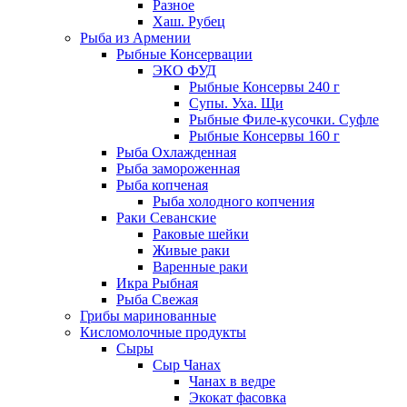
Разное
Хаш. Рубец
Рыба из Армении
Рыбные Консервации
ЭКО ФУД
Рыбные Консервы 240 г
Супы. Уха. Щи
Рыбные Филе-кусочки. Суфле
Рыбные Консервы 160 г
Рыба Охлажденная
Рыба замороженная
Рыба копченая
Рыба холодного копчения
Раки Севанские
Раковые шейки
Живые раки
Варенные раки
Икра Рыбная
Рыба Свежая
Грибы маринованные
Кисломолочные продукты
Сыры
Сыр Чанах
Чанах в ведре
Экокат фасовка