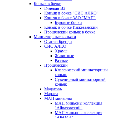
Коньяк в бочке
Гиневан ВЗ
Коньяк в бочке "СИС АЛКО"
Коньяк в бочке ЗАО "МАП"
Буковые бочки
Коньяк в бочке Иджеванский
Прошянский коньяк в бочке
Миниатюрные коньяки
Оганян Бренди
СИС АЛКО
Храмы
Животные
Разные
Прошянский
Классический миниатюрный
коньяк
Сувенирный миниатюрный
коньяк
Мадатовъ
Мараси
МАП миньоны
МАП миньоны коллекция
"Айвазовский"
МАП миньоны коллекция
"АРАМЭ"