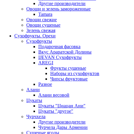
Другие производители
Овощи и зелень замороженные
Tamara
Овощи свежие
Овощи сушеные
Зелень свежая
Сухофрукты. Орехи
Сухофрукты
Подарочная фасовка
Вкус Араратской Долины
IJEVAN Сухофрукты
AREGI
Фрукты сушеные
Наборы из сухофруктов
Чипсы фруктовые
Разное
Алани
Алани весовой
Цукаты
Цукаты "Циацан Ани"
Цукаты "другое"
Чурчхела
Другие производители
Чурчела Дары Армении
Сушеные ягоды