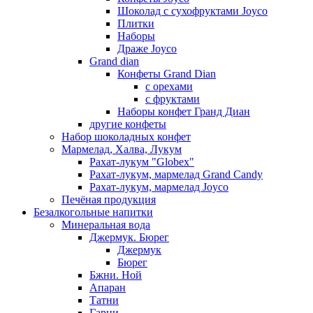
Шоколад с сухофруктами Joyco
Плитки
Наборы
Драже Joyco
Grand dian
Конфеты Grand Dian
с орехами
с фруктами
Наборы конфет Гранд Диан
другие конфеты
Набор шоколадных конфет
Мармелад, Халва, Лукум
Рахат-лукум "Globex"
Рахат-лукум, мармелад Grand Candy
Рахат-лукум, мармелад Joyco
Печёная продукция
Безалкогольные напитки
Минеральная вода
Джермук. Бюрег
Джермук
Бюрег
Бжни. Ной
Апаран
Татни
Гарни