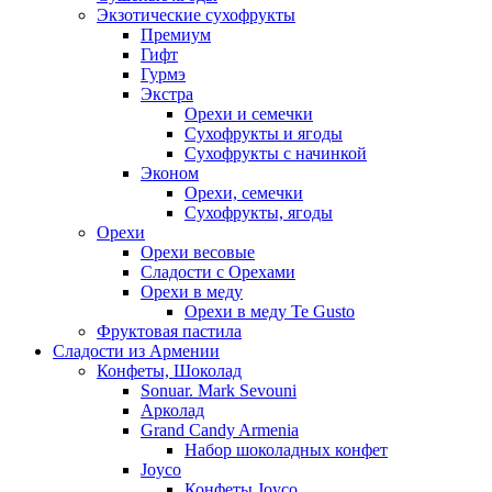
Экзотические сухофрукты
Премиум
Гифт
Гурмэ
Экстра
Орехи и семечки
Сухофрукты и ягоды
Сухофрукты с начинкой
Эконом
Орехи, семечки
Сухофрукты, ягоды
Орехи
Орехи весовые
Сладости с Орехами
Орехи в меду
Орехи в меду Te Gusto
Фруктовая пастила
Сладости из Армении
Конфеты, Шоколад
Sonuar. Mark Sevouni
Арколад
Grand Candy Armenia
Набор шоколадных конфет
Joyco
Конфеты Joyco