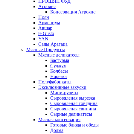
ПРОШЯН ФУД
Агроянс
Консервация Агроянс
Ноян
Армениум
Авшар
te Gusto
YAN
Сады Арагаца
Мясные Продукты
Мясные деликатесы
Бастурма
Суджух
Колбасы
Нарезка
Полуфабрикаты
Эксклюзивные закуски
Мини-рулеты
Сыровяленая вырезка
Сыровяленая говядина
Сыровяленая свинина
Сырные деликатесы
Мясная консервация
Готовые блюда и обеды
Долма