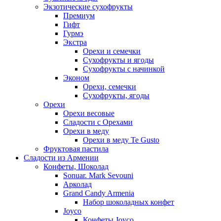
Экзотические сухофрукты
Премиум
Гифт
Гурмэ
Экстра
Орехи и семечки
Сухофрукты и ягоды
Сухофрукты с начинкой
Эконом
Орехи, семечки
Сухофрукты, ягоды
Орехи
Орехи весовые
Сладости с Орехами
Орехи в меду
Орехи в меду Te Gusto
Фруктовая пастила
Сладости из Армении
Конфеты, Шоколад
Sonuar. Mark Sevouni
Арколад
Grand Candy Armenia
Набор шоколадных конфет
Joyco
Конфеты Joyco