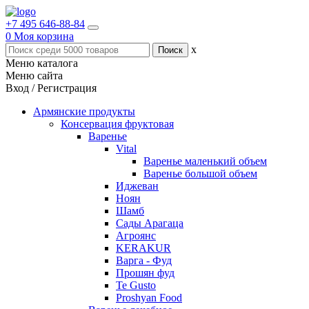
+7 495 646-88-84
0
Моя корзина
x
Меню каталога
Меню сайта
Вход / Регистрация
Армянские продукты
Консервация фруктовая
Варенье
Vital
Варенье маленький объем
Варенье большой объем
Иджеван
Ноян
Шамб
Сады Арагаца
Агроянс
KERAKUR
Варга - Фуд
Прошян фуд
Te Gusto
Proshyan Food