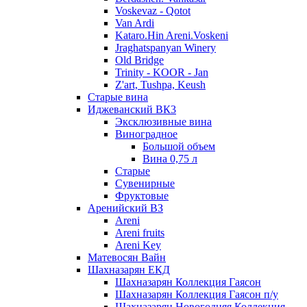
Voskevaz - Qotot
Van Ardi
Kataro.Hin Areni.Voskeni
Jraghatspanyan Winery
Old Bridge
Trinity - KOOR - Jan
Z'art, Tushpa, Keush
Старые вина
Иджеванский ВК3
Эксклюзивные вина
Виноградное
Большой объем
Вина 0,75 л
Старые
Сувенирные
Фруктовые
Аренийский ВЗ
Areni
Areni fruits
Areni Key
Матевосян Вайн
Шахназарян ЕКД
Шахназарян Коллекция Гаясон
Шахназарян Коллекция Гаясон п/у
Шахназарян Новогодняя Коллекция