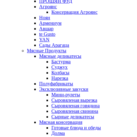
ПРОШЯН ФУД
Агроянс
Консервация Агроянс
Ноян
Армениум
Авшар
te Gusto
YAN
Сады Арагаца
Мясные Продукты
Мясные деликатесы
Бастурма
Суджух
Колбасы
Нарезка
Полуфабрикаты
Эксклюзивные закуски
Мини-рулеты
Сыровяленая вырезка
Сыровяленая говядина
Сыровяленая свинина
Сырные деликатесы
Мясная консервация
Готовые блюда и обеды
Долма