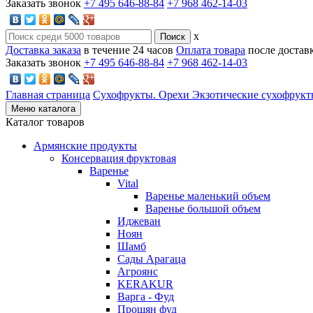
Заказать звонок
+7 495 646-88-84
+7 968 462-14-03
x
Доставка заказа
в течение 24 часов
Оплата товара
после достав
Заказать звонок
+7 495 646-88-84
+7 968 462-14-03
Главная страница
Сухофрукты. Орехи
Экзотические сухофрук
Меню каталога
Каталог товаров
Армянские продукты
Консервация фруктовая
Варенье
Vital
Варенье маленький объем
Варенье большой объем
Иджеван
Ноян
Шамб
Сады Арагаца
Агроянс
KERAKUR
Варга - Фуд
Прошян фуд