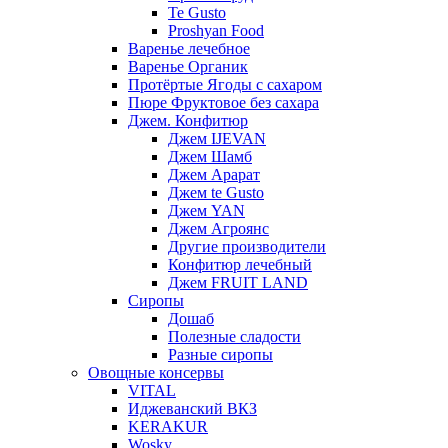
Te Gusto
Proshyan Food
Варенье лечебное
Варенье Органик
Протёртые Ягоды с сахаром
Пюре Фруктовое без сахара
Джем. Конфитюр
Джем IJEVAN
Джем Шамб
Джем Арарат
Джем te Gusto
Джем YAN
Джем Агроянс
Другие производители
Конфитюр лечебный
Джем FRUIT LAND
Сиропы
Дошаб
Полезные сладости
Разные сиропы
Овощные консервы
VITAL
Иджеванский ВКЗ
KERAKUR
Wosky