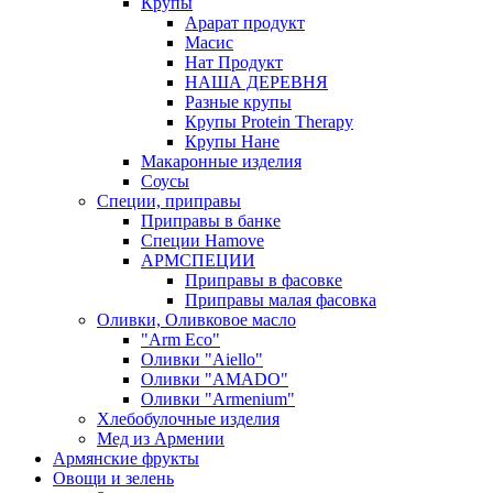
Крупы
Арарат продукт
Масис
Нат Продукт
НАША ДЕРЕВНЯ
Разные крупы
Крупы Protein Therapy
Крупы Нане
Макаронные изделия
Соусы
Специи, приправы
Приправы в банке
Специи Hamove
АРМСПЕЦИИ
Приправы в фасовке
Приправы малая фасовка
Оливки, Оливковое масло
"Arm Eco"
Оливки "Aiello"
Оливки "AMADO"
Оливки "Armenium"
Хлебобулочные изделия
Мед из Армении
Армянские фрукты
Овощи и зелень