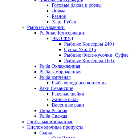
Готовые блюда и обеды
Долма
Разное
Хаш. Рубец
Рыба из Армении
Рыбные Консервации
ЭКО ФУД
Рыбные Консервы 240 г
Супы. Уха. Щи
Рыбные Филе-кусочки. Суфле
Рыбные Консервы 160 г
Рыба Охлажденная
Рыба замороженная
Рыба копченая
Рыба холодного копчения
Раки Севанские
Раковые шейки
Живые раки
Варенные раки
Икра Рыбная
Рыба Свежая
Грибы маринованные
Кисломолочные продукты
Сыры