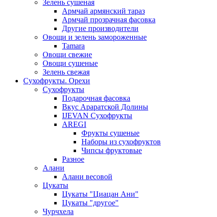
Зелень сушеная
Армчай армянский тараз
Армчай прозрачная фасовка
Другие производители
Овощи и зелень замороженные
Tamara
Овощи свежие
Овощи сушеные
Зелень свежая
Сухофрукты. Орехи
Сухофрукты
Подарочная фасовка
Вкус Араратской Долины
IJEVAN Сухофрукты
AREGI
Фрукты сушеные
Наборы из сухофруктов
Чипсы фруктовые
Разное
Алани
Алани весовой
Цукаты
Цукаты "Циацан Ани"
Цукаты "другое"
Чурчхела