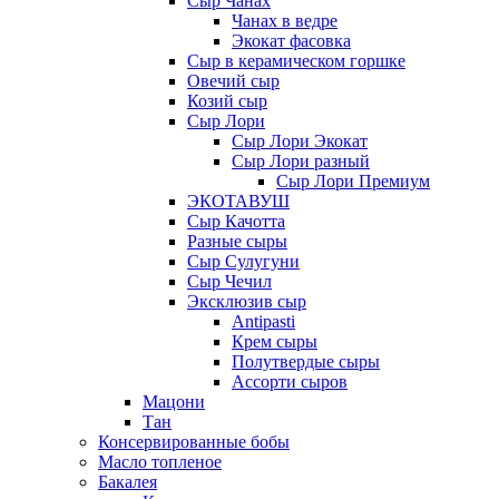
Сыр Чанах
Чанах в ведре
Экокат фасовка
Сыр в керамическом горшке
Овечий сыр
Козий сыр
Сыр Лори
Сыр Лори Экокат
Сыр Лори разный
Сыр Лори Премиум
ЭКОТАВУШ
Сыр Качотта
Разные сыры
Сыр Сулугуни
Сыр Чечил
Эксклюзив сыр
Antipasti
Крем сыры
Полутвердые сыры
Ассорти сыров
Мацони
Тан
Консервированные бобы
Масло топленое
Бакалея