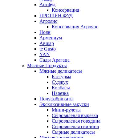
Артфуд
Консервация
ПРОШЯН ФУД
Агроянс
Консервация Агроянс
Ноян
Армениум
Авшар
te Gusto
YAN
Сады Арагаца
Мясные Продукты
Мясные деликатесы
Бастурма
Суджух
Колбасы
Нарезка
Полуфабрикаты
Эксклюзивные закуски
Мини-рулеты
Сыровяленая вырезка
Сыровяленая говядина
Сыровяленая свинина
Сырные деликатесы
Мясная консервация