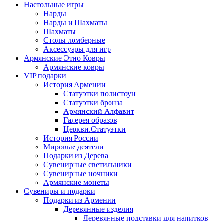
Настольные игры
Нарды
Нарды и Шахматы
Шахматы
Столы ломберные
Аксессуары для игр
Армянские Этно Ковры
Армянские ковры
VIP подарки
История Армении
Статуэтки полистоун
Статуэтки бронза
Армянский Алфавит
Галерея образов
Церкви.Статуэтки
История России
Мировые деятели
Подарки из Дерева
Сувенирные светильники
Сувенирные ночники
Армянские монеты
Сувениры и подарки
Подарки из Армении
Деревянные изделия
Деревянные подставки для напитков