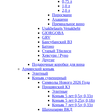
0,75 л
1,0 л
2,0 л
Пиросмани
Ахашени
Премиальное вино
Usakhelauris Venakhebi
GIORGOBA
GRV
Баисубанский ВЗ
Батоно
Старый Тбилиси
Хевсури / Руно
Другие
Подарочные коробки для вина
Армянский коньяк
Элитный
Коньяк сувенирный
Символы Нового 2026 Года
Прошянский КЗ
Элитные
Коньяк 5 лет 0,5л; 0,33л
Коньяк 5 лет 0,25л; 0,18л
Коньяк 7 лет 0,5л; 0,33л
Шахназарян ВКД