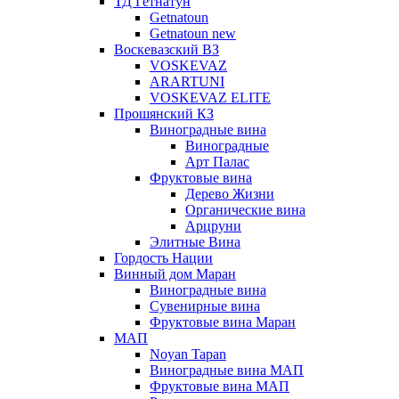
ТД Гетнатун
Getnatoun
Getnatoun new
Воскевазский ВЗ
VOSKEVAZ
ARARTUNI
VOSKEVAZ ELITE
Прошянский КЗ
Виноградные вина
Виноградные
Арт Палас
Фруктовые вина
Дерево Жизни
Органические вина
Арцруни
Элитные Вина
Гордость Нации
Винный дом Маран
Виноградные вина
Сувенирные вина
Фруктовые вина Маран
МАП
Noyan Tapan
Виноградные вина МАП
Фруктовые вина МАП