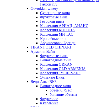
Гаясон п/у
Gevorkian winery
Сувенирные вина
Фруктовые вина
Геворкян вина
Коллекция АРИАЦ. АНАИС
Коллекция КОРОНА
Коллекция МИ ТАС
Креплёные вина
Абрикосовый Бренди
TIRANI. OLD CHINARI
Армения Вайн
Фруктовые вина
Виноградные вина
Коллекция ORRAN
Коллекция OLD ARMENIA
Коллекция "YEREVAN"
Элитные Вина
Веди-Алко ВКЗ
Виноградное вино
объем 0.75 мл
большие объемы
Фруктовое
в керамике