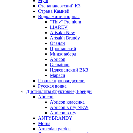
Муш
Степанакертский КЗ
Страна Камней
Водка миниатюрная
"Thiv" Premium
LIAREV
Artsakh New
Artsakh Brandy
Оганян
Прошянский
Миджнаберд
Abricon
Getnatoun
Иджеванский ВКЗ
Мараси
Разные производители
Русская водка
Дистилляты фруктовые; Бренди
Abricon
Abricon классика
Abricon в п/у NEW
Abricon в п/у
ANTYBRANDY
Morus
Armenian garden