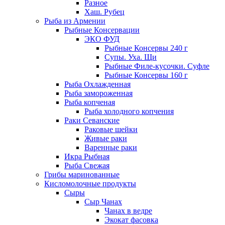
Разное
Хаш. Рубец
Рыба из Армении
Рыбные Консервации
ЭКО ФУД
Рыбные Консервы 240 г
Супы. Уха. Щи
Рыбные Филе-кусочки. Суфле
Рыбные Консервы 160 г
Рыба Охлажденная
Рыба замороженная
Рыба копченая
Рыба холодного копчения
Раки Севанские
Раковые шейки
Живые раки
Варенные раки
Икра Рыбная
Рыба Свежая
Грибы маринованные
Кисломолочные продукты
Сыры
Сыр Чанах
Чанах в ведре
Экокат фасовка