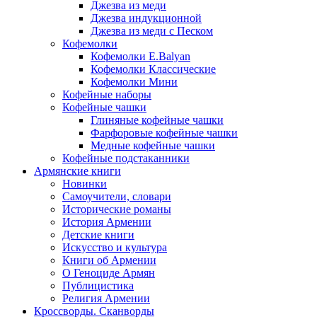
Джезва из меди
Джезва индукционной
Джезва из меди с Песком
Кофемолки
Кофемолки E.Balyan
Кофемолки Классические
Кофемолки Мини
Кофейные наборы
Кофейные чашки
Глиняные кофейные чашки
Фарфоровые кофейные чашки
Медные кофейные чашки
Кофейные подстаканники
Армянские книги
Новинки
Самоучители, словари
Исторические романы
История Армении
Детские книги
Иcкусство и культура
Книги об Армении
О Геноциде Армян
Публицистика
Религия Армении
Кроссворды. Сканворды