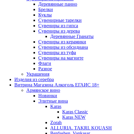
Деревянные панно
Брелки
Куклы
Сувенирные тарелки
Сувениры из гипса
Сувениры из дерева
Деревянные Гранаты
Сувениры из керамики
Сувениры из обсидиана
Сувениры из туфа
Сувениры на магните
Флаги
Разное
Украшения
Изделия из серебра
Витрина Магазина Алкоголь ЕГАИС 18+
Армянское вино
Новинки
Элитные вина
Karas
Karas Classic
Karas NEW
Zorah
ALLURIA. TAKRI. KOUASH
Berdashen. Vankasar