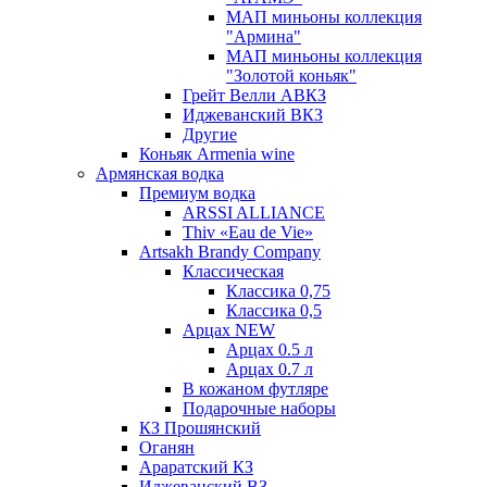
МАП миньоны коллекция
"Армина"
МАП миньоны коллекция
"Золотой коньяк"
Грейт Велли АВКЗ
Иджеванский ВКЗ
Другие
Коньяк Armenia wine
Армянская водка
Премиум водка
ARSSI ALLIANCE
Thiv «Eau de Vie»
Artsakh Brandy Company
Классическая
Классика 0,75
Классика 0,5
Арцах NEW
Арцах 0.5 л
Арцах 0.7 л
В кожаном футляре
Подарочные наборы
КЗ Прошянский
Оганян
Араратский КЗ
Иджеванский ВЗ