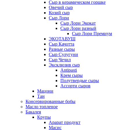
Сыр в керамическом горшке
Овечий сыр
Козий сыр
Сыр Лори
Сыр Лори Экокат
Сыр Лори разный
Сыр Лори Премиум
ЭКОТАВУШ
Сыр Качотта
Разные сыры
Сыр Сулугуни
Сыр Чечил
Эксклюзив сыр
Antipasti
Крем сыры
Полутвердые сыры
Ассорти сыров
Мацони
Тан
Консервированные бобы
Масло топленое
Бакалея
Крупы
Арарат продукт
Масис