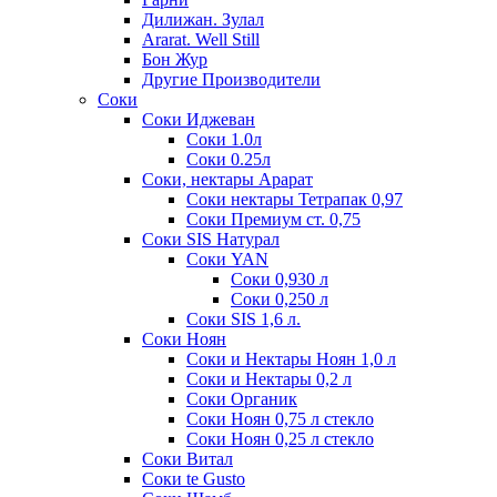
Дилижан. Зулал
Ararat. Well Still
Бон Жур
Другие Производители
Соки
Соки Иджеван
Соки 1.0л
Соки 0.25л
Соки, нектары Арарат
Соки нектары Тетрапак 0,97
Соки Премиум ст. 0,75
Соки SIS Натурал
Соки YAN
Соки 0,930 л
Соки 0,250 л
Соки SIS 1,6 л.
Соки Ноян
Соки и Нектары Ноян 1,0 л
Соки и Нектары 0,2 л
Соки Органик
Соки Ноян 0,75 л стекло
Соки Ноян 0,25 л стекло
Соки Витал
Соки te Gusto