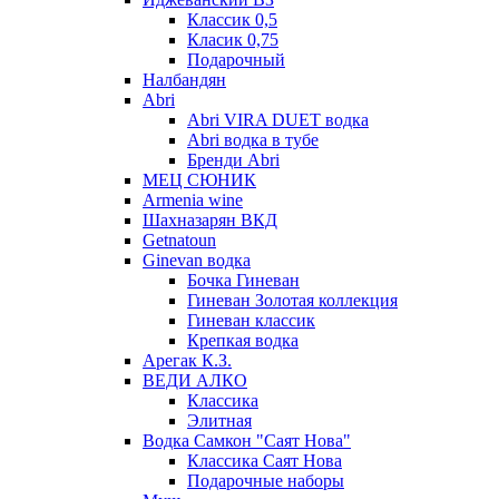
Классик 0,5
Класик 0,75
Подарочный
Налбандян
Abri
Abri VIRA DUET водка
Abri водка в тубе
Бренди Abri
МЕЦ СЮНИК
Armenia wine
Шахназарян ВКД
Getnatoun
Ginevan водка
Бочка Гиневан
Гиневан Золотая коллекция
Гиневан классик
Крепкая водка
Арегак К.З.
ВЕДИ АЛКО
Классика
Элитная
Водка Самкон "Саят Нова"
Классика Саят Нова
Подарочные наборы