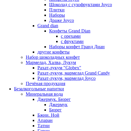
Шоколад с сухофруктами Joyco
Плитки
Наборы
Драже Joyco
Grand dian
Конфеты Grand Dian
с орехами
с фруктами
Наборы конфет Гранд Диан
другие конфеты
Набор шоколадных конфет
Мармелад, Халва, Лукум
Рахат-лукум "Globex"
Рахат-лукум, мармелад Grand Candy
Рахат-лукум, мармелад Joyco
Печёная продукция
Безалкогольные напитки
Минеральная вода
Джермук. Бюрег
Джермук
Бюрег
Бжни. Ной
Апаран
Татни
Гарни