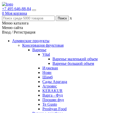
+7 495 646-88-84
0
Моя корзина
x
Меню каталога
Меню сайта
Вход / Регистрация
Армянские продукты
Консервация фруктовая
Варенье
Vital
Варенье маленький объем
Варенье большой объем
Иджеван
Ноян
Шамб
Сады Арагаца
Агроянс
KERAKUR
Варга - Фуд
Прошян фуд
Te Gusto
Proshyan Food