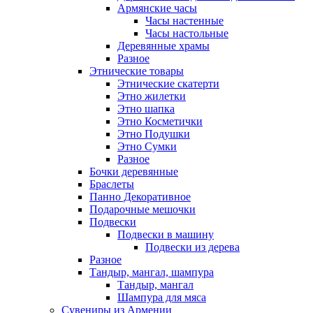
Армянские часы
Часы настенные
Часы настольные
Деревянные храмы
Разное
Этнические товары
Этнические скатерти
Этно жилетки
Этно шапка
Этно Косметички
Этно Подушки
Этно Сумки
Разное
Бочки деревянные
Браслеты
Панно Декоративное
Подарочные мешочки
Подвески
Подвески в машину
Подвески из дерева
Разное
Тандыр, мангал, шампура
Тандыр, мангал
Шампура для мяса
Сувениры из Армении