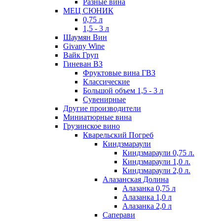
Разные вина
МЕЦ СЮНИК
0,75 л
1,5 - 3 л
Шаумян Вин
Givany Wine
Вайк Груп
Гиневан ВЗ
Фруктовые вина ГВЗ
Классические
Большой объем 1,5 - 3 л
Сувенирные
Другие производители
Миниатюрные вина
Грузинское вино
Кварельский Погреб
Киндзмараули
Киндзмараули 0,75 л.
Киндзмараули 1,0 л.
Киндзмараули 2,0 л.
Алазанская Долина
Алазанка 0,75 л
Алазанка 1,0 л
Алазанка 2,0 л
Саперави