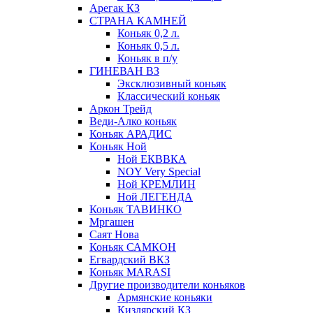
Арегак КЗ
СТРАНА КАМНЕЙ
Коньяк 0,2 л.
Коньяк 0,5 л.
Коньяк в п/у
ГИНЕВАН ВЗ
Эксклюзивный коньяк
Классический коньяк
Аркон Трейд
Веди-Алко коньяк
Коньяк АРАДИС
Коньяк Ной
Ной ЕКВВКА
NOY Very Special
Ной КРЕМЛИН
Ной ЛЕГЕНДА
Коньяк ТАВИНКО
Мргашен
Саят Нова
Коньяк САМКОН
Егвардский ВКЗ
Коньяк MARASI
Другие производители коньяков
Армянские коньяки
Кизлярский КЗ