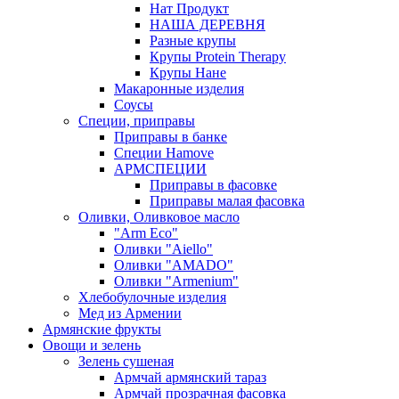
Нат Продукт
НАША ДЕРЕВНЯ
Разные крупы
Крупы Protein Therapy
Крупы Нане
Макаронные изделия
Соусы
Специи, приправы
Приправы в банке
Специи Hamove
АРМСПЕЦИИ
Приправы в фасовке
Приправы малая фасовка
Оливки, Оливковое масло
"Arm Eco"
Оливки "Aiello"
Оливки "AMADO"
Оливки "Armenium"
Хлебобулочные изделия
Мед из Армении
Армянские фрукты
Овощи и зелень
Зелень сушеная
Армчай армянский тараз
Армчай прозрачная фасовка