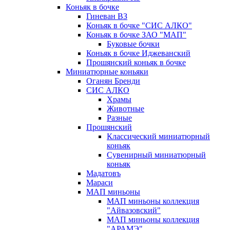
Коньяк в бочке
Гиневан ВЗ
Коньяк в бочке "СИС АЛКО"
Коньяк в бочке ЗАО "МАП"
Буковые бочки
Коньяк в бочке Иджеванский
Прошянский коньяк в бочке
Миниатюрные коньяки
Оганян Бренди
СИС АЛКО
Храмы
Животные
Разные
Прошянский
Классический миниатюрный
коньяк
Сувенирный миниатюрный
коньяк
Мадатовъ
Мараси
МАП миньоны
МАП миньоны коллекция
"Айвазовский"
МАП миньоны коллекция
"АРАМЭ"