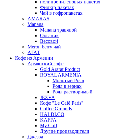
полипропиленовых пакетах
Фильтр-пакетах
Чай в гофропакетах
AMARAS
Manana
Manana травяной
Органик
Весовой
Meron berry чай
АГАТ
Кофе из Армении
Армянский кофе
Gold Ararat Product
ROYAL ARMENIA
Молотый Роял
Роял в зёрнах
Роял растворимый
JEZVA
Кофе "Le Café Paris"
Coffee Grounds
HALDI.CO
KAFFA
My Coff
Другие производители
Джезва