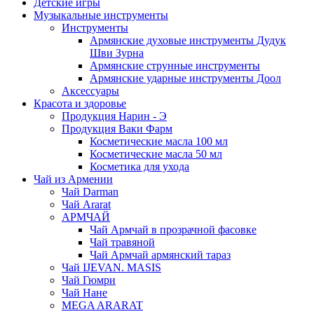
Детские игры
Музыкальные инструменты
Инструменты
Армянские духовые инструменты Дудук
Шви Зурна
Армянские струнные инструменты
Армянские ударные инструменты Доол
Аксессуары
Красота и здоровье
Продукция Нарин - Э
Продукция Ваки Фарм
Косметические масла 100 мл
Косметические масла 50 мл
Косметика для ухода
Чай из Армении
Чай Darman
Чай Ararat
АРМЧАЙ
Чай Армчай в прозрачной фасовке
Чай травяной
Чай Армчай армянский тараз
Чай IJEVAN. MASIS
Чай Гюмри
Чай Нане
MEGA ARARAT