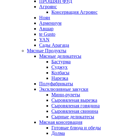
ПРОШЯН ФУД
Агроянс
Консервация Агроянс
Ноян
Армениум
Авшар
te Gusto
YAN
Сады Арагаца
Мясные Продукты
Мясные деликатесы
Бастурма
Суджух
Колбасы
Нарезка
Полуфабрикаты
Эксклюзивные закуски
Мини-рулеты
Сыровяленая вырезка
Сыровяленая говядина
Сыровяленая свинина
Сырные деликатесы
Мясная консервация
Готовые блюда и обеды
Долма