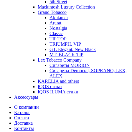
5th Street
Mackintosh Luxury Collection
Grand Tobacco
Akhtamar
Ararat
Nostalgia
Classic
TIP TOP
TRIUMPH. VIP
GT. Elegant. New Black
MT. BLACK TIP
Lex Tobacco Company
Сигареты MORION
Сигареты Democrat, SOPRANO, LEX,
ALEX
KARELIA and others
IQOS стики
IQOS ILUMA стики
Аксессуары
О компании
Каталог
Оплата
Доставка
Контакты