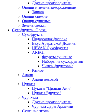
Другие производители
Овощи и зелень замороженные
Tamara
Овощи свежие
Овощи сушеные
Зелень свежая
Сухофрукты. Орехи
Сухофрукты
Подарочная фасовка
Вкус Араратской Долины
IJEVAN Сухофрукты
AREGI
Фрукты сушеные
Наборы из сухофруктов
Чипсы фруктовые
Разное
Алани
Алани весовой
Цукаты
Цукаты "Циацан Ани"
Цукаты "другое"
Чурчхела
Другие производители
Чурчела Дары Армении
Сушеные ягоды