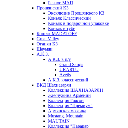
Разное МАП
Прошянский КЗ
Эксклюзив Прошянского КЗ
Коньяк Классический
Коньяк в подарочной упаковке
Коньяк в тубе
Коньяк MADATOFF
Great Valley
Оганян КЗ
Шаумян
А.К.З.
А.К.З. в п/у
Grand Sargis
URARTU
Avetis
А.К.З. классический
ВКД Шахназарян
Коллекция ШАХНАЗАРЯН
Жемчужина Армении
Коллекция Гаясон
Коллекция "Премиум"
Армянская мозаика
Mustang. Mountain
MAUTAIN
Коллекция "Паракар"