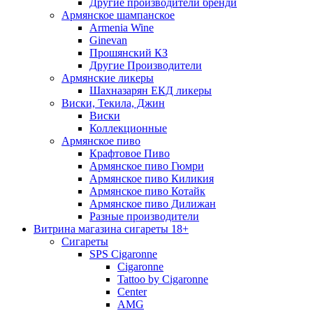
Другие производители бренди
Армянское шампанское
Armenia Wine
Ginevan
Прошянский КЗ
Другие Производители
Армянские ликеры
Шахназарян ЕКД ликеры
Виски, Текила, Джин
Виски
Коллекционные
Армянское пиво
Крафтовое Пиво
Армянское пиво Гюмри
Армянское пиво Киликия
Армянское пиво Котайк
Армянское пиво Дилижан
Разные производители
Витрина магазина сигареты 18+
Cигареты
SPS Cigaronne
Сigaronne
Tattoo by Cigaronne
Center
AMG