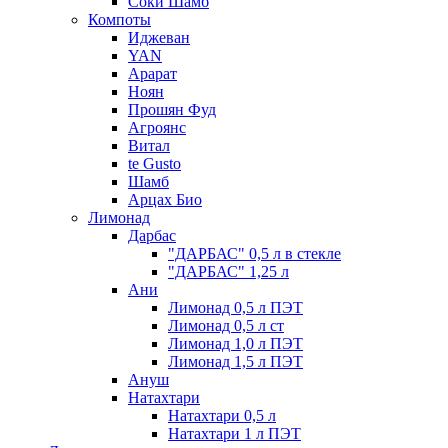
Соки Шамб
Компоты
Иджеван
YAN
Арарат
Ноян
Прошян Фуд
Агроянс
Витал
te Gusto
Шамб
Арцах Био
Лимонад
Дарбас
"ДАРБАС" 0,5 л в стекле
"ДАРБАС" 1,25 л
Ани
Лимонад 0,5 л ПЭТ
Лимонад 0,5 л ст
Лимонад 1,0 л ПЭТ
Лимонад 1,5 л ПЭТ
Ануш
Натахтари
Натахтари 0,5 л
Натахтари 1 л ПЭТ