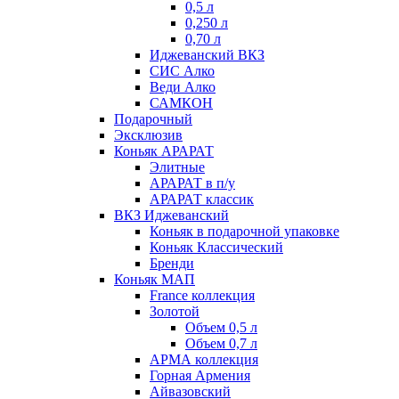
0,5 л
0,250 л
0,70 л
Иджеванский ВКЗ
СИС Алко
Веди Алко
САМКОН
Подарочный
Эксклюзив
Коньяк АРАРАТ
Элитные
АРАРАТ в п/у
АРАРАТ классик
ВКЗ Иджеванский
Коньяк в подарочной упаковке
Коньяк Классический
Бренди
Коньяк МАП
France коллекция
Золотой
Объем 0,5 л
Объем 0,7 л
АРМА коллекция
Горная Армения
Айвазовский