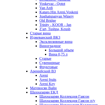
Voskevaz - Qotot
Van Ardi
Kataro.Hin Areni.Voskeni
Jraghatspanyan Winery
Old Bridge
Trinity - KOOR - Jan
Z'art, Tushpa, Keush
Старые вина
Иджеванский ВК3
Эксклюзивные вина
Виноградное
Большой объем
Вина 0,75 л
Старые
Сувенирные
Фруктовые
Аренийский ВЗ
Areni
Areni fruits
Areni Key
Матевосян Вайн
Шахназарян ЕКД
Шахназарян Коллекция Гаясон
Шахназарян Коллекция Гаясон п/у
Шахназарян Новогодняя Коллекция