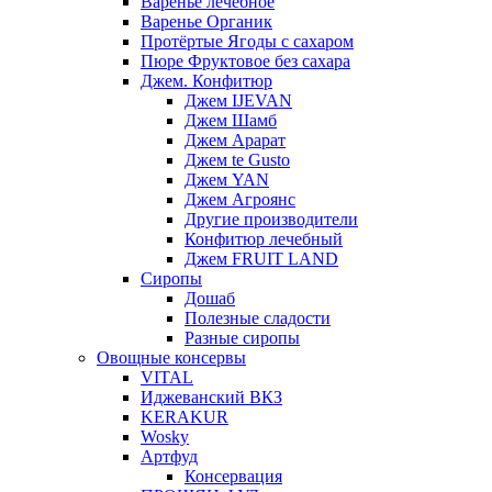
Варенье лечебное
Варенье Органик
Протёртые Ягоды с сахаром
Пюре Фруктовое без сахара
Джем. Конфитюр
Джем IJEVAN
Джем Шамб
Джем Арарат
Джем te Gusto
Джем YAN
Джем Агроянс
Другие производители
Конфитюр лечебный
Джем FRUIT LAND
Сиропы
Дошаб
Полезные сладости
Разные сиропы
Овощные консервы
VITAL
Иджеванский ВКЗ
KERAKUR
Wosky
Артфуд
Консервация