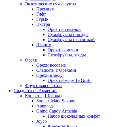
Экзотические сухофрукты
Премиум
Гифт
Гурмэ
Экстра
Орехи и семечки
Сухофрукты и ягоды
Сухофрукты с начинкой
Эконом
Орехи, семечки
Сухофрукты, ягоды
Орехи
Орехи весовые
Сладости с Орехами
Орехи в меду
Орехи в меду Te Gusto
Фруктовая пастила
Сладости из Армении
Конфеты, Шоколад
Sonuar. Mark Sevouni
Арколад
Grand Candy Armenia
Набор шоколадных конфет
Joyco
Конфеты Joyco