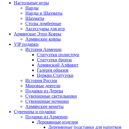
Настольные игры
Нарды
Нарды и Шахматы
Шахматы
Столы ломберные
Аксессуары для игр
Армянские Этно Ковры
Армянские ковры
VIP подарки
История Армении
Статуэтки полистоун
Статуэтки бронза
Армянский Алфавит
Галерея образов
Церкви.Статуэтки
История России
Мировые деятели
Подарки из Дерева
Сувенирные светильники
Сувенирные ночники
Армянские монеты
Сувениры и подарки
Подарки из Армении
Деревянные изделия
Деревянные подставки для напитков