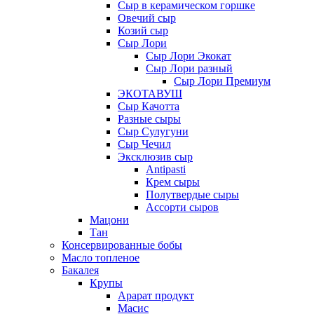
Сыр в керамическом горшке
Овечий сыр
Козий сыр
Сыр Лори
Сыр Лори Экокат
Сыр Лори разный
Сыр Лори Премиум
ЭКОТАВУШ
Сыр Качотта
Разные сыры
Сыр Сулугуни
Сыр Чечил
Эксклюзив сыр
Antipasti
Крем сыры
Полутвердые сыры
Ассорти сыров
Мацони
Тан
Консервированные бобы
Масло топленое
Бакалея
Крупы
Арарат продукт
Масис