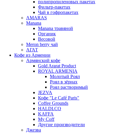
полипропиленовых пакетах
Фильтр-пакетах
Чай в гофропакетах
AMARAS
Manana
Manana травяной
Органик
Весовой
Meron berry чай
АГАТ
Кофе из Армении
Армянский кофе
Gold Ararat Product
ROYAL ARMENIA
Молотый Роял
Роял в зёрнах
Роял растворимый
JEZVA
Кофе "Le Café Paris"
Coffee Grounds
HALDI.CO
KAFFA
My Coff
Другие производители
Джезва