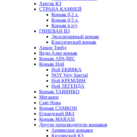
Арегак КЗ
СТРАНА КАМНЕЙ
Коньяк 0,2 л.
Коньяк 0,5 л.
Коньяк в п/у
ГИНЕВАН ВЗ
Эксклюзивный коньяк
Классический коньяк
Аркон Трейд
Веди-Алко коньяк
Коньяк АРАДИС
Коньяк Ной
Ной ЕКВВКА
NOY Very Special
Ной КРЕМЛИН
Ной ЛЕГЕНДА
Коньяк ТАВИНКО
Мргашен
Саят Нова
Коньяк САМКОН
Егвардский ВКЗ
Коньяк MARASI
Другие производители коньяков
Армянские коньяки
Кизлярский КЗ