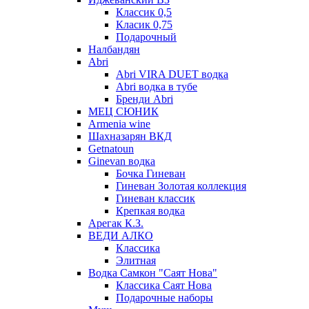
Классик 0,5
Класик 0,75
Подарочный
Налбандян
Abri
Abri VIRA DUET водка
Abri водка в тубе
Бренди Abri
МЕЦ СЮНИК
Armenia wine
Шахназарян ВКД
Getnatoun
Ginevan водка
Бочка Гиневан
Гиневан Золотая коллекция
Гиневан классик
Крепкая водка
Арегак К.З.
ВЕДИ АЛКО
Классика
Элитная
Водка Самкон "Саят Нова"
Классика Саят Нова
Подарочные наборы