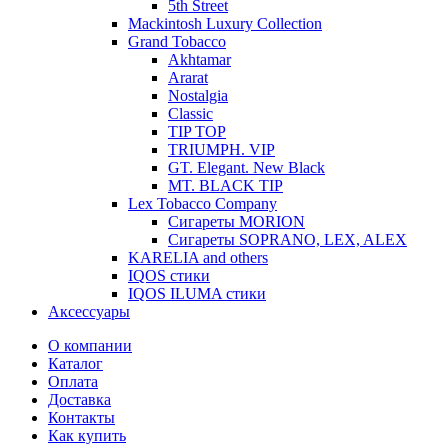
5th Street
Mackintosh Luxury Collection
Grand Tobacco
Akhtamar
Ararat
Nostalgia
Classic
TIP TOP
TRIUMPH. VIP
GT. Elegant. New Black
MT. BLACK TIP
Lex Tobacco Company
Сигареты MORION
Сигареты SOPRANO, LEX, ALEX
KARELIA and others
IQOS стики
IQOS ILUMA стики
Аксессуары
О компании
Каталог
Оплата
Доставка
Контакты
Как купить