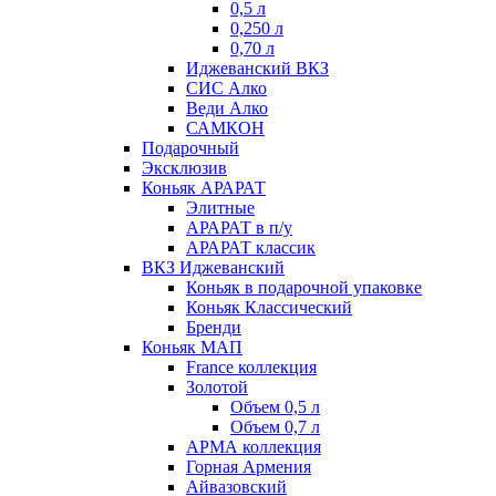
0,5 л
0,250 л
0,70 л
Иджеванский ВКЗ
СИС Алко
Веди Алко
САМКОН
Подарочный
Эксклюзив
Коньяк АРАРАТ
Элитные
АРАРАТ в п/у
АРАРАТ классик
ВКЗ Иджеванский
Коньяк в подарочной упаковке
Коньяк Классический
Бренди
Коньяк МАП
France коллекция
Золотой
Объем 0,5 л
Объем 0,7 л
АРМА коллекция
Горная Армения
Айвазовский