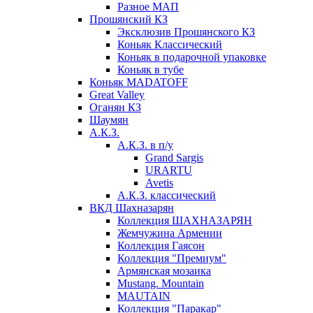
Разное МАП
Прошянский КЗ
Эксклюзив Прошянского КЗ
Коньяк Классический
Коньяк в подарочной упаковке
Коньяк в тубе
Коньяк MADATOFF
Great Valley
Оганян КЗ
Шаумян
А.К.З.
А.К.З. в п/у
Grand Sargis
URARTU
Avetis
А.К.З. классический
ВКД Шахназарян
Коллекция ШАХНАЗАРЯН
Жемчужина Армении
Коллекция Гаясон
Коллекция "Премиум"
Армянская мозаика
Mustang. Mountain
MAUTAIN
Коллекция "Паракар"