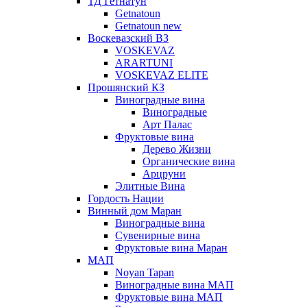
ТД Гетнатун
Getnatoun
Getnatoun new
Воскевазский ВЗ
VOSKEVAZ
ARARTUNI
VOSKEVAZ ELITE
Прошянский КЗ
Виноградные вина
Виноградные
Арт Палас
Фруктовые вина
Дерево Жизни
Органические вина
Арцруни
Элитные Вина
Гордость Нации
Винный дом Маран
Виноградные вина
Сувенирные вина
Фруктовые вина Маран
МАП
Noyan Tapan
Виноградные вина МАП
Фруктовые вина МАП