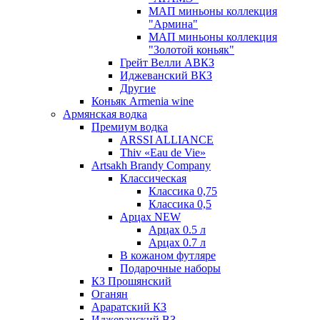
МАП миньоны коллекция
"Армина"
МАП миньоны коллекция
"Золотой коньяк"
Грейт Велли АВКЗ
Иджеванский ВКЗ
Другие
Коньяк Armenia wine
Армянская водка
Премиум водка
ARSSI ALLIANCE
Thiv «Eau de Vie»
Artsakh Brandy Company
Классическая
Классика 0,75
Классика 0,5
Арцах NEW
Арцах 0.5 л
Арцах 0.7 л
В кожаном футляре
Подарочные наборы
КЗ Прошянский
Оганян
Араратский КЗ
Иджеванский ВЗ