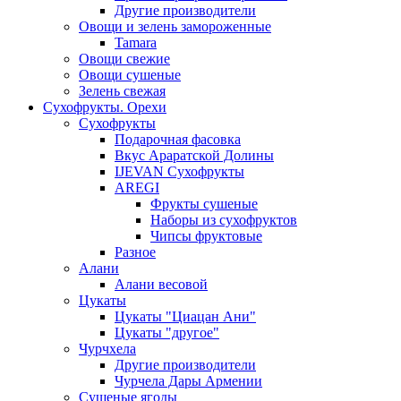
Другие производители
Овощи и зелень замороженные
Tamara
Овощи свежие
Овощи сушеные
Зелень свежая
Сухофрукты. Орехи
Сухофрукты
Подарочная фасовка
Вкус Араратской Долины
IJEVAN Сухофрукты
AREGI
Фрукты сушеные
Наборы из сухофруктов
Чипсы фруктовые
Разное
Алани
Алани весовой
Цукаты
Цукаты "Циацан Ани"
Цукаты "другое"
Чурчхела
Другие производители
Чурчела Дары Армении
Сушеные ягоды