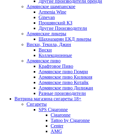
Другие производители бренди
Армянское шампанское
Armenia Wine
Ginevan
Прошянский КЗ
Другие Производители
Армянские ликеры
Шахназарян ЕКД ликеры
Виски, Текила, Джин
Виски
Коллекционные
Армянское пиво
Крафтовое Пиво
Армянское пиво Гюмри
Армянское пиво Киликия
Армянское пиво Котайк
Армянское пиво Дилижан
Разные производители
Витрина магазина сигареты 18+
Cигареты
SPS Cigaronne
Сigaronne
Tattoo by Cigaronne
Center
AMG