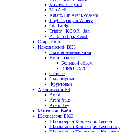
Voskevaz - Qotot
Van Ardi
Kataro.Hin Areni.Voskeni
Jraghatspanyan Winery
Old Bridge
Trinity - KOOR - Jan
Z'art, Tushpa, Keush
Старые вина
Иджеванский ВК3
Эксклюзивные вина
Виноградное
Большой объем
Вина 0,75 л
Старые
Сувенирные
Фруктовые
Аренийский ВЗ
Areni
Areni fruits
Areni Key
Матевосян Вайн
Шахназарян ЕКД
Шахназарян Коллекция Гаясон
Шахназарян Коллекция Гаясон п/у
Шахназарян Новогодняя Коллекция