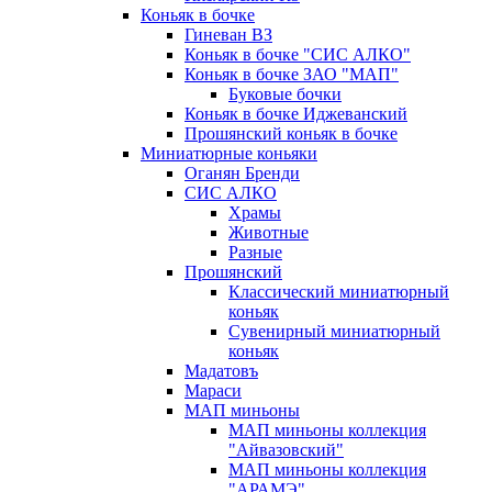
Коньяк в бочке
Гиневан ВЗ
Коньяк в бочке "СИС АЛКО"
Коньяк в бочке ЗАО "МАП"
Буковые бочки
Коньяк в бочке Иджеванский
Прошянский коньяк в бочке
Миниатюрные коньяки
Оганян Бренди
СИС АЛКО
Храмы
Животные
Разные
Прошянский
Классический миниатюрный
коньяк
Сувенирный миниатюрный
коньяк
Мадатовъ
Мараси
МАП миньоны
МАП миньоны коллекция
"Айвазовский"
МАП миньоны коллекция
"АРАМЭ"