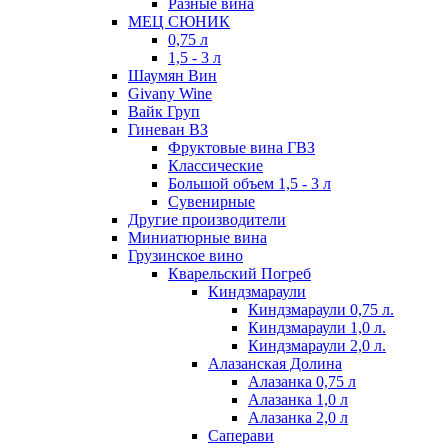
Разные вина
МЕЦ СЮНИК
0,75 л
1,5 - 3 л
Шаумян Вин
Givany Wine
Вайк Груп
Гиневан ВЗ
Фруктовые вина ГВЗ
Классические
Большой объем 1,5 - 3 л
Сувенирные
Другие производители
Миниатюрные вина
Грузинское вино
Кварельский Погреб
Киндзмараули
Киндзмараули 0,75 л.
Киндзмараули 1,0 л.
Киндзмараули 2,0 л.
Алазанская Долина
Алазанка 0,75 л
Алазанка 1,0 л
Алазанка 2,0 л
Саперави