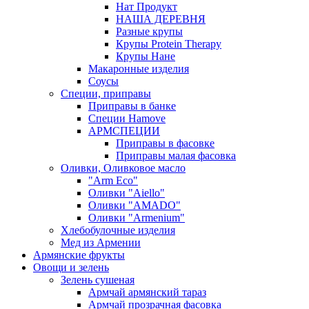
Нат Продукт
НАША ДЕРЕВНЯ
Разные крупы
Крупы Protein Therapy
Крупы Нане
Макаронные изделия
Соусы
Специи, приправы
Приправы в банке
Специи Hamove
АРМСПЕЦИИ
Приправы в фасовке
Приправы малая фасовка
Оливки, Оливковое масло
"Arm Eco"
Оливки "Aiello"
Оливки "AMADO"
Оливки "Armenium"
Хлебобулочные изделия
Мед из Армении
Армянские фрукты
Овощи и зелень
Зелень сушеная
Армчай армянский тараз
Армчай прозрачная фасовка