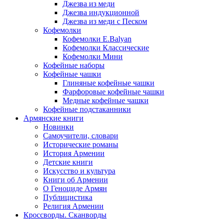
Джезва из меди
Джезва индукционной
Джезва из меди с Песком
Кофемолки
Кофемолки E.Balyan
Кофемолки Классические
Кофемолки Мини
Кофейные наборы
Кофейные чашки
Глиняные кофейные чашки
Фарфоровые кофейные чашки
Медные кофейные чашки
Кофейные подстаканники
Армянские книги
Новинки
Самоучители, словари
Исторические романы
История Армении
Детские книги
Иcкусство и культура
Книги об Армении
О Геноциде Армян
Публицистика
Религия Армении
Кроссворды. Сканворды