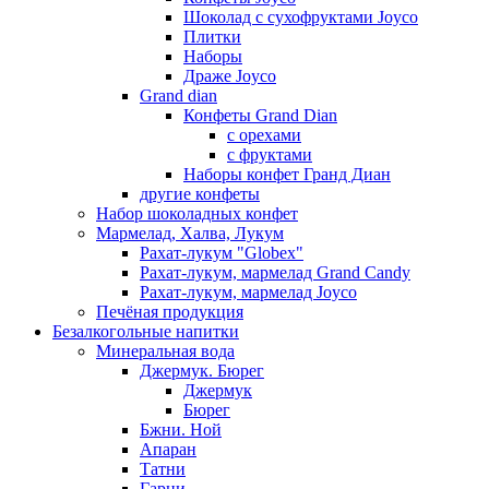
Шоколад с сухофруктами Joyco
Плитки
Наборы
Драже Joyco
Grand dian
Конфеты Grand Dian
с орехами
с фруктами
Наборы конфет Гранд Диан
другие конфеты
Набор шоколадных конфет
Мармелад, Халва, Лукум
Рахат-лукум "Globex"
Рахат-лукум, мармелад Grand Candy
Рахат-лукум, мармелад Joyco
Печёная продукция
Безалкогольные напитки
Минеральная вода
Джермук. Бюрег
Джермук
Бюрег
Бжни. Ной
Апаран
Татни
Гарни