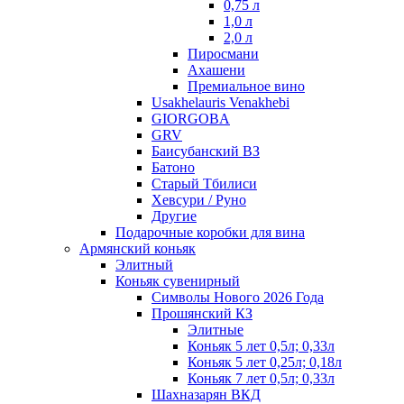
0,75 л
1,0 л
2,0 л
Пиросмани
Ахашени
Премиальное вино
Usakhelauris Venakhebi
GIORGOBA
GRV
Баисубанский ВЗ
Батоно
Старый Тбилиси
Хевсури / Руно
Другие
Подарочные коробки для вина
Армянский коньяк
Элитный
Коньяк сувенирный
Символы Нового 2026 Года
Прошянский КЗ
Элитные
Коньяк 5 лет 0,5л; 0,33л
Коньяк 5 лет 0,25л; 0,18л
Коньяк 7 лет 0,5л; 0,33л
Шахназарян ВКД