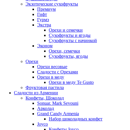
Экзотические сухофрукты
Премиум
Гифт
Гурмэ
Экстра
Орехи и семечки
Сухофрукты и ягоды
Сухофрукты с начинкой
Эконом
Орехи, семечки
Сухофрукты, ягоды
Орехи
Орехи весовые
Сладости с Орехами
Орехи в меду
Орехи в меду Te Gusto
Фруктовая пастила
Сладости из Армении
Конфеты, Шоколад
Sonuar. Mark Sevouni
Арколад
Grand Candy Armenia
Набор шоколадных конфет
Joyco
Конфеты Joyco