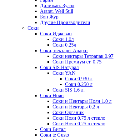
Дилижан. Зулал
Ararat. Well Still
Бон Жур
Другие Производители
Соки
Соки Иджеван
Соки 1.0л
Соки 0.25л
Соки, нектары Арарат
Соки нектары Тетрапак 0,97
Соки Премиум ст. 0,75
Соки SIS Натурал
Соки YAN
Соки 0,930 л
Соки 0,250 л
Соки SIS 1,6 л.
Соки Ноян
Соки и Нектары Ноян 1,0 л
Соки и Нектары 0,2 л
Соки Органик
Соки Ноян 0,75 л стекло
Соки Ноян 0,25 л стекло
Соки Витал
Соки te Gusto