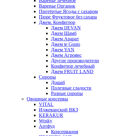
Варенье лечебное
Варенье Органик
Протёртые Ягоды с сахаром
Пюре Фруктовое без сахара
Джем. Конфитюр
Джем IJEVAN
Джем Шамб
Джем Арарат
Джем te Gusto
Джем YAN
Джем Агроянс
Другие производители
Конфитюр лечебный
Джем FRUIT LAND
Сиропы
Дошаб
Полезные сладости
Разные сиропы
Овощные консервы
VITAL
Иджеванский ВКЗ
KERAKUR
Wosky
Артфуд
Консервация