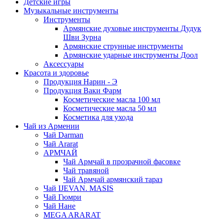
Детские игры
Музыкальные инструменты
Инструменты
Армянские духовые инструменты Дудук
Шви Зурна
Армянские струнные инструменты
Армянские ударные инструменты Доол
Аксессуары
Красота и здоровье
Продукция Нарин - Э
Продукция Ваки Фарм
Косметические масла 100 мл
Косметические масла 50 мл
Косметика для ухода
Чай из Армении
Чай Darman
Чай Ararat
АРМЧАЙ
Чай Армчай в прозрачной фасовке
Чай травяной
Чай Армчай армянский тараз
Чай IJEVAN. MASIS
Чай Гюмри
Чай Нане
MEGA ARARAT