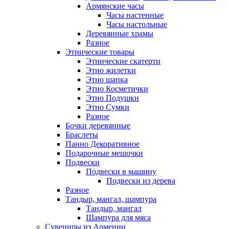
Армянские часы
Часы настенные
Часы настольные
Деревянные храмы
Разное
Этнические товары
Этнические скатерти
Этно жилетки
Этно шапка
Этно Косметички
Этно Подушки
Этно Сумки
Разное
Бочки деревянные
Браслеты
Панно Декоративное
Подарочные мешочки
Подвески
Подвески в машину
Подвески из дерева
Разное
Тандыр, мангал, шампура
Тандыр, мангал
Шампура для мяса
Сувениры из Армении