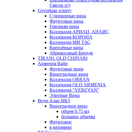
Гаясон п/у
Gevorkian winery
Сувенирные вина
Фруктовые вина
Геворкян вина
Коллекция АРИАЦ. АНАИС
Коллекция КОРОНА
Коллекция МИ ТАС
Креплёные вина
Абрикосовый Бренди
TIRANI. OLD CHINARI
Армения Вайн
Фруктовые вина
Виноградные вина
Коллекция ORRAN
Коллекция OLD ARMENIA
Коллекция "YEREVAN"
Элитные Вина
Веди-Алко ВКЗ
Виноградное вино
объем 0.75 мл
большие объемы
Фруктовое
в керамике