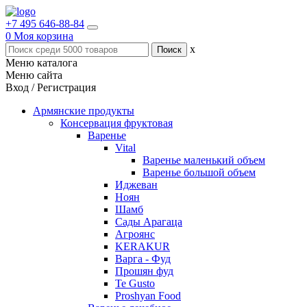
+7 495 646-88-84
0
Моя корзина
x
Меню каталога
Меню сайта
Вход / Регистрация
Армянские продукты
Консервация фруктовая
Варенье
Vital
Варенье маленький объем
Варенье большой объем
Иджеван
Ноян
Шамб
Сады Арагаца
Агроянс
KERAKUR
Варга - Фуд
Прошян фуд
Te Gusto
Proshyan Food