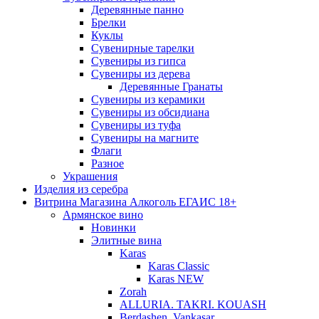
Деревянные панно
Брелки
Куклы
Сувенирные тарелки
Сувениры из гипса
Сувениры из дерева
Деревянные Гранаты
Сувениры из керамики
Сувениры из обсидиана
Сувениры из туфа
Сувениры на магните
Флаги
Разное
Украшения
Изделия из серебра
Витрина Магазина Алкоголь ЕГАИС 18+
Армянское вино
Новинки
Элитные вина
Karas
Karas Classic
Karas NEW
Zorah
ALLURIA. TAKRI. KOUASH
Berdashen. Vankasar