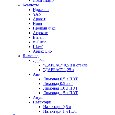
Соки Шамб
Компоты
Иджеван
YAN
Арарат
Ноян
Прошян Фуд
Агроянс
Витал
te Gusto
Шамб
Арцах Био
Лимонад
Дарбас
"ДАРБАС" 0,5 л в стекле
"ДАРБАС" 1,25 л
Ани
Лимонад 0,5 л ПЭТ
Лимонад 0,5 л ст
Лимонад 1,0 л ПЭТ
Лимонад 1,5 л ПЭТ
Ануш
Натахтари
Натахтари 0,5 л
Натахтари 1 л ПЭТ