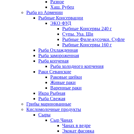
Разное
Хаш. Рубец
Рыба из Армении
Рыбные Консервации
ЭКО ФУД
Рыбные Консервы 240 г
Супы. Уха. Щи
Рыбные Филе-кусочки. Суфле
Рыбные Консервы 160 г
Рыба Охлажденная
Рыба замороженная
Рыба копченая
Рыба холодного копчения
Раки Севанские
Раковые шейки
Живые раки
Варенные раки
Икра Рыбная
Рыба Свежая
Грибы маринованные
Кисломолочные продукты
Сыры
Сыр Чанах
Чанах в ведре
Экокат фасовка