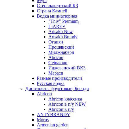
Муш
Степанакертский КЗ
Страна Камней
Водка миниатюрная
"Thiv" Premium
LIAREV
Artsakh New
Artsakh Brandy
Оганян
Прошянский
Миджнаберд
Abricon
Getnatoun
Иджеванский ВКЗ
Мараси
Разные производители
Русская водка
Дистилляты фруктовые; Бренди
Abricon
Abricon классика
Abricon в п/у NEW
Abricon в п/у
ANTYBRANDY
Morus
Armenian garden