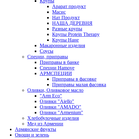
Крупы
Арарат продукт
Масис
Нат Продукт
НАША ДЕРЕВНЯ
Разные крупы
Крупы Protein Therapy
Крупы Нане
Макаронные изделия
Соусы
Специи, приправы
Приправы в банке
Специи Hamove
АРМСПЕЦИИ
Приправы в фасовке
Приправы малая фасовка
Оливки, Оливковое масло
"Arm Eco"
Оливки "Aiello"
Оливки "AMADO"
Оливки "Armenium"
Хлебобулочные изделия
Мед из Армении
Армянские фрукты
Овощи и зелень