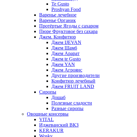
Te Gusto
Proshyan Food
Варенье лечебное
Варенье Органик
Протёртые Ягоды с сахаром
Пюре Фруктовое без сахара
Джем. Конфитюр
Джем IJEVAN
Джем Шамб
Джем Арарат
Джем te Gusto
Джем YAN
Джем Агроянс
Другие производители
Конфитюр лечебный
Джем FRUIT LAND
Сиропы
Дошаб
Полезные сладости
Разные сиропы
Овощные консервы
VITAL
Иджеванский ВКЗ
KERAKUR
Wosky