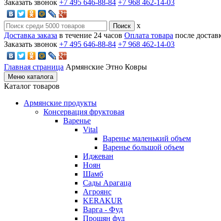
Заказать звонок
+7 495 646-88-84
+7 968 462-14-03
x
Доставка заказа
в течение 24 часов
Оплата товара
после достав
Заказать звонок
+7 495 646-88-84
+7 968 462-14-03
Главная страница
Армянские Этно Ковры
Меню каталога
Каталог товаров
Армянские продукты
Консервация фруктовая
Варенье
Vital
Варенье маленький объем
Варенье большой объем
Иджеван
Ноян
Шамб
Сады Арагаца
Агроянс
KERAKUR
Варга - Фуд
Прошян фуд