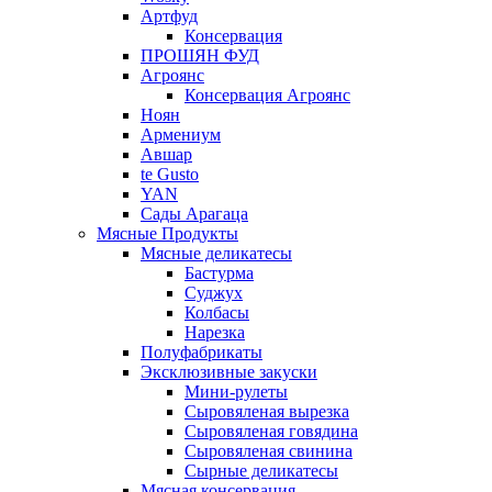
Артфуд
Консервация
ПРОШЯН ФУД
Агроянс
Консервация Агроянс
Ноян
Армениум
Авшар
te Gusto
YAN
Сады Арагаца
Мясные Продукты
Мясные деликатесы
Бастурма
Суджух
Колбасы
Нарезка
Полуфабрикаты
Эксклюзивные закуски
Мини-рулеты
Сыровяленая вырезка
Сыровяленая говядина
Сыровяленая свинина
Сырные деликатесы
Мясная консервация