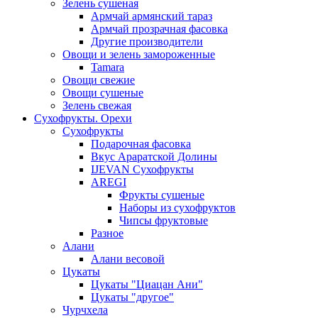
Зелень сушеная
Армчай армянский тараз
Армчай прозрачная фасовка
Другие производители
Овощи и зелень замороженные
Tamara
Овощи свежие
Овощи сушеные
Зелень свежая
Сухофрукты. Орехи
Сухофрукты
Подарочная фасовка
Вкус Араратской Долины
IJEVAN Сухофрукты
AREGI
Фрукты сушеные
Наборы из сухофруктов
Чипсы фруктовые
Разное
Алани
Алани весовой
Цукаты
Цукаты "Циацан Ани"
Цукаты "другое"
Чурчхела