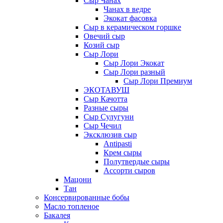
Сыр Чанах
Чанах в ведре
Экокат фасовка
Сыр в керамическом горшке
Овечий сыр
Козий сыр
Сыр Лори
Сыр Лори Экокат
Сыр Лори разный
Сыр Лори Премиум
ЭКОТАВУШ
Сыр Качотта
Разные сыры
Сыр Сулугуни
Сыр Чечил
Эксклюзив сыр
Antipasti
Крем сыры
Полутвердые сыры
Ассорти сыров
Мацони
Тан
Консервированные бобы
Масло топленое
Бакалея