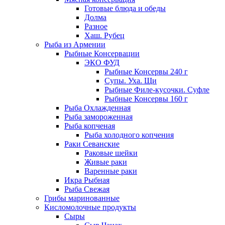
Готовые блюда и обеды
Долма
Разное
Хаш. Рубец
Рыба из Армении
Рыбные Консервации
ЭКО ФУД
Рыбные Консервы 240 г
Супы. Уха. Щи
Рыбные Филе-кусочки. Суфле
Рыбные Консервы 160 г
Рыба Охлажденная
Рыба замороженная
Рыба копченая
Рыба холодного копчения
Раки Севанские
Раковые шейки
Живые раки
Варенные раки
Икра Рыбная
Рыба Свежая
Грибы маринованные
Кисломолочные продукты
Сыры