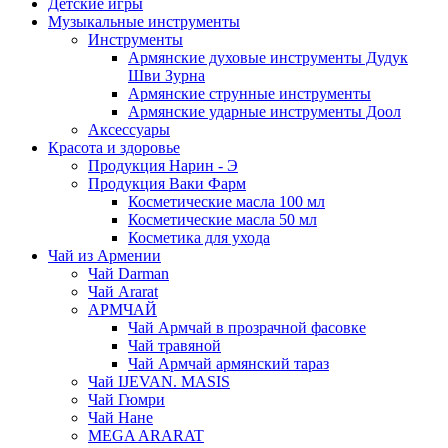
Детские игры
Музыкальные инструменты
Инструменты
Армянские духовые инструменты Дудук
Шви Зурна
Армянские струнные инструменты
Армянские ударные инструменты Доол
Аксессуары
Красота и здоровье
Продукция Нарин - Э
Продукция Ваки Фарм
Косметические масла 100 мл
Косметические масла 50 мл
Косметика для ухода
Чай из Армении
Чай Darman
Чай Ararat
АРМЧАЙ
Чай Армчай в прозрачной фасовке
Чай травяной
Чай Армчай армянский тараз
Чай IJEVAN. MASIS
Чай Гюмри
Чай Нане
MEGA ARARAT