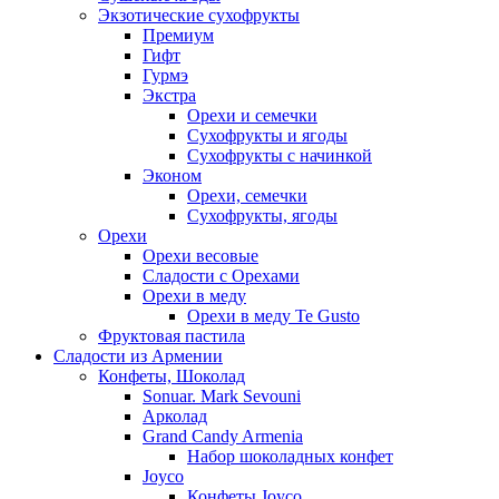
Экзотические сухофрукты
Премиум
Гифт
Гурмэ
Экстра
Орехи и семечки
Сухофрукты и ягоды
Сухофрукты с начинкой
Эконом
Орехи, семечки
Сухофрукты, ягоды
Орехи
Орехи весовые
Сладости с Орехами
Орехи в меду
Орехи в меду Te Gusto
Фруктовая пастила
Сладости из Армении
Конфеты, Шоколад
Sonuar. Mark Sevouni
Арколад
Grand Candy Armenia
Набор шоколадных конфет
Joyco
Конфеты Joyco