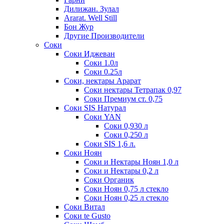
Дилижан. Зулал
Ararat. Well Still
Бон Жур
Другие Производители
Соки
Соки Иджеван
Соки 1.0л
Соки 0.25л
Соки, нектары Арарат
Соки нектары Тетрапак 0,97
Соки Премиум ст. 0,75
Соки SIS Натурал
Соки YAN
Соки 0,930 л
Соки 0,250 л
Соки SIS 1,6 л.
Соки Ноян
Соки и Нектары Ноян 1,0 л
Соки и Нектары 0,2 л
Соки Органик
Соки Ноян 0,75 л стекло
Соки Ноян 0,25 л стекло
Соки Витал
Соки te Gusto