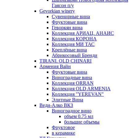
Гаясон п/у
Gevorkian winery
Сувенирные вина
Фруктовые вина
Геворкян вина
Коллекция АРИАЦ. АНАИС
Коллекция КОРОНА
Коллекция МИ ТАС
Креплёные вина
Абрикосовый Бренди
TIRANI. OLD CHINARI
Армения Вайн
Фруктовые вина
Виноградные вина
Коллекция ORRAN
Коллекция OLD ARMENIA
Коллекция "YEREVAN"
Элитные Вина
Веди-Алко ВКЗ
Виноградное вино
объем 0.75 мл
большие объемы
Фруктовое
в керамике