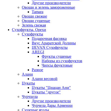
Другие производители
Овощи и зелень замороженные
Tamara
Овощи свежие
Овощи сушеные
Зелень свежая
Сухофрукты. Орехи
Сухофрукты
Подарочная фасовка
Вкус Араратской Долины
IJEVAN Сухофрукты
AREGI
Фрукты сушеные
Наборы из сухофруктов
Чипсы фруктовые
Разное
Алани
Алани весовой
Цукаты
Цукаты "Циацан Ани"
Цукаты "другое"
Чурчхела
Другие производители
Чурчела Дары Армении
Сушеные ягоды