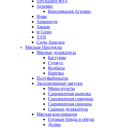
ПРОШЯН ФУД
Агроянс
Консервация Агроянс
Ноян
Армениум
Авшар
te Gusto
YAN
Сады Арагаца
Мясные Продукты
Мясные деликатесы
Бастурма
Суджух
Колбасы
Нарезка
Полуфабрикаты
Эксклюзивные закуски
Мини-рулеты
Сыровяленая вырезка
Сыровяленая говядина
Сыровяленая свинина
Сырные деликатесы
Мясная консервация
Готовые блюда и обеды
Долма