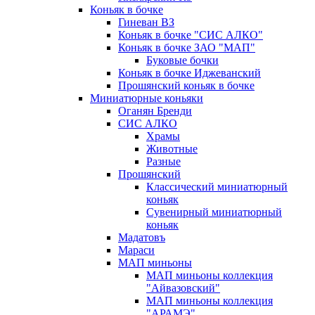
Коньяк в бочке
Гиневан ВЗ
Коньяк в бочке "СИС АЛКО"
Коньяк в бочке ЗАО "МАП"
Буковые бочки
Коньяк в бочке Иджеванский
Прошянский коньяк в бочке
Миниатюрные коньяки
Оганян Бренди
СИС АЛКО
Храмы
Животные
Разные
Прошянский
Классический миниатюрный
коньяк
Сувенирный миниатюрный
коньяк
Мадатовъ
Мараси
МАП миньоны
МАП миньоны коллекция
"Айвазовский"
МАП миньоны коллекция
"АРАМЭ"