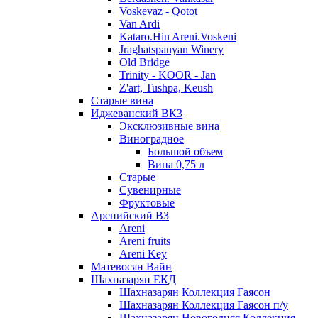
Voskevaz - Qotot
Van Ardi
Kataro.Hin Areni.Voskeni
Jraghatspanyan Winery
Old Bridge
Trinity - KOOR - Jan
Z'art, Tushpa, Keush
Старые вина
Иджеванский ВК3
Эксклюзивные вина
Виноградное
Большой объем
Вина 0,75 л
Старые
Сувенирные
Фруктовые
Аренийский ВЗ
Areni
Areni fruits
Areni Key
Матевосян Вайн
Шахназарян ЕКД
Шахназарян Коллекция Гаясон
Шахназарян Коллекция Гаясон п/у
Шахназарян Новогодняя Коллекция