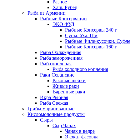
Разное
Хаш. Рубец
Рыба из Армении
Рыбные Консервации
ЭКО ФУД
Рыбные Консервы 240 г
Супы. Уха. Щи
Рыбные Филе-кусочки. Суфле
Рыбные Консервы 160 г
Рыба Охлажденная
Рыба замороженная
Рыба копченая
Рыба холодного копчения
Раки Севанские
Раковые шейки
Живые раки
Варенные раки
Икра Рыбная
Рыба Свежая
Грибы маринованные
Кисломолочные продукты
Сыры
Сыр Чанах
Чанах в ведре
Экокат фасовка