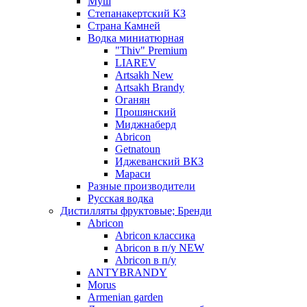
Муш
Степанакертский КЗ
Страна Камней
Водка миниатюрная
"Thiv" Premium
LIAREV
Artsakh New
Artsakh Brandy
Оганян
Прошянский
Миджнаберд
Abricon
Getnatoun
Иджеванский ВКЗ
Мараси
Разные производители
Русская водка
Дистилляты фруктовые; Бренди
Abricon
Abricon классика
Abricon в п/у NEW
Abricon в п/у
ANTYBRANDY
Morus
Armenian garden