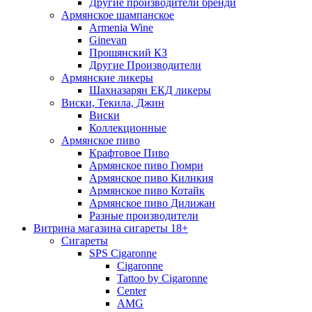
Другие производители бренди
Армянское шампанское
Armenia Wine
Ginevan
Прошянский КЗ
Другие Производители
Армянские ликеры
Шахназарян ЕКД ликеры
Виски, Текила, Джин
Виски
Коллекционные
Армянское пиво
Крафтовое Пиво
Армянское пиво Гюмри
Армянское пиво Киликия
Армянское пиво Котайк
Армянское пиво Дилижан
Разные производители
Витрина магазина сигареты 18+
Cигареты
SPS Cigaronne
Сigaronne
Tattoo by Cigaronne
Center
AMG