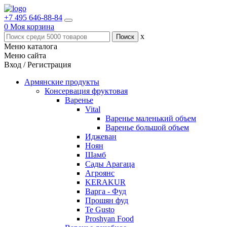
+7 495 646-88-84
0
Моя корзина
x
Меню каталога
Меню сайта
Вход / Регистрация
Армянские продукты
Консервация фруктовая
Варенье
Vital
Варенье маленький объем
Варенье большой объем
Иджеван
Ноян
Шамб
Сады Арагаца
Агроянс
KERAKUR
Варга - Фуд
Прошян фуд
Te Gusto
Proshyan Food