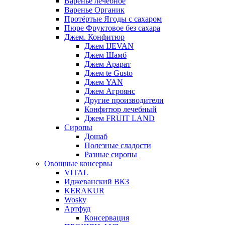
Варенье лечебное
Варенье Органик
Протёртые Ягоды с сахаром
Пюре Фруктовое без сахара
Джем. Конфитюр
Джем IJEVAN
Джем Шамб
Джем Арарат
Джем te Gusto
Джем YAN
Джем Агроянс
Другие производители
Конфитюр лечебный
Джем FRUIT LAND
Сиропы
Дошаб
Полезные сладости
Разные сиропы
Овощные консервы
VITAL
Иджеванский ВКЗ
KERAKUR
Wosky
Артфуд
Консервация