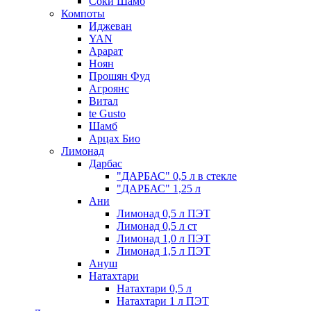
Соки Шамб
Компоты
Иджеван
YAN
Арарат
Ноян
Прошян Фуд
Агроянс
Витал
te Gusto
Шамб
Арцах Био
Лимонад
Дарбас
"ДАРБАС" 0,5 л в стекле
"ДАРБАС" 1,25 л
Ани
Лимонад 0,5 л ПЭТ
Лимонад 0,5 л ст
Лимонад 1,0 л ПЭТ
Лимонад 1,5 л ПЭТ
Ануш
Натахтари
Натахтари 0,5 л
Натахтари 1 л ПЭТ