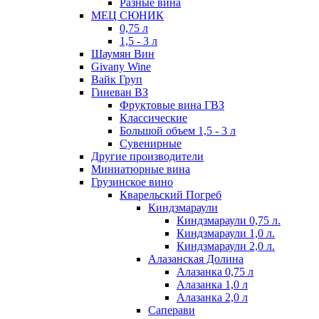
Разные вина
МЕЦ СЮНИК
0,75 л
1,5 - 3 л
Шаумян Вин
Givany Wine
Вайк Груп
Гиневан ВЗ
Фруктовые вина ГВЗ
Классические
Большой объем 1,5 - 3 л
Сувенирные
Другие производители
Миниатюрные вина
Грузинское вино
Кварельский Погреб
Киндзмараули
Киндзмараули 0,75 л.
Киндзмараули 1,0 л.
Киндзмараули 2,0 л.
Алазанская Долина
Алазанка 0,75 л
Алазанка 1,0 л
Алазанка 2,0 л
Саперави