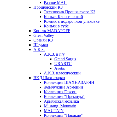
Разное МАП
Прошянский КЗ
Эксклюзив Прошянского КЗ
Коньяк Классический
Коньяк в подарочной упаковке
Коньяк в тубе
Коньяк MADATOFF
Great Valley
Оганян КЗ
Шаумян
А.К.З.
А.К.З. в п/у
Grand Sargis
URARTU
Avetis
А.К.З. классический
ВКД Шахназарян
Коллекция ШАХНАЗАРЯН
Жемчужина Армении
Коллекция Гаясон
Коллекция "Премиум"
Армянская мозаика
Mustang. Mountain
MAUTAIN
Коллекция "Паракар"