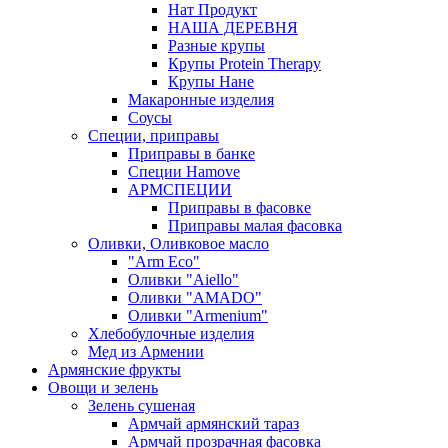
Нат Продукт
НАША ДЕРЕВНЯ
Разные крупы
Крупы Protein Therapy
Крупы Нане
Макаронные изделия
Соусы
Специи, приправы
Приправы в банке
Специи Hamove
АРМСПЕЦИИ
Приправы в фасовке
Приправы малая фасовка
Оливки, Оливковое масло
"Arm Eco"
Оливки "Aiello"
Оливки "AMADO"
Оливки "Armenium"
Хлебобулочные изделия
Мед из Армении
Армянские фрукты
Овощи и зелень
Зелень сушеная
Армчай армянский тараз
Армчай прозрачная фасовка