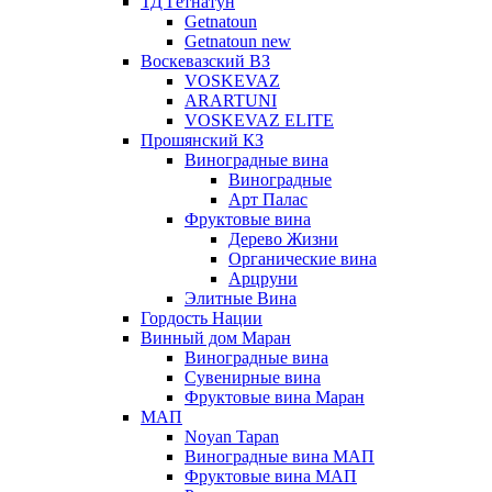
ТД Гетнатун
Getnatoun
Getnatoun new
Воскевазский ВЗ
VOSKEVAZ
ARARTUNI
VOSKEVAZ ELITE
Прошянский КЗ
Виноградные вина
Виноградные
Арт Палас
Фруктовые вина
Дерево Жизни
Органические вина
Арцруни
Элитные Вина
Гордость Нации
Винный дом Маран
Виноградные вина
Сувенирные вина
Фруктовые вина Маран
МАП
Noyan Tapan
Виноградные вина МАП
Фруктовые вина МАП