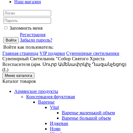
Наш магазин
Запомнить меня
Регистрация
Забыли пароль?
Войти как пользователь:
Главная страница
VIP подарки
Сувенирные светильники
Сувенирный Светильник "Собор Святого Христа
Всеспасителя (арм. Սուրբ Ամենափրկիչ Ղազանչեցոց)
(L)
Меню каталога
Каталог товаров
Армянские продукты
Консервация фруктовая
Варенье
Vital
Варенье маленький объем
Варенье большой объем
Иджеван
Ноян