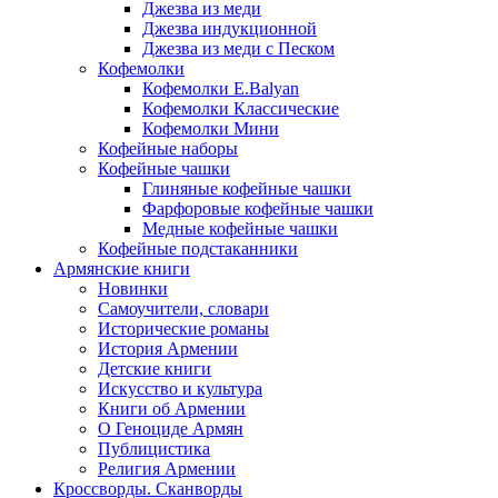
Джезва из меди
Джезва индукционной
Джезва из меди с Песком
Кофемолки
Кофемолки E.Balyan
Кофемолки Классические
Кофемолки Мини
Кофейные наборы
Кофейные чашки
Глиняные кофейные чашки
Фарфоровые кофейные чашки
Медные кофейные чашки
Кофейные подстаканники
Армянские книги
Новинки
Самоучители, словари
Исторические романы
История Армении
Детские книги
Иcкусство и культура
Книги об Армении
О Геноциде Армян
Публицистика
Религия Армении
Кроссворды. Сканворды