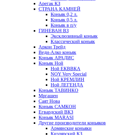
Арегак КЗ
СТРАНА КАМНЕЙ
Коньяк 0,2 л.
Коньяк 0,5 л.
Коньяк в п/у
ГИНЕВАН ВЗ
Эксклюзивный коньяк
Классический коньяк
Аркон Трейд
Веди-Алко коньяк
Коньяк АРАДИС
Коньяк Ной
Ной ЕКВВКА
NOY Very Special
Ной КРЕМЛИН
Ной ЛЕГЕНДА
Коньяк ТАВИНКО
Мргашен
Саят Нова
Коньяк САМКОН
Егвардский ВКЗ
Коньяк MARASI
Другие производители коньяков
Армянские коньяки
Кизлярский КЗ