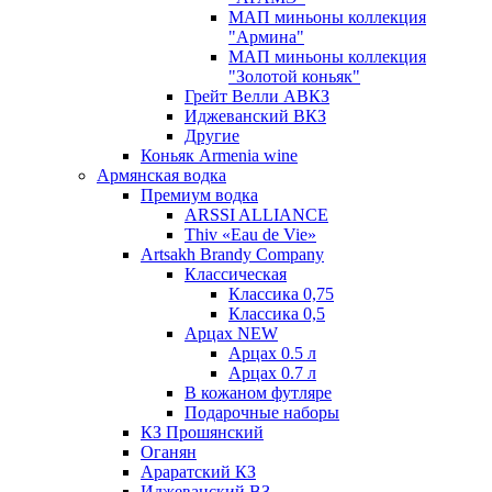
МАП миньоны коллекция
"Армина"
МАП миньоны коллекция
"Золотой коньяк"
Грейт Велли АВКЗ
Иджеванский ВКЗ
Другие
Коньяк Armenia wine
Армянская водка
Премиум водка
ARSSI ALLIANCE
Thiv «Eau de Vie»
Artsakh Brandy Company
Классическая
Классика 0,75
Классика 0,5
Арцах NEW
Арцах 0.5 л
Арцах 0.7 л
В кожаном футляре
Подарочные наборы
КЗ Прошянский
Оганян
Араратский КЗ
Иджеванский ВЗ