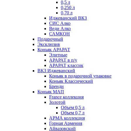
0,5 л
0,250 л
0,70 л
Иджеванский ВКЗ
СИС Алко
Веди Алко
САМКОН
Подарочный
Эксклюзив
Коньяк АРАРАТ
Элитные
АРАРАТ в п/у
АРАРАТ классик
ВКЗ Иджеванский
Коньяк в подарочной упаковке
Коньяк Классический
Бренди
Коньяк МАП
France коллекция
Золотой
Объем 0,5 л
Объем 0,7 л
АРМА коллекция
Горная Армения
Айвазовский