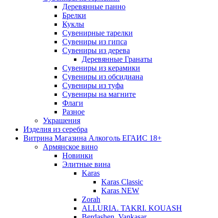
Деревянные панно
Брелки
Куклы
Сувенирные тарелки
Сувениры из гипса
Сувениры из дерева
Деревянные Гранаты
Сувениры из керамики
Сувениры из обсидиана
Сувениры из туфа
Сувениры на магните
Флаги
Разное
Украшения
Изделия из серебра
Витрина Магазина Алкоголь ЕГАИС 18+
Армянское вино
Новинки
Элитные вина
Karas
Karas Classic
Karas NEW
Zorah
ALLURIA. TAKRI. KOUASH
Berdashen. Vankasar