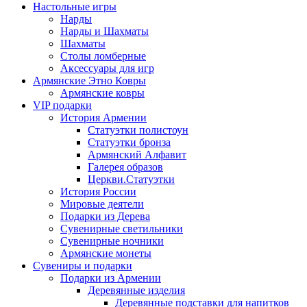
Настольные игры
Нарды
Нарды и Шахматы
Шахматы
Столы ломберные
Аксессуары для игр
Армянские Этно Ковры
Армянские ковры
VIP подарки
История Армении
Статуэтки полистоун
Статуэтки бронза
Армянский Алфавит
Галерея образов
Церкви.Статуэтки
История России
Мировые деятели
Подарки из Дерева
Сувенирные светильники
Сувенирные ночники
Армянские монеты
Сувениры и подарки
Подарки из Армении
Деревянные изделия
Деревянные подставки для напитков