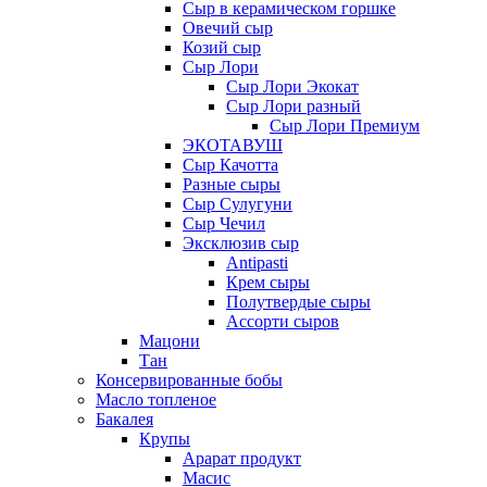
Сыр в керамическом горшке
Овечий сыр
Козий сыр
Сыр Лори
Сыр Лори Экокат
Сыр Лори разный
Сыр Лори Премиум
ЭКОТАВУШ
Сыр Качотта
Разные сыры
Сыр Сулугуни
Сыр Чечил
Эксклюзив сыр
Antipasti
Крем сыры
Полутвердые сыры
Ассорти сыров
Мацони
Тан
Консервированные бобы
Масло топленое
Бакалея
Крупы
Арарат продукт
Масис