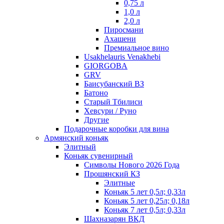
0,75 л
1,0 л
2,0 л
Пиросмани
Ахашени
Премиальное вино
Usakhelauris Venakhebi
GIORGOBA
GRV
Баисубанский ВЗ
Батоно
Старый Тбилиси
Хевсури / Руно
Другие
Подарочные коробки для вина
Армянский коньяк
Элитный
Коньяк сувенирный
Символы Нового 2026 Года
Прошянский КЗ
Элитные
Коньяк 5 лет 0,5л; 0,33л
Коньяк 5 лет 0,25л; 0,18л
Коньяк 7 лет 0,5л; 0,33л
Шахназарян ВКД