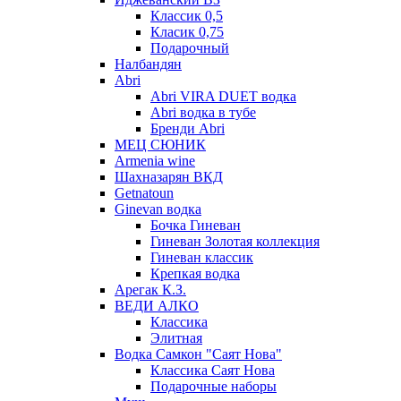
Классик 0,5
Класик 0,75
Подарочный
Налбандян
Abri
Abri VIRA DUET водка
Abri водка в тубе
Бренди Abri
МЕЦ СЮНИК
Armenia wine
Шахназарян ВКД
Getnatoun
Ginevan водка
Бочка Гиневан
Гиневан Золотая коллекция
Гиневан классик
Крепкая водка
Арегак К.З.
ВЕДИ АЛКО
Классика
Элитная
Водка Самкон "Саят Нова"
Классика Саят Нова
Подарочные наборы