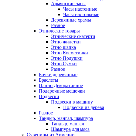
Армянские часы
Часы настенные
Часы настольные
Деревянные храмы
Разное
Этнические товары
Этнические скатерти
Этно жилетки
Этно шапка
Этно Косметички
Этно Подушки
Этно Сумки
Разное
Бочки деревянные
Браслеты
Панно Декоративное
Подарочные мешочки
Подвески
Подвески в машину
Подвески из дерева
Разное
Тандыр, мангал, шампура
Тандыр, мангал
Шампура для мяса
Сувениры из Армении