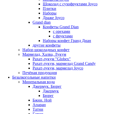
Шоколад с сухофруктами Joyco
Плитки
Наборы
Драже Joyco
Grand dian
Конфеты Grand Dian
с орехами
с фруктами
Наборы конфет Гранд Диан
другие конфеты
Набор шоколадных конфет
Мармелад, Халва, Лукум
Рахат-лукум "Globex"
Рахат-лукум, мармелад Grand Candy
Рахат-лукум, мармелад Joyco
Печёная продукция
Безалкогольные напитки
Минеральная вода
Джермук. Бюрег
Джермук
Бюрег
Бжни. Ной
Апаран
Татни
Гарни