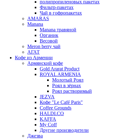
полипропиленовых пакетах
Фильтр-пакетах
Чай в гофропакетах
AMARAS
Manana
Manana травяной
Органик
Весовой
Meron berry чай
АГАТ
Кофе из Армении
Армянский кофе
Gold Ararat Product
ROYAL ARMENIA
Молотый Роял
Роял в зёрнах
Роял растворимый
JEZVA
Кофе "Le Café Paris"
Coffee Grounds
HALDI.CO
KAFFA
My Coff
Другие производители
Джезва