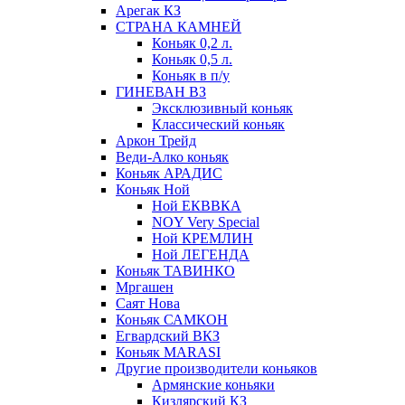
Арегак КЗ
СТРАНА КАМНЕЙ
Коньяк 0,2 л.
Коньяк 0,5 л.
Коньяк в п/у
ГИНЕВАН ВЗ
Эксклюзивный коньяк
Классический коньяк
Аркон Трейд
Веди-Алко коньяк
Коньяк АРАДИС
Коньяк Ной
Ной ЕКВВКА
NOY Very Special
Ной КРЕМЛИН
Ной ЛЕГЕНДА
Коньяк ТАВИНКО
Мргашен
Саят Нова
Коньяк САМКОН
Егвардский ВКЗ
Коньяк MARASI
Другие производители коньяков
Армянские коньяки
Кизлярский КЗ