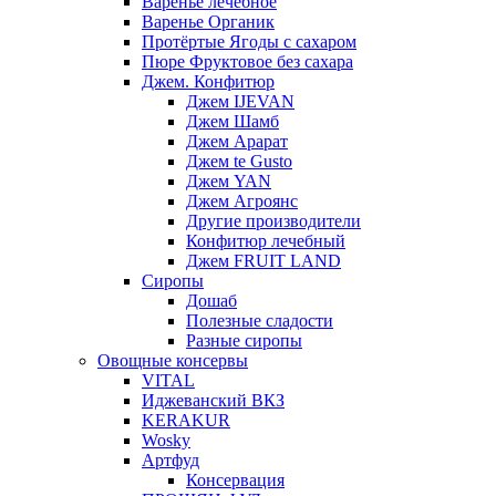
Варенье лечебное
Варенье Органик
Протёртые Ягоды с сахаром
Пюре Фруктовое без сахара
Джем. Конфитюр
Джем IJEVAN
Джем Шамб
Джем Арарат
Джем te Gusto
Джем YAN
Джем Агроянс
Другие производители
Конфитюр лечебный
Джем FRUIT LAND
Сиропы
Дошаб
Полезные сладости
Разные сиропы
Овощные консервы
VITAL
Иджеванский ВКЗ
KERAKUR
Wosky
Артфуд
Консервация