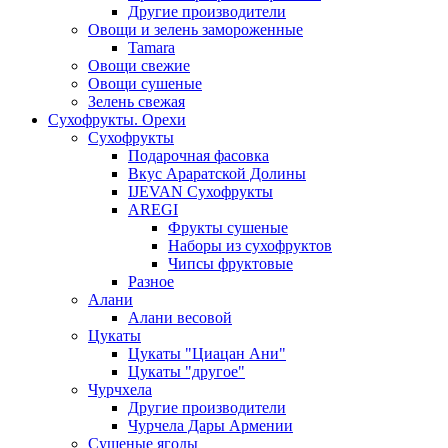
Другие производители
Овощи и зелень замороженные
Tamara
Овощи свежие
Овощи сушеные
Зелень свежая
Сухофрукты. Орехи
Сухофрукты
Подарочная фасовка
Вкус Араратской Долины
IJEVAN Сухофрукты
AREGI
Фрукты сушеные
Наборы из сухофруктов
Чипсы фруктовые
Разное
Алани
Алани весовой
Цукаты
Цукаты "Циацан Ани"
Цукаты "другое"
Чурчхела
Другие производители
Чурчела Дары Армении
Сушеные ягоды