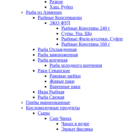
Разное
Хаш. Рубец
Рыба из Армении
Рыбные Консервации
ЭКО ФУД
Рыбные Консервы 240 г
Супы. Уха. Щи
Рыбные Филе-кусочки. Суфле
Рыбные Консервы 160 г
Рыба Охлажденная
Рыба замороженная
Рыба копченая
Рыба холодного копчения
Раки Севанские
Раковые шейки
Живые раки
Варенные раки
Икра Рыбная
Рыба Свежая
Грибы маринованные
Кисломолочные продукты
Сыры
Сыр Чанах
Чанах в ведре
Экокат фасовка