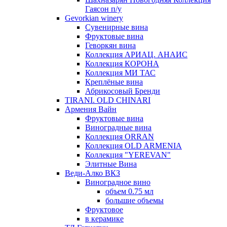
Гаясон п/у
Gevorkian winery
Сувенирные вина
Фруктовые вина
Геворкян вина
Коллекция АРИАЦ. АНАИС
Коллекция КОРОНА
Коллекция МИ ТАС
Креплёные вина
Абрикосовый Бренди
TIRANI. OLD CHINARI
Армения Вайн
Фруктовые вина
Виноградные вина
Коллекция ORRAN
Коллекция OLD ARMENIA
Коллекция "YEREVAN"
Элитные Вина
Веди-Алко ВКЗ
Виноградное вино
объем 0.75 мл
большие объемы
Фруктовое
в керамике