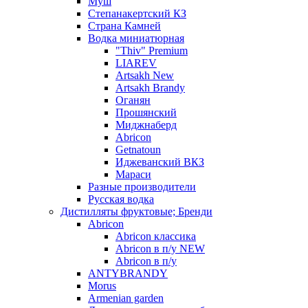
Муш
Степанакертский КЗ
Страна Камней
Водка миниатюрная
"Thiv" Premium
LIAREV
Artsakh New
Artsakh Brandy
Оганян
Прошянский
Миджнаберд
Abricon
Getnatoun
Иджеванский ВКЗ
Мараси
Разные производители
Русская водка
Дистилляты фруктовые; Бренди
Abricon
Abricon классика
Abricon в п/у NEW
Abricon в п/у
ANTYBRANDY
Morus
Armenian garden