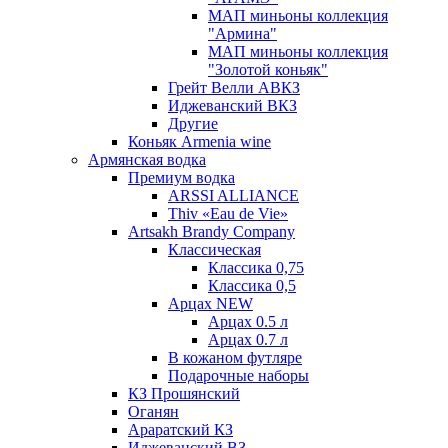
МАП миньоны коллекция
"Армина"
МАП миньоны коллекция
"Золотой коньяк"
Грейт Велли АВКЗ
Иджеванский ВКЗ
Другие
Коньяк Armenia wine
Армянская водка
Премиум водка
ARSSI ALLIANCE
Thiv «Eau de Vie»
Artsakh Brandy Company
Классическая
Классика 0,75
Классика 0,5
Арцах NEW
Арцах 0.5 л
Арцах 0.7 л
В кожаном футляре
Подарочные наборы
КЗ Прошянский
Оганян
Араратский КЗ
Иджеванский ВЗ