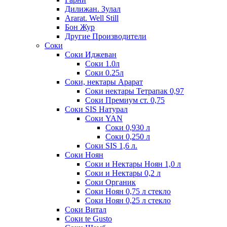
Дилижан. Зулал
Ararat. Well Still
Бон Жур
Другие Производители
Соки
Соки Иджеван
Соки 1.0л
Соки 0.25л
Соки, нектары Арарат
Соки нектары Тетрапак 0,97
Соки Премиум ст. 0,75
Соки SIS Натурал
Соки YAN
Соки 0,930 л
Соки 0,250 л
Соки SIS 1,6 л.
Соки Ноян
Соки и Нектары Ноян 1,0 л
Соки и Нектары 0,2 л
Соки Органик
Соки Ноян 0,75 л стекло
Соки Ноян 0,25 л стекло
Соки Витал
Соки te Gusto