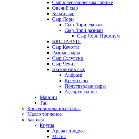
Сыр в керамическом горшке
Овечий сыр
Козий сыр
Сыр Лори
Сыр Лори Экокат
Сыр Лори разный
Сыр Лори Премиум
ЭКОТАВУШ
Сыр Качотта
Разные сыры
Сыр Сулугуни
Сыр Чечил
Эксклюзив сыр
Antipasti
Крем сыры
Полутвердые сыры
Ассорти сыров
Мацони
Тан
Консервированные бобы
Масло топленое
Бакалея
Крупы
Арарат продукт
Масис