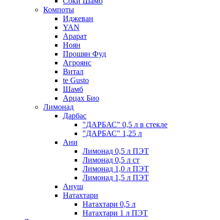
Соки Шамб
Компоты
Иджеван
YAN
Арарат
Ноян
Прошян Фуд
Агроянс
Витал
te Gusto
Шамб
Арцах Био
Лимонад
Дарбас
"ДАРБАС" 0,5 л в стекле
"ДАРБАС" 1,25 л
Ани
Лимонад 0,5 л ПЭТ
Лимонад 0,5 л ст
Лимонад 1,0 л ПЭТ
Лимонад 1,5 л ПЭТ
Ануш
Натахтари
Натахтари 0,5 л
Натахтари 1 л ПЭТ