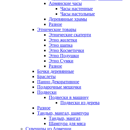
Армянские часы
Часы настенные
Часы настольные
Деревянные храмы
Разное
Этнические товары
Этнические скатерти
Этно жилетки
Этно шапка
Этно Косметички
Этно Подушки
Этно Сумки
Разное
Бочки деревянные
Браслеты
Панно Декоративное
Подарочные мешочки
Подвески
Подвески в машину
Подвески из дерева
Разное
Тандыр, мангал, шампура
Тандыр, мангал
Шампура для мяса
Сувениры из Армении