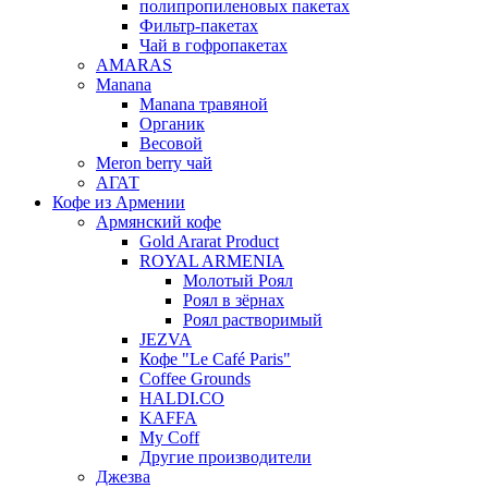
полипропиленовых пакетах
Фильтр-пакетах
Чай в гофропакетах
AMARAS
Manana
Manana травяной
Органик
Весовой
Meron berry чай
АГАТ
Кофе из Армении
Армянский кофе
Gold Ararat Product
ROYAL ARMENIA
Молотый Роял
Роял в зёрнах
Роял растворимый
JEZVA
Кофе "Le Café Paris"
Coffee Grounds
HALDI.CO
KAFFA
My Coff
Другие производители
Джезва