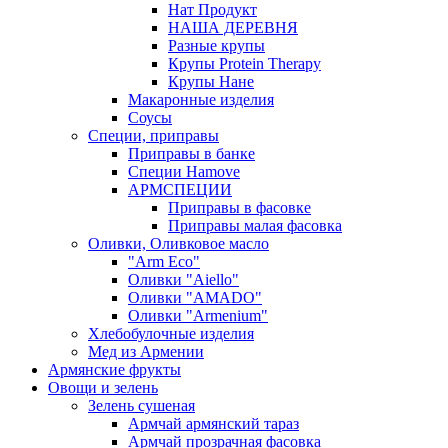
Нат Продукт
НАША ДЕРЕВНЯ
Разные крупы
Крупы Protein Therapy
Крупы Нане
Макаронные изделия
Соусы
Специи, приправы
Приправы в банке
Специи Hamove
АРМСПЕЦИИ
Приправы в фасовке
Приправы малая фасовка
Оливки, Оливковое масло
"Arm Eco"
Оливки "Aiello"
Оливки "AMADO"
Оливки "Armenium"
Хлебобулочные изделия
Мед из Армении
Армянские фрукты
Овощи и зелень
Зелень сушеная
Армчай армянский тараз
Армчай прозрачная фасовка