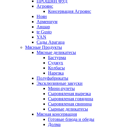
ПРОШЯН ФУД
Агроянс
Консервация Агроянс
Ноян
Армениум
Авшар
te Gusto
YAN
Сады Арагаца
Мясные Продукты
Мясные деликатесы
Бастурма
Суджух
Колбасы
Нарезка
Полуфабрикаты
Эксклюзивные закуски
Мини-рулеты
Сыровяленая вырезка
Сыровяленая говядина
Сыровяленая свинина
Сырные деликатесы
Мясная консервация
Готовые блюда и обеды
Долма