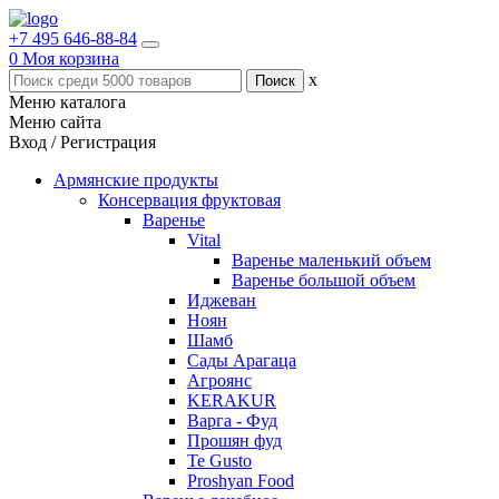
+7 495 646-88-84
0
Моя корзина
x
Меню каталога
Меню сайта
Вход / Регистрация
Армянские продукты
Консервация фруктовая
Варенье
Vital
Варенье маленький объем
Варенье большой объем
Иджеван
Ноян
Шамб
Сады Арагаца
Агроянс
KERAKUR
Варга - Фуд
Прошян фуд
Te Gusto
Proshyan Food