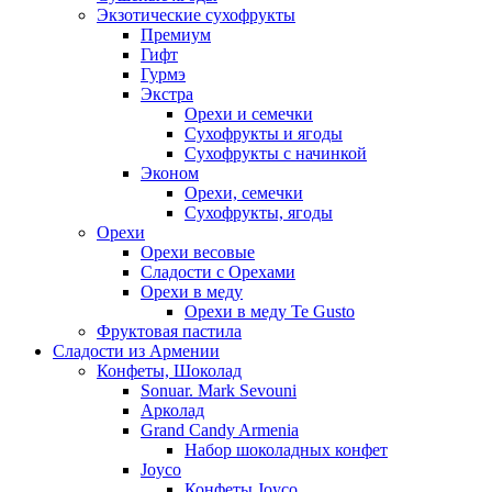
Экзотические сухофрукты
Премиум
Гифт
Гурмэ
Экстра
Орехи и семечки
Сухофрукты и ягоды
Сухофрукты с начинкой
Эконом
Орехи, семечки
Сухофрукты, ягоды
Орехи
Орехи весовые
Сладости с Орехами
Орехи в меду
Орехи в меду Te Gusto
Фруктовая пастила
Сладости из Армении
Конфеты, Шоколад
Sonuar. Mark Sevouni
Арколад
Grand Candy Armenia
Набор шоколадных конфет
Joyco
Конфеты Joyco