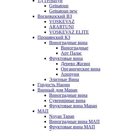
ТД Гетнатун
Getnatoun
Getnatoun new
Воскевазский ВЗ
VOSKEVAZ
ARARTUNI
VOSKEVAZ ELITE
Прошянский КЗ
Виноградные вина
Виноградные
Арт Палас
Фруктовые вина
Дерево Жизни
Органические вина
Арцруни
Элитные Вина
Гордость Нации
Винный дом Маран
Виноградные вина
Сувенирные вина
Фруктовые вина Маран
МАП
Noyan Tapan
Виноградные вина МАП
Фруктовые вина МАП