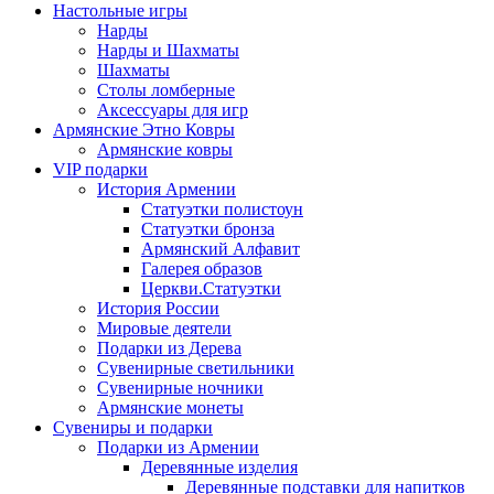
Настольные игры
Нарды
Нарды и Шахматы
Шахматы
Столы ломберные
Аксессуары для игр
Армянские Этно Ковры
Армянские ковры
VIP подарки
История Армении
Статуэтки полистоун
Статуэтки бронза
Армянский Алфавит
Галерея образов
Церкви.Статуэтки
История России
Мировые деятели
Подарки из Дерева
Сувенирные светильники
Сувенирные ночники
Армянские монеты
Сувениры и подарки
Подарки из Армении
Деревянные изделия
Деревянные подставки для напитков