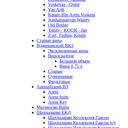
Voskevaz - Qotot
Van Ardi
Kataro.Hin Areni.Voskeni
Jraghatspanyan Winery
Old Bridge
Trinity - KOOR - Jan
Z'art, Tushpa, Keush
Старые вина
Иджеванский ВК3
Эксклюзивные вина
Виноградное
Большой объем
Вина 0,75 л
Старые
Сувенирные
Фруктовые
Аренийский ВЗ
Areni
Areni fruits
Areni Key
Матевосян Вайн
Шахназарян ЕКД
Шахназарян Коллекция Гаясон
Шахназарян Коллекция Гаясон п/у
Шахназарян Новогодняя Коллекция