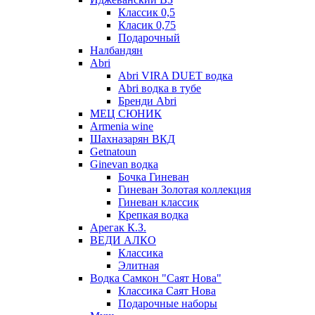
Классик 0,5
Класик 0,75
Подарочный
Налбандян
Abri
Abri VIRA DUET водка
Abri водка в тубе
Бренди Abri
МЕЦ СЮНИК
Armenia wine
Шахназарян ВКД
Getnatoun
Ginevan водка
Бочка Гиневан
Гиневан Золотая коллекция
Гиневан классик
Крепкая водка
Арегак К.З.
ВЕДИ АЛКО
Классика
Элитная
Водка Самкон "Саят Нова"
Классика Саят Нова
Подарочные наборы