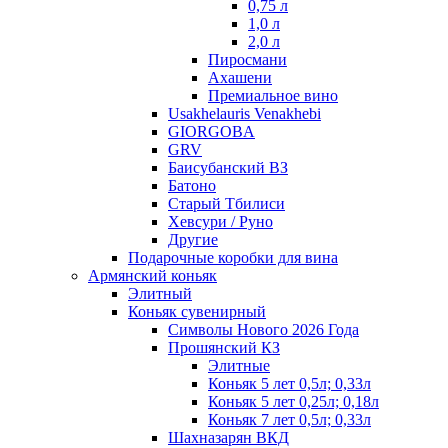
0,75 л
1,0 л
2,0 л
Пиросмани
Ахашени
Премиальное вино
Usakhelauris Venakhebi
GIORGOBA
GRV
Баисубанский ВЗ
Батоно
Старый Тбилиси
Хевсури / Руно
Другие
Подарочные коробки для вина
Армянский коньяк
Элитный
Коньяк сувенирный
Символы Нового 2026 Года
Прошянский КЗ
Элитные
Коньяк 5 лет 0,5л; 0,33л
Коньяк 5 лет 0,25л; 0,18л
Коньяк 7 лет 0,5л; 0,33л
Шахназарян ВКД