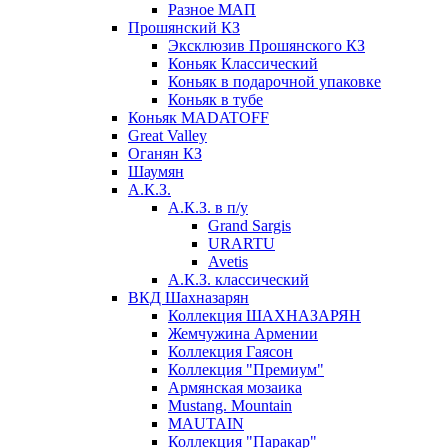
Разное МАП
Прошянский КЗ
Эксклюзив Прошянского КЗ
Коньяк Классический
Коньяк в подарочной упаковке
Коньяк в тубе
Коньяк MADATOFF
Great Valley
Оганян КЗ
Шаумян
А.К.З.
А.К.З. в п/у
Grand Sargis
URARTU
Avetis
А.К.З. классический
ВКД Шахназарян
Коллекция ШАХНАЗАРЯН
Жемчужина Армении
Коллекция Гаясон
Коллекция "Премиум"
Армянская мозаика
Mustang. Mountain
MAUTAIN
Коллекция "Паракар"