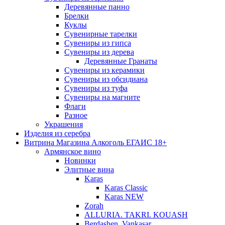
Деревянные панно
Брелки
Куклы
Сувенирные тарелки
Сувениры из гипса
Сувениры из дерева
Деревянные Гранаты
Сувениры из керамики
Сувениры из обсидиана
Сувениры из туфа
Сувениры на магните
Флаги
Разное
Украшения
Изделия из серебра
Витрина Магазина Алкоголь ЕГАИС 18+
Армянское вино
Новинки
Элитные вина
Karas
Karas Classic
Karas NEW
Zorah
ALLURIA. TAKRI. KOUASH
Berdashen. Vankasar