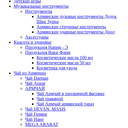
Детские игры
Музыкальные инструменты
Инструменты
Армянские духовые инструменты Дудук
Шви Зурна
Армянские струнные инструменты
Армянские ударные инструменты Доол
Аксессуары
Красота и здоровье
Продукция Нарин - Э
Продукция Ваки Фарм
Косметические масла 100 мл
Косметические масла 50 мл
Косметика для ухода
Чай из Армении
Чай Darman
Чай Ararat
АРМЧАЙ
Чай Армчай в прозрачной фасовке
Чай травяной
Чай Армчай армянский тараз
Чай IJEVAN. MASIS
Чай Гюмри
Чай Нане
MEGA ARARAT