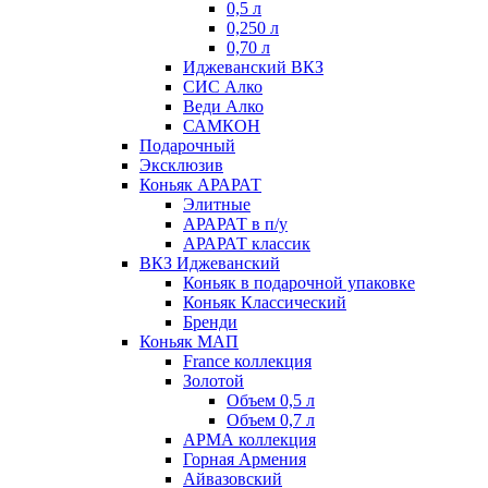
0,5 л
0,250 л
0,70 л
Иджеванский ВКЗ
СИС Алко
Веди Алко
САМКОН
Подарочный
Эксклюзив
Коньяк АРАРАТ
Элитные
АРАРАТ в п/у
АРАРАТ классик
ВКЗ Иджеванский
Коньяк в подарочной упаковке
Коньяк Классический
Бренди
Коньяк МАП
France коллекция
Золотой
Объем 0,5 л
Объем 0,7 л
АРМА коллекция
Горная Армения
Айвазовский