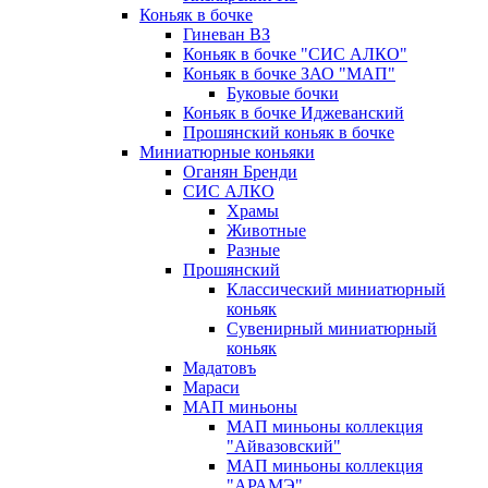
Коньяк в бочке
Гиневан ВЗ
Коньяк в бочке "СИС АЛКО"
Коньяк в бочке ЗАО "МАП"
Буковые бочки
Коньяк в бочке Иджеванский
Прошянский коньяк в бочке
Миниатюрные коньяки
Оганян Бренди
СИС АЛКО
Храмы
Животные
Разные
Прошянский
Классический миниатюрный
коньяк
Сувенирный миниатюрный
коньяк
Мадатовъ
Мараси
МАП миньоны
МАП миньоны коллекция
"Айвазовский"
МАП миньоны коллекция
"АРАМЭ"