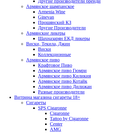
Другие производители бренди
Армянское шампанское
Armenia Wine
Ginevan
Прошянский КЗ
Другие Производители
Армянские ликеры
Шахназарян ЕКД ликеры
Виски, Текила, Джин
Виски
Коллекционные
Армянское пиво
Крафтовое Пиво
Армянское пиво Гюмри
Армянское пиво Киликия
Армянское пиво Котайк
Армянское пиво Дилижан
Разные производители
Витрина магазина сигареты 18+
Cигареты
SPS Cigaronne
Сigaronne
Tattoo by Cigaronne
Center
AMG