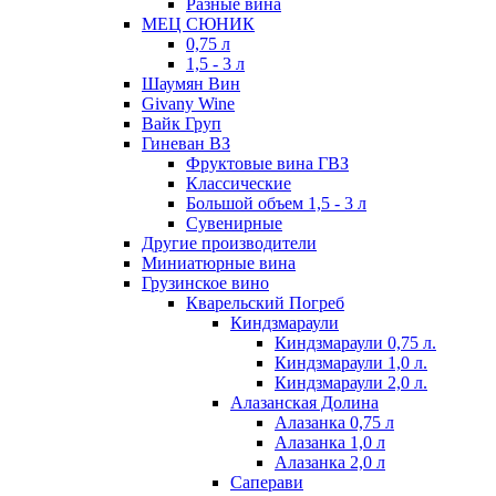
Разные вина
МЕЦ СЮНИК
0,75 л
1,5 - 3 л
Шаумян Вин
Givany Wine
Вайк Груп
Гиневан ВЗ
Фруктовые вина ГВЗ
Классические
Большой объем 1,5 - 3 л
Сувенирные
Другие производители
Миниатюрные вина
Грузинское вино
Кварельский Погреб
Киндзмараули
Киндзмараули 0,75 л.
Киндзмараули 1,0 л.
Киндзмараули 2,0 л.
Алазанская Долина
Алазанка 0,75 л
Алазанка 1,0 л
Алазанка 2,0 л
Саперави