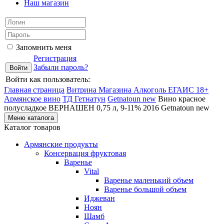
Наш магазин
Запомнить меня
Регистрация
Забыли пароль?
Войти как пользователь:
Главная страница
Витрина Магазина Алкоголь ЕГАИС 18+
Армянское вино
ТД Гетнатун
Getnatoun new
Вино красное
полусладкое ВЕРНАШЕН 0,75 л, 9-11% 2016 Getnatoun new
Меню каталога
Каталог товаров
Армянские продукты
Консервация фруктовая
Варенье
Vital
Варенье маленький объем
Варенье большой объем
Иджеван
Ноян
Шамб