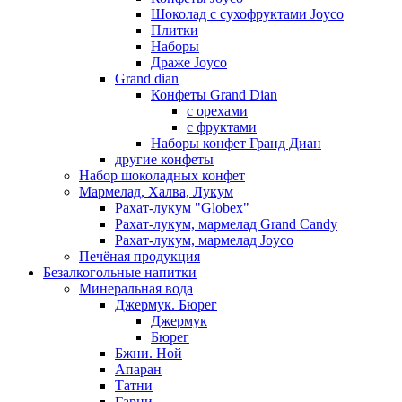
Шоколад с сухофруктами Joyco
Плитки
Наборы
Драже Joyco
Grand dian
Конфеты Grand Dian
с орехами
с фруктами
Наборы конфет Гранд Диан
другие конфеты
Набор шоколадных конфет
Мармелад, Халва, Лукум
Рахат-лукум "Globex"
Рахат-лукум, мармелад Grand Candy
Рахат-лукум, мармелад Joyco
Печёная продукция
Безалкогольные напитки
Минеральная вода
Джермук. Бюрег
Джермук
Бюрег
Бжни. Ной
Апаран
Татни
Гарни