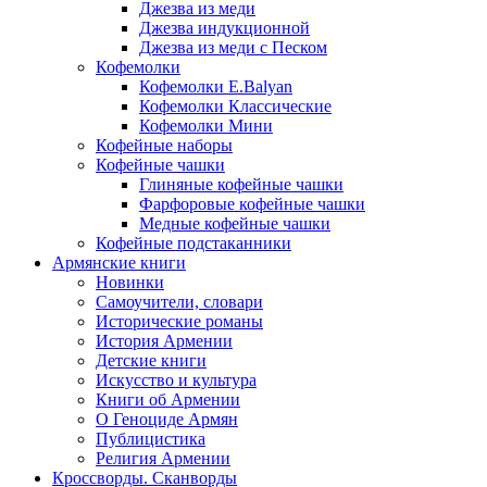
Джезва из меди
Джезва индукционной
Джезва из меди с Песком
Кофемолки
Кофемолки E.Balyan
Кофемолки Классические
Кофемолки Мини
Кофейные наборы
Кофейные чашки
Глиняные кофейные чашки
Фарфоровые кофейные чашки
Медные кофейные чашки
Кофейные подстаканники
Армянские книги
Новинки
Самоучители, словари
Исторические романы
История Армении
Детские книги
Иcкусство и культура
Книги об Армении
О Геноциде Армян
Публицистика
Религия Армении
Кроссворды. Сканворды