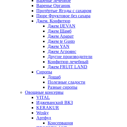
Варенье лечебное
Варенье Органик
Протёртые Ягоды с сахаром
Пюре Фруктовое без сахара
Джем. Конфитюр
Джем IJEVAN
Джем Шамб
Джем Арарат
Джем te Gusto
Джем YAN
Джем Агроянс
Другие производители
Конфитюр лечебный
Джем FRUIT LAND
Сиропы
Дошаб
Полезные сладости
Разные сиропы
Овощные консервы
VITAL
Иджеванский ВКЗ
KERAKUR
Wosky
Артфуд
Консервация