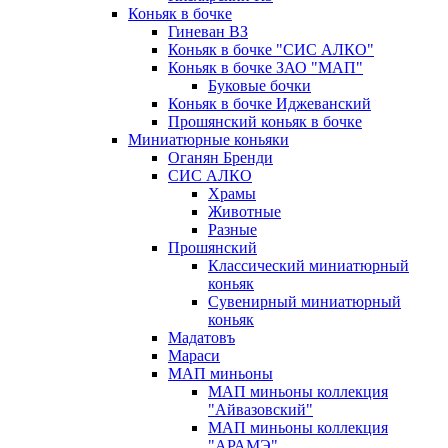
Коньяк в бочке
Гиневан ВЗ
Коньяк в бочке "СИС АЛКО"
Коньяк в бочке ЗАО "МАП"
Буковые бочки
Коньяк в бочке Иджеванский
Прошянский коньяк в бочке
Миниатюрные коньяки
Оганян Бренди
СИС АЛКО
Храмы
Животные
Разные
Прошянский
Классический миниатюрный
коньяк
Сувенирный миниатюрный
коньяк
Мадатовъ
Мараси
МАП миньоны
МАП миньоны коллекция
"Айвазовский"
МАП миньоны коллекция
"АРАМЭ"