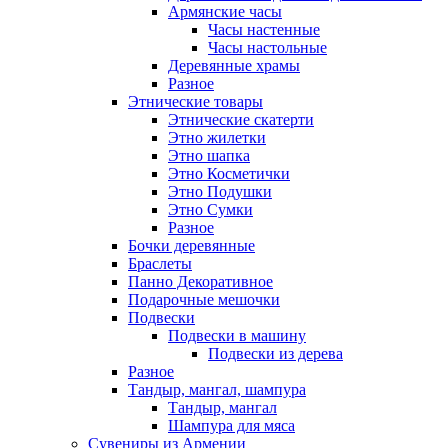
Армянские часы
Часы настенные
Часы настольные
Деревянные храмы
Разное
Этнические товары
Этнические скатерти
Этно жилетки
Этно шапка
Этно Косметички
Этно Подушки
Этно Сумки
Разное
Бочки деревянные
Браслеты
Панно Декоративное
Подарочные мешочки
Подвески
Подвески в машину
Подвески из дерева
Разное
Тандыр, мангал, шампура
Тандыр, мангал
Шампура для мяса
Сувениры из Армении