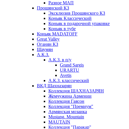
Разное МАП
Прошянский КЗ
Эксклюзив Прошянского КЗ
Коньяк Классический
Коньяк в подарочной упаковке
Коньяк в тубе
Коньяк MADATOFF
Great Valley
Оганян КЗ
Шаумян
А.К.З.
А.К.З. в п/у
Grand Sargis
URARTU
Avetis
А.К.З. классический
ВКД Шахназарян
Коллекция ШАХНАЗАРЯН
Жемчужина Армении
Коллекция Гаясон
Коллекция "Премиум"
Армянская мозаика
Mustang. Mountain
MAUTAIN
Коллекция "Паракар"