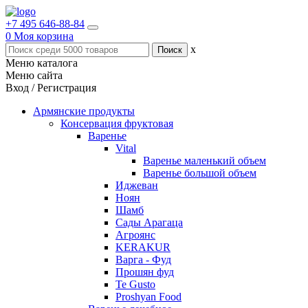
+7 495 646-88-84
0
Моя корзина
x
Меню каталога
Меню сайта
Вход / Регистрация
Армянские продукты
Консервация фруктовая
Варенье
Vital
Варенье маленький объем
Варенье большой объем
Иджеван
Ноян
Шамб
Сады Арагаца
Агроянс
KERAKUR
Варга - Фуд
Прошян фуд
Te Gusto
Proshyan Food