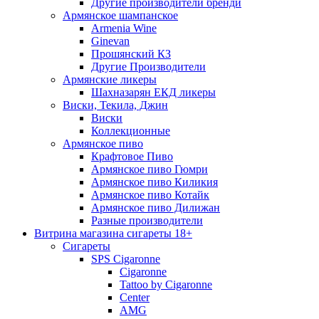
Другие производители бренди
Армянское шампанское
Armenia Wine
Ginevan
Прошянский КЗ
Другие Производители
Армянские ликеры
Шахназарян ЕКД ликеры
Виски, Текила, Джин
Виски
Коллекционные
Армянское пиво
Крафтовое Пиво
Армянское пиво Гюмри
Армянское пиво Киликия
Армянское пиво Котайк
Армянское пиво Дилижан
Разные производители
Витрина магазина сигареты 18+
Cигареты
SPS Cigaronne
Сigaronne
Tattoo by Cigaronne
Center
AMG