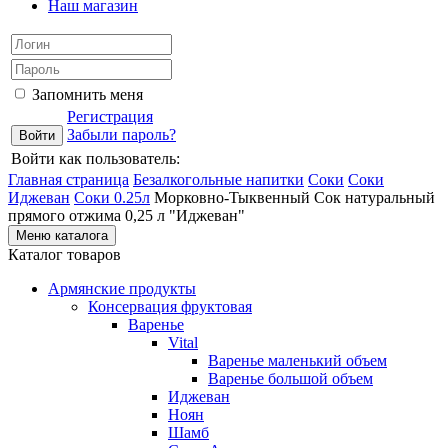
Наш магазин
Запомнить меня
Регистрация
Забыли пароль?
Войти как пользователь:
Главная страница
Безалкогольные напитки
Соки
Соки
Иджеван
Соки 0.25л
Морковно-Тыквенный Сок натуральный
прямого отжима 0,25 л "Иджеван"
Меню каталога
Каталог товаров
Армянские продукты
Консервация фруктовая
Варенье
Vital
Варенье маленький объем
Варенье большой объем
Иджеван
Ноян
Шамб