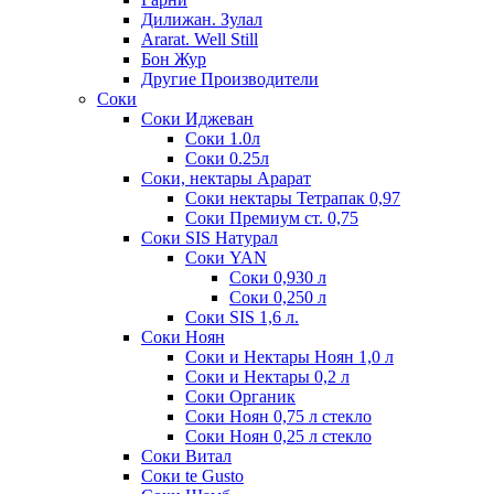
Дилижан. Зулал
Ararat. Well Still
Бон Жур
Другие Производители
Соки
Соки Иджеван
Соки 1.0л
Соки 0.25л
Соки, нектары Арарат
Соки нектары Тетрапак 0,97
Соки Премиум ст. 0,75
Соки SIS Натурал
Соки YAN
Соки 0,930 л
Соки 0,250 л
Соки SIS 1,6 л.
Соки Ноян
Соки и Нектары Ноян 1,0 л
Соки и Нектары 0,2 л
Соки Органик
Соки Ноян 0,75 л стекло
Соки Ноян 0,25 л стекло
Соки Витал
Соки te Gusto