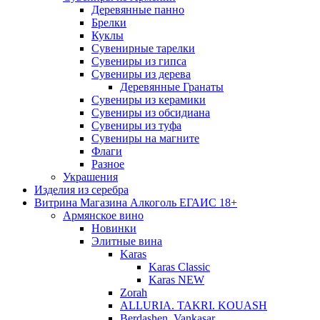
Деревянные панно
Брелки
Куклы
Сувенирные тарелки
Сувениры из гипса
Сувениры из дерева
Деревянные Гранаты
Сувениры из керамики
Сувениры из обсидиана
Сувениры из туфа
Сувениры на магните
Флаги
Разное
Украшения
Изделия из серебра
Витрина Магазина Алкоголь ЕГАИС 18+
Армянское вино
Новинки
Элитные вина
Karas
Karas Classic
Karas NEW
Zorah
ALLURIA. TAKRI. KOUASH
Berdashen. Vankasar