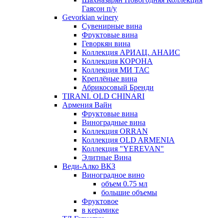
Гаясон п/у
Gevorkian winery
Сувенирные вина
Фруктовые вина
Геворкян вина
Коллекция АРИАЦ. АНАИС
Коллекция КОРОНА
Коллекция МИ ТАС
Креплёные вина
Абрикосовый Бренди
TIRANI. OLD CHINARI
Армения Вайн
Фруктовые вина
Виноградные вина
Коллекция ORRAN
Коллекция OLD ARMENIA
Коллекция "YEREVAN"
Элитные Вина
Веди-Алко ВКЗ
Виноградное вино
объем 0.75 мл
большие объемы
Фруктовое
в керамике