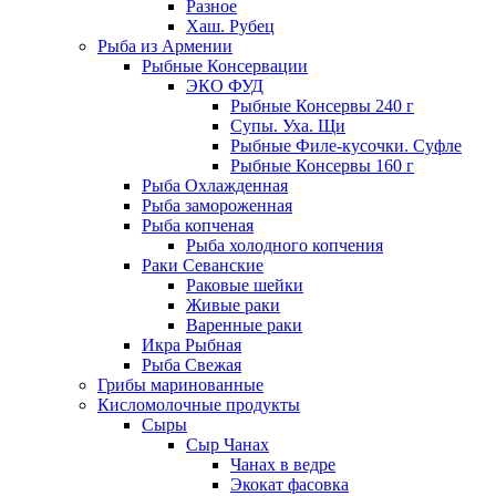
Разное
Хаш. Рубец
Рыба из Армении
Рыбные Консервации
ЭКО ФУД
Рыбные Консервы 240 г
Супы. Уха. Щи
Рыбные Филе-кусочки. Суфле
Рыбные Консервы 160 г
Рыба Охлажденная
Рыба замороженная
Рыба копченая
Рыба холодного копчения
Раки Севанские
Раковые шейки
Живые раки
Варенные раки
Икра Рыбная
Рыба Свежая
Грибы маринованные
Кисломолочные продукты
Сыры
Сыр Чанах
Чанах в ведре
Экокат фасовка