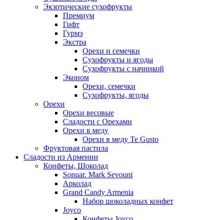
Экзотические сухофрукты
Премиум
Гифт
Гурмэ
Экстра
Орехи и семечки
Сухофрукты и ягоды
Сухофрукты с начинкой
Эконом
Орехи, семечки
Сухофрукты, ягоды
Орехи
Орехи весовые
Сладости с Орехами
Орехи в меду
Орехи в меду Te Gusto
Фруктовая пастила
Сладости из Армении
Конфеты, Шоколад
Sonuar. Mark Sevouni
Арколад
Grand Candy Armenia
Набор шоколадных конфет
Joyco
Конфеты Joyco