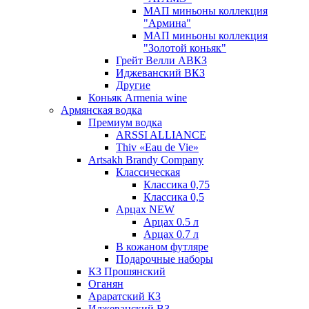
МАП миньоны коллекция
"Армина"
МАП миньоны коллекция
"Золотой коньяк"
Грейт Велли АВКЗ
Иджеванский ВКЗ
Другие
Коньяк Armenia wine
Армянская водка
Премиум водка
ARSSI ALLIANCE
Thiv «Eau de Vie»
Artsakh Brandy Company
Классическая
Классика 0,75
Классика 0,5
Арцах NEW
Арцах 0.5 л
Арцах 0.7 л
В кожаном футляре
Подарочные наборы
КЗ Прошянский
Оганян
Араратский КЗ
Иджеванский ВЗ