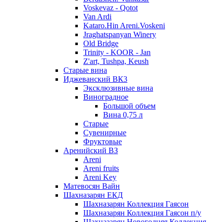
Voskevaz - Qotot
Van Ardi
Kataro.Hin Areni.Voskeni
Jraghatspanyan Winery
Old Bridge
Trinity - KOOR - Jan
Z'art, Tushpa, Keush
Старые вина
Иджеванский ВК3
Эксклюзивные вина
Виноградное
Большой объем
Вина 0,75 л
Старые
Сувенирные
Фруктовые
Аренийский ВЗ
Areni
Areni fruits
Areni Key
Матевосян Вайн
Шахназарян ЕКД
Шахназарян Коллекция Гаясон
Шахназарян Коллекция Гаясон п/у
Шахназарян Новогодняя Коллекция