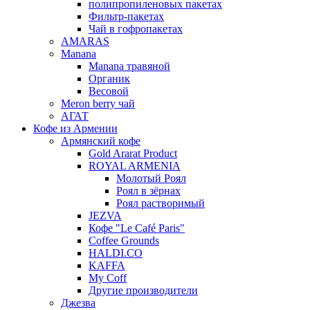
полипропиленовых пакетах
Фильтр-пакетах
Чай в гофропакетах
AMARAS
Manana
Manana травяной
Органик
Весовой
Meron berry чай
АГАТ
Кофе из Армении
Армянский кофе
Gold Ararat Product
ROYAL ARMENIA
Молотый Роял
Роял в зёрнах
Роял растворимый
JEZVA
Кофе "Le Café Paris"
Coffee Grounds
HALDI.CO
KAFFA
My Coff
Другие производители
Джезва