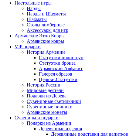
Настольные игры
Нарды
Нарды и Шахматы
Шахматы
Столы ломберные
Аксессуары для игр
Армянские Этно Ковры
Армянские ковры
VIP подарки
История Армении
Статуэтки полистоун
Статуэтки бронза
Армянский Алфавит
Галерея образов
Церкви.Статуэтки
История России
Мировые деятели
Подарки из Дерева
Сувенирные светильники
Сувенирные ночники
Армянские монеты
Сувениры и подарки
Подарки из Армении
Деревянные изделия
Деревянные подставки для напитков