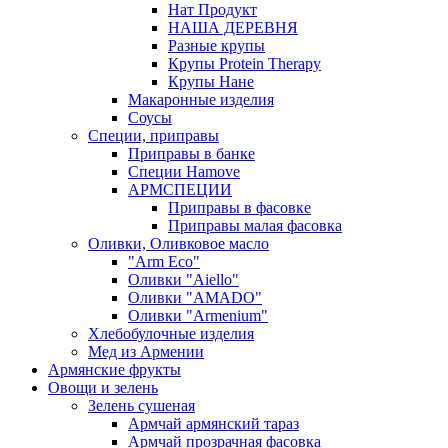
Нат Продукт
НАША ДЕРЕВНЯ
Разные крупы
Крупы Protein Therapy
Крупы Нане
Макаронные изделия
Соусы
Специи, приправы
Приправы в банке
Специи Hamove
АРМСПЕЦИИ
Приправы в фасовке
Приправы малая фасовка
Оливки, Оливковое масло
"Arm Eco"
Оливки "Aiello"
Оливки "AMADO"
Оливки "Armenium"
Хлебобулочные изделия
Мед из Армении
Армянские фрукты
Овощи и зелень
Зелень сушеная
Армчай армянский тараз
Армчай прозрачная фасовка