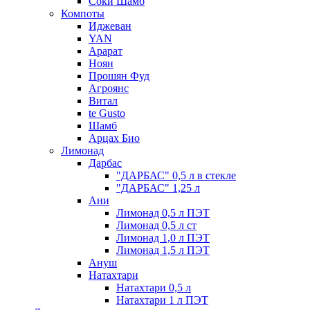
Соки Шамб
Компоты
Иджеван
YAN
Арарат
Ноян
Прошян Фуд
Агроянс
Витал
te Gusto
Шамб
Арцах Био
Лимонад
Дарбас
"ДАРБАС" 0,5 л в стекле
"ДАРБАС" 1,25 л
Ани
Лимонад 0,5 л ПЭТ
Лимонад 0,5 л ст
Лимонад 1,0 л ПЭТ
Лимонад 1,5 л ПЭТ
Ануш
Натахтари
Натахтари 0,5 л
Натахтари 1 л ПЭТ