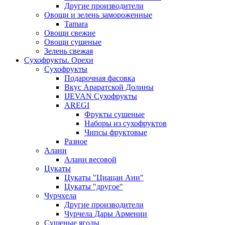
Другие производители
Овощи и зелень замороженные
Tamara
Овощи свежие
Овощи сушеные
Зелень свежая
Сухофрукты. Орехи
Сухофрукты
Подарочная фасовка
Вкус Араратской Долины
IJEVAN Сухофрукты
AREGI
Фрукты сушеные
Наборы из сухофруктов
Чипсы фруктовые
Разное
Алани
Алани весовой
Цукаты
Цукаты "Циацан Ани"
Цукаты "другое"
Чурчхела
Другие производители
Чурчела Дары Армении
Сушеные ягоды