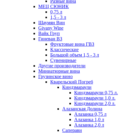
Разные вина
МЕЦ СЮНИК
0,75 л
1,5 - 3 л
Шаумян Вин
Givany Wine
Вайк Груп
Гиневан ВЗ
Фруктовые вина ГВЗ
Классические
Большой объем 1,5 - 3 л
Сувенирные
Другие производители
Миниатюрные вина
Грузинское вино
Кварельский Погреб
Киндзмараули
Киндзмараули 0,75 л.
Киндзмараули 1,0 л.
Киндзмараули 2,0 л.
Алазанская Долина
Алазанка 0,75 л
Алазанка 1,0 л
Алазанка 2,0 л
Саперави