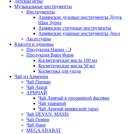
Детские игры
Музыкальные инструменты
Инструменты
Армянские духовые инструменты Дудук
Шви Зурна
Армянские струнные инструменты
Армянские ударные инструменты Доол
Аксессуары
Красота и здоровье
Продукция Нарин - Э
Продукция Ваки Фарм
Косметические масла 100 мл
Косметические масла 50 мл
Косметика для ухода
Чай из Армении
Чай Darman
Чай Ararat
АРМЧАЙ
Чай Армчай в прозрачной фасовке
Чай травяной
Чай Армчай армянский тараз
Чай IJEVAN. MASIS
Чай Гюмри
Чай Нане
MEGA ARARAT