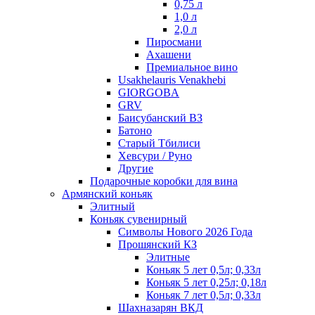
0,75 л
1,0 л
2,0 л
Пиросмани
Ахашени
Премиальное вино
Usakhelauris Venakhebi
GIORGOBA
GRV
Баисубанский ВЗ
Батоно
Старый Тбилиси
Хевсури / Руно
Другие
Подарочные коробки для вина
Армянский коньяк
Элитный
Коньяк сувенирный
Символы Нового 2026 Года
Прошянский КЗ
Элитные
Коньяк 5 лет 0,5л; 0,33л
Коньяк 5 лет 0,25л; 0,18л
Коньяк 7 лет 0,5л; 0,33л
Шахназарян ВКД