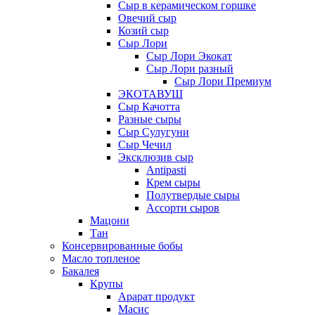
Сыр в керамическом горшке
Овечий сыр
Козий сыр
Сыр Лори
Сыр Лори Экокат
Сыр Лори разный
Сыр Лори Премиум
ЭКОТАВУШ
Сыр Качотта
Разные сыры
Сыр Сулугуни
Сыр Чечил
Эксклюзив сыр
Antipasti
Крем сыры
Полутвердые сыры
Ассорти сыров
Мацони
Тан
Консервированные бобы
Масло топленое
Бакалея
Крупы
Арарат продукт
Масис