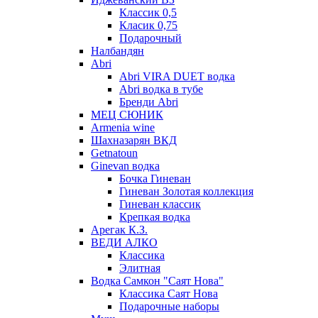
Классик 0,5
Класик 0,75
Подарочный
Налбандян
Abri
Abri VIRA DUET водка
Abri водка в тубе
Бренди Abri
МЕЦ СЮНИК
Armenia wine
Шахназарян ВКД
Getnatoun
Ginevan водка
Бочка Гиневан
Гиневан Золотая коллекция
Гиневан классик
Крепкая водка
Арегак К.З.
ВЕДИ АЛКО
Классика
Элитная
Водка Самкон "Саят Нова"
Классика Саят Нова
Подарочные наборы