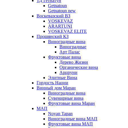
ТД Гетнатун
Getnatoun
Getnatoun new
Воскевазский ВЗ
VOSKEVAZ
ARARTUNI
VOSKEVAZ ELITE
Прошянский КЗ
Виноградные вина
Виноградные
Арт Палас
Фруктовые вина
Дерево Жизни
Органические вина
Арцруни
Элитные Вина
Гордость Нации
Винный дом Маран
Виноградные вина
Сувенирные вина
Фруктовые вина Маран
МАП
Noyan Tapan
Виноградные вина МАП
Фруктовые вина МАП