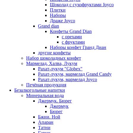
Шоколад с сухофруктами Joyco
Плитки
Наборы
Драже Joyco
Grand dian
Конфеты Grand Dian
с орехами
с фруктами
Наборы конфет Гранд Диан
другие конфеты
Набор шоколадных конфет
Мармелад, Халва, Лукум
Рахат-лукум "Globex"
Рахат-лукум, мармелад Grand Candy
Рахат-лукум, мармелад Joyco
Печёная продукция
Безалкогольные напитки
Минеральная вода
Джермук. Бюрег
Джермук
Бюрег
Бжни. Ной
Апаран
Татни
Гарни