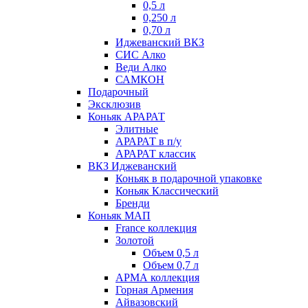
0,5 л
0,250 л
0,70 л
Иджеванский ВКЗ
СИС Алко
Веди Алко
САМКОН
Подарочный
Эксклюзив
Коньяк АРАРАТ
Элитные
АРАРАТ в п/у
АРАРАТ классик
ВКЗ Иджеванский
Коньяк в подарочной упаковке
Коньяк Классический
Бренди
Коньяк МАП
France коллекция
Золотой
Объем 0,5 л
Объем 0,7 л
АРМА коллекция
Горная Армения
Айвазовский