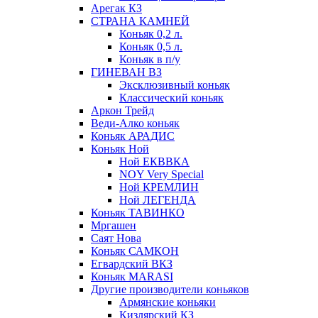
Арегак КЗ
СТРАНА КАМНЕЙ
Коньяк 0,2 л.
Коньяк 0,5 л.
Коньяк в п/у
ГИНЕВАН ВЗ
Эксклюзивный коньяк
Классический коньяк
Аркон Трейд
Веди-Алко коньяк
Коньяк АРАДИС
Коньяк Ной
Ной ЕКВВКА
NOY Very Special
Ной КРЕМЛИН
Ной ЛЕГЕНДА
Коньяк ТАВИНКО
Мргашен
Саят Нова
Коньяк САМКОН
Егвардский ВКЗ
Коньяк MARASI
Другие производители коньяков
Армянские коньяки
Кизлярский КЗ