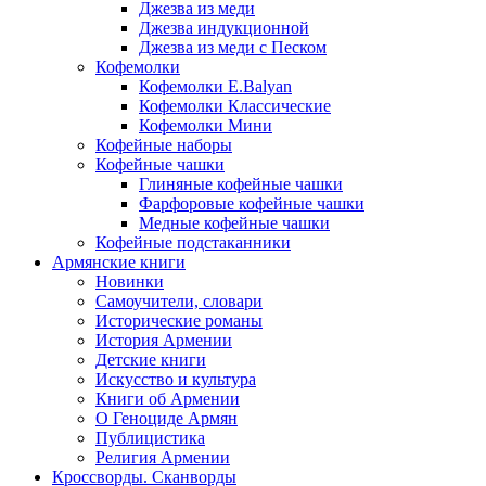
Джезва из меди
Джезва индукционной
Джезва из меди с Песком
Кофемолки
Кофемолки E.Balyan
Кофемолки Классические
Кофемолки Мини
Кофейные наборы
Кофейные чашки
Глиняные кофейные чашки
Фарфоровые кофейные чашки
Медные кофейные чашки
Кофейные подстаканники
Армянские книги
Новинки
Самоучители, словари
Исторические романы
История Армении
Детские книги
Иcкусство и культура
Книги об Армении
О Геноциде Армян
Публицистика
Религия Армении
Кроссворды. Сканворды