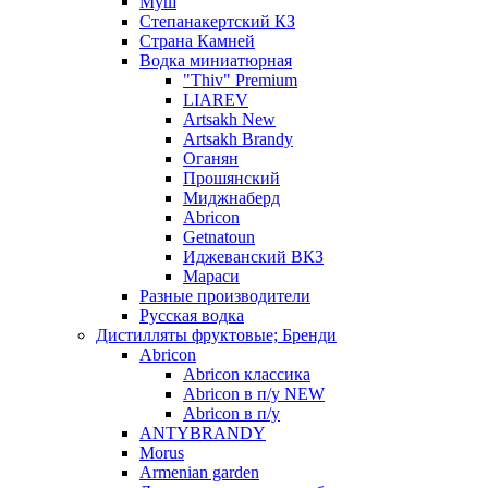
Муш
Степанакертский КЗ
Страна Камней
Водка миниатюрная
"Thiv" Premium
LIAREV
Artsakh New
Artsakh Brandy
Оганян
Прошянский
Миджнаберд
Abricon
Getnatoun
Иджеванский ВКЗ
Мараси
Разные производители
Русская водка
Дистилляты фруктовые; Бренди
Abricon
Abricon классика
Abricon в п/у NEW
Abricon в п/у
ANTYBRANDY
Morus
Armenian garden