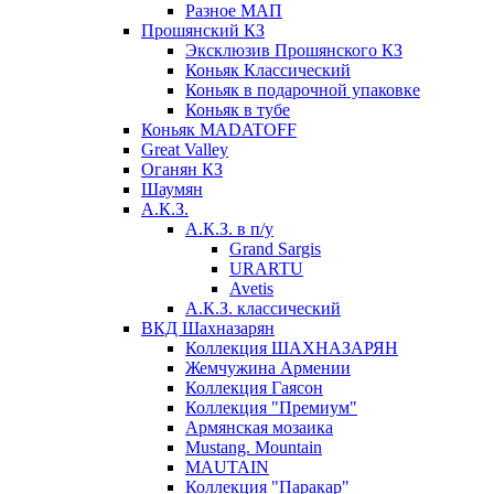
Разное МАП
Прошянский КЗ
Эксклюзив Прошянского КЗ
Коньяк Классический
Коньяк в подарочной упаковке
Коньяк в тубе
Коньяк MADATOFF
Great Valley
Оганян КЗ
Шаумян
А.К.З.
А.К.З. в п/у
Grand Sargis
URARTU
Avetis
А.К.З. классический
ВКД Шахназарян
Коллекция ШАХНАЗАРЯН
Жемчужина Армении
Коллекция Гаясон
Коллекция "Премиум"
Армянская мозаика
Mustang. Mountain
MAUTAIN
Коллекция "Паракар"