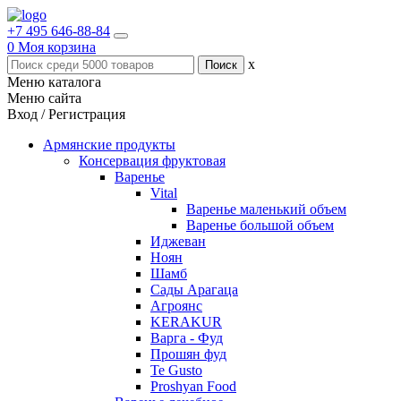
+7 495 646-88-84
0
Моя корзина
x
Меню каталога
Меню сайта
Вход / Регистрация
Армянские продукты
Консервация фруктовая
Варенье
Vital
Варенье маленький объем
Варенье большой объем
Иджеван
Ноян
Шамб
Сады Арагаца
Агроянс
KERAKUR
Варга - Фуд
Прошян фуд
Te Gusto
Proshyan Food