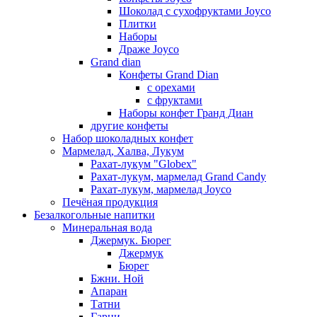
Шоколад с сухофруктами Joyco
Плитки
Наборы
Драже Joyco
Grand dian
Конфеты Grand Dian
с орехами
с фруктами
Наборы конфет Гранд Диан
другие конфеты
Набор шоколадных конфет
Мармелад, Халва, Лукум
Рахат-лукум "Globex"
Рахат-лукум, мармелад Grand Candy
Рахат-лукум, мармелад Joyco
Печёная продукция
Безалкогольные напитки
Минеральная вода
Джермук. Бюрег
Джермук
Бюрег
Бжни. Ной
Апаран
Татни
Гарни