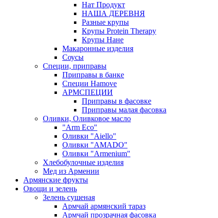
Нат Продукт
НАША ДЕРЕВНЯ
Разные крупы
Крупы Protein Therapy
Крупы Нане
Макаронные изделия
Соусы
Специи, приправы
Приправы в банке
Специи Hamove
АРМСПЕЦИИ
Приправы в фасовке
Приправы малая фасовка
Оливки, Оливковое масло
"Arm Eco"
Оливки "Aiello"
Оливки "AMADO"
Оливки "Armenium"
Хлебобулочные изделия
Мед из Армении
Армянские фрукты
Овощи и зелень
Зелень сушеная
Армчай армянский тараз
Армчай прозрачная фасовка