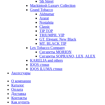
5th Street
Mackintosh Luxury Collection
Grand Tobacco
Akhtamar
Ararat
Nostalgia
Classic
TIP TOP
TRIUMPH. VIP
GT. Elegant. New Black
MT. BLACK TIP
Lex Tobacco Company
Сигареты MORION
Сигареты SOPRANO, LEX, ALEX
KARELIA and others
IQOS стики
IQOS ILUMA стики
Аксессуары
О компании
Каталог
Оплата
Доставка
Контакты
Как купить