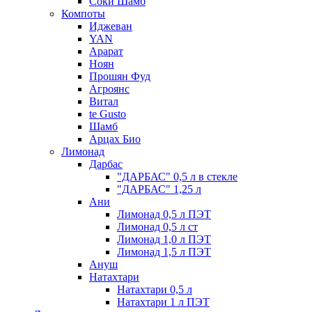
Соки Шамб
Компоты
Иджеван
YAN
Арарат
Ноян
Прошян Фуд
Агроянс
Витал
te Gusto
Шамб
Арцах Био
Лимонад
Дарбас
"ДАРБАС" 0,5 л в стекле
"ДАРБАС" 1,25 л
Ани
Лимонад 0,5 л ПЭТ
Лимонад 0,5 л ст
Лимонад 1,0 л ПЭТ
Лимонад 1,5 л ПЭТ
Ануш
Натахтари
Натахтари 0,5 л
Натахтари 1 л ПЭТ