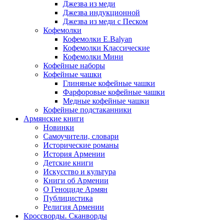
Джезва из меди
Джезва индукционной
Джезва из меди с Песком
Кофемолки
Кофемолки E.Balyan
Кофемолки Классические
Кофемолки Мини
Кофейные наборы
Кофейные чашки
Глиняные кофейные чашки
Фарфоровые кофейные чашки
Медные кофейные чашки
Кофейные подстаканники
Армянские книги
Новинки
Самоучители, словари
Исторические романы
История Армении
Детские книги
Иcкусство и культура
Книги об Армении
О Геноциде Армян
Публицистика
Религия Армении
Кроссворды. Сканворды