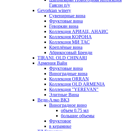
Гаясон п/у
Gevorkian winery
Сувенирные вина
Фруктовые вина
Геворкян вина
Коллекция АРИАЦ. АНАИС
Коллекция КОРОНА
Коллекция МИ ТАС
Креплёные вина
Абрикосовый Бренди
TIRANI. OLD CHINARI
Армения Вайн
Фруктовые вина
Виноградные вина
Коллекция ORRAN
Коллекция OLD ARMENIA
Коллекция "YEREVAN"
Элитные Вина
Веди-Алко ВКЗ
Виноградное вино
объем 0.75 мл
большие объемы
Фруктовое
в керамике