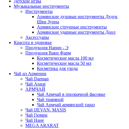
Детские игры
Музыкальные инструменты
Инструменты
Армянские духовые инструменты Дудук
Шви Зурна
Армянские струнные инструменты
Армянские ударные инструменты Доол
Аксессуары
Красота и здоровье
Продукция Нарин - Э
Продукция Ваки Фарм
Косметические масла 100 мл
Косметические масла 50 мл
Косметика для ухода
Чай из Армении
Чай Darman
Чай Ararat
АРМЧАЙ
Чай Армчай в прозрачной фасовке
Чай травяной
Чай Армчай армянский тараз
Чай IJEVAN. MASIS
Чай Гюмри
Чай Нане
MEGA ARARAT