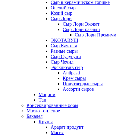
Сыр в керамическом горшке
Овечий сыр
Козий сыр
Сыр Лори
Сыр Лори Экокат
Сыр Лори разный
Сыр Лори Премиум
ЭКОТАВУШ
Сыр Качотта
Разные сыры
Сыр Сулугуни
Сыр Чечил
Эксклюзив сыр
Antipasti
Крем сыры
Полутвердые сыры
Ассорти сыров
Мацони
Тан
Консервированные бобы
Масло топленое
Бакалея
Крупы
Арарат продукт
Масис