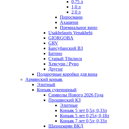
0,75 л
1,0 л
2,0 л
Пиросмани
Ахашени
Премиальное вино
Usakhelauris Venakhebi
GIORGOBA
GRV
Баисубанский ВЗ
Батоно
Старый Тбилиси
Хевсури / Руно
Другие
Подарочные коробки для вина
Армянский коньяк
Элитный
Коньяк сувенирный
Символы Нового 2026 Года
Прошянский КЗ
Элитные
Коньяк 5 лет 0,5л; 0,33л
Коньяк 5 лет 0,25л; 0,18л
Коньяк 7 лет 0,5л; 0,33л
Шахназарян ВКД