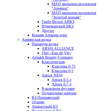
МАП миньоны коллекция
"Армина"
МАП миньоны коллекция
"Золотой коньяк"
Грейт Велли АВКЗ
Иджеванский ВКЗ
Другие
Коньяк Armenia wine
Армянская водка
Премиум водка
ARSSI ALLIANCE
Thiv «Eau de Vie»
Artsakh Brandy Company
Классическая
Классика 0,75
Классика 0,5
Арцах NEW
Арцах 0.5 л
Арцах 0.7 л
В кожаном футляре
Подарочные наборы
КЗ Прошянский
Оганян
Араратский КЗ
Иджеванский ВЗ