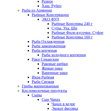
Разное
Хаш. Рубец
Рыба из Армении
Рыбные Консервации
ЭКО ФУД
Рыбные Консервы 240 г
Супы. Уха. Щи
Рыбные Филе-кусочки. Суфле
Рыбные Консервы 160 г
Рыба Охлажденная
Рыба замороженная
Рыба копченая
Рыба холодного копчения
Раки Севанские
Раковые шейки
Живые раки
Варенные раки
Икра Рыбная
Рыба Свежая
Грибы маринованные
Кисломолочные продукты
Сыры
Сыр Чанах
Чанах в ведре
Экокат фасовка