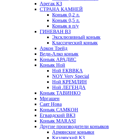
Арегак КЗ
СТРАНА КАМНЕЙ
Коньяк 0,2 л.
Коньяк 0,5 л.
Коньяк в п/у
ГИНЕВАН ВЗ
Эксклюзивный коньяк
Классический коньяк
Аркон Трейд
Веди-Алко коньяк
Коньяк АРАДИС
Коньяк Ной
Ной ЕКВВКА
NOY Very Special
Ной КРЕМЛИН
Ной ЛЕГЕНДА
Коньяк ТАВИНКО
Мргашен
Саят Нова
Коньяк САМКОН
Егвардский ВКЗ
Коньяк MARASI
Другие производители коньяков
Армянские коньяки
Кизлярский КЗ