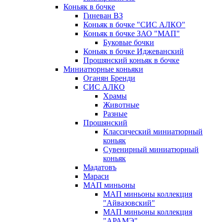
Коньяк в бочке
Гиневан ВЗ
Коньяк в бочке "СИС АЛКО"
Коньяк в бочке ЗАО "МАП"
Буковые бочки
Коньяк в бочке Иджеванский
Прошянский коньяк в бочке
Миниатюрные коньяки
Оганян Бренди
СИС АЛКО
Храмы
Животные
Разные
Прошянский
Классический миниатюрный
коньяк
Сувенирный миниатюрный
коньяк
Мадатовъ
Мараси
МАП миньоны
МАП миньоны коллекция
"Айвазовский"
МАП миньоны коллекция
"АРАМЭ"