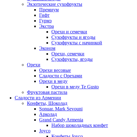
Экзотические сухофрукты
Премиум
Гифт
Гурмэ
Экстра
Орехи и семечки
Сухофрукты и ягоды
Сухофрукты с начинкой
Эконом
Орехи, семечки
Сухофрукты, ягоды
Орехи
Орехи весовые
Сладости с Орехами
Орехи в меду
Орехи в меду Te Gusto
Фруктовая пастила
Сладости из Армении
Конфеты, Шоколад
Sonuar. Mark Sevouni
Арколад
Grand Candy Armenia
Набор шоколадных конфет
Joyco
Конфеты Joyco