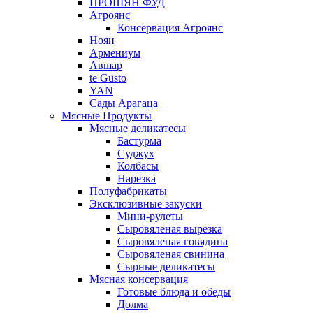
ПРОШЯН ФУД
Агроянс
Консервация Агроянс
Ноян
Армениум
Авшар
te Gusto
YAN
Сады Арагаца
Мясные Продукты
Мясные деликатесы
Бастурма
Суджух
Колбасы
Нарезка
Полуфабрикаты
Эксклюзивные закуски
Мини-рулеты
Сыровяленая вырезка
Сыровяленая говядина
Сыровяленая свинина
Сырные деликатесы
Мясная консервация
Готовые блюда и обеды
Долма