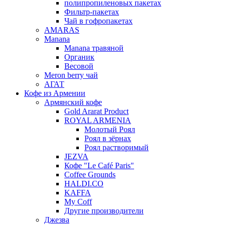
полипропиленовых пакетах
Фильтр-пакетах
Чай в гофропакетах
AMARAS
Manana
Manana травяной
Органик
Весовой
Meron berry чай
АГАТ
Кофе из Армении
Армянский кофе
Gold Ararat Product
ROYAL ARMENIA
Молотый Роял
Роял в зёрнах
Роял растворимый
JEZVA
Кофе "Le Café Paris"
Coffee Grounds
HALDI.CO
KAFFA
My Coff
Другие производители
Джезва