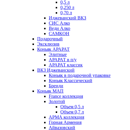
0,5 л
0,250 л
0,70 л
Иджеванский ВКЗ
СИС Алко
Веди Алко
САМКОН
Подарочный
Эксклюзив
Коньяк АРАРАТ
Элитные
АРАРАТ в п/у
АРАРАТ классик
ВКЗ Иджеванский
Коньяк в подарочной упаковке
Коньяк Классический
Бренди
Коньяк МАП
France коллекция
Золотой
Объем 0,5 л
Объем 0,7 л
АРМА коллекция
Горная Армения
Айвазовский