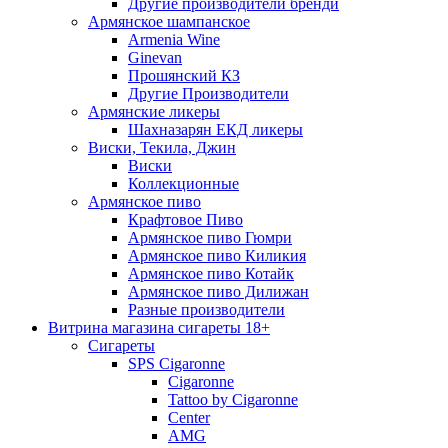
Другие производители бренди
Армянское шампанское
Armenia Wine
Ginevan
Прошянский КЗ
Другие Производители
Армянские ликеры
Шахназарян ЕКД ликеры
Виски, Текила, Джин
Виски
Коллекционные
Армянское пиво
Крафтовое Пиво
Армянское пиво Гюмри
Армянское пиво Киликия
Армянское пиво Котайк
Армянское пиво Дилижан
Разные производители
Витрина магазина сигареты 18+
Cигареты
SPS Cigaronne
Сigaronne
Tattoo by Cigaronne
Center
AMG