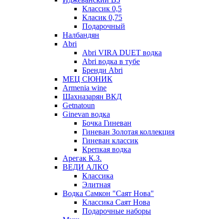
Классик 0,5
Класик 0,75
Подарочный
Налбандян
Abri
Abri VIRA DUET водка
Abri водка в тубе
Бренди Abri
МЕЦ СЮНИК
Armenia wine
Шахназарян ВКД
Getnatoun
Ginevan водка
Бочка Гиневан
Гиневан Золотая коллекция
Гиневан классик
Крепкая водка
Арегак К.З.
ВЕДИ АЛКО
Классика
Элитная
Водка Самкон "Саят Нова"
Классика Саят Нова
Подарочные наборы