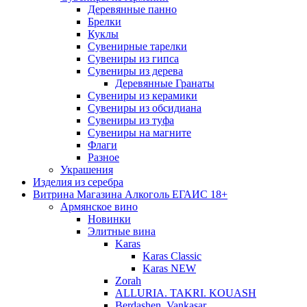
Деревянные панно
Брелки
Куклы
Сувенирные тарелки
Сувениры из гипса
Сувениры из дерева
Деревянные Гранаты
Сувениры из керамики
Сувениры из обсидиана
Сувениры из туфа
Сувениры на магните
Флаги
Разное
Украшения
Изделия из серебра
Витрина Магазина Алкоголь ЕГАИС 18+
Армянское вино
Новинки
Элитные вина
Karas
Karas Classic
Karas NEW
Zorah
ALLURIA. TAKRI. KOUASH
Berdashen. Vankasar