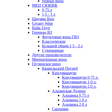
Разные вина
МЕЦ СЮНИК
0,75 л
1,5 - 3 л
Шаумян Вин
Givany Wine
Вайк Груп
Гиневан ВЗ
Фруктовые вина ГВЗ
Классические
Большой объем 1,5 - 3 л
Сувенирные
Другие производители
Миниатюрные вина
Грузинское вино
Кварельский Погреб
Киндзмараули
Киндзмараули 0,75 л.
Киндзмараули 1,0 л.
Киндзмараули 2,0 л.
Алазанская Долина
Алазанка 0,75 л
Алазанка 1,0 л
Алазанка 2,0 л
Саперави