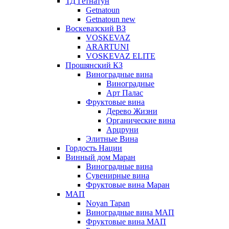
ТД Гетнатун
Getnatoun
Getnatoun new
Воскевазский ВЗ
VOSKEVAZ
ARARTUNI
VOSKEVAZ ELITE
Прошянский КЗ
Виноградные вина
Виноградные
Арт Палас
Фруктовые вина
Дерево Жизни
Органические вина
Арцруни
Элитные Вина
Гордость Нации
Винный дом Маран
Виноградные вина
Сувенирные вина
Фруктовые вина Маран
МАП
Noyan Tapan
Виноградные вина МАП
Фруктовые вина МАП