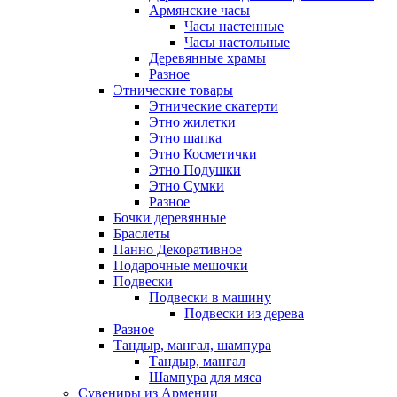
Армянские часы
Часы настенные
Часы настольные
Деревянные храмы
Разное
Этнические товары
Этнические скатерти
Этно жилетки
Этно шапка
Этно Косметички
Этно Подушки
Этно Сумки
Разное
Бочки деревянные
Браслеты
Панно Декоративное
Подарочные мешочки
Подвески
Подвески в машину
Подвески из дерева
Разное
Тандыр, мангал, шампура
Тандыр, мангал
Шампура для мяса
Сувениры из Армении