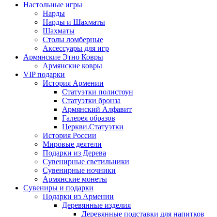
Настольные игры
Нарды
Нарды и Шахматы
Шахматы
Столы ломберные
Аксессуары для игр
Армянские Этно Ковры
Армянские ковры
VIP подарки
История Армении
Статуэтки полистоун
Статуэтки бронза
Армянский Алфавит
Галерея образов
Церкви.Статуэтки
История России
Мировые деятели
Подарки из Дерева
Сувенирные светильники
Сувенирные ночники
Армянские монеты
Сувениры и подарки
Подарки из Армении
Деревянные изделия
Деревянные подставки для напитков