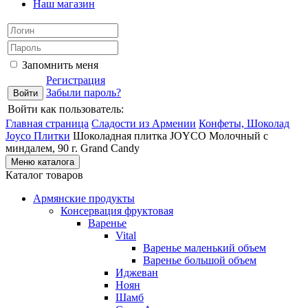
Наш магазин
Запомнить меня
Регистрация
Забыли пароль?
Войти как пользователь:
Главная страница
Сладости из Армении
Конфеты, Шоколад
Joyco
Плитки
Шоколадная плитка JOYCO Молочный с
миндалем, 90 г. Grand Candy
Меню каталога
Каталог товаров
Армянские продукты
Консервация фруктовая
Варенье
Vital
Варенье маленький объем
Варенье большой объем
Иджеван
Ноян
Шамб