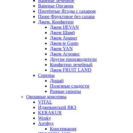
Варенье лечебное
Варенье Органик
Протёртые Ягоды с сахаром
Пюре Фруктовое без сахара
Джем. Конфитюр
Джем IJEVAN
Джем Шамб
Джем Арарат
Джем te Gusto
Джем YAN
Джем Агроянс
Другие производители
Конфитюр лечебный
Джем FRUIT LAND
Сиропы
Дошаб
Полезные сладости
Разные сиропы
Овощные консервы
VITAL
Иджеванский ВКЗ
KERAKUR
Wosky
Артфуд
Консервация