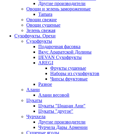
Другие производители
Овощи и зелень замороженные
Tamara
Овощи свежие
Овощи сушеные
Зелень свежая
Сухофрукты. Орехи
Сухофрукты
Подарочная фасовка
Вкус Араратской Долины
IJEVAN Сухофрукты
AREGI
Фрукты сушеные
Наборы из сухофруктов
Чипсы фруктовые
Разное
Алани
Алани весовой
Цукаты
Цукаты "Циацан Ани"
Цукаты "другое"
Чурчхела
Другие производители
Чурчела Дары Армении
Сушеные ягоды