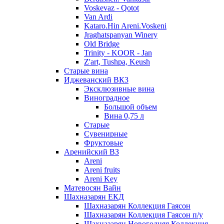
Voskevaz - Qotot
Van Ardi
Kataro.Hin Areni.Voskeni
Jraghatspanyan Winery
Old Bridge
Trinity - KOOR - Jan
Z'art, Tushpa, Keush
Старые вина
Иджеванский ВК3
Эксклюзивные вина
Виноградное
Большой объем
Вина 0,75 л
Старые
Сувенирные
Фруктовые
Аренийский ВЗ
Areni
Areni fruits
Areni Key
Матевосян Вайн
Шахназарян ЕКД
Шахназарян Коллекция Гаясон
Шахназарян Коллекция Гаясон п/у
Шахназарян Новогодняя Коллекция