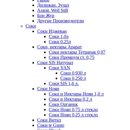
Дилижан. Зулал
Ararat. Well Still
Бон Жур
Другие Производители
Соки
Соки Иджеван
Соки 1.0л
Соки 0.25л
Соки, нектары Арарат
Соки нектары Тетрапак 0,97
Соки Премиум ст. 0,75
Соки SIS Натурал
Соки YAN
Соки 0,930 л
Соки 0,250 л
Соки SIS 1,6 л.
Соки Ноян
Соки и Нектары Ноян 1,0 л
Соки и Нектары 0,2 л
Соки Органик
Соки Ноян 0,75 л стекло
Соки Ноян 0,25 л стекло
Соки Витал
Соки te Gusto