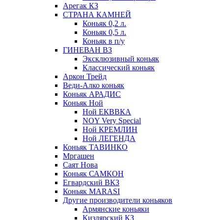
Арегак КЗ
СТРАНА КАМНЕЙ
Коньяк 0,2 л.
Коньяк 0,5 л.
Коньяк в п/у
ГИНЕВАН ВЗ
Эксклюзивный коньяк
Классический коньяк
Аркон Трейд
Веди-Алко коньяк
Коньяк АРАДИС
Коньяк Ной
Ной ЕКВВКА
NOY Very Special
Ной КРЕМЛИН
Ной ЛЕГЕНДА
Коньяк ТАВИНКО
Мргашен
Саят Нова
Коньяк САМКОН
Егвардский ВКЗ
Коньяк MARASI
Другие производители коньяков
Армянские коньяки
Кизлярский КЗ