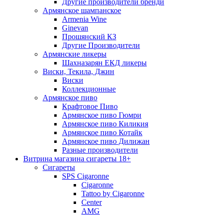
Другие производители бренди
Армянское шампанское
Armenia Wine
Ginevan
Прошянский КЗ
Другие Производители
Армянские ликеры
Шахназарян ЕКД ликеры
Виски, Текила, Джин
Виски
Коллекционные
Армянское пиво
Крафтовое Пиво
Армянское пиво Гюмри
Армянское пиво Киликия
Армянское пиво Котайк
Армянское пиво Дилижан
Разные производители
Витрина магазина сигареты 18+
Cигареты
SPS Cigaronne
Сigaronne
Tattoo by Cigaronne
Center
AMG