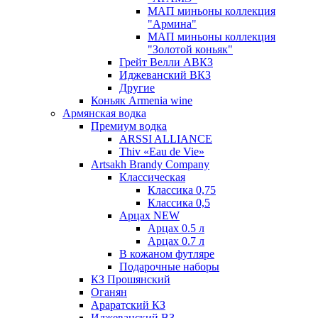
МАП миньоны коллекция
"Армина"
МАП миньоны коллекция
"Золотой коньяк"
Грейт Велли АВКЗ
Иджеванский ВКЗ
Другие
Коньяк Armenia wine
Армянская водка
Премиум водка
ARSSI ALLIANCE
Thiv «Eau de Vie»
Artsakh Brandy Company
Классическая
Классика 0,75
Классика 0,5
Арцах NEW
Арцах 0.5 л
Арцах 0.7 л
В кожаном футляре
Подарочные наборы
КЗ Прошянский
Оганян
Араратский КЗ
Иджеванский ВЗ