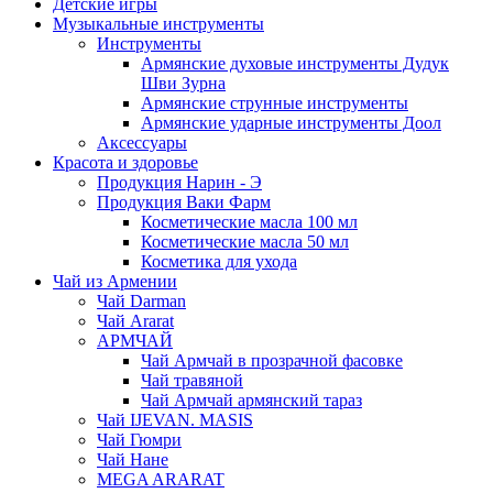
Детские игры
Музыкальные инструменты
Инструменты
Армянские духовые инструменты Дудук
Шви Зурна
Армянские струнные инструменты
Армянские ударные инструменты Доол
Аксессуары
Красота и здоровье
Продукция Нарин - Э
Продукция Ваки Фарм
Косметические масла 100 мл
Косметические масла 50 мл
Косметика для ухода
Чай из Армении
Чай Darman
Чай Ararat
АРМЧАЙ
Чай Армчай в прозрачной фасовке
Чай травяной
Чай Армчай армянский тараз
Чай IJEVAN. MASIS
Чай Гюмри
Чай Нане
MEGA ARARAT