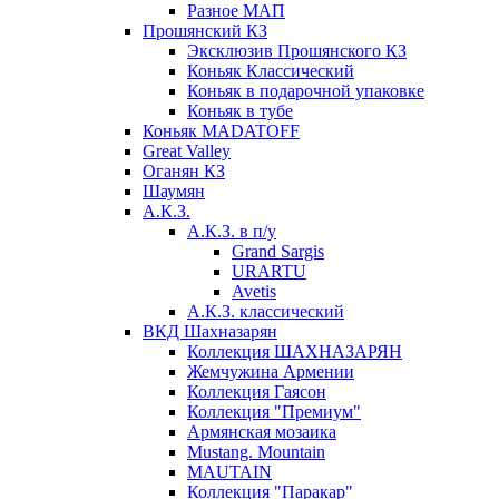
Разное МАП
Прошянский КЗ
Эксклюзив Прошянского КЗ
Коньяк Классический
Коньяк в подарочной упаковке
Коньяк в тубе
Коньяк MADATOFF
Great Valley
Оганян КЗ
Шаумян
А.К.З.
А.К.З. в п/у
Grand Sargis
URARTU
Avetis
А.К.З. классический
ВКД Шахназарян
Коллекция ШАХНАЗАРЯН
Жемчужина Армении
Коллекция Гаясон
Коллекция "Премиум"
Армянская мозаика
Mustang. Mountain
MAUTAIN
Коллекция "Паракар"