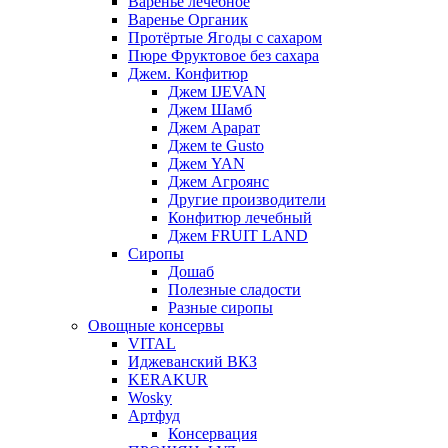
Варенье лечебное
Варенье Органик
Протёртые Ягоды с сахаром
Пюре Фруктовое без сахара
Джем. Конфитюр
Джем IJEVAN
Джем Шамб
Джем Арарат
Джем te Gusto
Джем YAN
Джем Агроянс
Другие производители
Конфитюр лечебный
Джем FRUIT LAND
Сиропы
Дошаб
Полезные сладости
Разные сиропы
Овощные консервы
VITAL
Иджеванский ВКЗ
KERAKUR
Wosky
Артфуд
Консервация