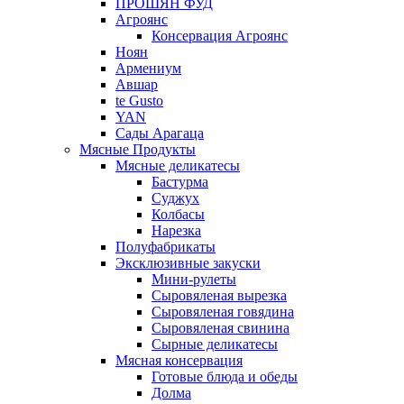
ПРОШЯН ФУД
Агроянс
Консервация Агроянс
Ноян
Армениум
Авшар
te Gusto
YAN
Сады Арагаца
Мясные Продукты
Мясные деликатесы
Бастурма
Суджух
Колбасы
Нарезка
Полуфабрикаты
Эксклюзивные закуски
Мини-рулеты
Сыровяленая вырезка
Сыровяленая говядина
Сыровяленая свинина
Сырные деликатесы
Мясная консервация
Готовые блюда и обеды
Долма