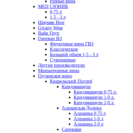
Разные вина
МЕЦ СЮНИК
0,75 л
1,5 - 3 л
Шаумян Вин
Givany Wine
Вайк Груп
Гиневан ВЗ
Фруктовые вина ГВЗ
Классические
Большой объем 1,5 - 3 л
Сувенирные
Другие производители
Миниатюрные вина
Грузинское вино
Кварельский Погреб
Киндзмараули
Киндзмараули 0,75 л.
Киндзмараули 1,0 л.
Киндзмараули 2,0 л.
Алазанская Долина
Алазанка 0,75 л
Алазанка 1,0 л
Алазанка 2,0 л
Саперави