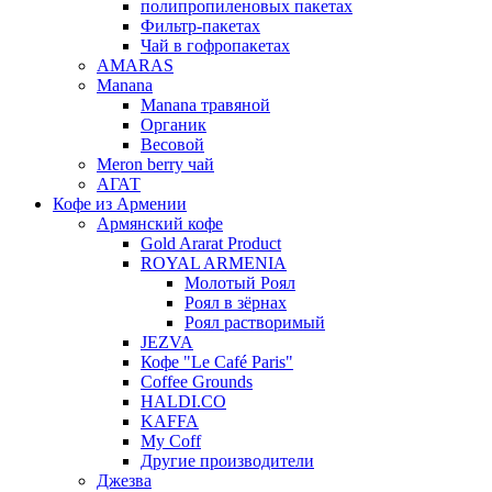
полипропиленовых пакетах
Фильтр-пакетах
Чай в гофропакетах
AMARAS
Manana
Manana травяной
Органик
Весовой
Meron berry чай
АГАТ
Кофе из Армении
Армянский кофе
Gold Ararat Product
ROYAL ARMENIA
Молотый Роял
Роял в зёрнах
Роял растворимый
JEZVA
Кофе "Le Café Paris"
Coffee Grounds
HALDI.CO
KAFFA
My Coff
Другие производители
Джезва