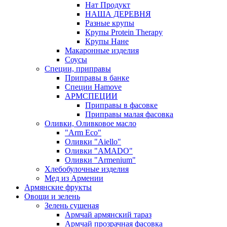
Нат Продукт
НАША ДЕРЕВНЯ
Разные крупы
Крупы Protein Therapy
Крупы Нане
Макаронные изделия
Соусы
Специи, приправы
Приправы в банке
Специи Hamove
АРМСПЕЦИИ
Приправы в фасовке
Приправы малая фасовка
Оливки, Оливковое масло
"Arm Eco"
Оливки "Aiello"
Оливки "AMADO"
Оливки "Armenium"
Хлебобулочные изделия
Мед из Армении
Армянские фрукты
Овощи и зелень
Зелень сушеная
Армчай армянский тараз
Армчай прозрачная фасовка