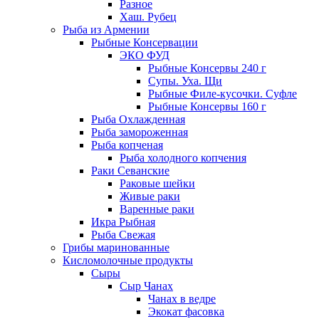
Разное
Хаш. Рубец
Рыба из Армении
Рыбные Консервации
ЭКО ФУД
Рыбные Консервы 240 г
Супы. Уха. Щи
Рыбные Филе-кусочки. Суфле
Рыбные Консервы 160 г
Рыба Охлажденная
Рыба замороженная
Рыба копченая
Рыба холодного копчения
Раки Севанские
Раковые шейки
Живые раки
Варенные раки
Икра Рыбная
Рыба Свежая
Грибы маринованные
Кисломолочные продукты
Сыры
Сыр Чанах
Чанах в ведре
Экокат фасовка