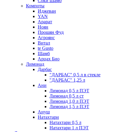
Соки Шамб
Компоты
Иджеван
YAN
Арарат
Ноян
Прошян Фуд
Агроянс
Витал
te Gusto
Шамб
Арцах Био
Лимонад
Дарбас
"ДАРБАС" 0,5 л в стекле
"ДАРБАС" 1,25 л
Ани
Лимонад 0,5 л ПЭТ
Лимонад 0,5 л ст
Лимонад 1,0 л ПЭТ
Лимонад 1,5 л ПЭТ
Ануш
Натахтари
Натахтари 0,5 л
Натахтари 1 л ПЭТ