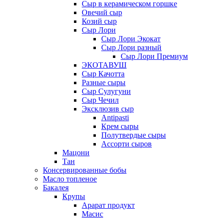
Сыр в керамическом горшке
Овечий сыр
Козий сыр
Сыр Лори
Сыр Лори Экокат
Сыр Лори разный
Сыр Лори Премиум
ЭКОТАВУШ
Сыр Качотта
Разные сыры
Сыр Сулугуни
Сыр Чечил
Эксклюзив сыр
Antipasti
Крем сыры
Полутвердые сыры
Ассорти сыров
Мацони
Тан
Консервированные бобы
Масло топленое
Бакалея
Крупы
Арарат продукт
Масис