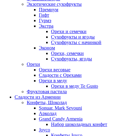
Экзотические сухофрукты
Премиум
Гифт
Гурмэ
Экстра
Орехи и семечки
Сухофрукты и ягоды
Сухофрукты с начинкой
Эконом
Орехи, семечки
Сухофрукты, ягоды
Орехи
Орехи весовые
Сладости с Орехами
Орехи в меду
Орехи в меду Te Gusto
Фруктовая пастила
Сладости из Армении
Конфеты, Шоколад
Sonuar. Mark Sevouni
Арколад
Grand Candy Armenia
Набор шоколадных конфет
Joyco
Конфеты Joyco