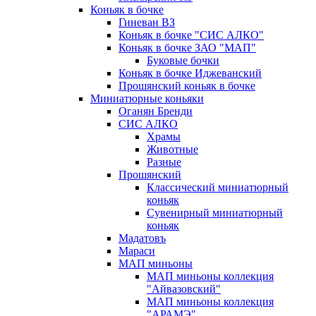
Коньяк в бочке
Гиневан ВЗ
Коньяк в бочке "СИС АЛКО"
Коньяк в бочке ЗАО "МАП"
Буковые бочки
Коньяк в бочке Иджеванский
Прошянский коньяк в бочке
Миниатюрные коньяки
Оганян Бренди
СИС АЛКО
Храмы
Животные
Разные
Прошянский
Классический миниатюрный
коньяк
Сувенирный миниатюрный
коньяк
Мадатовъ
Мараси
МАП миньоны
МАП миньоны коллекция
"Айвазовский"
МАП миньоны коллекция
"АРАМЭ"