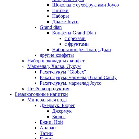
Шоколад с сухофруктами Joyco
Плитки
Наборы
Драже Joyco
Grand dian
Конфеты Grand Dian
с орехами
с фруктами
Наборы конфет Гранд Диан
другие конфеты
Набор шоколадных конфет
Мармелад, Халва, Лукум
Рахат-лукум "Globex"
Рахат-лукум, мармелад Grand Candy
Рахат-лукум, мармелад Joyco
Печёная продукция
Безалкогольные напитки
Минеральная вода
Джермук. Бюрег
Джермук
Бюрег
Бжни. Ной
Апаран
Татни
Гарни