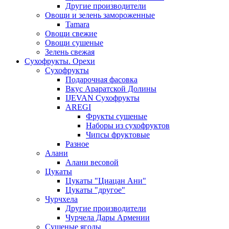
Другие производители
Овощи и зелень замороженные
Tamara
Овощи свежие
Овощи сушеные
Зелень свежая
Сухофрукты. Орехи
Сухофрукты
Подарочная фасовка
Вкус Араратской Долины
IJEVAN Сухофрукты
AREGI
Фрукты сушеные
Наборы из сухофруктов
Чипсы фруктовые
Разное
Алани
Алани весовой
Цукаты
Цукаты "Циацан Ани"
Цукаты "другое"
Чурчхела
Другие производители
Чурчела Дары Армении
Сушеные ягоды