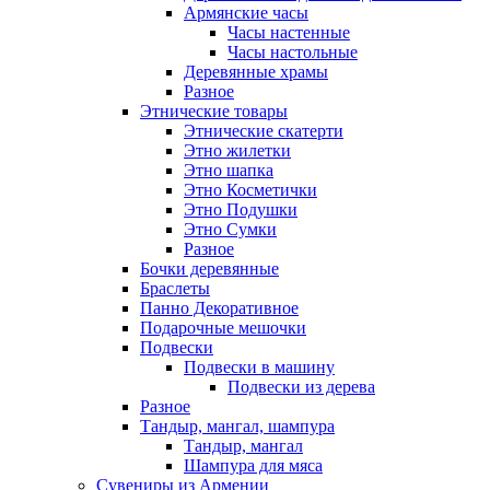
Армянские часы
Часы настенные
Часы настольные
Деревянные храмы
Разное
Этнические товары
Этнические скатерти
Этно жилетки
Этно шапка
Этно Косметички
Этно Подушки
Этно Сумки
Разное
Бочки деревянные
Браслеты
Панно Декоративное
Подарочные мешочки
Подвески
Подвески в машину
Подвески из дерева
Разное
Тандыр, мангал, шампура
Тандыр, мангал
Шампура для мяса
Сувениры из Армении