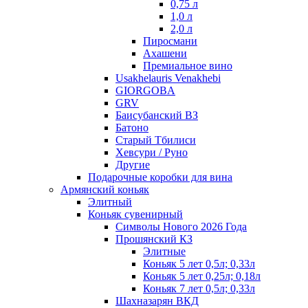
0,75 л
1,0 л
2,0 л
Пиросмани
Ахашени
Премиальное вино
Usakhelauris Venakhebi
GIORGOBA
GRV
Баисубанский ВЗ
Батоно
Старый Тбилиси
Хевсури / Руно
Другие
Подарочные коробки для вина
Армянский коньяк
Элитный
Коньяк сувенирный
Символы Нового 2026 Года
Прошянский КЗ
Элитные
Коньяк 5 лет 0,5л; 0,33л
Коньяк 5 лет 0,25л; 0,18л
Коньяк 7 лет 0,5л; 0,33л
Шахназарян ВКД