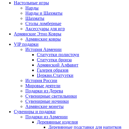
Настольные игры
Нарды
Нарды и Шахматы
Шахматы
Столы ломберные
Аксессуары для игр
Армянские Этно Ковры
Армянские ковры
VIP подарки
История Армении
Статуэтки полистоун
Статуэтки бронза
Армянский Алфавит
Галерея образов
Церкви.Статуэтки
История России
Мировые деятели
Подарки из Дерева
Сувенирные светильники
Сувенирные ночники
Армянские монеты
Сувениры и подарки
Подарки из Армении
Деревянные изделия
Деревянные подставки для напитков