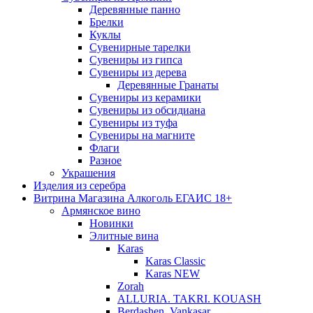
Деревянные панно
Брелки
Куклы
Сувенирные тарелки
Сувениры из гипса
Сувениры из дерева
Деревянные Гранаты
Сувениры из керамики
Сувениры из обсидиана
Сувениры из туфа
Сувениры на магните
Флаги
Разное
Украшения
Изделия из серебра
Витрина Магазина Алкоголь ЕГАИС 18+
Армянское вино
Новинки
Элитные вина
Karas
Karas Classic
Karas NEW
Zorah
ALLURIA. TAKRI. KOUASH
Berdashen. Vankasar