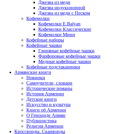
Джезва из меди
Джезва индукционной
Джезва из меди с Песком
Кофемолки
Кофемолки E.Balyan
Кофемолки Классические
Кофемолки Мини
Кофейные наборы
Кофейные чашки
Глиняные кофейные чашки
Фарфоровые кофейные чашки
Медные кофейные чашки
Кофейные подстаканники
Армянские книги
Новинки
Самоучители, словари
Исторические романы
История Армении
Детские книги
Иcкусство и культура
Книги об Армении
О Геноциде Армян
Публицистика
Религия Армении
Кроссворды. Сканворды