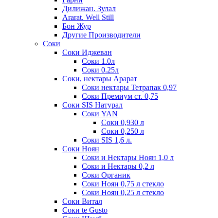
Дилижан. Зулал
Ararat. Well Still
Бон Жур
Другие Производители
Соки
Соки Иджеван
Соки 1.0л
Соки 0.25л
Соки, нектары Арарат
Соки нектары Тетрапак 0,97
Соки Премиум ст. 0,75
Соки SIS Натурал
Соки YAN
Соки 0,930 л
Соки 0,250 л
Соки SIS 1,6 л.
Соки Ноян
Соки и Нектары Ноян 1,0 л
Соки и Нектары 0,2 л
Соки Органик
Соки Ноян 0,75 л стекло
Соки Ноян 0,25 л стекло
Соки Витал
Соки te Gusto