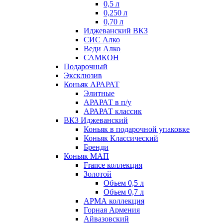
0,5 л
0,250 л
0,70 л
Иджеванский ВКЗ
СИС Алко
Веди Алко
САМКОН
Подарочный
Эксклюзив
Коньяк АРАРАТ
Элитные
АРАРАТ в п/у
АРАРАТ классик
ВКЗ Иджеванский
Коньяк в подарочной упаковке
Коньяк Классический
Бренди
Коньяк МАП
France коллекция
Золотой
Объем 0,5 л
Объем 0,7 л
АРМА коллекция
Горная Армения
Айвазовский