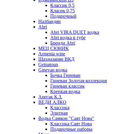
Классик 0,5
Класик 0,75
Подарочный
Налбандян
Abri
Abri VIRA DUET водка
Abri водка в тубе
Бренди Abri
МЕЦ СЮНИК
Armenia wine
Шахназарян ВКД
Getnatoun
Ginevan водка
Бочка Гиневан
Гиневан Золотая коллекция
Гиневан классик
Крепкая водка
Арегак К.З.
ВЕДИ АЛКО
Классика
Элитная
Водка Самкон "Саят Нова"
Классика Саят Нова
Подарочные наборы