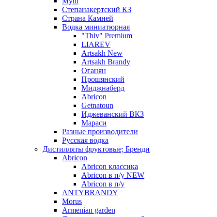
Муш
Степанакертский КЗ
Страна Камней
Водка миниатюрная
"Thiv" Premium
LIAREV
Artsakh New
Artsakh Brandy
Оганян
Прошянский
Миджнаберд
Abricon
Getnatoun
Иджеванский ВКЗ
Мараси
Разные производители
Русская водка
Дистилляты фруктовые; Бренди
Abricon
Abricon классика
Abricon в п/у NEW
Abricon в п/у
ANTYBRANDY
Morus
Armenian garden