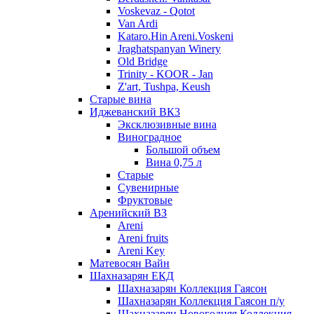
Voskevaz - Qotot
Van Ardi
Kataro.Hin Areni.Voskeni
Jraghatspanyan Winery
Old Bridge
Trinity - KOOR - Jan
Z'art, Tushpa, Keush
Старые вина
Иджеванский ВК3
Эксклюзивные вина
Виноградное
Большой объем
Вина 0,75 л
Старые
Сувенирные
Фруктовые
Аренийский ВЗ
Areni
Areni fruits
Areni Key
Матевосян Вайн
Шахназарян ЕКД
Шахназарян Коллекция Гаясон
Шахназарян Коллекция Гаясон п/у
Шахназарян Новогодняя Коллекция