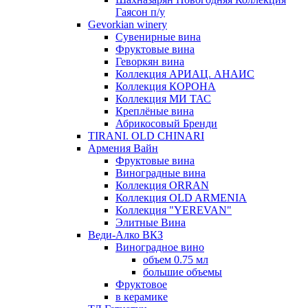
Гаясон п/у
Gevorkian winery
Сувенирные вина
Фруктовые вина
Геворкян вина
Коллекция АРИАЦ. АНАИС
Коллекция КОРОНА
Коллекция МИ ТАС
Креплёные вина
Абрикосовый Бренди
TIRANI. OLD CHINARI
Армения Вайн
Фруктовые вина
Виноградные вина
Коллекция ORRAN
Коллекция OLD ARMENIA
Коллекция "YEREVAN"
Элитные Вина
Веди-Алко ВКЗ
Виноградное вино
объем 0.75 мл
большие объемы
Фруктовое
в керамике