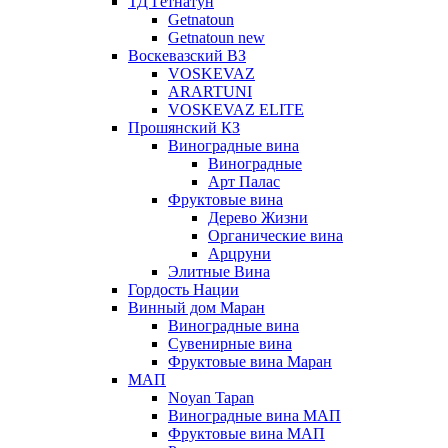
ТД Гетнатун
Getnatoun
Getnatoun new
Воскевазский ВЗ
VOSKEVAZ
ARARTUNI
VOSKEVAZ ELITE
Прошянский КЗ
Виноградные вина
Виноградные
Арт Палас
Фруктовые вина
Дерево Жизни
Органические вина
Арцруни
Элитные Вина
Гордость Нации
Винный дом Маран
Виноградные вина
Сувенирные вина
Фруктовые вина Маран
МАП
Noyan Tapan
Виноградные вина МАП
Фруктовые вина МАП