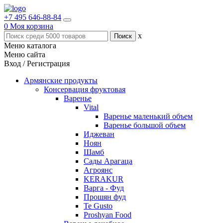
+7 495 646-88-84
0
Моя корзина
x
Меню каталога
Меню сайта
Вход / Регистрация
Армянские продукты
Консервация фруктовая
Варенье
Vital
Варенье маленький объем
Варенье большой объем
Иджеван
Ноян
Шамб
Сады Арагаца
Агроянс
KERAKUR
Варга - Фуд
Прошян фуд
Te Gusto
Proshyan Food