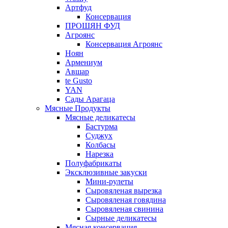
Артфуд
Консервация
ПРОШЯН ФУД
Агроянс
Консервация Агроянс
Ноян
Армениум
Авшар
te Gusto
YAN
Сады Арагаца
Мясные Продукты
Мясные деликатесы
Бастурма
Суджух
Колбасы
Нарезка
Полуфабрикаты
Эксклюзивные закуски
Мини-рулеты
Сыровяленая вырезка
Сыровяленая говядина
Сыровяленая свинина
Сырные деликатесы
Мясная консервация