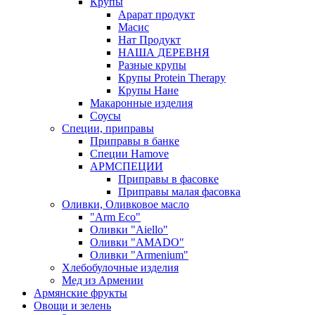
Крупы
Арарат продукт
Масис
Нат Продукт
НАША ДЕРЕВНЯ
Разные крупы
Крупы Protein Therapy
Крупы Нане
Макаронные изделия
Соусы
Специи, приправы
Приправы в банке
Специи Hamove
АРМСПЕЦИИ
Приправы в фасовке
Приправы малая фасовка
Оливки, Оливковое масло
"Arm Eco"
Оливки "Aiello"
Оливки "AMADO"
Оливки "Armenium"
Хлебобулочные изделия
Мед из Армении
Армянские фрукты
Овощи и зелень