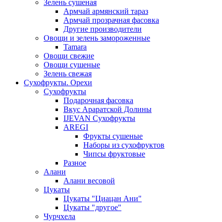
Зелень сушеная
Армчай армянский тараз
Армчай прозрачная фасовка
Другие производители
Овощи и зелень замороженные
Tamara
Овощи свежие
Овощи сушеные
Зелень свежая
Сухофрукты. Орехи
Сухофрукты
Подарочная фасовка
Вкус Араратской Долины
IJEVAN Сухофрукты
AREGI
Фрукты сушеные
Наборы из сухофруктов
Чипсы фруктовые
Разное
Алани
Алани весовой
Цукаты
Цукаты "Циацан Ани"
Цукаты "другое"
Чурчхела