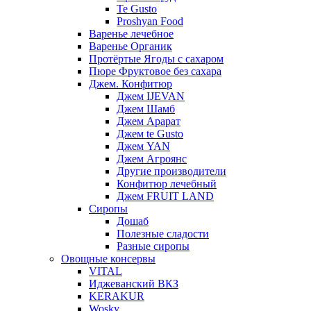
Te Gusto
Proshyan Food
Варенье лечебное
Варенье Органик
Протёртые Ягоды с сахаром
Пюре Фруктовое без сахара
Джем. Конфитюр
Джем IJEVAN
Джем Шамб
Джем Арарат
Джем te Gusto
Джем YAN
Джем Агроянс
Другие производители
Конфитюр лечебный
Джем FRUIT LAND
Сиропы
Дошаб
Полезные сладости
Разные сиропы
Овощные консервы
VITAL
Иджеванский ВКЗ
KERAKUR
Wosky