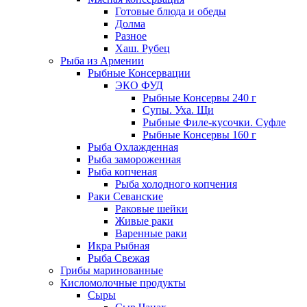
Готовые блюда и обеды
Долма
Разное
Хаш. Рубец
Рыба из Армении
Рыбные Консервации
ЭКО ФУД
Рыбные Консервы 240 г
Супы. Уха. Щи
Рыбные Филе-кусочки. Суфле
Рыбные Консервы 160 г
Рыба Охлажденная
Рыба замороженная
Рыба копченая
Рыба холодного копчения
Раки Севанские
Раковые шейки
Живые раки
Варенные раки
Икра Рыбная
Рыба Свежая
Грибы маринованные
Кисломолочные продукты
Сыры