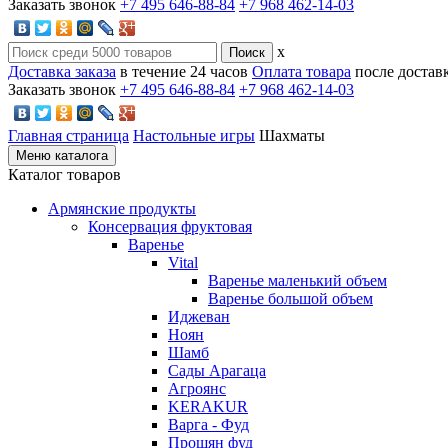
Заказать звонок
+7 495 646-88-84
+7 968 462-14-03
x
Доставка заказа
в течение 24 часов
Оплата товара
после достав
Заказать звонок
+7 495 646-88-84
+7 968 462-14-03
Главная страница
Настольные игры
Шахматы
Меню каталога
Каталог товаров
Армянские продукты
Консервация фруктовая
Варенье
Vital
Варенье маленький объем
Варенье большой объем
Иджеван
Ноян
Шамб
Сады Арагаца
Агроянс
KERAKUR
Варга - Фуд
Прошян фуд