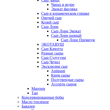
Сыр Чанах
Чанах в ведре
Экокат фасовка
Сыр в керамическом горшке
Овечий сыр
Козий сыр
Сыр Лори
Сыр Лори Экокат
Сыр Лори разный
Сыр Лори Премиум
ЭКОТАВУШ
Сыр Качотта
Разные сыры
Сыр Сулугуни
Сыр Чечил
Эксклюзив сыр
Antipasti
Крем сыры
Полутвердые сыры
Ассорти сыров
Мацони
Тан
Консервированные бобы
Масло топленое
Бакалея