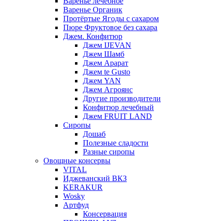
Варенье лечебное
Варенье Органик
Протёртые Ягоды с сахаром
Пюре Фруктовое без сахара
Джем. Конфитюр
Джем IJEVAN
Джем Шамб
Джем Арарат
Джем te Gusto
Джем YAN
Джем Агроянс
Другие производители
Конфитюр лечебный
Джем FRUIT LAND
Сиропы
Дошаб
Полезные сладости
Разные сиропы
Овощные консервы
VITAL
Иджеванский ВКЗ
KERAKUR
Wosky
Артфуд
Консервация