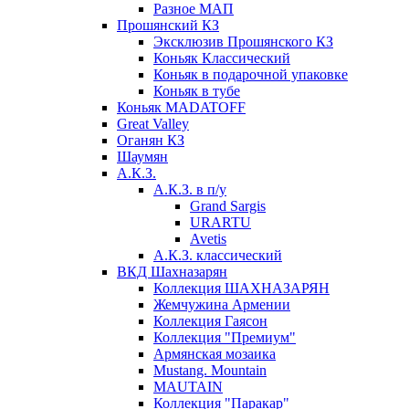
Разное МАП
Прошянский КЗ
Эксклюзив Прошянского КЗ
Коньяк Классический
Коньяк в подарочной упаковке
Коньяк в тубе
Коньяк MADATOFF
Great Valley
Оганян КЗ
Шаумян
А.К.З.
А.К.З. в п/у
Grand Sargis
URARTU
Avetis
А.К.З. классический
ВКД Шахназарян
Коллекция ШАХНАЗАРЯН
Жемчужина Армении
Коллекция Гаясон
Коллекция "Премиум"
Армянская мозаика
Mustang. Mountain
MAUTAIN
Коллекция "Паракар"