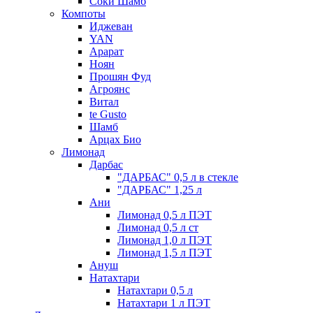
Соки Шамб
Компоты
Иджеван
YAN
Арарат
Ноян
Прошян Фуд
Агроянс
Витал
te Gusto
Шамб
Арцах Био
Лимонад
Дарбас
"ДАРБАС" 0,5 л в стекле
"ДАРБАС" 1,25 л
Ани
Лимонад 0,5 л ПЭТ
Лимонад 0,5 л ст
Лимонад 1,0 л ПЭТ
Лимонад 1,5 л ПЭТ
Ануш
Натахтари
Натахтари 0,5 л
Натахтари 1 л ПЭТ