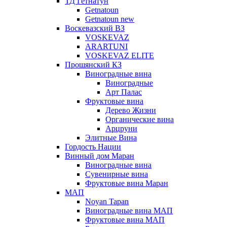
ТД Гетнатун
Getnatoun
Getnatoun new
Воскевазский ВЗ
VOSKEVAZ
ARARTUNI
VOSKEVAZ ELITE
Прошянский КЗ
Виноградные вина
Виноградные
Арт Палас
Фруктовые вина
Дерево Жизни
Органические вина
Арцруни
Элитные Вина
Гордость Нации
Винный дом Маран
Виноградные вина
Сувенирные вина
Фруктовые вина Маран
МАП
Noyan Tapan
Виноградные вина МАП
Фруктовые вина МАП