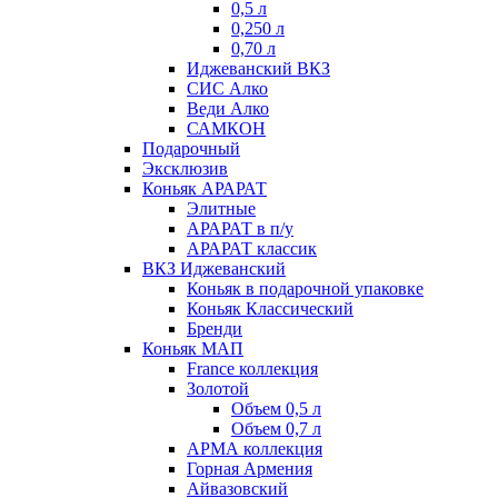
0,5 л
0,250 л
0,70 л
Иджеванский ВКЗ
СИС Алко
Веди Алко
САМКОН
Подарочный
Эксклюзив
Коньяк АРАРАТ
Элитные
АРАРАТ в п/у
АРАРАТ классик
ВКЗ Иджеванский
Коньяк в подарочной упаковке
Коньяк Классический
Бренди
Коньяк МАП
France коллекция
Золотой
Объем 0,5 л
Объем 0,7 л
АРМА коллекция
Горная Армения
Айвазовский