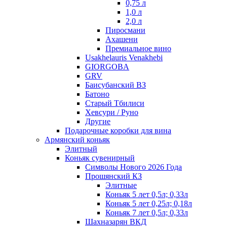
0,75 л
1,0 л
2,0 л
Пиросмани
Ахашени
Премиальное вино
Usakhelauris Venakhebi
GIORGOBA
GRV
Баисубанский ВЗ
Батоно
Старый Тбилиси
Хевсури / Руно
Другие
Подарочные коробки для вина
Армянский коньяк
Элитный
Коньяк сувенирный
Символы Нового 2026 Года
Прошянский КЗ
Элитные
Коньяк 5 лет 0,5л; 0,33л
Коньяк 5 лет 0,25л; 0,18л
Коньяк 7 лет 0,5л; 0,33л
Шахназарян ВКД