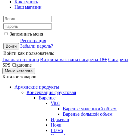
Как купить
Наш магазин
Запомнить меня
Регистрация
Забыли пароль?
Войти как пользователь:
Главная страница
Витрина магазина сигареты 18+
Cигареты
SPS Cigaronne
Меню каталога
Каталог товаров
Армянские продукты
Консервация фруктовая
Варенье
Vital
Варенье маленький объем
Варенье большой объем
Иджеван
Ноян
Шамб