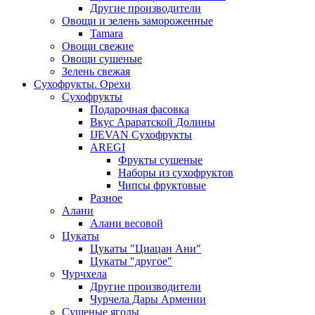
Другие производители
Овощи и зелень замороженные
Tamara
Овощи свежие
Овощи сушеные
Зелень свежая
Сухофрукты. Орехи
Сухофрукты
Подарочная фасовка
Вкус Араратской Долины
IJEVAN Сухофрукты
AREGI
Фрукты сушеные
Наборы из сухофруктов
Чипсы фруктовые
Разное
Алани
Алани весовой
Цукаты
Цукаты "Циацан Ани"
Цукаты "другое"
Чурчхела
Другие производители
Чурчела Дары Армении
Сушеные ягоды