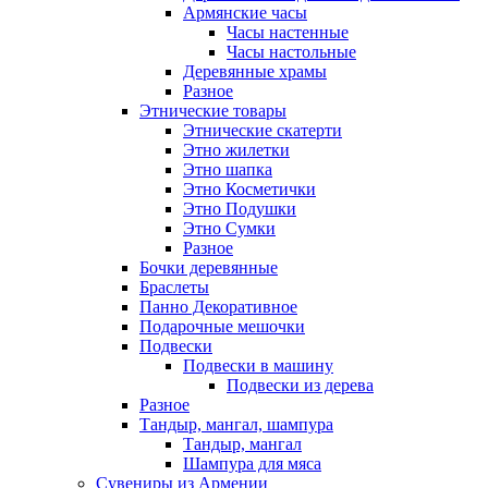
Армянские часы
Часы настенные
Часы настольные
Деревянные храмы
Разное
Этнические товары
Этнические скатерти
Этно жилетки
Этно шапка
Этно Косметички
Этно Подушки
Этно Сумки
Разное
Бочки деревянные
Браслеты
Панно Декоративное
Подарочные мешочки
Подвески
Подвески в машину
Подвески из дерева
Разное
Тандыр, мангал, шампура
Тандыр, мангал
Шампура для мяса
Сувениры из Армении