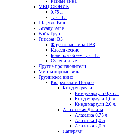
Разные вина
МЕЦ СЮНИК
0,75 л
1,5 - 3 л
Шаумян Вин
Givany Wine
Вайк Груп
Гиневан ВЗ
Фруктовые вина ГВЗ
Классические
Большой объем 1,5 - 3 л
Сувенирные
Другие производители
Миниатюрные вина
Грузинское вино
Кварельский Погреб
Киндзмараули
Киндзмараули 0,75 л.
Киндзмараули 1,0 л.
Киндзмараули 2,0 л.
Алазанская Долина
Алазанка 0,75 л
Алазанка 1,0 л
Алазанка 2,0 л
Саперави