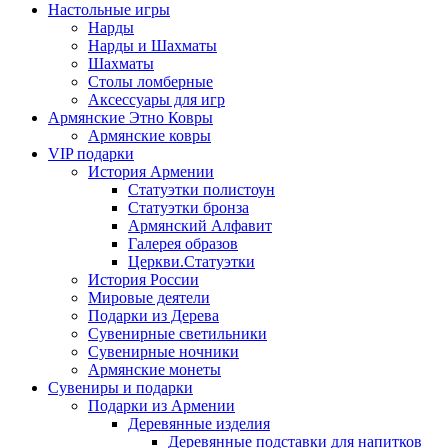
Настольные игры
Нарды
Нарды и Шахматы
Шахматы
Столы ломберные
Аксессуары для игр
Армянские Этно Ковры
Армянские ковры
VIP подарки
История Армении
Статуэтки полистоун
Статуэтки бронза
Армянский Алфавит
Галерея образов
Церкви.Статуэтки
История России
Мировые деятели
Подарки из Дерева
Сувенирные светильники
Сувенирные ночники
Армянские монеты
Сувениры и подарки
Подарки из Армении
Деревянные изделия
Деревянные подставки для напитков