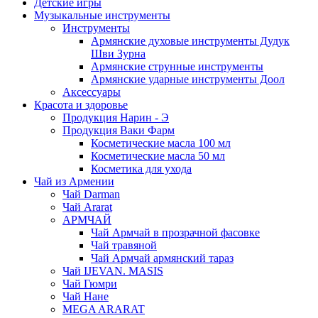
Детские игры
Музыкальные инструменты
Инструменты
Армянские духовые инструменты Дудук
Шви Зурна
Армянские струнные инструменты
Армянские ударные инструменты Доол
Аксессуары
Красота и здоровье
Продукция Нарин - Э
Продукция Ваки Фарм
Косметические масла 100 мл
Косметические масла 50 мл
Косметика для ухода
Чай из Армении
Чай Darman
Чай Ararat
АРМЧАЙ
Чай Армчай в прозрачной фасовке
Чай травяной
Чай Армчай армянский тараз
Чай IJEVAN. MASIS
Чай Гюмри
Чай Нане
MEGA ARARAT