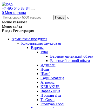
+7 495 646-88-84
0
Моя корзина
x
Меню каталога
Меню сайта
Вход / Регистрация
Армянские продукты
Консервация фруктовая
Варенье
Vital
Варенье маленький объем
Варенье большой объем
Иджеван
Ноян
Шамб
Сады Арагаца
Агроянс
KERAKUR
Варга - Фуд
Прошян фуд
Te Gusto
Proshyan Food