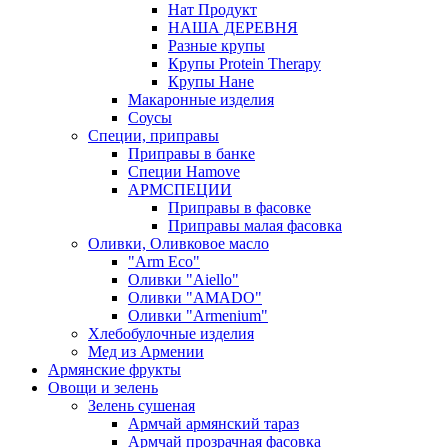
Нат Продукт
НАША ДЕРЕВНЯ
Разные крупы
Крупы Protein Therapy
Крупы Нане
Макаронные изделия
Соусы
Специи, приправы
Приправы в банке
Специи Hamove
АРМСПЕЦИИ
Приправы в фасовке
Приправы малая фасовка
Оливки, Оливковое масло
"Arm Eco"
Оливки "Aiello"
Оливки "AMADO"
Оливки "Armenium"
Хлебобулочные изделия
Мед из Армении
Армянские фрукты
Овощи и зелень
Зелень сушеная
Армчай армянский тараз
Армчай прозрачная фасовка