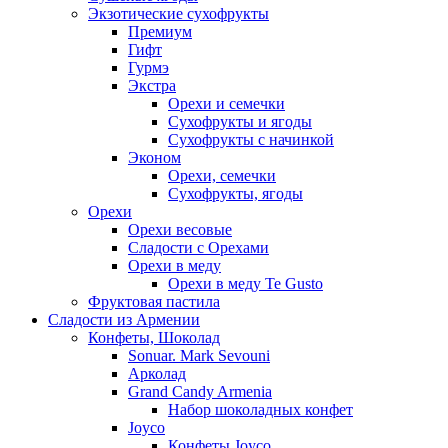
Экзотические сухофрукты
Премиум
Гифт
Гурмэ
Экстра
Орехи и семечки
Сухофрукты и ягоды
Сухофрукты с начинкой
Эконом
Орехи, семечки
Сухофрукты, ягоды
Орехи
Орехи весовые
Сладости с Орехами
Орехи в меду
Орехи в меду Te Gusto
Фруктовая пастила
Сладости из Армении
Конфеты, Шоколад
Sonuar. Mark Sevouni
Арколад
Grand Candy Armenia
Набор шоколадных конфет
Joyco
Конфеты Joyco