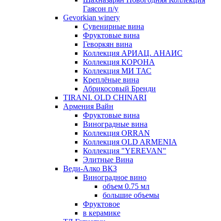
Гаясон п/у
Gevorkian winery
Сувенирные вина
Фруктовые вина
Геворкян вина
Коллекция АРИАЦ. АНАИС
Коллекция КОРОНА
Коллекция МИ ТАС
Креплёные вина
Абрикосовый Бренди
TIRANI. OLD CHINARI
Армения Вайн
Фруктовые вина
Виноградные вина
Коллекция ORRAN
Коллекция OLD ARMENIA
Коллекция "YEREVAN"
Элитные Вина
Веди-Алко ВКЗ
Виноградное вино
объем 0.75 мл
большие объемы
Фруктовое
в керамике