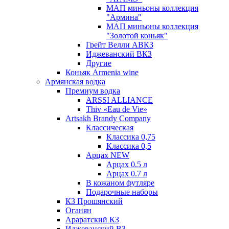
МАП миньоны коллекция
"Армина"
МАП миньоны коллекция
"Золотой коньяк"
Грейт Велли АВКЗ
Иджеванский ВКЗ
Другие
Коньяк Armenia wine
Армянская водка
Премиум водка
ARSSI ALLIANCE
Thiv «Eau de Vie»
Artsakh Brandy Company
Классическая
Классика 0,75
Классика 0,5
Арцах NEW
Арцах 0.5 л
Арцах 0.7 л
В кожаном футляре
Подарочные наборы
КЗ Прошянский
Оганян
Араратский КЗ
Иджеванский ВЗ