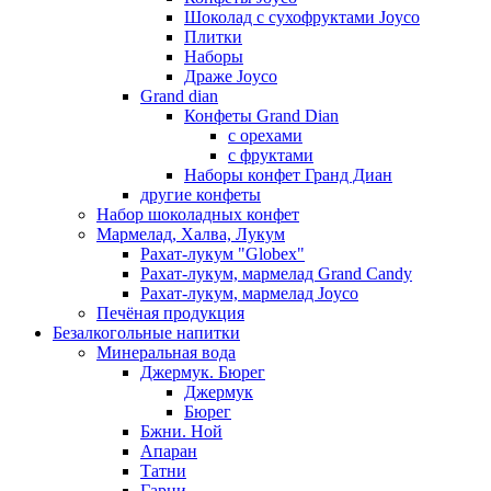
Шоколад с сухофруктами Joyco
Плитки
Наборы
Драже Joyco
Grand dian
Конфеты Grand Dian
с орехами
с фруктами
Наборы конфет Гранд Диан
другие конфеты
Набор шоколадных конфет
Мармелад, Халва, Лукум
Рахат-лукум "Globex"
Рахат-лукум, мармелад Grand Candy
Рахат-лукум, мармелад Joyco
Печёная продукция
Безалкогольные напитки
Минеральная вода
Джермук. Бюрег
Джермук
Бюрег
Бжни. Ной
Апаран
Татни
Гарни