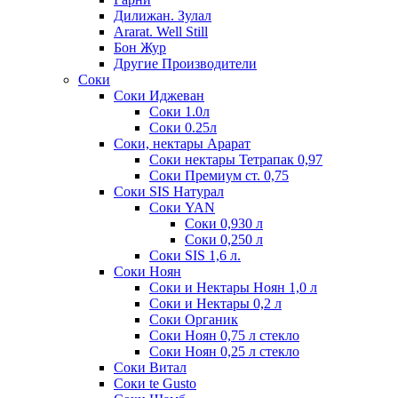
Дилижан. Зулал
Ararat. Well Still
Бон Жур
Другие Производители
Соки
Соки Иджеван
Соки 1.0л
Соки 0.25л
Соки, нектары Арарат
Соки нектары Тетрапак 0,97
Соки Премиум ст. 0,75
Соки SIS Натурал
Соки YAN
Соки 0,930 л
Соки 0,250 л
Соки SIS 1,6 л.
Соки Ноян
Соки и Нектары Ноян 1,0 л
Соки и Нектары 0,2 л
Соки Органик
Соки Ноян 0,75 л стекло
Соки Ноян 0,25 л стекло
Соки Витал
Соки te Gusto