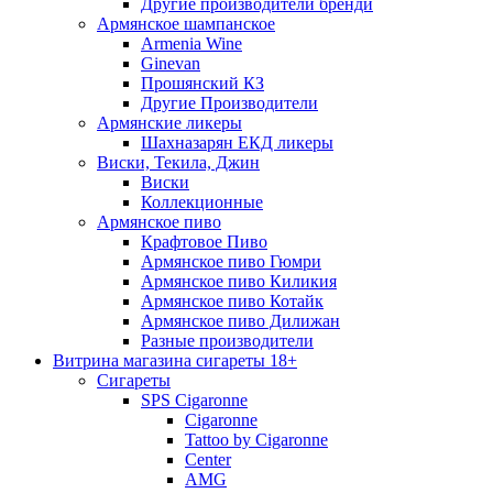
Другие производители бренди
Армянское шампанское
Armenia Wine
Ginevan
Прошянский КЗ
Другие Производители
Армянские ликеры
Шахназарян ЕКД ликеры
Виски, Текила, Джин
Виски
Коллекционные
Армянское пиво
Крафтовое Пиво
Армянское пиво Гюмри
Армянское пиво Киликия
Армянское пиво Котайк
Армянское пиво Дилижан
Разные производители
Витрина магазина сигареты 18+
Cигареты
SPS Cigaronne
Сigaronne
Tattoo by Cigaronne
Center
AMG