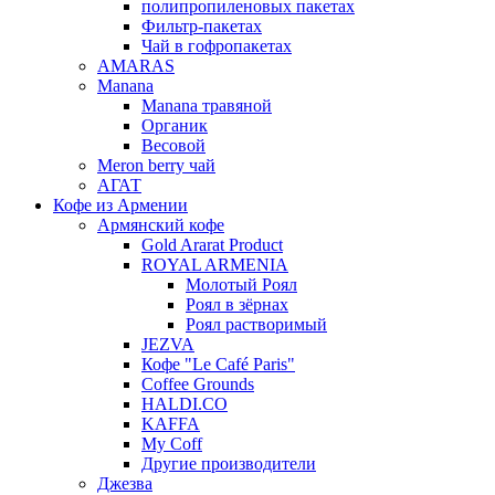
полипропиленовых пакетах
Фильтр-пакетах
Чай в гофропакетах
AMARAS
Manana
Manana травяной
Органик
Весовой
Meron berry чай
АГАТ
Кофе из Армении
Армянский кофе
Gold Ararat Product
ROYAL ARMENIA
Молотый Роял
Роял в зёрнах
Роял растворимый
JEZVA
Кофе "Le Café Paris"
Coffee Grounds
HALDI.CO
KAFFA
My Coff
Другие производители
Джезва