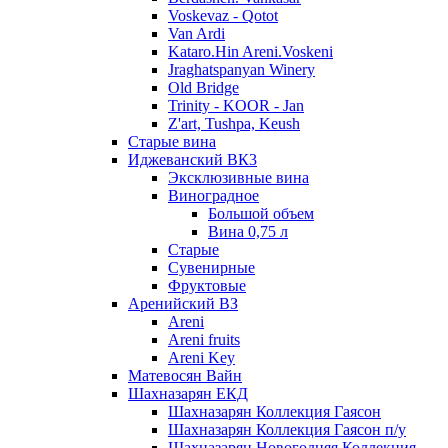
Voskevaz - Qotot
Van Ardi
Kataro.Hin Areni.Voskeni
Jraghatspanyan Winery
Old Bridge
Trinity - KOOR - Jan
Z'art, Tushpa, Keush
Старые вина
Иджеванский ВК3
Эксклюзивные вина
Виноградное
Большой объем
Вина 0,75 л
Старые
Сувенирные
Фруктовые
Аренийский ВЗ
Areni
Areni fruits
Areni Key
Матевосян Вайн
Шахназарян ЕКД
Шахназарян Коллекция Гаясон
Шахназарян Коллекция Гаясон п/у
Шахназарян Новогодняя Коллекция