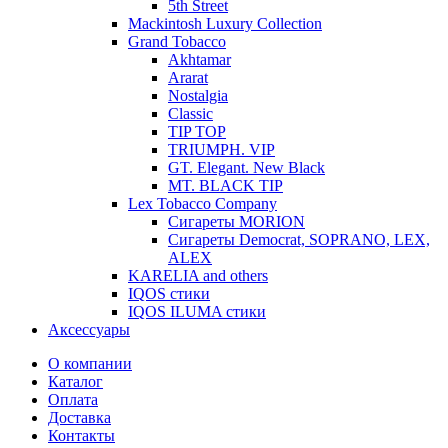
5th Street
Mackintosh Luxury Collection
Grand Tobacco
Akhtamar
Ararat
Nostalgia
Classic
TIP TOP
TRIUMPH. VIP
GT. Elegant. New Black
MT. BLACK TIP
Lex Tobacco Company
Сигареты MORION
Сигареты Democrat, SOPRANO, LEX,
ALEX
KARELIA and others
IQOS стики
IQOS ILUMA стики
Аксессуары
О компании
Каталог
Оплата
Доставка
Контакты