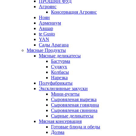
ПРОШЯН ФУД
Агроянс
Консервация Агроянс
Ноян
Армениум
Авшар
te Gusto
YAN
Сады Арагаца
Мясные Продукты
Мясные деликатесы
Бастурма
Суджух
Колбасы
Нарезка
Полуфабрикаты
Эксклюзивные закуски
Мини-рулеты
Сыровяленая вырезка
Сыровяленая говядина
Сыровяленая свинина
Сырные деликатесы
Мясная консервация
Готовые блюда и обеды
Долма