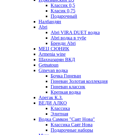
Классик 0,5
Класик 0,75
Подарочный
Налбандян
Abri
Abri VIRA DUET водка
Abri водка в тубе
Бренди Abri
МЕЦ СЮНИК
Armenia wine
Шахназарян ВКД
Getnatoun
Ginevan водка
Бочка Гиневан
Гиневан Золотая коллекция
Гиневан классик
Крепкая водка
Арегак К.З.
ВЕДИ АЛКО
Классика
Элитная
Водка Самкон "Саят Нова"
Классика Саят Нова
Подарочные наборы