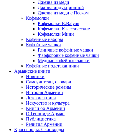
Джезва из меди
Джезва индукционной
Джезва из меди с Песком
Кофемолки
Кофемолки E.Balyan
Кофемолки Классические
Кофемолки Мини
Кофейные наборы
Кофейные чашки
Глиняные кофейные чашки
Фарфоровые кофейные чашки
Медные кофейные чашки
Кофейные подстаканники
Армянские книги
Новинки
Самоучители, словари
Исторические романы
История Армении
Детские книги
Иcкусство и культура
Книги об Армении
О Геноциде Армян
Публицистика
Религия Армении
Кроссворды. Сканворды