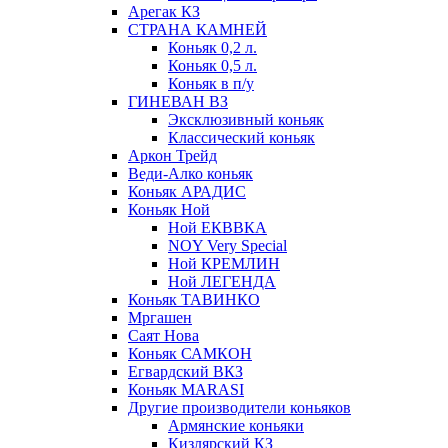
Арегак КЗ
СТРАНА КАМНЕЙ
Коньяк 0,2 л.
Коньяк 0,5 л.
Коньяк в п/у
ГИНЕВАН ВЗ
Эксклюзивный коньяк
Классический коньяк
Аркон Трейд
Веди-Алко коньяк
Коньяк АРАДИС
Коньяк Ной
Ной ЕКВВКА
NOY Very Special
Ной КРЕМЛИН
Ной ЛЕГЕНДА
Коньяк ТАВИНКО
Мргашен
Саят Нова
Коньяк САМКОН
Егвардский ВКЗ
Коньяк MARASI
Другие производители коньяков
Армянские коньяки
Кизлярский КЗ