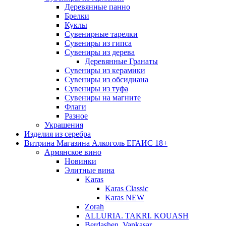
Деревянные панно
Брелки
Куклы
Сувенирные тарелки
Сувениры из гипса
Сувениры из дерева
Деревянные Гранаты
Сувениры из керамики
Сувениры из обсидиана
Сувениры из туфа
Сувениры на магните
Флаги
Разное
Украшения
Изделия из серебра
Витрина Магазина Алкоголь ЕГАИС 18+
Армянское вино
Новинки
Элитные вина
Karas
Karas Classic
Karas NEW
Zorah
ALLURIA. TAKRI. KOUASH
Berdashen. Vankasar