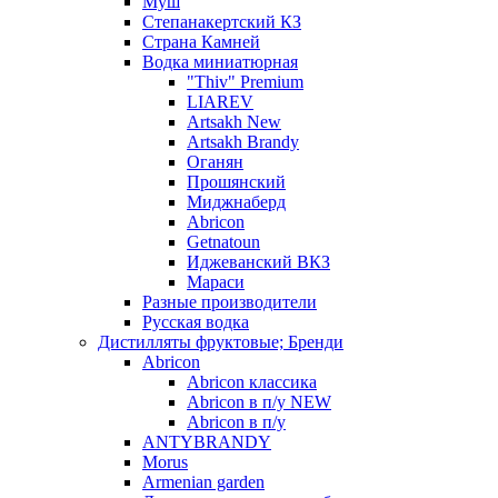
Муш
Степанакертский КЗ
Страна Камней
Водка миниатюрная
"Thiv" Premium
LIAREV
Artsakh New
Artsakh Brandy
Оганян
Прошянский
Миджнаберд
Abricon
Getnatoun
Иджеванский ВКЗ
Мараси
Разные производители
Русская водка
Дистилляты фруктовые; Бренди
Abricon
Abricon классика
Abricon в п/у NEW
Abricon в п/у
ANTYBRANDY
Morus
Armenian garden