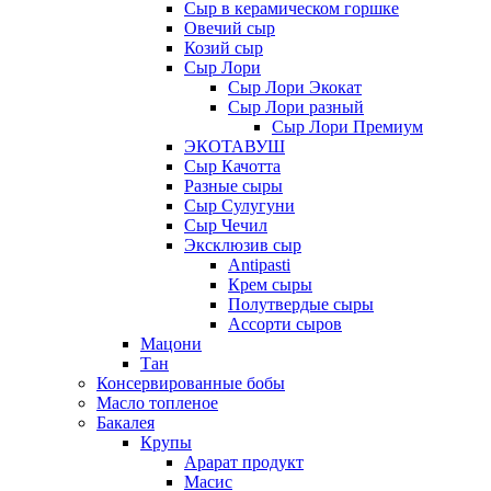
Сыр в керамическом горшке
Овечий сыр
Козий сыр
Сыр Лори
Сыр Лори Экокат
Сыр Лори разный
Сыр Лори Премиум
ЭКОТАВУШ
Сыр Качотта
Разные сыры
Сыр Сулугуни
Сыр Чечил
Эксклюзив сыр
Antipasti
Крем сыры
Полутвердые сыры
Ассорти сыров
Мацони
Тан
Консервированные бобы
Масло топленое
Бакалея
Крупы
Арарат продукт
Масис