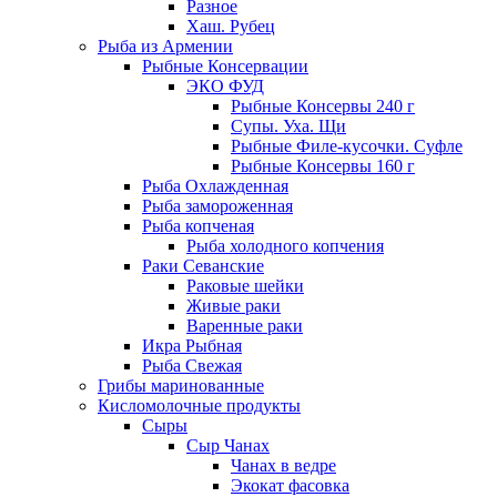
Разное
Хаш. Рубец
Рыба из Армении
Рыбные Консервации
ЭКО ФУД
Рыбные Консервы 240 г
Супы. Уха. Щи
Рыбные Филе-кусочки. Суфле
Рыбные Консервы 160 г
Рыба Охлажденная
Рыба замороженная
Рыба копченая
Рыба холодного копчения
Раки Севанские
Раковые шейки
Живые раки
Варенные раки
Икра Рыбная
Рыба Свежая
Грибы маринованные
Кисломолочные продукты
Сыры
Сыр Чанах
Чанах в ведре
Экокат фасовка