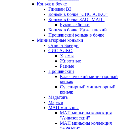
Коньяк в бочке
Гиневан ВЗ
Коньяк в бочке "СИС АЛКО"
Коньяк в бочке ЗАО "МАП"
Буковые бочки
Коньяк в бочке Иджеванский
Прошянский коньяк в бочке
Миниатюрные коньяки
Оганян Бренди
СИС АЛКО
Храмы
Животные
Разные
Прошянский
Классический миниатюрный
коньяк
Сувенирный миниатюрный
коньяк
Мадатовъ
Мараси
МАП миньоны
МАП миньоны коллекция
"Айвазовский"
МАП миньоны коллекция
"АРАМЭ"